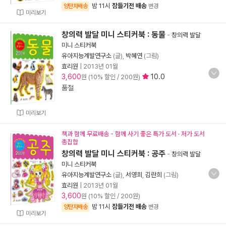
밤 11시
잠들기전 배송
양탄자배송
변경
미리보기
창의력 발달 미니 스티커북 : 동물
-
창의력 발달
미니 스티커북
유아지능계발연구소
(글),
박혜연
(그림)
효리원
|
2013년 01월
3,600
10.0
원 (10% 할인 / 200원)
품절
미리보기
책과 함께 무료배송 - 함께 사기 좋은 특가 도서 · 저가 도서
총집합
창의력 발달 미니 스티커북 : 공주
-
창의력 발달
미니 스티커북
유아지능계발연구소
(글),
서영희
,
김란희
(그림)
효리원
|
2013년 01월
3,600
원 (10% 할인 / 200원)
밤 11시
잠들기전 배송
양탄자배송
변경
미리보기