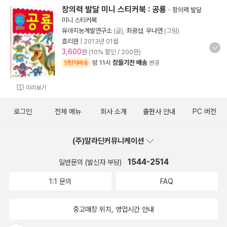
창의력 발달 미니 스티커북 : 공룡
-
창의력 발달
미니 스티커북
유아지능계발연구소
(글),
최광섭
,
우나연
(그림)
효리원
|
2013년 01월
3,600
원 (10% 할인 / 200원)
밤 11시
잠들기전 배송
양탄자배송
변경
미리보기
로그인
전체 메뉴
회사 소개
출판사 안내
PC 버전
(주)알라딘커뮤니케이션
1544-2514
일반문의 (발신자 부담)
1:1 문의
FAQ
중고매장 위치, 영업시간 안내