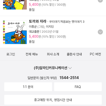
5,400
원 (10% 할인 / 300원)
품절
토끼와 자라
-
우리아기 처음보는 옛이야기 3
이종균
(그림),
이지민
대교출판
|
2002년 01월
5,400
원 (10% 할인 / 300원)
품절
로그인
전체 메뉴
회사 소개
출판사 안내
PC 버전
(주)알라딘커뮤니케이션
1544-2514
일반문의 (발신자 부담)
1:1 문의
FAQ
중고매장 위치, 영업시간 안내