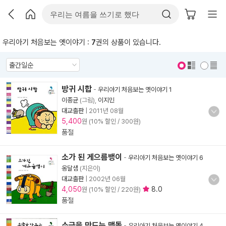
우리아기 처음보는 옛이야기 :
7
권의 상품이 있습니다.
표지 보기
표지 안보기
방귀 시합
-
우리아기 처음보는 옛이야기 1
이종균
(그림),
이지민
대교출판
|
2011년 08월
5,400
원 (10% 할인 / 300원)
품절
소가 된 게으름뱅이
-
우리아기 처음보는 옛이야기 6
옹달샘
(지은이)
대교출판
|
2002년 06월
4,050
8.0
원 (10% 할인 / 220원)
품절
소금을 만드는 맷돌
-
우리아기 처음보는 옛이야기 4