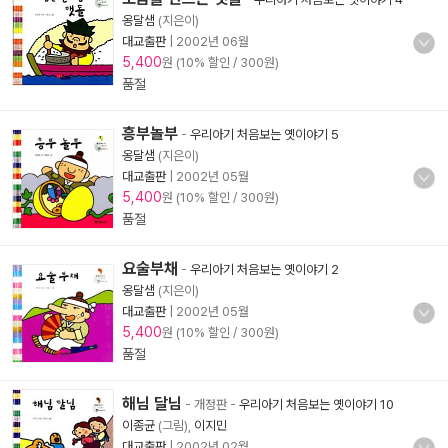
옹달샘
(지은이)
대교출판
|
2002년 06월
5,400
원 (10% 할인 / 300원)
품절
흥부놀부
-
우리아기 처음보는 옛이야기 5
옹달샘
(지은이)
대교출판
|
2002년 05월
5,400
원 (10% 할인 / 300원)
품절
요술부채
-
우리아기 처음보는 옛이야기 2
옹달샘
(지은이)
대교출판
|
2002년 05월
5,400
원 (10% 할인 / 300원)
품절
해님 달님
- 개정판
-
우리아기 처음보는 옛이야기 10
이종균
(그림),
이지민
대교출판
|
2002년 02월