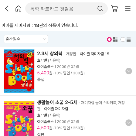
아이즐 재미자람 :
18
권의 상품이 있습니다.
표지 보기
표지 안보기
2.3세 창의력
- 개정판
-
아이즐 재미자람 15
호박별
(지은이)
아이즐북스
|
2009년 02월
5,400
원 (10% 할인 / 300원)
품절
생활놀이 소꿉 2-5세
- 재미자람 놀이 스티커북, 개정
판
-
아이즐 재미자람
호박별
(지은이)
아이즐북스
|
2009년 02월
4,500
원 (10% 할인 / 250원)
절판