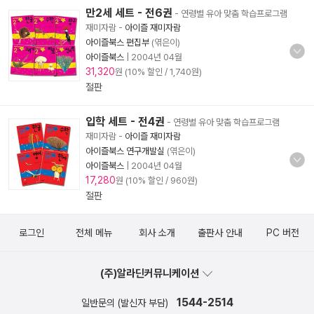
만2세 세트 - 전6권
- 연령별 유아 맞춤 학습프로그램
재미자람
-
아이즐 재미자람
아이즐북스 편집부
(엮은이)
아이즐북스
|
2004년 04월
31,320
원 (10% 할인 / 1,740원)
절판
입학 세트 - 전4권
- 연령별 유아 맞춤 학습프로그램
재미자람
-
아이즐 재미자람
아이즐북스 연구개발실
(엮은이)
아이즐북스
|
2004년 04월
17,280
원 (10% 할인 / 960원)
절판
로그인
전체 메뉴
회사 소개
출판사 안내
PC 버전
(주)알라딘커뮤니케이션
1544-2514
일반문의 (발신자 부담)