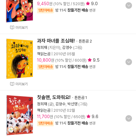
9,450
9.0
원 (10% 할인 / 520원)
밤 11시
잠들기전 배송
양탄자배송
변경
미리보기
과자 마녀를 조심해!
-
튼튼곰 2
정희재
(지은이),
김영수
(그림)
책읽는곰
|
2010년 05월
10,800
9.5
원 (10% 할인 / 600원)
밤 11시
잠들기전 배송
양탄자배송
변경
미리보기
칫솔맨, 도와줘요!
-
튼튼곰 1
정희재
(글),
김향수
,
박선영
(그림)
책읽는곰
|
2010년 02월
11,700
9.6
원 (10% 할인 / 650원)
밤 11시
잠들기전 배송
양탄자배송
변경