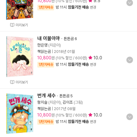
10,800
9.5
원 (10% 할인 / 600원)
밤 11시
잠들기전 배송
양탄자배송
변경
미리보기
내 이불이야
-
튼튼곰 6
한은영
(지은이)
책읽는곰
|
2018년 01월
10,800
10.0
원 (10% 할인 / 600원)
밤 11시
잠들기전 배송
양탄자배송
변경
미리보기
번개 세수
-
튼튼곰 5
함지슬
(지은이),
김이조
(그림)
책읽는곰
|
2017년 08월
10,800
10.0
원 (10% 할인 / 600원)
밤 11시
잠들기전 배송
양탄자배송
변경