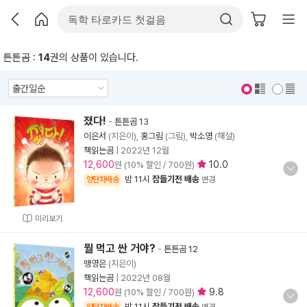
튼튼곰 :
14
권의 상품이 있습니다.
표지 보기
표지 안보기
졌다!
-
튼튼곰 13
이은서
(지은이),
홍그림
(그림),
박소영
(해설)
책읽는곰
|
2022년 12월
12,600
10.0
원 (10% 할인 / 700원)
밤 11시
잠들기전 배송
양탄자배송
변경
미리보기
뭘 먹고 싼 거야?
-
튼튼곰 12
맹영은
(지은이)
책읽는곰
|
2022년 08월
12,600
9.8
원 (10% 할인 / 700원)
밤 11시
잠들기전 배송