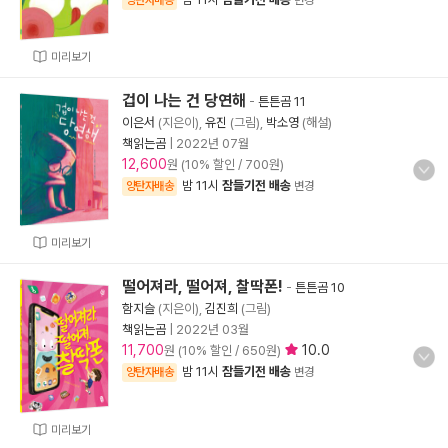
양탄자배송
변경
미리보기
겁이 나는 건 당연해
-
튼튼곰 11
이은서
(지은이),
유진
(그림),
박소영
(해설)
책읽는곰
|
2022년 07월
12,600
원 (10% 할인 / 700원)
밤 11시
잠들기전 배송
양탄자배송
변경
미리보기
떨어져라, 떨어져, 찰딱폰!
-
튼튼곰 10
함지슬
(지은이),
김진희
(그림)
책읽는곰
|
2022년 03월
11,700
10.0
원 (10% 할인 / 650원)
밤 11시
잠들기전 배송
양탄자배송
변경
미리보기