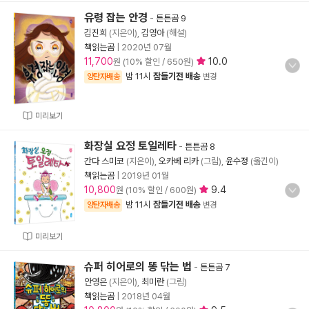
유령 잡는 안경
-
튼튼곰 9
김진희
(지은이),
김영아
(해설)
책읽는곰
|
2020년 07월
11,700
10.0
원 (10% 할인 / 650원)
밤 11시
잠들기전 배송
양탄자배송
변경
미리보기
화장실 요정 토일레타
-
튼튼곰 8
간다 스미코
(지은이),
오카베 리카
(그림),
윤수정
(옮긴이)
책읽는곰
|
2019년 01월
10,800
9.4
원 (10% 할인 / 600원)
밤 11시
잠들기전 배송
양탄자배송
변경
미리보기
슈퍼 히어로의 똥 닦는 법
-
튼튼곰 7
안영은
(지은이),
최미란
(그림)
책읽는곰
|
2018년 04월