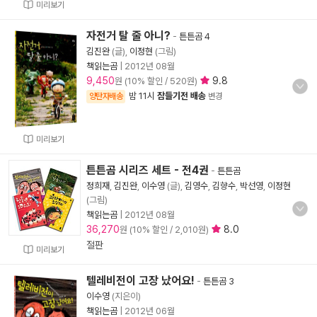
미리보기
자전거 탈 줄 아니?
-
튼튼곰 4
김진완
(글),
이정현
(그림)
책읽는곰
|
2012년 08월
9,450
9.8
원 (10% 할인 / 520원)
밤 11시
잠들기전 배송
양탄자배송
변경
미리보기
튼튼곰 시리즈 세트 - 전4권
-
튼튼곰
정희재
,
김진완
,
이수영
(글),
김영수
,
김향수
,
박선영
,
이정현
(그림)
책읽는곰
|
2012년 08월
36,270
8.0
원 (10% 할인 / 2,010원)
절판
미리보기
텔레비전이 고장 났어요!
-
튼튼곰 3
이수영
(지은이)
책읽는곰
|
2012년 06월