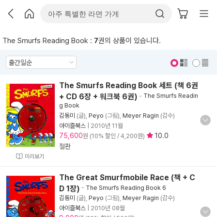
The Smurfs Reading Book :
7
권의 상품이 있습니다.
표지 보기
표지 안보기
The Smurfs Reading Book 세트 (책 6권
+ CD 6장 + 워크북 6권)
-
The Smurfs Readin
g Book
김동미
(글),
Peyo
(그림),
Meyer Ragin
(감수)
아이즐북스
|
2010년 11월
75,600
10.0
원 (10% 할인 / 4,200원)
절판
미리보기
The Great Smurfmobile Race (책 + C
D 1장)
-
The Smurfs Reading Book 6
김동미
(글),
Peyo
(그림),
Meyer Ragin
(감수)
아이즐북스
|
2010년 08월