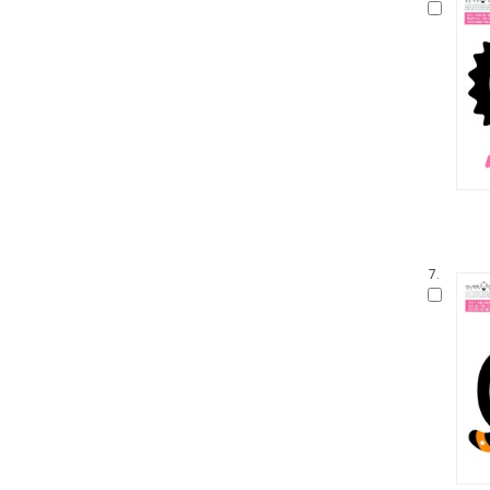
말문 틔기 그림책
생각 씽씽 상상 톡톡톡
찔레꽃 울타리
보들북
수학 그림동화
아이즐 동요 CD북
자연과 만나요
그림책 보물창고
좌뇌개발 우뇌개발
이야기하며 접기
두껍아 두껍아 옛날 옛적에
7.
꼬맹이 마음
어린이 성교육 시리즈
무민 그림동화
아기 시 그림책
인성교육 보물창고
The Collection
신나는 팝업북
세밀화로 그린 어린이 자연 관찰
잘잘잘 옛이야기 마당