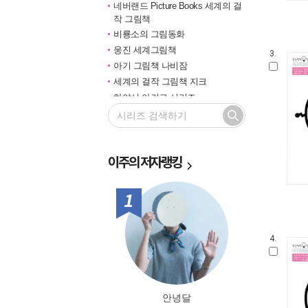
네버랜드 Picture Books 세계의 걸
작 그림책
비룡소의 그림동화
웅진 세계그림책
3.
아기 그림책 나비잠
세계의 걸작 그림책 지크
하야시 아키코 시리즈
길벗 기적의 학습법
마루벌의 좋은 그림책
한솔 마음씨앗 그림책
이주의
저자랭킹
민들레 그림책
국민서관 그림동화
비룡소 창작그림책
1위
전통문화 그림책 솔거나라
베틀북 그림책
4.
그림책은 내 친구
미래그림책
비룡소 전래동화
도토리 계절 그림책
안녕달
옛이야기 그림책 까치호랑이