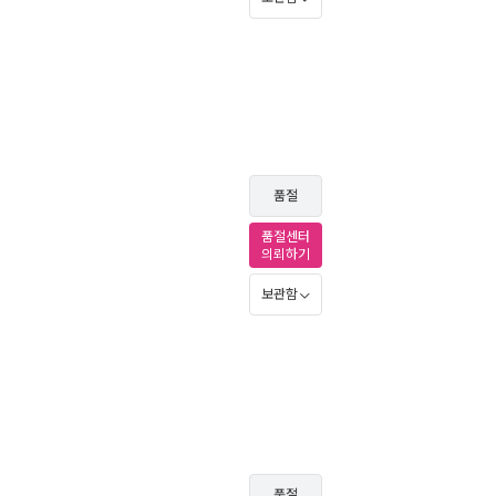
품절
품절센터
의뢰하기
보관함
품절