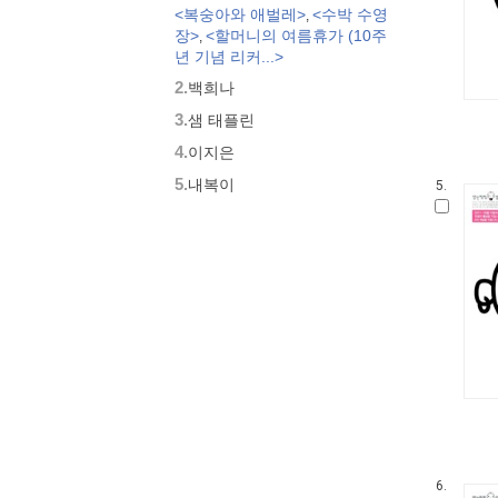
<복숭아와 애벌레>
<수박 수영
,
모두가 친구
장>
<할머니의 여름휴가 (10주
,
벨 이마주
년 기념 리커...>
네버랜드 우리 걸작 그림책
2.
백희나
비룡소 아기 그림책
3.
세밀화로 그린 보리 아기그림책
샘 태플린
붙여도 붙여도 스티커왕
4.
이지은
지원이와 병관이
5.
내복이
5.
국시꼬랭이 동네
보아요 아기 그림책
우리 그림책
시공주니어 우리옛이야기
비룡소 세계의 옛이야기
옛날옛적에
과학은 내친구
로렌의 지식 그림책
황금도깨비상 수상작 (그림책)
우리 문화 그림책
우리문화그림책 온고지신
내인생의책 그림책
6.