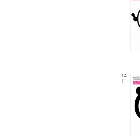
웅진 우리그림책
100층짜리 집
꼬까신 아기 그림책
킨더랜드 픽처북스
진짜 진짜 재밌는 그림책
생각놀이 느낌놀이
기탄 '떼기' 시리즈 한글떼기
파랑새 그림책
아티비티 (Art + Activity)
길벗어린이 과학그림책
12.
키다리 그림책
뜨인돌 그림책
찰리와 롤라
우리시 그림책
보림창작그림책공모전 수상작
고 녀석 맛있겠다 시리즈
기적의 파닉스
받침 없는 동화 시리즈
과학 그림동화