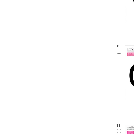
손가락 인형책
가나 원리 학습 시리즈
아이 사파리
영어를 꿀꺽 삼킨 전래동화
Obooks 오감명화
팝업으로 만나는 세계 명작 동화
붙였다 뗐다 헝겊 스티커북
10.
아이즐북스 말문트기 시리즈
START TO READ!
GrowEng Talk
Sesame Street : Elmo's World 12
고사리손 성장 그림책
모 윌렘스의 인지발달 그림책
DK 들추고 펼치는 플랩북
한글 영어 인지 그림책
그림책이 참 좋아
작은 곰자리
내 친구는 그림책
풀빛 그림 아이
11.
기적의 한글 학습