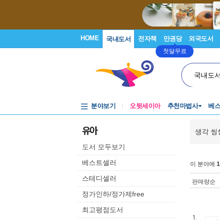
HOME
전자책
만권당
외국도서
국내도서
첫달무료
국내도
분야보기
오뒷세이아
추천마법사
베
유아
생각 씽
도서 모두보기
베스트셀러
이 분야에
1
스테디셀러
판매량순
정가인하/정가제free
최고평점도서
1.