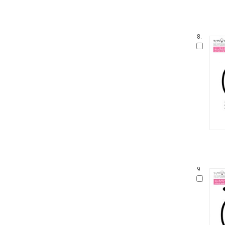
우리 유물 나들이
안 알려진 호랑이 이야기
온세상 그림책
8.
따뜻한 그림백과
토마스와 친구들
디즈니 골든북
네버랜드 감정그림책
한림 아기사랑 0.1.2
방방곡곡 구석구석 옛이야기
삶을 가꾸는 사람들 꾼.장이
아기그림책 보물창고
딕 브루너 그림책
지능업 한글.수 스티커북
윤구병의 올챙이 그림책
9.
블루래빗 첫 두뇌 계발 그림책
튼튼아이 건강그림책
리처드 스캐리 보물창고
네버랜드 첫 명화 그림책
코끼리와 꿀꿀이