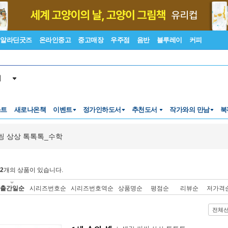
알라딘굿즈
온라인중고
중고매장
우주점
음반
블루레이
커피
서
스트
새로나온책
이벤트
정가인하도서
추천도서
작가와의 만남
북
씽 상상 톡톡톡_수학
2
개의 상품이 있습니다.
출간일순
시리즈번호순
시리즈번호역순
상품명순
평점순
리뷰순
저가격
전체