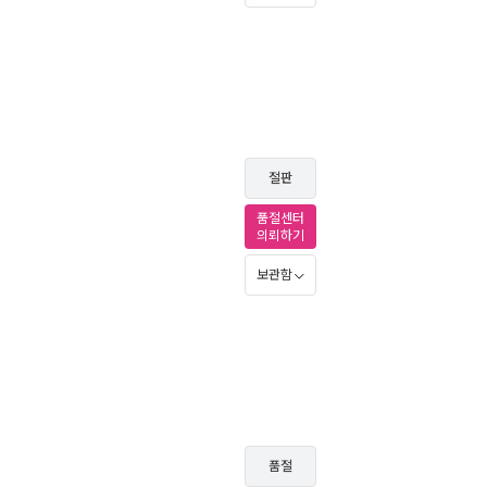
절판
품절센터
의뢰하기
보관함
품절