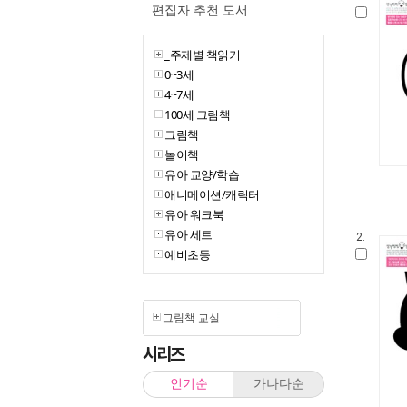
편집자 추천 도서
_주제별 책읽기
0~3세
4~7세
100세 그림책
그림책
놀이책
유아 교양/학습
애니메이션/캐릭터
유아 워크북
유아 세트
2.
예비초등
그림책 교실
시리즈
인기순
가나다순