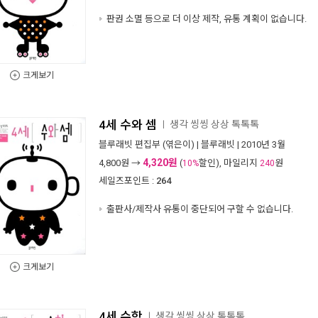
판권 소멸 등으로 더 이상 제작, 유통 계획이 없습니다.
크게보기
4세 수와 셈
생각 씽씽 상상 톡톡톡
ㅣ
블루래빗 편집부
(엮은이) |
블루래빗
| 2010년 3월
4,320원
4,800
원 →
(
할인), 마일리지
원
10%
240
세일즈포인트 :
264
출판사/제작사 유통이 중단되어 구할 수 없습니다.
크게보기
4세 수학
생각 씽씽 상상 톡톡톡
ㅣ