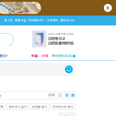
로그인
회원가입
마이페이지
고객센터
장바구니
(0)
펀드
북플
서재
투비컨티뉴드
창작플랫폼
투비컨티뉴드
25개
순
선택
장바구니 담기
보관함 담기
마이리스트 담기