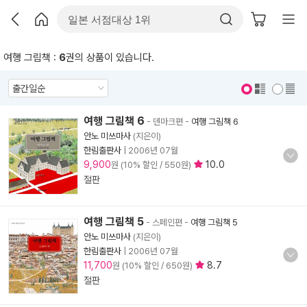
여행 그림책 :
6
권의 상품이 있습니다.
표지 보기
표지 안보기
여행 그림책 6
- 덴마크편
-
여행 그림책 6
안노 미쓰마사
(지은이)
한림출판사
|
2006년 07월
9,900
10.0
원 (10% 할인 / 550원)
절판
여행 그림책 5
- 스페인편
-
여행 그림책 5
안노 미쓰마사
(지은이)
한림출판사
|
2006년 07월
11,700
8.7
원 (10% 할인 / 650원)
절판