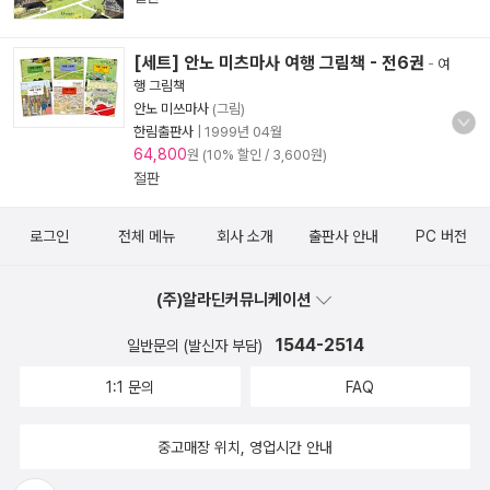
[세트] 안노 미츠마사 여행 그림책 - 전6권
-
여
행 그림책
안노 미쓰마사
(그림)
한림출판사
|
1999년 04월
64,800
원 (10% 할인 / 3,600원)
절판
로그인
전체 메뉴
회사 소개
출판사 안내
PC 버전
(주)알라딘커뮤니케이션
1544-2514
일반문의 (발신자 부담)
1:1 문의
FAQ
중고매장 위치, 영업시간 안내