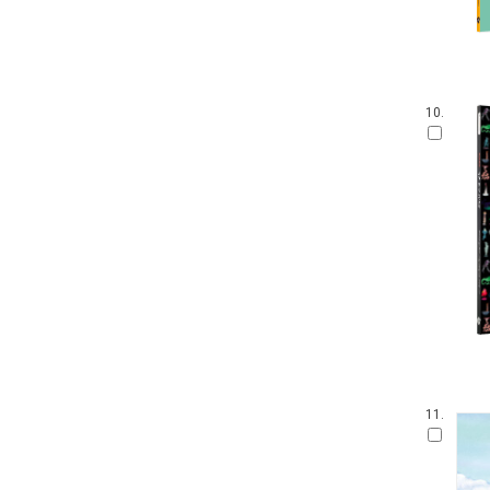
손가락 인형책
아이 사파리
영어를 꿀꺽 삼킨 전래동화
가나 원리 학습 시리즈
Obooks 오감명화
10.
팝업으로 만나는 세계 명작 동화
붙였다 뗐다 헝겊 스티커북
아이즐북스 말문트기 시리즈
START TO READ!
GrowEng Talk
Sesame Street : Elmo's World 12
고사리손 성장 그림책
모 윌렘스의 인지발달 그림책
DK 들추고 펼치는 플랩북
한글 영어 인지 그림책
그림책이 참 좋아
작은 곰자리
11.
내 친구는 그림책
풀빛 그림 아이
기적의 한글 학습