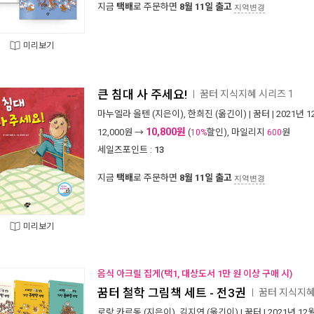
지금
택배
로 주문하면
8월 11일 출고
지역변경
미리보기
큰 침대 사 주세요!
꿈터 지식지혜 시리즈 1
ㅣ
마누엘라 올텐
(지은이),
한희진
(옮긴이) |
꿈터
| 2021년 
10,800원
12,000
원 →
(
할인), 마일리지
원
10%
600
세일즈포인트 :
13
지금
택배
로 주문하면
8월 11일 출고
지역변경
미리보기
음식 아크릴 집게(택1, 대상도서 1만 원 이상 구매 시)
꿈터 철학 그림책 세트 - 전3권
꿈터 지식지
ㅣ
로랑 카르동
(지은이),
김지연
(옮긴이) |
꿈터
| 2021년 12