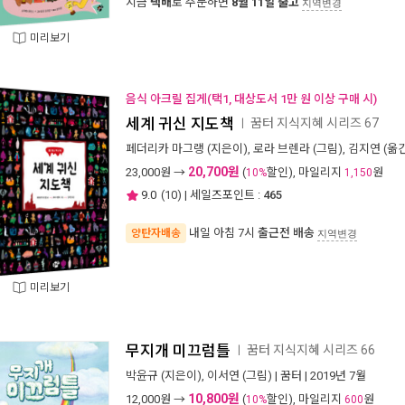
지금
택배
로 주문하면
8월 11일 출고
지역변경
미리보기
음식 아크릴 집게(택1, 대상도서 1만 원 이상 구매 시)
세계 귀신 지도책
꿈터 지식지혜 시리즈 67
ㅣ
페더리카 마그랭
(지은이),
로라 브렌라
(그림),
김지연
(옮긴
20,700원
23,000
원 →
(
할인), 마일리지
원
10%
1,150
9.0
(
10
) | 세일즈포인트 :
465
내일 아침 7시
출근전 배송
양탄자배송
지역변경
미리보기
무지개 미끄럼틀
꿈터 지식지혜 시리즈 66
ㅣ
박윤규
(지은이),
이서연
(그림) |
꿈터
| 2019년 7월
10,800원
12,000
원 →
(
할인), 마일리지
원
10%
600