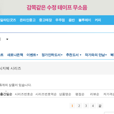
알라딘굿즈
온라인중고
중고매장
우주점
음반
블루레이
커피
서
스트
새로나온책
이벤트
정가인하도서
추천도서
작가와의 만남
북
식지혜 시리즈
1
개의 상품이 있습니다.
출간일순
시리즈번호순
시리즈번호역순
상품명순
평점순
리뷰순
저가격
1
2
3
4
끝