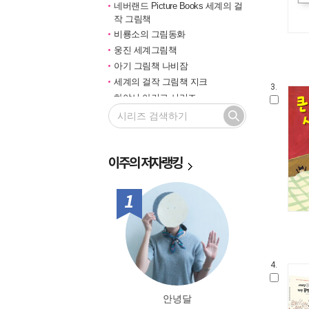
네버랜드 Picture Books 세계의 걸
작 그림책
비룡소의 그림동화
웅진 세계그림책
아기 그림책 나비잠
세계의 걸작 그림책 지크
3.
하야시 아키코 시리즈
길벗 기적의 학습법
마루벌의 좋은 그림책
한솔 마음씨앗 그림책
이주의
저자랭킹
민들레 그림책
국민서관 그림동화
비룡소 창작그림책
1위
전통문화 그림책 솔거나라
베틀북 그림책
그림책은 내 친구
미래그림책
4.
비룡소 전래동화
도토리 계절 그림책
안녕달
옛이야기 그림책 까치호랑이