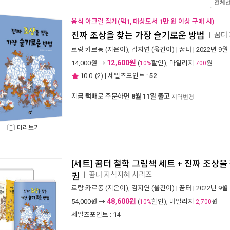
전체
음식 아크릴 집게(택1, 대상도서 1만 원 이상 구매 시)
진짜 조상을 찾는 가장 슬기로운 방법
꿈터 
ㅣ
로랑 카르동
(지은이),
김지연
(옮긴이) |
꿈터
| 2022년 9월
12,600원
14,000
원 →
(
할인), 마일리지
원
10%
700
10.0
(
2
) | 세일즈포인트 :
52
지금
택배
로 주문하면
8월 11일 출고
지역변경
미리보기
[세트] 꿈터 철학 그림책 세트 + 진짜 조상을
꿈터 지식지혜 시리즈
ㅣ
권
로랑 카르동
(지은이),
김지연
(옮긴이) |
꿈터
| 2022년 9월
48,600원
54,000
원 →
(
할인), 마일리지
원
10%
2,700
세일즈포인트 :
14