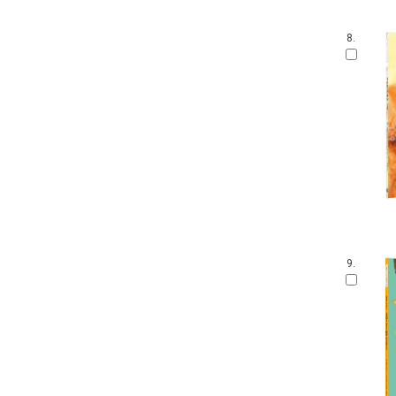
안 알려진 호랑이 이야기
잘잘잘 옛이야기 마당
8.
온세상 그림책
따뜻한 그림백과
토마스와 친구들
디즈니 골든북
네버랜드 감정그림책
한림 아기사랑 0.1.2
방방곡곡 구석구석 옛이야기
삶을 가꾸는 사람들 꾼.장이
아기그림책 보물창고
딕 브루너 그림책
지능업 한글.수 스티커북
9.
윤구병의 올챙이 그림책
블루래빗 첫 두뇌 계발 그림책
튼튼아이 건강그림책
리처드 스캐리 보물창고
네버랜드 첫 명화 그림책
코끼리와 꿀꿀이