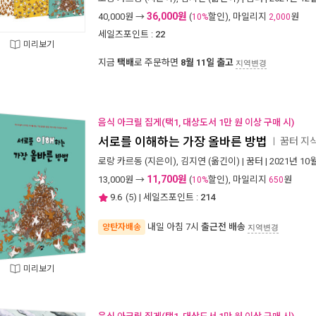
36,000원
40,000
원 →
(
할인), 마일리지
원
10%
2,000
세일즈포인트 :
22
미리보기
지금
택배
로 주문하면
8월 11일 출고
지역변경
음식 아크릴 집게(택1, 대상도서 1만 원 이상 구매 시)
서로를 이해하는 가장 올바른 방법
꿈터 지식
ㅣ
로랑 카르동
(지은이),
김지연
(옮긴이) |
꿈터
| 2021년 10
11,700원
13,000
원 →
(
할인), 마일리지
원
10%
650
9.6
(
5
) | 세일즈포인트 :
214
내일 아침 7시
출근전 배송
양탄자배송
지역변경
미리보기