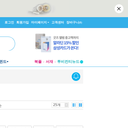
로그인
회원가입
마이페이지
고객센터
장바구니
(0)
투비컨티뉴드
펀드
북플
서재
창작플랫폼
투비컨티뉴드
25개
순