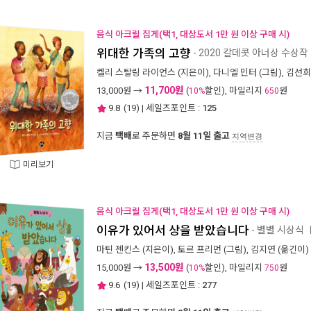
음식 아크릴 집게(택1, 대상도서 1만 원 이상 구매 시)
위대한 가족의 고향
- 2020 칼데콧 아너상 수상작
켈리 스탈링 라이언스
(지은이),
다니엘 민터
(그림),
김선희
11,700원
13,000
원 →
(
할인), 마일리지
원
10%
650
9.8
(
19
) | 세일즈포인트 :
125
지금
택배
로 주문하면
8월 11일 출고
지역변경
미리보기
음식 아크릴 집게(택1, 대상도서 1만 원 이상 구매 시)
이유가 있어서 상을 받았습니다
- 별별 시상식
마틴 젠킨스
(지은이),
토르 프리먼
(그림),
김지연
(옮긴이) 
13,500원
15,000
원 →
(
할인), 마일리지
원
10%
750
9.6
(
19
) | 세일즈포인트 :
277