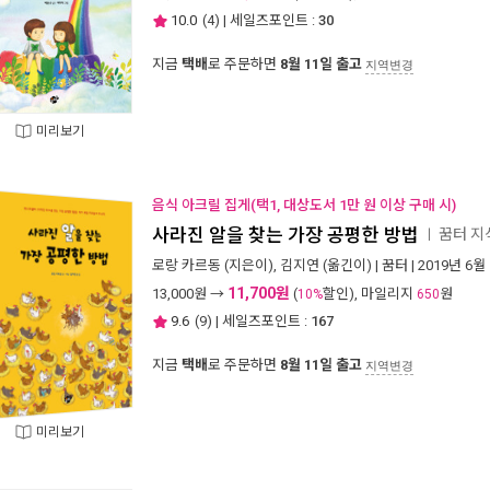
10.0
(
4
) | 세일즈포인트 :
30
지금
택배
로 주문하면
8월 11일 출고
지역변경
미리보기
음식 아크릴 집게(택1, 대상도서 1만 원 이상 구매 시)
사라진 알을 찾는 가장 공평한 방법
꿈터 지
ㅣ
로랑 카르동
(지은이),
김지연
(옮긴이) |
꿈터
| 2019년 6월
11,700원
13,000
원 →
(
할인), 마일리지
원
10%
650
9.6
(
9
) | 세일즈포인트 :
167
지금
택배
로 주문하면
8월 11일 출고
지역변경
미리보기