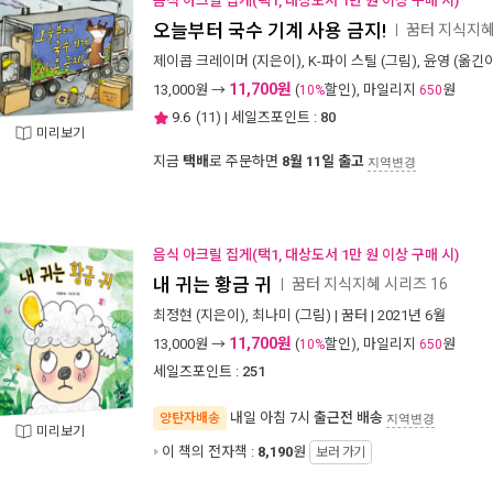
음식 아크릴 집게(택1, 대상도서 1만 원 이상 구매 시)
오늘부터 국수 기계 사용 금지!
꿈터 지식지혜
ㅣ
제이콥 크레이머
(지은이),
K-파이 스틸
(그림),
윤영
(옮긴이
11,700원
13,000
원 →
(
할인), 마일리지
원
10%
650
9.6
(
11
) | 세일즈포인트 :
80
미리보기
지금
택배
로 주문하면
8월 11일 출고
지역변경
음식 아크릴 집게(택1, 대상도서 1만 원 이상 구매 시)
내 귀는 황금 귀
꿈터 지식지혜 시리즈 16
ㅣ
최정현
(지은이),
최나미
(그림) |
꿈터
| 2021년 6월
11,700원
13,000
원 →
(
할인), 마일리지
원
10%
650
세일즈포인트 :
251
내일 아침 7시
출근전 배송
양탄자배송
지역변경
미리보기
이 책의 전자책 :
8,190
원
보러 가기