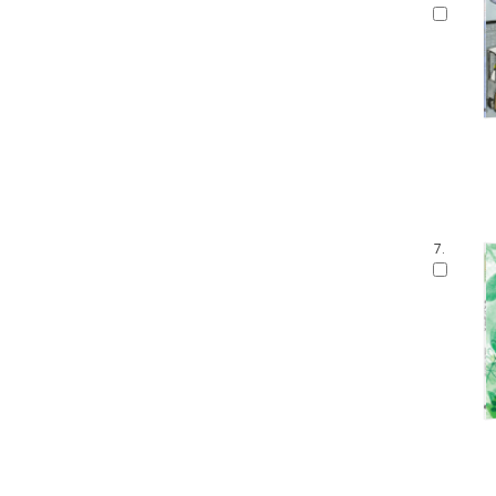
말문 틔기 그림책
생각 씽씽 상상 톡톡톡
찔레꽃 울타리
보들북
수학 그림동화
아이즐 동요 CD북
자연과 만나요
그림책 보물창고
좌뇌개발 우뇌개발
이야기하며 접기
7.
두껍아 두껍아 옛날 옛적에
꼬맹이 마음
어린이 성교육 시리즈
무민 그림동화
아기 시 그림책
인성교육 보물창고
The Collection
신나는 팝업북
세밀화로 그린 어린이 자연 관찰
우리 유물 나들이