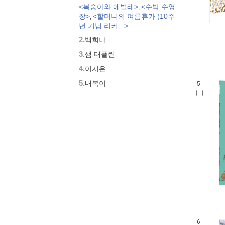
<복숭아와 애벌레>
<수박 수영
,
모두가 친구
장>
<할머니의 여름휴가 (10주
,
벨 이마주
년 기념 리커...>
네버랜드 우리 걸작 그림책
2.
백희나
비룡소 아기 그림책
3.
세밀화로 그린 보리 아기그림책
샘 태플린
붙여도 붙여도 스티커왕
4.
이지은
지원이와 병관이
5.
내복이
5.
국시꼬랭이 동네
보아요 아기 그림책
우리 그림책
시공주니어 우리옛이야기
비룡소 세계의 옛이야기
옛날옛적에
과학은 내친구
로렌의 지식 그림책
황금도깨비상 수상작 (그림책)
우리 문화 그림책
우리문화그림책 온고지신
내인생의책 그림책
6.