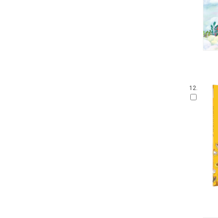
100층짜리 집
웅진 우리그림책
꼬까신 아기 그림책
킨더랜드 픽처북스
진짜 진짜 재밌는 그림책
기탄 '떼기' 시리즈 한글떼기
생각놀이 느낌놀이
파랑새 그림책
12.
아티비티 (Art + Activity)
길벗어린이 과학그림책
키다리 그림책
뜨인돌 그림책
찰리와 롤라
우리시 그림책
보림창작그림책공모전 수상작
고 녀석 맛있겠다 시리즈
받침 없는 동화 시리즈
기적의 파닉스
과학 그림동화