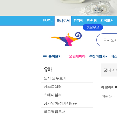
HOME
전자책
만권당
외국도서
국내도서
첫달무료
국내도
분야보기
오뒷세이아
추천마법사
베
유아
꿈터 지
도서 모두보기
베스트셀러
이 분야에
8
스테디셀러
판매량순
정가인하/정가제free
최고평점도서