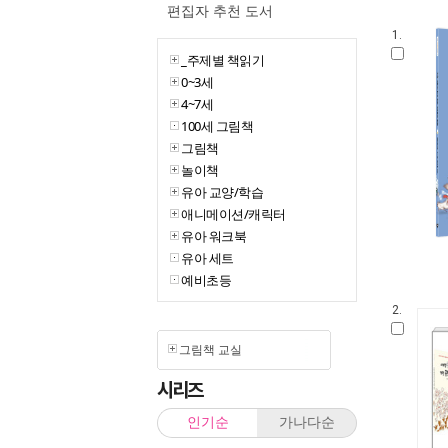
편집자 추천 도서
1.
_주제별 책읽기
0~3세
4~7세
100세 그림책
그림책
놀이책
유아 교양/학습
애니메이션/캐릭터
유아 워크북
유아 세트
예비초등
2.
그림책 교실
시리즈
인기순
가나다순