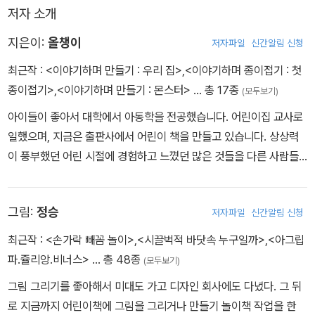
운 재질로 만들고 양면 코팅까지 하여 오래도록 가지고 놀 수 있다.
저자 소개
지은이:
올챙이
저자파일
신간알림 신청
최근작 :
<이야기하며 만들기 : 우리 집>
,
<이야기하며 종이접기 : 첫
종이접기>
,
<이야기하며 만들기 : 몬스터>
… 총 17종
(모두보기)
아이들이 좋아서 대학에서 아동학을 전공했습니다. 어린이집 교사로
일했으며, 지금은 출판사에서 어린이 책을 만들고 있습니다. 상상력
이 풍부했던 어린 시절에 경험하고 느꼈던 많은 것들을 다른 사람들
과 나누고 싶어서 글을 쓰기 시작했습니다. 작가가 어렸을 때 실제로
겪었던 일을 바탕으로 이 이야기를 썼다고 합니다.
그림:
정승
저자파일
신간알림 신청
최근작 :
<손가락 빼꼼 놀이>
,
<시끌벅적 바닷속 누구일까>
,
<아그립
파.쥴리앙.비너스>
… 총 48종
(모두보기)
그림 그리기를 좋아해서 미대도 가고 디자인 회사에도 다녔다. 그 뒤
로 지금까지 어린이책에 그림을 그리거나 만들기 놀이책 작업을 한