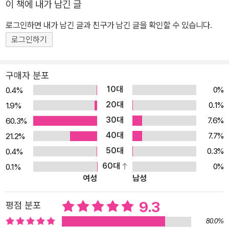
이 책에 내가 남긴 글
~! 초인종이 울리거니 어느 날 릴루릴루에게 편지 한 통이 왔어요. 누
구한테서 온 편지일까요? 어머나, 세상에! 할머니가 쓰실 흔들의자를
로그인하면 내가 남긴 글과 친구가 남긴 글을 확인할 수 있습니다.
만들어 달라는 빨간 모자의 편지예요. 과연 우리 친구 릴루릴루는 흔
로그인하기
들의자를 잘 만들 수 있을까요? 릴루릴루의 이야기를 듣고 우리 집과
17가지 가구 등을 만들어 보고 꾸며보는 구성입니다. 제품의 특징 1)
구매자 분포
가위질 없이 뜯어서 바로 만들 수 있는 가구 17종과 다양한 소품 - 접
10대
0%
0.4%
고 붙이고 만들면서 좌뇌와 우뇌가 발달하고, 창의력이 쑥쑥 자라납
20대
0.1%
1.9%
니다. 2) 그림책+만들기 방법+가구 전개도+집 만들기 배경판 - 재
30대
7.6%
60.3%
미있는 동화를 읽고 동화에 나오는 집과 가구를 접어 만들 수 있도록
40대
알차게 구성되었습니다. - 동화와 만들기 모두 질감이 살아 있는 콜라
7.7%
21.2%
주 기법으로 표현하여 실물처럼 예쁘고 입체감이 살아 있습니다. - 아
50대
0.3%
0.4%
이 혼자서도 만들 수 있도록 그림으로 자세히 설명되어 있습니다. -
60대
0%
0.1%
여성
남성
집 배경판을 두꺼운 재질로 만들고 양면 코팅까지 하여 오래도록 가
지고 놀 수 있습니다. 4) 부록 만능풀 - 부록으로 들어 있는 목공 풀로
9.3
평점 분포
손쉽게 붙여 만들기를 완성할 수 있습니다.
80.0%