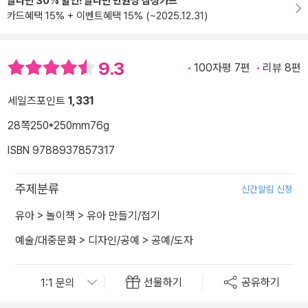
알라딘 30% 할인! 알라딘 만권당 삼성카드
카드혜택 15% + 이벤트혜택 15% (~2025.12.31)
9.3
100자평 7편
리뷰 8편
세일즈포인트
1,331
28쪽
250*250mm
76g
ISBN 9788937857317
주제분류
신간알림 신청
유아
>
놀이책
>
유아 만들기/접기
예술/대중문화
>
디자인/공예
>
공예/도자
선물하기
공유하기