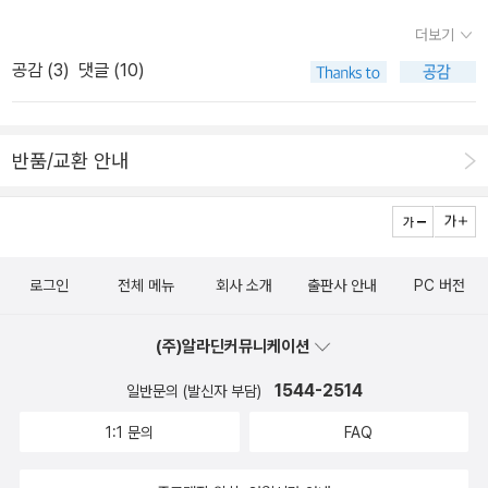
아끼느라고 모셔두고 쳐다보기만 하는 만들기 책도마음껏 오리고 접
더보기
고 만들고 싶어서 똑같은 걸로 주문했다.(바로 요것 되시겠다.)아! 올
공감 (
3
)
댓글 (10)
봄에 이 뜻하지 않은 주문의 끝은 어디인가?
반품/교환 안내
로그인
전체 메뉴
회사 소개
출판사 안내
PC 버전
(주)알라딘커뮤니케이션
1544-2514
일반문의 (발신자 부담)
1:1 문의
FAQ