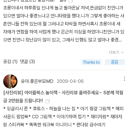
초롱이네서 하루종일 신나게 놀고 돌아온날 저녁,뜬금없이 친언니가
있으면 얼마나 좋겠느냐고 언니타령을 했다.니가 그렇게 좋아하는 사
촌언니들 잔뜩 있는데 뭘 그러냐고 타박을 하면서혹시 초롱이네 세
자매가 연합을 하여 서럽게 했나 은근히 의심을 하였더니친언니가 있
으면 친언니 장난감이 많이 있고, 그래서 인형도 많고 얼마나 좋겠느
냔다.알고보니 바라는 것은 친언니가 아니라 친언니의 장난감이었던
더보기
거다.그리고 ' 그건 우리 언니 것이니까 함부로 손대지 마!'라는 멘트
공감 (
1
)
댓글 (3)
를초롱이에게도 통쾌하게 되돌려주고 싶은 마음도 한쪽에 자리하고
있었다.어쨌든바비인형 화장대를 자기도 갖고 싶다는 것이 처음부터
차마 대놓고 말하지못했던 결론이다.언니한테 직접 물어보았더라면
유아.좋은부모MD
2009-04-06
메뉴
허락해주었을텐데 그랬느냐고 했더니그럴 생각은 미처 하지 못했다
[사진리뷰] 아이즐북스 놀이책 - 사진리뷰 올려주세요~ 5분께 적립
고 하면서 본격적으로 떼를 쓰기 시작했다.한 가지, 두 가지도 아니고
금 2만원을 드립니다!!
남이 가졌다고, 갖고 싶다고 다 가질 수는 없는 거니까다음에 놀러가
* 잉글리시 존 * 후토스 - 하늘을 나는 집 * 아기 헝겊 그림책 * 해피
서 언니 허락받고 가지고 놀라고 단칼에 잘랐다.정해진 수순에 따라
사운드 팝업북* CD 그림책 * 이야기하며 접기 * 재미자람* 재마자
훌쩍훌쩍에서 시작해서 어엉엉으로 발전하니 2층에서 아빠가 불렀
람 스티커북 * 똑똑한 워크북 미니미니 * 판다랑 급수따기
다.아니나 다를까 인형 화장대도 주문하기로 했다.게다가 초롱이는