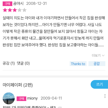
곰야시
2008-12-31
살때의 의도는 아이와 내가 이야기하면서 만들어서 작은 집을 완성해
보자는 것이었다.하지만....아이가 만들기엔 너무 어렵다. 사실 나도
이렇게 작은 종류의 물건을 잘만들어 보지 않아서 힘들고 아이는 자
기가 못해서 화만 내고...울며겨자 먹기로혼자서 밤늦게 까지 만들어
완성된 집만 보여주어야 했다. 완성된 집을 보고좋아하는 아이들...엄
마는 힘들었단다.
더보기
공감 (
1
)
댓글 (0)
쓰기
마이페이퍼 (2편)
miony
2009-04-11
메뉴
친언니가 있었으면 좋겠어요! - 샘3