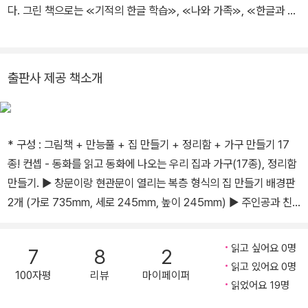
다. 그린 책으로는 ≪기적의 한글 학습≫, ≪나와 가족≫, ≪한글과 영
어가 하나로 캐럴≫, ≪생각놀이 느낌놀이 미로 탐험≫ 등이 있다.
출판사 제공 책소개
* 구성 : 그림책 + 만능풀 + 집 만들기 + 정리함 + 가구 만들기 17
종! 컨셉 - 동화를 읽고 동화에 나오는 우리 집과 가구(17종), 정리함
만들기. ▶ 창문이랑 현관문이 열리는 복층 형식의 집 만들기 배경판
2개 (가로 735mm, 세로 245mm, 높이 245mm) ▶ 주인공과 친
구들, 침대, 화장대, 유모차, 다리미판, 옷장, 피아노, 일인용 소파, 탁
자, 소파, 식탁, 식탁 의자, 흔들의자, 장식장, 건조대, 냉장고, 개수대,
읽고 싶어요 0명
7
8
2
가스오븐레인지 등 ▶ 다양한 소품을 보관할 수 있는 정리함 - 아이
읽고 있어요 0명
100자평
리뷰
마이페이퍼
혼자서도 접을 수 있는 자세한 그림과 설명! - 가위를 쓰지 않고 뜯어
읽었어요 19명
서 접고 풀칠하면 멋진 우리 집 완성! 줄거리 및 내용 요약 띵동띵동