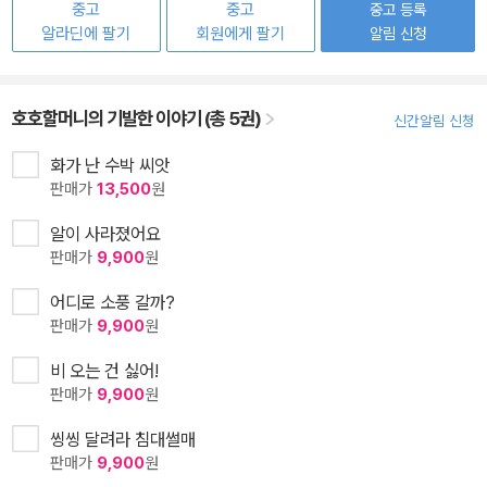
중고
중고
중고 등록
알라딘에 팔기
회원에게 팔기
알림 신청
호호할머니의 기발한 이야기 (총 5권)
신간알림 신청
화가 난 수박 씨앗
판매가
13,500
원
알이 사라졌어요
판매가
9,900
원
어디로 소풍 갈까?
판매가
9,900
원
비 오는 건 싫어!
판매가
9,900
원
씽씽 달려라 침대썰매
판매가
9,900
원