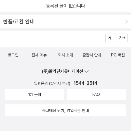
등록된 글이 없습니다
빨리 자라지 않아 이런 일이 벌어진거라고 오히려 화를 내버려 씨앗
갈랐더니 안에서 이런 고함 소리가 들리는 것입니다. “이래도, 이래도
이 화가 많이 난다.수박씨앗이 묻힌 곳 뿐만 아니라, 자신을 별볼일 없
내가 시시해 보여? 엉!” .. (27쪽) 씨앗을 심었으면 흙을 믿어야 해
반품/교환 안내
는 것으로 치부했던 모든 동물들과 호호할머니집까지 줄기를 넓게넓
요. 씨앗을 심은 뒤에는 볕이 잘 들 수 있도록 마음을 기울여야 해요.
게 펼쳐보이며 '이래도 내가 별것아니냐?'고 항변하는 모습이 너무 애
씨앗을 심은 자리에 빗물과 바람이 골고루 찾아오도록 해야 합니다.
절하고, 너무 안쓰러웠다.수박씨앗의 항변이 일리가 있기에 귀여운
그리고, 씨앗이 무럭무럭 자라기를 바라면서 즐겁게 노래를 부릅니
반항이 더 우스웠다. 왜 없는데서 험담을 하는지 모르겠다고 하는 수
다. 씨앗은 이 모든 기운을 받아 숙숙 올라오고, 멋진 꽃을 피우며, 알
로그인
전체 메뉴
회사 소개
출판사 안내
PC 버전
박씨앗.어찌보면 우리가 살아가는데 있어서 뒷담화를 좋아하는 사람
찬 열매를 맺어요. 씨앗 한 톨에 온누리가 깃듭니다. 씨앗 한 톨에서
들에 대한 항변일수도 있겠다 싶다. 수박씨앗의 깜찍할정도로 귀여운
모든 목숨이 비롯합니다. 씨앗 한 톨에 꿈이 깃들고, 씨앗 한 톨에서
(주)알라딘커뮤니케이션
반항과, 궁금증을 못참아 땅을 파헤치는 할머니와 동물들의 모습이
새로운 이야기가 자랍니다. 우리 모두 씨앗을 심어요. 도시에서도 시
너무 웃겼다. 땅속에 묻혀있던 것이 수박씨앗이라 다행이지, 만약 몇
골에서도 우리 함께 씨앗을 심어요. 삶을 가꾸고, 밭을 가꾸며, 사랑을
1544-2514
일반문의 (발신자 부담)
억대의 돈가방이 발견되었다면 그들의 반응이 어떠했을지는 능히 짐
가꾸어요. 4347.11.18.불.ㅎㄲㅅㄱ(최종규 . 2014 - 시골 아버지 그
1:1 문의
FAQ
작이 가능하다.수박씨앗과 함께 재미난 상상의 나래를 펼수 있게 도
림책 읽기)
와준 책이다.
중고매장 위치, 영업시간 안내