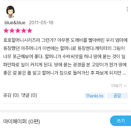
가 자리를 뜨자마자, 호호할머니는 얼른 땅을 파 보았습니다. 그랬더
메뉴
니 이번에도 까만 수박 씨앗만 나왔습니다. “이게 뭐야, 수박 씨앗이
blue&blue
2011-05-16
잖아. 아하, 아까 내가 심었던 거구나.” 그러자 갑자기 까만 수박 씨앗
이 버럭 소리를 질렀습니다 .. (13쪽) 사토 와키코 님이 빚은 그림책
호호할머니시리즈라 그런가? 아무튼 도깨비를 빨아버린 우리 엄마에
《수박 씨앗》(한림출판사,2005)을 읽습니다. 수박씨는 흙에서 태어
등장했던 아주머니가 이번에는 할머니로 등장한다.캐릭터의 그림이
나 흙에서 자라고 다시 흙으로 돌아가는 아이입니다. 수박씨는 흙에
너무 포근해보여 좋다. 할머니가 수박씨앗을 하나 땅에 묻는 것이 일
깃들면서 가장 씩씩하고, 흙과 함께 지내면서 가장 아름답습니다. 아
파만파로 일이 커지게 된다. 땅에 묻는 광경을 본 고양이가 뭔가 땅에
무렴, 씨앗인걸요. 모든 씨앗은 흙을 좋아합니다. 아니, 모든 씨앗은
좋은 걸 묻은 줄 알고 할머니가 집으로 들어가신 후 파보게 되지만 기
흙에서 살아갑니다. 모든 씨앗은 흙 품에 안겨서 해님과 비님과 바람
대했던 무슨 귀중품이 아니라, 까만 수박 씨앗 한개인것을 보고 툴툴
님이 베푸는 숨결을 먹으며 살아요. 여기에, 지구별에서 사랑을 나누
더보기
거린다. 별것 아니라고.그다음엔 또 강아지가 고양이의 행태를 보고
어 주는 사람들 손길을 곱게 받으면서 큽니다. 그런데, 그림책 《수박
공감 (
0
)
댓글 (0)
땅을 파게 되고, 그다음은 토끼가, 또 그다음은 여우가, 마지막으로 다
씨앗》에 나오는 수박씨는 좀처럼 사랑을 못 받아요. 모두들 ‘땅에 대
시 호호할머니가 땅을 파게 된다.이렇게 꼬리에 꼬리를 물고 수박씨
단한 보배’가 묻혔다고 여기면서 자꾸 파서 들춥니다. 이러고는 ‘고작
앗이 묻혀있는 땅을 파헤친후 하나같이 별것 아니라는 식으로 말을
수박씨’가 있다면서 섭섭해 합니다. 흙 품에 안겨서 고이 잠들어 새로
쓰기
마이페이퍼 (0편)
하고 돌아선다.마지막으로 다시 땅을 판 호호할머니에게 끝내 화를
깨어나야 할 수박씨는 잠도 못 잘 뿐 아니라, 아주 골이 날 만한 말만
버럭 내는 수박씨앗. 용감무쌍하게 호호할머니가 수박씨앗에게 빨리
잇달아 듣습니다... 수박을 먹을 때도 시끄럽습니다. 칼로 수박을 쩍