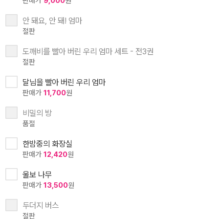
판매가
9,000
원
안 돼요, 안 돼! 엄마
절판
도깨비를 빨아 버린 우리 엄마 세트 - 전3권
절판
달님을 빨아 버린 우리 엄마
판매가
11,700
원
비밀의 방
품절
한밤중의 화장실
판매가
12,420
원
울보 나무
판매가
13,500
원
두더지 버스
절판