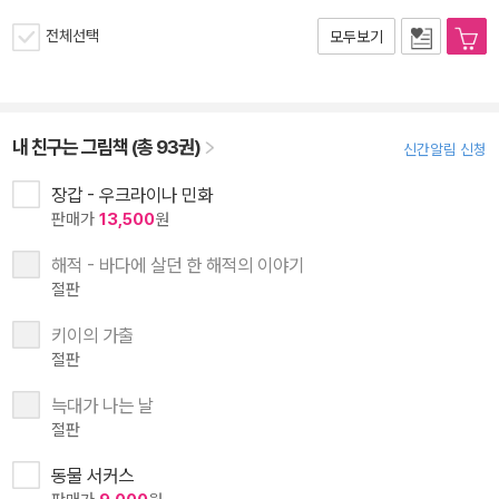
전체선택
모두보기
내 친구는 그림책 (총 93권)
신간알림 신청
장갑 - 우크라이나 민화
판매가
13,500
원
해적 - 바다에 살던 한 해적의 이야기
절판
키이의 가출
절판
늑대가 나는 날
절판
동물 서커스