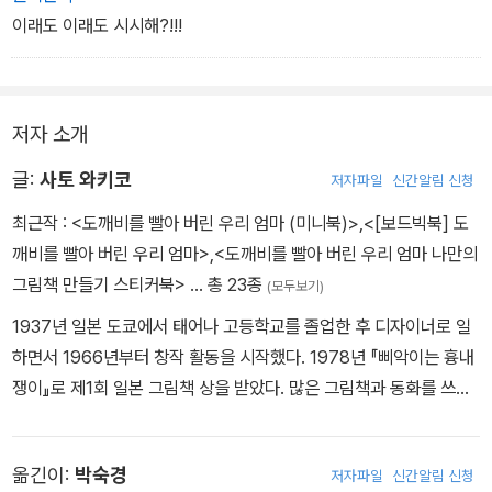
이래도 이래도 시시해?!!!
저자 소개
글:
사토 와키코
저자파일
신간알림 신청
최근작 :
<도깨비를 빨아 버린 우리 엄마 (미니북)>
,
<[보드빅북] 도
깨비를 빨아 버린 우리 엄마>
,
<도깨비를 빨아 버린 우리 엄마 나만의
그림책 만들기 스티커북>
… 총 23종
(모두보기)
1937년 일본 도쿄에서 태어나 고등학교를 졸업한 후 디자이너로 일
하면서 1966년부터 창작 활동을 시작했다. 1978년 『삐악이는 흉내
쟁이』로 제1회 일본 그림책 상을 받았다. 많은 그림책과 동화를 쓰면
서 현재 나가노 현에 있는 '작은 그림책 미술관'을 운영하고 있다. 그
림책으로 『도깨비를 다시 빨아 버린 우리 엄마』『달님을 빨아 버린 우
옮긴이:
박숙경
저자파일
신간알림 신청
리 엄마』『심부름』『혼자서 집보기』『어디로 소풍 갈까?』『알이 사라졌