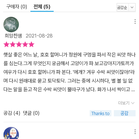
구매자 (0)
전체 (5)
메뉴
희망찬샘
2021-08-28
햇살 좋은 어느 날, 호호 할머니가 정원에 구멍을 파서 작은 씨앗 하나
를 심는다.그게 무엇인지 궁금해서 고양이가 파 보고강아지가토끼가
여우가 다시 호호 할머니가 파 본다. '에개? 겨우 수박 씨앗이잖아!'라
며 다시 원래대로 묻고 토닥토닥. 그러는 중에 시시하다, 별 볼 일 없
다는 말을 듣고 작은 수박 씨앗이 뿔따구가 났다. 화가 나서 싹이고 뭐
고 아무 것도 안 할 거라는 수박 씨앗에게 호호 할머니가 떽! 하고 이
더보기
르시기를'네가 꾸물거리니 이렇게 된 거 아냐! 이제 싹도 좀 틔우고 얼
공감 (
4
)
댓글 (0)
른 얼른 자라기나 해.'수박 씨앗은 화 나서 더 이상 못 살겠다며 싹도
틔우고 쑥쑥 자라서 토끼네, 여우네, 호호할머니네에 커다랗고 둥근
수박을 덩글덩글 선물한다. 쑥쑥 자라는 수박의 모습이 역동적이다.
메뉴