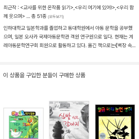
어요』『비 오는 건 싫어』『씽씽 달려라! 침대썰매』『화가 난 수박 씨앗』
최근작 :
<교사를 위한 온작품 읽기>
,
<우리 여기에 있어!>
,
<우리 함
『군고구마 잔치』 등이 있다.
께 웃으며>
… 총 51종
(모두보기)
인하대학교 일본학과를 졸업하고 동대학원에서 아동 문학을 공부했
으며, 일본 오사카 국제아동문학관 객원 연구원으로 일다. 현재는 겨
레아동문학연구회 회원으로 활동하고 있다. 옮긴 책으로는《벽장 속
의 모험》《꽃신》《개를 기르다》《보물찾기》《화가 난 수박 씨앗》등이
있다.
이 상품을 구입한 분들이 구매한 상품