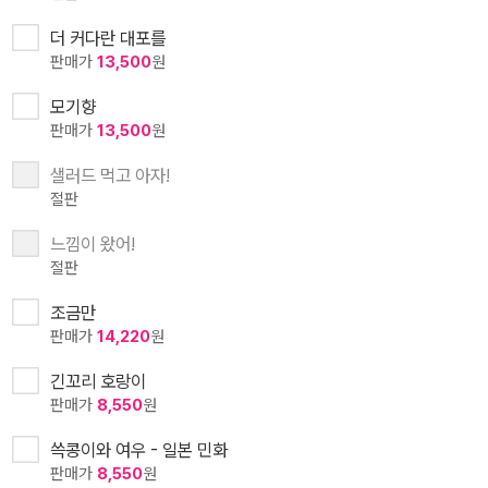
더 커다란 대포를
판매가
13,500
원
모기향
판매가
13,500
원
샐러드 먹고 아자!
절판
느낌이 왔어!
절판
조금만
판매가
14,220
원
긴꼬리 호랑이
판매가
8,550
원
쓱콩이와 여우 - 일본 민화
판매가
8,550
원