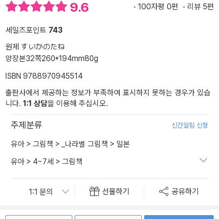
9.6
100자평 0편
리뷰 5편
세일즈포인트
743
원제 すいかのたね
양장본
32쪽
260*194mm
80g
ISBN 9788970945514
출판사에서 제공하는 정보가 부족하여 표시하지 못하는 경우가 있습
니다.
1:1 상담
을 이용해 주십시오.
주제분류
신간알림 신청
유아
>
그림책
>
_나라별 그림책
>
일본
유아
>
4~7세
>
그림책
선물하기
공유하기