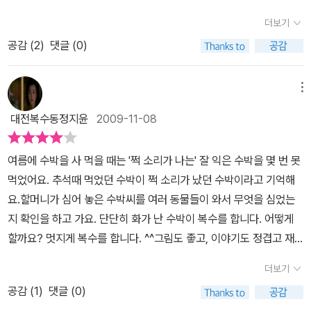
심었습니다. 구멍을 파서 씨앗을 넣고, 조심조심 흙을 덮었습니다.
더보기
“맛있는 수박이 열리도록 해 주세요.” 하고 빌면서 말입니다 .. (2쪽)
공감 (
2
)
댓글 (0)
도시에서는 수박씨나 호박씨를 심어서 거두기에 어려울 수 있습니다.
그렇지만 조그마한 골목집에서 살며 수박씨를 알뜰히 심어 넝쿨이 찬
메뉴
찬히 뻗으면서 큼지막한 호박알이 맺도록 하는 할매가 꽤 많아요. 날
마다 살피고 찬찬히 건사하면 도시에서도 얼마든지 호박알을 얻어요.
대전복수동정지윤
2009-11-08
수박알을 도시에서 얻기란 만만하지 않을 테지만 빈터를 살리면 수박
씨도 심을 수 있습니다. 학교에서도 운동장 가장자리를 따라 수박씨
여름에 수박을 사 먹을 때는 '쩍 소리가 나는' 잘 익은 수박을 몇 번 못
를 심어서 수박꽃을 보고 수박알을 얻을 수 있습니다. 요즈음은 학교
먹었어요. 추석때 먹었던 수박이 쩍 소리가 났던 수박이라고 기억해
마다 아스콘을 까느니 인조잔디를 까느니 하는데, 이런저런 것은 다
요.할머니가 심어 놓은 수박씨를 여러 동물들이 와서 무엇을 심었는
덧없어요. 엉뚱한 곳에 돈을 쓰지 말고 수박씨를 심으면 아주 즐겁습
지 확인을 하고 가요. 단단히 화가 난 수박이 복수를 합니다. 어떻게
니다. 수박씨를 심어서 기르기 어려우면 수박싹(수박 모종)을 사다가
할까요? 멋지게 복수를 합니다. ^^그림도 좋고, 이야기도 정겹고 재
심어도 돼요. 아이들은 학교 운동장 가장자리에서 자라는 수박풀을
미있어서 참 좋습니다. 호호 아줌마 시리즈인데 이 책도 고맙게 잘 읽
더보기
바라보면서 ‘우와, 수박알은 이렇게 맺는구나!’ 하고 놀라리라 생각해
었답니다.
요. 가게에서 사다 먹는 수박이 아니라, 동네나 학교에서 손수 심어서
공감 (
1
)
댓글 (0)
손수 거두는 수박알이란 대단히 맛나고 시원하리라 생각해요... 여우