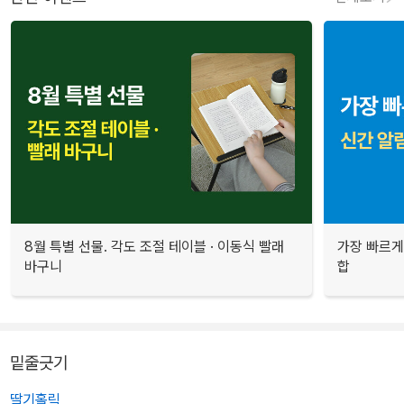
8월 특별 선물. 각도 조절 테이블 · 이동식 빨래
가장 빠르게
바구니
합
밑줄긋기
딸기홀릭