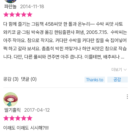
잘 익은 수박 한 덩이를 쫙 가르니 수박 씨앗들이 아우성이다. '이래
파란놀
2014-11-18
도, 이래도 내가 시시해 보여?' 하고 말이다. 수박 한 덩이 맛있게 잘
먹었다.
다 함께 즐기는 그림책 458씨앗 한 톨과 온누리― 수박 씨앗 사토
와키코 글·그림 박숙경 옮김 한림출판사 펴냄, 2005.7.15. 수박씨는
아주 작아요. 참으로 작지요. 커다란 수박을 커다란 칼을 숙 집어넣어
쩍 하고 갈라 보셔요. 촘촘히 박힌 까맣거나 하얀 씨앗은 참으로 작습
니다. 다만, 다른 풀씨와 견주면 아주 큽니다. 이를테면, 배추씨나 당
근씨하고 수박씨를 대면, 수박씨는 어마어마하게 크고 무겁습니다.
더보기
민들레씨나 고들빼기씨하고 수박씨를 대면, 수박씨는 몹시 크고 무겁
공감 (
3
)
댓글 (0)
지요. 나팔꽃씨랑 부추씨하고 견주어도 수박씨는 참으로 크고 무거워
요. 호박씨도 꽤 큽니다. 여느 풀씨에 대면 퍽 큽니다. 호박씨나 수박
씨는 서로 엇비슷합니다. 같은 ‘박’이라 그럴 수 있는데, 다른 풀씨와
메뉴
견주어 무척 크다 싶은 수박씨이지만, 나중에 수박잎이 나고 수박덩
딸기홀릭
2017-04-12
굴이 뻗으며 수박알이 맺는 모습을 보면, ‘어쩜 이리 작은 씨앗에서 어
쩜 이리 큰 열매가 맺나’ 하고 고개를 절레절레 흔들 만합니다... 햇살
이래도 이래도 시시해?!!!
이 반짝반짝 빛나는 기분 좋은 날. 호호할머니는 정원에 수박 씨앗을