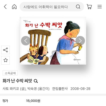
소득공제
화가 난 수박 씨앗
사토 와키코
(글),
박숙경
(옮긴이)
한림출판사
2008-08-28
정가
15,000원