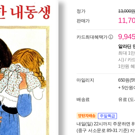
정가
13,000
11,7
판매가
9,94
카드최대혜택가
알라딘 
최대 1만
시) / 
1만원 
마일리지
650원(5
+ 5만원
배송료
유료 (도
양탄자배송
주말특급
내일(일) 22시까지 주문하면 8월
(중구 서소문로 89-31 기준)
지