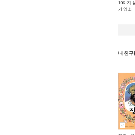
10까지 
기 염소
내 친구