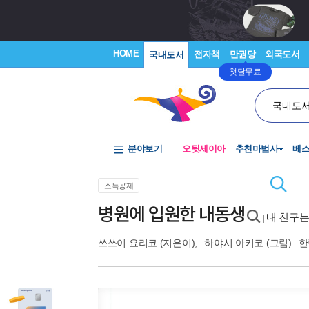
HOME
전자책
만권당
외국도서
국내도서
첫달무료
국내도
분야보기
오뒷세이아
추천마법사
베
소득공제
병원에 입원한 내동생
내 친구는
|
쓰쓰이 요리코
(지은이),
하야시 아키코
(그림)
한