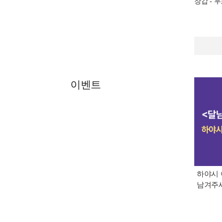
장갑
- 
이벤트
하야시
남겨주