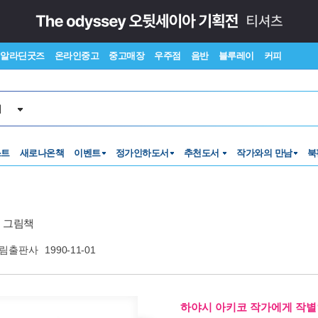
알라딘굿즈
온라인중고
중고매장
우주점
음반
블루레이
커피
서
스트
새로나온책
이벤트
정가인하도서
추천도서
작가와의 만남
북
 그림책
림출판사
1990-11-01
하야시 아키코 작가에게 작별