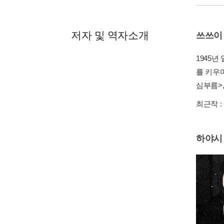
저자 및 역자소개
쓰쓰이
1945
를 키우
심부름>,
최근작 :
하야시