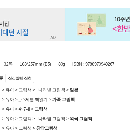
32쪽
188*257mm (B5)
80g
ISBN : 9788970940267
류
신간알림 신청
서
>
유아
>
그림책
>
_나라별 그림책
>
일본
서
>
유아
>
_주제별 책읽기
>
가족 그림책
서
>
유아
>
4~7세
>
그림책
서
>
유아
>
그림책
>
_나라별 그림책
>
외국 그림책
서
>
유아
>
그림책
>
창작그림책