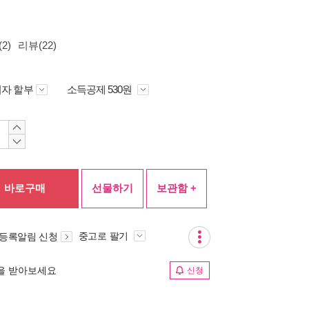
2)
리뷰(22)
자 할부
소득공제 530원
바로구매
선물하기
보관함 +
중고로 팔기
 등록알림 신청
림을 받아보세요
신청