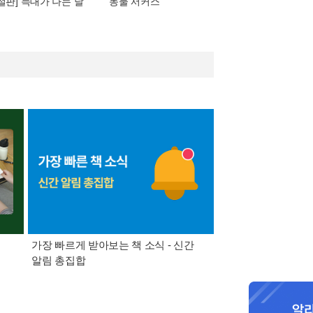
[절판] 늑대가 나는 날
동물 서커스
가장 빠르게 받아보는 책 소식 - 신간
경기컬처패스 1만원 
알림 총집합