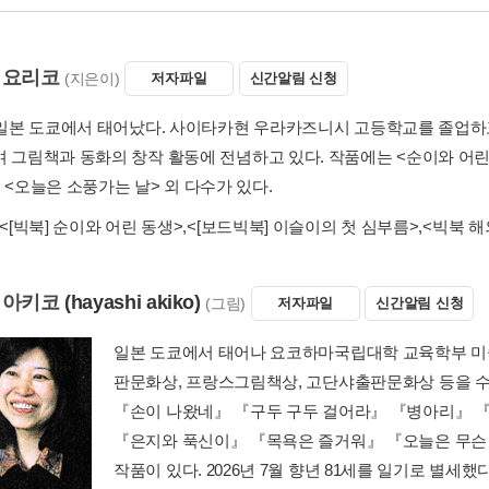
 요리코
(지은이)
저자파일
신간알림 신청
년 일본 도쿄에서 태어났다. 사이타카현 우라카즈니시 고등학교를 졸업하
며 그림책과 동화의 창작 활동에 전념하고 있다. 작품에는 <순이와 어린 
 <오늘은 소풍가는 날> 외 다수가 있다.
<[빅북] 순이와 어린 동생>
,
<[보드빅북] 이슬이의 첫 심부름>
,
<빅북 해
 아키코
(hayashi akiko)
(그림)
저자파일
신간알림 신청
일본 도쿄에서 태어나 요코하마국립대학 교육학부 미
판문화상, 프랑스그림책상, 고단샤출판문화상 등을 
『손이 나왔네』 『구두 구두 걸어라』 『병아리』 
『은지와 푹신이』 『목욕은 즐거워』 『오늘은 무슨 날
작품이 있다. 2026년 7월 향년 81세를 일기로 별세했다