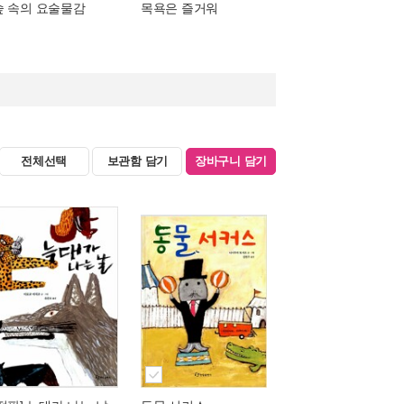
숲 속의 요술물감
목욕은 즐거워
전체선택
보관함 담기
장바구니 담기