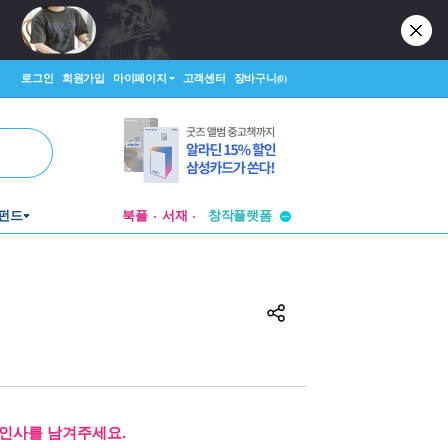
로그인
회원가입
마이페이지
고객센터
장바구니
(0)
투비컨티뉴드
창작플랫폼
펀드
북플
서재
투비컨티뉴드
인사를 남겨주세요.