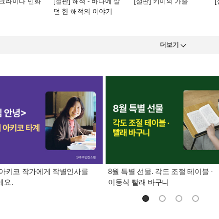
우크라이나 민화
[절판] 해적
- 바다에 살
[절판] 키이의 가출
던 한 해적의 이야기
더보기
 아키코 작가에게 작별인사를
8월 특별 선물. 각도 조절 테이블 ·
세요.
이동식 빨래 바구니