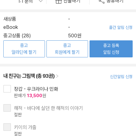
선물하기
공유하기
새상품
-
eBook
-
출간 알림 신청
중고상품 (28)
500원
중고
중고
중고 등록
알라딘에 팔기
회원에게 팔기
알림 신청
내 친구는 그림책 (총 93권)
신간알림 신청
장갑 - 우크라이나 민화
판매가
13,500
원
해적 - 바다에 살던 한 해적의 이야기
절판
키이의 가출
절판