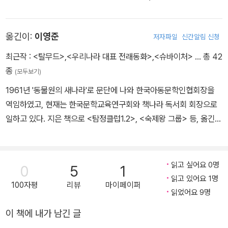
>, <꽃씨나라 난쟁이의 선물> 등이 있다.
옮긴이:
이영준
저자파일
신간알림 신청
최근작 :
<탈무드>
,
<우리나라 대표 전래동화>
,
<슈바이처>
… 총 42
종
(모두보기)
1961년 '동물원의 새나라'로 문단에 나와 한국아동문학인협회장을
역임하였고, 현재는 한국문학교육연구회와 책나라 독서회 회장으로
일하고 있다. 지은 책으로 <탐정클럽1.2>, <숙제왕 그룹> 등, 옮긴
책으로 <이슬이의 첫 심부름> 등이 있다.
읽고 싶어요 0명
0
5
1
읽고 있어요 1명
100자평
리뷰
마이페이퍼
읽었어요 9명
이 책에 내가 남긴 글