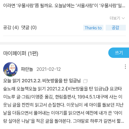
이라면 ‘우물사람’쯤 될까요. 오늘날에는 ‘서울사람’이 ‘우물사람’일
수 있겠다고 느낍니다. 커다랗고 많고 빠르다는 서울이지만, 정작 서
더보기
울에는 사람들이 씨앗 한 톨을 고이 묻어서 차근차근 돌볼 손바닥만
공감 (
4
)
댓글 (0)
한 땅뙈기조차 없습니다. 이모저모 많고 돈이 잔뜩 돌아다니는 서울
이라지만, 개미가 집을 짓거나 제비가 깃들 처마나 풀벌레가 노래할
풀밭이나 두루미가 내려앉을 냇가조차 없어요. 《비눗방울을 탄 임금
쓰기
마이페이퍼 (1편)
님》은 나라지기란 노릇보다는 아이들하고 신나게 놀고 싶은 ‘임금’ 이
야기를 들려줍니다. 나라지기란 어떤 자리일까요? 가장 높아야 하는
파란놀
2021-02-12
메뉴
자리일까요? 가장 귀를 열고 눈을 뜨고 마음을 틔울 자리일까요? ‘비
눗방울 임금’은 비눗방울을 타고 멀리 떠난다는 줄거리를 어떻게 읽
오늘 읽기 2021.2.2. 비눗방울을 탄 임금님
으면 좋을까요? 나라에는 ‘우두머리’가 아닌 ‘일꾼’이 있으면 돼요. 집
숲노래 오늘책오늘 읽기 2021.2.2.《비눗방울을 탄 임금님》 요코타
하고 마을도 같아요. 으뜸으로 내세울 벼슬아치가 아닌 아이하고 어
미노루 글·그림/이영준 옮김, 한림출판사, 1994.5.1.대구에 사는 이
깨동무하면서 놀 줄 아는 어른이 있어야 비로소 참사랑으로 갑니다.
웃님 글을 찬찬히 읽고서 손질한다. 이웃님이 세 아이를 돌보던 지난
ㅅㄴㄹ#よこたみのる #しゃぼんだまのうらがえし #はなののび
날을 더듬으면서 풀어내는 이야기를 읽으면서 예전에 내가 쓴 ‘아이
るおうさま
랑 살아온 나날’을 적은 글을 돌아본다. 그야말로 하루가 길면서 짧던
그즈음인데 토막잠조차 들기 힘들 만큼 바쁜 틈을 쪼개어 몇 마디씩