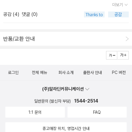
더보기
적었다. 때로는 아기를 한 손으로 품고 살살 달래면서 다른 손으로 천
공감 (
4
)
댓글 (0)
천히 글을 썼는데, 입으로는 노래를 불렀고, 눈으로는 아이 눈을 마주
보다가 글자락을 보다가 했다. 아이가 잠들면 비로소 글자락을 바라
보며 글을 매듭짓는데, 이러다가 아이를 다시 보면 얼마나 사랑스러
반품/교환 안내
운지 글쓰기를 멈추고서 사진기를 들었다. 그때 쓴 글은 매우 투박하
면서 꽤 길다. 없는 틈을 쪼개어 쓴 글이 외려 긴데, 하루하루 새롭게
자라나는 아이들을 지켜보면서 느낀 삶을 낱낱이 옮기고 싶었다. 그
때 글을 이제 와서 손질하자면 품이 퍽 든다. 그래도 지난살림을 고스
로그인
전체 메뉴
회사 소개
출판사 안내
PC 버전
란히 적었으니 스스로 대견하다고 여긴다. 《비눗방울을 탄 임금님》을
오래도록 되읽었다. 이 그림책을 빚은 분은 어떤 마음이었을까. 이 그
(주)알라딘커뮤니케이션
림책을 읽을 아이들하고 어버이를 얼마나 깊이 사랑했을까. 비눗방울
을 타고 ‘임금 자리’를 홀가분히 내려놓은 마음을 담아낸 따사로운 눈
1544-2514
일반문의 (발신자 부담)
빛을 생각해 본다. ㅅㄴㄹ
1:1 문의
FAQ
중고매장 위치, 영업시간 안내