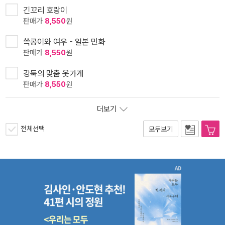
긴꼬리 호랑이
판매가
8,550
원
쓱콩이와 여우 - 일본 민화
판매가
8,550
원
강둑의 맞춤 옷가게
판매가
8,550
원
더보기
전체선택
모두보기