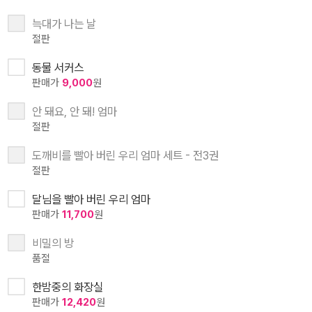
늑대가 나는 날
절판
동물 서커스
판매가
9,000
원
안 돼요, 안 돼! 엄마
절판
도깨비를 빨아 버린 우리 엄마 세트 - 전3권
절판
달님을 빨아 버린 우리 엄마
판매가
11,700
원
비밀의 방
품절
한밤중의 화장실
판매가
12,420
원