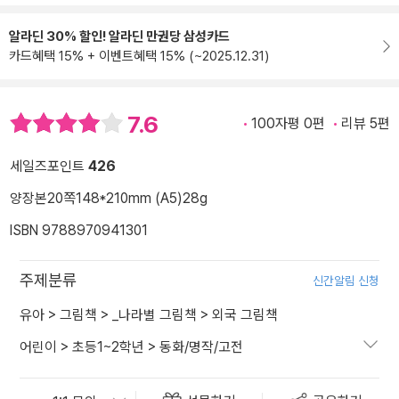
알라딘 30% 할인! 알라딘 만권당 삼성카드
카드혜택 15% + 이벤트혜택 15% (~2025.12.31)
7.6
100자평 0편
리뷰 5편
세일즈포인트
426
양장본
20쪽
148*210mm (A5)
28g
ISBN 9788970941301
주제분류
신간알림 신청
유아
>
그림책
>
_나라별 그림책
>
외국 그림책
어린이
>
초등1~2학년
>
동화/명작/고전