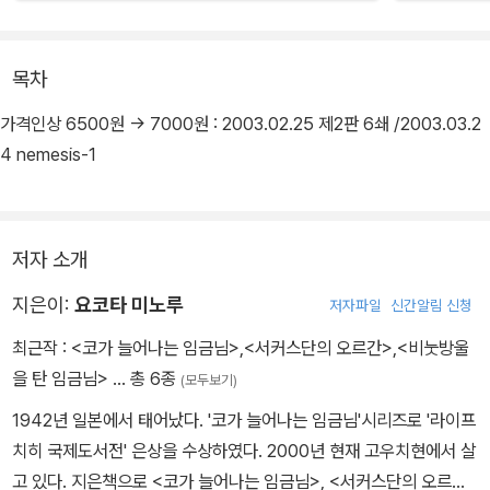
목차
가격인상 6500원 -> 7000원 : 2003.02.25 제2판 6쇄 /2003.03.2
4 nemesis-1
저자 소개
지은이:
요코타 미노루
저자파일
신간알림 신청
최근작 :
<코가 늘어나는 임금님>
,
<서커스단의 오르간>
,
<비눗방울
을 탄 임금님>
… 총 6종
(모두보기)
1942년 일본에서 태어났다. '코가 늘어나는 임금님'시리즈로 '라이프
치히 국제도서전' 은상을 수상하였다. 2000년 현재 고우치현에서 살
고 있다. 지은책으로 <코가 늘어나는 임금님>, <서커스단의 오르간