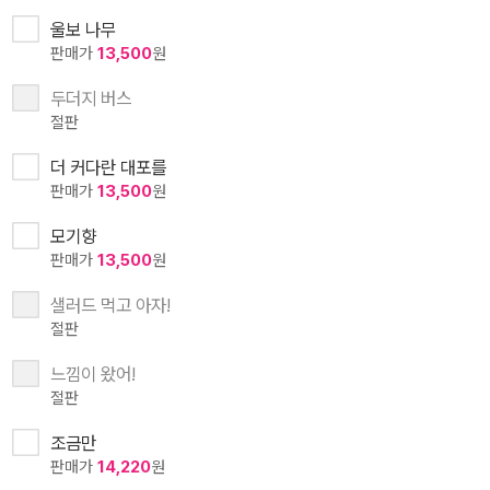
울보 나무
판매가
13,500
원
두더지 버스
절판
더 커다란 대포를
판매가
13,500
원
모기향
판매가
13,500
원
샐러드 먹고 아자!
절판
느낌이 왔어!
절판
조금만
판매가
14,220
원