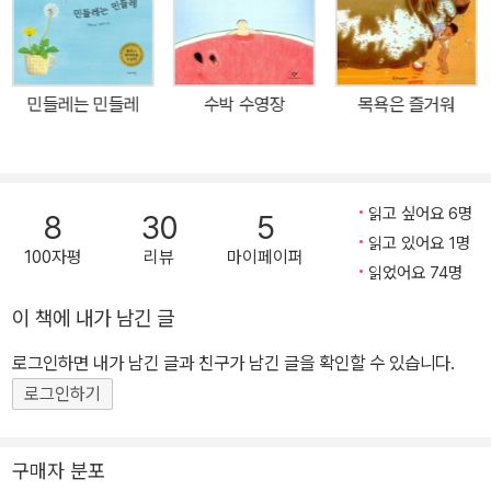
치 진짜 집처럼 지면으로부터 세워져 모양새를 갖췄다. 들쥐가 사는
장갑의 두 번째 손님은 개구리다. 팔딱팔딱 뛰어가던 개구리가 장갑
을 보고는 “누가 누가 장갑에 살고 있니?” 묻는다. 쥐와 개구리는 서
민들레는 민들레
수박 수영장
목욕은 즐거워
로 자기소개를 하고, 개구리는 쥐에게 부탁을 한다. 너무 추워서 얼어
죽을 것만 같은데 자기도 장갑 안에 들어가면 안 되냐고. 쥐는 물론 개
구리를 들여보내 준다. 둘이 들어가도 충분할 만큼 장갑은 널찍하기
때문이다. 그런데 장갑에서 살고 싶어 한 동물은 쥐와 개구리뿐이 아
읽고 싶어요 6명
8
30
5
니었다. 토끼가 오고, 여우가 오고, 늑대가 온다. 갈수록 동물들의 크
읽고 있어요 1명
100자평
리뷰
마이페이퍼
기가 커지고, 장갑은 비좁아진다. 그리고 또 누가 와서 장갑 안으로 들
읽었어요 74명
여보내 달라고 할까? 동물들은 장갑을 들여다보며 “누가 누가 장갑에
이 책에 내가 남긴 글
살고 있니?” 묻는다. 장갑 안에 있는 동물들은 그 물음에 대답하고,
로그인하면 내가 남긴 글과 친구가 남긴 글을 확인할 수 있습니다.
서로 자기소개를 한다. 동물들은 많아지고, 장갑은 점점 부풀어 오른
다. 반복과 점층은 이 그림책이 가진 강한 매력이다. 아이들은 페이지
로그인하기
를 넘길 때마다 반복되는 이야기에 기대와 만족을 느끼고, 어떤 식으
로 결론이 지어질지 궁금해 한다. 커다란 곰과 터질듯이 좁아진 장갑
구매자 분포
이 등장하는 페이지에서 어린 독자의 호기심과 기대는 가장 커질 것