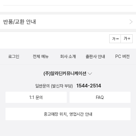
얼음길이라고 한다,모두가 조심을 해야 겠다,그래서 인지 아직 하얀
리에게 소개해 주셨는데보자기를 이용한 다양한 놀이와 함께 하면 더
가 나올까 알아 맞추기도 재미있고, 읽고 난뒤엔 독서퀴즈로 주인공
눈으로 쌓인 놀이터며 잔디밭,,올 겨울은 정말 많이 춥다올여름이 아
좋겠다는 의견이 나왔다. 아이들과 한바탕 놀아보아야겠다고 말씀 하
이름 외우기,지각한 이유 연결하기도 즐겁다.주인공 이름이 '존 패트
주 많이 더웠듯이,,하루 종일 방콕 지겹지 않냐고 추워서 어딘가를 나
반품/교환 안내
신다. 보자기로 할 수 있는 놀이들~ 뭐가 있을까?책을 읽어주면 아이
릭 노먼 맥헤너시'길기도 하다.<쉿! 엄마 깨우지마>도 재미있다. 아
다니기가 싫다,더우면 참을 수 있지만 추운건 왜 이렇게 사람이 초라
들의 무궁무진한 응용이 가능할 듯 하다. 천천히 한 번 읽어보면
기원숭이 다섯마리가 엄마의 생일파티를 위해 케잌을 만드는 과정.반
해지고 웅크려 드는지,정말 싫다,그래도 아이는 엄마보다 씩씩하게
좋을 책이라는 생각이 들었다. 어제 잠을 설쳐서 살짝 졸았다.졸면서
복되는 '쉿! 엄마 깨우지마'를 아이들과 함께 하면 즐거워 한다. 읽고
자기 할일 열심히 하면서 잘도 다닌다,역시,,오늘도 하루 종일 방콕에
들어도 재미있어 보이는 책.박완서님꼐서 글을 쓰셨다고 하니 더더
나서 케잌 만들기 위해 필요한 재료, 엄마 생일파티 이야기를 하면 좋
빈둥거렸지만 그덕에 열심히 책을 읽었다오늘 읽은 나의 책은 이겨울
관심이 간다. 만들기를 하고 싶다는 아이들에게 이 책을 읽어 주
로그인
전체 메뉴
회사 소개
출판사 안내
PC 버전
다. 더 읽어주고 싶지만 목이 아파서 2권으로...아이들이 많아 두 타임
에 딱 맞는,,,,그림책들,ㅋㅋㅋ 책장속에 잠자고 있던
고 난 후 가우디와 관련된 다양한 영상을 찾아서 보여주었더니작품에
으로 나누어 읽어줬으니 4권 읽어준 셈. 이렇게 오전에 책 읽어주고
겨울 그림책을 몇권 꺼내 읽었다 오랜만에 읽으니 기분도 새롭고 재
대한 아이디어가 많아 나오더라고 이야기 하셨다. 인물이 추구
(주)알라딘커뮤니케이션
나면 오후에는피곤이 밀려온다.성대가 왜 이리 약한지...그래도 견학
미있다,딸이랑 두런 두런 이야기를 나누며 읽은 그림책들 역시 그림
하는 삶에 대한 공부를 하면서 이 책을 이용하여 아이들과 이야기를
온 아이들 책 읽어주는 건즐겁다.나중에'책 읽어주는관장님'으로 프로
1544-2514
일반문의 (발신자 부담)
책은 언제 읽어도 재미있다,,
나누었다 하신다. 수업 준비를 많이 하고 아이들과 공부를 하시니 아
그램 하나 만들까? ㅎㅎ내 얼굴이 너무 못나와서 생략~~ (뒤로 아이
1:1 문의
FAQ
이들이 많은 것을 느꼈으리라는 생각이 든다. 다양한 이야기들이 나
들이 가득하다)앉아서 읽어주었으면 더 좋았을듯. 아이들 고개 아팠
오는데, 한 편 한 편이 활용 가치가 높아 보인다. 도서관책 구입 때 찜
겠다...그 외에도 읽어주면 좋을 책~
중고매장 위치, 영업시간 안내
~ 이거 재미 있을 듯. 가르침이 있는 책은 아니라도 책읽기의 즐거
움이 있다면 그로써 족하지 않을까?복잡한 현대를 살아가는 우리들
에게 잠시 쉬어가라 이야기 하는 것 같다. 4학년 아이들에게 권했