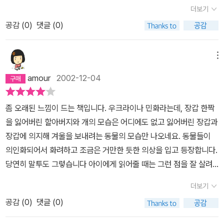
시작한다.'어,사다리가 생겼네. 문도 생겼고.굴뚝도 생겼잖아. 장갑이
더보기
터져서 꿰맨 흔적도 있잖아...'하면서 읽었더니 아이들 눈이 커지기 시
공감 (
0
)
댓글 (0)
작한다.어린 아이들에게 '너희들 생각은 어떠니?' 하고 묻는 것은 좋
은 발문이 아니라 했지만, 나는 아이들 생각이 궁금하여 물어 보았다.
절반 정도의 아이가 할 말이 있다고 손을 든다.착하다. 장갑 안이 따뜻
메뉴
할 것 같다. 나도 그 안에 동물들과 함께 들어가고 싶다... 고 이야기
amour
2002-12-04
한다.점점 큰 동물들이 '나도 들어가게 해 줘.' 하면서 나타나는데 마
지막 장면을 남기고 보여주지 않았다.아이들은 곰의 다음에는 코끼리
좀 오래된 느낌이 드는 책입니다. 우크라이나 민화라는데, 장갑 한짝
가 나올 거라고 큰소리로 이야기 한다. 과연 그럴까?내가 남겨 둔마
을 잃어버린 할아버지와 개의 모습은 어디에도 없고 잃어버린 장갑과
지막 장면을 보면 아이들이 실망할 지도 모르겠다. 코끼리는 온데간
장갑에 의지해 겨울을 보내려는 동물의 모습만 나오네요. 동물들이
데 없고, 빈 장갑만 떨어진 그 자리에 그대로 놓여있게 되니 말이다.적
의인화되어서 화려하고 조금은 거만한 듯한 의상을 입고 등장합니다.
당한 호기심으로 아이들의 관심을 끌어보자. 때로는 그 호기심이 뒷
당연히 말투도 그렇습니다 아이에게 읽어줄 때는 그런 점을 잘 살려
통수를 치게 되더라도 말이다. 아이들의 손에 책을 쥐게 하는 효과를
주는 것이 좋겠네요.전체적으로 이 책도 동물들이 장갑에 들어가는데
얻을 수 있게 말이다.여러 번 이 책을 읽으면서 느낀 것은, 동물들이
더보기
그 동물의 숫자를 세는 게 나옵니다. 스토리상 특이한 점은 없지만 그
마음이 곱고 착해서 자리를 양보한 것이 아니라 자기 보다 크고 힘센
공감 (
0
)
댓글 (0)
림이 자세해서 한 번쯤은 읽을만한 책이라는 생각이 듭니다.
동물들이 무서워서 양보한 것은 아닐까 하는 생각이 들기도 했다는