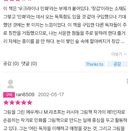
간다고 합니다.
이 책은 '우크라이나 민화'라는 부제가 붙어있다. '장갑'이라는 소재도
그렇고 '민화'라는 데서 오는 독특함도 있을 것 같아 구입했으나 기대
했던 것에는 못 미치는 느낌이었다. 이 책을 구입한 다른 독자들이 주
로 칭찬을 거듭했으므로, 나는 서운한 점들을 주로 말하려 한다.줄거
리 자체는 흥미를 끌 만 하다. 눈이 쌓인 숲 속에 할아버지가 장갑 한
짝을 떨어뜨리자, 여러 동물들이 차례로 찾아와 그 장갑을 집으로 삼
더보기
는다. 장갑 안으로 들어오는 동물들의 몸집이 점점 커지면서 처음에
공감 (
0
)
댓글 (0)
그냥 보통 장갑이었던 그 장갑은 사다리도 생기도 창문도 생기며 굴
뚝도, 현관도 생긴다. 그리고 비좁아지다 못해 나중에는 옆구리의 실
밥이 터지기까지 한다. 나름대로 상황 설정의 재미도 있고, 장갑의 변
메뉴
화를 관찰하는 재미도 있고, 등장하는 동물들을 덩치나 특성 등으로
ran8509
2002-05-17
비교하는 재미도 있는데 내겐 이 동화책이 마음에 딱 감기지 않았다.
글쎄, 돌고도는 영화를 다시 보는 듯한 느낌이랄까. 동물들이 순차적
그림을 그린 에우게니 M.라초프는 러시아 그림책 작가의 제1인자로
으로 등장하여 이야기를 풀어나가는 과정이 너무도 익숙하게 느껴져
손꼽히는 작가로 민화를 그림책으로 만드는 일에 중심을 두고 활동하
다 읽어보기도 전에 '아, 그거구나' 싶은 느낌이 드는 것이다. (동화의
고 있다. 그는 '어린 독자을 이해하고 애정을 갖는 것, 그리고 그림을