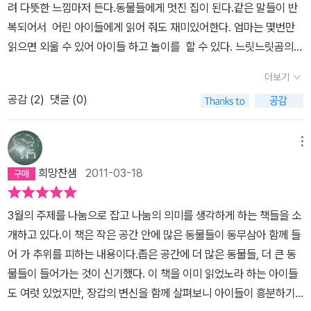
려 다뜻한 느낌마저 든다.동물들에게 멋진 집이 된다.같은 말들이 반
복되어서 어린 아이들에게 읽어 줘도 재미있어한다. 엄마는 몇번만
읽으면 외울 수 있어 아이들 하고 놀이를 할 수 있다. 느릿느릿곰의
흉내 빠른 발 토끼의 흉내 폴딱폴딱 개구리의 흉내도 재미있고,목소
더보기
리만 조금씩 바꿔서 읽어주면 애들은 이 허무맹랑한 이야기에도 사
공감 (
2
)
댓글 (0)
실감을 느낀다. 이 책이 우크라이나 민화라 했는 데 옛날 동화에서만
나올 수 있는 허무맹랑함 따뜻함이 있어 좋다.성서에 예수님이 보리
떡 5개와 물고기2마리로 5000명을 먹이는 말씀이 나오는 데 양이
메뉴
부족하지도 않고 오히려 먹을 것이 남는다고 했다.이 작은 장갑에 느
희망찬샘
2011-03-18
릿느릿곰이며 회색이리며 멋쟁이 여우며 빠른 발 토끼가지 따뜻한 겨
울을 날 수있는 비결은 ? 참 재미있다.
3월의 주제를 나눔으로 잡고 나눔의 의미를 생각하게 하는 책들을 소
개하고 있다.이 책은 작은 공간 안에 많은 동물들이 동무삼아 함께 들
어 가 추위를 피하는 내용이다.좁은 공간에 더 많은 동물들, 더 큰 동
물들이 들어가는 것이 신기했다. 이 책을 이미 읽었노라 하는 아이들
도 여럿 있었지만, 장갑의 변신을 함께 살펴보니 아이들이 흥분하기