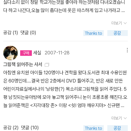
낀다. 휩쓸리지 않는 눈을 떠야지 싶다. 참모습과 속낯을 바라보고서
싫다소리 없이 정말 학교가는것을 좋아라 하는것처럼 다녀오겠습니
에게 독서란 무엇이니?' 그리고 1학년과 4학년이 짝을 이루어서 서
다스리는 매무새를 일으켜야지 싶다.ㅍㄹㄴ※ 글쓴이숲노래·파란놀
다 하고 나간다,오늘 많이 춥다는데 옷은 따스하게 입고 나가라고 했
로 책읽어주기를 하였는데, 1학년 아이들이 엄청 좋아했다고 한다. 부
(최종규) : 우리말꽃(국어사전)을 씁니다. “말꽃 짓는 책숲, 숲노
는데,,학교생명과학 수업이 끝나고 전화가 걸려온다 잘 끝나고 집에
산교육청에서 강조하고 있는 북리더 활동을 멋지게 해 내셨다. 언니,
더보기
래”라는 이름으로 시골인 전남 고흥에서 서재도서관·책박물관을 꾸
가는중이라고 그래 빙판길에 넘어지지 않게 조심해서 오라고 말을 한
오빠들과 함께 한 특별한 경험 덕에 1학년 담임 선생님께서 어머니들
공감 (
1
)
댓글 (0)
립니다. ‘보리 국어사전’ 편집장을 맡았고, ‘이오덕 어른 유고’를 갈무
다,아이는 또 찬바람 가르며 집으로 달려오겠지,,오면 따스하게 안아
께 인기 상승하셨다며 감사 인사 전하셨단다. 계획을 잘 짜면 무척 의
리했습니다. 《새로 쓰는 말밑 꾸러미 사전》, 《들꽃내음 따라 걷다가
주어야지,,집에 도착한 딸의 볼과 손은 발갛게 달아있다 장갑을 끼고
미있는 활동이 되리라는 생각이 든다. 글자 없는 그림책이다. 자유
작은책집을 보았습니다》, 《우리말꽃》, 《미래세대를 위한 우리말과
오라고 했건만 아이 손은 차다,따스한 방구들은 없지만 전기장판 아
세실
2007-11-28
메뉴
로운 상상이 가능한 책. 책을 다 읽어준 후, 책을 전부 복사해서 아이
문해력》, 《쉬운 말이 평화》, 《곁말》, 《곁책》, 《새로 쓰는 말밑 꾸러미
래에 손을 넣어 손을 따스하게 한다,아이는 스르르 몸이 녹는다고 한
들에게 나누어 주고는 이야기를 다 만들어 보게 하셨다고 한다. 다양
그림책 읽어주는 사서
사전》, 《새로 쓰는 비슷한말 꾸러미 사전》, 《새로 쓰는 겹말 꾸러미
다,그렇게 또 우리의 방콕은 시작되었다,빈둥빈둥 책보다, 문제집 풀
한 이야기의 재탄생이 왁자지껄! 글자없는 그림책으로요즘 이 책이
아침엔 유치원 아이들 120명이나 견학을 왔다.도서관 최대 수용인원
사전》, 《새로 쓰는 우리말 꾸러미 사전》, 《책숲마실》, 《우리말 수수
다,밥먹고,,오후에 수학 학습지 선생님이 오셔셔 작은 골목길이 너무
인기가 있는 듯하다고 말씀 드렸다. 도서관에서 빌렸다고 읽어달
은 60명인데....결국 반은 2층에서 DVD 틀어주고, 반은 새로 만든
께끼 동시》, 《우리말 동시 사전》, 《우리말 글쓰기 사전》, 《이오덕 마
추워서 꽁꽁얼어 붙었다고 일러주신다,선생님 운전중에 사고가 났다
라고 하는 1학년 아이의 청을 거절하지 못해 읽어주신 책. 아이들이
어린이자료실에서나의 '낭랑한(?) 목소리로그림책을 읽어 주었다. 5
음 읽기》, 《시골에서 살림 짓는 즐거움》, 《숲에서 살려낸 우리말》,
고 그런데 별거 아니라고,,조심조심 운전을 하는데 갑자기 바퀴가 돌
재미있다고 보고 또 보고 했단다. 이 책 내용 들으니 <<장갑>>도 생
평 남짓되는유아방에 모아 놓고책 읽어주니 눈이 초롱초롱 해진다.오
《마을에서 살려낸 우리말》, 《읽는 우리말 사전 1·2·3》 들을 썼습니다.
면서 정차해놓은 차량 옆으로 차가 쿵,,이런,선생님 차는 괜찮은데 정
각나고 <<선인장 호텔>>도 생각난다. 작가의 이름만 보고도
늘 읽어준책은 <지각대장 존> 이랑 <쉿! 엄마 깨우지마> 신규땐 책
blog.naver.com/hbooklove
차해 놓은 차가, 조금 찌그러 들었다고,,보험회사에 연락을 하고 오셨
반가워서 책을 집어 들게 된다. 우리의 이보나씨!콜라주 기법으로 작
선정하는 것, 읽어주는 것도고민스러웠는데 그동안의 노하우인지 눈
다고 이런,,너무 추워서 골목길에 눈이 얼어 붙어 녹지를 않는다고,,그
더보기
업을 하였다. 마지막 페이지의 반전에 1학년 아이들이 어떤 반응을 보
에 보이는 책 중 마음에 드는 책 꺼내 읽어 주어도 성공이다.<지각대
래 너무 춥다 아이들이 길거리에서 스케이트를 타도 될만큼 꽁꽁언
공감 (
2
)
댓글 (10)
일지 모르겠다고 하셨다. 이 책을 읽어 줄 계획이라고 하시면서 우
장존>은참 맘에 든다.책 읽어주면서 오버 액션도 즐겁고, 다음에 뭐