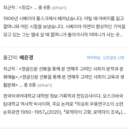
최근작 :
<장갑>
… 총 6종
(모두보기)
1906년 시베리아 톰스크에서 태어났습니다. 어릴 때 아버지를 잃고
할머니와 어린 시절을 보냈습니다. 시베리아 자연의 환상적인 기억을
갖고 있는 그는 열네 살 때 할머니가 돌아가시자 어머니가 사는 곳으
로 이사를 했습니다. 이후 그림을 공부하게 되었고, 어린이들을 위한
그림을 그리기 시작했습니다. 인간을 닮은 동물들을 그리는 에우게니
옮긴이:
배은경
저자파일
신간알림 신청
M. 라쵸프의 그림 스타일은 점차 인정을 받아 러시아와 외국에서 많
은 책이 출간되었습니다. 우크라이나 민화를 에우게니 M. 라쵸프만
최근작 :
<한글신문 선봉을 통해 본 연해주 고려인 사회의 문학과 문
의 독특한 스타일로 그려 낸 『장갑』은 1951년에 출간되었고, 오랫동
화예술>
,
<한글신문 선봉을 통해 본 연해주 고려인 사회의 교육과 생
안 세계 어린이들의 사랑을 받고 있습니다. 한림출판사의 『장갑』은
활문화>
… 총 6종
(모두보기)
원저작권자와 정식 출간 계약을 한 작품입니다.
한국외국어대학교 대학원 정보·기록학과 전임강사이다. 모스크바국
립대학교 역사학 박사이며, 주요 논저로 『최승희 무용연구소의 소련
순회공연 1950~1957』(2020), 『로력자의 고향, 로력자의 조국』(2
019), 「기록화 스토리텔링 방법론 연구」, 「1950년대 사할린 조선순
회극단 연구: 러시아국립문학예술문서보관소(РГАЛИ) 자료에 기초