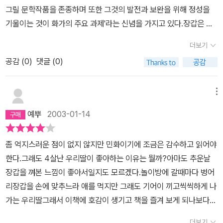
'원형'과도 같아서였을까. 나는 이 책을 보고서야 우리집에 이렇게 동
그릴 문학작품을 존종하며 또한 그것의 발전과 보완을 위해 정성을
물들이 차례로 등장하는 그림책이 참 많다는 것을 깨달았다) 또한 이
기울이는 것이 화가의 주요 과제'라는 신념을 가지고 있다.장갑은 세
야기 자체는 재미있지만 전체적으로 칙칙한 색감에, 페이지마다 장갑
계 그림책 역사의 한 페이지를 장식하는 걸작으로 평가되며, 여러 나
색깔이나 바탕의 배경색이 묘하게 달라 시각적 효과를 떨어뜨리고 있
더보기
라에서 번역 출간되어 많은 어린이들의 사랑을 받고 있다. 이 이야기
었다. 배경색이 시간의 흐름을 짐작케 하기 위한 배려였다면 좀 더 일
공감 (
0
)
댓글 (0)
는 옛날 이야기의 전형적인 작품으로 그림책이 아니면 이해가 어려운
관성있는 흐름을 타고 변화되어야 했을 것이다. 특히 내겐 맨 마지막
책이 아닌데 그림을 넣으므로 더 빛나게 된 그림책이라 한다. 그림책
장의 그림이 유독 거슬렸는데, 앞 장과 뒷 장의 변화가 아무런 설명없
은 내용과 그림이 일치해야 한다는 그런점에서 보면 이 책은 완전히
메뉴
이 너무 컸기 때문이었다. 바로 그 전 페이지에서는 곰이 구부정하게
일치하는 것 같다. 많지 않은 그림들 중에 한장씩 넘기면서 그림들을
뒷집을 지고 선 채 장갑 속으로 들어가길 청하고 있는데, 바로 다음장
예뿌
2003-01-14
관찰하면 신기하게 다른 점들이 많이 나타난다. 다섯째 장면부터는
은 숲 속에 장갑 한 짝이 떨어져 있는 처음 시작의 그림으로 돌아가 있
토끼가 동거하게 되고 집의 모양도 조금 더 바뀐다. 베란다처럼 마루
다. 본문의 그 긴박하고 극적인 전환이 달랑 이 그림 한 장으로 제시되
좀 억지스러운 점이 없지 않지만 민화이기에 조금은 감수하고 읽어야
를 깔고 추녀를 달았고 마루 밑에는 창고 같은 작은 문이 하나 생겼다.
어 있는 것이다. '장갑은 금방이라도 터져버릴 것만 같았습니다. 그런
한다.그래도 4살난 우리딸이 좋아하는 이유는 뭘까?아마도 추운날
추녀에는 커다란 못이 하나 박혀 있는 것 까지 볼 수 있다. 여섯째 지
데 숲속을 걸어가던 할아버지는 장갑 한 짝이 없어진 것을 알아차렸
장갑을 껴본 느낌이 좋아서일지도 모르겠다.놀이방에 갈때마다 벙어
붕 굴뚝이 생기고 연기가 나온다. 일곱째 창문이 생겼고 추녀에는 종
어요. 즉시 찾으러 되돌아왔습니다. 강아지가 먼저 뛰어갔습니다. 계
리장갑을 손에 맞추느라 애를 먹지만 그래도 기어이 끼고씩씩하게 나
이 매달려 있다. 여덟째 장갑이 꽉 차며 장갑의 한쪽에는 실밥이 터져
속해서 뛰어가자 장갑이 떨어져 있었어요. 장갑은 조금씩 움직이고
가는 우리딸그래서 이책에 호감이 생기고 책을 즐겨 보게 되나보다엄
있는 것을 볼 수 있다.그림책에는 이렇게 그림을 보는 묘미가 있는 것
있었습니다. 강아지는 '멍,멍,멍' 짖었어요. 모두 깜짝 놀라서 이 장갑
마 입장에서 볼때는 내용이 참 맘에 든다.커다란 장갑 하나에 여러 동
같다. 그림을 보는 시각을 깨우쳐 주며 그림 보는 안목을 키워주는 것
더보기