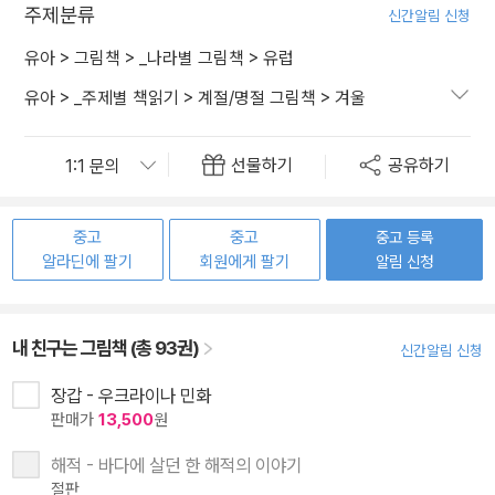
주제분류
신간알림 신청
유아
>
그림책
>
_나라별 그림책
>
유럽
유아
>
_주제별 책읽기
>
계절/명절 그림책
>
겨울
선물하기
공유하기
중고
중고
중고 등록
알라딘에 팔기
회원에게 팔기
알림 신청
내 친구는 그림책 (총 93권)
신간알림 신청
장갑 - 우크라이나 민화
판매가
13,500
원
해적 - 바다에 살던 한 해적의 이야기
절판