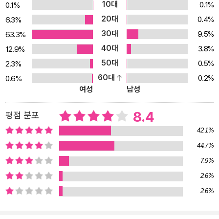
10대
0.1%
0.1%
이다. 옷을 입고 모자도 쓰고 두 발로 서서 다니는 동물들의 모습은 사
20대
0.4%
6.3%
람을 꼭 닮아 있다. 에우게니 M. 라쵸프 작가는 교훈과 재미가 있는
30대
9.5%
63.3%
민화를 소재로 한 작품을 많이 만들었으며, 동물들을 주인공으로 하
40대
3.8%
12.9%
는 우화를 주로 그렸다. 이 작품 『장갑』을 비롯해 많은 작품에서 사람
50대
0.5%
2.3%
을 닮은 동물들이 등장한다. 모습만 사람을 닮은 것이 아니라 『장갑』
60대
0.2%
0.6%
속 동물들은 사람들이 우정을 나누듯 서로를 배려하고 돕는다. 『장
여성
남성
갑』에 등장하는 동물들은 추운 겨울, 나 혼자 따듯하게 지내는 것이
아니라 다른 친구들을 위해 자신의 자리를 양보하며 더불어 사는 법
8.4
평점 분포
을 보여 준다. 1950년대 출간되어 오랫동안 세계 독자들의 사랑을
42.1%
받아 온 작품 『장갑』은 유쾌한 이야기와 따뜻한 메시지를 담은 우크
44.7%
라이나의 민화를 세계적인 그림책 작가 에우게니 M. 라쵸프의 섬세
7.9%
하고 개성적인 그림으로 표현해 낸 작품이다. 표지를 둘러싼 장식 무
늬는 이 그림책의 이국적인 매력을 더해 준다. 재미있는 이야기와 어
2.6%
우러진 근사한 일러스트는 이 작품의 매력을 정점으로 끌어올리는 부
2.6%
분이다. 클래식하면서도 독특한 그림은 어린 독자뿐 아니라 성인 독
자의 시선도 사로잡는다. 1950년대 러시아에서 출간된 이후 『장갑』