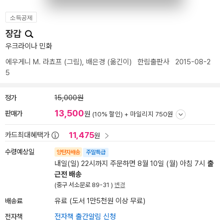
소득공제
장갑
우크라이나 민화
에우게니 M. 라쵸프
(그림),
배은경
(옮긴이)
한림출판사
2015-08-2
5
정가
15,000원
13,500
판매가
원
(10% 할인) +
마일리지 750원
11,475
카드최대혜택가
원
수령예상일
양탄자배송
주말특급
내일(일) 22시까지 주문하면 8월 10일 (월) 아침 7시
출
근전 배송
(중구 서소문로 89-31 )
변경
배송료
유료 (도서 1만5천원 이상 무료)
전자책
전자책 출간알림 신청