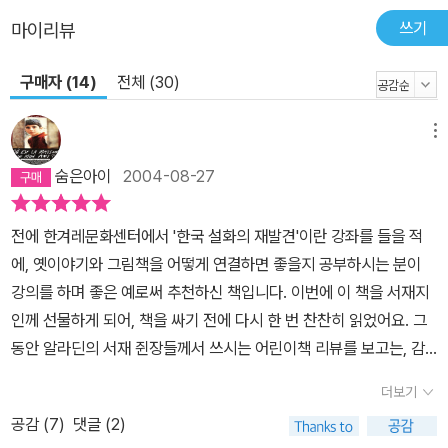
쓰기
마이리뷰
구매자 (14)
전체 (30)
메뉴
숨은아이
2004-08-27
전에 한겨레문화센터에서 '한국 설화의 재발견'이란 강좌를 들을 적
에, 옛이야기와 그림책을 어떻게 연결하면 좋을지 공부하시는 분이
강의를 하며 좋은 예로써 추천하신 책입니다. 이번에 이 책을 서재지
인께 선물하게 되어, 책을 싸기 전에 다시 한 번 찬찬히 읽었어요. 그
동안 알라딘의 서재 쥔장들께서 쓰시는 어린이책 리뷰를 보고는, 감
히 나 같은 것은 쓸만한 독후감을 내지 못하리라 여겨, 특히 그림책 독
더보기
후감은 쓰지 못했답니다(역시 어린이책은 아이를 키우면서 아이와 함
공감 (
7
)
댓글 (2)
께 읽어야 더 정확하게 평가할 수 있구나 싶어요). 멋모를 때 올렸던