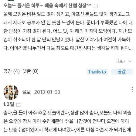
태껏 속이던 ‘젤렌스키 뒷낯’을 드러내는 자리이지는 않았을까? 여태
습니다》, 《우리말꽃》, 《쉬운 말이 평화》, 《곁말》, 《책숲마실》, 《우리
오늘도 즐거운 하루~ 배움 속에서 한뼘 성장^^
‘주류언론’ 그늘로 가려놓은, 우리 스스로 모르거나 안 쳐다보던 썩은
말 수수께끼 동시》, 《시골에서 살림 짓는 즐거움》, 《이오덕 마음 읽
올해 모임은 바쁜 일도 많이 생기고, 아프신 분들도 많이 생기고...그
짓(부정부패)을 제대로 바라보기를 바라는 자리이지 않았을까? 〈전
기》을 썼다. blog.naver.com/hbooklove
래서 제대로 공부가 안 된 듯한 느낌이 든다. 준비가 부족했던 나에 대
남일보〉는 꽤 오래도록 “〈우크라이나 전쟁과 고려인〉”이라는 이름으
한 반성이 가장 많이 된다. 어느 덧, 이 해의 마지막 모임이다. 지난 모
로 두 나라 사이에서 일어나는 다툼이 어떤 얼거리인지 알리는 글을
임이 취소되어 한 달 만의 만남이었다. 알찬 이야기가 여전히 가득하
실었다. 전라남도 작은새뜸이 다루는 글이기에 ‘포털 검색’에서 잡기
다. 이야기를 나누면서 다들 참으로 대단하시다는 생각을 하게 된다.
도 어렵다만, 이미 ‘우크라이나 부정부패 이야기’는 차고 넘쳤는데, 우
여기저기 흩어진 노트들이 정리가 되지 않으니 좋은 이야기들이 다
리 스스로 눈감고서 안 들여다본 나날이지 싶다.https://www.jnilb
더보기
달아나는 느낌이 들어 오늘 이야기는 얼른얼른 적어둔다. 4학년 수
o.com/section.php?sid=458 “우크라이나 전쟁과 고려인 : 대형
공감 (
4
)
댓글 (0)
학 시간에 도형을 이용하여 가방의 무늬를 꾸민 적이 있었던 선생님
부패, 젤렌스키 측근·군 지도부가 대부분”이라는 글은 모두가 꼭 찬찬
께서그 가방을 이용하여 가방 속에 물건을 넣어 보기로 했고, 그 물건
히 짚고 읽고 생각해야지 싶다. 그저 러시아가 우크라이나로 쳐들어
이 가방 속에서 삐죽이 삐져 나온 형태로 그리게 하셨다. 어떤 물건일
울보
2013-01-03
메뉴
간 싸움판을 넘어서, 매우 커다란 더럼늪이 우크라이나에 깊넓게 있
지 물건의 쓰임새를 설명하면서 물건 알아맞히기를 했다고 한다. 아
을 만하다. 우크라이나는 ‘체르노빌’이 터진 그 나라이다. 체르노빌이
1.3일
이들이 그리면서 재미있고, 퀴즈 내면서 재미있었겠다. 유난히 책
왜 우크라이나에 있었을까?https://www.jnilbo.com/7495679
춥다,올 들어 아주 추운 오늘이란다,정말 많이 춥다,오늘도 나의 외출
읽기가 싫다고 하는 두 아이를 앞에 앉히시고 읽어주셨다는 책!5학년
3542 누리바다(인터넷세상)는 오히려 끝없이 넘치는 글물결(정보
은 오후에 잠시 아이 수업때문에 밖을 나간것이 전부다,오전에 아이
국어 교과서에 나오기도 하는 책이다. 책이란 무엇인가 물으니 '세상
홍수) 탓에 민낯과 속낯을 감추고 속이는 구실을 일삼기도 한다고 느
는 보충수업이있어서 학교에 다녀왔다,이른 아침 아홉시가 되기전에
을 보는 창'이라는 답이 나왔단다. 아이들 각자에게 물으셨다고. '너희