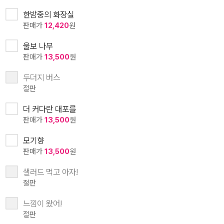
한밤중의 화장실
판매가
12,420
원
울보 나무
판매가
13,500
원
두더지 버스
절판
더 커다란 대포를
판매가
13,500
원
모기향
판매가
13,500
원
샐러드 먹고 아자!
절판
느낌이 왔어!
절판