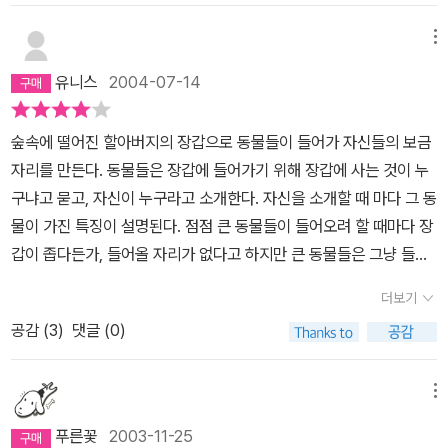
'우리 몸의 구멍' 독후감 빼고는. ^^; 하지만 책을 떠나 보내는 마당이
라, 한때는 내가 이 책을 가지고 있었음을 기억하고 싶어, 이렇게 씁니
메뉴
다.민화, 곧 옛이야기 중에 그림책으로 표현하기 좋은 것으로, 말이 같
유니스
2004-07-14
은 박자로 되풀이, 증폭되는 재미가 있는 이야기들이 꼽힙니다. 아이
들에게 옛이야기를 들려주는 선생님께 들은 이야긴데, 특히 5-7세
숲속에 떨어진 할아버지의 장갑으로 동물들이 들어가 자신들의 보금
아이들이 그런 이야기를 좋아한답니다(꼭 그 나이에만 그렇다는 게
자리를 만든다. 동물들은 장갑에 들어가기 위해 장갑에 사는 것이 누
아니고, 이 선생님의 경험상 대체로 그렇다는 이야기지요). 이 책이
구냐고 묻고, 자신이 누구라고 소개한다. 자신을 소개할 때 마다 그 동
그런 이야긴데, 읽다 보니 '먹보 쥐와 폴짝폴짝 개구리와 빠른 발 여우
물이 가진 특징이 설명된다. 점점 큰 동물들이 들어오려 할 때마다 장
와...'가 되풀이될 때마다 질세라 큰소리로 앞서 외치는 아이들 목소리
갑이 좁다든가, 들어올 자리가 없다고 하지만 큰 동물들은 그냥 들어
가 들리는 듯합니다. 우크라이나의 옛이야기라니 언젯적에 만들어져
온다. 이 과정에서 동물들의 대화는 모두 같은 형식이다.동물들이 한
서 내려왔는지 모르겠으나, 사람이 떨어뜨린 장갑 하나가 그리도 많
더보기
마리씩 장갑에 들어갈 때 마다 장갑은 점점 변화하고 발전한다. 생쥐
은 걸 껴안을 수 있다니, 따뜻한 느낌이 들어요. 물론 옛이야기니까 현
공감 (
3
)
댓글 (0)
가 장갑에 들어가자 장갑에 사다리가 생기고, 토끼가 들어가자 장갑
실에선 불가능한 일이 가능한 거지요. ^^ 하지만 사람이 숲에 떨어뜨
에 입구가 생긴다. 그리고 이리가 들어가자 입구에 종과 창문이 생긴
린 것은 모두 숲을 해치는 게 아닌가 싶은 때에, 이 이야기는 그렇지
다. 장갑이 동물들로 꽉꽉 들어찼을 때 장갑이 없어진 것을 안 할아버
메뉴
않을 수도 있다며 의심 많은 제 마음을 쓸어줍니다.
지가 다시 돌아와 장갑을 주워간다. 장갑은 동물들이 들어갈 때마
푸른꽃
2003-11-25