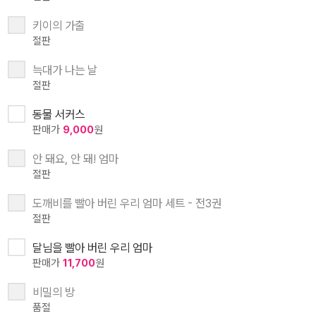
키이의 가출
절판
늑대가 나는 날
절판
동물 서커스
판매가
9,000
원
안 돼요, 안 돼! 엄마
절판
도깨비를 빨아 버린 우리 엄마 세트 - 전3권
절판
달님을 빨아 버린 우리 엄마
판매가
11,700
원
비밀의 방
품절