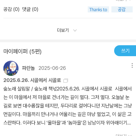
에서 기어나와 숲 속 여기저기로 달아났어요. 할아버지가 다가와서
물들이 사이좋게 들어가는 모습이 참 따뜻해 보이니까..그런데 하나,
같다. 아이와 함께 읽으면서 그림에 몰두하며 보면 더 재미있을 것 같
장갑을 주워갔습니다.' (본문 마지막 장)이렇게 본문의 마지막 장을
공감 (
0
)
댓글 (0)
둘, 동물들의 숫자를 세는 건 좀 불편하다고 표현하고 싶다.왜냐구 그
다. 그리고 동물들이 등장하는 순서도 알게되고 동물들이 모두 다 같
몽땅 옮긴 것은, 이 글 아래 조그맣게 그려진 그림을 보면서 억울한 느
것까지 글로 써 놓지 않아도 엄마들이 알아서 재량껏 해줄 부분을 빼
이 함께 산다는 그런 생각도 들게 하는 것 같다.
낌이 들었기 때문이다. 앞의 여러 페이지들보다 훨씬 긴박하고 흥미
앗은것 같아서..또 마지막 끝맺음이 좀 엉성한 느낌이 드는건할아버
더보기
로운 이 마지막 장의 이야기가 달랑(!) 이 썰렁한 그림 하나로 대치되
지가 안보여서 일까?처음 시작도 할아버지는 안보였는데...하지만 우
고 있는 것이다. 그림책은 그림이 반, 글이 반이다. 그런 점에서 내가
리딸은 장갑을 아주 좋아하니까 본전은 뽑았다고 할수 있지 ㅋㅋㅋ
쓰기
마이페이퍼 (5편)
보기에 이 책은 절반의 성공일 뿐이다.
파란놀
2025-06-26
메뉴
2025.6.26. 시골에서 시골로
숲노래 살림말 / 숲노래 책넋2025.6.26. 시골에서 시골로 시골에서
는 이 마을에서 저 마을로 건너가는 길이 멀다. 그저 멀다. 오늘날 눈
길로 보면 대수롭잖을 테지만, 두다리로 걸어다니던 지난날에는 그냥
먼길이다. 마을끼리 만나거나 어울리는 길은 마냥 멀었고, 이 삶은 고
스란하다. 이러다 보니 ‘울마을’과 ‘놈마을’은 남남이자 위아래이기도
하다. 조금이라도 마을이 크면 조금이라도 마을이 작은 데를 ‘시골놈