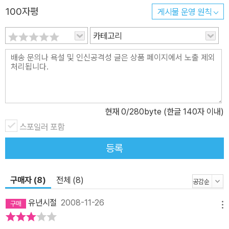
100자평
게시물 운영 원칙
은 세계 여러 나라에서 번역 출간되었다. 우리나라에서도 1994년 첫
출간되었으며 지금까지 오랜 시간 사랑받고 있다. 이후 2007년에 두
카테고리
번째 개정판이 출간되었고, 2015년에 매끄럽게 다듬은 이야기로 세
번째 개정판이 출간되었다. 이번에 나온 개정판은 러시아어 전문 번
역가의 유려한 번역으로 이야기를 새롭게 다듬었으며, 오래된 그림의
색감과 질감을 살리기 위해 노력했다. 한림출판사의 『장갑』은 원저작
권자와 계약한 한국 정식 출간작이며, 이어서 에우게니 M. 라쵸프가
현재
0
/280byte (한글 140자 이내)
그린 다른 작품들도 출간될 예정이다. 『장갑』의 매력에 빠진 독자라
면 이후 출간될 에우게니 M. 라쵸프 작가의 다른 그림책들에도 기대
스포일러 포함
를 가져 보자.
등록
구매자 (8)
전체 (8)
유년시절
2008-11-26
메뉴