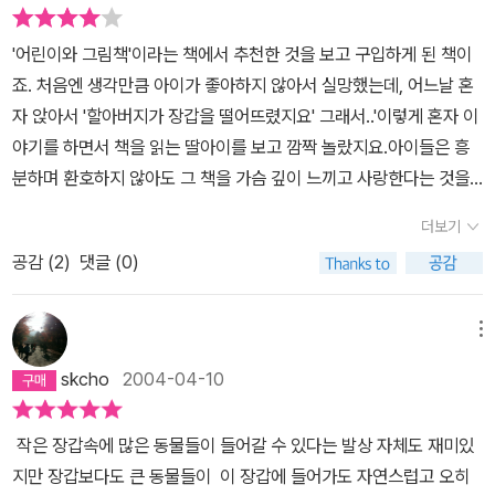
다 한번은 왼쪽모습이 또 한번은 오른쪽모습이 번갈아가며 나온다.
우크라이나 민화라서 그런지 동물들이 입고 있는 옷도 우크라이나 전
'어린이와 그림책'이라는 책에서 추천한 것을 보고 구입하게 된 책이
통의상으로 보인다. 마쓰이 다다시는 '어린이와 그림책'에서 이 책을
죠. 처음엔 생각만큼 아이가 좋아하지 않아서 실망했는데, 어느날 혼
극찬에 가깝게 설명하고 있다. 그 정도는 아니더라도 내용에는 별 불
자 앉아서 '할아버지가 장갑을 떨어뜨렸지요' 그래서..'이렇게 혼자 이
만이 없는 반면, 번역에 대한 아쉬움만은 지울 수 없다. 개구리가 '폴
야기를 하면서 책을 읽는 딸아이를 보고 깜짝 놀랐지요.아이들은 흥
딱폴딱' 뛰어왔다는 부분은 폴짝폴짝이 자연스러운것 같고, '엄니'가
분하며 환호하지 않아도 그 책을 가슴 깊이 느끼고 사랑한다는 것을...
진 멧돼지에서 엄니도 다른 표현이 나을 것 같다. 멧돼지의 대답 중
비좁아져 버린 장감속으로 동물을 들여보내줄까?하고 물으면 그러라
'나도 넣어 주게' 라든가, 곰이 '어떻게든 들어가겠다'라고 한 것등도
더보기
고 대답하는 아이의 눈에서 우리 아이들이 살 세상은 좀 더 따뜻하지
자연스럽지 못하다. 아무튼 전체적으로 읽을 때 어감이 부자연스럽
공감 (
2
)
댓글 (0)
않을까 기대해 봅니다.
다. 다산기획과 한림출판사중 출판사에 비중을 두고 골랐는데 외국
책인만큼 번역도 중요시 해야될 것 같다.
메뉴
skcho
2004-04-10
작은 장갑속에 많은 동물들이 들어갈 수 있다는 발상 자체도 재미있
지만 장갑보다도 큰 동물들이 이 장갑에 들어가도 자연스럽고 오히