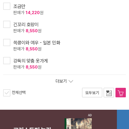
조금만
판매가
14,220
원
긴꼬리 호랑이
판매가
8,550
원
쓱콩이와 여우 - 일본 민화
판매가
8,550
원
강둑의 맞춤 옷가게
판매가
8,550
원
더보기
전체선택
모두보기