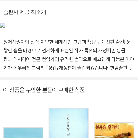
하여」 등이 있다.
출판사 제공 책소개
원저작권자와 정식 계약한 세계적인 그림책 『장갑』 개정판 출간! 눈
쌓인 숲을 배경으로 섬세하게 표현된 작가 특유의 개성적인 동물 그
림과 러시아어 전문 번역가의 유려한 번역으로 매끄럽게 다듬은 이야
기가 어우러진 그림책 『장갑』개정판이 출간되었습니다. 한림출판사
의 『장갑』은 원자작권자와 계약한 한국 정식 출간작입니다. 반복과
점층의 묘미가 빛나는 매력적인 그림책 그림책의 첫 페이지, 눈 쌓인
이 상품을 구입한 분들이 구매한 상품
숲 속에 놓인 장갑 한 짝이 보인다. 두툼하고 털도 풍성한 것이 제법
따뜻해 보인다. 이 장갑은 어떤 할아버지가 겨울 땔감을 마련하기 위
해 숲으로 가다 떨어뜨린 것이다. 할아버지는 떨어뜨린 장갑을 보지
못하고 그냥 가 버렸다. 이제 장갑은 누구의 차지가 될까? 아주 작은
들쥐가 뛰어가다 장갑을 보고는 그 안으로 폴짝 들어간다. “나 이제
여기서 살 거야!”라고 말하며. 다음 페이지, 들쥐의 집이 된 장갑은 마