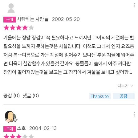
것. 그래도 아이들은 전자로 더 많이 해석하는 듯.
메뉴
사랑하는 사람들
2002-05-20
겨울에는 정말 장갑이 꼭 필요하다고 느끼지만 그이외의 계절에는 별
필요성을 느끼지 못하는것은 사실입니다. 이책도 그래서 인지 요즈음
처럼 봄--여름으로 가는 계절에 읽어주기 보다는 추운 겨울에 읽어주
면 더욱더 실감할수가 있을것 같아요. 동물들이 숲에서 아주 커다란
장갑이 떨어져있는것을 보고는 그 장갑에서 겨울을 보내고 싶어합니
다.그런데 그런 생각을 한것은 쥐..개구리 뿐만이 아니라 그곳을 지나
더보기
다 보는 동물들이 똑같이 가지는 생각이였습니다.맨처음에는 쥐가 들
공감 (
0
)
댓글 (0)
어가서..다음에는 개구리가 들어가서는 다른동물들이 올때마다...나
무를 하나씩 받치면서 지냅니다. 또 당신은 누구죠..?하면서 질문을
하면 각 동물들의 특징으로 대답을 해주기때문에 동물들의 특징도 알
메뉴
수 있을것 같아요. 동물친구들이 아주 따뜻한 겨울을 보냈으면 하는
소호
2004-02-13
생각이 듭니다. 그런데 맨 마지막장에는 떨어진 장갑을 다시 찾으러