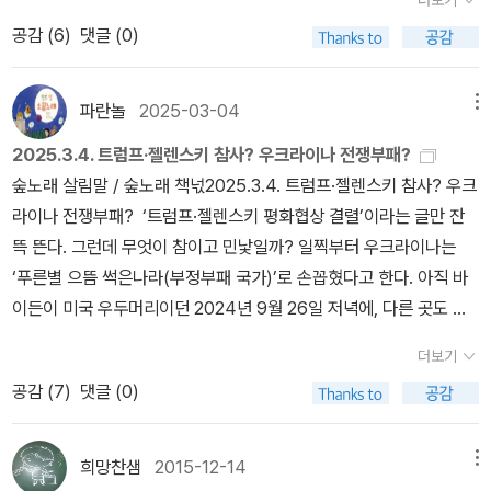
더보기
(촌놈)’으로 친다. 서울에서 보면 인천과 부산은 시골것(촌것)이다.
공감 (
6
)
댓글 (0)
인천과 부산에서 보면 부천과 창원은 시골것이다. 또한 부천과 창원
에서 보면 …… 끝이 없다. 모든 사람은 그저 사람이다. 높낮이가 없
다. 모든 사랑은 그저 사랑이다. 모든 사랑은 그대로 사랑이다. 모든
파란놀
2025-03-04
메뉴
책은 그저 책이요, 모든 글은 그대로 글이다. 모든 별은 그저 별이고
2025.3.4. 트럼프·젤렌스키 참사? 우크라이나 전쟁부패?
모든 들숲메는 그대로 들숲메이다. 무엇을 보는 어떤 눈인가. 어디에
숲노래 살림말 / 숲노래 책넋2025.3.4. 트럼프·젤렌스키 참사? 우크
서는 어떤 몸인가. 누구하고 이웃하는 어떤 마음인가. 쓰고 읽는다.
라이나 전쟁부패? ‘트럼프·젤렌스키 평화협상 결렬’이라는 글만 잔
읽고 쓴다. 함께놀기 함께살림 함께누리 함께사랑 함께마을 함께마음
뜩 뜬다. 그런데 무엇이 참이고 민낯일까? 일찍부터 우크라이나는
함께하늘 …… 문득 하나하나 그려 본다. 함께걷기를 하기에 발맞추면
‘푸른별 으뜸 썩은나라(부정부패 국가)’로 손꼽혔다고 한다. 아직 바
서 노래가 흐른다. 이쪽 시골에서 저쪽 시골로 가서 이웃 시골아이를
이든이 미국 우두머리이던 2024년 9월 26일 저녁에, 다른 곳도 아
만나고서, 저쪽 시골에서 이쪽 시골로 돌아오려고 읍내를 거쳐서 먼
닌 〈전남일보〉에 ‘전남대 교수’가 쓴 긴글이 실린다. 이러한 글은 왜
먼 길을 한참 돌고돌았다. 사람마을과 사람마을 사이는 멀다지만, 구
더보기
‘주류언론’에 안 실릴까? 또는 안 실을까? 러시아와 우크라이나가 땅
름까지 솟구치며 노래하는 새는 두 마을과 두 고을과 두 나라쯤은 아
공감 (
7
)
댓글 (0)
을 놓고서 싸우고 치고받고 죽이는 모습만 ‘주류언론’에서 다루고, 이
무것도 아니라는 듯이 오가면서 싱그럽다.ㅍㄹㄴ글 : 숲노래·파란놀
런 모습만 ‘소비’하라고 부추기는 얼거리이지 않을까? ‘트럼프·밴
(최종규). 낱말책을 쓴다. 《새로 쓰는 말밑 꾸러미 사전》, 《미래세대
스’는 왜 ‘젤렌스키’하고 말다툼을 벌였을까? ‘주류언론’ 사람들이 여
희망찬샘
2015-12-14
메뉴
를 위한 우리말과 문해력》, 《들꽃내음 따라 걷다가 작은책집을 보았