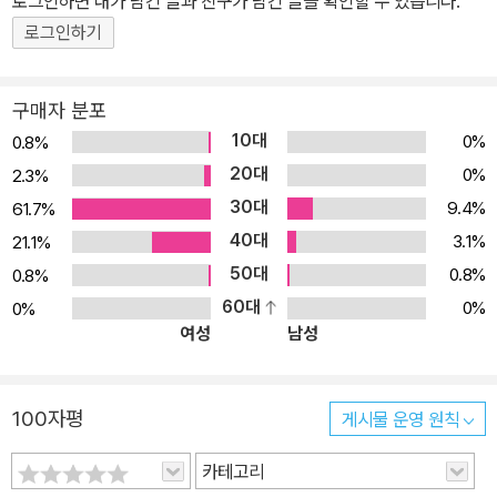
로그인하면 내가 남긴 글과 친구가 남긴 글을 확인할 수 있습니다.
속에 이국적이면서도 따뜻한 동양적 감성이 배어있다. 수잔이 스웨터
로그인하기
를 찾아 시장을 돌아다니는 그림에는 넓은 시장을 한 눈에 들여다 볼
수 있어 마치 보물찾기를 하는 기분이다. 수잔이 되어 시장 거리에 도
구매자 분포
착해 넓은 한길을 똑바로 걸어가서 책 가게 모퉁이를 돌아 털실 가게
10대
0%
0.8%
를 찾고, 캔디가게와 포목점도 찾아보는 재미가 쏠쏠하다. 또, 토마토
20대
0%
2.3%
무늬 스웨터가 완성되어 가고 있다는 사실도 이미 앞에서 복선으로
30대
9.4%
61.7%
깔려있다. 이렇듯 장면마다 풍경, 가옥, 실내의 세부 묘사까지 꼼꼼하
40대
게 그려져 수잔의 건강함과 유럽의 소박한 풍경이 잘 나타나 있다. 저
3.1%
21.1%
자 소개지은이 히로노 다카코1947년 일본 아이치현에서 태어나 스
50대
0.8%
0.8%
페인에서 유학하였다. 귀국 후 그림을 그리기 시작했으며, 이국적이
60대
0%
0%
여성
남성
고 경쾌한 화풍으로 아이들의 많은 사랑을 받고 있다. 시리즈를 완성
하였고 의 삽화를 그렸다.
100자평
게시물 운영 원칙
카테고리