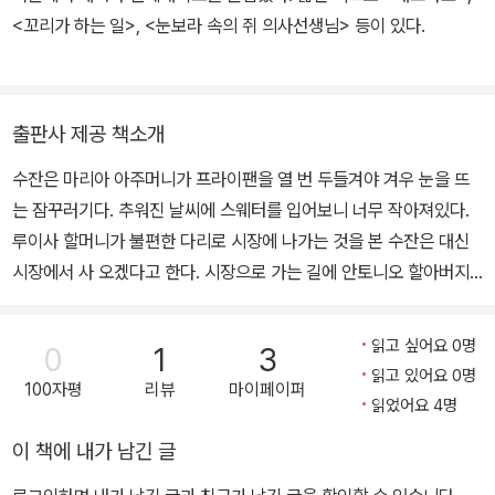
<꼬리가 하는 일>, <눈보라 속의 쥐 의사선생님> 등이 있다.
출판사 제공 책소개
수잔은 마리아 아주머니가 프라이팬을 열 번 두들겨야 겨우 눈을 뜨
는 잠꾸러기다. 추워진 날씨에 스웨터를 입어보니 너무 작아져있다.
루이사 할머니가 불편한 다리로 시장에 나가는 것을 본 수잔은 대신
시장에서 사 오겠다고 한다. 시장으로 가는 길에 안토니오 할아버지
의 커피와 테레사 아주머니의 캔디도 부탁 받았다. 털실가게에서 마
음에 든 토마토 무늬 스웨터를 봤지만 차례차례 물건을 사고 돌아오
읽고 싶어요 0명
0
1
3
니 벌써 팔려가고 없다. 수잔의 손과 발은 스웨터가 짧아 차가워지고,
읽고 있어요 0명
100자평
리뷰
마이페이퍼
어두워진 들길을 따라 집으로 돌아오는 수잔의 모습은 너무 힘들어
읽었어요 4명
보인다. 그러나 수잔은 마중 나온 마리아 아주머니로부터 새로 뜬 토
이 책에 내가 남긴 글
마토무늬 스웨터를 받게 되어 기뻐한다. 다음 날 아침, 수잔은 신기하
게도 일찍 일어난다. 지은이는 일본인이지만 스페인에서 공부 해 책