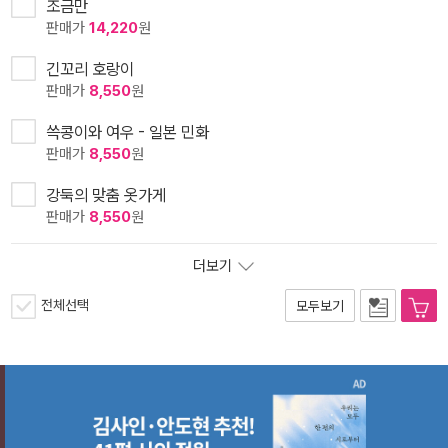
조금만
판매가
14,220
원
긴꼬리 호랑이
판매가
8,550
원
쓱콩이와 여우 - 일본 민화
판매가
8,550
원
강둑의 맞춤 옷가게
판매가
8,550
원
더보기
전체선택
모두보기