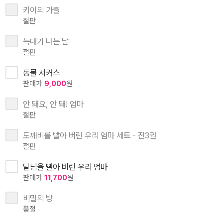
키이의 가출
절판
늑대가 나는 날
절판
동물 서커스
판매가
9,000
원
안 돼요, 안 돼! 엄마
절판
도깨비를 빨아 버린 우리 엄마 세트 - 전3권
절판
달님을 빨아 버린 우리 엄마
판매가
11,700
원
비밀의 방
품절