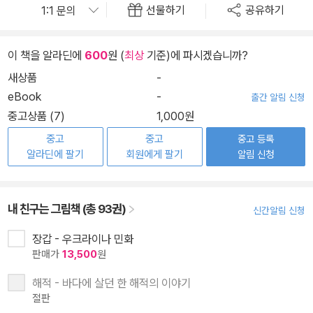
선물하기
공유하기
이 책을 알라딘에
600
원 (
최상
기준)에 파시겠습니까?
새상품
-
eBook
-
출간 알림 신청
중고상품 (7)
1,000원
중고
중고
중고 등록
알라딘에 팔기
회원에게 팔기
알림 신청
내 친구는 그림책 (총 93권)
신간알림 신청
장갑 - 우크라이나 민화
판매가
13,500
원
해적 - 바다에 살던 한 해적의 이야기
절판