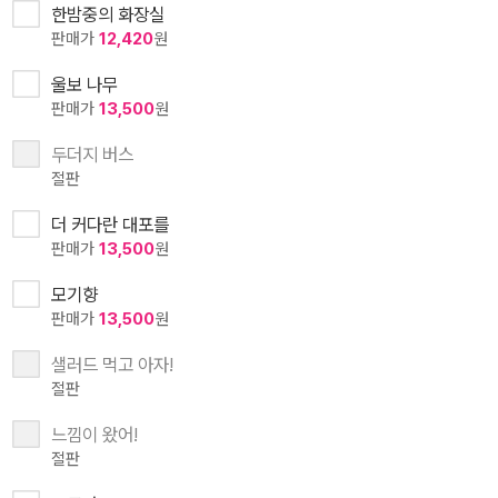
한밤중의 화장실
판매가
12,420
원
울보 나무
판매가
13,500
원
두더지 버스
절판
더 커다란 대포를
판매가
13,500
원
모기향
판매가
13,500
원
샐러드 먹고 아자!
절판
느낌이 왔어!
절판