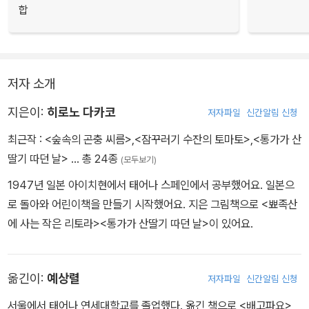
합
저자 소개
지은이:
히로노 다카코
저자파일
신간알림 신청
최근작 :
<숲속의 곤충 씨름>
,
<잠꾸러기 수잔의 토마토>
,
<통가가 산
딸기 따던 날>
… 총 24종
(모두보기)
1947년 일본 아이치현에서 태어나 스페인에서 공부했어요. 일본으
로 돌아와 어린이책을 만들기 시작했어요. 지은 그림책으로 <뾰족산
에 사는 작은 리토라><통가가 산딸기 따던 날>이 있어요.
옮긴이:
예상렬
저자파일
신간알림 신청
서울에서 태어나 연세대학교를 졸업했다. 옮긴 책으로 <배고파요>,