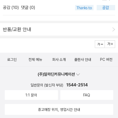
이 다 틀립니다. 그림책은 아이들이 보는 것이라는 인식에서 조그만
ㄴㄹ
공감 (
10
)
댓글 (0)
벗어날 수 있다면, 더 넓은 그림책의 세계를 접할 수 있고 그림을 이해
할 수 있는 방법이 수만 가지나 널려 있는데 말이예요. 이건 저만의 그
림책을 바라보는 방법입니다.배현주는 그림의 라인이 참 이쁜 작가이
반품/교환 안내
다라는 생각을 하곤 해요.처음 이 작품 나왔을 때,멋모르고 주문했다
가 받자마자 대박을 터트렸다는 느낌이 확 든, 어쩜 라인이이쁘고 곱
던지....이쁘고 곱다고 해서 그림이 화려하거나 장식적이진 않아요. 오
히려 이 작품은 장식적이었다면 소녀의 표정이나 감정은 장식에 묻혀
로그인
전체 메뉴
회사 소개
출판사 안내
PC 버전
버렸을 거예요. 정성스레 한땀 한땀의 수를 놓은 것 같은, 한 장면 한
장면의 일러스트는 소녀의 새해 설빔의 설레임을 라인만으로 충분히
(주)알라딘커뮤니케이션
정갈하게 표현하고 있다고봐요.장면을 찍을 때 좋아하는 이미지가 두
장면이 있어 고민을 좀 한 작품인데...아랫 장면으로 선택했어요. 다른
1544-2514
일반문의 (발신자 부담)
한 장면은 고양이 친구가 빗소리에 잠에서 깨 앉아 있는 모습이예요.
1:1 문의
FAQ
지금은 아파트 살아서 밖에 비가 오는지도 안 오는지도 잘 모르고 사
는데, 80년대만해도 거의 단독주택 살던 시대라 밖에 추적추적 비가
중고매장 위치, 영업시간 안내
오면 빗소리에 잠이 깨던, 아침이 밤처럼 어둑어둑해서 묘한 기분을