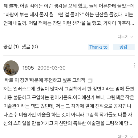
빛을 머금으면서 살림살이를 포근하게 어루만진다. 예전에 《펠레의
제 불까. 어릴 적에는 이런 생각을 으레 했고, 둘레 어른한테 물었는데
새 옷》하고 이 그림책하고 《안나의 빨간 외투》를 나란히 놓고서 읽었
“바람이 부는 데서 물지 뭘 그런 걸 물어?” 하는 핀잔을 들었다. 비는
다. 나는 이 세 가지 그림책 곁에 《하루거리》를 함께 놓고서 읽는다.
언제 내릴까. 어릴 적에는 참말 이런 생각을 늘 했고, 가까이 마주하는
네 가지 그림책은 ‘어린이 + 살림 + 마을 + 숲’을 따사로이 엮어서 이
어른한테 묻는데 “비가 올 때 오지 뭘 그게 궁금해? 공부나 해!” 하고
야기를 들려준다고 본다. 거미줄에 맺힌 이슬을 톡 건드린다. ㅅㄴㄹ
더보기
꾸중을 들었다. 이러고서 푸른배움터를 여섯 해 다녔고, 열린배움터
공감 (
1
)
댓글 (0)
에 들어가고, 책마을에 들어가서 일하며 어릴 적 일을 까맣게 잊었다.
아이를 낳고서 큰고장을 떠나 시골에서 살아가며 우리 아이들이 묻는
새삼스러운 이런 말 “바람은 왜 불어?”나 “비는 왜 와?”를 빙그레 웃
1905
2009-03-30
메뉴
으면서 듣는다. “그래, 바람은 왜 불고 비는 왜 올까? 넌 어떻게 생각
'바로 이 장면'때문에 추천하고 싶은 그림책
해?” 하고 되묻고는 이튿날 종이에 바람 얘기랑 비 얘기를 적어서 살
저는 일러스트에 관심이 많아서 그림책에서 한 장면이라도 맘에 들면
며시 건넨다. 《잠꾸러기 수잔의 스웨터》는 아이를 사랑하는 할머니
내용 불문하고 구입하는 편이거든요.어디에선가 보니, 그림책은 작은
마음결이 묻어나는 그림책이다. 큰아이가 태어난 뒤에 장만해서 읽기
미술관이라는 책도 있던데, 저는 그 작가에 말에 전적으로 공감합니
도 했지만, 큰아이가 열네 살로 접어든 올해에 새로 장만해서 다시 찬
다.순수 미술가만 예술을 하는 것이 아니라 그림책 작가들도 나름 자
찬히 읽는다. 아이는 심부름을 훌륭히 해낸다. 아이는 스스로 뭘 좋아
신의 스타일을 만들어가고 자신만의 독특한 예술관을 그림책에 담아
하는지 뚜렷이 밝힌다. 아이는 고단하면 하품을 하고서 잔다. 아이는
내고 있거든요. 같은 이야기라도 작가들마다 이미지를 잡아내는 해석
어버이나 할매 할배 품에서 포근히 꿈나라에 간다. 삶이란 이렇다. ㅅ
더보기