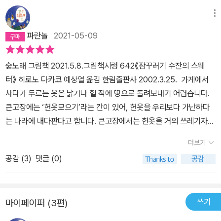
메뉴
파란놀
2021-05-09
숲노래 그림책 2021.5.8.그림책시렁 642《잠꾸러기 수잔의 스웨
터》 히로노 다카코 예상열 옮김 한림출판사 2002.3.25. 가게에서
사다가 두르는 옷은 낡거나 헐 적에 땅으로 돌려보내기 어렵습니다.
큰고장에는 ‘헌옷모으기’라는 칸이 있어, 헌옷을 우리보다 가난하다
는 나라에 내다판다고 합니다. 큰고장에서는 헌옷을 거의 쓰레기자루
에 담아서 버리지 않을까요? 이 헌옷은 어디로 갈까요? 흙이 될까
더보기
요? 오늘날 웬만한 옷은 솜실도 모시실도 누에실도 아닌 플라스틱이
공감 (
3
)
댓글 (0)
기 일쑤입니다. 돌림앓이 탓에 쓰라는 입가리개조차 플라스틱입니다.
몸이며 코에다가 플라스틱을 두른다면 우리 몸이며 코는 어떻게 될까
요? 가뜩이나 먼지구름이 가득한 큰고장에서 아이어른 모두 코앓이
쓰기
마이페이퍼 (3편)
에 몸앓이가 깊어가리라 봅니다. 《잠꾸러기 수잔의 스웨터》는 잠꾸러
기라는 아이가 시골마을에서 할머니 사랑을 듬뿍 누리면서 옷 한 벌