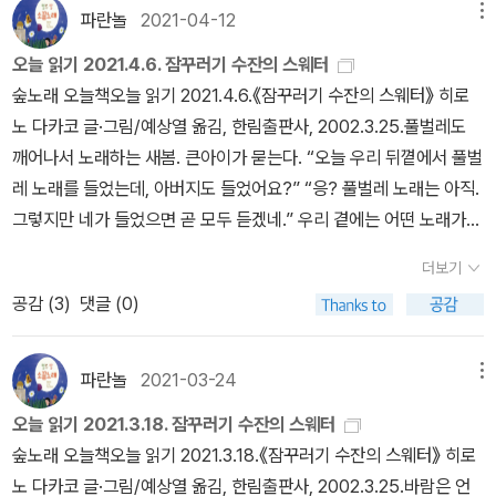
파란놀
2021-04-12
메뉴
을 새로 얻기까지 어떤 하루를 보내는가를 들려줍니다. 일본에서는 1
997년에 처음 나온 그림책인데 ‘시골에 아이가 드물다’고 나와요. 시
오늘 읽기 2021.4.6. 잠꾸러기 수잔의 스웨터
골순이인 ‘수잔’은 할머니 심부름뿐 아니라 이웃집 할매랑 할배가 바
숲노래 오늘책오늘 읽기 2021.4.6.《잠꾸러기 수잔의 스웨터》 히로
라는 심부름까지 맡으며 큰고을(읍내)로 가지요. 이 아이 곁에는 ‘낡
노 다카코 글·그림/예상열 옮김, 한림출판사, 2002.3.25.풀벌레도
은’ 뒤에 쓰레기가 될 살림이 하나도 없습니다. 손수 짓고 가꾸고 사랑
깨어나서 노래하는 새봄. 큰아이가 묻는다. “오늘 우리 뒤꼍에서 풀벌
으로 돌보거든요.#ねぼすけスーザのセーター#広野多珂子ㅅㄴ
레 노래를 들었는데, 아버지도 들었어요?” “응? 풀벌레 노래는 아직.
ㄹ
그렇지만 네가 들었으면 곧 모두 듣겠네.” 우리 곁에는 어떤 노래가
흐를까? 이웃님 마을에는 어떤 노래가 퍼질까? 우리 두 손은 어떤 노
더보기
래를 켜는 빛살일까? 동무님 두 손은 어떤 노래를 타는 숨빛일까?
공감 (
3
)
댓글 (0)
《잠꾸러기 수잔의 스웨터》를 새로 장만해서 천천히 되읽는다. 《보리
국어사전》을 엮을 무렵 이 그림책을 처음 만났고, 큰아이가 갓 태어난
즈음에 다시 챙겨서 읽다가, 두 아이가 훌쩍 자란 이즈음 새삼스레 읽
파란놀
2021-03-24
메뉴
는다. 오래오래 사랑받을 이야기로 히로노 다카코 님 그림책을 꼽는
오늘 읽기 2021.3.18. 잠꾸러기 수잔의 스웨터
다. 엘사 베스코브 님하고 살짝 결이 다르면서 마음빛은 엇비슷하다.
숲노래 오늘책오늘 읽기 2021.3.18.《잠꾸러기 수잔의 스웨터》 히로
아이가 숲을 바라보고 사랑하도록 넌지시 이끌고, 아이 나름대로 들
노 다카코 글·그림/예상열 옮김, 한림출판사, 2002.3.25.바람은 언