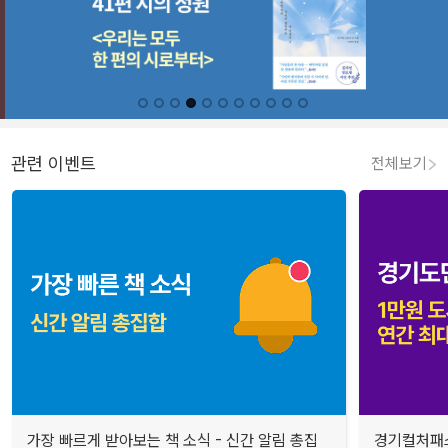
관련 이벤트
전체보기
가장 빠르게 받아보는 책 소식 - 신간 알림 총집
경기컬처패스