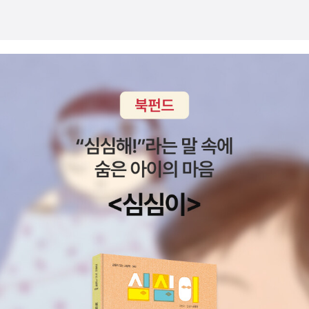
경험한 세대여서 그런지 그 장면이 좋더라구요. 밑이 장면은 구름빵
을 먹고 둥실둥실 떠 오르는 장면인데, 저랑 아이들이랑 이 장면보면
다들 아, 나도 구름빵 먹고 싶다라는 말들이 절로 나오더라구요. 유머
스럽진 않지만 아주아주유쾌한 감정을 유발하는 장면이예요.순이가
영이를 잃어버리고 영이를 찾아 돌아다니는 모습인데, 이책의판형이
길어서 저 장면보다담벼락이 더 길게표현되어 있어요.영이를 찾아돌
아다니는순이의 발그레하게 상기된 얼굴에 나타난당혹감과 두려움이
너무나 잘포착되어 있어요.이런 장면을 볼 때마다,순이의 감정이 독
자에게 그대로 전달되어, 독자의 감정을 끌어들이는 것 같은 그림책
작가들의이미지에 대한 예리한포착 감각이 굉장하다는 생각이 들곤
해요.저는 이 작품뿐만 아니라 다른 작품에서도 이 작가가 표현해내
는 거대한 적막감을 참 좋아하거든요.배고픈 여우가 먹잇감인 토끼를
쫒아가다가겨울의 황량한 언덕위에서또 다른 세계를 접하는(여우의
환상이라고 해야하나요!) 장면인데, 찰흙같이 어둡고 적막한 숲에서
달빛을 받아 나무가 만들어내는 이미지가 웅장하게 펼쳐지는, 그 상
상력이 너무나 멋진 장면이예요.판화를 이용해서어떤 장면은 라인이