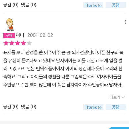
공감 (
0
)
댓글 (0)
메뉴
써니
2001-08-02
표지를 보니 안경을 쓴 아주아주 큰 곰 의사선생님이 아픈 친구의 목
을 유심히 들여다보고 있네요.남자아이는 혀를 내밀고 크게 입을 벌
리고 있고요. 일본 번역작품이어서 아이의 생김새나 옷이 우리와 친
숙해요. 그리고 아이들의 생활을 다룬 그림책은 주로 여자아이들을
주인공으로 한 책이 많은데 이 책은 남자아이가 주인공이라 남자아이
들이 좋아할 것 같아요. 근데 배경이 겨울이라서 겨울에 읽어주면 좋
더보기
겠어요. 저녁을 먹고난 정우는 갑자기 '콜록' 하지만 내일 사촌형이랑
공감 (
0
)
댓글 (0)
낚시를 하기로 약속했던 터라 억지로 기침을 참으려 해요. 하지만 결
국 엄마에게 들키고 기침도 하고 열도 있고 가슴에서 색쌕 소리도 난
다고 엄마는 걱정을 하죠. 저런 낚시가기는 힘들겟네요.정우는 잔뜩