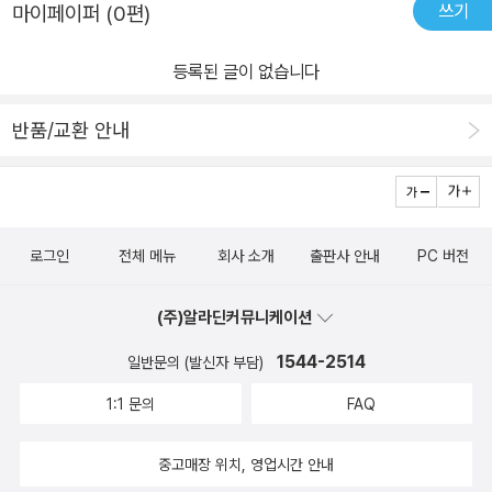
쓰기
마이페이퍼 (0편)
심통이 나서 침대에 누웠는데 갑자기 곰 의사선생님이 똑똑! 길을 잘
못 찾으셨대요. 정우는 아프지 않은 척 하려했는데 결국 기침이 난다
등록된 글이 없습니다
고 말했어요. 의사 선생님은 목이 부었다며 양치질하는 방법을 알려
주고 가셨는데 정우는 그대로 양치질을 해보았더니 목이 다 나았어
반품/교환 안내
요. 두번째 똑똑! 이번엔 열이 있다고 말했더니 곰 의사선생님은 커다
란 혀로 이마를 쓱~. 열이 다 내렸어요. 세번째 똑똑! 가슴에 쌕쌕 소
리가 나는 정우에게 이불을 동굴처럼만들어 따뜻한 입김을 훅~. 정우
는 푹 잠이 들었어요. 그리곤 다 나았겠지요?병원놀이에 한창 재미를
로그인
전체 메뉴
회사 소개
출판사 안내
PC 버전
붙이고 있는 아이들에겐 정말 재미있을 것 같아요. 그리고 감기에 걸
리지 않으려면 어떻게 해야하는지 저절로 알게 될겠지요. 곰 의사선
(주)알라딘커뮤니케이션
생님과 정우의 표정이 정말 재미난 책이에요. 의사 선생님이 집을 잘
못 찾아 정우에게 온다는 생각도 재미있고요. 반복되는 이야기도. '똑
1544-2514
일반문의 (발신자 부담)
똑'하는 노크소리가 날 때마다 아이가 '곰아저씨야!'하고 외치네요.
1:1 문의
FAQ
중고매장 위치, 영업시간 안내