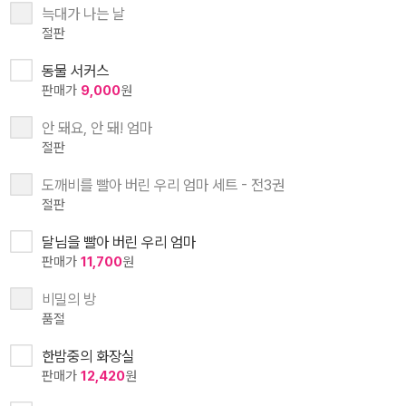
늑대가 나는 날
절판
동물 서커스
판매가
9,000
원
안 돼요, 안 돼! 엄마
절판
도깨비를 빨아 버린 우리 엄마 세트 - 전3권
절판
달님을 빨아 버린 우리 엄마
판매가
11,700
원
비밀의 방
품절
한밤중의 화장실
판매가
12,420
원