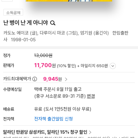
소득공제
난 병이 난 게 아니야
카도노 에이코
(글),
다루이시 마코
(그림),
엄기원
(옮긴이)
한림출판
사
1998-01-05
정가
13,000원
11,700
판매가
원
(10% 할인) +
마일리지 650원
9,945
카드최대혜택가
원
수령예상일
택배 주문시 8월 11일 출고
(중구 서소문로 89-31 기준)
변경
배송료
유료 (도서 1만5천원 이상 무료)
전자책
전자책 출간알림 신청
알라딘 만권당 삼성카드, 알라딘 15% 청구 할인