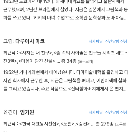
1953년 도쿄에서 태어났다. 와세다대학교를 졸업하고 출판사에서
근무했으며, 2년간 브라질에서 살았다. 지금은 일본에서 그림책과 동
화를 쓰고 있다. '키키의 마녀 수업'으로 소학관 문학상과 노마 아동문
예상을 받았고, 이후 오분샤 아동문학상, 산케이 아동출판문화상 대
상 등을 수상했다. 글을 쓴 책으로 '난 병이 난 게 아니야', '키키의 마
그림:
다루이시 마코
저자파일
신간알림 신청
녀 수업', '보물찾기는 힘들어' 등이 있다.
최근작 :
<사자는 내 친구>
,
<숲 속의 사이좋은 친구들 시리즈 세트 -
전3권>
,
<마음이 담긴 선물>
… 총 34종
(모두보기)
1952년 가나가와현에서 태어났습니다. 다마미술대학을 졸업하고 디
자인 회사에서 근무한 후, 지금은 그림책을 펴내고, 어린이책에 삽화
를 그리고 있습니다. 주요 작품으로 <산타할아버지에게서 온 편지>,
<나 병에 걸린 게 아니야>, <달에 우유를 가지러 간 고양이>, <사자
는 내 친구> 등이 있습니다.
옮긴이:
엄기원
저자파일
신간알림 신청
최근작 :
<한국 대표동시선집>
,
<노벨>
,
<링컨>
… 총 279종
(모두보