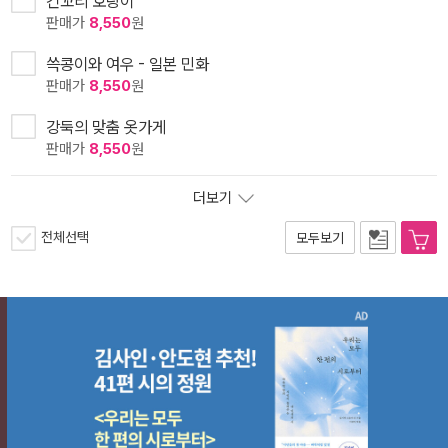
긴꼬리 호랑이
판매가
8,550
원
쓱콩이와 여우 - 일본 민화
판매가
8,550
원
강둑의 맞춤 옷가게
판매가
8,550
원
더보기
전체선택
모두보기