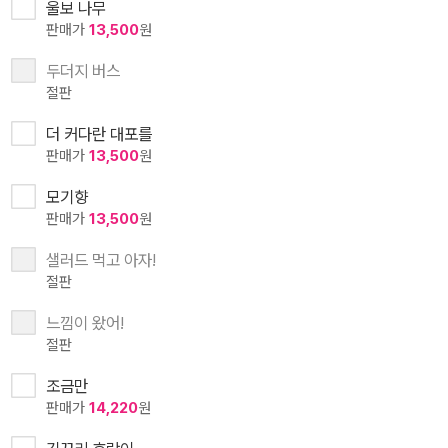
울보 나무
판매가
13,500
원
두더지 버스
절판
더 커다란 대포를
판매가
13,500
원
모기향
판매가
13,500
원
샐러드 먹고 아자!
절판
느낌이 왔어!
절판
조금만
판매가
14,220
원