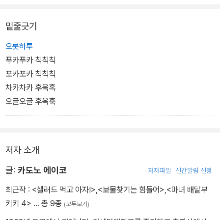
밑줄긋기
오롯하루
푸카푸카 칙칙칙
포카포카 칙칙칙
차카차카 후욱혹
오글오글 후욱훅
저자 소개
글:
카도노 에이코
저자파일
신간알림 신청
최근작 :
<샐러드 먹고 아자!>
,
<보물찾기는 힘들어>
,
<마녀 배달부
키키 4>
… 총 9종
(모두보기)