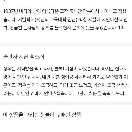
기)
1937년 바다와 산이 아름다운 고장 동해안 강릉에서 태어나고 자랐
습니다. 사범학교(지금의 교육대학 전신) 학창 시절에 시인이신 최인
희, 황금찬 은사님의 강의를 들으면서 문학에 뜻을 두었습니다. 1963
년 한국일보 신춘문예에 동시 '골목길' 당선으로 문인이 되어 지금까
지 한평생 동시 · 동화를 쓰고 있습니다. 그 동안 「아기와 염소」 「삼월
의 기차여행」 등 동시집 21권, 「이상한 청진기」 「숙제 없는 학교」 등
출판사 제공 책소개
동화집 17권을 냈습니다. 그리고 한정동아동문학상, 펜문학상, 한국
정우는 저녁밥을 먹고 나자, 콜록! 기침이 나왔습니다. 하지만 절대로
문학상, 방정환문학상, 대한민국동요대상 등을 수상하였습니다. 한국
병이 나면 안 됩니다. 내일 사촌 형이랑 낚시하러 가기로 약속했기 때
문인협회 아동문학분과 회장 · 부이사장, 국제펜 한국본부 심의위원
문이죠. 정우는 기침 조금하고, 머리 조금 뜨겁고, 가슴이 조금 쌕쌕거
장, 초등 국어 교과서 집필 · 편찬심의위원, · 부회장 등을 역임했고,
리는데 야단인 엄마가 원망스럽습니다. 그런데 방문을 똑똑 두드리는
현재 한국아동청소년문학협회 이사장, 국제펜 한국본부 심의위원장
소리가 나고, 의사 선생님처럼 하얀 옷을 입은 커다란 곰 아저씨가 정
을 맡고 있습니다.
우를 찾아옵니다. '감기'를 곰 아저씨를 통해 재미있고 슬기롭게 이겨
이 상품을 구입한 분들이 구매한 상품
내는 방법을 재치 있게 그린 작품입니다. 생활과 이상, 현실과 환타지
가 함께 존재할 수 없는 공간을 자연스럽게 오가며 이야기를 전개하