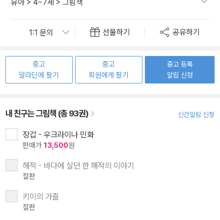
유아
>
4~7세
>
그림책
선물하기
공유하기
중고
중고
중고 등록
알라딘에 팔기
회원에게 팔기
알림 신청
내 친구는 그림책 (총 93권)
신간알림 신청
장갑 - 우크라이나 민화
판매가
13,500
원
해적 - 바다에 살던 한 해적의 이야기
절판
키이의 가출
절판