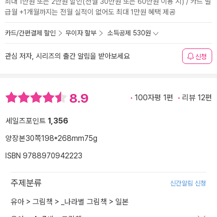
최대 1만원 또는 2만원 할인(전월 30만원 또는 60만원 이용 시) / 카드 발
급월 +1개월까지는 전월 실적이 없어도 최대 1만원 혜택 제공
카드/간편결제 할인
무이자 할부
소득공제 530원
관심 저자, 시리즈의 출간 알림을 받아보세요
신청
8.9
100자평 1편
리뷰 12편
세일즈포인트
1,356
양장본
30쪽
198*268mm
75g
ISBN 9788970942223
주제분류
신간알림 신청
유아
>
그림책
>
_나라별 그림책
>
일본