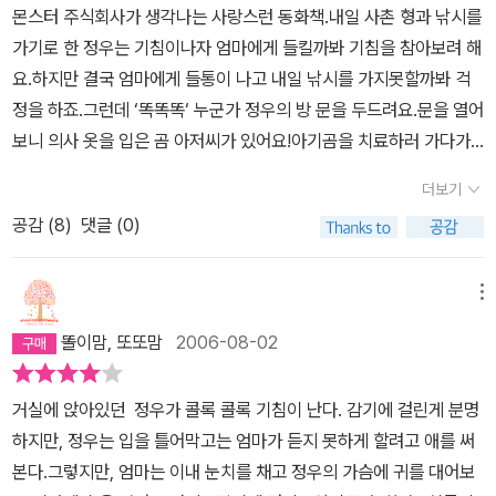
몬스터 주식회사가 생각나는 사랑스런 동화책.내일 사촌 형과 낚시를
가기로 한 정우는 기침이나자 엄마에게 들킬까봐 기침을 참아보려 해
요.하지만 결국 엄마에게 들통이 나고 내일 낚시를 가지못할까봐 걱
정을 하죠.그런데 ‘똑똑똑‘ 누군가 정우의 방 문을 두드려요.문을 열어
보니 의사 옷을 입은 곰 아저씨가 있어요!아기곰을 치료하러 가다가
길을 잃고 정우네 집에온 곰 아저씨. 정우는 어떻게 될까요^^?‘카도
더보기
노 에이코‘의 재미있는 스토리와 ‘다루이시 마코‘의 매력적인 삽화가
공감 (
8
)
댓글 (0)
아주 잘 어울립니다.
메뉴
똘이맘, 또또맘
2006-08-02
거실에 앉아있던 정우가 콜록 콜록 기침이 난다. 감기에 걸린게 분명
하지만, 정우는 입을 틀어막고는 엄마가 듣지 못하게 할려고 애를 써
본다.그렇지만, 엄마는 이내 눈치를 채고 정우의 가슴에 귀를 대어보