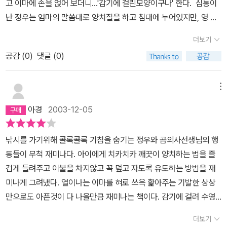
고 이마에 손을 얹어 보더니...'감기에 걸린모양이구나' 한다. 심통이
난 정우는 엄마의 말씀대로 양치질을 하고 침대에 누어있지만, 영 마
음이 불편하다.내일 사촌형이랑 얼음낚시를 가기로 약속했는데, 감기
더보기
에 걸렸으니 엄마가 보내줄리가 없는것이다.이때 방문을 두드리는 소
공감 (
0
)
댓글 (0)
리가 난다. 문을 열어보니 커다란 곰 의사 선생님이 의사까운을 입고
서있다. 처음엔 아픈곳이 없다고 하던 정우는 이내 목이 아프다고 고
백을 한다.이렇게 해서 곰의사선생님은 정우의 목을 가라앉힐수 있는
메뉴
양치질 비법을 가르쳐 주시는가 하면, 커다란 혀로 정우의 얼굴을 핥
아경
2003-12-05
아 열도 내려 주신다. 그밤에 3번이나 찾아오신 곰의사선생님는 마지
막으로 정우의 이불에 온기를 불어넣어 정우를 달콤한 잠에 빠지게
낚시를 가기위해 콜록콜록 기침을 숨기는 정우와 곰의사선생님의 행
한다.아침이 되자 건강해진 정우... 엄마가 낚시를 하러 갈수 있다고
동들이 무척 재미나다. 아이에게 치카치카 깨끗이 양치하는 법을 즐
허락하자 기쁜 마음으로 곰선생님의 비법이 담겨진 양치질을 한다. -
겁게 들려주고 이불을 차지않고 꼭 덮고 자도록 유도하는 방법을 재
아이들의 목이 부었을때 양치질 만으로 목을 가라앉힐수 있다니 놀라
미나게 그려냈다. 열이나는 이마를 혀로 쓰윽 핥아주는 기발한 상상
운 사실...병을 이겨내고픈 정우의 의지가 불러낸듯한 곰선생님... 울
만으로도 아픈것이 다 나을만큼 재미나는 책이다. 감기에 걸려 수영
아이들이 아플때도 꿈속에 찾아가 병을 이길수 있는 의지를 심어 주
도 목욕도 금지가된 내 아이는 오늘 곰의사선생님이 오시는 꿈을꿀
길 바래본다.
더보기
까? 정우처럼 저도 내일이면 다 나을수 있으리라는 기대를 하겠지?