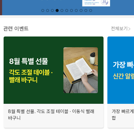
관련 이벤트
전체보기
8월 특별 선물. 각도 조절 테이블 · 이동식 빨래
가장 빠르게
바구니
합