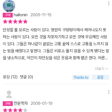
양이도 그 사실을 깨닫습니다. 그리고 다시는 백만 번이나 살고 죽어
이 상당히 컸다. 난 아이스크림이나 장난감을 사달라고 조르는 어린
메뉴
봤다는 자랑 따위 안 하게 되지요. 그리고 하얀 고양이와 결혼해서 예
애들처럼'사랑이 하고 싶어!'라고 말했다. 뭐 재미있는 일이 없을까 생
hallonin
2005-11-15
쁜 새끼 고양이를 낳고 행복하게 살아갑니다. 그 누구도 사랑할 수 없
각하다가 알라딘에서 이벤트도 해보았다.'Love Letter'.보고 있으면
었던 고양이, 오직 자기 자신만을 사랑했던 이 얼룩 고양이가 이제 하
활짝 미소짓게 되는, 보고 보고 또 보게 되는, 또 '사랑은 기다리면 오
반성할 줄 모르는 사람이 있다. 영원히 구렁텅이에서 헤어나오지 못
얀 고양이와 새끼 고양이를 자기 자신보다 더 사랑하게 됩니다. 그리
지 않는다'고 충고를 해 주는 따뜻한 편지들을 많이 받았다.그 편지들
하는 사람이 있다. 모든 것을 자포자기하고 모든 것에 무감해진 사람
곤 어느덧 할머니가 되어버린 하얀 고양이를 바라보며 오래오래 함께
중 하나. mong님이 <수선님께 드리는 그림동화>라는 제목으로 <1
이 있다. 그들은 하나같이 끝없는 고통 끝에 스스로 고통을 느끼지 않
살고 싶다는 소원을 갖게 됩니다. 하지만 어느 날 하얀 고양이가 죽었
00만 번 산 고양이> 얘기를 들려 주셨다.그 얘기를 읽으면서 어찌나
는 법을 배웠다고 말한다. 그들은 비로소 울지 않을 수 있게 됐다는 말
습니다. 고양이는 하얀 고양이를 끌어안고는 처음으로 목 놓아 웁니
그 고양이가 나 같던지....죽었다 살아났다를 100만번이나 되풀이해
을 냉소적으로, 약간의 자만심을 섞은 웃음과 함께 뱉곤 한다. 어른이
다. “밤이 되고 아침이 되도록‘ 백만 번이나 서럽게 울다가 얼룩 고양
도뭐 하나 달라지는게 없는 고양이... 그 고양이에게서 내 모습을 느꼈
되고 성숙해진 거다, 너보다 내가 더 나은 사람이 되었다, 결국 세상과
이는 조용히 숨을 거둡니다. 그리고 두 번 다시 되살아나지 않았지요.
다. <100만 번 산 고양이>를 사서 조용히 책장을 넘기며 읽었다. 한
더보기
인간은 다 똑같은 거다. 그러나 그것이야말로 그들에게 부여된 고통
얼룩 고양이의 삶은 그 반복을 끝마쳤다, 라기 보다 자기의 삶을 이제
장 한장 넘길 때 마다 마음이 아.팠.다. 어떤 암고양이이건 그 고양이
공감 (
12
)
댓글 (0)
에게 악의라는 성질이 있다고 한다면, 그 악의가 바라 마지 않은 결과
야 완성했다고 하는 편이 맞을 것 같습니다. 더 이상의 다른 어떤 삶도
의 짝이 되고 싶어했습니다.커다란 물고기를 선물로 바치는 고양이도
가 아닐런지. 하지만 그렇다고 해도 삶이 어떤 것이고 어떻게 살아야
필요하지 않았겠지요. 백만 번의 삶과 죽음보다 하얀 고양이와 사랑
있었습니다.살이 통통하게 찐 쥐를 갖다 바치는 고양이도 있었습니
한다, 너는 틀렸다 라고 말하긴 힘들다. 그리고 그 어려움 만큼 무감해
을 나누며 자기가 주인인 삶을 살았던 단 한 번의 삶이 얼룩 고양이에
메뉴
다.멋진 호랑이 무뉘의 털을 핥아 주는 고양이도 있었습니다.하지만
져야 했던 그들의 말 또한 두터운 진실들을 담고 있는 것 또한 무시할
겐 더없이 소중하고 의미가 있었을 겁니다. 그림책 속의 얼룩 고양이
고양이는 그런것에는 아무 관심도 없었습니다.'난,100만 번이나 죽었
천문학자
2006-01-19
수 없는 사실이다. 그렇기 때문에 그들이 그렇게 자신들의 외피를 차
를 보며 제 자신을 돌아봅니다. 사랑을 앞세워 상대에게 뭔가를 강요
었다구.이제 와서 뭐 새삼스럽게 그래.나 원 참!' 고양이는,누구 보다