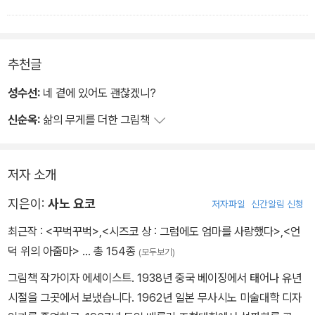
추천글
성수선:
네 곁에 있어도 괜찮겠니?
신순옥:
삶의 무게를 더한 그림책
저자 소개
지은이:
사노 요코
저자파일
신간알림 신청
최근작 :
<꾸벅꾸벅>
,
<시즈코 상 : 그럼에도 엄마를 사랑했다>
,
<언
덕 위의 아줌마>
… 총 154종
(모두보기)
그림책 작가이자 에세이스트. 1938년 중국 베이징에서 태어나 유년
시절을 그곳에서 보냈습니다. 1962년 일본 무사시노 미술대학 디자