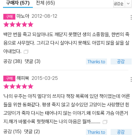
구매자 (57)
전체 (65)
마노아
2012-08-12
메뉴
백만 번을 죽고 되살아나도 깨닫지 못했던 생의 소중함을, 한번의 죽
음으로 사무쳤다. 그리고 다시 살아나지 못해도 아깝지 않을 삶을 살
아내었다.
공감 (
38
)
댓글 (3)
해피북
2015-03-25
메뉴
'나의 우주는 아직 멀다'의 쓰치다 책장 목록에 있던 책이였는데 어른
들을 위한 동화같다. 평생 죽지 않고 살수있던 고양이는 사랑했던 흰
고양이가 죽자 다시는 태어나지 않는 이야기.왜 이토록 가슴 아픈거
지.해가 바뀔수록 헛헛해지는 나의 마음은 뭘까........
공감 (
15
)
댓글 (2)