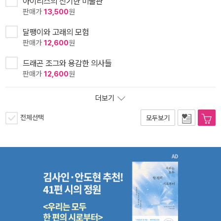
아이리스의 신기한 미술관
판매가
13,500
원
달팽이와 고래의 모험
판매가
12,600
원
드래곤 조그와 용감한 의사들
판매가
12,600
원
더보기
전체선택
모두보기