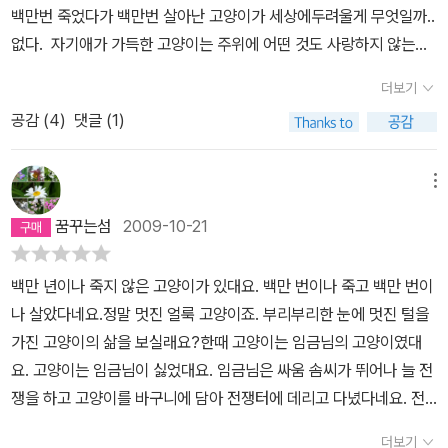
흐름뿐이다. 마침내 고양이는 단 한 번, 구원의 기회를 가지게 된다.
백만번 죽었다가 백만번 살아난 고양이가 세상에두려울게 무엇일까..
에서 죽었다. 그리고 다시는 태어나지 않았다. 동화를 읽으면서 이렇
게 갖고있는 전형적인 전통 여성상을 그대로 지닌 고양이라서전 몹시
너무 오랜 시간 끝에 부여된 이 마지막 경험의 끝에서 고양이는 비로
없다. 자기애가 가득한 고양이는 주위에 어떤 것도 사랑하지 않는다.
게 마음이 저릿저릿 아프다니.... 서른살이 되어도 아무것도 달라지는
씁쓸했답니다..아름다운 동화에서들조차, 고전 동화가 아닌데도, 이
소 냉소적으로 웃지 않고 슬프게 우는 법을 배우게 된다. 예정된 우울
처음부터 계속 '고양이는 ....를 싫어했습니다.'를 연발하여 도대체 이
것도 없었는데, 29살 때는 그렇게 서른살이 된다는 걸 두려워 했었
런 고정관념과 성차별적 시선을 고스란히 담고있다는 사실이 마음이
더보기
과 묵직한 평온함이 공존하는 이 마지막은 슬픔을 몰랐기에 슬퍼해야
고양이는 뭘 좋아하는거야?.. 했다. 그 백만번 산 고양이도 어쩔수 없
다.서른살이 되어도 지구는 그저 말없이 빙빙 도는데, 29살 때는 서
아팠어요.어린아이들에게 이렇게 동화까지 나서서 세뇌를 시키는 게
했던 고양이를 향해 '드디어' 라고, 따뜻하게 말해줄 수 있는 자리를
공감 (
4
)
댓글 (1)
는 수컷이었던 것이다. 한참 늦게 깨달았지만 말이다.사랑이라는 것
른살이 되면 지구에 커다란 변화라도 일어나는지 알았다.잔뜩 겁을
분명 좋은 건 아닐텐데 말입니다. 아름다운 동화들을 우리의 아이들
마련해준다. 그렇게 동화는 그들, 혹은 우리로 하여금 구원을 꿈꾸게
을 하고 나서 타인을 자기보다 더 사랑하게 되었다. 새끼 고양이를 낳
먹고 김광석의 <서른 즈음에>를 들으며 과속을 하고 다녔었다. 그런
에게 읽힐 때, 그 안에 작가가 의도했던 그런 뻔한 주제들 말고도,부모
만든다. 달콤하고 잔인하지만 더없이 소중한 그런 구원을.
고, 그 새끼들이 커가고, 자신이 사랑하던 짝이 되었던 하얀 고양이가
데....막상 서른살이 되었을 때 아무것도 달라진게 없어서 서운한 기분
메뉴
님들이 나서서 이런 성역할이나.. 차별적 시선들을 먼저 제시해주셨
어느날 죽자,이 백만번 산 고양이는 꺼이꺼이 목을 놓고 운다...이름에
까지 들었다.어쩌면....어쩌면....어~쩌면....산다는건 내가 생각하고
으면 좋겠어요.책과 같이 가르치는 거죠, '여기 여자고양이는 이렇구
꿈꾸는섬
2009-10-21
도 걸맞게 백만번이나...눈물을 뚝뚝 흘리며 하늘을 향해 고개를 들고
미리 두려워하는 것처럼그렇게 대단하지도 어렵지도 않은게 아닐까?
나, 하지만 우리 딸은 이런 수동적인 아름다움보단적극적이고 능동적
울던 그 고양이도 눈물을 그치고 하얀 고양이가 갔던 곳으로 가게된
사랑이라는 것도 그저 누군가의 옆에 가만가만,오래오래 있는것 만으
인 아름다움이 멋있다는 것도 잘 알지?꼭 이렇게 남자 고양이에게 선
백만 년이나 죽지 않은 고양이가 있대요. 백만 번이나 죽고 백만 번이
다. 그러나, 이제 더이상 다시 살아나지는 않는다.왜? 백만하나를 살
로 행복함을 느낄 수 있는 그런게....아닐까? 난 참....전투적이었다.
택받을 때 까지 기다리는 것만이 사랑하는 건 아니란다.' 라고.훌륭한
나 살았다네요.정말 멋진 얼룩 고양이죠. 부리부리한 눈에 멋진 털을
면 이상하잖아.. 호호..이건 농담이다. 백만번 산 고양이는 그 진정한
경마장에서 날뛰는 경주마처럼 자기가 어디로 가는지도 모르면서,왜
동화읽기는 그 내용을 그대로 답습하는 것이 아니라, 그 안에 숨겨진
가진 고양이의 삶을 보실래요?한때 고양이는 임금님의 고양이였대
사랑을 하기위해 그많은 세월동안 죽고, 또다시 살고를 반복했나보
달리는지도 모르면서 남보다 빨리 가려고 헉헉 거렸다. 누군가의 옆
여러가지 문제점도함께 파악하고 느낄 때 이루어지는게 아닐까 생각
요. 고양이는 임금님이 싫었대요. 임금님은 싸움 솜씨가 뛰어나 늘 전
다.
에 가만가만, 오래오래 있으며 같이 늙어가고 싶다는 생각 따윈....해
해봅니다..
쟁을 하고 고양이를 바구니에 담아 전쟁터에 데리고 다녔다네요. 전
본 적 없었다. 그런데 이제.... 누군가의 옆에 가만가만, 오래오래 있고
쟁터에서 날아온 화살에 맞아 고양이는 죽었대요. 한때 고양이는 뱃
싶다는 생각이 드는건...왜.일.까?
더보기