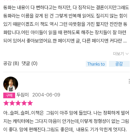
가운 철갑으로 두르게 된 것에 대해서 비난하고픈 마음은 없다. 대부
한 적은 없었나 하는 생각을 해봅니다. 내가 좋아하는 거니까 상대방
도 자기 자신이 좋았던 것입니다.이런 고양이의 모습이 자꾸 내 모습
동화는 내용이 다 뻔하다고는 하지만, 다 짐작되는 결론이지만그래도
분의 경우 그들이 겪어야 했던 것들의 가혹함은 그들에게 건낼 수 있
도 좋아해주길 강요한 적은 없었나, 내가 원하는 거니까 상대방도 함
과 오버랩되었다.아무것도 새롭지가 않은, 퉁퉁거리며 거들먹거리는
동화라는 이름을 갖게 된 건 그렇게 반복해 읽어도 질리지 않는 힘이
는 비판과 충고의 효력을 현저히 무너뜨린다. 하나 분명한 것은 그런
께 원해주는 게 당연하다고 생각한 적은 없었나, 특히 아이들에게 다
고양이의 모습.이런 고양이가 누군가를 사랑하게 되었다. 100만 번
있기 때문이겠죠.이 책도 역시 그런 따뜻함을 가진 짧지만 잔잔한 동
식으로 차츰차츰, 우리는 늙어가면서 점점 교활해지고 무디어져 간다
너희를 사랑하니까 이러는 거라며 싫다는 걸 억지로 하게 한 적은 없
이나 죽었다 살아난 자신에게 무관심해 보이는 흰고양이에게 고양이
화랍니다.어린 아이들이 읽을 때 편하도록 해주는 장치들이 잘 마련
는 것이다. 우리는 굳이 다른 세계에서의 기억을 가지고 있지 않다 하
었나.. 사랑도 반성이 필요하다는 생각을 하게 됩니다. 두 번 다시 반
는 거들먹거리며 자랑하기를 그만 두고 이렇게 말한다. '나는, 100만
되어 있어서 좋아보였어요.한 페이지엔 글, 다른 페이지엔 커다란 그
더라도 지금 보내고 있는 이 한 생애 동안 충분할 정도의 폭력과 냉소
복할 필요가 없을 만큼 의미 있고 사랑 가득한 삶을 살고 싶다는 욕심
번이나...'하고 말을 잇다가 '네 옆에 있어도 돼?'라고 흰털 고양이에게
림의 형식도 그렇고..반복되는 글들로 채워진 것도 좋았고요^-^다만
와 자기모멸에 익숙해진다. 그래서 이 짧지만 깊숙이 파고드는 몽상
을 부려 봅니다. 오래도록 마음에 남을 고양이 한 마리가 생겼습니다.
더보기
물었습니다.흰털 고양이는 '그렇게 하렴.'하고 가볍게 대답했습니다.
이 책을 읽으면서 든 생각은..아무리 아름답고 따뜻한 마음을 주는 좋
과도 같은 동화는 그들의 이야기, 아니 우리들의 이야기가 된다. 이 이
편지 끝에 mong님은 이렇게 썼다.'네 옆에 있어도 돼?''그러렴'이런
공감 (
8
)
댓글 (0)
은 동화라 할지라도여성에 대한 고정관념, 사랑에 대한 고정관념을
기적인 고양이의 이야기가 독자들에게 강렬한 공명을 불러 일으키는
대화가 스스럼 없이 이뤄지는 날이 어서 오길 바랍니다 ^^mong님의
버리지는 못했다는 생각이 들더군요.예를 들어, 이 주인공 고양이가
것은 우리들이 여기서 삶에 대한 슬픈 진실을 발견할 수 있기 때문이
편지를 읽으며 생각했다.정말....그런 날이 올까? 뭘하든 잘해 보려는
남자 고양이라는 말은 앞서 언급되지 않긴 했습니다만..중간 부분쯤
메뉴
다. 끝이 없을 것 같은 환생과 경험을 거듭하는 고양이, 타인의 사랑을
전투적인 삶의 자세에서 벗어나, 그냥 한 사람 옆에 풍경화의 일부처
하얀 털을 가진 예쁜 고양이를 만나 사랑하게 되는 장면이 나오죠.무
모르고 타인에 대한 사랑을 모르는 이 뻔뻔스러운 고양이는 명백히
두심이
2004-06-09
럼 자연스럽게 존재하는 그런 일이....나에게도 있을 수 있을까? 100
의식중에 주인공이 남자라는 걸 강조했달까요.게다가 여자고양이는
에고이스트이며 더없이 이기적으로 진화된 우리 자신들의 모습이다.
만 번 산 고양이는 흰털 고양이 옆에만 있었고,흰털 고양이를 자기자
그림으로 봤을 때 좀 못생겨보이는 주인공 고양이에 비해훨씬 예쁘고
그래서 현명한 작가는 섣불리 이 고양이에게 어리석다든지, 어쩔 수
아..슬퍼..슬퍼..이책은 그림이 아주 맘에 들었다. 나는 정확하게 떨어
신 보다 더 많이 사랑하게 되었고, 둘은 함께 늙어 갔고, 흰털 고양이
아름답게 묘사됩니다.게다가 대사도 없죠. 행동이나 마음가짐을 묘사
없는 것이었다든지 하는 작가적 결론 같은 걸 내리지 않는다. 그저 우
지는 캐릭터에는 그다지 마음이 안가는데,이렇게 정형성이 없는 그림
가 더 이상 움직이지 않게 되었을 때, 100만 번 산 고양이는 처음으로
하지도 않아요.여자고양이가 하는 행동이나 말은 애교를 떨면서도 매
리가 여기서 볼 수 있는 것은 이 고양이가 겪어야 하는 조용한 운명의
이 좋다. 맘에 편해진다.그림도 좋은데, 내용도 기가 막힌게 멋지다.
울.었.다.100만 번 산 고양이는 100만 번을 울었고, 흰털 고양이 옆
우 수동적인.. 이른바 현모양처스타일이랄까요..요즘 우리가 평범하