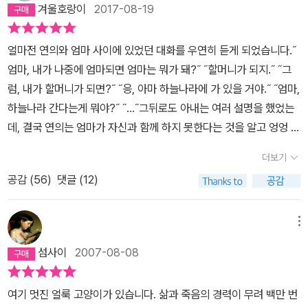
겨울호랑이
2017-08-19
얼마전 연의와 엄마 사이에 있었던 대화를 우연히 듣게 되었습니다.˝
엄마, 내가 나중에 엄마되면 엄마는 뭐가 돼?˝ ˝할머니가 되지.˝ ˝그
럼, 내가 할머니가 되면?˝ ˝응, 아마 하늘나라에 가 있을 거야.˝ ˝엄마,
하늘나라 간다는게 뭐야?˝ ˝...˝그뒤로도 아내는 여러 설명을 했었는
데, 결국 연의는 엄마가 자신과 함께 하지 못한다는 것을 알고 엉엉 울
어버렸습니다..그래서, 이제 연의에게 ‘죽음‘이 무엇인가를 알려줘야
더보기
겠다고 생각하고 고른 책이 「100만 번 산 고양이」입니다. 그런데, 이
공감 (
56
)
댓글 (12)
책을 읽은 사람은 저와 아내가 되버렸네요. 아직 연의에게는 어려울
듯하여 일단은 보류하고 있지만, 이 책은 삶과 죽음에 대해 많은 것을
생각하게 합니다... 제목 그대로 어느 고양이가 끊임없이 죽지 않고 계
메뉴
속 부활하여 삶을 이어가는 내용입니다. 무려 100만번의 환생을 경
섬사이
2007-08-08
험한 고양이에게 어떤 일이 펼쳐지는지는 스포일러가 되기에 내용은
이만 줄이겠습니다. 저는 끊임없이 계속 살아야만 했던, 죽고 싶어도
여기 멋진 얼룩 고양이가 있습니다. 삶과 죽음의 경력이 무려 백만 번
죽지 못한 고양이의 삶속에서 우리 삶을 돌아보게 되었습니다. 자신