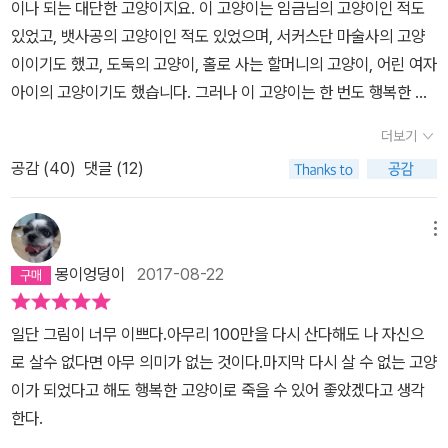
이나 되는 대단한 고양이지요. 이 고양이는 임금님의 고양이인 적도
의 삶을 마치기 위해서 ‘삶의 과제‘를 해결해야하는 것은 우리 모두에
있었고, 뱃사공의 고양이인 적도 있었으며, 서커스단 마술사의 고양
게 해당된다는 생각도 해봅니다.삶의 과제 해결이 죽음과 연결되는
이이기도 했고, 도둑의 고양이, 홀로 사는 할머니의 고양이, 어린 여자
모습 속에서 ‘하루하루 살아가는 것이 하루하루 죽어가는 것‘임을 느
아이의 고양이기도 했습니다. 그러나 이 고양이는 한 번도 행복한 적
끼게도 됩니다. 삶과 죽음이 생명의 다른 양면임을 깨닫게 된다면, 죽
이 없었죠. 주인들은 이 고양이를 좋아했고 고양이가 숨졌을 땐 슬피
음에 직면했을 때 그렇게 두려워하지 않아도 되겠지요^^: 이래저래
더보기
엉엉 울었지만, 이 고양이는 행복하지 않았습니다. 아마도 이 얼룩 고
많은 생각을 하게 됩니다. 결론적으로 저는 「100만번을 산 고양이」는
공감 (
40
)
댓글 (12)
양이의 주인들이 하나같이 고양이를 배려하지 않았기 때문인 것 같습
6세 아이에게 죽음의 의미를 알려주기에는 다소 어렵지만, 어른들에
니다. 임금님은 전쟁터를 싫어하는 고양이를 바구니에 담아 전쟁터로
게 삶의 의미를 돌이켜주게하는 좋은 책이라 생각됩니다.ps. 혹시나
나갔고, 뱃사공은 바다를 싫어하는 고양이를 데리고 온 세계의 바다
메뉴
해서 덧붙입니다만, 이 고양이...˝슈뢰딩거의 고양이˝와는 같은 고양
와 항구를 다녔죠. 고양이는 서커스도 싫었고, 도둑질도 싫었습니다.
이과라는 점외에는 전혀 관계 없습니다.
몽이엉덩이
2017-08-22
온종일 자기 무릎에 고양이를 올려놓고는 꼬박꼬박 졸기만 하는 할머
니도 싫었죠. 자기 멋대로 고양이를 인형삼아 가지고 노는 여자 아이
일단 그림이 너무 이쁘다.아무리 100만을 다시 산다해도 나 자신으
도 물론 싫었어요. 얼룩 고양이에 대한 그들의 애정은 폭력이었고 군
로 살수 없다면 아무 의미가 없는 것이다.마지막 다시 살 수 없는 고양
림이었고 강요였어요. 그러니 얼룩 고양이가 행복하지 않을 수밖에
이가 되었다고 해도 행복한 고양이로 죽을 수 있어 좋았겠다고 생각
요. 고양이의 삶을 생각해보세요. 백만 번이나 되는 삶과 죽음이 모두
한다.
그런 식이었다면 고양이는 무척 괴로운 나날을 보냈을 것이고, 그 덕