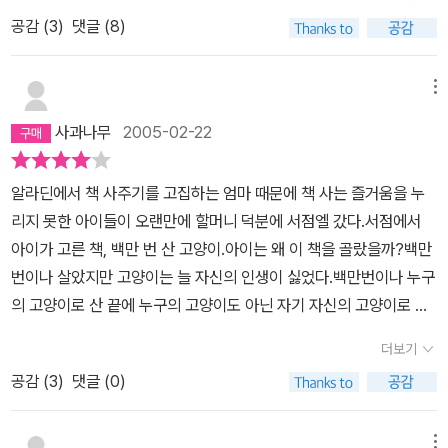
사공의 고양이였대요. 고양이는 바다를 싫어했죠. 헤엄을 칠줄 몰랐
공감 (
3
)
댓글 (8)
던 고양이는 바닷물에 빠져 죽었대요.한때 고양이는 서커스단 마술사
의 고양이였대요. 고양이는 서커스 따위는 싫었어요. 마술사는 날마
다 고양이를 상자 속에 집어넣고 톱으로 쓱싹쓱싹 상자 반을 잘랐대
메뉴
요. 어느 날엔 정말 고양이를 반으로 잘랐죠.그리고 고양이는 할머니
사과나무
2005-02-22
의 고양이이기도 했구요. 어느 소녀의 고양이이기도 했어요. 그때마
다 마찬가지로 고양이는 죽었죠. 그리고 이번에 누구의 고양이도 아
알라딘에서 책 사주기를 고집하는 엄마 때문에 책 사는 즐거움을 누
닌 고양이로 태어난거에요. 자기만의 고양이가 된 거죠. 멋진 얼룩무
리지 못한 아이들이 오랜만에 할머니 덕분에 서점엘 갔다.서점에서
늬 도둑고양이가 되었어요.암고양이들은 모두들 신부가 되고 싶어했
아이가 고른 책, 백만 번 산 고양이.아이는 왜 이 책을 골랐을까?백만
대요. 커다란 생선을 선물하기도 하고 먹음직스런 쥐를 갖다 주기도
번이나 살았지만 고양이는 늘 자신의 인생이 싫었다.백만번이나 누구
했죠. 하지만 고양이는 자가 자신을 좋아해서 그 누구도 눈에 차지 않
의 고양이로 산 끝에 누구의 고양이도 아닌 자기 자신의 고양이로 살
았나봐요.그런데 이 예쁜 고양이 보이시죠? 얼룩무늬 고양이가 '난 백
게 되었고마침내 자신을 가장 사랑하던 고양이가 자신보다 더 사랑하
만 번이나 죽어 봤다고!' 말해도 '그러니.'하고 대꾸할 뿐 관심을 갖지
더보기
는 고양이와 자식들을 만났다.자신과 함께 늙은 사랑하던 고양이가
않았대요. 하얀고양이의 마음을 얻고 싶은 얼룩무늬 고양이는 빙그르
공감 (
3
)
댓글 (0)
자신의 곁에서 움직임을 멈추자백만번 동안 한번도 울지 않았던 울음
르 재주도 부리며 하얀고양이의 마음을 얻었어요. 그 뒤로는 '백만번
을 몇날 며칠 내놓다가 움직임을 멈추었고마침내 다시는 다시 태어나
이나......'라는 말은 꺼내지 않았대요.자기 자신을 가장 사랑한 고양이
지 않게 되었다.아이들은 조용히 내 이야기를 들었다. 다른 책을 읽을
메뉴