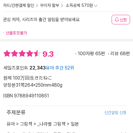
카드/간편결제 할인
무이자 할부
소득공제 570원
관심 저자, 시리즈의 출간 알림을 받아보세요
신청
선물포장불가
9.3
100자평 65편
리뷰 68편
세일즈포인트
22,343
유아 주간 52위
원제 100万回生きたねこ
양장본
31쪽
264*250mm
480g
ISBN 9788949110851
주제분류
신간알림 신청
유아
>
그림책
>
_나라별 그림책
>
일본