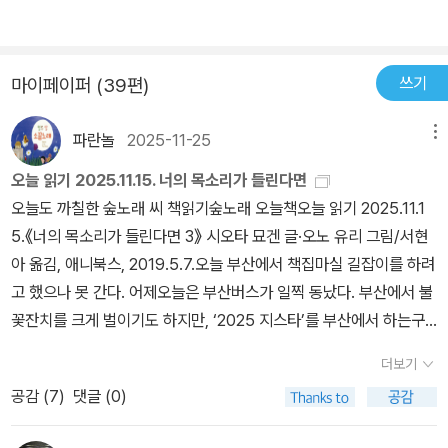
지 않았다. 주인들은 모두 고양이의 죽음에 눈물을 흘렸지만, 고양이
는 단 한 번도 울지 않았다. 자신의 죽음에 대해 아무런 느낌도 갖지
않았다.왜 그랬을까? 아무리 죽어도 다시 살아날 수 있었기 때문에?
쓰기
마이페이퍼 (39편)
사람은 살면서 여러 가지 사랑을 경험한다. 사랑을 하기도 하고, 받기
도 한다.뜨겁게 사랑하기도 하고, 잔잔한 마음으로 사랑하기도 한다.
파란놀
2025-11-25
메뉴
한 사람만을 사랑하는 사랑도 하고, 많은 사람을 사랑하는 사랑도 한
오늘 읽기 2025.11.15. 너의 목소리가 들린다면
다. 부모를 사랑하고, 친구를 사랑하고, 연인을 사랑하고, 자식을 사랑
오늘도 까칠한 숲노래 씨 책읽기숲노래 오늘책오늘 읽기 2025.11.1
한다. 동물을 사랑하고, 꽃과 풀을 사랑한다. 생명이 있는 것들을 사랑
5.《너의 목소리가 들린다면 3》 시오타 묘겐 글·오노 유리 그림/서현
한다.그런데 이러한 사랑에 전제가 하나 있다. 그것은 자기 자신을 사
아 옮김, 애니북스, 2019.5.7.오늘 부산에서 책집마실 길잡이를 하려
랑하는 것이다. 고양이는 100만 번을 살았지만 단 한 번도 자기 자신
고 했으나 못 간다. 어제오늘은 부산버스가 일찍 동났다. 부산에서 불
을 사랑하지 않았다. 자기 자신을 사랑하지 않은 것은 스스로가 자신
꽃잔치를 크게 벌이기도 하지만, ‘2025 지스타’를 부산에서 하는구
의 존재에 의미를 부여하지 않는 것이다.자기 자신을 사랑할 때 비로
나. 이레 뒤로 일을 미룬다. 얼마 만에 흙날과 해날을 집에서 느긋이
소 자기 자신은 자신에게 ‘나’로써의 존재의 의미를 갖는 것이다.고양
더보기
보내는지 모를 만큼 올해는 휘몰아치듯 바깥일을 다녔다. 바깥일을
이는 자기 자신을 사랑하지 않으니 그 삶의 의미가 없었다. 삶의 의미
공감 (
7
)
댓글 (0)
좀 한 탓인지, ‘올해 벌이’가 늘었다며 ‘가난집(차상위계층)’에서 ‘탈
가 없으니 죽음도 의미가 없다.의미 없는 죽음이 슬플리도 없는 것이
락’할 수 있다고 면사무소에서 알리네. 그러려니 해야지 어쩌나. 그런
다. 고양이는 그렇게 스스로의 존재도 없이, 의미도 없이, 지루하고 지