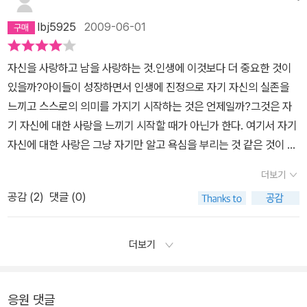
는 하얀고양이와 새끼 고양이들을 자기 자신보다 더 좋아하게 되었다
때처럼 중간에 참견하지도 않았고다 읽고 난 뒤에 말을 보태지도 않
네요. 그리고 고양이들도 점차 나이가 들어가고 마침내 하얀고양이가
lbj5925
2009-06-01
았다.나도 묻지 않았다. 이제 일곱해째 세상을 살고 있는 아이들이 백
움직임을 멈췄어요. 고양이는 처음으로 울었대요. 밤이 되고 아침이
만번의 삶이 주는 의미와 도둑고양이의 삶과다시는 태어나지 않게 된
되도록, 또 밤이 되고 아침이 되도록 백만 번이나 울었대요. 그리고 어
자신을 사랑하고 남을 사랑하는 것.인생에 이것보다 더 중요한 것이
고양이의 자유와 사랑을 다 이해하긴 어려울 테지만다만 인생은 그
느날 울음을 그치고 하얀고양이 곁에서 조용히 움직임을 멈췄다네요.
있을까?아이들이 성장하면서 인생에 진정으로 자기 자신의 실존을
백만번이란 숫자만큼이나 깊고 넓고 큰 것임을 어렴풋이 느끼면서자
그러고는 두 번 다시 되살아나지 않았대요.백만 번을 사는 동안 진정
느끼고 스스로의 의미를 가지기 시작하는 것은 언제일까?그것은 자
기 앞에 펼쳐진 인생 앞에서 숨을 한번 고르지 않았을까 짐작을 해 볼
한 사랑은 단 한번이었지만 고양이는 아마 온몸과 마음을 다했을 거
기 자신에 대한 사랑을 느끼기 시작할 때가 아닌가 한다. 여기서 자기
뿐이다.어른에게도 삶의 의미를 다시 새겨 보게 해 주는 시 같은 그림
에요. 하얀 고양이를 향한 사랑이 두 번 다시 고양이를 살아나게 하지
자신에 대한 사랑은 그냥 자기만 알고 욕심을 부리는 것 같은 것이 아
책이다.
않았겠죠.이 책은 아이들보다는 내가 더 좋아하는 책이에요. 아이들
닌 자존감을 의미한다. 아이들 뿐 아니라 어른도 마찬가지이다. 자존
더보기
에게는 조금 어렵기도하고 주제가 무거워서 고양이를 좋아하는 아이
감, 스스로를 존귀하게 여기고 사랑할 때 진전한 의미의 인생은 시작
들도 선뜻 이 책을 읽어달라고 조르진 않는 것 같아요. 다만 엄마가 읽
공감 (
2
)
댓글 (0)
된다.사노 요코의 그림책 ‘100만 번 산 고양이’에서는 100만 번씩이
으면 어쩔 수 없이 본다고 할까요. 그래도 나는 이 멋진 얼룩무늬 고양
나 산 고양이의 이야기가 나온다.고양이는 여러 인생을 경험한다. 그
이에게 매료되어 가끔 이 책을 꺼내 봐요. 그리고 남편에게도 보여주
리고 많은 주인을 만난다. 100만 번을 살았으니 100만 가지의 다른
더보기
었어요. 아이들보다는 어른들 정서에 맞는 듯 남편도 너무 좋다고 하
삶을 경험하고, 100만 명의 주인을 만나고, 100만 번 죽었을 것이다.
네요.하얀고양이를 향한 사랑이 너무도 눈물겹고 아름다운 책이에요.
100만 명의 주인은 모두 고양이를 사랑했다. 그리고 고양이가 죽었
고양이야, 그런 너를 사랑해.
을 때는 한결같이 슬퍼했다. 그런데 고양이는 자신의 죽음을 슬퍼하
응원 댓글