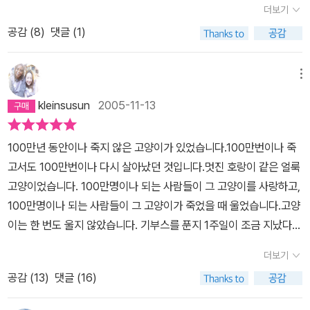
에 아주 냉소적인 고양이가 될 수밖에 없을 거예요. 삶이 얼마나 지겹
더보기
고 시시할까요. 그러던 고양이가 누구의 고양이도 아닌 도둑고양이의
공감 (
8
)
댓글 (1)
삶을 살게 됩니다. 얼룩 고양이는 “처음으로 자기만의 고양이”가 된
게 무척 기쁘고 좋았지요. 이 멋진 얼룩 고양이는 백만 번이나 되는 삶
메뉴
과 죽음의 경력 때문에 모든 게 시시할 뿐입니다. 다른 고양이들의 애
정공세와 호의까지도 별 것 아닌 것처럼 느껴집니다. 그런 애정공세
kleinsusun
2005-11-13
와 호의쯤은 이미 백만 번이나 받아봤을 테니까요. 그저 “그 누구보다
자기 자신을 좋아”할 뿐입니다. 얼마나 신날까요? 자유, 자유, 자유...
100만년 동안이나 죽지 않은 고양이가 있었습니다.100만번이나 죽
억지로 옭죄는 사랑 따위 받지 않아도 되는 그 자유. 그런데 이 얼룩
고서도 100만번이나 다시 살아났던 것입니다.멋진 호랑이 같은 얼룩
고양이 앞에 매력적인 하얀 고양이가 나타납니다. 어쩐지 이 흰 고양
고양이었습니다. 100만명이나 되는 사람들이 그 고양이를 사랑하고,
이 앞에서는 백만 번의 삶과 죽음의 위대한 경력이 시시하게 느껴집
100만명이나 되는 사람들이 그 고양이가 죽었을 때 울었습니다.고양
니다. 드디어 자유 속에서 얼룩 고양이는 사랑을 만난 것이지요. 백만
이는 한 번도 울지 않았습니다. 기부스를 푼지 1주일이 조금 지났다.
번의 삶을 자랑해도 이 매력적인 흰 고양이는 시큰둥합니다. 도도한
머리를 두 손으로 시원하게 감을 수 있다는게 얼마나 감사한 일인지
더보기
흰 고양이는 알고 있었던 것 같아요. 잘난 척하고 뻐기는 남자, 재미없
알게 되었다. 응급실로 달리던 10분이 남긴 무서움과 외로움. 기부스
다는 걸요. 사랑에 빠지는 데는 그런 경력이나 자랑거리들이 하나도
공감 (
13
)
댓글 (16)
를 하고 있던 한 달이라는 시간 동안, 기부스를 한 엄지 손가락을 치켜
소용없다는 것을 아는 아주 똑똑한 고양이었던 것 같습니다. 얼룩 고
올리며 까불고 다녔지만사실....그 무서움과 외로움이란 놈의 후유증