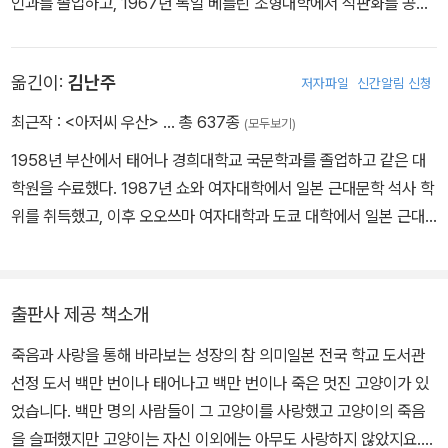
인과를 졸업하고, 1967년 독일 베를린 조형대학에서 석판화를 공부
했습니다. 1971년 『염소의 이사』를 펴내며 그림책 작가로 데뷔했습
니다. 주요 작품으로 그림책 『100만 번 산 고양이』 『아저씨 우산』
옮긴이:
김난주
저자파일
신간알림 신청
『수짱과 고양이』 『하지만 하지만 할머니』 『하늘을 나는 사자』 『좀 별
난 친구』 『산타클로스는 할머니』 『태어난 아이』 『나는 고양이라고!』,
최근작 :
<아저씨 우산>
… 총 637종
(모두보기)
동화 『내가 여동생이었을 때』, 에세이 『나의 엄마 시즈코 상』 『사는
1958년 부산에서 태어나 경희대학교 국문학과를 졸업하고 같은 대
게 뭐라고』 『죽는 게 뭐라고』 『자식이 뭐라고』 『친구가 뭐라고』 『열
학원을 수료했다. 1987년 쇼와 여자대학에서 일본 근대문학 석사 학
심히 하지 않습니다』 등이 있습니다. 1983년 니이미 난키치 아동문
위를 취득했고, 이후 오오쓰마 여자대학과 도쿄 대학에서 일본 근대
학상, 2003년 예술가에게 수여하는 국가 훈장인 시주호쇼(紫綬褒
문학을 연구했다. 현재 일본 문학 전문 번역가로 활동 중이다. 옮긴 책
章)를 받았으며, 2004년 고바야시 히데오상, 2008년 이와야 사자
으로 『냉정과 열정 사이 Rosso』, 『반짝반짝 빛나는』, 『낙하하는 저
나미 문예상을 수상했습니다. 2010년 11월 5일 도쿄의 한 병원에서
녁』, 『홀리 가든』, 『좌안 1·2』, 『제비꽃 설탕 절임』, 『소란한 보통날』,
72세의 나이로 세상을 떠났습니다. http://www.office-jirocho.c
출판사 제공 책소개
『부드러운 양상추』, 『수박 향기』, 『하느님의 보트』, 『우는 어른』, 『울
om
죽음과 사랑을 통해 바라보는 성장의 참 의미일본 전국 학교 도서관
지 않는 아이』, 『등 뒤의 기억』, 『즐겁게 살자, 고민하지 말고』, 『저물
선정 도서 백만 번이나 태어나고 백만 번이나 죽은 멋진 고양이가 있
듯 저물지 않는』, 『도토리 마을의 모자 가게』, 『도토리 마을의 빵집』,
었습니다. 백만 명의 사람들이 그 고양이를 사랑했고 고양이의 죽음
『도토리 마을의 경찰관』, 『까만 크레파스와 요술가게』, 『누에콩의 기
을 슬퍼했지만 고양이는 자신 이외에는 아무도 사랑하지 않았지요.
분 좋은 날』 등이 있다.