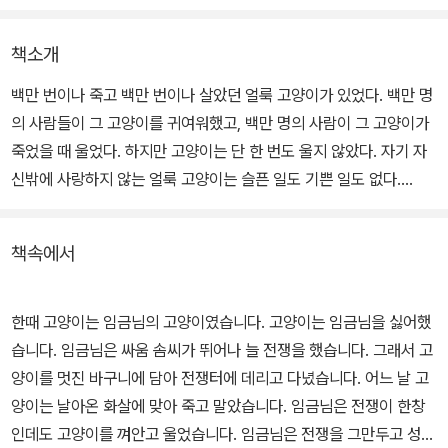
책소개
백만 번이나 죽고 백만 번이나 살았던 얼룩 고양이가 있었다. 백만 명
의 사람들이 그 고양이를 귀여워했고, 백만 명의 사람이 그 고양이가
죽었을 때 울었다. 하지만 고양이는 단 한 번도 울지 않았다. 자기 자
신밖에 사랑하지 않는 얼룩 고양이는 슬픈 일도 기쁜 일도 없다.
백만 번째 되살아난 고양이는 도둑 고양이가 되었다. 다른 고양이들
책속에서
은 모두 얼룩 고양이를 좋아했지만 그는 늘 심드렁하게 말했다. "난
백만 번이나 죽어 봤다고. 새삼스럽게 이런 게 다 뭐야!" 그런데 그를
좋아하지 않는 하얀 고양이가 얼룩 고양이 앞에 나타났다.
한때 고양이는 임금님의 고양이였습니다. 고양이는 임금님을 싫어했
습니다. 임금님은 싸움 솜씨가 뛰어나 늘 전쟁을 했습니다. 그래서 고
죽음을 영원한 이별이나 슬픔으로 보지 않고, 해야할 일을 다 마치고
양이를 멋진 바구니에 담아 전쟁터에 데리고 다녔습니다. 어느 날 고
떠나는 평화로운 여행 내지는 안식으로 표현한 점이 독특하다. "그리
양이는 날아온 화살에 맞아 죽고 말았습니다. 임금님은 전쟁이 한창
고 두 번 다시 되살아나지 않았습니다"라는 마지막 구절에서 독자들
인데도 고양이를 껴안고 울었습니다. 임금님은 전쟁을 그만두고 성으