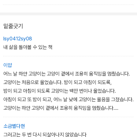
은 평안한 미소를 짓게 된다.
로 돌아왔습니다. 그리고 성의 정원에 고양이를 묻었습니다.
일본 전국 학교 도서관 선정 도서. 「Horn Book」은 "불교의 환생과
-본문 중에서
밑줄긋기
서구풍의 낭만적인 사랑의 혼성곡. 수채화 기법으로 유머러스하게 고
양이를 그려내고 있다"고 평했다. 지은이 사노 요코는
<아저씨 우산>
lsy0412sy08
,
<하지만하지만 할머니>
로 알려진 그림책 작가.
내 삶을 돌아볼 수 있는 책
이얍
어느 날 하얀 고양이는 고양이 곁에서 조용히 움직임을 멈췄습니다.
고양이는 처음으로 울었습니다. 밤이 되고 아침이 되도록,
밤이 되고 아침이 되도록 고양이는 백만 번이나 울었습니다.
아침이 되고 또 밤이 되고, 어느 날 낮에 고양이는 울음을 그쳤습니다.
고양이는 하얀 고양이 곁에서 조용히 움직임을 멈췄습니다.
그러고는 두 번 다시 되살아나지 않았습니다.
소금별다현
그러고는 두 번 다시 되살아나지 않았습니다