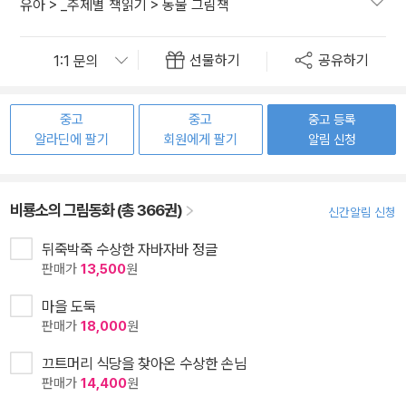
유아
>
_주제별 책읽기
>
동물 그림책
선물하기
공유하기
중고
중고
중고 등록
알라딘에 팔기
회원에게 팔기
알림 신청
비룡소의 그림동화 (총 366권)
신간알림 신청
뒤죽박죽 수상한 자바자바 정글
판매가
13,500
원
마을 도둑
판매가
18,000
원
끄트머리 식당을 찾아온 수상한 손님
판매가
14,400
원