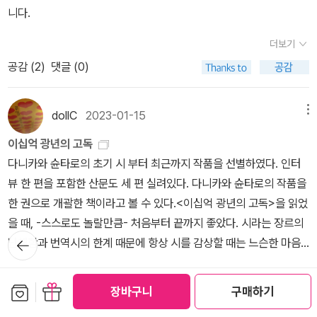
싼 책들을 몇 권 샀기 때문에 20만 원 기준 골드 등급이나 10만 원 기
를 위한 우리말과 문해력》, 《들꽃내음 따라 걷다가 작은책집을 보았
아닐까?고양이는 비로소 눈물을 흘린다. 100만 번의 긴 삶에 비해 너
니다.
준 실버 등급은 되지 않을까 예상했는데, 적립금으로 결제한 것은 구
습니다》, 《우리말꽃》, 《쉬운 말이 평화》, 《곁말》, 《책숲마실》, 《우리
무나도 짧은 마지만 한 번의 삶을 함께한 사랑하는 흰 고양이의 죽음
매액으로 치지 않는 모양이어서 급전직하를 겪게 된 듯하다.구매가
더보기
말 수수께끼 동시》, 《시골에서 살림 짓는 즐거움》, 《이오덕 마음 읽
앞에서이다. 그리고 고양이는 마지막 단 한 번의 의미 있는 진정한 죽
줄어든 까닭은, 뭐, 작년 이맘때 쓴 글에서 구구절절 적어놓은 바와 다
공감 (
2
)
댓글 (0)
기》을 썼다. blog.naver.com/hbooklove김만배는 정말 돈방석에
음을 맞이한다.그 때는 아무도 고양이를 위해 눈물을 흘리는 이가 없
르지 않다. 우선 최근 들어 알라딘 중고 물품이 '가격은 업, 품질은 다
앉았나 : 대장동 민사소송 '정치 뺀 해설서' [추적+]https://n.news.
었지만, 그 고양이는 자신의 죽음에 처음으로 의미있는 눈물을 흘렸
운' 추세이다 보니 딱히 장점이 없다는 생각이 들었고, 설상가상 중고
naver.com/article/665/0000006167?cds=news_media_p
을 것이다.
dollC
2023-01-15
메뉴
상품 품질 문제 때문에 고객센터에 항의하는 등의 우여곡절까지 겪다
c&type=editn넷플릭스, 소니…케데헌 성공 요인과 우리에게 없는
보니, 이제는 아예 안 사고 마음 편한 것이 차라리 낫겠다 싶기 때문이
이십억 광년의 고독
것 [視리즈]https://n.news.naver.com/article/665/0000006
다.고객센터에 마지막으로 항의한 내용도 진짜 웃긴다. 우주점에서
다니카와 슌타로의 초기 시 부터 최근까지 작품을 선별하였다. 인터
162정청래 '세계적 명성 날린 임요환, 이윤열, 홍진호, 마재윤'?http
'상급'인 책을 하나 구입했는데 하드커버의 겉표지가 없었다. 품질 판
뷰 한 편을 포함한 산문도 세 편 실려있다. 다니카와 슌타로의 작품을
s://n.news.naver.com/mnews/ranking/article/002/000241
정 기준에 따르자면 겉표지가 없으니 '중급'인데, 애초부터 그렇다고
한 권으로 개괄한 책이라고 볼 수 있다.<이십억 광년의 고독>을 읽었
4564
표기했으면 나귀님으로서도 굳이 살 이유까진 없는 책이었다. 결국
을 때, -스스로도 놀랄만큼- 처음부터 끝까지 좋았다. 시라는 장르의
알라딘 측의 과실이므로 무료 반품을 신청했더니, '그건 표지가 아니
뒤로가
난해함과 번역시의 한계 때문에 항상 시를 감상할 때는 느슨한 마음
기
라 띠지'라면서 거부한다!띠지란 수상 실적이나 영화 개봉 같은 홍보
을 갖는다. 이 책에서 내 마음에 남는 단 한편의 시만 만나더라도 좋겠
더보기
사유가 있을 때 추가하는 부속품인데, 문제는 해당 도서의 겉표지가
다는 그런 마음 말이다.그런데 참, 이 책은, 참... 첫 장 '한국의 독자들
보관함담기
선물하기
장바구니
구매하기
공감 (
12
)
댓글 (0)
띠지처럼 생겼지만 실제로는 표지 역할을 하는 '띠지형 표지'라는 점
에게'의 첫 문장부터 이렇게 마음에 꽂힐 수가 없었다. '시를 번역하면