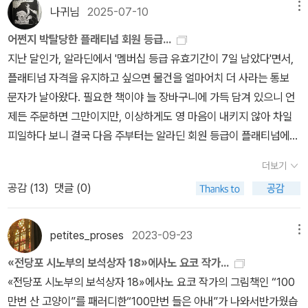
데 가난집인 나한테 나라가 베푸는 바는 ‘손전화 한 달 1만 원 에누리
루한 삶을 100만 번 살았다.세상에 자기 자신을 사랑하지 않는 사람
나귀님
2025-07-10
메뉴
+ 전기삯 한 달 1만 원 에누리’ 두 가지이다. 한 해에 ‘24만 원씩’ 베
이 누가 있겠냐고 하겠지만 내가 보기에는 그런 사람이 참 많이 있다.
어쩐지 박탈당한 플래티넘 회원 등급...
푸는 셈이니 가난집으로는 고마운 노릇이되, 한 달 2만 원 이바지돈
자기 자신을 사랑한다면 어찌 그리 시간을 허비할 수 있을까?자기 자
지난 달인가, 알라딘에서 '멤버십 등급 유효기간이 7일 남았다'면서,
으로 너무 티내지 않나? 한 달 24만 원도 아닌 한 해 24만 원이면서.
신을 사랑한다면 어찌 그리 꿈이 없이 살 수 있을까?자기 자신을 사
플래티넘 자격을 유지하고 싶으면 물건을 얼마어치 더 사라는 통보
“가난한 주제에 왜 일을 해서 돈을 버느냐? ‘탈락’하고 싶냐?”는 말씨
랑한다면 어찌 그리 성실하지 않고, 노력하지 않을 수 있을까?자기
문자가 날아왔다. 필요한 책이야 늘 장바구니에 가득 담겨 있으니 언
로 알리는 고을일꾼 목소리를 듣다가 조금 울컥했다. 가난하기에 더
자신을 사랑한다면 어찌 그리 의미 없이 살 수 있을까?자기 자신을
제든 주문하면 그만이지만, 이상하게도 영 마음이 내키지 않아 차일
땀내어 이 일 저 일 붙드는 삶이지 않나? 땀흘려 일하는 가난일꾼한
사랑한다면 어찌 그리 악할 수 있을까?그러나 고양이는 어느 순간 자
피일하다 보니 결국 다음 주부터는 알라딘 회원 등급이 플래티넘에서
테 더 힘내라고 해야 맞지 않나? 《너의 목소리가 들린다면》은 길짐승
기 자신을 사랑하게 되었다.자기 자신을 사랑할 때야 비로소 삶의 의
일반으로 떨어졌다.구매 이력을 살펴보니 알라딘에 가입해서 첫 주문
을 거두어 보살피는 스님이 길짐승 마음을 조금씩 느끼고 읽는 줄거
미를 가지고 자신의 삶을 소유할 수 있었다. 어느 주인의 소유물로서
더보기
은 2001년이었고, 이후 매년 서너 차례 정도만 주문하다가, 2008년
리를 다룬다. 길냥이를 좋아하는 사람이 무척 많은 줄 아는데, 이 그림
가 아닌 자기 자신이 주인으로서의 삶이다.그리고 그 때에서야 다른
공감 (
13
)
댓글 (0)
에 중고샵이 생기면서부터 말 그대로 하루 걸러 한 박스씩 주문하면
꽃은 영 못 읽히다가 사라졌다. 모든 고양이책이 다 잘 팔리지는 않겠
존재에 대한 사랑에 눈을 떴다.그 이전에는 100만 번의 삶을 살았지
서 등급이 오른 듯하다. 중고샵 개장 이후로는 한 번도 플래티넘 등급
지. 게다가 ‘귀염귀염 그림’보다는 ‘아프고 다치는 삶’을 그리는 얼거
만 자신을 사랑하지 못했던 고양이는 다른 누구도 사랑할 수 없었다.
에서 내려온 적 없는 나귀님이니, 자그마치 17년 만에 (햇수로는 18
petites_proses
2023-09-23
메뉴
리라서 읽기에 안 만만할 수 있다. 길에서도 마을에서도 별에서도 모
그러니 죽음과 이별 앞에서도 눈물 한 방을 흘리지 못했던 것이다.자
년인가) 일반 등급으로 내려오는 셈이다.등급 하향의 이유는 알라딘
든 숨결은 반짝인다.#?田妙玄 #ペットの聲が聞こえたら #オノ
기 자신을 사랑하기 시작한 고양이는 또한 다른 고양이를 진정으로
«전당포 시노부의 보석상자 18»에사노 요코 작가...
통보 문자에서 지적한 것처럼 구매액이 크게 줄어서, 3개월 합산 30
ユウリㅍㄹㄴ글 : 숲노래·파란놀(최종규). 낱말책을 쓴다. 《풀꽃나무
사랑할 수 있었던 것이다. 자기 자신을 사랑하고, 그 사랑으로 남을 또
«전당포 시노부의 보석상자 18»에사노 요코 작가의 그림책인 “100
만 원이라는 플래티넘 자격에 미달했기 때문이다. 그래도 중간에 비
들숲노래 동시 따라쓰기》, 《새로 쓰는 말밑 꾸러미 사전》, 《미래세대
한 사랑하고, 자신을 위해, 남을 위해 눈물을 흘리는 것이 진정한 삶이
만번 산 고양이”를 패러디한“100만번 들은 아내”가 나와서반가웠습