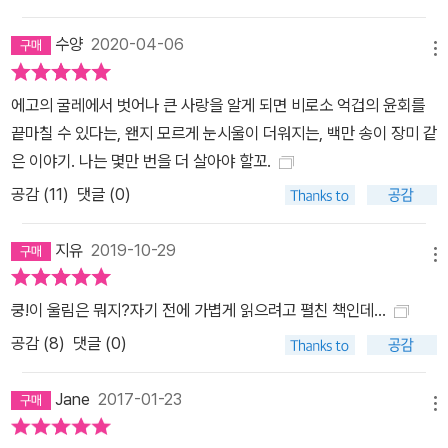
수양
2020-04-06
메뉴
에고의 굴레에서 벗어나 큰 사랑을 알게 되면 비로소 억겁의 윤회를
끝마칠 수 있다는, 왠지 모르게 눈시울이 더워지는, 백만 송이 장미 같
은 이야기. 나는 몇만 번을 더 살아야 할꼬.
공감 (
11
)
댓글 (0)
지유
2019-10-29
메뉴
쿵!이 울림은 뭐지?자기 전에 가볍게 읽으려고 펼친 책인데...
공감 (
8
)
댓글 (0)
Jane
2017-01-23
메뉴