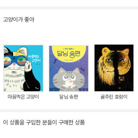
백만 한 번째의 생에서 주인 없는 도둑고양이로 태어나 자기만을 마
음껏 사랑하며 살게 된 고양이. 그런데 자기에게 전혀 신경을 쓰지 않
고양이가 좋아
는 흰 고양이를 만난 후로는 전혀 새로운 삶이 시작됩니다. ☞ 저자소
개지은이 사노 요코무사시노 미술 대학 디자인과를 졸업하고 베를린
조형 대학에서 석판화를 공부했다. 독특한 발상을 토대로 깊은 심리
를 잘 묘사하고, 유머가 가득한 그림과 리듬 있는 글이 조화를 이루는
그림동화를 많이 쓰고 그렸다. 『아저씨 우산』, 『하늘을 나는 사자』 들
이 대표작이다. 옮긴이 김난주경희대학교 국문과를 졸업하고 같은 대
학교 대학원에서 공부하였다. 쇼와 여자대학에서 일본 근대문학 석사
학위를 취득하였고, 오오츠카 여자대학과 도쿄대학에서 일본 근대문
학을 연구하였다. 현재 일본문학 번역가로 활동하며 명지대학교 사회
마음먹은 고양이
달님 송편
굶주린 호랑이
교육원 번역 작가 양성학과에서 학생들을 가르치고 있다. 번역서로는
『일각수의 꿈』, 『노르웨이의 숲』,『키친』, 『가족 시네마』, 『허니문』 등
이 있다.
이 상품을 구입한 분들이 구매한 상품