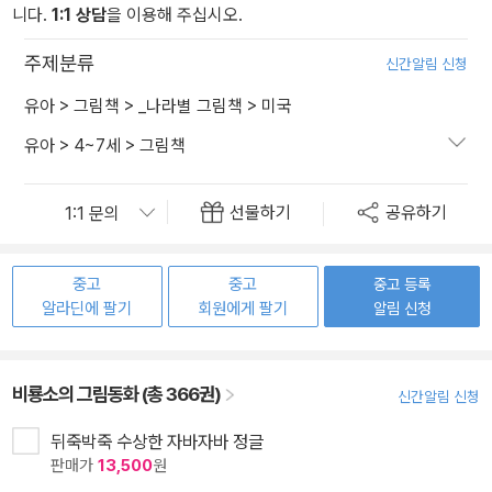
니다.
1:1 상담
을 이용해 주십시오.
주제분류
신간알림 신청
유아
>
그림책
>
_나라별 그림책
>
미국
유아
>
4~7세
>
그림책
선물하기
공유하기
중고
중고
중고 등록
알라딘에 팔기
회원에게 팔기
알림 신청
비룡소의 그림동화 (총 366권)
신간알림 신청
뒤죽박죽 수상한 자바자바 정글
판매가
13,500
원