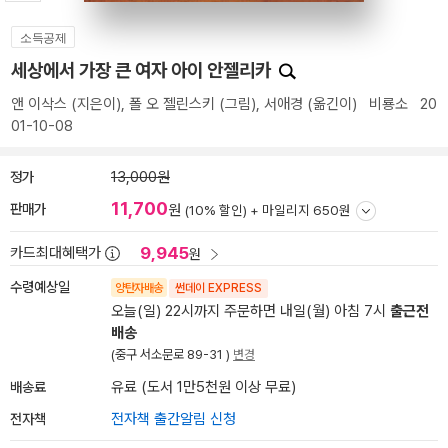
소득공제
세상에서 가장 큰 여자 아이 안젤리카
앤 이삭스
(지은이),
폴 오 젤린스키
(그림),
서애경
(옮긴이)
비룡소
20
01-10-08
정가
13,000원
11,700
판매가
원
(10% 할인) +
마일리지 650원
9,945
카드최대혜택가
원
수령예상일
양탄자배송
썬데이 EXPRESS
오늘(일) 22시까지 주문하면 내일(월) 아침 7시
출근전
배송
(중구 서소문로 89-31 )
변경
배송료
유료 (도서 1만5천원 이상 무료)
전자책
전자책 출간알림 신청