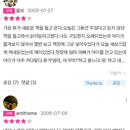
울보
2005-01-27
가끔 류가 새로운 책을 들고 온다.오늘은 그동안 무섭다고 읽지 않던
책을 들고와서 읽어달라고한다.나도 구입한지 오래되었는데 아이가
즐겨보지 않아서 몇번 보고 책장에 그냥 넣어두었다가 오늘 새삼스럽
게 꺼내읽었는데 재미있었다,첫장에 엄마 아빠가 아이를 안고 있는데
아이가 아주 커다랗다.류가'엄마, 아가야?'하고 묻느다.'응' 하고 대답
하고 '아,글대로 다 읽으면 아이가 싫어하겠다 생각하고 그림으로 열
더보기
심히 읽어주었습니다.아이는 안젤리카가 키가 커서 많은사람들을 도
공감 (
7
)
댓글 (3)
와주는 모습을 보고 '크면 좋구나'합니다.그리고 커다란 곰이 나타나
서 마을을 못살게 굴엇 많은 사람들이 마을을 구하기 위해서 몰려드
는 모습을 보고 '여자는 없어'합니다.그리고 안젤리카랑 곰이랑 한판
메뉴
승부를 벌이는 모습을 보고는 '이겨라,이겨라'합니다.그리고 모든사람
antitheme
2006-07-09
들이 안젤리카의 승리를 보고 같이 즐거워합니다.그리고 맨 마지막장
면에 큰곰자리 이야기가 나오면 엄마 별자리..하고 묻는다.그런데 아