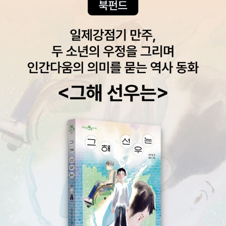
r : Peter Sís ☆ Rapunzel : Paul O. Zelinsky [1998] * 칼
《꼬마 마녀》(오트프리트 프로이슬러 글·위니 겝하르트 가일러 그림/
데콧 아너 * The Gardener : Sarah Stewart/David Small(그
백경학 옮김, 길벗어린이, 1996.6.25.첫/2004.8.15.20벌)#Otfrie
림) Harlem : Walter Dean Myers/Christopher Myers(그림)
dPreussler #WinnieGebhardtGayler #DiekleineHexe《종이비
There Was an Old Lady Who Swallowed a Fly : Simms Tab
행기》(하야시 아키코 그림·고바야시 미노루 글/박숙경 옮김, 한림출
ack ☆ Snowflake Bentley : Jacqueline Briggs Martin/M
판사,2008.6.3.)#こばやしみのる #小林實 #林明子 #かみひこ
ary Azarian(그림) [1999] * 칼데콧 아너 * Duke Ellington : An
うき (1973년)《아모스와 보리스》(윌리엄 스타이그/김경미 옮김, 비
drea Davis Pinkney/Brian Pinkney(그림) No, David! : David
룡소, 1996.7.15.첫/2013.12.15.51벌)#AMOS&BORIS #William
Shannon Snow : Uri Shulevitz Tibet: Through the Red B
Steig (1971년)《참새의 빨간 양말》(조지 셀던 톰프슨 글·피터 리프
ox : Peter Sís ☆ Joseph Had a Little Overcoat : Simms
먼 그림/허미경 옮김, 비룡소, 2015.11.23.첫/2022.11.15.8벌)#Sp
Taback [2000] * 칼데콧 아너 * A Child's Calendar : John U
arrowSocks #GeorgeSelden #PeterJLippman (1965년)《발
pdike/Trina Schart Hyman(그림) Sector 7 : David Wiesner
명가 매티》(에밀리 아놀드 맥컬리 글·그림/김고연주 옮김, 비룡소, 2
When Sophie Gets Angry-Really, Really Angry : Molly Ban
007.2.6.첫/2017.6.26.15벌)#MarvelousMattie #HowMargar
g The Ugly Duckling : Hans Christian Andersen/Jerry Pink
etEKnightBecameanInventor《세상에서 가장 큰 여자 아이 안젤
ney(개작,그림)
리카》(앤 이삭스 글·폴 젤린스키 그림/서애경 옮김, 비룡소, 2001.1
0.8.첫/2007.2.5.18벌)#SwampAngel #AnneIsaacs #PaulOZ
elinsky《흉내쟁이 꼬마 발레리나》(페트리샤 리 고흐 글·이치카와 사