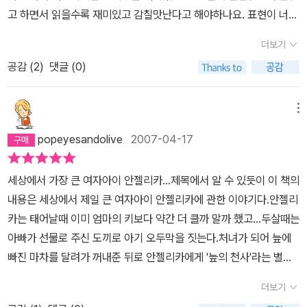
고 하면서 읽을수록 재미있고 감칠맛난다고 해야하나요. 표현이 너무
과장되고 우수광스러울정도일때도 있는데 자꾸자꾸 읽으면서 너무
더보기
재미 있어요. 그리고 읽으면서 상상을 하게되는것같아요. 그래서 상
공감 (
2
)
댓글 (0)
받은 책은 어디가 달라도 다른가봐요. 표현 하나하나가 얼마나 재미
있는지. '곰과싸우다가 호수에 빠지게 됐는데 안젤리카가 숨을쉬기위
해 호수의 물을 모두 마셔 버려야 했지요' 현실속에서는 말도 안돼는
메뉴
이야기가 어느날 7개월된 아이에게 젖을 물리면서 책을 읽어주다가
popeyesandolive
2007-04-17
나도 모르게 웃어버렸답니다. 정말로 좋은 동화책은 아이들마음을 열
어주는 열쇠가 아닐까요. 그리고 엄마들도 책을 읽으면 꿈꾸게하고
세상에서 가장 큰 여자아이 안젤리카...제목에서 알 수 있듯이 이 책의
동심으로 돌아가게 하는 마력이 있나봅니다. 꼭 읽어보세요.
내용은 세상에서 제일 큰 여자아이 안젤리카에 관한 이야기다.안젤리
카는 태어날때 이미 엄마의 키보다 약간 더 클까 말까 했고...두살때는
아빠가 선물로 주신 도끼로 아기 오두막을 짓는다.처녀가 되어 늪에
빠진 마차를 달려가 꺼내준 뒤로 안젤리카에게 '늪의 천사'라는 별명
이 붙는다.어느 여름날... 안젤리카의 동네에 먹성이 좋은 곰이 나타
더보기
나... 마을 사람들의 식량을 다 먹어치운다.이 곰은 삽시간에 테네시