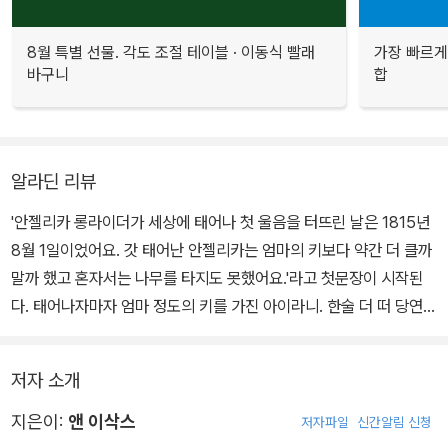
8월 특별 선물. 각도 조절 테이블 · 이동식 빨래
가장 빠르게
바구니
합
알라딘 리뷰
'안젤리카 롱라이더가 세상에 태어나 첫 울음을 터뜨린 날은 1815년
8월 1일이었어요. 갓 태어난 안젤리카는 엄마의 키보다 약간 더 클까
말까 했고 혼자서는 나무를 타지도 못했어요.'라고 첫문장이 시작된
다. 태어나자마자 엄마 정도의 키를 가진 아이라니. 한술 더 떠 당연히
가능한 일이어야 했다는 듯이, 또는 이상스럽다는 듯이 그 당시에는
혼자서 나무를 타지도 못했다고 이야기되는 이 주인공은 도대체 누구
저자 소개
일까. 그러나 이쯤에서 놀라는 것은 금물. 안젤리카는 두 살에 도끼로
나무를 잘라 오두막을 지었는가하면, 열두 살에는 늪에 빠진 마차를
지은이:
앤 이삭스
저자파일
신간알림 신청
번쩍 들어올려 사건을 해결한다. 바로 '세상에서 가장 큰 여자 아이,