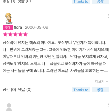
공감 (
1
)
댓글 (0)
주 곳간의 반을 먹어치우고.. '벼락'이라는 별명을 얻는다.사람들은 벼
락을 잡기 위해 곰사냥을 떠나고...용감하다고 뽐내었던 남자 사냥꾼
들이 벼락을 잡는데 모두 실패한 후...안젤리카와 '벼락'은 만난다. 여
메뉴
기서부터... 이 책의 매력이 나타난다.안젤리카와 벼락은 서로 잡고 뒹
flora
2006-09-09
굴며 싸움을 시작하는데... 이 둘의 싸움은 전혀 잔인하지도 않고... 또
악착같이도 않다.서로 뒤엉쳐 이산 저산을 돌아다니다가... 호수에도
상상력이 넘치는 책중의 하나예요. 첫장부터 무언가가 특이합니다.
빠졌다가...결국 너무 지쳐 서로 껴안고 코를 골며 잠이 들고 만다.서
나무판위에 그려져있는 그림. 그속에 엉뚱한 이야기가 시작되지요.태
로 입을 벌리고 잠자는 모습의 그림이 얼마나 귀엽고 ... 아름다운지
어날때부터 엄마의 키만큼 컷던 안젤리카. 남자들 못지않게 당차고,
...이 장면이 나오면 우리 아들은 막 큰소리로 웃는다. ^^결국 잠자는
성격도 밝았지요. 도끼로 나무 집을짓고 포장마차가 늪에 빠졌을 때
동안 소나무가 쓰러져 벼락이 죽고 말지만...쓰러진 벼락에게 안젤리
에는 사람들을 구해 줍니다. 그러던 어느날 사람들을 괴롭히는 곰.
카는 승리자로서 칭찬의 말을 잊지 않는다. 벼락을 더 이상 볼 수 없을
'벼락' 을 잡으러 사냥대회에 나가는데....회오리 바람으로 곰을 내던
까? 라는 질문으로 책을 마무리를 하는 작가...아니란다. 우린 맑은 날
더보기
지고 하늘을 날아다니는 안젤리카의 용맹스러운 모습은 속이 후련해
이면 어디서나 하늘에서 벼락의 발자국을 발견할 수 있다.바로 안젤
공감 (
0
)
댓글 (0)
질만큼시원함을 안겨줍니다. 여자의 당당함. 무슨일이든 자신감있
리카가 벼락을 하늘로 던졌을때 벼락이 한무더기의 별에 부딪치면서
게 헤쳐나가는 모습을 아이에게 보여주는것같아 좋네요.칼데콧상을
지워지지 않은 발자국을 남겼단다.그것은 바로 '큰곰자리'라는 별자
받을만 한것같아요. ^^
메뉴
리... 창의적이고 재치있는 작가의 글솜씨가 돋보이는 마지막 장면에