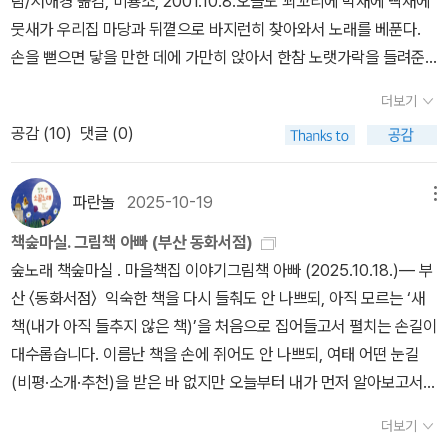
림/서애경 옮김, 비룡소, 2001.10.8.오늘도 꾀꼬리에 박새에 딱새에
뭇새가 우리집 마당과 뒤꼍으로 바지런히 찾아와서 노래를 베푼다.
손을 뻗으면 닿을 만한 데에 가만히 앉아서 한참 노랫가락을 들려준
다. 우리는 새를 바라보며 귀를 기울인다. 청주에서 고흥으로 놀러온
더보기
이웃님하고 면소재지로 간다. 아직 두바퀴를 안 고쳐서 여러 달째 면
공감 (
10
)
댓글 (0)
소재지에 못 갔기에, 이곳저곳 들러서 이모저모 장만한다. 톱날을 새
로 장만한 김에 뒤꼍에서 후박나무 굵은줄기를 조금 켠다. 사나흘 앞
서 베어야 한 후박나무 줄기이다. 지름이 한 뼘을 넘으니 제법 품이 들
파란놀
2025-10-19
메뉴
지만, 속줄기 냄새를 그윽히 누린다. 《세상에서 가장 큰 여자 아이 안
책숲마실. 그림책 아빠 (부산 동화서점)
젤리카》는 “Swamp Angel”를 옮긴 한글판이다. “늪 + 하늘아이”인
숲노래 책숲마실 . 마을책집 이야기그림책 아빠 (2025.10.18.)― 부
얼개일 텐데, ‘늪빛·늪빛아이·늪꽃아이’ 같은 이름을 헤아릴 만하다.
산 〈동화서점〉 익숙한 책을 다시 들춰도 안 나쁘되, 아직 모르는 ‘새
둘레에서는 얼핏 몸집만 크다고 여기는 아이일 테지만, 마음이야말로
책(내가 아직 들추지 않은 책)’을 처음으로 집어들고서 펼치는 손길이
크고, 사랑과 품과 손길과 눈빛이야말로 가없이 너른 아이라고 해야
대수롭습니다. 이름난 책을 손에 쥐어도 안 나쁘되, 여태 어떤 눈길
어울린다. 덩치가 크거나 힘이 세야 어떤 일을 잘하지 않는다. 덩치가
(비평·소개·추천)을 받은 바 없지만 오늘부터 내가 먼저 알아보고서
작고 힘이 여리더라도, 온마음과 온사랑과 온눈과 온손길로 일을 가
사랑할 책을 헤아리는 손끝이 대단합니다. 대수롭거나 대단할 적에는
다듬게 마련이다. 힘으로만 밀어붙이면 아름답지 않다. 따사로이 어
더보기
“모두 우리한테 아름답다”는 뜻입니다. 아이 손을 잡고서 책집마실