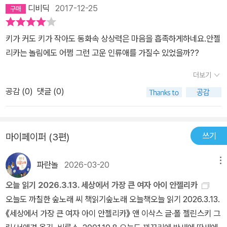
서...우리 아이들은 마지막 책장 덮는 것을 아쉬어 한다. 참 좋은 책~
디비딕
2017-12-25
~
키가 커도 키가 작아도 동화속 상상력은 마음을 흡족하게하네요.안젤
리카는 놀림에도 어쩜 그런 고운 인류애를 가질수 있었을까??
더보기
공감 (
0
)
댓글 (0)
쓰기
마이페이퍼 (3편)
파란놀
2026-03-20
메뉴
오늘 읽기 2026.3.13. 세상에서 가장 큰 여자 아이 안젤리카
오늘도 까칠한 숲노래 씨 책읽기숲노래 오늘책오늘 읽기 2026.3.13.
《세상에서 가장 큰 여자 아이 안젤리카》 앤 이삭스 글·폴 젤린스키 그