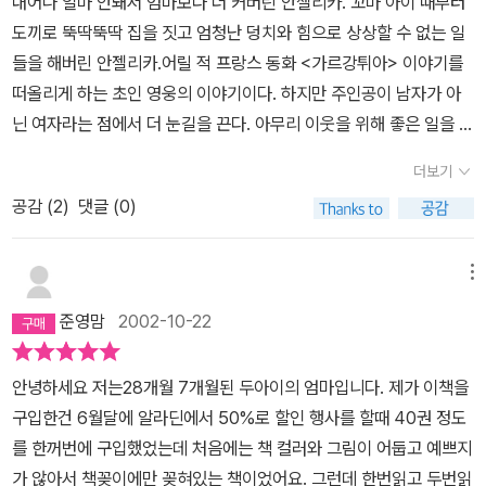
내어나 얼마 안돼서 엄마보다 더 커버린 안젤리카. 꼬마 아이 때부터
직은 거기까지는 아닌것 같다.조금 더 커서 별자리에 흥미를 가지면
도끼로 뚝딱뚝딱 집을 짓고 엄청난 덩치와 힘으로 상상할 수 없는 일
다시 한번 일러주어야지....정말 상상력의 끝은 어디인지 알수가 없다.
들을 해버린 안젤리카.어릴 적 프랑스 동화 <가르강튀아> 이야기를
오늘도 참 즐거운책 한권을 읽었다.
떠올리게 하는 초인 영웅의 이야기이다. 하지만 주인공이 남자가 아
닌 여자라는 점에서 더 눈길을 끈다. 아무리 이웃을 위해 좋은 일을 하
더라도 여자라면 그 자체가 걸림돌이 되던 시대에 여자 아이를 주인
더보기
공으로 이런 얘기가 만들어지다니.덩치 크고 힘 센 안젤리카가 그 모
공감 (
2
)
댓글 (0)
습만큼이나 넓은 마음과 애정을 가지고 있음을 느끼게 해준다.
메뉴
준영맘
2002-10-22
안녕하세요 저는28개월 7개월된 두아이의 엄마입니다. 제가 이책을
구입한건 6월달에 알라딘에서 50%로 할인 행사를 할때 40권 정도
를 한꺼번에 구입했었는데 처음에는 책 컬러와 그림이 어둡고 예쁘지
가 않아서 책꽂이에만 꽂혀있는 책이었어요. 그런데 한번읽고 두번읽