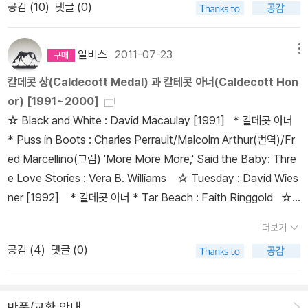
루만지면서 푸근하게 풀어내는 빛을 심는 사람이기에 아름답다.#Sw
공감 (
10
)
댓글 (0)
을 나온 젊은 엄마뿐 아니라 젊은 아빠도 “아직 낯설거나 모르는 그림
ampAngel #AnneIsaacs #PaulOZelinskyㅍㄹㄴ글 : 숲노래·파
책”을 먼저 펼쳐서 반갑게 배울 수 있기를 바라요. 온누리 모든 그림
란놀(최종규). 낱말책을 쓴다. 《풀꽃나무 들숲노래 동시 따라쓰기》,
책은 ‘아이 혼자’ 읽는 책이 아닙니다. ‘엄마가 아이한테만’ 읽히는 책
알비스
2011-07-23
메뉴
《새로 쓰는 말밑 꾸러미 사전》, 《미래세대를 위한 우리말과 문해력》,
이 아닙니다. ‘엄마도 아빠도 아이도’ 처음으로 새롭게 만나서 눈뜨고
《들꽃내음 따라 걷다가 작은책집을 보았습니다》, 《우리말꽃》, 《쉬운
칼데콧 상(Caldecott Medal) 과 칼테콧 아너(Caldecott Hon
귀열고 마음짓는 첫발을 나란히 내딛는 즐거운 노래꾸러미입니다.
말이 평화》, 《곁말》, 《책숲마실》, 《우리말 수수께끼 동시》, 《시골에
or) [1991~2000]
가랑비가 가볍게 듣는 낮입니다. 부산 보수동으로 마실을 나온 사람
서 살림 짓는 즐거움》, 《이오덕 마음 읽기》을 썼다. blog.naver.co
☆ Black and White : David Macaulay [1991] * 칼데콧 아너
이 제법 있습니다. 아주 많지는 않더라도, 빗길을 가만히 거닐면서 이
m/hbooklove+올림픽 경제성 분석 엉터리.. 전주 올림픽에 찬물ht
* Puss in Boots : Charles Perrault/Malcolm Arthur(번역)/Fr
책 저 책 들여다보는 길손을 꽤 볼 수 있습니다. ‘좋은그림’을 바라며
tps://n.news.naver.com/article/659/0000041987'검찰개
ed Marcellino(그림) 'More More More,' Said the Baby: Thre
찰칵찰칵 스치는 사람을 보고, 나긋이 머물며 한 자락 두 자락 품는 책
혁-김어준發 음모론'…내홍 휩쓸린 민주https://n.news.naver.co
e Love Stories : Vera B. Williams ☆ Tuesday : David Wies
손을 봅니다. 오늘은 〈동화서점〉부터 깃듭니다. 그림책을 잘 모르는
m/article/629/0000480476'미친X, 죽을라고'…'요양원 직원에
ner [1992] * 칼데콧 아너 * Tar Beach : Faith Ringgold ☆
이웃님한테 드리려고 이모저모 챙깁니다. 이제 막 그림책에 다가서기
폭언' 청도군수, 무단침입까지?https://n.news.naver.com/articl
Mirette on the High Wire : Emily Arnold McCully [1993] *
를 바라는 ‘나어린 아빠’와 ‘나이든 아빠’한테 드리려고 요모조모 고릅
더보기
e/417/0001133758[단독]수원 팔달산 다 태우려했나…방화 용의
칼데콧 아너 * The Stinky Cheese Man and Other Fairly Stupi
니다. 아기가 태어나기 앞서 어버이 둘이 나란히 읽고 되새길 적에 빛
공감 (
4
)
댓글 (0)
자, 7곳에 불 질렀다https://n.news.naver.com/mnews/rankin
d Tales :Jon Scieszka/Lane Smith(그림) Seven Blind Mice :
나는 그림책입니다. 아이가 자라는 동안 어버이 둘이 함께 읽고 배우
g/article/421/0008821988?ntype=RANKING+정부도 욕먹
Ed Young Working Cotton : Sherley Anne Williams/Carole
기에 아름다운 그림책입니다. 아이가 커서 스무 살이나 서른 살을 지
인 김의겸 사퇴···새만금개발청장 취임 8개월 만에 ‘6월 재선거’ 출마
Byard(그림) ☆ Grandfather's Journey : Allen Say [199
나더라도 새삼스레 들추며 눈물짓고 웃음짓는 사랑스러운 그림책입
반품/교환 안내