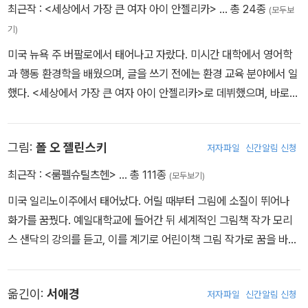
최근작 :
<세상에서 가장 큰 여자 아이 안젤리카>
… 총 24종
(모두보
안젤리카'니까. 어느 날 안젤리카가 살고 있던 테네시 주에 벼락이라
기)
고 하는 큰 곰이 나타난다. 날쌔고 교활한데다 총알로도 죽일 수 없는
미국 뉴욕 주 버팔로에서 태어나고 자랐다. 미시간 대학에서 영어학
이 곰은 순식간에 사람들의 양식을 빼앗아 간다. 안젤리카는 여러 남
과 행동 환경학을 배웠으며, 글을 쓰기 전에는 환경 교육 분야에서 일
자 사냥꾼들이 실패한 이 곰을 잡으러 나선다. 집에 가서 이불이나 꿰
했다. <세상에서 가장 큰 여자 아이 안젤리카>로 데뷔했으며, 바로
매라는 남자들의 비웃음을 뒤로 한 채. 세로 30cm가 넘는 커다란 판
그 해 퍼블리셔스 위클리가 선정한 '가장 유망한 작가'로 주목받았다.
형에 환상적인 그림과 이야기가 펼쳐진다. 칼데콧 명예상을 수상한
현재 캘리포니아 산타크루즈 근교에서 살고 있으며, 지은 책으로는 <
그림책답게 신비로우면서도 재치있는 이야기를 표현한 그림이 영화
그림:
폴 오 젤린스키
저자파일
신간알림 신청
나무 위 오두막 이야기>, <가시 실> 등이 있다.
장면들처럼 펼쳐진다. 각 그림의 가장자리를 보면 여러가지 형태의
나뭇결이 보이는데, 이는 그린이 젤린스키가 미국의 전통적인 민속
최근작 :
<룸펠슈틸츠헨>
… 총 111종
(모두보기)
예술 방식을 이용해 체리나무와 은행나무 베니어에 오일로 그린 그림
미국 일리노이주에서 태어났다. 어릴 때부터 그림에 소질이 뛰어나
이기 때문이다.
- 이예린 (2001-10-11)
화가를 꿈꿨다. 예일대학교에 들어간 뒤 세계적인 그림책 작가 모리
스 샌닥의 강의를 듣고, 이를 계기로 어린이책 그림 작가로 꿈을 바꾸
게 되었다. 《세상에서 가장 큰 여자 아이 안젤리카》, 《헨젤과 그레
텔》, 《룸펠슈틸츠헨》으로 세 차례에 걸쳐 칼데콧 아너 상을 받았고,
옮긴이:
서애경
저자파일
신간알림 신청
《라푼첼》로 칼테콧 상을 받았다.