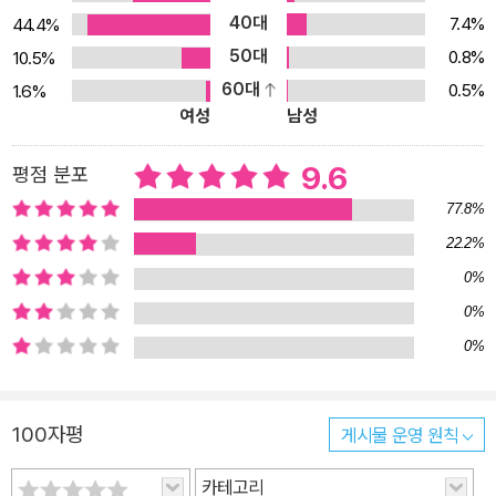
바다와 관련된 소설을, 한밤중 노래 구름이 나오는 부분엔 자장가를,
40대
7.4%
44.4%
작은 행성 위에서 주인공들이 뛰 놀 때는 어린왕자의 구절이 그림이
50대
0.8%
10.5%
된다. 부드럽고 우아한 선과 절제된 색감의 올리버 그림이 글자로 그
60대
0.5%
1.6%
림을 만든 샘 윈스턴의 작업과 어우러져 매 장면 볼거리가 풍성하고
여성
남성
다채롭다. 각 장면마다 주제에 맞는 문학 작품이 글자로 그려졌고, 한
국어판에 수록된 작품 수록 수는 40여 종이 넘는다. 독자들은 『책의
9.6
평점 분포
아이』 1권의 독서 경험을 통해 40여종의 고전 문학을 만날 수 있다.
77.8%
문학 작품이 주는 근사한 경험, 누구나 주인공이 되는 마법 같은 책 책
22.2%
의 아이와 떠난 여행으로 소년은 자기 안에 있던 상상력을 마음껏 발
0%
휘하게 되고, 인생 최고의 경험을 하게 된다. 때때로, 그림 글자로 이
0%
루어진 높고 커다란 산을 만나고, 험난한 파도와 유령의 성에 마주하
여도 차근차근 한 계단씩 오르며 모험을 이어간다. 그리고 마침내, 유
0%
령의 성에서 탈출하고 ‘이야기로 만든 세상’에서 마음껏 뛰놀게 된다.
이제 소녀가 사라진 자리, 소년은 어떤 이야기를 새롭게 만들어낼까?
100자평
게시물 운영 원칙
책의 마지막 장을 덮고 나면 얼른 새로운 책을 읽고픈 욕구가 솟구친
다. 소년처럼 책을 옆구리에 끼고 이야기가 샘솟는 책의 세계로 떠나
카테고리