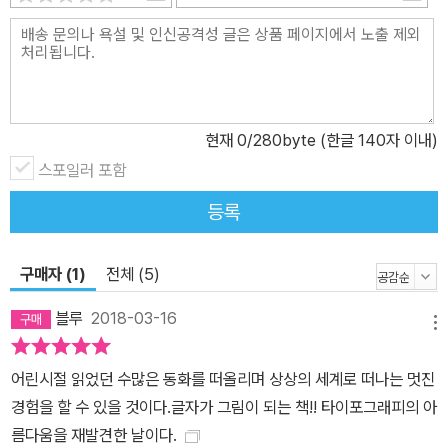
고 싶기 때문이다. 『책의 아이』는 아이들에게 책 읽기의 즐거움과 매
력에 눈뜨게 하고, 어른 독자에게 어릴 적 읽던 문학 작품의 추억을 떠
올리게 한다. 빠르고 현란한 디지털 화면에 익숙해진 요즘, 책의 행간
과 단어의 의미를 차근히 읽어 내려가게 하는 경험도 값지다. 장면 하
나하나 눈길을 붙잡는 그림들을 천천히 감상하다보면 문학과 예술이
현재
0
/280byte (한글 140자 이내)
주는 위로와 벅찬 감동을 선물 받게 될 것이다.
스포일러 포함
등록
구매자 (1)
전체 (5)
블루
2018-03-16
메뉴
어린시절 읽었던 수많은 동화를 떠올리며 상상의 세계로 떠나는 멋진
경험을 할 수 있을 것이다.글자가 그림이 되는 책!! 타이포그래피의 아
름다움을 재발견한 날이다.