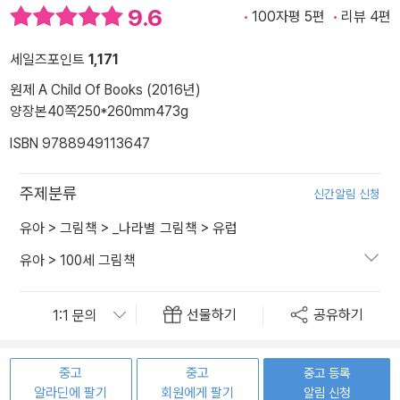
9.6
100자평 5편
리뷰 4편
세일즈포인트
1,171
원제 A Child Of Books (2016년)
양장본
40쪽
250*260mm
473g
ISBN 9788949113647
주제분류
신간알림 신청
유아
>
그림책
>
_나라별 그림책
>
유럽
유아
>
100세 그림책
선물하기
공유하기
중고
중고
중고 등록
알라딘에 팔기
회원에게 팔기
알림 신청