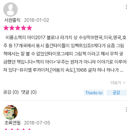
않았다면 아이가 글자로 구성된 그림이 이상하다고 생각하지 않았을
성이 독특하고 작품성을 인정받아 2017년 볼라냐 라가치상을 수상
메뉴
지도 모르겠어요. 스스로 알아차리기까지 오래 걸렸을 것 같아요. 이
했어요 페이스북 보면 북트레일러에 두 작가가 나오던데... 닮았어
번엔 신랑에게 '이 책 좀 읽어봐'라며 책을 무턱대고 건넸더랬죠. 신랑
서원홀릭
2018-01-02
요....ㅎㅎ 제목 [책의아이]는 이야기 나라에서 온 소녀에요~상상을
은 책을 열자마자 '이거 여기 그림에 있는 깨알 같은 글씨들도 다 읽어
하면 할수록 타이포그래피로 만들어진 글자파도를 넘나들면서 여행
야 해? 볼드체로도 있고. 이거 다 읽으라고 있는 거야?' 역시 어른은
​​​​비룡소책의 아이2017 볼로냐 라가치 상 수상작!!!한국,미국,영국,호
을 해요..낱말의 바다를 여행하면 함께 여행을 하고 싶은지 물어보죠
글자에 눈길이 가나 봐요 ㅋㅋㅋ도대체 어떤 책이길래 이런 반응들이
주 등 17개국에서 동시 출간타이틀이 임펙트있죠!!게다가 요즘 그림
그러다 만난 소년과 함께 상상의 산을 오르고 어둠속에서 보물을 찾
나왔을지 짐작이 가시나요?자 이제 책 속으로 들어가 볼게요 ㅎ짠~
책에서는 잘 볼 수 없었던타이포그래피 그림책 이라고 해서 무척 궁
곤해요.. 책을 자세히 살펴보면 걸리버여행기,보물섬,해저2만리,빨간
~ 책 면지입니다!!고전 문학 작품의 이름과 작가 이름이 빼곡히 적혀
금했던 책입니다<책의 아이>​​​​'우주는 원자가 아니라 이야기로 이루어
모자 등 우리가 많이 알고 있는세계명작들의 제목과 내용이 한줄 한
있네요. 여기 쓰여 있는 책들이 이 그림책에 다 담겨 있을지 궁금하긴
져 있다'-뮤리엘 루카이저,[어둠의 속도],1968​​​ ​​​​글자 하나 하나가 예
줄 적혀 있어요... 아직 명작을 접하지 않은 아이는 책 제목만 알려주
하지만그냥 패~스합니다. 이야기 세상에서 온 주인공인 책의 아이
술이 되는 타이포그래피가페이지 곳곳에 담긴 책입니다이야기 세상
는 선에서 책을 보여줬어요~~ 소녀와 소년이 기둥나무를 사이에 두
더보기
는 상상의 힘으로 낱말들로 구성된 바다를 떠다니고 있어요. 신랑
에서 한 여자 아이가 왔습니다책의 아이.​ '어머나~이 글씨좀 봐!!!''대
고 숨바꼭질 하는듯한 모습을 봤는데 ...알고보니이 기둥은 나무가 아
말대로 타이포그래피로 된 부분을 다 읽어야 하나 싶어서 읽어 봤는
공감 (
0
)
댓글 (0)
체 이건 무슨 글일까?'읽는 내내 감탄!!!!책의 아이는...상상의 힘으로
닌 책이었어요~~ 실제 두꺼운 책들!! 얼핏 보면 나무같죠~~ 그리고
데문장이 잘린 부분도 있고 자음과 모음 낯글자들이 쏟아져 있기도
바다 위를 떠다니고,낱말의 바다를 여행하는 아이랍니다무수히 많은
책 내용에 맞게 '유령의 성에 사는 괴물에게 쫓겨 다니기도 해요'라는
한 걸 보니꼭 읽어야 하는 부분은 아닌 것 같아요. 그런데 여기서 눈
글자가 파도가 되고 바다가 되고,산이 되고,길이 되는 책. 소년과 함
메뉴
내용은바로 [프랑케슈타인]책을 풀어놓은 그림이에요~~글자로 그
에 띄는 건 볼드체로 되어 있는 부분이네요!피노키오의 모험 보물섬1
께 이야기 세상을 여행하다가가끔은 유령의 성에 사는 괴물에게쫓겨
림을 그린게 바로 타이포그래피의 특징인것 같아요!!​타이포그래피에
초록연필
2018-07-05
5소년 표류기피터 팬 걸리버 여행기 등공통점 아시겠어요? 딩동댕!
다니기도 하지만책 속에는 상상할 수 없을 만큼 다양하고아름다운 일
대한 그림책을 처음접한 아이는 무척 신기해했어요...글자를 만들어