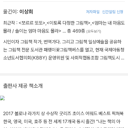
드에서 태어난 올리버 제퍼스는 현재 뉴욕 부르클린에서 아내 그리고
옮긴이:
이상희
저자파일
신간알림 신청
두 아이와 함께 살고 있습니다. 그동안 글 쓰고 그림 그린 책으로는
《와작와작 꿀꺽 책 먹는 아이》 《몽땅 붙어 버렸어!》 《우리는 이 행성
최근작 :
<쪼르르 또또>
,
<이토록 다정한 그림책>
,
<엄마는 내 마음도
에 살고 있어》 《바다야, 너도 내 거야》 《우리가 만들어 갈 세상》 등이
몰라 / 솔이는 엄마 마음도 몰라>
… 총 469종
(모두보기)
있습니다. http://www.oliverjeffers.com 사진출처 : ⓒ Caroline
시인이자 그림책 작가, 번역가다. 그리고 그림책 일상예술을 공유하
Tompkins
는 그림책 전문 도서관 패랭이꽃그림책버스를 열고, 현재 국제아동청
소년도서협의회(KBBY) 운영위원 및 사회적협동조합 그림책도시 상
임이사로 일하며, 원주시 그림책센터 일상예술 센터장으로 활동하고
있다. 존 버닝햄의 《비밀 파티》, 《마법 침대》, 바버러 쿠니의 《강물이
흘러가도록》, 《바구니 달》과 딕 브루너의 미피 시리즈, 《RAIN 비 내
출판사 제공 책소개
리는 날의 기적》을 비롯한 샘 어셔의 《기적》 그림책 시리즈 등 그림
책과 린다 수 박의 《사금파리 한 조각》, 《연싸움》을 우리말로 옮겼다.
2017 볼로냐 라가치 상 수상작 굿리즈 초이스 어워드 베스트 픽쳐북
한국, 영국, 미국, 호주 등 전 세계 17개국 동시 출간! “나는 책의 아