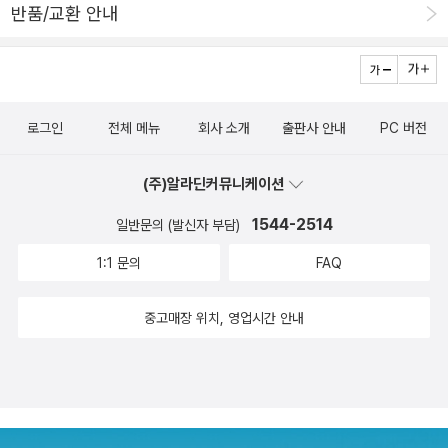
반품/교환 안내
에 익숙해진 요즘, 책의 행간과 단어의 의미를 차근히 읽어 내려가게
하는 경험도 값지다. 장면 하나하나 눈길을 붙잡는 그림들을 천천히
감상하다보면 문학과 예술이 주는 위로와 벅찬 감동을 선물 받게 될
것이다.
로그인
전체 메뉴
회사 소개
출판사 안내
PC 버전
(주)알라딘커뮤니케이션
1544-2514
일반문의 (발신자 부담)
1:1 문의
FAQ
중고매장 위치, 영업시간 안내