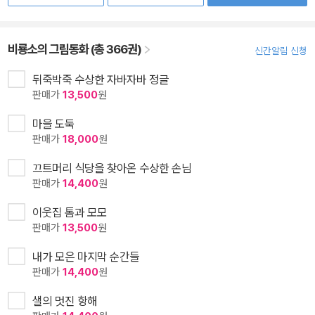
비룡소의 그림동화 (총 366권)
신간알림 신청
뒤죽박죽 수상한 자바자바 정글
판매가
13,500
원
마을 도둑
판매가
18,000
원
끄트머리 식당을 찾아온 수상한 손님
판매가
14,400
원
이웃집 톰과 모모
판매가
13,500
원
내가 모은 마지막 순간들
판매가
14,400
원
샐의 멋진 항해