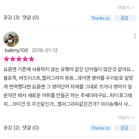
영어 원서 한 권 밖에 없네요... 존 클라센 작가 책처럼 심오하다거나
더보기
어려운 것 같지 않은데 글씨가 영문 필기체라 가독성이 약간 떨어지
공감 (
3
)
댓글 (0)
기도 하고(영어라 그런 거겠죠) 왠지 때를 기다려야만 할 것 같은...
느낌에....아이와 더욱 즐겁게 즐길 수 있는 시기를 기다리고 있어요.
나중에 이 작가 책 모아 보려고요 ㅎ아무튼, 빨간 강렬한 표지에 201
메뉴
7년 볼로냐 라가치 상 수상이라는 금빛 장식 두르고 나타난 기대의
bekmy100
2018-01-12
화제작 <책의 아이> 는요. 올리버 제퍼스의 유명세도 있지만 유명
타이포그래피 아티스트 샘 윈스턴이 타이포그래피로 공동 작업을 했
요즘엔 기존에 사용하지 않는 유행어 같은 단어들이 많은것 같아요...
기 때문에, 그리고 이 책이 고전문학을 어떻게 담아냈을까 하는 궁금
욜로족, 버킷리스트,캘러그라피 등등...과거엔 영어를 우리말로 알맞
증으로 인해 그림책을 사랑하는 사람들의 관심을 듬뿍 받고 있어요.
게 번역했다면 요즘엔 그 영어단어 자체를 그대로 쓰거나 영어의 앞
문자 그대로 기. 대. 작. 타이포그래피란 글자들로 그림을 형상화하는
문자만 떼서 새로운 어휘를 만들곤 하는 추세더라구요...타이포그래
작업인데요. 전 이를 본 적이 없어서 더욱 궁금하더라고요. 일단 제가
피....!!!이건 또 무슨말인가...캘러그라피같은건가? 아리송해서 사전
책의 구성을 가볍게 한 번 훑어보고아직 글을 읽지 못하여 글도 그림
을 찾아봤어요~~타이포그래피는 글씨체를 디자인화 한걸 말하더라
으로 인식할 법한 5세 첫째와 그림책을 읽어 보았어요. 그리곤 물었
더보기
구요...일명 문자디자인!! 제가 좋아하는 비룡소 그림동화 249번이
죠. '뭐 이상한 거 없어?'아이는 그제서야 책을 넘겨보며 대답하더라
공감 (
2
)
댓글 (0)
나왔어요..[책의아이][크레용이 화났어]로 유명한 올리버 제퍼스와
고요.'음... 이상한 거 같아요. 그림에 글자가 있어요'아마도 제가 묻지
샘윈스턴이 함께 쓰고 그린 [책의아이]는 타이포그래피를 활용한 구