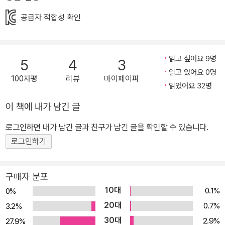
라는 것을 단번에 알아보았다고 한다. 책을 사랑했던 두 작가는 어린
시절에 읽었던 책 이야기를 나누다 고전 문학을 현대적으로 재해석한
공급자 적합성 확인
그림책을 기획하게 되었다. 이 작업에만 총 6년이 걸렸고 오랜 기간
협업한 덕분에 그림 글자와 일러스트가 생생하게 살아 움직이는 그림
책이 완성되었다. 『책의 아이』는 올리버 제퍼스와 샘 윈스턴이라는
읽고 싶어요 9명
5
4
3
읽고 있어요 0명
현대 예술가의 콜라보인 동시에 아주 오래 전 고인이 된 거장들과 두
100자평
리뷰
마이페이퍼
읽었어요 32명
젊은 현대 작가의 특별한 콜라보이기도 하다. 고전 문학 속 한 장면들
이 『책의 아이』 속에서 색다르고 독창적인 방식으로 새로이 등장하기
이 책에 내가 남긴 글
때문이다. 그림책의 새로운 시도, 타이포그래피 그림책 세월이 흘러
로그인하면 내가 남긴 글과 친구가 남긴 글을 확인할 수 있습니다.
도 여전히 고전은 사랑받는다. 걸작은 시간이 지나도 그 가치와 감동,
로그인하기
교훈이 새로워지기 때문이다. 이 책의 '글자로 된 그림' 즉 타이포그래
피는 고전으로 사랑받는 최고의 문학 작품으로 채워졌다. 책의 표지
를 자세히 들여다보면 주인공 소녀가 앉아 있는 책 뒤의 그림자를 발
구매자 분포
견할 수 있다. 이 그림자는 아주 작은 글자로 섬세하게 그려졌다. 문자
10대
0.1%
0%
가 모여 그림이 된 것이다. 샘 윈스턴의 섬세한 타이포그래피 작업은
20대
0.7%
3.2%
마치 명작의 한 장면을 찢어 콜라주 한 것 같다. 바다를 표현할 때는
30대
2.9%
27.9%