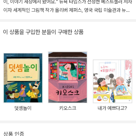
이, 이야기 세상에서 왔어요.” 뉴욕 타임스가 선정한 베스트셀러 저자
이자 세계적인 그림책 작가 올리버 제퍼스, 영국 국립 미술관과 뉴욕
현대 미술관 등 전 세계 미술관에 작품이 전시된 예술가 샘 윈스턴이
함께 만든 그림책 『책의 아이』가 ㈜비룡소에서 출간되었다. 이 책은
이 상품을 구입한 분들이 구매한 상품
‘이야기 세상’에서 온 ‘책의 아이’가 한 소년을 만나 문학 속으로 모험
을 떠나는 내용으로, 출간되자마자 해외 유명 언론에서 극찬을 받았
고 한국, 영국, 미국, 호주 등 17개국에서 동시 출간되었다. 특히 올
해, 아동 분야 최고 권위의 상인 볼로냐 라가치 상을 받았다. 주인공
소녀 ‘책의 아이’는 작은 배를 타고 소년의 집에 도착해 함께 모험을
떠난다. 둘은 옛이야기의 숲과 상상의 산, 노래 구름을 지나 마법 같은
이야기 속으로 빠져든다. 매 장면마다 올리버 제퍼스의 부드럽고 우
아한 선의 그림 위에 샘 윈스턴의 환상적인 타이포그래피 그림이 더
해졌다. 올리버 제퍼스와 샘 윈스턴은 고전 문학에 대한 존경을 담아
덧셈놀이
키오스크
내가 예쁘다고?
그림책을 만들고, 새롭게 오마주하여 『책의 아이』를 탄생시켰다. 세
대와 시대를 넘나드는 예술가들의 환상적인 콜라보레이션! 올리버 제
퍼스와 샘 윈스턴은 처음 만나자마자 서로가 어른의 몸에 갇힌 아이
상품 인증