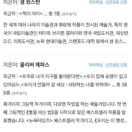
지은이:
샘 윈스턴
저자파일
신간알림 신청
최근작 :
<책의 아이>
… 총 1종
(모두보기)
전 세계 여러 나라의 미술관과 화랑에 작품이 전시된 예술가. 특히 영
국의 국립미술관인 테이트 브리튼 갤러리와 영국 국립도서관, 워싱턴
D.C. 의회도서관, 뉴욕 현대미술관, 스탠포드 대학 등에서 샘 윈스턴
의 작품을 영구 소장하고 있다. 런던에서 일하며 살고 있다.
지은이:
올리버 제퍼스
저자파일
신간알림 신청
최근작 :
<우주로 나가 지구를 돌아본다면>
,
<우리 집에 유령이 살고
있어요!>
,
<우리가 만들어 갈 세상 : 사랑하는 너를 위하여>
… 총 38
9종
(모두보기)
화가이자 그림책 작가이며, 다양한 작업을 하는 예술가입니다. 첫 번
째 그림책인 《별을 따는 법》을 시작으로 많은 베스트셀러 작품을 발
표했습니다. <뉴욕타임즈> 베스트셀러 작가이고, 《우리는 이 행성에
살고 있어》는 <타임지> 올해의 책에 선정되기도 했습니다. 북아일랜