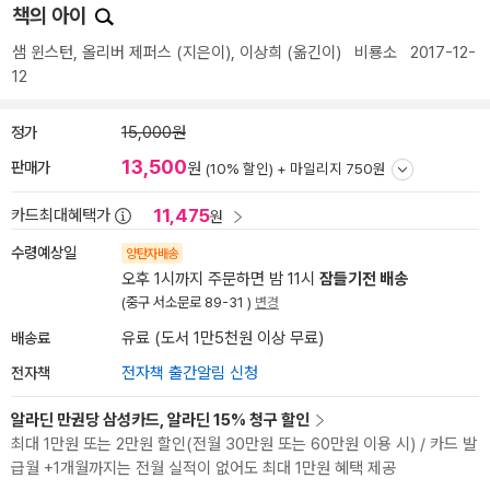
책의 아이
샘 윈스턴
,
올리버 제퍼스
(지은이),
이상희
(옮긴이)
비룡소
2017-12-
12
정가
15,000원
13,500
판매가
원
(10% 할인) +
마일리지 750원
11,475
카드최대혜택가
원
수령예상일
양탄자배송
오후 1시까지 주문하면 밤 11시
잠들기전 배송
(중구 서소문로 89-31 )
변경
배송료
유료 (도서 1만5천원 이상 무료)
전자책
전자책 출간알림 신청
알라딘 만권당 삼성카드, 알라딘 15% 청구 할인
최대 1만원 또는 2만원 할인(전월 30만원 또는 60만원 이용 시) / 카드 발
급월 +1개월까지는 전월 실적이 없어도 최대 1만원 혜택 제공