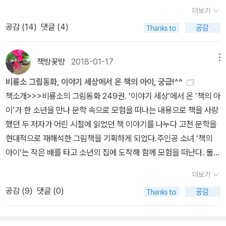
라 이야기들도, 만화책들도, 그리고 단편 소설이나 또 설화나 장편 소
더보기
설들도 (그런데 프루스트는 조금 고민해 본다음에) 책의 아이가 실어
공감 (
14
)
댓글 (4)
오고 책의 집을 짓고 펼친다. 여기, 내 앞에. 여행 중에도 책의 아이를
만났지. 그 유명한 츠타야 서점 타이페이 직영점과 '성품서점' Eslite
Spectrum. 카페와 휴식공간도 넉넉하고 백화점 같은 구성에 어린이
책방꽃방
2018-01-17
메뉴
책은 아동복과 장난감 파는 층에. 우리 작가 번역 그림책은 있었지만
비룡소 그림동화, 이야기 세상에서 온 책의 아이, 궁금!^^
'한국 작가 소설책은 없다'고 단호하게 말하는 점원. 서운하네, 그렇게
책소개>>>비룡소의 그림동화 249권. ‘이야기 세상’에서 온 ‘책의 아
한국 관광객이 많이 온다는데 한국 작가들이 만드는 이야기는 안궁금
이’가 한 소년을 만나 문학 속으로 모험을 떠나는 내용으로 책을 사랑
한가봐. 국가도서관에는 수험생으로 보이는 젊은이들이 휴게실에서
했던 두 저자가 어린 시절에 읽었던 책 이야기를 나누다 고전 문학을
컵라면 먹으면서도 열심히 공부한다. 어디나 책의 아이를 잠깐, 혹은
현대적으로 재해석한 그림책을 기획하게 되었다.주인공 소녀 ‘책의
길게 잊는걸까.
아이’는 작은 배를 타고 소년의 집에 도착해 함께 모험을 떠난다. 둘은
옛이야기의 숲과 상상의 산, 노래 구름을 지나 마법 같은 이야기 속으
더보기
로 빠져든다. 매 장면마다 올리버 제퍼스의 부드럽고 우아한 선의 그
공감 (
9
)
댓글 (0)
림 위에 샘 윈스턴의 환상적인 타이포그래피 그림이 더해졌다.아이들
에게 책 읽기의 즐거움과 매력에 눈뜨게 하고, 어른 독자에게 어릴 적
읽던 문학 작품의 추억을 떠올리게 한다. 빠르고 현란한 디지털 화면