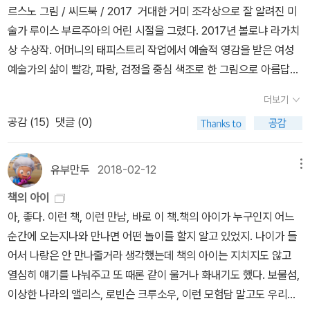
겠는가?훅 넘겨봤는데 타이포그래피 때문에 다시 보고 싶어지는 책.
하는 영상이 올려져 있길래 가져와 봤어요 ↓ ↓전 두 작가가 이 책을
묘하고 아름다운 책이다.
세 단어로 표현한 장면이 특히 인상적이었는데요.올리버 제퍼스는 O
de to Literature (문학작품에 바치는 시?) 라고 말하고,샘 윈스턴
은 World of Words (단어로 구성된 세상)라고 이야기하는데 이조
차도 문학적으로 느껴지네요 ㅎ 아이는 이 책에 큰 반응 보이지 않
더보기
았지만성장함에 따라 고전 문학 작품을 접하고 나면 어떤 책이 이 그
림책에 숨어 있을지 찾아보는 재미를 느낄 수 있을 거라 생각해요.소
공감 (
15
)
댓글 (0)
장 가치 있는 책으로 아이와 함께 이 그림책에 대해 이야기 나눌 날을
기다려 봅니다.
유부만두
2018-02-12
메뉴
책의 아이
아, 좋다. 이런 책, 이런 만남, 바로 이 책.책의 아이가 누구인지 어느
순간에 오는지나와 만나면 어떤 놀이를 할지 알고 있었지. 나이가 들
어서 나랑은 안 만나줄거라 생각했는데 책의 아이는 지치지도 않고
열심히 얘기를 나눠주고 또 때론 같이 울거나 화내기도 했다. 보물섬,
이상한 나라의 앨리스, 로빈슨 크루소우, 이런 모험담 말고도 우리나