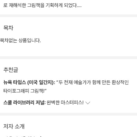
로 재해석한 그림책을 기획하게 되었다.
주인공 소녀 ‘책의 아이’는 작은 배를 타고 소년의 집에 도착해 함께
목차
모험을 떠난다. 둘은 옛이야기의 숲과 상상의 산, 노래 구름을 지나 마
법 같은 이야기 속으로 빠져든다. 매 장면마다 올리버 제퍼스의 부드
목차없는 상품입니다.
럽고 우아한 선의 그림 위에 샘 윈스턴의 환상적인 타이포그래피 그
림이 더해졌다.
추천글
아이들에게 책 읽기의 즐거움과 매력에 눈뜨게 하고, 어른 독자에게
어릴 적 읽던 문학 작품의 추억을 떠올리게 한다. 빠르고 현란한 디지
뉴욕 타임스 (미국 일간지):
“두 천재 예술가가 함께 만든 환상적인
털 화면에 익숙해진 요즘, 책의 행간과 단어의 의미를 차근히 읽어 내
타이포그래피 그림책!”
려가게 하는 경험도 값지다. 장면 하나하나 눈길을 붙잡는 그림들을
스쿨 라이브러리 저널:
완벽한 마스터피스!
천천히 감상하다보면 문학과 예술이 주는 위로와 벅찬 감동을 선물
받게 될 것이다.
저자 소개