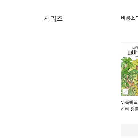
시리즈
비룡소
뒤죽박죽
자바 정