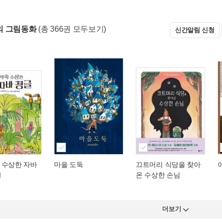
의 그림동화
(총 366권 모두보기)
신간알림 신청
 수상한 자바
마을 도둑
끄트머리 식당을 찾아
글
온 수상한 손님
더보기