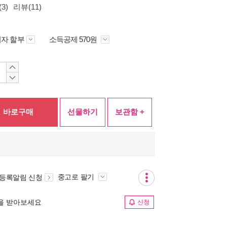
3)
리뷰(11)
자 할부
소득공제 570원
바로구매
선물하기
보관함 +
중고로 팔기
 등록알림 신청
림을 받아보세요
신청