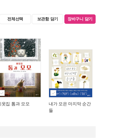
전체선택
보관함 담기
장바구니 담기
이웃집 톰과 모모
내가 모은 마지막 순간
들