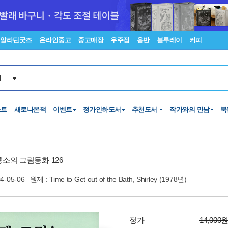
알라딘굿즈
온라인중고
중고매장
우주점
음반
블루레이
커피
서
스트
새로나온책
이벤트
정가인하도서
추천도서
작가와의 만남
북
소의 그림동화 126
4-05-06
원제 : Time to Get out of the Bath, Shirley (1978년)
정가
14,000