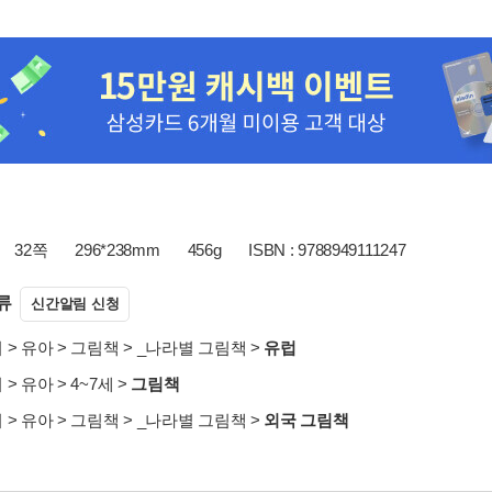
32쪽
296*238mm
456g
ISBN : 9788949111247
류
신간알림 신청
서
>
유아
>
그림책
>
_나라별 그림책
>
유럽
서
>
유아
>
4~7세
>
그림책
서
>
유아
>
그림책
>
_나라별 그림책
>
외국 그림책