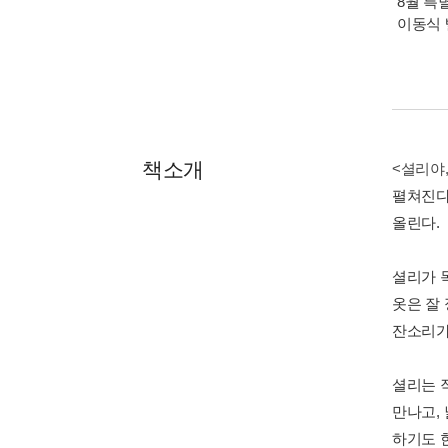
8월 특
이동식 
책소개
<셜리야,
펼쳐진다
올린다.
셜리가 
옷은 잘 
잔소리가
셜리는 
만나고,
하기도 