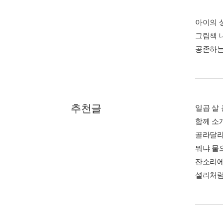
아이의 
그림책 
공존하는
추천글
일곱 살
함께 소
골라달라고
뭐냐 물으
잔소리에 
셜리처럼