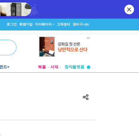
로그인
회원가입
마이페이지
고객센터
장바구니
(0)
투비컨티뉴드
펀드
북플
서재
창작플랫폼
투비컨티뉴드
원