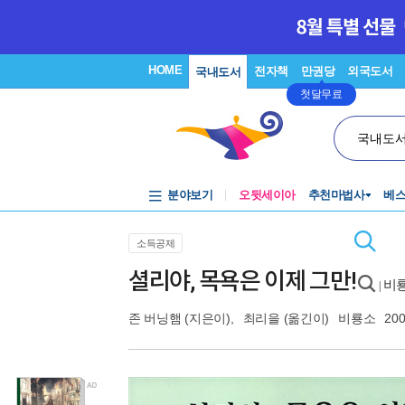
HOME
전자책
만권당
외국도서
국내도서
첫달무료
국내도
분야보기
오뒷세이아
추천마법사
베
소득공제
셜리야, 목욕은 이제 그만!
비룡
|
존 버닝햄
(지은이),
최리을
(옮긴이)
비룡소
200