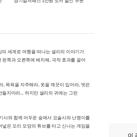
간
경기컬처패스 1만원 도서 할인 쿠폰
삼성카드가 쏜다! 알라
상상의 세계로 여행을 떠나는 셜리의 이야기가
 왼쪽과 오른쪽에 배치해, 극적 효과를 끌어
, 목욕을 자주해라, 옷을 깨끗이 입어라, 벗은
만들지마라... 하지만 셜리의 귀에는 그런
 기사와 함께 어두운 숲에서 요술사와 난쟁이를
불어넣은 오리 모양의 튜브를 타고 신나는 게임을