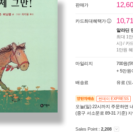
12,6
판매가
10,7
카드최대혜택가
알라딘 
최대 1만
시) / 
1만원 
마일리지
700원(5
+ 5만원
배송료
유료 (도
양탄자배송
썬데이 EXPRESS
오늘(일) 22시까지 주문하면 내
(중구 서소문로 89-31 기준)
지
Sales Point :
2,208