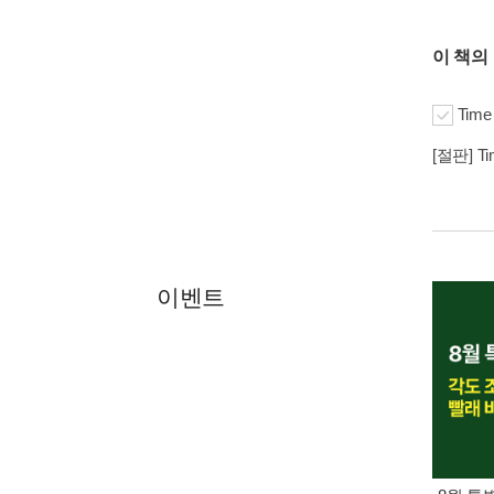
이 책의
Time 
[절판] Tim
이벤트