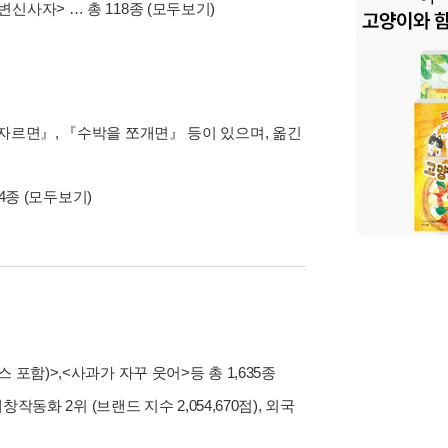
 변신사자>
… 총 118종
(모두보기)
자르면』, 『수박을 쪼개면』 등이 있으며, 옮긴
84종
(모두보기)
스 포함)>
,
<사과가 자꾸 웃어>
등 총 1,635종
내창작동화 2위 (브랜드 지수 2,054,670점), 외국