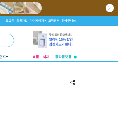
로그인
회원가입
마이페이지
고객센터
장바구니
(0)
투비컨티뉴드
펀드
북플
서재
창작플랫폼
투비컨티뉴드
원