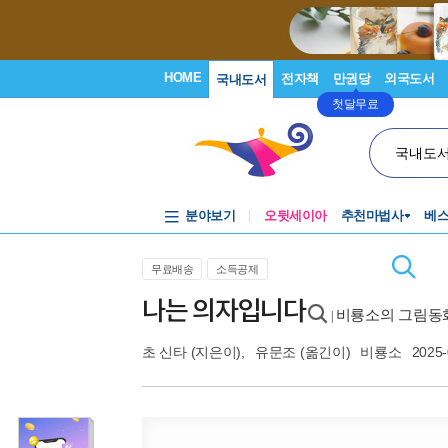
HOME
전자책
만권당
외국도서
국내도서
첫달무료
국내도
분야보기
오뒷세이아
추천마법사
베
무료배송
소득공제
나는 의자입니다
비룡소의 그림동화
|
초 신타
(지은이),
유문조
(옮긴이)
비룡소
2025-