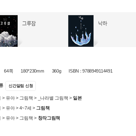
64쪽
180*230mm
360g
ISBN : 9788949114491
류
신간알림 신청
서
>
유아
>
그림책
>
_나라별 그림책
>
일본
서
>
유아
>
4~7세
>
그림책
서
>
유아
>
그림책
>
창작그림책