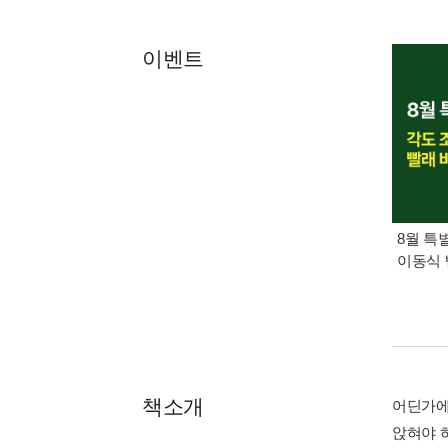
이벤트
8월 특
이동식 
책소개
어딘가에
앉혀야 하