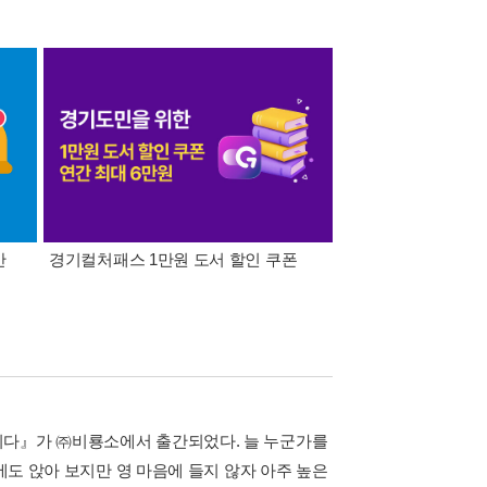
간
경기컬처패스 1만원 도서 할인 쿠폰
삼성카드가 쏜다! 알라
니다』가 ㈜비룡소에서 출간되었다. 늘 누군가를
에도 앉아 보지만 영 마음에 들지 않자 아주 높은