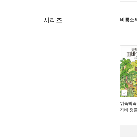
시리즈
비룡소
뒤죽박죽
자바 정