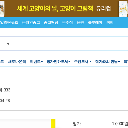
알라딘굿즈
온라인중고
중고매장
우주점
음반
블루레이
커피
서
스트
새로나온책
이벤트
정가인하도서
추천도서
작가와의 만남
북
 333
04-28
정가
17,000