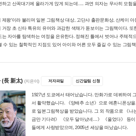
견하고 산꼭대기에 올라가게 앉게 되는데…. 과연 의자는 무사히 모험을
 제왕’이라 불리며 일본 그림책상 대상, 고단샤 출판문화상, 산케이 
 거장 초 신타 특유의 유머와 과감한 색채가 돋보이는 그림책이다. 또
도는 자아를 탐색하는 여정을 은유한다. 정해진 틀에서 벗어나 주체적
볼 수 있는 철학적인 지점도 있어 아이와 어른 모두 즐길 수 있는 그림책
타
(長 新太)
(지은이)
저자파일
신간알림 신청
1927년 도쿄에서 태어났습니다. 만화가로 데뷔하여 그
서 활약했습니다. 《양배추 소년》으로 에혼니폰상을
로 일본그림책상을 받았습니다. 그 외 작품으로 《나
금만 기다려》 《모두 달아났네…》 《울었다》 등이 
들에게 사랑받았으며, 2005년 세상을 떠났습니다.