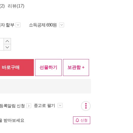
2)
리뷰(17)
자 할부
소득공제 690원
바로구매
선물하기
보관함 +
중고로 팔기
 등록알림 신청
림을 받아보세요
신청