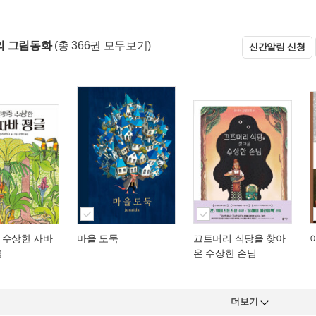
의 그림동화
(총 366권 모두보기)
신간알림 신청
 수상한 자바
마을 도둑
끄트머리 식당을 찾아
글
온 수상한 손님
더보기