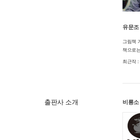
유문조
그림책 
책으로는
최근작 :
출판사 소개
비룡소