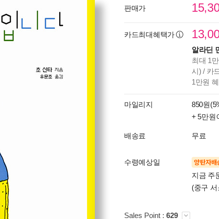
15,3
판매가
13,0
카드최대혜택가
알라딘 
최대 1만
시) / 
1만원 
마일리지
850원(5
+ 5만원
배송료
무료
수령예상일
양탄자배
지금 주
(중구 서
Sales Point :
629