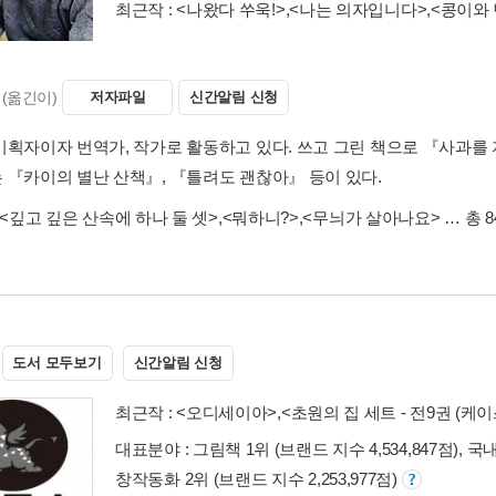
최근작 :
<나왔다 쑤욱!>
,
<나는 의자입니다>
,
<콩이와
(옮긴이)
저자파일
신간알림 신청
기획자이자 번역가, 작가로 활동하고 있다. 쓰고 그린 책으로 『사과를 
 『카이의 별난 산책』, 『틀려도 괜찮아』 등이 있다.
<깊고 깊은 산속에 하나 둘 셋>
,
<뭐하니?>
,
<무늬가 살아나요>
… 총 
도서 모두보기
신간알림 신청
최근작 :
<오디세이아>
,
<초원의 집 세트 - 전9권 (케이
대표분야 : 그림책 1위 (브랜드 지수 4,534,847점), 국
창작동화 2위 (브랜드 지수 2,253,977점)