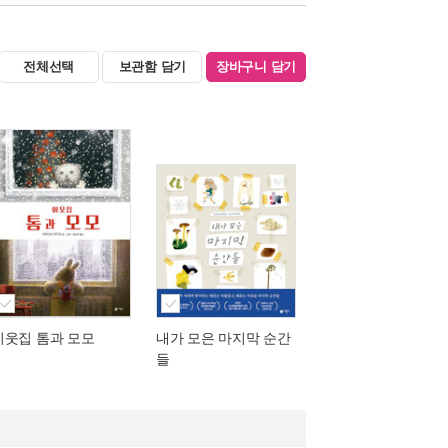
전체선택
보관함 담기
장바구니 담기
이웃집 톰과 모모
내가 모은 마지막 순간
들