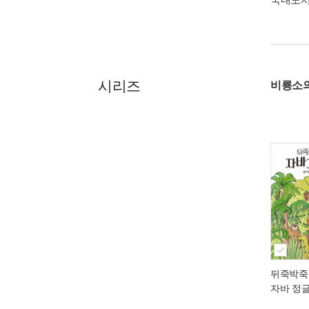
시리즈
비룡소
뒤죽박죽
자바 정