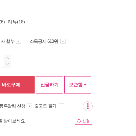
6)
리뷰(18)
자 할부
소득공제 610원
바로구매
선물하기
보관함 +
중고로 팔기
 등록알림 신청
림을 받아보세요
신청