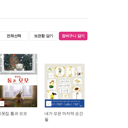
전체선택
보관함 담기
장바구니 담기
이웃집 톰과 모모
내가 모은 마지막 순간
들