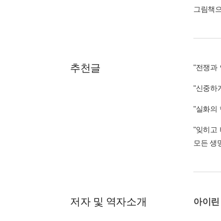
그림책으
추천글
"전쟁과
"신중하
"실화의
"잊히고
모든 생
저자 및 역자소개
아이린