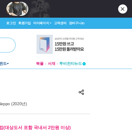
로그인
회원가입
마이페이지
고객센터
장바구니
(0)
투비컨티뉴드
펀드
북플
서재
창작플랫폼
투비컨티뉴드
Aleppo (2020년)
컵(대상도서 포함 국내서 2만원 이상)