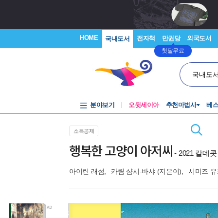
HOME
전자책
만권당
외국도서
국내도서
첫달무료
국내도
분야보기
오뒷세이아
추천마법사
베
소득공제
행복한 고양이 아저씨
- 2021 칼
아이린 래섬
,
카림 샴시-바샤
(지은이),
시미즈 유