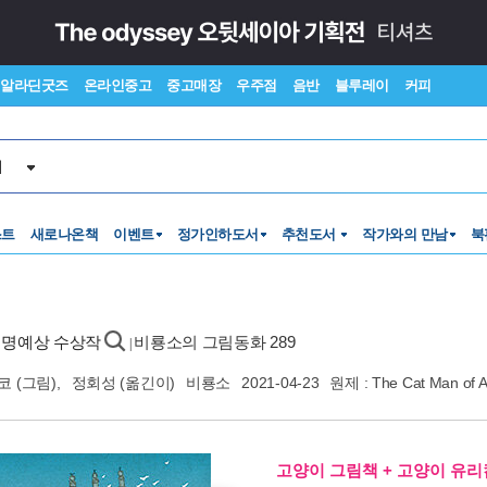
알라딘굿즈
온라인중고
중고매장
우주점
음반
블루레이
커피
서
스트
새로나온책
이벤트
정가인하도서
추천도서
작가와의 만남
북
데콧 명예상 수상작
비룡소의 그림동화 289
|
코
(그림),
정회성
(옮긴이)
비룡소
2021-04-23
원제 : The Cat Man of 
고양이 그림책 + 고양이 유리