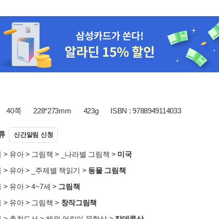
40쪽
228*273mm
423g
ISBN : 9788949114033
류
신간알림 신청
서
>
유아
>
그림책
>
_나라별 그림책
>
미국
서
>
유아
>
_주제별 책읽기
>
동물 그림책
서
>
유아
>
4~7세
>
그림책
서
>
유아
>
그림책
>
창작그림책
서
>
추천도서
>
해외 어린이 문학상
>
칼데콧상