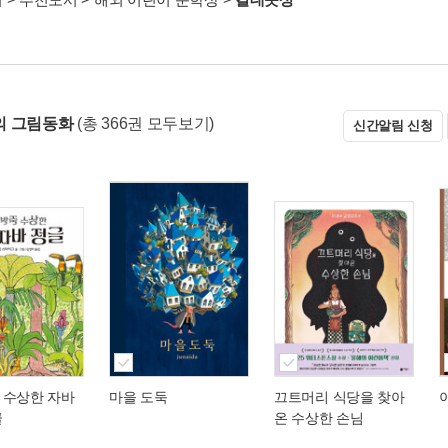
의 그림동화
(총 366권 모두보기)
신간알림 신청
 수상한 자바
마을 도둑
끄트머리 식당을 찾아
글
온 수상한 손님