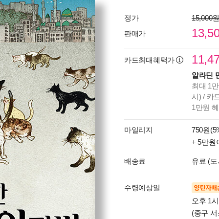
정가
15,000
13,5
판매가
11,4
카드최대혜택가
알라딘 
최대 1만
시) / 
1만원 
마일리지
750원(5
+ 5만원
배송료
유료 (도
수령예상일
양탄자배
오후 1
(중구 서