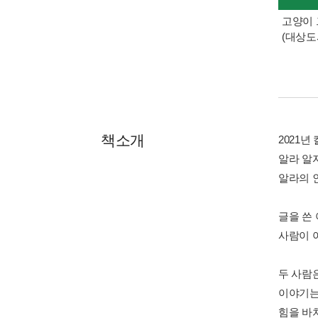
고양이 
(대상도
책소개
2021년
알라 알
알라의 
글을 쓴
사람이 
두 사람
이야기는
힘을 바