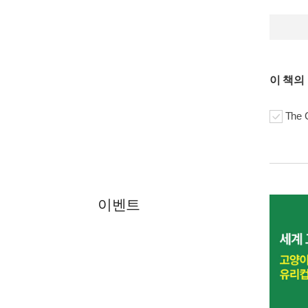
이 책의
The 
이벤트