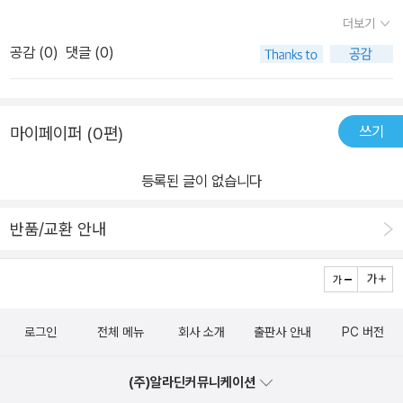
멋진 하루라 여기는딸의 모습이 너무나 사랑스러운 그림책이다. .어
두 하나.엄마 잠옷 하나, 내 잠옷 하나.엄마 목도리 하나, 내 목도리 하
더보기
릴 적 내게도 엄마는 그런 존재였다.엄마가 너~무 좋아서엄마와 잠시
나.엄마 수영복 하나, 내 수영복 하나.모두 같은 물건인데, 엄마와 내
공감 (
0
)
댓글 (0)
도 떨어지기 싫었다.천사같이 착하고 다정했던 우리 엄마는그 모습
것의 크기와 모양이 살짝 다르지요.그런데 한 쌍의 커플 아이템처럼
그대로 따뜻하고 정많은 할머니가 되었다. 딸아이는 그런 할머니를
너무나 잘 어울립니다.​엄마랑 나는 똑같은 물건이 많은 것 같아요.비
엄마인 나보다 더 사랑한단다. 반면에 아이에게 신용(?)을 잃은 나는
슷한 물건이 많다는 건, 생활 방식도, 취향도, 성향도 비슷하다는 의미
쓰기
마이페이퍼 (0편)
순위가 저~~만치 아래다.미안한 마음 가지고싶지 않은데그림책볼때
겠죠.여려분은 자녀와 어떤 똑같은 물건을 가지고 있나요?그 물건을
마다 반성모드😪🙄..해당 후기는 비룡소로부터 도서를 제공받고작
사용하며 비슷한 행동을 하고 있나요?우리도 이번 시간을 통해 아이
등록된 글이 없습니다
성한 솔직한 후기입니다. ..#비룡소 #엄마랑나랑 #칼데콧수상작 #칼
들과 얼마만큼의 유대감을 가지고 있는지 생각해보아요-!​이제 본격
데콧 #그림동화
적으로 이야기가 시작됩니다.'잘 잤니, 우리 딸?'​아침이 되면 엄마가
반품/교환 안내
노래를 합니다.햇살처럼 환하게 잘 잤냐고 물어보면서요.그러면 나는
엄마의 목소리를 따라 아래층으로 내려갑니다.​창밖을 바라본 나는 비
가 오고 있다는 사실을 알게 되었어요.가만히 바라보면서 유리창에
입김을 후, 후 불어 구름을 만들었어요.그러고는 엄마에게 외칩니다.​
로그인
전체 메뉴
회사 소개
출판사 안내
PC 버전
'와, 비 온다!''장화랑 물웅덩이의 날이네!''화장실 먼저 다녀오기.''그다
음엔 물 마시기!''비가 오는 날', 둘만의 루틴이 있는 것 같아요.마치 약
(주)알라딘커뮤니케이션
속이라도 정한 듯 말이에요.​그리고 둘은 각자의 컵을 하나 꺼내듭니