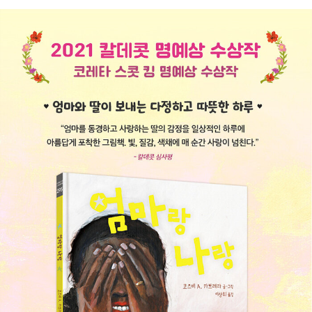
리는 날의 기적》을 비롯한 샘 어셔의 《기적》 그림책 시리즈 등 그림
책과 린다 수 박의 《사금파리 한 조각》, 《연싸움》을 우리말로 옮겼다.