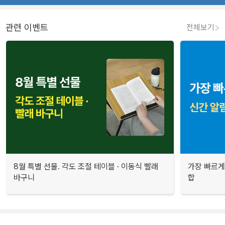
관련 이벤트
전체보기
8월 특별 선물. 각도 조절 테이블 · 이동식 빨래
가장 빠르게
바구니
합