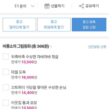
선물하기
공유하기
중고
중고
중고 등록
알라딘에 팔기
회원에게 팔기
알림 신청
비룡소의 그림동화 (총 366권)
신간알림 신청
뒤죽박죽 수상한 자바자바 정글
판매가
13,500
원
마을 도둑
판매가
18,000
원
끄트머리 식당을 찾아온 수상한 손님
판매가
14,400
원
이웃집 톰과 모모
판매가
13,500
원