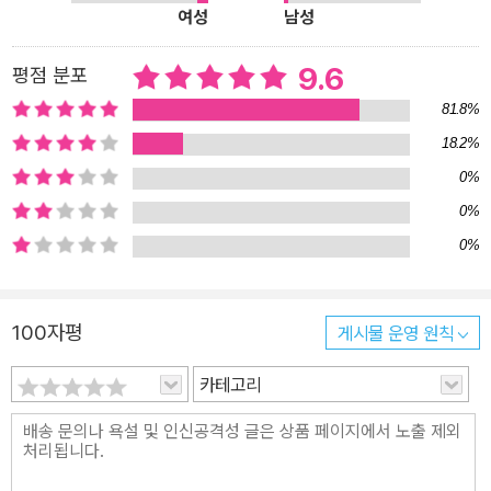
여성
남성
전 둘만의 시간을 보낸다. 엄마 컵, 내 컵. 엄마 칫솔, 내 칫솔. 엄마 그
릇, 내 그릇. 소녀는 엄마와 모든 것을 함께하고 싶다. 비 오는 거리로
9.6
평점 분포
산책을 나선 엄마와 소녀는 길의 이끼와 둥지, 사람들을 구경하고 하
81.8%
늘 높이 노래도 부른다. 잠자리에 들며 소녀는 하루를 반추한다. 항상
18.2%
함께였던 '엄마와 나'를. “우린 하늘을 향해 커다랗게 노래해요. 하늘
0%
은 나무보다도 높고 높아요. 엄마가 말하길 노래는 높아지고 낮아지
는 것이래요.“ 엄마가 아닌 딸의 시선에서 하루를 바라보는 『엄마랑
0%
나랑』은 모든 엄마와 딸들의 공감을 이끌어 낸다. 엄마와 같은 것을
0%
쓰고 싶고, 엄마와 나를 비교하고 닮은 점을 찾는 모습이나 엄마의 말
투를 따라하는 아이의 천진한 모습에서 사랑이 무엇인지 그대로 전해
100자평
게시물 운영 원칙
지는 듯하다. 소녀는 하루에 일어나는 모든 일을 엄마의 말과 행동, 마
음에 비추어 받아들인다. 나의 질문에 엄마가 건네는 진심 어린 대답,
카테고리
엄마가 나를 위해 준비한 따뜻한 아침밥과 마음을 알아주는 순간들이
아이의 하루를 만든다. 아이의 순수한 관찰력과 표현, 엄마와 딸의 다
정한 대화는 책 전반을 따뜻한 기운으로 감싼다. 『엄마랑 나랑』에는
'나보다 먼저 엄마였던 우리 엄마 프리스카에게'라는 헌사가 적혀 있