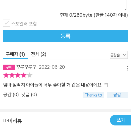
다. 딸에게는 엄마인 '나'도 한때는 내 엄마의 '딸'이었고, 그 엄마 또한
현재
0
/280byte (한글 140자 이내)
누군가의 딸이었다. 엄마와 딸이 같은 정서를 공유하며 하나의 크고
스포일러 포함
튼튼한 유대를 만들어 낸다. 엄마와 딸뿐 아니라 모든 부모와 자녀들
이 각자의 경험을 거울처럼 비추어 보고, 서로라는 하나뿐인 특별한
등록
관계를 그려 나가는 바탕이 되어 주는 그림책이다. ■ 아름다운 색채
와 질감, 시적 은유가 돋보이는 서정적인 그림책 책을 펼치면, 면지에
구매자 (1)
전체 (2)
알록달록한 여러 소품들이 눈에 들어온다. 하나는 크고 하나는 작은
양말, 슬리퍼, 가방, 우산, 의자··· 딸과 엄마가 공유하는 '엄마 것, 내
꾸루꾸루꾸
2022-06-20
메뉴
것'의 짝이 사랑스럽게 펼쳐져 있다. 이야기에 앞서 두 사람의 관계를
상징적인 이미지로 먼저 보여 준다. 또 페이지를 펼치면 밝고 다채로
엄마 껌딱지 아이들이 너무 좋아할 거 같은 내용이에요
운 아크릴 물감의 색상과 질감이 그대로 느껴지는 장면들이 생생하게
공감 (
0
)
댓글 (0)
떠오른다. 구름 가득한 하늘과 분홍빛 석양으로 물드는 하늘, 높이 솟
은 나무 그리고 불을 끄면 방 안을 가득 채우는 깜깜한 어둠과 별빛까
지 여러 색과 빛깔을 사용한 그림들은 매 장면마다 독자를 새로운 풍
쓰기
마이리뷰
경으로 초대한다. 따뜻하게 끓인 오트밀이나 뜨거운 샤워 물줄기의
온기, 생활의 흔적이 묻어나는 부엌과 거실의 풍경, 아이와 엄마의 비