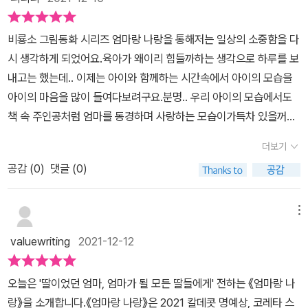
비룡소 그림동화 시리즈 엄마랑 나랑을 통해저는 일상의 소중함을 다
시 생각하게 되었어요.​육아가 왜이리 힘들까하는 생각으로 하루를 보
내고는 했는데.. 이제는 아이와 함께하는 시간속에서 아이의 모습을
아이의 마음을 많이 들여다보려구요.​분명.. 우리 아이의 모습에서도
책 속 주인공처럼 엄마를 동경하며 사랑하는 모습이가득차 있을꺼에
요.​우리.. 이 순간들 놓치지 말아요~아이가 훌쩍 크고 나면 엄마만 졸
더보기
졸 따라다니는 그 아가가 너무나 그리워질꺼에요.. (벌써부터 슬프네
공감 (
0
)
댓글 (0)
요..)아이와 함께하는 일상의 소중함을,사랑으로 가득찬 아이의 모습
을 느껴보고픈 분들에게아이와 엄마의 일상을 따뜻하게 그려낸 그림
책비룡소 그림동화 시리즈 엄마랑 나랑을추천합니다. ​
메뉴
valuewriting
2021-12-12
오늘은 '딸이었던 엄마, 엄마가 될 모든 딸들에게' 전하는 《엄마랑 나
랑》을 소개합니다.《엄마랑 나랑》은 2021 칼데콧 명예상, 코레타 스