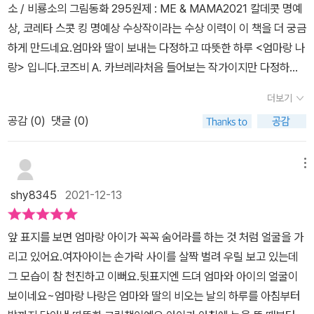
아요. 길가에 쪼그리고 앉아서 틈새에 난 풀을 들여다보는 모습이 꼭
소 / 비룡소의 그림동화 295원제 : ME & MAMA2021 칼데콧 명예
아이에겐 엄마와 함께하는 모든 날들이 특별해요.엄마와 함께 비
저희 아이 보는 것 같아서 절로 미소가 지어졌습니다. ^^ 어떤 것들은
상, 코레타 스콧 킹 명예상 수상작이라는 수상 이력이 이 책을 더 궁금
를 맞고,엄마와 함께 자연을 노래하고,엄마와 초록 벨벳 이끼를 발견
그냥 떠나지 않아요. 왜일까요? 이 부분에서는 어떤 걸 보고 저런 말
하게 만드네요.엄마와 딸이 보내는 다정하고 따뜻한 하루 <엄마랑 나
하고,엄마의 목소리로 그림책을 듣고,엄마의 밝은 미소로 가득 찬 하
을 했을까. 곰곰이 생각해 보기도 하고. 상점을 사람들이 가득 찬 상자
랑> 입니다.코즈비 A. 카브레라처음 들어보는 작가이지만 다정하고
루.아마도 오늘 하루가 아이에게는 세상에서 가장 행복하고 멋진 하
라고 하는 것도 재미있었네요. 상점보다는 길가 산책이 더 재밌나 봅
따스함이 묻어나는 그림을 보니작가 자신의 이야기인 것 같네요! Pe
루였을 거예요. 아이에게 누구보다 특별한 하루를 선물해 주고 싶나
더보기
니다. 저희 아이도 상점보다는 나무 보고, 풀 보고, 벌레 보고... 이런
ekaboo ! 아이와 함게 까꿍 놀이 하는 모습.책표지와 뒷표지가 까꿍
요?아이에게 남들보다 많은 것을 해주지 못해 미안한가요?자신이 다
걸 더 좋아하더라고요.엄마는 우리에게 그림책을 읽어줘요.난 엄마에
공감 (
0
)
댓글 (0)
으로 이어지는그림입니다! 면지부터 이야기가 풍성해요!엄마 구두,
른 사람들보다 좋은 엄마가 아닌 것 같나요?걱정하지 마세요. 절대
게 그림책을 읽어주고요.난 모든 이야기를 '때로는'이라는 말로 시작
내 구두엄마 잠옷, 내 잠옷엄마 수저, 내 수저엄마 자전거, 내 자전거
로 그렇지 않아요.이미 당신은 충분한 행복을 아이에게 주고 있답니
해요.엄마가 웃어요. 고개를 뒤로 젖히고 하얀 이를 반짝이면서요.나
그림 하나씩 우리 딸 이름 넣어서 읽어 줬더니벌써부터 꺄르르 꺄르
메뉴
다.아이에게 당신은 존재만으로도 빛나는 우주입니다.함께 있어주
도 따라 웃어요.이제 잠자리 독서 시간. 엄마와 아이가 서로 그림책을
르 좋아합니다.같은 듯 다른 엄마와 딸이 공유하는 예쁜 소품들이네
는 것만으로도 크나큰 선물이랍니다. 아마도 아이와 이 책을 함께 읽
shy8345
2021-12-13
읽어줍니다. 아들은 곁에서 신나게 그림자놀이를 하고 있네요.ㅋ 엄
요.잘 잤니, 우리 딸?첫 문장을 읽자 마자 우리 딸 눈이 똥그래져요!엄
다 보면,아이와 많은 추억들을 함께 이야기하게 될 거예요."우리도 이
마와 딸이 서로 도란도란 이야기를 나누며, 때로는 웃으면서 함께 그
마가 매일 아침 하는 말이거든요~!눈을 뜨자마자 엄마 곁으로 다가가
런 때가 있었는데, 그치?""우리도 이런 물건들이 있는데, 그치?""우
앞 표지를 보면 엄마랑 아이가 꼭꼭 숨어라를 하는 것 처럼 얼굴을 가
림책을 읽는 모습. 생각만 해도 행복이 가득찹니다. 엄마와의 어느 날
는 주인공 소녀!유리창에 코를 바짝 대고 구름을 만들어요.아침부터
리도 이런 행복을 느꼈는데, 그치?" 일상에서 아이와 함께하는 모
리고 있어요.여자아이는 손가락 사이를 살짝 벌려 우릴 보고 있는데
과 다를 바 없는, 따뜻한 하루가 끝나가는 것 같아요.마지막 면지. 여
비가 오네요~ 이건 엄마 컵,이건 내 컵이에요.엄마 컵은 조심조심내
든 소중한 순간을미안함으로 지우지 말고, 걱정으로 가리지 말고,행
그 모습이 참 천진하고 이뻐요.​뒷표지엔 드뎌 엄마와 아이의 얼굴이
기에도 엄마와 딸의 물건들이 있고, 유일하게 엄마와 아이의 물건이
컵에서는 달그락 소리가 나요.쟁그랑 쟁그랑 쟁그랑~달그락 달그락.
복과 사랑으로 가득 채워가시길... 많은 엄마와 아이들을 위해 소망
보이네요~​엄마랑 나랑은 엄마와 딸의 비오는 날의 하루를 아침부터
아닌, 둥지에 알이 들어 있는 그림이 있어요. 아까 아이가 말했던 '어
엄마와 모든 것을 함께 하고 싶어하는 사랑스런 딸.비오는 날 엄마와
해 봅니다. 🌿위 리뷰는 도서를 제공받아 읽고, 솔직하게 작성하였