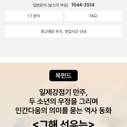
1544-2514
다.엄마는 커다란 유리컵으로, 나는 깨지지 않는 컵으로 물을 마십니
일반문의 (발신자 부담)
다.둘은 물을 마신 뒤 샤워를 합니다.나는 따뜻한 비(물)를 맞을 때마
1:1 문의
FAQ
다 온몸이 깨어나는 것 같아요.그리고 이제 함께 머리를 빗습니다.엄
마는 나의 기분을 알아채고 파란색 머리핀을 꽂아줍니다.나도 곧 엄
중고매장 위치, 영업시간 안내
마의 머리를 빗어줍니다.엄마한테는 진분홍색 머리핀을 꽂아주었어
요.이 장면에서도 머리핀을 똑같이 꽂고 있네요.엄마 분홍 머리핀 하
나, 내 파란 머리핀 하나.​이렇게 외출 준비를 마친 엄마와 나는 똑같은
장화를 신고 나갑니다.엄마 장화 하나, 내 장화 하나.바깥에선 딱따구
리가 나무를 쪼고 있고요.좁은 길 틈새마다 이끼와 벨벳이 자라나 있
어요.나무의 구멍은 나뭇가지가 났던 곳이고요.나무의 둥지는 겨울을
나러 간 새들이 살던 곳이죠.​어떤 것들은 그냥 떠나지 않아요.왜 그럴
까요?상점은 사람들로 가득 찬 상자예요.​저는 이 장면이 참 좋았어
요. 내가 이렇게 말하는 것 같았거든요.​어떤 것들은 떠나고, 어떤 것들
은 그대로 남아 있어요.어떤 것들은 때가 되면 떠나기도 하지요.나는
엄마와 쭈욱 함께 있어요.언젠가 엄마 품을 떠날 수도 있지만, 아직은
때가 아니거든요.나는 엄마와 함께 있는 지금이 행복해요.그래서 마