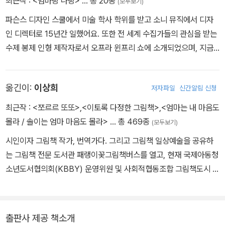
최근작 :
<엄마랑 나랑>
… 총 20종
(모두보기)
파슨스 디자인 스쿨에서 미술 학사 학위를 받고 소니 뮤직에서 디자
인 디렉터로 15년간 일했어요. 또한 전 세계 수집가들의 관심을 받는
수제 봉제 인형 제작자로서 오프라 윈프리 쇼에 소개되었으며, 지금
은 어린이책 일러스트레이터로도 활약하고 있지요. 쓰고 그린 책으로
『나의 아름다운 머리카락 My Hair is a Garden』이 있고, 뉴욕 브루
옮긴이:
이상희
저자파일
신간알림 신청
클린에 살며 아틀리에를 운영하고 있어요. Cozbi.com
최근작 :
<쪼르르 또또>
,
<이토록 다정한 그림책>
,
<엄마는 내 마음도
몰라 / 솔이는 엄마 마음도 몰라>
… 총 469종
(모두보기)
시인이자 그림책 작가, 번역가다. 그리고 그림책 일상예술을 공유하
는 그림책 전문 도서관 패랭이꽃그림책버스를 열고, 현재 국제아동청
소년도서협의회(KBBY) 운영위원 및 사회적협동조합 그림책도시 상
임이사로 일하며, 원주시 그림책센터 일상예술 센터장으로 활동하고
있다. 존 버닝햄의 《비밀 파티》, 《마법 침대》, 바버러 쿠니의 《강물이
흘러가도록》, 《바구니 달》과 딕 브루너의 미피 시리즈, 《RAIN 비 내
출판사 제공 책소개