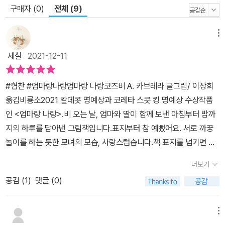
구매자 (0)
전체 (9)
슷하고도 다른 소품들은 시각적인 부분을 넘어 오감으로 아늑하고 안
정적인 감정을 전달한다. 아이의 입을 통해 전해지는 짧은 글은 부드
메뉴
러운 그림과 만나 시적인 리듬을 형성한다. 줄곧 엄마와 아이가 마주
보며 눈빛을 나누고, 닮은 얼굴로 같은 곳을 바라보는 시선과 표정을
세실
2021-12-11
포착하던 『엄마랑 나랑』은 마지막 장면에서 두 사람의 뒷모습만으로
처리한다. 나란히 기대어 있는 엄마와 딸의 뒷모습에서 어느 장면에
#협찬 #엄마랑나랑엄마랑 나랑코즈비 A. 카브레라 글그림/ 이상희
서보다도 견고한 유대가 느껴지며, 감정이 극대화된다. 작품의 완결
옮김비룡소2021 칼데콧 명예상과 코레타 스콧 킹 명예상 수상작품
성이 돋보이는 지점이다.
인 <엄마랑 나랑>.비 오는 날, 엄마와 딸이 함께 보낸 아침부터 밤까
지의 하루를 담아낸 그림책입니다.표지부터 참 예뻤어요. 서로 까꿍
놀이를 하는 듯한 모녀의 모습, 사랑스럽습니다.책 표지를 넘기면 만
나는 면지에는 모녀가 쓰는 물건들이 그려져 있습니다.보면서 미소가
더보기
절로 지어지더군요. 저도 아이의 물건들을 이렇게 모아놓고 한번 사
공감 (
1
)
댓글 (0)
진을 찍어야겠다는 생각이 들었답니다.작고 귀여운 물건들을 쓰는 시
기는 정말 빠르게 지나가는 것 같아요.^^아침에 일어나 살금살금 엄
마에게 다가가는 딸.엄마, 아빠 그리고 주인공과 루카. 네 식구가 알콩
메뉴