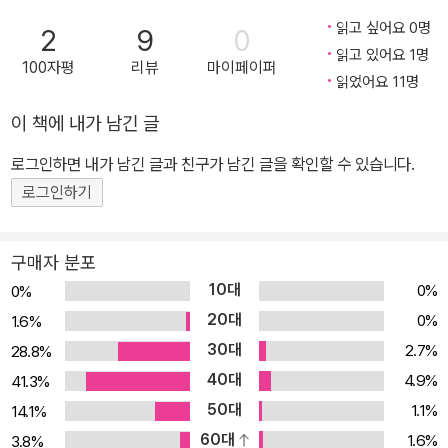
께 보낸 비 오는 날의 하루를 아침부터 밤까지 담아낸 따뜻한 그림책
읽고 싶어요 0명
2
9
0
이다. 칼데콧상 심사 위원단은 "엄마를 동경하고 사랑하는 딸의 감정
읽고 있어요 1명
100자평
리뷰
마이페이퍼
을 일상적인 하루에 아름답게 포착한 그림책. 빛, 질감, 색채에 매 순
읽었어요 11명
간 사랑이 넘친다."라고 평했다. 『엄마랑 나랑』을 쓰고 그린 코즈비
이 책에 내가 남긴 글
A. 카브레라는 오프라 윈프리 쇼에 소개된 적이 있을 정도로, 전 세계
로그인하면 내가 남긴 글과 친구가 남긴 글을 확인할 수 있습니다.
수집가들의 관심을 받는 수제 봉제 인형 제작자이자 그림책 작가다.
로그인하기
책 속에서 재봉틀로 작업을 하고 있는 엄마의 모습에서도 느껴지듯
이 책은 개인의 경험에서 시작되었다. 코즈비 A. 카브레라에게는 무
척 소중히 여기던 컵이 있었는데, 어느 날 딸이 "내가 엄마를 위해 할
구매자 분포
수 있는 가장 좋은 일은 엄마가 아끼는 이 컵에 물을 담아 주는 일."이
10대
0%
0%
라며 물을 뜨다 그만 컵을 깨뜨렸다고 한다. 그 순간 놀라움보다도 먼
20대
0%
1.6%
저 잔잔하게 내려앉던 기쁨을 소중히 기록하고 싶다는 생각에서 이
30대
2.7%
28.8%
책이 시작되었다. 이처럼 『엄마랑 나랑』은 엄마와 딸의 관계를 삶에
40대
4.9%
41.3%
서부터 건져 올려, 따스한 시선으로 촘촘하게 그려 낸 아름다운 그림
50대
1.1%
14.1%
책이다. ■ 딸이었던 엄마, 엄마가 될 모든 딸들에게 주인공 소녀는 아
60대
1.6%
3.8%
침에 눈을 뜨자마자 엄마 곁으로 다가가, 다른 가족들이 잠에서 깨기