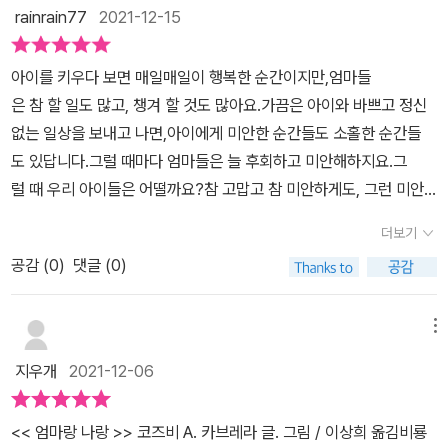
달콩 살아가는 집입니다.'와, 비 온다!' 내가 외쳐요.'장화랑 물웅덩이
rainrain77
2021-12-15
의 날이네!'엄마가 대답해요. 그리고 덧붙여요.'화장실 먼저 다녀오
기.''그다음엔 물 마시기!' 내가 말해요.모녀간에 주고받는 첫 대화예
아이를 키우다 보면 매일매일이 행복한 순간이지만,엄마들
요. 비 온다고 하니 장화와 물웅덩이의 날이라고 대답하는 엄마의 대
은 참 할 일도 많고, 챙겨 할 것도 많아요.가끔은 아이와 바쁘고 정신
답이 인상적이었습니다. 저는 비 온다고 하면 아이랑 우산 준비해야
없는 일상을 보내고 나면,아이에게 미안한 순간들도 소홀한 순간들
겠다! 이렇게 이야기했는데, 장화와 물웅덩이의 날이라니! 저도 저렇
도 있답니다.그럴 때마다 엄마들은 늘 후회하고 미안해하지요.그
게 이야기해 봐야겠단 생각이 들었어요. 비 오는 날이 더 즐겁게 느껴
럴 때 우리 아이들은 어떨까요?참 고맙고 참 미안하게도, 그런 미안
지는 것 같아서요.난 엄마 의자를 가리켜요.엄마가 싱긋 웃어요.난 엄
한 엄마임에도 아이들은 늘 엄마를 사랑해 주고 늘 고마워해 주지요.
마한테 진분홍색 머리핀을 꽂아 줘요. 엄마 원피스와 아주 잘 어울려
더보기
아이에겐 엄마와 함께하는 작은 일상도 행복이거든요. 📖어느 날 아
요. 엄마는 그 머리핀을 진달래꽃이라고 불러요.엄마가 먼저 딸의 머
공감 (
0
)
댓글 (0)
침잠에서 깬 나는 엄마에게 다가가요.밖에 비가 오네요. '장화랑 물웅
리를 빗어주고, 그다음에 딸이 엄마의 머리를 빗어줍니다.서로 취향
덩이의 날'이에요.물을 마셔요.쟁그랑쟁그랑 소리가 나는 엄마의 컵.
에 맞는 머리핀을 꽂아주는 대목에서 마음이 몽글몽글...^^ 오랫동안
달그락달그락 소리가 나는 내 컵.양치도 해요.엄마는 엄마 칫솔로,나
메뉴
차곡차곡 쌓아온 따뜻함이 느껴지는 대목이었어요.구멍은 나뭇가지
는 내 작은 칫솔로.밥을 먹어요.엄마는 블루베리를 얹은 오트밀,나
가 났던 곳.둥지는 겨울을 나러 간 새들이 살던 곳.어떤 것들은 그냥
지우개
2021-12-06
는 바나나를 얹은 작은 오트밀.엄마는 커다란 빨간 장화,나는 작은 노
떠나지 않아요. 왜일까요?상점은 사람들로 가득 찬 상자예요.준비를
란 장화를 신고 우리는 밖으로 나갔답니다. - 책은 어느 비 오는 날
마치고 엄마랑 산책에 나선 아이. 길가의 작은 것들도 허투루 보지 않
<< 엄마랑 나랑 >> 코즈비 A. 카브레라 글. 그림 / 이상희 옮김비룡
의 하루를 담고 있어요.어찌 보면 매일 비슷하고 평범한 하루이지만,