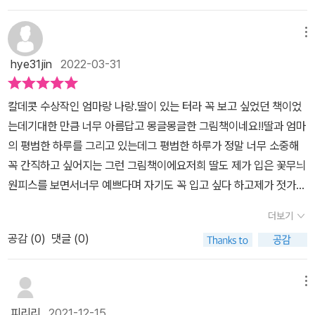
기 입니다.​
었거든요! 나란히 기대어 있는 뒷모습만으로도 엄마와 딸의 사랑과
로 말할래요. "잘 잤니, 우리 딸?"
유대감이 느껴지는 모습에 한참동안 그림을 바라봤습니다.32개월 딸
메뉴
과 그림 하나, 글자 하나 하나에 모두 공감하며 읽었어요!엄마와 딸 사
hye31jin
2022-03-31
이의 사랑을 이보다 더 아름답게 표현한 그림책이 또 있을까 싶을 정
도로사랑이 넘치는 그림책이네요.한 편의 시처럼 리듬감이 살아있는
칼데콧 수상작인 엄마랑 나랑.딸이 있는 터라 꼭 보고 싶었던 책이었
서정적인 글에 읽는 내내 필사하고 싶다..는 생각이 들었던 아름다운
는데기대한 만큼 너무 아름답고 몽글몽글한 그림책이네요!!딸과 엄마
그림책 이었습니다.#엄마랑나랑 #코즈비A카브레라 #코즈비카브레
의 평범한 하루를 그리고 있는데그 평범한 하루가 정말 너무 소중해
라#비룡소 #비룡소의그림동화 #엄마 #딸 #부모 #사랑#칼데콧명예
꼭 간직하고 싶어지는 그런 그림책이에요저희 딸도 제가 입은 꽃무늬
상 #코레타스콧킹명예상수상작#그림책 #그림책육아 #그림책소개
원피스를 보면서너무 예쁘다며 자기도 꼭 입고 싶다 하고제가 젓가락
#그림책추천 #그림책리뷰 #그림책선물 #책선물
질을 하고 있으면 나도 엄마처럼 하고 싶어! 하면서젓가락을 꺼내달
더보기
라고 하는 모습이 꼭 그림책 속주인공 딸의 모습 같아서 피식 웃음이
공감 (
0
)
댓글 (0)
나네요딸과 함께 읽어보면 가슴 깊이 공감할 수 있는 엄마랑 나랑.딸
맘이라면 꼭 들여야 할 필독서가 아닌가 싶어요.*위 후기는 비룡소로
부터 책을 제공 받아직접 읽은 뒤 솔직하게 쓴 후기입니다.
메뉴
피리리
2021-12-15