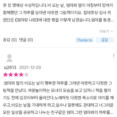
콧 킹 명예상 수상작입니다.비 오는 날, 엄마와 딸이 아침부터 밤까지
함께했던 그 하루를 담아낸 따듯한 그림책이지요. 칼데콧상 심사 위
원단은 《엄마랑 나랑》에 대한 평을 이렇게 남겼습니다.엄마를 동경하
고 사랑하는 딸의 감정을일상적인 하루에 아름답게 포착한 그림책이
더보기
다.빛, 질감, 색체에 매 순간 사랑이 넘친다.- 《엄마랑 나랑》 칼데콧상
공감 (
0
)
댓글 (0)
심사 위원단《엄마랑 나랑》 표지에 보이는 두 사람은 주인공이지요.​앞
표지를 먼저 보면, 둘 다 같은 포즈를 취하고 있어요.엄마도 두 손으로
눈을 가리고, 나도 두 손으로 눈을 가려요.그런데 손가락 사이로 살짝
메뉴
눈을 뜨고 있지요. 둘은 미소를 짓고 있어요.​뒤표지를 보면 이번엔 둘
sj2613
2021-12-29
다 눈에서 손가락을 떼어 얼굴이 훤히 보이네요.둘 다 활짝 웃고 있어
요. 아주 행복한 얼굴을 하고 있네요.​앞표지-뒤표지를 이어서 보
.엄마와 딸의 비오는 날의 행복한 하루를 그려낸 따뜻하고 다정한 그
면, '까-꿍' 하는 듯한 느낌이 들어요.아이는 엄마와 무얼 해도 행복한
림책을 만났다. 까꿍놀이하는 모녀의 모습을 보고 있자니 책을 펼치
것처럼 느껴집니다.이제 《엄마랑 나랑》 속지를 볼게요.개인적으로,
기도 전에 입꼬리부터 올라간다.노래하듯 다정한 목소리로 아이를 깨
저는 이렇게 예쁜 속지는 처음 보았습니다..​작가들은 속지에도 전하
우고,비오는 날을 기대하게 하고,실수나 잘못에도 관대하고 너그러운
고자 하는 메시지를 함축하여 그려놓지요.《엄마랑 나랑》 속지에는 엄
모든 일상을 공유하고 나누는 친구같은 엄마.그런 엄마와의 하루를
마와 내가 하나씩 가지고 있는 물건이 있습니다.엄마 구두 하나, 내 구