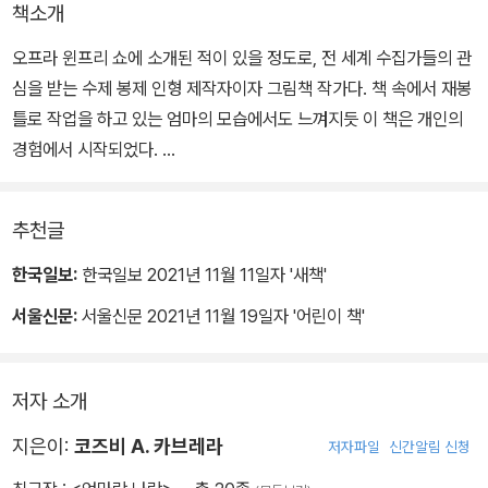
책소개
오프라 윈프리 쇼에 소개된 적이 있을 정도로, 전 세계 수집가들의 관
심을 받는 수제 봉제 인형 제작자이자 그림책 작가다. 책 속에서 재봉
틀로 작업을 하고 있는 엄마의 모습에서도 느껴지듯 이 책은 개인의
경험에서 시작되었다.
코즈비 A. 카브레라에게는 무척 소중히 여기던 컵이 있었는데, 어느
추천글
날 딸이 "내가 엄마를 위해 할 수 있는 가장 좋은 일은 엄마가 아끼는
이 컵에 물을 담아 주는 일."이라며 물을 뜨다 그만 컵을 깨뜨렸다고
한국일보:
한국일보 2021년 11월 11일자 '새책'
한다. 그 순간 놀라움보다도 먼저 잔잔하게 내려앉던 기쁨을 소중히
서울신문:
서울신문 2021년 11월 19일자 '어린이 책'
기록하고 싶다는 생각에서 이 책이 시작되었다. 이처럼 『엄마랑 나
랑』은 엄마와 딸의 관계를 삶에서부터 건져 올려, 따스한 시선으로 촘
촘하게 그려 낸 아름다운 그림책이다.
저자 소개
지은이:
코즈비 A. 카브레라
저자파일
신간알림 신청