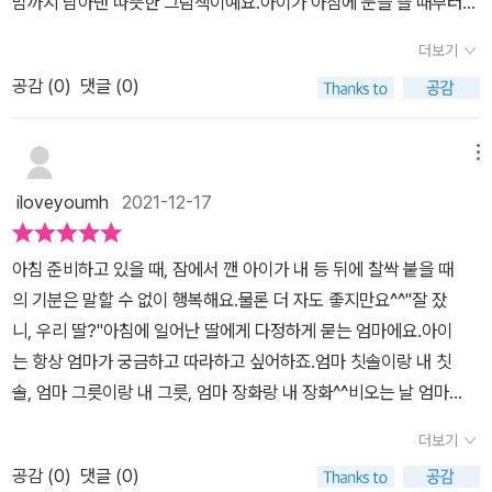
밤까지 담아낸 따뜻한 그림책이예요.​아이가 아침에 눈을 뜰 때부터
떤 것들은 그냥 떠나지 않아요. 왜일까요?' 이 질문에 대한 답이 이건
함께 우산을 들고장화를 신고 밖에 나갔어요.빨간 장화에 빨간 옷을
습니다.
시작해서 잠자리에 들 때 까지의 모습을 담고 있는데 그림이 너무 따
가 생각해 봤답니다. 알이 있는 둥지를 놓고 떠날 어미 새는 없으니까
입은 멋쟁이 엄마와좁은 길 틈색에 난 이끼를 보며 궁금해 하는 호기
더보기
뜻하고 아름다워요.따뜻하다는 느낌은 엄마의 표정을 통해 느껴지는
요.^^ 엄마이자 딸인 입장에서 이 그림책을 아들에게 읽어주었습니
심 많은 아이네요.아크릴 물감의 질감과 색채가 비오는 날이라 어둡
공감 (
0
)
댓글 (0)
것 같아요.그림책에 나오는 엄마의 얼굴에 늘 미소가 있거든요.​그리
다. 아들이 가장 공감하고 재밌어했던 건 역시 장화 신고 첨벙첨벙 물
고 탁한 색의 배경도 많은데 엄마와 딸이 함께 하는 모든 것은 밝고 반
고 엄마의 센스도 집안 곳곳 물건 하나하나에서 느껴져요.엄마의 예
놀이하는 거였지만요.ㅎ 이 그림책을 읽으면서 매일을 이렇게 따스함
짝여서 아늑하고 따뜻해요.'졸린 해님은 창밖 구름을 분홍빛으로 물들
쁜 도자기 컵과 아이의 컵엄마컵을 부러워하는 아이의 마음이 너무나
으로 채워간다면, 아이가 훗날 커서 이 따스함을 기억하고, 그 기억으
메뉴
여요.낮도 끝나고 우리의 멋진 하루도 끝났어요.'라고 표현한 글도 멋
도 잘 느껴지고컵과 배경색의 대비도 엄마와 딸 사이의 마음을 보여
로 행복할 수 있겠구나 싶었어요. 이 그림책을 보면서 오랜만에 저의
지고 창밖으로 보이는분홍빛 석양으로 물든 하늘을 표현한 색감이 아
iloveyoumh
2021-12-17
주는 듯해요.​칼데콧 심사위원단은'엄마를 동경하고 사랑하는 딸의 감
어린 시절을 생각하며 행복했거든요.좋은 책 감사합니다.해당 후기는
름답게 보입니다.엄마와 하루종일 함께 였던 소녀는엄마의 굿나잇 키
정을 일상적인 하루에 아름답게 포착한 그림책, 빛 질감, 색채에 매 순
비룡소로부터 도서를 제공받고 작성한 저의 솔직한 후기입니다.#코
스에'사랑해요, 엄마!' 하고 외쳐요.그리곤 엄마랑 함께 했던 오늘 하
아침 준비하고 있을 때, 잠에서 깬 아이가 내 등 뒤에 찰싹 붙을 때
간 사랑이 넘친다'라고 평했데요.​​엄마와 딸이 같은 정서를 공유하며
즈비A카브레라 #이상희옮김 #비룡소 #비룡소출판사 #비룡소그림
루를 반추하며 잠이 들어요...My mouth gets sleepy first.'가장 먼
의 기분은 말할 수 없이 행복해요.물론 더 자도 좋지만요^^"잘 잤
하나의 커다랗고 튼튼한 유대를 만들어내는데나와 엄마의 경험, 딸과
동화 #그림책신간 #그림책리뷰 #그림책추천 #엄마 #딸 #사랑 #꿈
저 내 입술이 잠들어요..'라는 표현에 잠이 들기 바로 직전 입을 오물
니, 우리 딸?"아침에 일어난 딸에게 다정하게 묻는 엄마에요.아이
나의 경험을 떠올려봅니다.​아이와 엄마가 함께 하는 시간이 많다보니
#칼데콧수상작 #칼데콧 #그림동화 #유아도서 #잠자리도서 #육아
거리는 우리 딸의 모습이 떠올라서어찌나 반갑던지... ㅎㅎI close m
는 항상 엄마가 궁금하고 따라하고 싶어하죠.엄마 칫솔이랑 내 칫
아이는 엄마가 하는 행동들을 많이 따라하기도 하고 공감해주기도 해
템 #책육아 #책스타그램 #북스타그램
y eyes and let the day spin me some pictures.두 눈을 감고 오
솔, 엄마 그릇이랑 내 그릇, 엄마 장화랑 내 장화^^비오는 날 엄마
요.​곧 방학이라 아이와 함께 하는 시간이 더 많아질텐데아이와의 튼
늘 하루의 조각들이 빙글빙글 주위를 맴돌게 내버려 둔다는 표현도
랑 하하호호 웃으며 신나는 하루를 보내요.한창 자랄 때인 아이라
튼한 끈을 만들기 위해 더 넓은 마음을 가져야겠다고 다짐해봅니다.​​*
더보기
참 .. 사랑스럽습니다.그리고 마지막 장면에서 깜짝 놀랬어요!'거기에
서 엄마보다 먼저 일찍 잠자리에 들어요."우리 멋진 딸!""사랑해요, 엄
해당 후기는 비룡소로부터 도서를 제공 받고 작성한 저의 솔직한 후
함께 있는 엄마랑 나.저도 우리 딸과 저도 딱 이 자세로 책을 보고 있
공감 (
0
)
댓글 (0)
마!"우리 딸들 아침에 일어나면, 세상에서 가장 사랑스러운 목소리