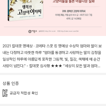
2021 칼데콧 명예상 · 코레타 스콧 킹 명예상 수상작 엄마와 딸이 보
내는 다정하고 따뜻한 하루 "엄마를 동경하고 사랑하는 딸의 감정을
일상적인 하루에 아름답게 포착한 그림책. 빛, 질감, 색채에 매 순간
사랑이 넘친다." - 칼데콧 심사평 ★★★ “세상의 모든 딸과 엄마들
에게 바치는 그림책.” - 《커커스 리뷰》 “부드러운 꿈처럼 녹여 낸 부
모와 아이 간 사랑의 본질.” - 《스쿨라이브러리 저널》 "가족이라는 특
상품 인증
별한 관계와 위로를 주는 집에 대한 따뜻한 찬사." - 《북리스트》 "부
모와 자녀 간의 사랑으로 가득 채운 우아한 이야기." - 《퍼블리셔스
공급자 적합성 확인
위클리》 2021 칼데콧 명예상, 코레타 스콧 킹 명예상 수상작 『엄마랑
나랑』이 ㈜비룡소에서 출간되었다. 『엄마랑 나랑』은 딸과 엄마가 함