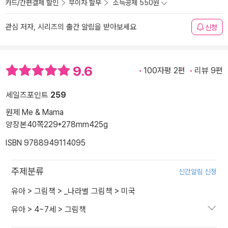
카드/간편결제 할인
무이자 할부
소득공제 550원
관심 저자, 시리즈의 출간 알림을 받아보세요
신청
9.6
100자평 2편
리뷰 9편
세일즈포인트
259
원제 Me & Mama
양장본
40쪽
229*278mm
425g
ISBN 9788949114095
주제분류
신간알림 신청
유아
>
그림책
>
_나라별 그림책
>
미국
유아
>
4~7세
>
그림책