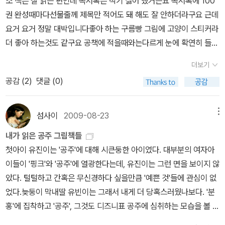
소 책은 잘 읽는 편인데 독서록은 적기 싫어 했거든요 독서록에 100
권 완성때마다선물줄께 제목만 적어도 돼 해도 잘 안하더라구요 근데
요거 요거 정말 대박입니다좋아 하는 구름빵 그림에 고양이 스티커라
더 좋아 하는것도 같구요 공책에 적을때와는다르게 눈에 확연히 들어
오니 더 열심히 하는거 있죠..ㅎㅎ (물론 100권 완성 다 하면갖고 싶
더보기
은인형옷 선물주기로 했죠) 그래서 이 참에 이 포스터 받으려고책을
공감 (
2
)
댓글 (0)
왕창 구매했다는... 그래서 아직 포스터가 3장인가 4장인가 더 있다
죠...이제 100권 완성했으니200권째에 도전해야죠..근데 400권 다
하면 어쩌죠...알라딘에서 이 포스터 좀 더 만들어 줄수 없나요 또 이
섬사이
2009-08-23
메뉴
벤트 했음 좋겠어요..스티커 붙이는게 재미있나 봐요..그래서 평소때
내가 읽은 공주 그림책들
보다 책도 더 열심히 봤답니다정말 방학이 알차네요..이제 7살이라
첫아이 유진이는 '공주'에 대해 시큰둥한 아이였다. 대부분의 여자아
글씨는 좀 삐뚤삐뚤...여기 100권에서 읽은 책 몇가지 소개해드릴께
이들이 '핑크'와 '공주'에 열광한다는데, 유진이는 그런 면을 보이지 않
요..자신만만 시리즈는 너무 재미있어 하더라구요 내용도 유익한거
았다. 털털하고 간혹은 무신경하다 싶을만큼 '예쁜 것'들에 관심이 없
같아요 추천합니다
었다.늦둥이 막내딸 유빈이는 그래서 내게 더 당혹스러웠나보다. '분
홍'에 집착하고 '공주', 그것도 디즈니표 공주에 심취하는 모습을 볼 때
마다 적응이 되지 않았다. 책고르미에서 '공주'를 키워드로 한 책들을