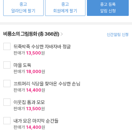
중고
중고
중고 등록
알라딘에 팔기
회원에게 팔기
알림 신청
비룡소의 그림동화 (총 366권)
신간알림 신청
뒤죽박죽 수상한 자바자바 정글
판매가
13,500
원
마을 도둑
판매가
18,000
원
끄트머리 식당을 찾아온 수상한 손님
판매가
14,400
원
이웃집 톰과 모모
판매가
13,500
원
내가 모은 마지막 순간들
판매가
14,400
원