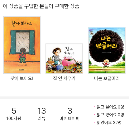
앉으라고?》, 《세상 끝에 있는 너에게》 등 300여 권의 그림책을 우리
이 상품을 구입한 분들이 구매한 상품
말로 옮겼습니다.
찾아 보아요!
집 안 치우기
나는 뽀글머리
읽고 싶어요 0명
5
13
3
읽고 있어요 0명
100자평
리뷰
마이페이퍼
읽었어요 32명