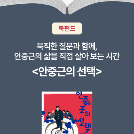
요늑대는 그렇게 여우를 보내놓고 마음이 편치 않았어요다음날 미안
적이고 실용적인 어른과 꿈과 상상을 중요시 하는 아이의 미묘한 갈
하다고 사과를 하려고 햇는데 용기가 나지 않네요여우도 늑대가 많이
등이 보이긴 하지만, 그래도 역시 아이는 아이만의 세계속에서 어른
그리웟어요 하지만 둘다 누가 먼저 사과를 하지 못하고 친구가 그리
이 고집하는 실용의 가치관에 굴하지 않고 꿋꿋하고 당당하다.유빈이
웠지요 그러다가 개미에게 여우가 미안해라고 사과를 하는순간 늑대
는 거의 매일 어깨에 보자기를 두르고 왕관을 쓰고, 요술봉을 들고, 반
도 여우에게 사과를 하지요둘은 친구의 소중함을 다시 깨달았다지요
짝이는 구두까지 신고서 자기가 공주님이라고 상상하는 놀이를 한다.
우리아이들은 자주 친구들이랑 싸우지요 그리고 사과하는 법을 잘 알
친구까지 불러서 그러고 노는 걸 보면 아무리 내딸이지만 가관이다.
아야 할텐데,우리아이들이 꼭 읽어야 할 그림책81번째여기 우리 공
이 책 속의아이는정말 공주가 될 수 있는 교육을 본격적으로 받는다.
주님이랑 비슷한 공주님이 계시네요공주님은 아주 이쁜 드레스를 입
그런데 그 교육이라는 게 얼마나 힘이 드는지,,, 이건 뭐, 고시패스하
고 싶지만엄마는 안된다고 하네요그리고 겨울이랑 춥다고 엄마는 공
는 것보다 더 힘들어 보인다. 아이의 공주에 대한 열망이 강했던 건지,
주님을 두꺼운 털옷에 스웨터에 바지에 양말 털신 그리고 목돌이까지
대견스럽게도 아이는 그 어렵고 고된 과정을 이겨내고 드디어 공주가
공주는 너무너무 마음에 들지 않았어요사촌을 만나 밖에서 놀기로 하
된다. 마지막으로 어떤 공주가 될 것인지 이름을 고르기만 하면 되는
지요 무엇을 할까'공주님은 자신의 옷을 이용해서 아주 즐거운 놀이
데 아이의 선택은?유빈이라면 어떻게 했을까. '공주'가 된 게 너무 좋
시간을 즐기네요너무너무 재미있지요이런 모습을 엄마가 봤다면 뭐
아서엄마아빠 곁을 호로롱 날아가 버리지나 않을지..아마 유빈이가
라고 했을까요아주 재미난 공주님 이야기종종 우리집꼬마아가씨도
가장 최근에 재미있게 읽은 공주책인 것 같다. 뭐, 엄밀히 따지자면 이
치마만을 고집하는데혹시나,,하는마음,,,내일도 도서관에가서 즐겁게
그림책 속 주인공은 공주의 신분이 아니다. 그냥 '핑크'를 너무 좋아한
책을 읽고 책을 빌려오는 생각에 아이는 아주 즐거워합니다
나머지 '핑크공주'라는 별명을 얻은 아이다. 표지에 그려진 아이를 보