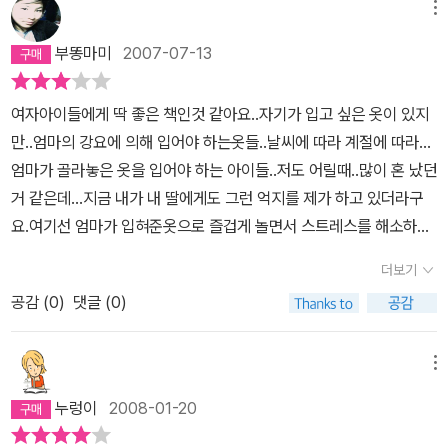
메뉴
엄마 말을 들었더니 자다가도 떡이 나온다! 식의 결말이 되었겠지만,
이 책은 그렇게 촌스러운 마무리를 하지 않는다. 내일도 이렇게 눈밭
부똥마미
2007-07-13
에서 놀 것인가, 아니다. 엘리에트는 입고 싶었던 옷들을 아직도 기억
하고 있다. 앞에서 보았던 바로 그 옷들 말이다. 내일의 변신이 기대되
여자아이들에게 딱 좋은 책인것 같아요..자기가 입고 싶은 옷이 있지
지 않는가? 바로 이렇게 말이다!남자 아이들보다 섬세한, 감성이 풍
만..엄마의 강요에 의해 입어야 하는옷들..날씨에 따라 계절에 따라...
부한 여자 아이의 마음과 욕구를 잘 표현했다. 엄마의 당부를 무조건
엄마가 골라놓은 옷을 입어야 하는 아이들..저도 어릴때..많이 혼 났던
반항으로 거부하지 않았고, 그러면서도 자신이 무엇을 원하는 지도
거 같은데...지금 내가 내 딸에게도 그런 억지를 제가 하고 있더라구
잊지 않고 있다. 그림도 예쁘고 이야기도 예쁘다.
요.여기선 엄마가 입혀준옷으로 즐겁게 놀면서 스트레스를 해소하
고..자신이 입고 싶은 옷을 상상하면서 끝나는데요..저희 딸은 유치원
더보기
같다와서 꼭 읽는것 같아요.그만큼 옷에 대한 스트레스가 많이 쌓였
공감 (
0
)
댓글 (0)
던것일테지만요..딸아이 뿐만아니라..자신이 옷에 집착이 있는 아이
들에게는 한권쯤은난 드레스 입을거야 같은 책이 필요한것 같아요.하
지만 구성 부분에서 약한것 같아요.아무래도 외국작가라서 우리의 정
메뉴
서와는 약간 틀린것 같기도하고..권윤덕작가의 엄마 난 이옷입을래요
누렁이
2008-01-20
와도 많이 다른것 같아요.하지만 책도 편식하면 안되겠죠?