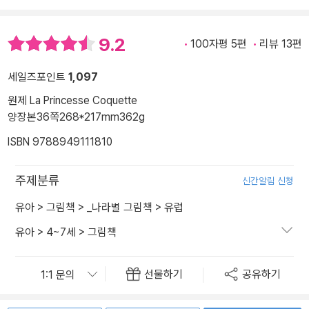
9.2
100자평 5편
리뷰 13편
세일즈포인트
1,097
원제 La Princesse Coquette
양장본
36쪽
268*217mm
362g
ISBN 9788949111810
주제분류
신간알림 신청
유아
>
그림책
>
_나라별 그림책
>
유럽
유아
>
4~7세
>
그림책
선물하기
공유하기