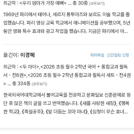
최근작 :
<우리 엄마가 가장 예뻐>
… 총 30종
(모두보기)
1969년 파리에서 태어나, 세르지 퐁투아즈와 보르도 미술 학교를 졸
업했습니다. 파리 영상 교육 학교에서 애니메이션을 공부했으며, 5년
동안 영화 특수 효과와 광고 작업을 했습니다. 지금은 파리에서 아이
들과 살고 있습니다. 그린 책으로 《난 공주답게 먹을 거야》, 《우리 엄
마가 가장 예뻐》, 《진짜 친구가 생겼어요!》, 《생쥐야, 착각은 자유
옮긴이:
이경혜
저자파일
신간알림 신청
야!》, 《너무 부끄러워!》 등이 있습니다.
최근작 :
<두 아이>
,
<2026 초등 필수 2학년 국어 + 통합교과 필독
서 - 전8권>
,
<2026 초등 필수 2학년 통합교과 필독서 세트 - 전4권
>
… 총 334종
(모두보기)
한국외국어대학교에서 불어교육을 전공하고 문화일보 신춘문예로 등
단 후 많은 책의 글을 쓰고 번역했습니다. 《새를 사랑한 새장》, 《행복
한 학교》, 《흑설공주》, 《말 더듬는 꼬마 마녀》, 《심청이 무슨 효녀
야?》 등의 책을 썼고, 마리 도를레앙의 그림책 《어떤 약속》, 《우리의
오두막》을 비롯 《모든 게 선물이야》, 《뉴욕에 나타난 곰》, 《거꾸로