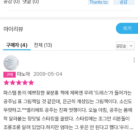
공감 (
0
)
댓글 (0)
쓰기
마이리뷰
구매자 (4)
전체 (13)
메뉴
마노아
2009-05-04
파스텔 톤의 예쁘장한 꽃분홍 책에 제목엔 무려 '드레스'가 들어가는
공주님 표 그림책일 것 같은데, 은근히 개성있는 그림책이다. 소신도
뚜렷하고.^^엘리에트 공주는 진짜 멋쟁이다. 오늘 아침, 공주는 몸에
착 달라붙는 장밋빛 스타킹을 골랐다. 스타킹에는 조그만 리본들이
조롱조롱 달려 있었다.하지만 엄마는 그 옷은 안 된다고 했다.'우리 아
가, 날씨가 춥잖니? 두꺼운 양말을 신어야지.'뿐인가? 엘리에트 공주