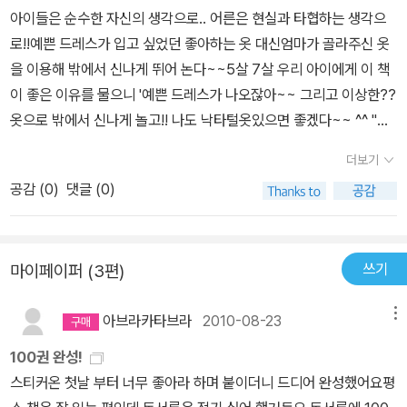
아이들은 순수한 자신의 생각으로.. 어른은 현실과 타협하는 생각으
로!!예쁜 드레스가 입고 싶었던 좋아하는 옷 대신엄마가 골라주신 옷
을 이용해 밖에서 신나게 뛰어 논다~~5살 7살 우리 아이에게 이 책
이 좋은 이유를 물으니 '예쁜 드레스가 나오잖아~~ 그리고 이상한??
옷으로 밖에서 신나게 놀고!! 나도 낙타털옷있으면 좋겠다~~ ^^ ''이
런...우린 낙타털이 없으니... 나중에 양말로여자 눈사람 이나 만들자
더보기
~~^^; '그리고..........새로운 놀이를알게 된우리 아이들은 얼마전에
공감 (
0
)
댓글 (0)
내린 함박눈에목도리와 양말을 시집보냈다....ㅠㅠ ㅎㅎㅎ
쓰기
마이페이퍼 (3편)
아브라카타브라
2010-08-23
메뉴
100권 완성!
스티커온 첫날 부터 너무 좋아라 하며 붙이더니 드디어 완성했어요평