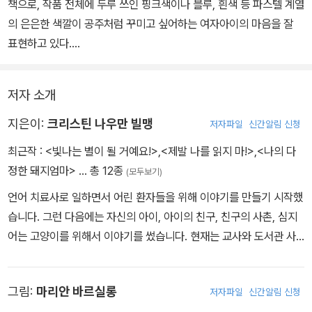
책으로, 작품 전체에 두루 쓰인 핑크색이나 블루, 흰색 등 파스텔 계열
의 은은한 색깔이 공주처럼 꾸미고 싶어하는 여자아이의 마음을 잘
표현하고 있다.
제철에 맞지 않는 옷을 입고 나가려는 멋쟁이 딸과 이를 말리는 엄마
저자 소개
가 등장하는 이 책은 엄마와 아이 사이에서 일상적으로 부딪치는 문
제를 다루고 있어서 많은 독자들이 공감할 수 있을 것이다. 또 페이지
지은이:
크리스틴 나우만 빌맹
저자파일
신간알림 신청
양쪽으로 대비된 아이의 과장된 표정은 웃음을 자아내는 동시에 아이
최근작 :
<빛나는 별이 될 거예요!>
,
<제발 나를 읽지 마!>
,
<나의 다
의 욕구와 속마음을 숨김없이 드러내 준다.
정한 돼지엄마>
… 총 12종
(모두보기)
언어 치료사로 일하면서 어린 환자들을 위해 이야기를 만들기 시작했
습니다. 그런 다음에는 자신의 아이, 아이의 친구, 친구의 사촌, 심지
어는 고양이를 위해서 이야기를 썼습니다. 현재는 교사와 도서관 사
서로 일하며 책과 어린이들에 둘러싸인 삶을 살고 있습니다.
그림:
마리안 바르실롱
저자파일
신간알림 신청