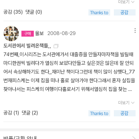
더보기
조사해 오는 과제를 내게 맡긴 건, 순전히 유빈이 탓이었다. 덕분에 그
공감 (
35
)
댓글 (0)
림책 속의 다양한 '공주'들을 찾아보는 기회를 얻었다. 뭐, 생각보다
나쁘지 않았지만, 그렇다고 기분이 썩 개운하지도 않았다.전통적인
'공주' 이미지를 벗어던진 대표 그림책을 꼽으라면 아마도 많은 사람
울보
2008-08-29
메뉴
들이 <종이봉지 공주>를 꼽지 않을까. 내 개인적으로도 꽤 마음에 드
도서관에서 빌려온책들,,
는 그림책이지만 사실 유빈이의 반응은 좀 시큰둥하다. 유빈이가 상
74번째,이시리즈는 도서관에가서 대출증을 만들자마자책을 빌릴때
상하는 공주는 화려한 드레스에 멋진 왕관을 쓰고 긴 머리를 늘어뜨
마디한권씩 빌려다가 열심히 보았다만들고 싶은것은 많은데 잘 안되
린 아리따운 모습인데 종이봉지 하나를 덜렁 걸치고 용과 싸우러가는
어서 속상해하기도 한다,,재미난 책이다그런데 책이 많이 상햇다,,77
흐트러진 단발머리의 종이봉지 공주의 모습은 아마 받아들이기가 힘
번재피스케는 이제 집을 떠나 홀로 살아가야 한다그래서 혼자 살집을
든 모양이다.큰딸은 중학교 영어교과서에 종이봉지 공주가 실렸다면
찾아나서는 피스케의 여행이다홀로서기 위해서열심히 집을 찾는 피
서 반가워하기도 했는데, (딸아이의 중학교적 영어교과서는 '디딤
스케시행착오도 거치고겉으로 보아서 좋은 집 이 좋은것이 아니라는
돌'꺼였다) 사춘기에 들어선 딸이 오히려 종이봉지 공주의 매력을 재
더보기
것도 깨달았지요그리고 자신이 살집을 가꾸고 꾸미는 재미모험도 있
발견하는 기회가 되었다.하긴 다섯 살의 유빈이가 종이봉지 공주 이
공감 (
1
)
댓글 (2)
고 재미도 있는 재미난 그림책이다,78번째영국의 콘월지방에서 내려
야기의 의미와 묘미를, 그 속 시원함을 알기를 바란다는 건 무리다.그
오는 전설에서 영감을 얻어서 쓴책이라고 하네요톰할아버지와사는
렇담, 유빈이가 열광했던 공주 그림책을 되짚어 보는 게 순서일지도
마우저 이야기톰할아버지가 주인공이 아니라 마우저가 주인공이다
모르겠다.유빈이가 맨처음 좋아했던, 그래서 자꾸만 읽어달라고 조르
반품/교환 안내