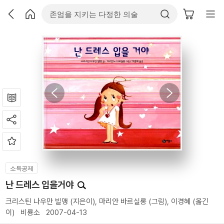
소득공제
난 드레스 입을거야
크리스틴 나우만 빌맹
(지은이),
마리안 바르실롱
(그림),
이경혜
(옮긴
이)
비룡소
2007-04-13