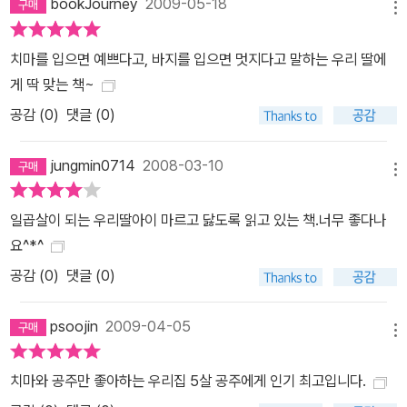
bookJourney
2009-05-18
메뉴
치마를 입으면 예쁘다고, 바지를 입으면 멋지다고 말하는 우리 딸에
게 딱 맞는 책~
공감 (
0
)
댓글 (0)
jungmin0714
2008-03-10
메뉴
일곱살이 되는 우리딸아이 마르고 닳도록 읽고 있는 책.너무 좋다나
요^*^
공감 (
0
)
댓글 (0)
psoojin
2009-04-05
메뉴
치마와 공주만 좋아하는 우리집 5살 공주에게 인기 최고입니다.