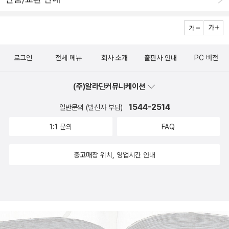
마우저는 고양이다마우저가 들려주는 쥐구멍마을이야기쥐구멍 마을
던 그림책은 <공주님과 드레스>라는 그림책이다.너무 좋아해서 결국
사람들은 바닷가에 나가서 고기를 잡아다가 생활을 한다톰할아버지
은 중고샵에 나온 책을 구입했었다. 파스타 궁전의 공주가 생일날 입
도 고기를 잡아다가 마우저에게 맛있는 요리를 해준다그러던 어느날
을 드레스를 고르는 내용이다. 그 과정에서 빨강, 주황, 노랑, 초록, 파
고양이 폭풍이 바다를 휘어감아버렸다다행히 쥐구멍마을의 배들은
랑, 남색, 보라 등의 색깔을 인지할 수 있도록 도와준다. 다음 장을 넘
로그인
전체 메뉴
회사 소개
출판사 안내
PC 버전
작은 입구때문에 고양이 폭풍이 들어오지를 못하고 있엇다그러나 시
기면 나올 드레스의 색깔을 배경에서 떠있거나 날아가는 풍선의 색깔
간이 지속됨에 따라 먹을것이 떨어지고,,크리스마스가 다가오기 하루
로 미리 짐작해 볼 수 있다는 것도 아이에게 즐거움을 주었다. 결국 입
(주)알라딘커뮤니케이션
전에 톰할아버지는 자신이 나가서 고기를 구해와야 한다고 말을 한다
을만한 드레스를 찾지 못한 공주는 잠옷차림으로 파티에 참석한다.
마우저또한 톰할아버지를 따라 나선다그리고 마우저가 고양이 폭풍
1544-2514
일반문의 (발신자 부담)
파티에 초대받은 사람들이 공주에게 선물한 것은?눈치빠른 사람들은
에게 들려주는 노랫소리 그리고 할아버지의 고기잡이마우저 덕에 고
알아챘겠지만, 바로 무지개 빛 리본이 너울거리는 아름다운 드레스
1:1 문의
FAQ
양이 폭풍은 잔잔해지고 할아버지는 고기를 잡아 마을로 돌아올 수가
다. 유빈이가 두 세살 무렵에 즐겨 읽었던, 추억의 그림책이다.<난 드
있었다참 마음이 따스해지고 잔잔한 아름다움이 담겨있는 그림책이
레스 입을 거야>는 <공주님과 드레스>보다 조금 늦게 만난 그림책이
중고매장 위치, 영업시간 안내
다79번재아주 용감한 이사벨정말 하하호호 웃음이 나옵니다엉뚱한
다. 제목에서 짐작할 수 있듯이 이 책도 결국 '옷'을 가지고 이야기를
이사벨을 만보았지요괴물을 무서워하는 어린이 여러분이사벨을 만나
펼쳐간다. 멋쟁이 엘레에트 공주는 '예쁜' 드레스를 입고 싶지만 엄마
보세요여러분들도 괴물이 절대 절대 안 무서울거예요,80번미안해친
는 날씨가 춥다면서 두꺼운 양말, 멜빵바지, 낙타털 외투, 에스키모 털
구야늑대와여우둘도 없는 단짝친구였는데 게임에서 지기만 하는 늑
신, 모양빠지는 모자와 목도리를 입힌다. 잔뜩 골이 난 공주는 사촌을
대화가나서 비오는날 여우를 집에서 내쫒아버렸어요여우는 화가났어
만나고, 엄마가 입혀준 옷들을 이용해서 눈밭에서 신나게 논다. 현실