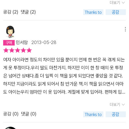
더보기
와 엄마의 대치는 계속 이어진다.공주는 벽장에서 나풀거리는 드레스
공감 (
2
)
댓글 (2)
를 꺼냈다. 작은 꽃무늬가 아롱진 어여쁜 드레스를.하지만 엄마는 멜
빵바지를 입어야 한다고 했고,방울이 달린 진주 목걸이 대신 낙타털
외투에 목도리를 두르라고 했다.화려한 나비 장식이 달린 멋진 구두
메뉴
도 퇴짜를 맞았다. 에스키모 털신이 엘리에트를 기다리고 있었다.사
민서맘
2013-05-28
촌 알리스를 만난 엘리에트. 엄마의 당부대로 완전무장을 해서 찬바
람이 끼어들 틈이 전혀 없다.두 사람은 무엇을 하고 놀까 하다가 썰매
여자 아이라면 정도의 차이만 있을 뿐이지 언제 한 번은 꼭 겪게 되는
를 타자고 했다. 썰매도 없는데 어떻게???문제될 게 없다. 바로 이렇
게 옷 투정이다.우리 딸도 마찬가지. 하지만 이미 한 창 때의 옷 투정
게 하면 된다!낙타털 외투는 썰매로 변신했고, 할머니 표 목도리는 타
은 넘어간 상태다.좀 더 일찍 이 책을 읽게 되었다면 좋았을 것 같다.
잔 놀이를 할 수 있게 해줬다.꼴보기 싫었던 헐렁이 스웨터는 뻥뻥 차
하지만 지금이라도 읽게 되어서 참 반가운 책.이 책을 읽으면서 아마
고 놀 수 있는 공이 되었고(뻥 소리는 안 났겠다..;;;)모자에 눈을 담아
도 아이는우리 엄마만 이 옷 입어라. 계절에 맞게 입어라. 편하게 입어
놀기도 하고, 예쁜 여자 눈사람을 만들기도 하였다.아니, '여자' 눈사
라 등등....일명 잔소리를 하는게 아니구나 하며 나름 안도할 것이고엄
람이라니!방법은 간단했다. 스타킹을 벗어서 땋은 머리를 표현해 주
더보기
마는 아이에게 그 동안 제대로 못했던 잔소리를 제대로 할 수 있을 것
면 되었으니까. 엘리에트는 센스쟁이!(>_<)오늘 입은 옷들은 엘리에
공감 (
0
)
댓글 (0)
같다.한 마디로 좋은 책이다.
트가 원해서 입은 옷은 아니었지만 모두 쓸모가 많았다. 아이들은 즐
겁게 놀았고 기뻐했고 만족스러워 했다. 만약 여기서 끝났다면, 역시