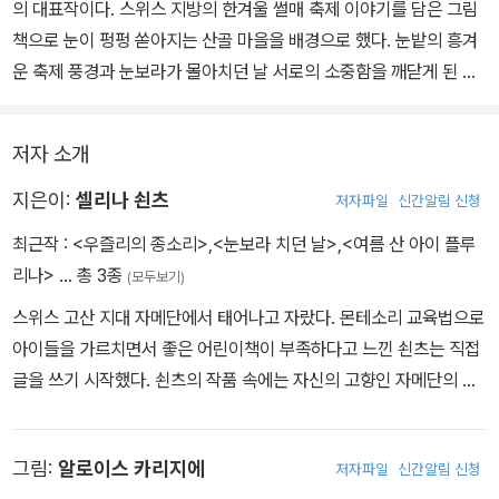
의 대표작이다. 스위스 지방의 한겨울 썰매 축제 이야기를 담은 그림
책으로 눈이 펑펑 쏟아지는 산골 마을을 배경으로 했다. 눈밭의 흥겨
운 축제 풍경과 눈보라가 몰아치던 날 서로의 소중함을 깨닫게 된 남
매의 이야기가 어우러졌다.
저자 소개
눈이 펑펑 내리던 날, 오빠 우즐리는 여동생 플루리나를 이웃 마을로
심부름 보낸다. 썰매를 멋지게 장식할 실이 필요했기 때문이다. 하지
지은이:
셀리나 쇤츠
저자파일
신간알림 신청
만 플루리나는 좀처럼 돌아올 줄 모르고, 산에서는 거센 눈보라가 몰
최근작 :
<우즐리의 종소리>
,
<눈보라 치던 날>
,
<여름 산 아이 플루
아치기 시작한다. 플루리나는 무사할까? 걱정에 휩싸인 우즐리는 플
리나>
… 총 3종
(모두보기)
루리나를 찾아 길을 나선다.
스위스 고산 지대 자메단에서 태어나고 자랐다. 몬테소리 교육법으로
아이들을 가르치면서 좋은 어린이책이 부족하다고 느낀 쇤츠는 직접
글을 쓰기 시작했다. 쇤츠의 작품 속에는 자신의 고향인 자메단의 산
생활과 정서가 그대로 드러나 있다. 알로이스 카리지에와 함께 낸 그
림책으로 <여름 산 아이 플루리나>, <쉘렌 우즐리>, <폭설>등이 있
그림:
알로이스 카리지에
저자파일
신간알림 신청
다.