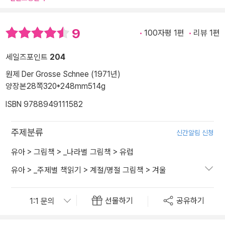
9
100자평 1편
리뷰 1편
세일즈포인트
204
원제 Der Grosse Schnee (1971년)
양장본
28쪽
320*248mm
514g
ISBN 9788949111582
주제분류
신간알림 신청
유아
>
그림책
>
_나라별 그림책
>
유럽
유아
>
_주제별 책읽기
>
계절/명절 그림책
>
겨울
선물하기
공유하기