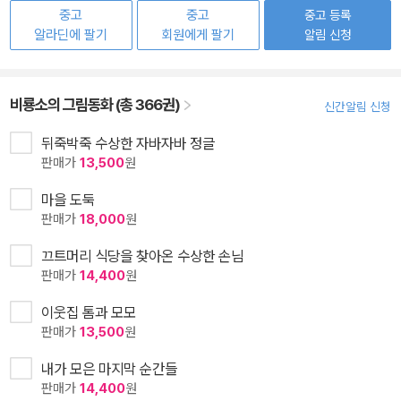
중고
중고
중고 등록
알라딘에 팔기
회원에게 팔기
알림 신청
비룡소의 그림동화 (총 366권)
신간알림 신청
뒤죽박죽 수상한 자바자바 정글
판매가
13,500
원
마을 도둑
판매가
18,000
원
끄트머리 식당을 찾아온 수상한 손님
판매가
14,400
원
이웃집 톰과 모모
판매가
13,500
원
내가 모은 마지막 순간들
판매가
14,400
원