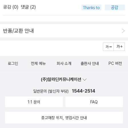
햇는데 카멜라는 숙제를 하지 않아 잠시 화장실에 갔다가 그만 화장
것이구나를 제대로 보여주는 그림책이다. 언니인 마디타와 동생 리사
공감 (
0
)
댓글 (2)
실에서 잠이 들어버렸다그런데 화장실에서 나와보니 선생님도 친구
벳은 눈밭에서 하루 종일 즐겁게 논다. 하지만 다음 날 열이 나서 침대
들도 다가고 과자도 없다집에 온 카멜라는 엄마에게 자기만 과자를
에 누워있게 된 마디타.원래는 하녀와 리사벳과 함께 크리스마스 선
못먹엇다고 한다 엄마는 카멜라에게 맛난 과자를 구워주려고 냄비가
물을 사러 가기로 했는데 마디타는 못 가게 된다.그런데 시내에서 하
반품/교환 안내
없으니 늑대 아저씨에게 빌려 오라고 한다 늑대아저씨는 냄비를 빌려
녀가 잠깐 기다리라고 했는데도 리사벳은 안데르손의 썰매 뒤에 매
주면서 과자 한봉지 옥수수빵 포두주를 요구한다카멜라는 집에와서
달렸다가 점점 시내에서 멀어지게 되는데...리사벳의 엉뚱한 호기심
맛난과자를 구워먹고 늑대아저씨가 요구한 물건을 가지고 가다가 그
과 행동 때문에 깜짝 놀랐지만이야기는 다행히 리사벳이 무사히 돌아
만 다 먹어버렷다 카멜라는 그리고 늑대아저씨가 겂이 나서 염소똥.
오는 것으로 마무리된다.무엇보다 이 그림책은 숲의 겨울을 보는 것
로그인
전체 메뉴
회사 소개
출판사 안내
PC 버전
구정물. 돌맹이를 넣어가지고 간다늑대아저씨는 카멜라가 자기를 속
만으로도 시원시원함이 그대로 전해져서너무나 좋았다. 2. 책 읽
인것을 알고 밤에 카멜라를 잡아 먹으러 간다고 한다정말 늑대가 왓
는 아이 테오 - 에이미 헤스트 글, 로렌 카스틸로 그림 빨간 눈썰매에
(주)알라딘커뮤니케이션
을까요이그림책은 해피앤딩이 아니랍니다 우리아이들에게 거짓말을
주황색 가방을 올려놓고 강아지 브라우니와 함께 언덕을 오르는 테
하지 말고 약속은 지키라고 가르치고 있습니다,102번재우즐리와 플
1544-2514
일반문의 (발신자 부담)
오.언덕이 높아 썰매 끌기가 힘들지만 그래도 포기하지 않고 끝까지
루리나나 남매는 겨울이 되면 썰매축제를 준비한다썰매축제는 아이
힘을 내는 테오가 무척 대견했다.언덕에 오른 뒤에는 가방 속에서 따
1:1 문의
FAQ
들에게 아주 중요한 행사이다그리고 그 썰매도 아이들이 아주 멋지게
뜻한 코코아와 빵을 꺼내서 먹는가 하면, 집에서 가져온 책도 꺼내서
꾸민다눈이 많이 내리던 어느날 우즐리오빠는 동생 플루리나에게 실
읽는다. 테오와 브라우니의 사이좋은 두 친구 모습에 자연스레 미소
중고매장 위치, 영업시간 안내
잣는 할머니에게 가서 짜투리 실을 얻어오라고 한다플루리나는 눈이
가 지어진다. 3. 눈 오는 날의 기적 - 샘 어셔아침에 일어나 보