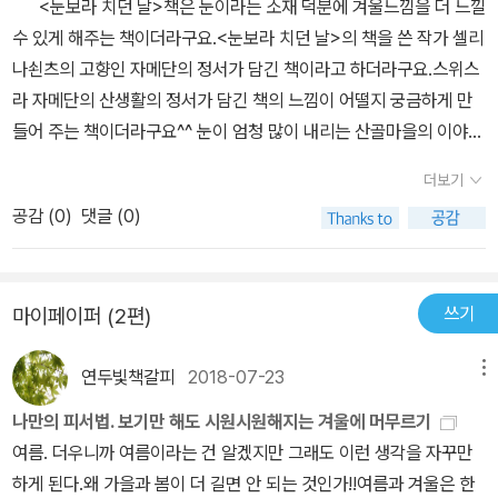
​<눈보라 치던 날>책은 눈이라는 소재 덕분에 겨울느낌을 더 느낄
수 있게 해주는 책이더라구요.<눈보라 치던 날>의 책을 쓴 작가 셀리
나쇤츠의 고향인 자메단의 정서가 담긴 책이라고 하더라구요.스위스
라 자메단의 산생활의 정서가 담긴 책의 느낌이 어떨지 궁금하게 만
들어 주는 책이더라구요^^ 눈이 엄청 많이 내리는 산골마을의 이야
기.눈이 펑펑 쏟아지는 산골 마을에 사는 우즐리와 동생 플루리나.어
더보기
느날 우즐리는 동생에게 썰매를 만들 실을 구해오라고 심부름을 시키
공감 (
0
)
댓글 (0)
게 되요.그런데 심부름을 간 동생이 오지 않는답니다. 우즐리는 동생
풀루리나에게 썰매를 만들 실을 구해오라고 한것을 후회하며동생을
찾으러 길을 떠나게 되고!우즐리는 동생을 구해 집으로 돌아오게 된
쓰기
마이페이퍼 (2편)
답니다. 내용이 정말 따뜻한 이야기 <눈보라 치던 날>자매간의 우애
가 느껴졌던 책이랍니다. 형제, 자매, 남매가족의 형태가 다르지만 아
연두빛책갈피
2018-07-23
메뉴
이들은 다투면서 자라게 되는거 같아요.하지만 다투면서도 서로를 위
할 수 있는 마음을 배울 수 있는 책인거 같아서아이들이 읽으면서 반
나만의 피서법. 보기만 해도 시원시원해지는 겨울에 머무르기
성도 하고 내 자신을 뒤돌아보면서우애를 다질 수 있는 시간이 된 책
여름. 더우니까 여름이라는 건 알겠지만 그래도 이런 생각을 자꾸만
<눈보라 치던 날>이더라구요. 그래서 눈이라는 주제보다는 그런 역
하게 된다.왜 가을과 봄이 더 길면 안 되는 것인가!!여름과 겨울은 한