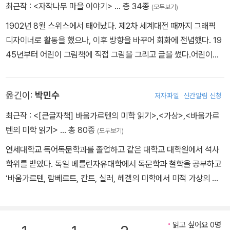
최근작 :
<자작나무 마을 이야기>
… 총 34종
(모두보기)
1902년 8월 스위스에서 태어났다. 제2차 세계대전 때까지 그래픽
디자이너로 활동을 했으나, 이후 방향을 바꾸어 회화에 전념했다. 19
45년부터 어린이 그림책에 직접 그림을 그리고 글을 썼다.어린이책
발전에 기여한 공로를 인정받아 한스 크리스티안 안데르센 상과, 스
위스 교사 협회가 주는 청소년 문학상을 받았다. 1985년 8월 사망할
옮긴이:
박민수
저자파일
신간알림 신청
때까지 아이들을 위해 그림을 그렸다. 지은 책으로 <마우루스와 마들
라이나>, <더벅이, 투덜이, 난쟁이> 등이 있고, 그린 책으로 <여름
최근작 :
<[큰글자책] 바움가르텐의 미학 읽기>
,
<가상>
,
<바움가르
산 아이 플루리나>, <봄, 여름, 가을, 겨울이 그린 마술그림> 등이 있
텐의 미학 읽기>
… 총 80종
(모두보기)
다.
연세대학교 독어독문학과를 졸업하고 같은 대학교 대학원에서 석사
학위를 받았다. 독일 베를린자유대학에서 독문학과 철학을 공부하고
‘바움가르텐, 람베르트, 칸트, 실러, 헤겔의 미학에서 미적 가상의 복
안’이라는 주제로 박사 학위를 받았다. 옮긴 책으로 『곰브리치 세계
사』, 『꿀벌 마야의 모험』, 『카라반 이야기』, 『세계 철학사』, 『자성록』,
『데미안』, 『변신』 등이 있다.
읽고 싶어요 0명