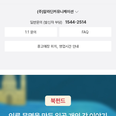
전라도에서 태어나서 나고 자란 나의 친구 어머니는 오랜 세월 경상
(주)알라딘커뮤니케이션
도 사람들의 대한 편견을 심하게 가지고 있었다. 그런 부모 밑에서 자
란 경상도 출신인 나와 전라도 출신인 친구는 수 십 년 동안 아무런 갈
1544-2514
일반문의 (발신자 부담)
등 없이 잘 지내고있다. 인천이라는 제 3지역에서 만난 우리는 어떠
1:1 문의
FAQ
한 편견도 없이 서로를 있는그대로 바라볼 수 있었다. 정치적으로 충
돌 되는 부분도 서로 타협을 하여서 큰 문제 없이 지내고 있다. 이 책
중고매장 위치, 영업시간 안내
의 주인공은 마치 로미오와 줄리엣을 떠올리게 한다. 현재도수 많은
현대판 로미오와 줄리엣이 존재 한다. 지역, 인종, 종교, 신념 등의 이
유로 무조건 배척하는 일들이 자행되고 있다. 서로에 대해 귀기울여
듣고 이해하려는 시도조차 하지 않기 때문이다. 빨간색‘재닛’과 파란
색 ‘빌’이 결혼을 해서 아이를 낳자 보라색이 태어났다. 이처럼 편견에
서 조금만벗어나면 전혀 새로운 세계가 펼쳐지고 있음을 이 책은 알
려준다. 점점 양극화가 심해지고 분열을 조장하고있는 시대 속에서
화합, 화해를 이야기 하는 좋은 책인 듯 하다.