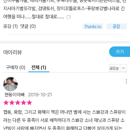
신비수풀가숲, 따머거쫄기트, 우뚝나무클, 향긋푹시니끈끈러즈별, 먼
지사마기별또각발, 검댕토쉬, 장미꼬틀로프스-퓨랑뽀강별나라로 긴
여행을 떠나......절대로 절대로......
공감 (
1
)
댓글 (0)
쓰기
마이리뷰
구매자 (0)
전체 (1)
메뉴
현동이아빠
2019-10-21
협동, 화합, 그리고 화해이 책은 머나먼 별에 사는 스뾰강과 스퓨랑이
라는 다른 두 종족이 서로 배척하다가 스뾰강 소녀 재닛과 스퓨랑 소
년빌이 사랑에 빠지면서 두 종족이 화해하고 더불어 살아가게 되는