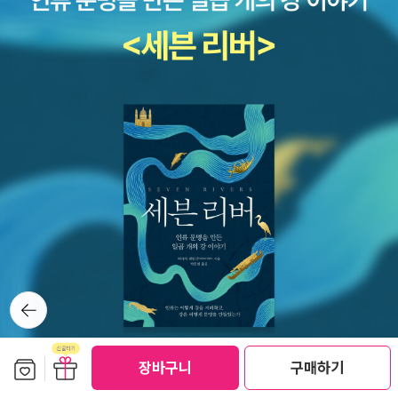
뒤로가
기
보관함담기
선물하기
장바구니
구매하기
선물하기