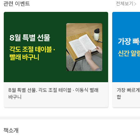
관련 이벤트
전체보기
8월 특별 선물. 각도 조절 테이블 · 이동식 빨래
가장 빠르게
바구니
합
책소개