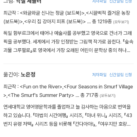
그림:
악셀 셰플러
저자파일
신간알림 신청
최근작 :
<와글와글 신나는 정글 (보드북)>
,
<시끌벅적 즐거운 농장
(보드북)>
,
<우리 집 강아지 피프 (보드북)>
… 총 1219종
(모두보기)
독일 함부르크에서 태어나 예술사를 공부했고 영국으로 건너가 그래
픽을 공부했다. 세계에서 가장 인정받는 그림책 작가로 꼽힌다. 『숲속
괴물 그루팔로』로 영국에서 가장 오래된 어린이 문학상 중의 하나인
‘네슬레 스마티즈상’과 어린이들이 직접 심사에 참여하는 것으로 유
명한 ‘블루 피터상’을 수상했다. 「그루팔로」 시리즈, 「랄랄라 도토리
옮긴이:
노은정
저자파일
신간알림 신청
숲」 시리즈, 『멋진 거인 조지』, 『달팽이와 고래의 모험』 등에 그림을
그렸다.
최근작 :
<Fun on the River>
,
<Four Seasons in Smurf Village
>
,
<The Smurf's Summer Party>
… 총 717종
(모두보기)
연세대학교 영어영문학과를 졸업하고 늘 감사하는 마음으로 번역을
하고 있습니다. 『마법의 시간여행』 시리즈, 『마녀 위니』 시리즈, 『43
번지 유령 저택』 시리즈 등을 비롯해 『간다아아!』, 『여우지만 호랑이
입니다』, 『워터 프로텍터』 등 이루 꼽을 수 없을 만큼 많은 책들을 우