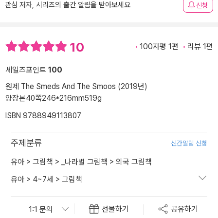
관심 저자, 시리즈의 출간 알림을 받아보세요
신청
10
100자평 1편
리뷰 1편
세일즈포인트
100
원제 The Smeds And The Smoos (2019년)
양장본
40쪽
246*216mm
519g
ISBN 9788949113807
주제분류
신간알림 신청
유아
>
그림책
>
_나라별 그림책
>
외국 그림책
유아
>
4~7세
>
그림책
선물하기
공유하기