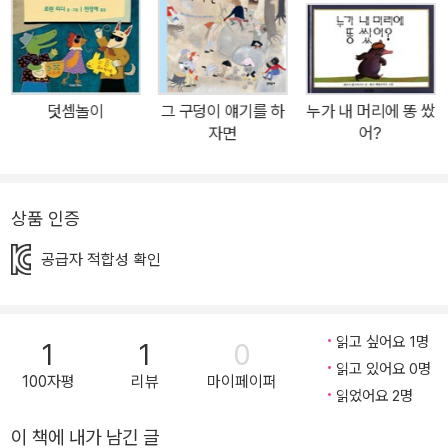
들 눈에 잘 띄지 않는 작은 동물과 사물을 주인공으로 하여 기발한 상
상력을 펼치는 것으로 유명하며, 2011년에는 영국 계관 아동문학가
로 선정되며 영국 대표 아동문학가로 인정받았다. 광고 일러스트레이
터로 활동하던 악셀 셰플러는 줄리아 도널드슨과 작업한 책들이 이십
덧셈놀이
그 구덩이 얘기를 하
누가 내 머리에 똥 쌌
여 개 나라로 번역, 출판되며 세계적으로 주목 받는 일러스트레이터
자면
어?
가 되었다. 이번에 출간된 『스뾰강과 스퓨랑』은 머나먼 별에 사는 스
뾰강과 스퓨랑이라는 다른 두 종족이 서로 배척하다가 스뾰강 소녀
재닛과 스퓨랑 소년 빌이 사랑에 빠지면서 두 종족이 화해하고 더불
상품 인증
어 살아가게 되는 이야기이다. '화합과 협동 그리고 화해'에 대한 메시
공급자 적합성 확인
지를 담고 있는 그림책이다. 시선을 끄는 강렬한 색감과 독특하고 재
미난 캐릭터는 볼거리를 풍성하게 하고, 신비수풀라, 스뾰강과 스퓨
랑과 같은 재미난 고유명사들은 제목에서부터 호기심 만점이다. ■
읽고 싶어요 1명
1
1
0
협동과 화합, 그리고 화해의 메시지를 담은 그림책 어느 머나먼 별에
읽고 있어요 0명
몸이 빨간 스뾰강과 몸이 파란 스퓨랑 들이 살고 있었다. 그들은 절대
100자평
리뷰
마이페이퍼
읽었어요 2명
함께 어울리지 않으며 서로를 멀리하며 지냈는데, 어느 날 우연히 신
비수풀라 숲에서 처음 만난 스뾰강 소녀 재닛과 스퓨랑 소년 빌이 사
이 책에 내가 남긴 글