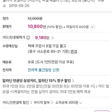
줄리아 도널드슨
(지은이),
악셀 셰플러
(그림),
노은정
(옮긴이)
비룡
소
2019-09-25
정가
12,000원
10,800
판매가
원
(10% 할인) +
마일리지 600원
9,180
카드최대혜택가
원
수령예상일
택배 주문시 8월 11일 출고
(중구 서소문로 89-31 기준)
변경
배송료
유료 (도서 1만5천원 이상 무료)
전자책
전자책 출간알림 신청
알라딘 만권당 삼성카드, 알라딘 15% 청구 할인
최대 1만원 또는 2만원 할인(전월 30만원 또는 60만원 이용 시) / 카드 발
급월 +1개월까지는 전월 실적이 없어도 최대 1만원 혜택 제공
카드/간편결제 할인
무이자 할부
소득공제 490원