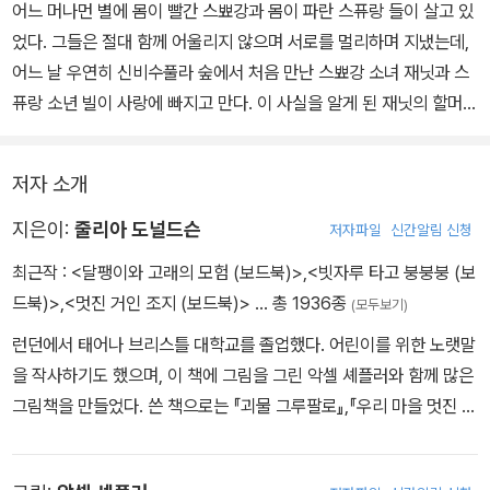
어느 머나먼 별에 몸이 빨간 스뾰강과 몸이 파란 스퓨랑 들이 살고 있
었다. 그들은 절대 함께 어울리지 않으며 서로를 멀리하며 지냈는데,
어느 날 우연히 신비수풀라 숲에서 처음 만난 스뾰강 소녀 재닛과 스
퓨랑 소년 빌이 사랑에 빠지고 만다. 이 사실을 알게 된 재닛의 할머니
와 빌의 할아버지는 둘 사이를 떨어트려 놓고, 그렇게 서로를 그리워
하며 몰래 만나 오던 재닛과 빌은 식구들이 잠든 사이 사라져 버리고
저자 소개
만다.
지은이:
줄리아 도널드슨
저자파일
신간알림 신청
다음 날 재닛과 빌이 사라진 걸 알게 된 스뾰강과 스퓨랑 들은 함께 재
최근작 :
<달팽이와 고래의 모험 (보드북)>
,
<빗자루 타고 붕붕붕 (보
닛과 빌을 찾아 나선다. 오랜 시간 이 별 저 별을 돌아 다니며 재닛과
드북)>
,
<멋진 거인 조지 (보드북)>
… 총 1936종
(모두보기)
빌을 찾아 헤매는 사이, 스뾰강과 스퓨랑 들은 어느새 함께 우유를 나
런던에서 태어나 브리스틀 대학교를 졸업했다. 어린이를 위한 노랫말
누어 마시고 머리카락을 다듬어 주며 서로에 대한 적대감을 풀고 조
을 작사하기도 했으며, 이 책에 그림을 그린 악셀 셰플러와 함께 많은
금씩 마음을 열어 간다.
그림책을 만들었다. 쓴 책으로는 『괴물 그루팔로』,『우리 마을 멋진 거
인』,『세상 구경 시켜 줄 고래를 찾습니다』등이 있다. 2011년 영국 계
관 아동문학가(Children’s Laureate)로 선정되었다.