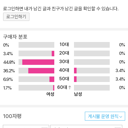
랑에 빠지고 만다. 이 사실을 알게 된 재닛의 할머니와 빌의 할아버지
로그인하면 내가 남긴 글과 친구가 남긴 글을 확인할 수 있습니다.
는 둘 사이를 떨어트려 놓고, 그렇게 서로를 그리워하며 몰래 만나 오
로그인하기
던 재닛과 빌은 식구들이 잠든 사이 사라져 버리고 만다. 다음 날 재닛
과 빌이 사라진 걸 알게 된 스뾰강과 스퓨랑 들은 함께 재닛과 빌을 찾
아 나선다. 오랜 시간 이 별 저 별을 돌아 다니며 재닛과 빌을 찾아 헤
구매자 분포
매는 사이, 스뾰강과 스퓨랑 들은 어느새 함께 우유를 나누어 마시고
10대
0%
0%
머리카락을 다듬어 주며 서로에 대한 적대감을 풀고 조금씩 마음을
20대
0%
3.4%
열어 간다. 처음에는 서로 겉모습이 닮아 있지 않다 하여 배척하던 스
30대
0%
44.8%
뾰강과 스퓨랑 들이 힘을 합쳐 빌과 재닛을 찾아 다니는 과정은 두 캐
40대
3.4%
36.2%
릭터가 '협동하고 화해'해 나가는 모습을 멋지게 그려낸다. 머나먼 별
50대
3.4%
6.9%
의 이야기가 주 배경이 되는 만큼, 독특하고 개성 있는 외계 캐릭터들
60대
0%
1.7%
과 외계 행성의 모습 그리고 그에 딱 맞는 '장미꼬트로프 별', '끈끈러
여성
남성
크 별', '치마루피' 등과 같은 재미난 합성어로 된 고유명사와 말장난들
로 보는 내내 웃음이 팡팡 터진다. ■ 시선을 끄는 강렬한 색감과 독특
하고 매력 넘치는 캐릭터들! 선명하고 또렷한 펜 선에, 특색 있는 캐릭
100자평
게시물 운영 원칙
터들로 자신만의 독특한 작품 세계를 구축한 악셀 셰플러는 『스뾰강