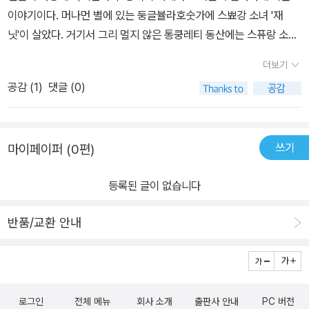
이야기이다. 머나먼 별에 있는 둥글뷸라호숫가에 스뾰강 소녀 '재
닛'이 살았다. 거기서 그리 멀지 않은 통쿵레티 동산에는 스퓨랑 소년
'빌'이 살았다.그런데 재닛의 할아버지가 불숙 나타나 그 둘을 갈라놓
더보기
았다. 할아버지는절대로 스퓨랑하고 어울리지 말라고 당부를 한다.
공감 (
1
)
댓글 (0)
그들의 몸 색깔은 칙칙하게 시퍼렇기 때문이다. 빌의 할머니도 빌에
게 절대로 스뾰강하고 어울리지 말라고 당부 한다. 그들의몸 색깔은
섬뜩하게 시뻘겋기 때문이다.재닛은 빌이 그립고 빌은 재닛이 그리웠
쓰기
마이페이퍼 (0편)
다. 그 둘은 틈만 나면 몰래신비수폴라 숲에서 만나 노래하며 어울려
놀았다. 마침내 어른이 된 재닛과 빌은 결혼을 약속했다. 그것을 알게
등록된 글이 없습니다
된 재닛의 할아버지와 빌의 할머니는 뭐라고 했을까?재닛의 할아버
지는 절대로 스퓨랑하고 결혼하면 안 된다고 강조한다. 스퓨랑들은짐
반품/교환 안내
슴 같은 떼거리에다 말이 안 통하는 무리이며 또 시커먼 차를 마시고
푸르뎅뎅한 스튜를 먹는다고 한다. 빌의할머니는 절대로 스뾰강하고
결혼하면 안 된다고 한다. 스뾰강들은 볼그레한 우유를 마시고 갈색
빵을 먹기때문이라고 한다.경상도에서 태어나서 나고 자란 나의 아버
로그인
전체 메뉴
회사 소개
출판사 안내
PC 버전
지는 오랜 세월 전라도 사람들의 대한 편견을 심하게 가지고 있었다.