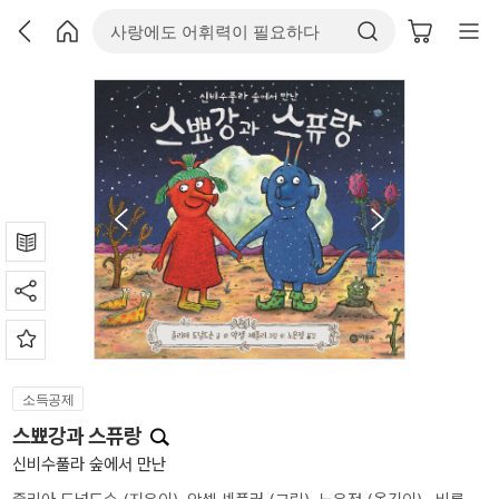
소득공제
스뾰강과 스퓨랑
신비수풀라 숲에서 만난