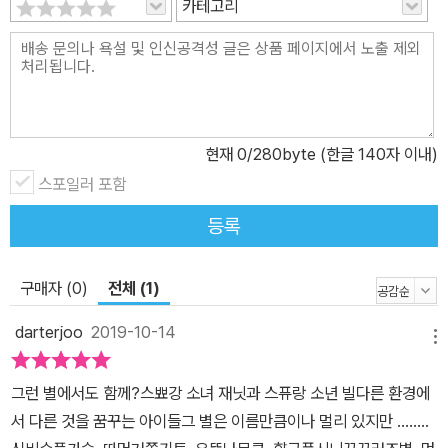
카테고리
과 스퓨랑』에서도 강렬한 원색으로 스뾰강과 스퓨랑을 표현했다. 툭
히 외계 행성 세계의 모습을 특색 있게 표현하며 자신의 기량을 마음
껏 펼쳤다. 『스뾰강과 스퓨랑』에 사용된 색들은 아이들이 대체로 좋
아하는 빨강, 파랑 등의 원색 위주로 시선을 끈다. 뿐만 아니라 스뾰랑
과 스퓨랑들의 다양한 차이점을 찾는 재미가 크다. 머리카락이 있고
코가 길며 몸이 빨간 스뾰강, 초록색 신발을 신고 귀가 크고 몸이 파란
현재
0
/280byte (한글 140자 이내)
스퓨랑의 모습은 각각 그들만의 개성이 뚜렷하다. 이야기 곳곳에 등
스포일러 포함
장하는 우스꽝스런 이름의 외계 캐릭터들도 이름만큼이나 개성 넘치
등록
고 유머러스하게 그려 냈으며, 배경이 되는 작은 풀잎들 하나하나까
지도 개성을 담아내 독자들의 풍부한 상상력과 호기심을 자극한다.
구매자 (0)
전체 (1)
darterjoo
2019-10-14
메뉴
그런 별에서도 함께?스뾰강 소녀 재닛과 스퓨랑 소년 빌다른 환경에
서 다른 것을 꿈꾸는 아이들그 별은 이름만큼이나 멀리 있지만 ........