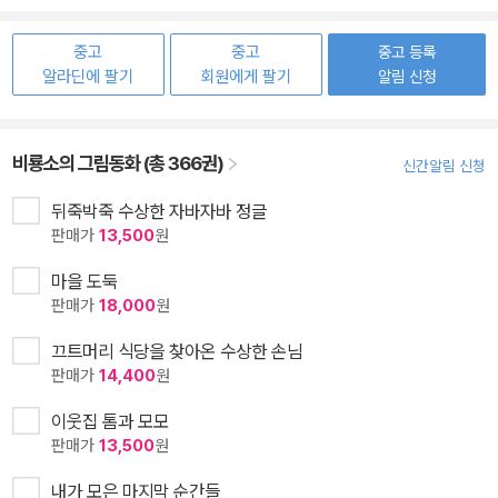
중고
중고
중고 등록
알라딘에 팔기
회원에게 팔기
알림 신청
비룡소의 그림동화 (총 366권)
신간알림 신청
뒤죽박죽 수상한 자바자바 정글
판매가
13,500
원
마을 도둑
판매가
18,000
원
끄트머리 식당을 찾아온 수상한 손님
판매가
14,400
원
이웃집 톰과 모모
판매가
13,500
원
내가 모은 마지막 순간들