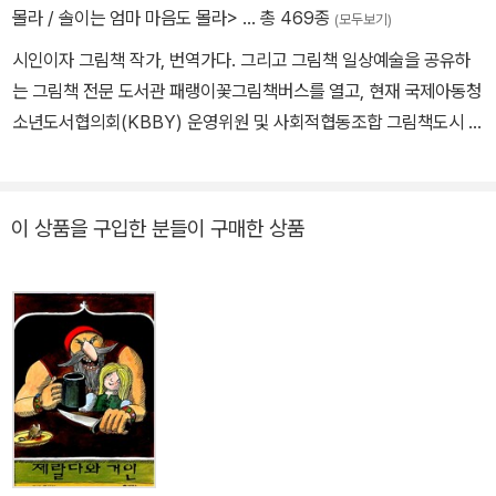
전 드라마로 제작되어 세계 여러 나라에 방영되었습니다. 린드그렌은
몰라 / 솔이는 엄마 마음도 몰라>
… 총 469종
(모두보기)
어린이와 여성, 동물과 같이 약하고 억압받는 존재들을 위해 힘껏 목
시인이자 그림책 작가, 번역가다. 그리고 그림책 일상예술을 공유하
소리를 낸 활동가이기도 했습니다. 특히 어린이와 동물의 권리를 지
는 그림책 전문 도서관 패랭이꽃그림책버스를 열고, 현재 국제아동청
지하고 그들에게 가해지는 폭력에 대해 강하게 비판했습니다. 그녀
소년도서협의회(KBBY) 운영위원 및 사회적협동조합 그림책도시 상
자신이 여성으로서 또 미혼모로서 사회적 폭력에 부딪친 젊은 시절을
임이사로 일하며, 원주시 그림책센터 일상예술 센터장으로 활동하고
보냈으며, 이를 통해 얻은 통찰을 외롭고 약한 존재들을 따뜻하게 위
있다. 존 버닝햄의 《비밀 파티》, 《마법 침대》, 바버러 쿠니의 《강물이
로하는 언어로 승화시켰습니다. 린드그렌은 1980년대 후반 수의사
흘러가도록》, 《바구니 달》과 딕 브루너의 미피 시리즈, 《RAIN 비 내
이 상품을 구입한 분들이 구매한 상품
크리스티나 포르슬룬드(Kristina Forslund)와 함께 스웨덴의 여러
리는 날의 기적》을 비롯한 샘 어셔의 《기적》 그림책 시리즈 등 그림
일간지에 공장식 축산을 비판하는 기고문을 실었고, 동물에 대한 더
책과 린다 수 박의 《사금파리 한 조각》, 《연싸움》을 우리말로 옮겼다.
나은 대우를 요구하는 캠페인을 벌였습니다. 결국 이들의 활동은 후
에 ‘린드그렌 법(Lex Lindgren)’이라고도 불리게 된 법의 제정으로
이어졌습니다. 린드그렌의 80세 생일에 발표된 이 법은 세계에서 가
장 엄격한 동물 복지 관련 법이었습니다. 1978년 마르틴 부버, 헤르
만 헤세와 같은 저명한 인사들이 수상한 바 있는 독일 출판서점협회
평화상을 어린이책 작가로서는 처음으로 수상하게 됩니다. 린드그렌
은 수상 소감 연설문을 미리 받아본 주최 측으로부터 연설문을 “짧고