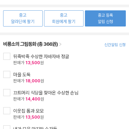
중고
중고
중고 등록
알라딘에 팔기
회원에게 팔기
알림 신청
비룡소의 그림동화 (총 366권)
신간알림 신청
뒤죽박죽 수상한 자바자바 정글
판매가
13,500
원
마을 도둑
판매가
18,000
원
끄트머리 식당을 찾아온 수상한 손님
판매가
14,400
원
이웃집 톰과 모모
판매가
13,500
원