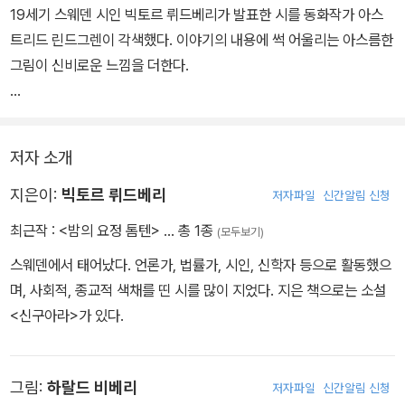
19세기 스웨덴 시인 빅토르 뤼드베리가 발표한 시를 동화작가 아스
트리드 린드그렌이 각색했다. 이야기의 내용에 썩 어울리는 아스름한
그림이 신비로운 느낌을 더한다.
톰텐은 스웨덴 농가에 살고 있는 요정으로, 몸집이 작은데다 사람이
오면 금방 숨어버리기 때문에 그 모습을 본 사람이 아무도 없다고 한
저자 소개
다. 모두가 잠든 밤이면, 톰텐은 이곳 저곳을 돌아다니며 행복을 지켜
준다. 여러 동물들이나 아이들에게 따뜻한 위로의 말을 속삭여주는
지은이:
빅토르 뤼드베리
저자파일
신간알림 신청
것.
최근작 :
<밤의 요정 톰텐>
… 총 1종
(모두보기)
스웨덴에서 태어났다. 언론가, 법률가, 시인, 신학자 등으로 활동했으
오랫동안 사람들에게 애송되던 시답게 정다운 운율이 살아있어, 나른
며, 사회적, 종교적 색채를 띤 시를 많이 지었다. 지은 책으로는 소설
하게 기분이 좋아지는 그림책이다.
<신구아라>가 있다.
그림:
하랄드 비베리
저자파일
신간알림 신청