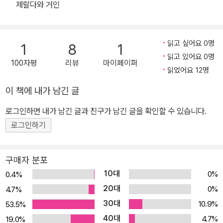
듣기 좋게” 수정해 달라는 요청을 받지만 단호히 거부하고 정치계 고
제랄다와 거인
위 인사들이 대거 참석한 시상식에서 연설문 전문을 가감 없이 읽어
내려갔습니다. 아동의 권리, 평등, 생태, 동물 복지를 위하는 동시에
읽고 싶어요 0명
폭력과 억압에 맞서 싸운 린드그렌의 업적은 매우 중요하고 독특합니
1
8
1
읽고 있어요 0명
다. 그녀는 헌신적인 인본주의자이자 스스로 생각하는 사람이었고,
100자평
리뷰
마이페이퍼
읽었어요 12명
용기와 진지함, 유머와 사랑으로 자신의 신념을 고수했습니다. 1994
년 린드그렌은 “자연에 대한 사랑과 배려, 정의와 비폭력, 소수에 대
이 책에 내가 남긴 글
한 헌신”이라는 공로로 ‘올바른삶재단(The Right Livelihood Fou
로그인하면 내가 남긴 글과 친구가 남긴 글을 확인할 수 있습니다.
ndation)’으로부터 대안 노벨상을 수상했습니다. 2002년 그가 세상
로그인하기
을 떠난 후 스웨덴 정부는 ‘아스트리드 린드그렌 기념 문학상(Astrid
Lindgren Memorial Award)’을 제정해 그 업적을 기리고 있으며, 2
005년에는 린드그렌의 필사본을 비롯한 관련 기록들이 유네스코 세
구매자 분포
계기록유산으로 지정되었습니다.
10대
0%
0.4%
20대
0%
4.7%
30대
10.9%
53.5%
40대
4.7%
19.0%