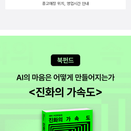
있기에 여름바람에 풀내음 녹아듭니다... 기나긴 겨울은 어둡고 춥습
중고매장 위치, 영업시간 안내
렇게 잘 묘사할 수 있나. 결말 부분에서는 다시 어른의 입장으로 돌아
니다. 톰텐은 가끔 여름을 꿈꾸지요. “겨울이 오고 겨울이 가고, 여름
와 멋진 마무리를 하는 것을 보면 어린이책 작가는 두개의 다른 나이
이 오고 여름이 가네. 이제 곧 제비들이 돌아올 거야.” .. (24쪽) 빅
대를 능숙하게 넘나들 수 있는 능력이 있어야 하는 것 같다. 그게 잘
토르 뤼드베리 님이 쓴 글을 아스트리드 린드그렌 님이 손질하고는
안될때 어른의 목소리가 역력한 작품이 되거나 작품성이 떨어지는 작
하랄드 비베리 님이 그림을 넣은 《밤의 요정 톰텐》(비룡소,2002)을
품에서 그치게 되나보다. 이 세상에 서로 같은 사람은 한 사람도 없다.
읽습니다. 스웨덴에서 먼먼 옛날부터 내려오는 요정 ‘톰텐’ 이야기를
꼭 인종과 환경, 계층이 아니더라도 우리가 만나는 모든 사람들은 나
읽습니다. 우리 겨레한테도 먼먼 옛날부터 내려오는 도깨비 이야기
와는 다른 사람. 이 다름을 어떻게 받아들이고 화합해야 하는지를 멋
있을 테지요. 시골마을 사람들 삶을 보살피고, 시골마을 사람들 사랑
지게 보여주는 작품이다.최윤정 번역. 그것도 마음에 든다. 용과 함
을 북돋우며, 시골마을 사람을 꿈을 밝히는 어여쁜 도깨비 이야기 있
께하나가타 미쓰루 지음 오늘 읽은 세권 중 베스트.제목은 용과 함께
으리라 생각해요. 참말 먼먼 옛날부터 할머니 할아버지 들은 아이들
이지만 진짜 용은 등장하지 않는다. 언젠가, 마음의 빈 공간 혹은 상처
한테 도깨비 이야기를 조곤조곤 물려주었어요. 착한 도깨비는 왜 착
를 감당하기 어려웠던 어린 아이가 눈에 보이지 않는 가상의 친구를
하고 나쁜 도깨비는 왜 나쁜 짓을 하는지 도란도란 이야기밥으로 물
만들어 늘 같이 있는 것으로 착각하고 사는, 그런 이야기를 머리 속으
려주었어요. 이러다가 이 이야기밥이 어느 때부터인가 똑 끊어집니
로 만들어 본 적 있는데 이 책이 그와 비슷한 구성을 하고 있었다. 그
다. 이제 이 나라 할머니와 할아버지 들은 아이들한테 이야기밥 물려
래서 더 관심있게 읽었는지도 모르겠다.해체되어 가고 있는 가족의
주지 않습니다. 할머니와 할아버지 들조차 아이들한테 텔레비전 켜
이야기이기도 하고, 마음의 문이 닫혀 버린 어린 아이의 이야기이기
주어 만화영화 보여줄 뿐입니다. 만화영화 캐릭터 깃든 플라스틱 장
도 하고, 경쟁 사회라는 현실에 발을 딛기 시작하는 청소년의 이야기