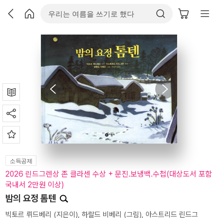
소득공제
2026 린드그렌상 존 클라센 수상 + 문진.보냉백.수첩(대상도서 포함
국내서 2만원 이상)
밤의 요정 톰텐
빅토르 뤼드베리
(지은이),
하랄드 비베리
(그림),
아스트리드 린드그