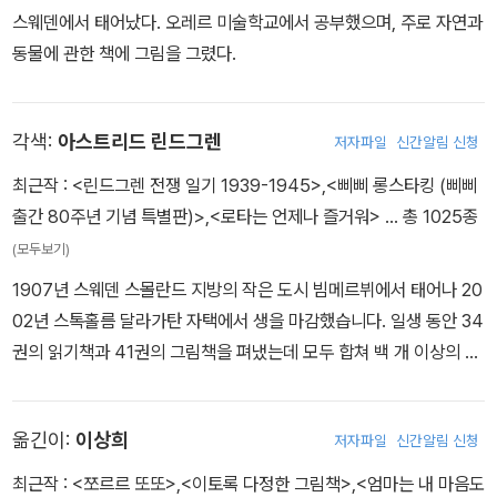
스웨덴에서 태어났다. 오레르 미술학교에서 공부했으며, 주로 자연과
동물에 관한 책에 그림을 그렸다.
각색:
아스트리드 린드그렌
저자파일
신간알림 신청
최근작 :
<린드그렌 전쟁 일기 1939-1945>
,
<삐삐 롱스타킹 (삐삐
출간 80주년 기념 특별판)>
,
<로타는 언제나 즐거워>
… 총 1025종
(모두보기)
1907년 스웨덴 스몰란드 지방의 작은 도시 빔메르뷔에서 태어나 20
02년 스톡홀름 달라가탄 자택에서 생을 마감했습니다. 일생 동안 34
권의 읽기책과 41권의 그림책을 펴냈는데 모두 합쳐 백 개 이상의 언
어로 번역되었습니다. 『사자왕 형제의 모험』, 『내 이름은 삐삐 롱스타
킹』으로 대표되는 린드그렌의 작품들은 아동문학의 고전으로 일컬어
옮긴이:
이상희
저자파일
신간알림 신청
지고 있고, ‘어린이책의 노벨상’으로 불리는 한스 크리스티안 안데르
센 상, 스웨덴 아카데미 대상 등 많은 상을 수상했으며, 영화와 텔레비
최근작 :
<쪼르르 또또>
,
<이토록 다정한 그림책>
,
<엄마는 내 마음도