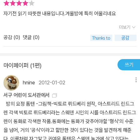
지 잔뜩 마당에 내놓고 말립니다. 볕을 쬐는 이불에는 볕기운 스밉니
지 아무도 본적없는 톰텐아저씨를 내 눈으로 직접 볼 수 있다면 좋겠
다. 볕을 보는 살림살이에는 따스함 감돕니다. 낮 동안 볕바라기 시킨
자기전 읽기 따뜻한 내용입니다.겨울밤에 특히 어울리네요
다.
이불을 저녁에 덮고 자면 밤새 햇볕을 떠올리면서 고운 꿈을 꿉니다.
더보기
이듬날 또 좋은 볕 드리우면 다시 이불을 널고 다른 살림살이 하나둘
꺼내어 온 집안에 볕살 드리우도록 합니다. 여름이란 모든 숨결에 따
공감 (
0
)
댓글 (0)
사로운 넋 불어넣는 철인가 하고 생각합니다. 봄이란 모든 숨결이 살
아나도록 이끄는 철이요, 가을이란 모든 숨결에 아름다운 빛 가득하
도록 돕는 철이며, 겨울이란 모든 숨결 새근새근 잠들며 새롭게 거듭
쓰기
마이페이퍼 (1편)
나도록 돌보는 철이지 싶어요. 철마다 달마다 날마다 즐겁게 빛살 드
리웁니다. 구름이 낀 하늘에는 구름빛이 드리웁니다. 빗방울 듣는 때
hnine
2012-01-02
메뉴
에는 비빛이 드리웁니다. 눈송이 내려올 적에는 눈빛이 드리웁니다.
서구 어린이 도서관에서
날이 갈수록 도시가 커지고 사람들은 도시로 몰리면서 자가용 모질게
밤의 요정 톰텐 -그림책-빅토르 뤼드베리 원작, 아스트리드 린드그
늘어나, 예전처럼 소나기도 무지개도 좀처럼 찾아들지 않습니다. 요
렌 각색 빅토르 뤼드베리라는 스웨덴 시인의 시를 아스트리드 린드그
즈음은 만화영화나 만화책 아니고서는 무지개빛 만나기 어려워요. 게
렌이 동화로 각색한 작품.동화에는 동화가 갖추어야할 '형식'의 수준
다가 도시사람은 안개빛이나 이슬빛이나 노을빛을 바라보거나 생각
을 넘어, 거의 '공식'이라고 할만한 것이 있다는 것을 발견하게 해준
하지 않아요. 숲은 언제나 노래를 부르지만, 숲노래 깃들일 풀섶 하나
다. 이름처럼 자그맣고 귀여운 톰텐은 스웨덴 농가에 살고 있다는 요