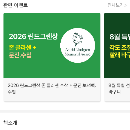
관련 이벤트
전체보기
2026 린드그렌상 존 클라센 수상 + 문진.보냉백.
8월 특별 선
수첩
바구니
책소개