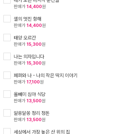
내가 모은 마지막 순간들
판매가
14,400
원
샐의 멋진 항해
판매가
14,400
원
태양 오르간
판매가
15,300
원
나는 의자입니다
판매가
15,300
원
페퍼와 나 - 나의 작은 딱지 이야기
판매가
17,100
원
올빼미 심야 식당
판매가
13,500
원
알쏭달쏭 정리 정돈
판매가
13,500
원
세상에서 가장 높은 산 위의 집