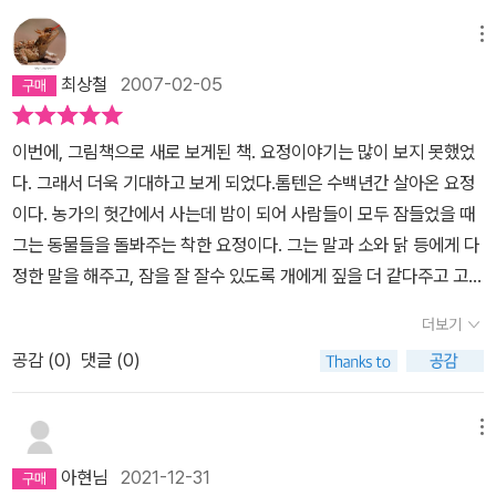
언제나 매캐한 바람이 불고 하늘은 뿌얳지만, 조그마한 멧자락에 깃
든 골목동네는 조용하고 포근하며 맑았습니다. 도시에서 짝을 지어
메뉴
아이를 낳는다고 하면, 참말 이렇게 조용하고 포근하며 맑은 동네에
최상철
2007-02-05
보금자리를 얻어야 하는구나 하고 깨닫기도 했습니다. 오늘 나는 아
이들과 전남 고흥 시골마을에서 살아갑니다. 이곳이 고향이 아니고,
이번에, 그림책으로 새로 보게된 책. 요정이야기는 많이 보지 못했었
이곳에 아는 사람도 없지만, 우리 식구 스스로 즐겁게 뿌리내리며 지
다. 그래서 더욱 기대하고 보게 되었다.톰텐은 수백년간 살아온 요정
내면 시나브로 새롭게 고향이 될 테고, 삶자리 되면서, 사랑과 꿈 피어
이다. 농가의 헛간에서 사는데 밤이 되어 사람들이 모두 잠들었을 때
나는 보금자리 되리라 생각합니다. ‘태어난 데’보다 ‘살아가는 데’를
그는 동물들을 돌봐주는 착한 요정이다. 그는 말과 소와 닭 등에게 다
고향이라고 일컬어야 알맞겠다고도 느낍니다. 테어난 데는 말 그대로
정한 말을 해주고, 잠을 잘 잘수 있도록 개에게 짚을 더 같다주고 고양
‘태어난 데(출생지)’일 뿐이요, 저마다 이녁 삶에 가장 알맞고 즐거우
이에게 우유를 준다. 그러고선 사람이 깨어날 때 쯤에는 헛간으로 들
며 사랑스러울 터를 찾아서 ‘삶터(고향)’를 일구어야 할 노릇이라고
더보기
어가 사람들 눈에 띄지 않게 지낸다. 그리고 아이들은 아침일찍 일어
생각해요... 한밤중입니다. 오래된 농장은 곤히 잠이 들었습니다. 농장
공감 (
0
)
댓글 (0)
나 톰텐 아저씨가 남긴 아주 작은 발자국을 보게 된다.지금도 농가에
사람들도 모두 잠들었지요. 농장은 깊은 숲속 한가운데 있습니다. 아
서는 동물들을 돌봐준 톰텐 아저씨를 위해서 톰텐아저씨가 자주 다니
주 오래 전, 누군가가 나무를 베어 집을 짓고 땅을 일구었지요 .. (2
는 곳에 음식을 놔둔다고 한다. 그리고 라디오에서는 톰텐에 관한 시
메뉴
쪽) 어제와 오늘 볕이 좋습니다. 볕은 아주 반갑고 참으로 뜨겁습니
를 들려준다고 한다. 미신일지도 모르지만, 나도 톰텐아저씨가 참 좋
다. 이불 널기에 좋으며 나무도마이며 아이들 폭신걸상이며 여러 가
아현님
2021-12-31
다고 생각한다. 밤마다 동물들을 위해서 일을 해주니 말이다. 지금까