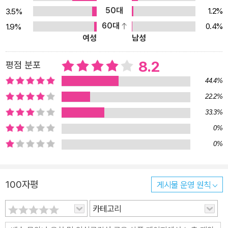
50대
1.2%
3.5%
60대
0.4%
1.9%
여성
남성
8.2
평점 분포
44.4%
22.2%
33.3%
0%
0%
100자평
게시물 운영 원칙
카테고리