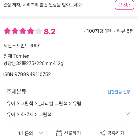
관심 저자, 시리즈의 출간 알림을 받아보세요
신청
8.2
100자평 1편
리뷰 8편
세일즈포인트
397
원제 Tomten
양장본
32쪽
275*220mm
412g
ISBN 9788949110752
주제분류
신간알림 신청
유아
>
그림책
>
_나라별 그림책
>
유럽
유아
>
4~7세
>
그림책
선물하기
공유하기