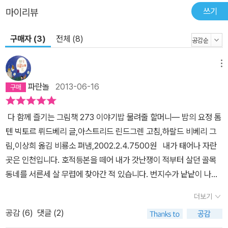
쓰기
마이리뷰
구매자 (3)
전체 (8)
메뉴
파란놀
2013-06-16
다 함께 즐기는 그림책 273 이야기밥 물려줄 할머니― 밤의 요정 톰
텐 빅토르 뤼드베리 글,아스트리드 린드그렌 고침,하랄드 비베리 그
림,이상희 옮김 비룡소 펴냄,2002.2.4.7500원 내가 태어나 자란
곳은 인천입니다. 호적등본을 떼어 내가 갓난쟁이 적부터 살던 골목
동네를 서른세 살 무렵에 찾아간 적 있습니다. 번지수가 낱낱이 나오
지 않은 호적등본이라 어느 집이었을는지 찾아내지 못했지만, 인천에
더보기
서 수봉산 밑자락 가파른 골목동네에서 어린 나날 보냈구나 하고 떠
공감 (
6
)
댓글 (2)
올려 보았습니다. 공장이 많아도 너무 끔찍하달 만큼 많은 인천이라