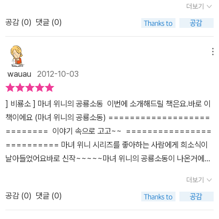
모습을 그림으로 그리는 위니,하지만 윌버는 커다란 공룡이 무섭다.
더보기
게 공룡책에 푹 빠져 살면서 공룡박사가 되었는데긴공룡 이름을 하나
못할 때가 많은데, 자세히 들어보면 뭔가 실제 경험했다거나 꿈에서
뿔도 달려 있고 발톱도 무섭고 몸집도 무척이나 크고. 위니는 그림을
공감 (
0
)
댓글 (0)
더 알게 되면서 소원이 하나 생기더라구요.바로 공룡을 직접 만나 보
본 이야기들을 그대로 하는 경우가 많았다. 엄마가 미처 기억 못하는
다 그리고는 박물관으로 돌아가는 길에 이 공룡을 타고 가기로 한다.
는 것박물관에 가서 공룡을 자주 보지만 성에 차지 않는 듯'나도 애완
것들까지 모두 다 기억해서 말이다. 아뭏든 아무렇지도 않게 현대로
박물과능로 뿅. 생생한 그림을 그려 왔지만,그리고 다른 친구들도 그
공룡 키워보고 싶어' 라고 말했어 거든요. 그런데 마녀위니가 공룡시
공룡을 데리고 돌아온 마녀 위니.도대체 어쩌자고 이렇게 무대뽀인거
메뉴
림을 잘 그렸지만 상은 위니가 타고 온 '공룡'이 받게 되었다. 왜 공룡
대로 날아가 트리케라톱스를 데려온 것이지요.마냥 부러운 눈으로 마
야? 어른들은 생각하겠지만, 아이들 눈에는 정말 호기심 대장이자 매
이 받았을까? 공룡이 주인공이라서 일까. 위니는 공룡을 집에 데리고
wauau
2012-10-03
녀위니를 바라보는 아들읽고 또 읽고'엄마 내가 만약 공룡을 데려올
력 덩어리도 비춰지지 않을까 싶다.머핀도 안 먹겠다 하고, 집안의 장
와 자신이 먹는 것을 주었지만 공룡은 자신의 화단에서 나무며 꽃을
수 있다면 나는 티라노 사우루스를 데려올거야. 나는 몸이 말라 힘이
미 나무 등 정원을 모두 쑥대밭을 만들어버리는 트리케라톱스를 보고
뜯어 먹었다. 그래서 공룡을 작게 만들었더니 위니도 좋고 윌버에게
] 비룡소 ] 마녀 위니의 공룡소동 이번에 소개해드릴 책은요.바로 이
약하지만 티라노사우루스는 가장 힘이 쎈 공룡이니까 나는 무서울게
서도 위니는 큰 고민 없이 간단히 해결해버리기도 하였다. 아이가 좋
도 친구가 생겨 좋게 되었다는 해피엔딩. 공룡은 왜 사라졌을까? 왜
책이에요 (마녀 위니의 공룡소동) ===================
없어.'아들의 말에 짠..그냥 있을 수 없어서 아들의 기분을 업시켜줄
아해 자주 같이 읽다보니, 이제는 하나하나의 그림까지 눈에 쏙쏙 들
사라져 박물관에 하얀 뼈로만 존재하게 되었을까? 공룡이 정말 먼 세
======== 이야기 속으로 고고~~ ================
무언거를 생각해 냈어요.'아들 여기 봐.마녀위니가 그린 그림말이야.
어오기 시작하였다.좀 거칠고 어수선한 톤으로 그려진줄 알았던그림
계에서는 살았을까? 그리고 공룡의 종류에는 무엇들이 있을까? 짧지
========== 마녀 위니 시리즈를 좋아하는 사람에게 희소식이
어디서 많이 본 그림 같아.''이거 피카소 그림이랑 비슷한데..''그치..역
들이 하나하나의 배경들, 예를 들어 성의 세세한 부분까지도 얼마나
만 화려하고재밌는 그림과 함께 읽으며 상상력을 마음대로 펼 수 있
날아들었어요바로 신작~~~~~마녀 위니의 공룡소동이 나온거에
시 어디서 많아 본 듯한 그림이더라고.역시 우리 아들은 그림박사야.
신경을 써서 그리고, 마녀위니의 머리카락 한올까지도 정성스레 표현
을 듯 하다. 그림이 재밌어 다른 책들도 함께 소장을 한다면 재밌는 시
요 마녀 위니의 이야기 속으로 들어가볼까요?? 마녀위니는 박물관
최고.'이런 즐거움이 숨겨져있더라구요.피카소,반 고흐의 그림이 그림
을 하는지에 눈길이 가기 시작하였다. 그러다보니 동화속 주인공들도
더보기
리즈가 될 듯한 책이다. 아이들이 좋아할 듯한 책이기도 하고. 아이들
을 좋아해요..여러가지 신기한것들을 볼수 있어서죠그중에서 ...공룡
속에 쏙..그 말 밤..책을 덮고 아들은 공룡 그리기에 한창이였습니다.
무척 돋보이기 시작하였다. 역시 아이가 좋아하는 작품이 중요한 것
은 화려한 것에 시선을 빼앗긴다. 많은 이야기 보다는 아이들이 직접
공감 (
0
)
댓글 (0)
에 대해서 정말 관심이 많아요.. 그러던 어느날박물관에 무신 일이
티라노 사우르스에게 목줄을 감아주었어요.
이다. 내가 읽을 책이 아니라 아이가 읽을 책이니 더더욱 말이다.
이야기를 상상해 낼 수 있는 그림이 있어 더욱 재밌게 읽을 책이다.
있나봐요..내려가 보니..공룡그리기 대회가 있네요.. 우리의 마녀위니