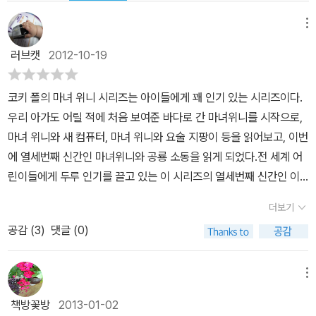
메뉴
러브캣
2012-10-19
코키 폴의 마녀 위니 시리즈는 아이들에게 꽤 인기 있는 시리즈이다.
우리 아가도 어릴 적에 처음 보여준 바다로 간 마녀위니를 시작으로,
마녀 위니와 새 컴퓨터, 마녀 위니와 요술 지팡이 등을 읽어보고, 이번
에 열세번째 신간인 마녀위니와 공룡 소동을 읽게 되었다.전 세계 어
린이들에게 두루 인기를 끌고 있는 이 시리즈의 열세번째 신간인 이
번 편에는 놀랍게도 우리 나라 아이 네명의 작품이 같이 들어 있었다.
더보기
아이들의 작품을 모집한다는 이야기는 들었지만, 그때 당시 우리 아
공감 (
3
)
댓글 (0)
이가 네살이었던 고로 응모할 생각을 못했는데, 세상에 네살짜리 아
이의 놀라운 색채 감각의 작품 또한 수록되어 있었다. 한국에 방문했
던 코키폴이 한국 어린이들과 한 약속을 지키기 위해서 실행한 일이
메뉴
라는데, 직접 전세계 아이들이 보는 그림책에 작품이 수록된 아이들
책방꽃방
2013-01-02
은 얼마나 뿌듯할까 싶었다.사실 엄마는 좀 부드러우면서도 귀여운