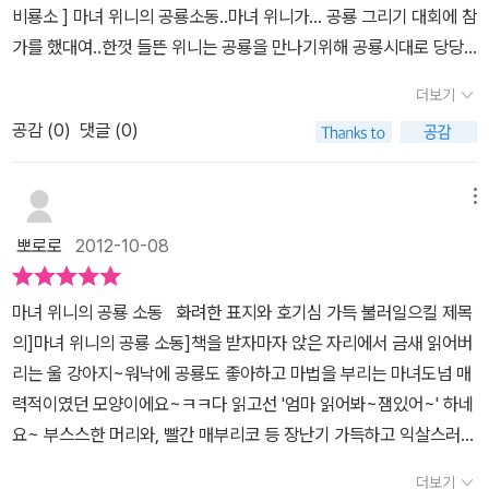
가 또 어떤 소동을 일으킬지벌써부터 기대되는 기분 좋은 유쾌함이
비룡소 ] 마녀 위니의 공룡소동..마녀 위니가... 공룡 그리기 대회에 참
이 세 개나 달린 트리케라톱스를 발견하고 얼른 그림으로 그리기 시
있네요.우리 아이에게 공룡을 만나면 어떻게 할거냐 물어봤거든요.작
가를 했대여..한껏 들뜬 위니는 공룡을 만나기위해 공룡시대로 당당
작한다. 그리고는 요술지팡이를 통해 자신이 그린 트리케라톱스를
은 아이는 마냥 눈을 반짝거리며 공룡 타고 다닐거라 했고,큰 아이는
히 떠난다고 하는데... 마녀 위니는.. 검은 고양이 윌버와함께 .. 박물
살아있는 것으로 만들어서 그 것을 타고 행사장으로 다시 이동한
더보기
초식 공룡은 친하게 지내고 육식 공룡은 눈도 안마주칠거라 합니
관에 가는것을 무지 좋아한대여.ㅇ.흥미로움이 가..득한 박물관에는
다. 다양한 공룡 그림들을 그린 참가자들이 모두 모여있다. 마녀 위니
다. ㅎㅎ 아이들에게 멋진 상상을 심어주었네요. ^ ^
공감 (
0
)
댓글 (0)
정말 볼것들이 다양하구 좋대여..박물관 구경에 한참이던 마녀위니
의 작품은 어떻게 되었을까? 그토록 바라던 우승을 했을까? 공룡을
가...'공룡 그리기 대회'라는 문구를 봐여..공룡화석을 자세히 살펴보
좋아하는 일곱살 채성군은 이 책을 보고 또 본다.그러면서 이런 대회
고.. 공룡의 모습을 멋지게 그리면 된대여.. 그림대신 공룡 모형을 만
메뉴
가 열린다면 자기도 꼭 참가해서 멋진 공룡 그림을 그릴것이라고 호
들어도 된다하는데..이 대회에 푸짐한 상도 준다함에 마녀위니는 그
언 장담을 한다. 그야말로 유쾌한 공룡 소동이다.
뽀로로
2012-10-08
큰..상을 꼭 받고싶어해여..그림 그리기를 하던중 .. 마녀 위니는 좋은
생각이 떠올랐다며 고양이 윌버와 함께 마법을 부려 쌩... 어디론가 떠
마녀 위니의 공룡 소동 화려한 표지와 호기심 가득 불러일으킬 제목
나게 되는데... 수리수리 마수리....얍!!하고 마술을 부려 마녀위니와
의]마녀 위니의 공룡 소동]책을 받자마자 앉은 자리에서 금새 읽어버
고양이 윌버가 떠난곳은.. 다름아닌..공룡시대...어마어마한 공룡들이
리는 울 강아지~워낙에 공룡도 좋아하고 마법을 부리는 마녀도넘 매
가..득해여..큰공룡..무서운 공룡... 무지막하게 생긴 공룡..아쿠..무서
력적이였던 모양이에요~ㅋㅋ다 읽고선 '엄마 읽어봐~잼있어~' 하네
워..ㅠㅠ 여기저기 공룡들이 가득한 곳에서 공룡들의 모습을 자세히
요~ 부스스한 머리와, 빨간 매부리코 등 장난기 가득하고 익살스러운
살피게 되는데.. 과연?? 마녀위니는... 공룡들을 자세히 보고.. 그림을
모습의 마녀 위니와 자상한 까만 고양이 윌버의 이야기인데요~박물
잘 그릴수는 있는걸까여???그리도 받고싶어하던 푸짐한 상은 위니
더보기