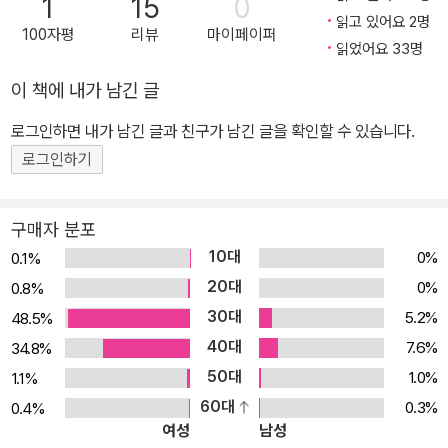
1
15
0
시리즈 그림 작가 코키 폴은 한국 어린이들의 열렬한 환영에 감동하
읽고 있어요 2명
100자평
리뷰
마이페이퍼
여 당시 출간 준비 중이던 『마녀 위니의 공룡 소동』의 면지에 한국 어
읽었어요 33명
린이들의 그림을 싣기로 약속했다. 이에, 한국 어린이들의 그림들을
이 책에 내가 남긴 글
몇 개월 동안 모집하여 코키 폴 작가의 직접 심사로 남자 어린이 2명,
로그인하면 내가 남긴 글과 친구가 남긴 글을 확인할 수 있습니다.
여자 어린이 2명의 그림을 각각 한 점씩 선정했다. 선정된 그림은 『마
녀 위니의 공룡 소동』에 실려 전 세계 어린이들에게 소개된다. ▣ 수
로그인하기
리수리 마하수리 얍! 마녀 위니가 공룡 세계로 날아갔어요! 마녀 위니
는 박물관에 놀러 가는 걸 정말 좋아한다. 그러던 어느 날, 박물관에서
구매자 분포
'공룡 그리기 대회'가 열리자, 위니는 꼭 일등을 해서 푸짐한 상품을
10대
0%
0.1%
받겠다고 결심한다. 하지만 공룡 뼈만 봐서는 진짜 공룡이 어떻게 생
20대
0%
0.8%
겼는지 도무지 알 수가 없는데……. 끙끙 고민하던 위니는 뭔가를 결
30대
5.2%
48.5%
심하고 요술 지팡이를 휘두른다. 수리수리 마하수리 얍! 그러자 위니
40대
7.6%
34.8%
와 윌버가 순식간에 공룡 시대에 도착한다! 상상 이상으로 어마어마
50대
1.0%
1.1%
하게 큰 공룡들 사이에서 즐겁게 그림을 그린 위니는 트리케라톱스와
60대
0.3%
0.4%
함께 박물관에 돌아간다. 그러자 이제 막 우승자를 발표할 참이었던
여성
남성
심사위원은 엉뚱하게도 트리케라톱스에게 큼직한 금메달을 걸어 준