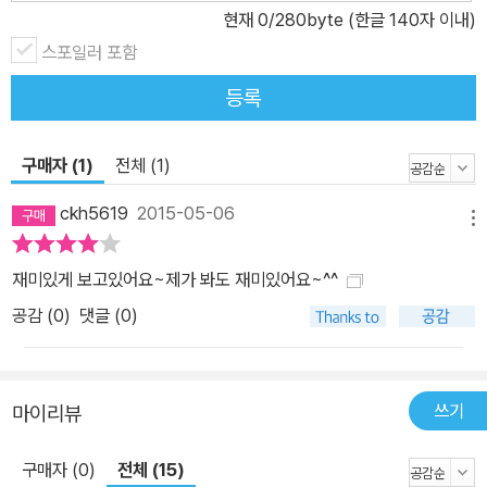
현재
0
/280byte (한글 140자 이내)
사이좋게 살아가는 마지막 장면은 많은 아이들의 소망을 그대로 옮긴
듯 따뜻하고 사랑스럽다. ▣ 화려한 공룡 시대를 그대로 살려 낸 활기
스포일러 포함
넘치는 그림 언제나처럼 장난스러움이 넘치고 생기발랄한 코키 폴의
등록
그림은 아이들의 시선을 확 잡아끈다. 이번 작품엔 『샌지와 빵집 주
인』의 샌지는 물론 『마녀 위니의 생일 파티』에 등장했던 위니의 자매
구매자 (1)
전체 (1)
들, 마녀 위니가 그려진 티셔츠를 입은 어린이 팬 등이 여기저기 숨어
있어 독자들에게 특별한 즐거움을 선사한다. 이야기 속 그리기 대회
ckh5619
2015-05-06
메뉴
에 출품된 작품들 사이엔 피카소, 고흐 등의 화풍을 패러디한 작품들
이 섞여 있어 보는 재미를 더한다. 치열한 경쟁률을 뚫고 선정된 한국
재미있게 보고있어요~제가 봐도 재미있어요~^^
어린이들의 개성 넘치는 면지 그림도 빼놓을 수 없는 즐거운 볼거리
공감 (
0
)
댓글 (0)
중 하나다.
쓰기
마이리뷰
구매자 (0)
전체 (15)