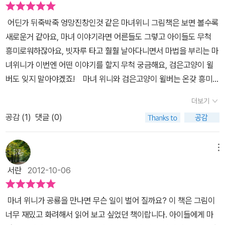
그림을 좋아한다고 해야하나? 마녀위니는 좀 뭔가 어수선한 느낌의
어딘가 뒤죽박죽 엉망진창인것 같은 마녀위니 그림책은 보면 볼수록
그림이라 엄마의 취향은 아니었는데, 어린이들에게는 이런 그림이 꽤
새로운거 같아요, 마녀 이야기라면 어른들도 그렇고 아이들도 무척
잘 먹히는 것 같다. (이 책의 저자로도 글이 아닌 그림 작가인 코키 폴
흥미로워하잖아요, 빗자루 타고 훨훨 날아다니면서 마법을 부리는 마
이 유명한 것을 보면, 그림이 더욱 잘 알려진 작품임에 틀림이 없다. )
녀위니가 이번엔 어떤 이야기를 할지 무척 궁금해요, 검은고양이 윌
우리 아들도 무척 좋아하니 말이다.공룡이 나와 무서워할 줄 알았는
버도 잊지 말아야겠죠! 마녀 위니와 검은고양이 윌버는 온갖 흥미로
데, 몇번이고 읽어달라는 책이기도 하다. 사실 늘 궁금한 점이지만, 왜
운것들이 가득한 박물관에 가는걸 무척 좋아해요, 온갖 곤충들과 동
호랑이 사자는 무서워하면서 더 무섭게 생긴 공룡은 무서워하지 않는
더보기
물들을 다 만나볼수 있는데다 게임처럼 이것저것 직접 체험해볼수도
것인지, 언제 한번 물어보고 싶은 일이다. 마녀 위니의 엉뚱하면서도
공감 (
1
)
댓글 (0)
있답니다. 마녀위니가 가장 좋아하는건 공룡 전시실이에요, 공룡 좋
재미난 개성이 드러나는 시리즈기에 이번에도 그녀의 엉뚱함은 유감
아하는 우리 아이들과 이야기가 통할거 같은걸요, 마침 박물관 뜰
없이 발휘되었다.사실 엄마들이 읽고 자란 책에서 마녀란 그리 좋은
에는 한창 공룡축제가 열리고 있어요, 공룡 화석을 자세히 관찰하고
메뉴
이미지가 아니었는데, 마녀 위니 시리즈의 마녀 위니는 심술궂게 사
그림을 그리거나 공룡 모형을 만들면 푸짐한 상을 준다네요, 공룡 좋
람들을 괴롭히는 악당이 아닌, 마술을 좀더 잘 부리는 ,그러면서도 생
서란
2012-10-06
아하는 마녀위니가 그냥 넘어갈리가 없겠죠? 푸짐한 상도 준다잖아
각이 엉뚱해서, 아이들과 코드가 잘 맞는 주인공이다. 장난꾸러기 애
요, 공룡을 상상으로 그리려고 하니 도대체 그릴수가 없어서 마녀
어른 같은 이미지랄까? 아이들은 어른들이 좀더 자신을 잘 이해해주
마녀 위니가 공룡을 만나면 무슨 일이 벌어 질까요? 이 책은 그림이
위니는 진짜 공룡을 만나러 갑니다. 마녀 위니와 검은고양이 윌버와
고, 재미나게 어울려주기를 바라는데, 삐삐, 피터팬과 같은 이미지를
너무 재밌고 화려해서 읽어 보고 싶었던 책이랍니다. 아이들에게 마
우리 아이들도 함께 공룡시대로 휘리릭!공룡 그림만 봐도 브라키오라
마녀 위니에서도 읽을 수 있었다. 마녀 위니가 다양한 경험을 할수 있