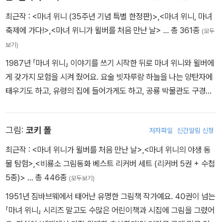
한 상품을 받겠다고 결심한다. 하지만 공룡 뼈만 봐서는 진짜 공룡이
최근작 :
<마녀 위니 (35주년 기념 특별 한정판)>
,
<마녀 위니, 마녀
어떻게 생겼는지 도무지 알 수가 없었다. 끙끙 고민하던 위니는 뭔가
축제에 가다!>
,
<마녀 위니가 윌버를 처음 만난 날>
… 총 361종
(모두
를 결심하고 요술 지팡이를 휘두르는데….
보기)
1987년 「마녀 위니」 이야기를 쓰기 시작한 뒤로 마녀 위니와 윌버에
게 갖가지 모험을 시켜 줬어요. 요술 빗자루랑 하늘을 나는 양탄자에
태우기도 하고, 유령의 집에 들어가게도 하고, 공룡 박물관도 구경시
켜 줬지요. 심지어 해적선에도 태워 주고, 우주로 날려 보내기도 했어
요. 지금은 호주에 살면서 비록 진짜 요술 빗자루는 없지만 세계 여러
그림:
코키 폴
저자파일
신간알림 신청
나라를 많이 돌아다닌답니다.
최근작 :
<마녀 위니가 윌버를 처음 만난 날>
,
<마녀 위니의 야생 동
물 탐험>
,
<비룡소 그림동화 베스트 리커버 세트 (리커버 5권 + 수첩
5종)>
… 총 446종
(모두보기)
1951년 짐바브웨에서 태어난 유명한 그림책 작가예요. 40권이 넘는
「마녀 위니」 시리즈 말고도 수많은 어린이책과 시집에 그림을 그렸어