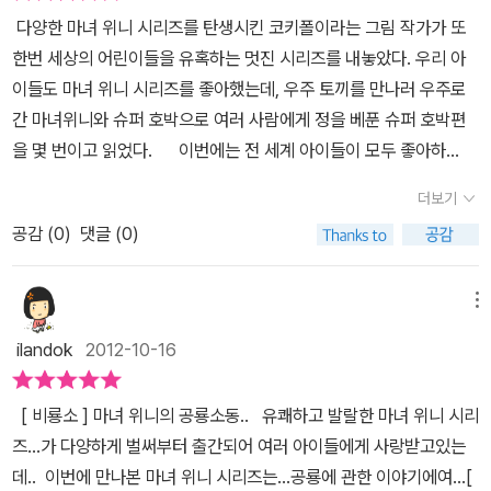
공룡 그리기 대회였어요.공룡의 화석을 자세히 살펴보고공룡의 모습
다양한 마녀 위니 시리즈를 탄생시킨 코키폴이라는 그림 작가가 또
을 멋지게 그려보는 것이었지요.위니는 언래 상 받는 걸 무척 좋아합
한번 세상의 어린이들을 유혹하는 멋진 시리즈를 내놓았다. 우리 아
니다.그래서 공룡 뼈를 아주 꼼꼼히 살펴보고 관찰했지요.끙끙 고민
이들도 마녀 위니 시리즈를 좋아했는데, 우주 토끼를 만나러 우주로
하다 위니한테 아주 좋은 생각이 떠올랐어요.과연 어떤 아이디어가
간 마녀위니와 슈퍼 호박으로 여러 사람에게 정을 베푼 슈퍼 호박편
떠오른 것일까요? ^ ^ 마녀 위니 시리즈는 아이들에게 무척 인기 많
을 몇 번이고 읽었다. 이번에는 전 세계 아이들이 모두 좋아하
은 책이지요.위니를 표현한 그림도 무척 유쾌하구요.언제나 호주머니
는 공룡 이야기라서 더욱 기대되었다. 정말 기발한 아이디어를 발휘
에 넣고 다니는 마술봉과개구리 뒷다리는 빨간코에 앞이 뾰족한 신
더보기
해서 기발한 그림들을 만나는 행복을 안겨주었다. 특히 한국 어린이
발...모두 마녀 위니의 특징적인 캐릭터 입니다.참, 마녀 위니의 주변
공감 (
0
)
댓글 (0)
들에게 뜻깊은 이번 책은 한국 어린이들이 그린 공룡 그림이 그림책
에는 언제나 거미가 있다는 사실!그런 범접할 수 없는 외모때문에 마
의 앞 면지와 뒷 면지를 장식하고 있다.꼭 내 아이의 그림이 아니더라
녀라는 칭호가 붙었겠지만,위니는 절대 사람들을 헤치거나 하지 않지
도 같은 한국 어린이의 그림을 전 세계의 어린이들이 본 다는 생각을
메뉴
요.마녀 위니 시리즈는 보는 이들로 하여금 호기심을 가득 일으켜 주
하니 왠지 뿌듯하였다. 코키폴의 그림책에 자신의 그림이 실린 아이
어요.마녀의 집이 왜 검은색이 되었는지 그 집안의 눈동자들은누구의
ilandok
2012-10-16
는 얼마나 행복할까 싶다. 흥미로운 것들을 좋아하는 마녀 위니
것들인지는 앞의 이야기를 봐야겠지만,또, 앞의 시리즈를 모른다고
와 검은 고양이 윌버는 박믈관에 가기를 좋아한다. 어느날 박물관에
해서 이야기가 연결되지 않고 그런건 아닌거 같아요.이야기 자체가
[ 비룡소 ] 마녀 위니의 공룡소동.. 유쾌하고 발랄한 마녀 위니 시리
서 공룡 축제가 열리는 것을 보고 '공룡 그리기 대회'에 참가한다. 물
아주 유쾌하고 그림도 재미있게 표현되어 있어마녀 위니와 그녀의 친
즈...가 다양하게 벌써부터 출간되어 여러 아이들에게 사랑받고있는
론 상을 꼭 받기를 바라는 마녀 위니는 책장에서 두툼한 마법 책을 꺼
구 윌버에게도 친근감을 느끼게 됩니다.다음 시리즈에서는 과연 위니
데.. 이번에 만나본 마녀 위니 시리즈는...공룡에 관한 이야기에여...[
내서 공룡 시대로 날아가서 다양한 공룡들을 관찰한다. 그러다가 뿔