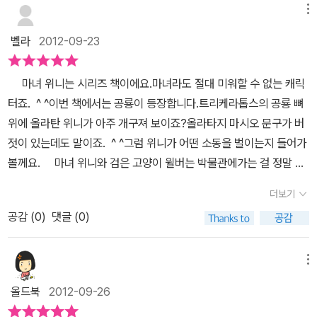
빠질수 없죠?도전하는데.. 생각처럼 쉽지가 않아요..그래서 떠나요..
메뉴
길을 떠나요...공룡을 찾아서.. 자 그럼 찾았나요?트리케라톱스....드
벨라
2012-09-23
뎌 찾았어요.. 자 그럼 여행에서 만난 공룡 트리케라톱스도 봤으니대
회에서 우승을 했을까요?? 누가 제일 잘했죠?실물과 같은 트리케라
마녀 위니는 시리즈 책이에요.마녀라도 절대 미워할 수 없는 캐릭
톱스겠죠 그런데 공룡은 어디로 갔죠?바로 마녀위니와 같이 있네
터죠. ^ ^이번 책에서는 공룡이 등장합니다.트리케라톱스의 공룡 뼈
요..행복해 보이죠? 저 행복해 보이는 마녀위니의 모습어찌 엄마를
위에 올라탄 위니가 아주 개구져 보이죠?올라타지 마시오 문구가 버
닮았네요..ㅋ ================책을 읽고 난 후의 엄마와
젓이 있는데도 말이죠. ^ ^그럼 위니가 어떤 소동을 벌이는지 들어가
딸의 소감을 말하자면요===========우리의 마녀 위니가 공룡
볼께요. 마녀 위니와 검은 고양이 윌버는 박물관에가는 걸 정말 좋
을 찾아 길을 떠나는데요떠나는 길에서 만난오늘의 주인공트리테라
아했어요.박물관엔 흥미로운 것들이 꽉꽉 들어차 있었거든요.위니의
톱슬로 보고멋진 그림을 그리고 같이 돌아온 마녀위니 역시 우리의
더보기
호기심을 끌 여러가지 것들이 있었지만, 그 중에서도위니는 공룡 전
마녀위니는 절 실망시키지 않네요 아빠와 오봇한 시간을 보내는 우리
공감 (
0
)
댓글 (0)
시실을 제일 좋아했어요.공룡 모형과 공룡 뼈와 공룡 발자국 화석을
뚱이에게도마녀위니의 모험은 잠자다가 깬 뚱이의 눈을 똥그랗게 만
구경하다 보면 시간 가는 줄 몰랐거든요.위니는 언젠가 살아있는 공
들어줬답니다. 우리 뚱이에게멋진 창작책으로친구 마녀위니가 되어
룡을 만나고 싶다 말하기도 했어요.박물관 뜰에는 무지 큰 공룡 뼈가
메뉴
같이 떠나보면 좋겠네요꿈속에서 만나렴..[[
전시되어 있었어요.공룡 축제가 한창이었는데, 아주 특별한 대회가
올드북
2012-09-26
열리고 있어사람들도 와글와글 바글바글했어요.특별한 대회란 바로