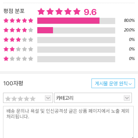
다! 태어나서 처음으로 상을 받은 트리케라톱스는 뛸 듯이 기뻐하고,
9.6
평점 분포
위니는 공룡을 축하해 주기 위해 집으로 초대한다. 하지만 공룡은 다
80.0%
과에는 관심이 없고 정원의 풀과 나무를 정신없이 먹어 치우기 시작
20.0%
하는데……. 이러다 정원이 몽땅 다 망가져 버릴까 걱정이 된 위니는
0%
다시 한 번 마법을 부린다. 그러자 무지막지하게 크던 공룡이 강아지
만 해진다! 윌버는 자기랑 몸집이 비슷한 놀이 친구가 생겼다며 몹시
0%
기뻐하고, 위니는 트리케라톱스가 잔디를 먹어 주는 덕분에 직접 잔
0%
디를 깎지 않아도 된다며 좋아한다. 언제나 다양한 소재와 기발한 전
개로 어린이들의 사랑을 받는 작가 밸러리 토머스는 어린이들이 좋아
100자평
게시물 운영 원칙
하는 소재인 공룡을 등장시키며 위니의 엉뚱한 소동을 생생하게 그려
냈다. 박물관에 가면 공룡 전시실에서 떠날 줄을 모르고, 언젠가 진짜
카테고리
공룡을 만날 수 있기를 고대하는 위니의 모습은 공룡에 흠뻑 빠진 여
느 아이들의 모습을 그대로 옮겨 놓은 듯하다. 어마어마하게 커다란
몸집에 하늘을 찌를 듯 뾰족한 뿔까지 가졌으면서도 작은 상 하나에
기뻐 어쩔 줄 몰라 하는 귀여운 트리케라톱스 또한 천진난만하기 그
지없다. 강아지와 고양이만큼 자그마해진 공룡과 한 집에서 알콩달콩