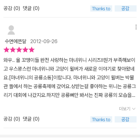
관에서 열리는 공룡 그리기 대회에 참가하기 위해그림을 그릴지 모형
가 받을수있는걸까여??ㅎㅎ <마녀위니의 공룡소동> 이야기를 보
공감 (
0
)
댓글 (0)
을 만들지 고민하네요^^ 마녀 위니와 윌버는 공룡을 그리기 대회에서
던 울 영재씨..한장한장 ..마녀위니 이야기가 너무너무 재밌는지..하하
1등상을 받고 싶어 공룡 시대로 넘어갔어요~직접 보고 그리면 훨씬
호호..웃음을.ㅎ.ㅎ 공룡을 좋아하는 아이인지라 마녀위니의 공룡소
수월하니깐요^^위니가 그린 트리케라톱스~그런데 공룡을 타고 박물
메뉴
동 이야기는 ..더욱더 이야기에 집중또..집중을 하면서 이야기속 여러
관으로 돌아가고 말았어요^^;;고양이 윌버의 표정이 넘 웃기죠?? 결
공룡 그림을 보면서 하나둘 설명하느라 바쁘네여..ㅋㅋ 수리수리 마
수면에뜬달
2012-09-26
과 발표를 하는 박물관 뜰에 위니와 윌버, 공룡이 막 참석하고다들 깜
수리 얍!!! 하고... 마녀 위니처럼 ... 가보고 싶은데는 마술을 걸어서 자
짝 놀랐어요~참가자 모두 다들 멋진 그림들을 들고 왔는데...과연 마
기도 가보구 싶다나..어쩐다나?ㅎㅎ아이의 상상력과 창의력..또 재미
와우.. 울 꼬맹이들 완전 사랑하는 마녀위니 시리즈!!뭔가 부족해보이
녀 위니는 1등을 할 수 있을까요??ㅋㅋ 위니는 공룡을 데리고 집으
를 더하는 아주 유쾌하고 발랄한 마녀위니와 함께하는 이야기가 아니
고 우스꽝스런 마녀위니와 고양이 윌버가 새로운 이야기로 찾아왔네
로 돌아왔는데요~저기 윌버와 즐겁게 노는 작은 공룡 보이시죠???
었나 싶어여..사랑하는 우리 아이들과 재밌고 즐거운 책읽기시간 함
요.[마녀위니의 공룡소동]이랍니다. 마녀위니와 고양이 윌버는 박물
어떻게 된 것일까요??ㅋㅋㅋ이젠 윌버의 좋은 친구가 된것 같죠??
게 해봐여..ㅎㅎ < 마녀위니의 공룡소동> 이야기와 함께 라면 더더욱
관 뜰에서 하는 공룡축제에 갔어요.상받는걸 좋아하는 위니는 공룡그
위니는 잔디위 푹신한 쇼피위에서 휴식을 취하고 있군요^^ 너무 재미
즐거움이 함께 하실껍니다..ㅋㅋㅋ
리기 대회에 나갔지요.하지만 공룡뼈만 봐서는 진짜 공룡의 모습을
있는 마녀 위니 시리즈~~~표지 앞뒷면에 보면 크레파스로 그린 그
알수 없어 어떻게 할줄 몰랐어요.위니는 마법책을 꺼내 주문을 걸고
림이 있는데요~요걸 우리나라 어린이들이 그렸다네요~ 마녀 위니
더보기
공룡시대로 날아갔어요.위니는 박물관 뜰에 있는 뼈랑 비슷한 트리케
시리즈 전부 읽고 싶다는 울 강아지^^조만간 같이 서점에 나가야할
공감 (
0
)
댓글 (0)
라톱스를 찾고 열심히 그림을 그리는데.... 이번 이야기도 아이들을 사
거 같아여~~~
로잡을 이야기였네요.마침 저희아이들 방학동안 자연사 박물관에 가
서 공룡공부좀 했었답니다.아이가 그림속 공룡뼈를 보더니 우리도 본