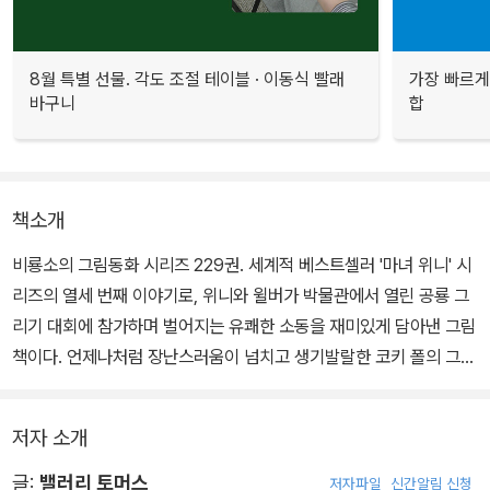
8월 특별 선물. 각도 조절 테이블 · 이동식 빨래
가장 빠르게
바구니
합
책소개
비룡소의 그림동화 시리즈 229권. 세계적 베스트셀러 '마녀 위니' 시
리즈의 열세 번째 이야기로, 위니와 윌버가 박물관에서 열린 공룡 그
리기 대회에 참가하며 벌어지는 유쾌한 소동을 재미있게 담아낸 그림
책이다. 언제나처럼 장난스러움이 넘치고 생기발랄한 코키 폴의 그림
은 아이들의 시선을 확 잡아끈다.
저자 소개
마녀 위니는 박물관에 놀러 가는 걸 정말 좋아한다. 그러던 어느 날,
박물관에서 '공룡 그리기 대회'가 열리자, 위니는 꼭 일등을 해서 푸짐
글:
밸러리 토머스
저자파일
신간알림 신청