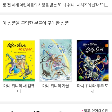
동 전 세계 어린이들의 사랑을 받는 「마녀 위니」 시리즈의 신작 『마녀
위니의 공룡 소동』이 (주)비룡소에서 출간되었다. 「마녀 위니」 시리
즈는 1987년 첫 책 『마녀 위니』가 어린이들이 직접 심사에 참여하는
이 상품을 구입한 분들이 구매한 상품
‘영국 어린이 도서상’을 받은 이래 현재까지 30여 개국에서 500만
부 이상 팔린 세계적 베스트셀러로, 부스스한 머리와 풀린 눈, 매부리
코 등 장난기 가득하고 익살스러운 모습의 마녀 위니와 자상한 까만
고양이 윌버를 주인공으로 하여 전 세계 어린이들의 전폭적인 사랑을
받고 있다. 「마녀 위니」 시리즈 출간 25주년을 기념하며 전 세계에서
동시 발매되는 이번 신간 『마녀 위니의 공룡 소동』은 위니와 윌버가
박물관에서 열린 공룡 그리기 대회에 참가하며 벌어지는 유쾌한 소동
을 재미있게 담아낸 작품이다. 「마녀 위니」 시리즈 열세 번째 책이기
도 한 이 책은, 마녀 위니의 생일이 13일의 금요일이라는 점에서 팬들
마녀 위니의 새 컴퓨
마녀 위니의 겨울
마녀 위니와 우주 토
에게 더욱 뜻 깊은 도서이다. 또한 『마녀 위니의 공룡 소동』엔 한국 어
터
끼
린이들을 위한 깜짝 선물이 담겨 있어 더욱 화제를 모을 예정이다. 바
로 『마녀 위니의 공룡 소동』 앞뒤 면지를 한국 어린이들의 그림이 장
식하게 된 것. 지난 2009년과 2010년에 한국을 찾았던 「마녀 위니」
읽고 싶어요 0명