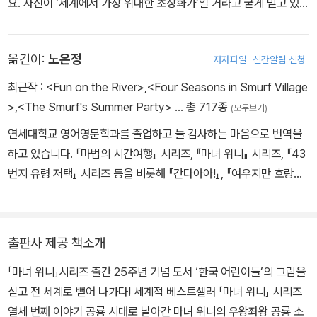
요. 자신이 ‘세계에서 가장 위대한 초상화가’일 거라고 굳게 믿고 있지
요. 또 세계 여러 나라를 돌아다니며 어린이들을 만나는 걸 좋아해서
우리나라에도 왔었어요. 부인과 함께 영국 옥스퍼드에 살면서 남아프
옮긴이:
노은정
저자파일
신간알림 신청
리카 공화국식 바비큐인 ‘브라이’를 꾸준히 만들어 먹곤 하지요.
최근작 :
<Fun on the River>
,
<Four Seasons in Smurf Village
>
,
<The Smurf's Summer Party>
… 총 717종
(모두보기)
연세대학교 영어영문학과를 졸업하고 늘 감사하는 마음으로 번역을
하고 있습니다. 『마법의 시간여행』 시리즈, 『마녀 위니』 시리즈, 『43
번지 유령 저택』 시리즈 등을 비롯해 『간다아아!』, 『여우지만 호랑이
입니다』, 『워터 프로텍터』 등 이루 꼽을 수 없을 만큼 많은 책들을 우
리말로 옮겼습니다.
출판사 제공 책소개
「마녀 위니」시리즈 출간 25주년 기념 도서 ‘한국 어린이들’의 그림을
싣고 전 세계로 뻗어 나가다! 세계적 베스트셀러 「마녀 위니」 시리즈
열세 번째 이야기 공룡 시대로 날아간 마녀 위니의 우왕좌왕 공룡 소