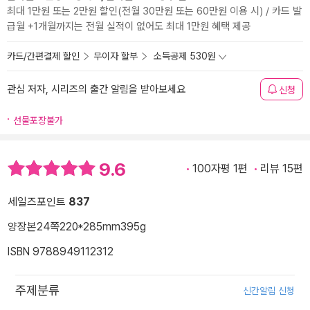
최대 1만원 또는 2만원 할인(전월 30만원 또는 60만원 이용 시) / 카드 발
급월 +1개월까지는 전월 실적이 없어도 최대 1만원 혜택 제공
카드/간편결제 할인
무이자 할부
소득공제 530원
관심 저자, 시리즈의 출간 알림을 받아보세요
신청
선물포장불가
9.6
100자평 1편
리뷰 15편
세일즈포인트
837
양장본
24쪽
220*285mm
395g
ISBN 9788949112312
주제분류
신간알림 신청