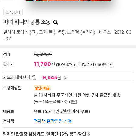
소득공제
마녀 위니의 공룡 소동
밸러리 토머스
(글),
코키 폴
(그림),
노은정
(옮긴이)
비룡소
2012-09
-07
정가
13,000원
11,700
판매가
원
(10% 할인) +
마일리지 650원
9,945
카드최대혜택가
원
수령예상일
양탄자배송
밤 10시까지 주문하면 내일 아침 7시
출근전 배송
(중구 서소문로 89-31 )
변경
배송료
유료 (도서 1만5천원 이상 무료)
전자책
전자책 출간알림 신청
알라딘 만권당 삼성카드, 알라딘 15% 청구 할인