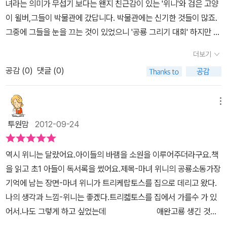
녀라는 의미가 무섭기 보다는 왠지 친근감이 있는 '위니'와 검은 고양
느니 티라노나느니 하는 공룡이름들을 줄줄이 꿰고 있을지도 모르겠
어 좋아하는 박물관.그 중에서 위니가 가장 좋아하는 공룡뼈를 바탕
이 윌버,그들이 박물관에 갔답니다. 박물관에는 신기한 것들이 많죠.
네요, 마녀 위니는 과연 공룡화석과 닮은 공룡을 찾을수 있을까요?
으로 공룡 그리기 대회가 박물관에서 열렸다.뼈만 보고 상상을 해 그
그중에 그들을 눈을 끄는 것이 있었으니 '공룡 그리기 대회' 하지만 그
공룡화석과 닮은 트리케라톱스를 찾아서 드디어 그림을 그리고 있어
림을 그리려니 막막했던 마녀위니는 집으로 돌아와 마법의 힘으로 공
곳엔 공룡이 있을리 없다. 공룡시대가 아니기 때문이다. 공룡을 보지
요, 공룡을 모델로 세워두고 공룡 그림을 그린다니 상상이 안가지만
더보기
룡시대로 돌아갈 엉뚱함을 보이고 말았다.그녀의 가족인 윌버는 아주
못한 위니가 택한 방법은 무엇일까? 위니는 공룡 그림을 잘 그려 푸
마녀위니의 그림이 너무 재밌네요, 피카소가 보면 울겠어요^^이렇게
그게 싫었지만 말이다. 잘 보면 마녀 위니보다 윌버가 훨씬 철이 잘 들
공감 (
0
)
댓글 (0)
짐한 상을 타고 싶었다. 하지만 하얀 공룡 뼈를 보고는 공룡이 어떻게
멋드러지게 그림을 그리고 공룡까지 타고 공룡축제장으로 갔으니 상
고 현실적인 면을 많이 보여준다. 위니가 공룡시대로 돌아가 트리케
생겼는지 상상이 안간다면 그림을 그릴 수가 없다. 공룡을 좋아하는
은 맡아놨겠죠?^^ 공룡을 데리고 와 보니 공룡이 너무 커서 먹을것
라톱스를 직접 보고 그리며 좋아하자, 윌버는 그 상황이 끔찎할 따름
우리 친구들은 공룡뼈를 보고도 금방 생각해 낼 수 있었겠지만 위니
메뉴
도 턱없이 부족하고 아무래도 곤란했겠죠?공룡을 작은 애완용 공룡
이었다. 얼른 공룡이없는 현대로 돌아가고픈데, 세상에나. 위니가 트
는 도저히 상상만으로 그릴 수가 없어 그가 누구인가 '마녀'아닌가 마
으로 만들어 고양이 윌버가 친구 삼아 버렸네요, 우리 아이들이 공룡
투원맘
2012-09-24
리케라톱스를 타고 같이 현대로 돌아가자는게 아닌가. 깜짝 놀란 윌
술을 부려서 공룡시대로 뿅... 하고 윌버와 함께 간다. 공룡의 시대엔
과 함께 뛰어 놀고 싶어하는 바램을 마녀 위니가 눈치채고 있었나봐
버는 끼야아옹 소리를 지르며 앞발로 두눈을 가려버렸다.우리 아들,
박물관에서 본 하얀 뼈의 주인공만 있는 것이 아니라 여러 종류의 공
요, 그림과 이야기를 읽어가다보니 아이들의 상상력을 풍부하게 만들
역시 위니는 달랐어요.아이들의 바램을 소원을 이루어주더라구요.책
이런 대목이 다 기억이 나나보다.끼야아옹의 뜻이 무엇이냐, 왜 고양
룡이 살았다. 초식공룡도 있고 다른 공룡들도 있고. 그 중에서 박물관
어 줄거같은 느낌이 드는 책이네요, 마녀 위니의 다음 이야기가 무척
을 읽고 초1 아들이 독서록을 썼어요.제목-마녀 위니의 공룡소동가장
이 윌버가 갑자기 끼야아옹을 했느냐 묻지를 않나.트리케라톱스가 왜
에서 본 하얀 공룡뼈와 닮은 공룡을 찾아 보았다. 어디 있을까. 공룡시
기대되는걸요^^
기억에 남는 장면-마녀 위니가 트리케랍토스를 집으로 데리고 왔다.
머핀을 먹지 않냐 묻기도 한다. 녀석의 기억력은 정말 놀라울 따름이
대에 와서 공룡을 보니 더 생생하게 그릴 수 있고 뼈만 보는 것보다 더
나의 생각과 느낌-위니는 좋겠다.트리켋토스를 집에서 가를수 가 있
었다.여러권의 책을 읽어주기도 하고, 읽은지 며칠 된 책인데도 불구
느낌이 살아 있는 공룡. 드디어 박물관에서 본 하얀뼈의 주인공을 만
어서.나도 그렇게 하고 싶었는데 애완고룡 생긴 것이
하고, 어떻게 다 기억을 하지? 세세한 부분까지 말이다. 하루종일 붙
나 공룡을 관찰한다. 아,머리에 뿔이 세개나 달려 있네. 하며 생생한
다.정말 부럽다.유치 아이들이 거의 공룡에 한번쯤 빠지잖아요.그렇
어있는 엄마인 나도 아이가 기억하고 이야기하는 것을 다 짚어내지