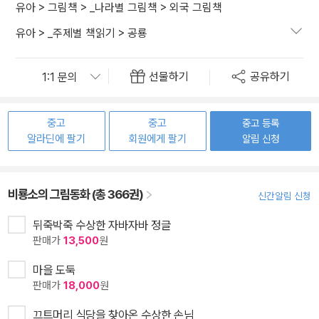
유아
>
그림책
>
_나라별 그림책
>
외국 그림책
유아
>
_주제별 책읽기
>
공룡
선물하기
공유하기
중고
중고
중고 등록
알라딘에 팔기
회원에게 팔기
알림 신청
비룡소의 그림동화 (총 366권)
신간알림 신청
뒤죽박죽 수상한 자바자바 정글
판매가
13,500
원
마을 도둑
판매가
18,000
원
끄트머리 식당을 찾아온 수상한 손님