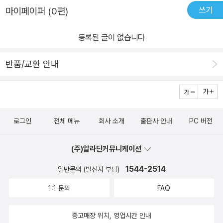
쓰기
마이페이퍼 (0편)
거라고...^^늘 그렇듯 마녀이야기는 웃음과 상상을 동시에 주는 것 같
아요.위트있는 그림과 글은 정말이지 왜 아이들이 마녀위니를 사랑하
등록된 글이 없습니다
는지 알수 있어요.제아이가 처음 제손으로 고른 책이 마녀위니였는데
요,아이의 눈은 정확하다는 걸 느낀답니다.이번 이야기도 한동안 울
반품/교환 안내
아이 손에 잡혀있을 듯 해요.^^특히나 이번 책은 한국어린이들을 위
해 선물을 선사하고 있어요.작년쯤인가 마녀위니와 공룡을 주제로 그
림대회가 있었는데요,바로 이번책 앞.뒤면지를 장식할 그림을 찾는
거였어요.차일피일 미루다 저희는 참여하지 못했는데..그때 작품들중
로그인
전체 메뉴
회사 소개
출판사 안내
PC 버전
에 몇작품이 이번 책에 장식되었네요.아마도 한국어린이들에게 더욱
특별한 책이 될것 같아요.
(주)알라딘커뮤니케이션
1544-2514
일반문의 (발신자 부담)
1:1 문의
FAQ
중고매장 위치, 영업시간 안내