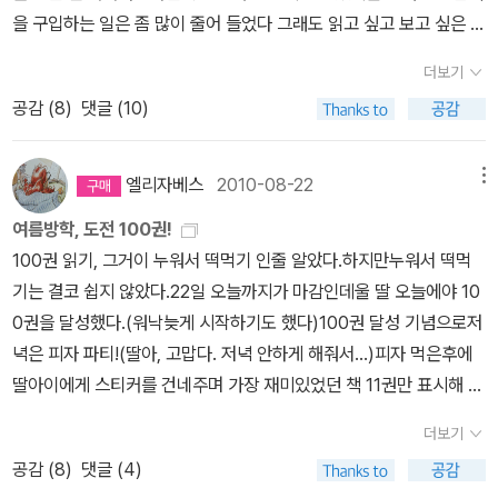
공주님은 그곳에서 잠을 제대로 잘수가 없었습니다 왜일까요?그 후
을 구입하는 일은 좀 많이 줄어 들었다 그래도 읽고 싶고 보고 싶은 그
로 공주와 왕자는 어떻게 되었냐구요 음 진짜 왕자와 공주였으니까
림책이 너무 많아서 어느날은 도서관에 가서 그림책만 빌려 오는날
더보기
당연히,,골라쥬 기법의 그림이 너무 재미있고 아기자기 하다 뒷장에
도있다 아이도 그러면 아주 좋아라 한다,신간도 너무 많이 나와 있고
로렌차일드가 어떻게 그림을 그리고 표현을 하고 사진을 찍었는지 장
공감 (
8
)
댓글 (10)
시리즈 물도 너무 많이 나와 있었다, 이책 , 막스 뒤코스의 신간, 신간
면이 나오는데 갑자기 아이가 뜬금없이'엄마 나 도 이인형갖고 싶
도 아니지만작년에 나왔는데 그동안 눈도장만 찍고 있는 책있다집에
어'해서 황당했다, 이것은 인형이 아니라 아줌마가 그리고 오려서 만
는 이권은 이미 가지고 있다그의 그림이 참 좋다아이도 아주 즐겨라
엘리자베스
2010-08-22
메뉴
든것같은데 했더니 만들어 달라네요내가 로렌차일드처럼 그릴수만
보면서 재미잇어 하는책이다그래서 장바구니에 살짝 넣아 났는데 ,,
여름방학, 도전 100권!
있다면 후후후아무튼 특이하고 재미있는 이야기입다 공주를 너무 좋
적립금이 많이 쌓여야 지르겠지만,,,그리고 류가 너무 좋아하는 병관
100권 읽기, 그거이 누워서 떡먹기 인줄 알았다.하지만누워서 떡먹
아하는 우리 아가씨 이야기를 읽더니 정말로 공주는 완두콩을 싫어하
이 집에도 책이 몇권있고 도서관에 새책이 들어올때마다
기는 결코 쉽지 않았다.22일 오늘까지가 마감인데울 딸 오늘에야 10
냐고 해서 아니라고 일러주었습니다 우리 아이가 완두콩을 얼마나 좋
빌려다 읽고 가서 읽고정말 귀여운 병관이와 누나 이야기아이들은 병
0권을 달성했다.(워낙늦게 시작하기도 했다)100권 달성 기념으로저
아하는데 너무너무 재미있고 즐거운 그림책을 한권 읽었습니다,
관이 캐릭터를 보면서 아주 즐거워 하고 생활습관을 배운다 이번에
녁은 피자 파티!(딸아, 고맙다. 저녁 안하게 해줘서...)피자 먹은후에
나온 칭찬 먹으러 가요도 기대된다, 점박이 너무 보고 싶다고 햇던 영
딸아이에게 스티커를 건네주며 가장 재미있었던 책 11권만 표시해 달
화인데시간이 맞지 않아 미루고 미루다 보지 못한 영화얼마전 아이랑
라고 했다. 10권은 식상하니 우리 특이하게 11권 하자고 했더니 딸이
함게 서점에 갔을때 그자리에 서서 다 읽어버린책그런데 소장하고 싶
더보기
특유의 썩소를 지으면서 11권도 특이하지 않거든! 한다. 확~ 그냥.
지는 않단다, 아마여자아이라서 그런것 같다그런데 이 책은 가지고
공감 (
8
)
댓글 (4)
(忍...忍)딸아이가 뽑은 Best 11...지금 발표한다. 두둥!읽은 순서대
싶단다 . 이유는, 저안경,,ㅎㅎㅎㅎ 고슴도치 친구 펄,사랑스럽고 친