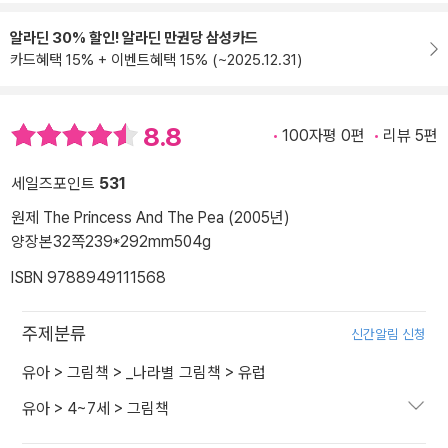
알라딘 30% 할인! 알라딘 만권당 삼성카드
카드혜택 15% + 이벤트혜택 15% (~2025.12.31)
8.8
100자평 0편
리뷰 5편
세일즈포인트
531
원제 The Princess And The Pea (2005년)
양장본
32쪽
239*292mm
504g
ISBN 9788949111568
주제분류
신간알림 신청
유아
>
그림책
>
_나라별 그림책
>
유럽
유아
>
4~7세
>
그림책