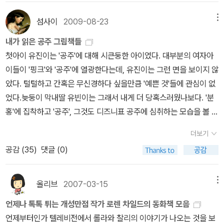
로 나열한다. 아쉽게 베스트 11에 끼지는 못했지만 딸아이를 고민하
구들을 아주 좋아하는 친구이다 그런데 친구들과 서로 안고 표현하고
게 만들었던 책들을 모아본다.역시나 울 딸의편협한 독서습관이한 눈
섬사이
2009-08-23
메뉴
싶은데 , 자꾸 친구들을 아프게 한다그 이유는 고슴도치니까,그래서
에 화~악들어온다.초등학교 4학년인데 이제 좀 긴 글도 읽어주고, 과
고민이다 어떻게 하면 과연 고슴도치 친구는 찾았을까요친구드을 꼭
내가 읽은 공주 그림책들
학책, 위인전 요런종류의 책 좀 읽어주면 좋으련만...엄마의 욕심은 끝
안아줄 방법을요즘 틈만 나면 손벌리고 다가오는딸, 내가 너무 야단
첫아이 유진이는 '공주'에 대해 시큰둥한 아이였다. 대부분의 여자아
이 없다.그림책에만 열심히 스티커를 붙이던 딸아이한테 초등학교 4
을 많이 쳤나 싶다, 그래 오늘 부터 내가 먼저 손 벌리고 다가가 안아
이들이 '핑크'와 '공주'에 열광한다는데, 유진이는 그런 면을 보이지 않
학년인데 수준이 좀 그렇지않냐 라고 했더니 그림책이 어때서 그러냐
야 겟다, 비슷한 류의 책들아이들이 마음이 담겨있는아주 이쁜 그림
았다. 털털하고 간혹은 무신경하다 싶을만큼 '예쁜 것'들에 관심이 없
며 오히려 날 핀잔을 준다. 그림책을 무시하지 말라고....어? 이 말 어
책들이다, 글이 없는 그림책그런데 가만보고 있으면 소곤소곤 소곤
었다.늦둥이 막내딸 유빈이는 그래서 내게 더 당혹스러웠나보다. '분
디서 많이 듣던 이야긴데...그러고 보니 내가 자주 하는 말이다.매달
대는것 같은나에게 말을 거는것 같은잘 들어보세요, 분명 말하고 있
홍'에 집착하고 '공주', 그것도 디즈니표 공주에 심취하는 모습을 볼 때
첫째, 셋째 월요일마다 그림책모임을 갖고 있는데방학때면 딸아이도
어요그림이 너무 이쁜 그림책,,, 글이 없이 우리아
마다 적응이 되지 않았다. 책고르미에서 '공주'를 키워드로 한 책들을
함께 간다. 다 큰 어른들이 그림책을 함께 읽으며 즐기는 모습을 신기
더보기
이에게 재미있는 상상을 할 수있게 만들어주는 책들 아이들의 상상을
조사해 오는 과제를 내게 맡긴 건, 순전히 유빈이 탓이었다. 덕분에 그
한 듯 바라보는 딸아이한테 내가 자주 했던 말인데...딸아! 미안~~~
공감 (
35
)
댓글 (0)
무한대로 끌어 줄 수있는 아주 아주 멋진 그리책들이다, 그리고
림책 속의 다양한 '공주'들을 찾아보는 기회를 얻었다. 뭐, 생각보다
그림책 forever~~~ 여기서 한가지 슬픈(?) 소식을 전한다.울 아들
류가 좋아하는로렌 차일드의 작품들롤라가 너무너무 좋다고 그녀의
나쁘지 않았지만, 그렇다고 기분이 썩 개운하지도 않았다.전통적인
이 100권 읽기에 실패했다.아쉽게도 81권까지 읽었다.핑계를 굳이
엉뚱한 행동이며 착한 찰리 오빠며오래도록 정말 어른인 엄마도 좋아
'공주' 이미지를 벗어던진 대표 그림책을 꼽으라면 아마도 많은 사람
올리브
2007-03-15
메뉴
대자면, 좋아하는 책을 질릴때까지 여러번 읽는다는 것과 유치원은
하는 시리즈 등등등,,
들이 <종이봉지 공주>를 꼽지 않을까. 내 개인적으로도 꽤 마음에 드
방학이 짧다는 것.100권 읽기에 실패했음에도 아무것도 모르고 저리
언제나 톡톡 튀는 개성만점 작가 로렌 차일드의 동화책 모음
또, 이책들도정말 많다집에는 몇권 있지다 읽었던가,안 읽은
는 그림책이지만 사실 유빈이의 반응은 좀 시큰둥하다. 유빈이가 상
기쁘게 포즈를 잡는다. 에구,,,귀여운 것~~아들이 질리도록 여러번
언제부터인가 텔레비전에서 롤라와 찰리의 이야기가 나오는 것을 보
책은?기억이 가물가물,독특한 그림과 이야기참 재미있는 책들이다,
상하는 공주는 화려한 드레스에 멋진 왕관을 쓰고 긴 머리를 늘어뜨