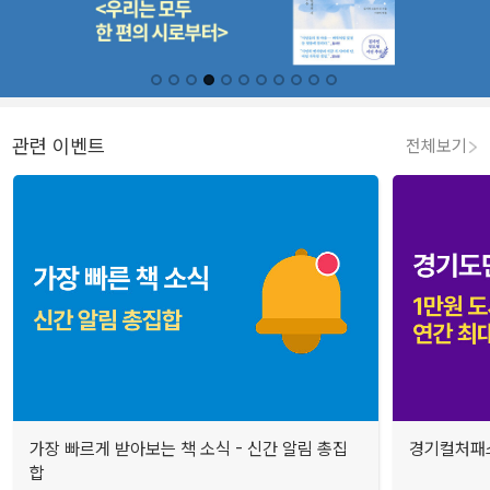
관련 이벤트
전체보기
가장 빠르게 받아보는 책 소식 - 신간 알림 총집
경기컬처패스
합