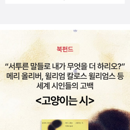
아주 꿋꿋하게 잘 참았다,그리고 잠시 자리를 피하고 쇼파밑에 숨었
책임감에 대해 아이들이 알 수 있는 책 꼭 특정한 책만들 좋아하는
그런데 그 교육이라는 게 얼마나 힘이 드는지,,, 이건 뭐, 고시패스하
다가 잠이 들었는데 집이 나를 찾느라 뒤집어 졌다면 정말 겁이 나서
롤라. 하지만 이번에 간 도서관에 롤라만의 전유물처럼 여긴 책이 없
는 것보다 더 힘들어 보인다. 아이의 공주에 대한 열망이 강했던 건지,
나오지 못할것 같다,동생과 오빠의 마음이 너무 잘 나타나여 있는 책,
는 것이다. 도서관에 대해서, 그리고 책 읽는 즐거움에 대해서 재미
대견스럽게도 아이는 그 어렵고 고된 과정을 이겨내고 드디어 공주가
168번째우리가 아는 선녀와나무꾼요즘 정말 옛이야기 시리즈를 너
있게 이야기한다. 초등학생 용 책이라 아직 구입하지 않은 책. 요
된다. 마지막으로 어떤 공주가 될 것인지 이름을 고르기만 하면 되는
무 많이 본다,그래도 재미있고 좋단다,다행이다,
것도 원서가 궁금하지만 장편이기에 부담스럽다. 한글로 읽고 나중
데 아이의 선택은?유빈이라면 어떻게 했을까. '공주'가 된 게 너무 좋
에 읽으면 영어 실력 쑥쑥 향상될 것 같긴한데... 이 책 역시 클라리
아서엄마아빠 곁을 호로롱 날아가 버리지나 않을지..아마 유빈이가
스 빈이 주인공이다. 롤라와 다소 닮은 듯한 귀여운 소녀 클라리스
가장 최근에 재미있게 읽은 공주책인 것 같다. 뭐, 엄밀히 따지자면 이
빈. 재미있을 것 같다. 클라리스 빈 시리즈이지만 앞의 두 권의 책
그림책 속 주인공은 공주의 신분이 아니다. 그냥 '핑크'를 너무 좋아한
보다는 얇은 그림책이라서 우리 아이도 읽었다. 자신만의 방이 있
나머지 '핑크공주'라는 별명을 얻은 아이다. 표지에 그려진 아이를 보
었으면 하는 주인공 마음이 이해가 되는데... 재미있기도 하고 또
면 꼭 유빈이를 보고 있는 것 같은 착각이 들 정도로 우리 아이와 참
지구 환경에 대해서 생각해볼 수 있는 책이다. 학교 숙제를 어려워
많이 닮아 있다. 비오는 날 엄마가 만들어주신 핑크빛 컵케이크를 먹
했지만 결국 멋지게 성공하고 만 주인공 가족들의 이야기. 이렇게
고 온몸이, 심지어 눈물까지도 핑크색으로 변해버린 아이. 엄마아빠
찾고나니 정말 로렌 차일드의 책이 참 많이 있다. 보통 동화 속 생쥐
는 걱정이 태산인데, 이 아이는 너무 신나고 즐겁다. 욕심이 지나치면
는 실제와 달리 귀여운 캐릭터일 때가 많은데 이 책에서는 실제 쥐의
화를 부르는 법. 아이는 엄마아빠의 말씀을 안듣고 핑크빛 컵케이크
모습이라고 할 수 있을까! 주인공 단이가 롤라와 닮았다고 참 좋아
를 몰래 먹었다가 아예 빨강색으로 변하고 만다. 이아이가 다시 제대
한다. 미술관에서 그림 속에 있는 가브리엘 천사가 나와 단이에게 그
로 자기 색을 찾을 수 있는 방법은? 맨 뒤의 의외의 반전도 즐겁다.빨