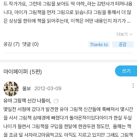
드 작가가요, 그런데 그림을 보아도 딱 아하,,라는 감탄사가 터져나옵
니다, 아이가 그림책을 먼저 그림으로 읽습니다 그림을 통해서 더 많
은 상상을 한뒤에 책을 읽어주는데, 이책은 어떤 내용인지 자기가 아
는 글자를 통해서 진짜 공주님과 진짜 왕자님 이야기라고 좋아 하는
더보기
모습을 보면서 웃었습니다,한나라의 왕과 왕비가 왕자님을 결혼을 시
공감 (
7
)
댓글 (0)
키기 위해서 왕자님에게 이야기를 합니다 꼭 공주랑결혼을 해야 한다
고 진짜 공주와 그런데 왕자님은 부모님 말씀을 따르기로 하는데 한
가지 공주에게는 특별한 무엇인가가 있어야 한다고 이야기를 합니다
쓰기
마이페이퍼 (5편)
그 후로 왕과 왕비는 왕자님을 결혼시키기 위해서 무도회도 열고 편
지도 보내보지만 진짜 공주님을 찾을수 없었습니다,왕자님은 여행을
울보
2012-03-09
메뉴
하기도 하고 공주님을 직접 찾아나서지만 찾지 못하고 돌아오지요 그
리고 완두콩 공주님은 어느 달이 너무 이쁜 밤에 달 구경을 나왔다가
유아 그림책 신간 나들이,
비를 맞게 되어서 찾아간곳이 진짜 왕자님이 사는곳이었습니다 왕과
몇일전 서점에 갔다가 발견한 유아 그림책 신간들에 푹빠져서 몇시간
왕비는 공주를 보는순간 진짜 공주같다는 생각을 하고 특별하다고 생
을 서서 그림책 삼매경에 빠졌다가 돌아온적이있다아이가 한살 두살
각을 했습니다, 그런데 왕비가 잠자리를 보아주는데 이상하게도 맨아
나이가 들면서 그림책을 구입을 한달에 한권두권 정도만, 올해는 책
래에 완두콩 한알을 놓고 12개의 요를 깔아서 침대를 만들어줍니다
을 조금 덜 사자라고마음먹고도 아직도 지르고 있지만 그래도 그림책