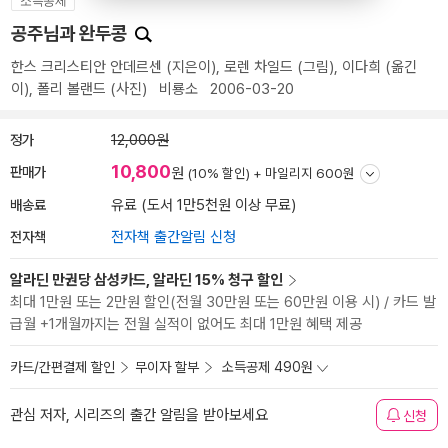
소득공제
공주님과 완두콩
한스 크리스티안 안데르센
(지은이),
로렌 차일드
(그림),
이다희
(옮긴
이),
폴리 볼랜드
(사진)
비룡소
2006-03-20
정가
12,000원
10,800
판매가
원
(10% 할인) +
마일리지 600원
배송료
유료 (도서 1만5천원 이상 무료)
전자책
전자책 출간알림 신청
알라딘 만권당 삼성카드, 알라딘 15% 청구 할인
최대 1만원 또는 2만원 할인(전월 30만원 또는 60만원 이용 시) / 카드 발
급월 +1개월까지는 전월 실적이 없어도 최대 1만원 혜택 제공
카드/간편결제 할인
무이자 할부
소득공제 490원
관심 저자, 시리즈의 출간 알림을 받아보세요
신청