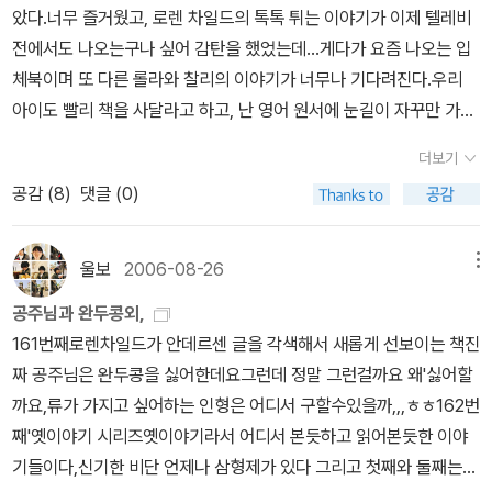
읽은책 Best 11 을 모아본다.100권 읽기 이벤트 덕분에그래도뭔가
았다.너무 즐거웠고, 로렌 차일드의 톡톡 튀는 이야기가 이제 텔레비
또 ,,나머지는 또 다음에,오늘은 여기까지,
린 아리따운 모습인데 종이봉지 하나를 덜렁 걸치고 용과 싸우러가는
하나 건진 것 같아 뿌듯하다.겨울방학에도 요런 이벤트가 있으면 좋
전에서도 나오는구나 싶어 감탄을 했었는데...게다가 요즘 나오는 입
흐트러진 단발머리의 종이봉지 공주의 모습은 아마 받아들이기가 힘
겠다는 생각도 함께 해 본다.
체북이며 또 다른 롤라와 찰리의 이야기가 너무나 기다려진다.우리
든 모양이다.큰딸은 중학교 영어교과서에 종이봉지 공주가 실렸다면
아이도 빨리 책을 사달라고 하고, 난 영어 원서에 눈길이 자꾸만 가고
서 반가워하기도 했는데, (딸아이의 중학교적 영어교과서는 '디딤
있다.로렌 차일드의 동화책은 톡톡 튀는 이야기가 많이 있기에 영어
돌'꺼였다) 사춘기에 들어선 딸이 오히려 종이봉지 공주의 매력을 재
더보기
표현이 무척 생생할 것 같아서 나와 아이의 영어 공부에도 도움이 많
발견하는 기회가 되었다.하긴 다섯 살의 유빈이가 종이봉지 공주 이
공감 (
8
)
댓글 (0)
이 될 것 같다.게다가 원서 가격 또한 그리 바싸지 않다는 것을 알았던
야기의 의미와 묘미를, 그 속 시원함을 알기를 바란다는 건 무리다.그
것이다. ㅋㅋㅋ올 초등학생이 된 우리 아이.서서히 학교 생활에 익숙
렇담, 유빈이가 열광했던 공주 그림책을 되짚어 보는 게 순서일지도
해지는 것 같아서 하루 계획표를 짜서 아이와 즐거운 독서시간도 가
울보
2006-08-26
메뉴
모르겠다.유빈이가 맨처음 좋아했던, 그래서 자꾸만 읽어달라고 조르
지고 독후활동도 많이 즐기고 싶다.우리 아이 뿐 아니라 그 누구도 로
던 그림책은 <공주님과 드레스>라는 그림책이다.너무 좋아해서 결국
공주님과 완두콩외,
렌 차일드의 책을 안 좋아하는 사람은 없을 것 같다.자연스러운 번역
은 중고샵에 나온 책을 구입했었다. 파스타 궁전의 공주가 생일날 입
161번째로렌차일드가 안데르센 글을 각색해서 새롭게 선보이는 책진
때문에 작가의 개성이 고스란히 살아나는 번역본과 또 영어 원서를
을 드레스를 고르는 내용이다. 그 과정에서 빨강, 주황, 노랑, 초록, 파
짜 공주님은 완두콩을 싫어한데요그런데 정말 그런걸까요 왜'싫어할
비교해보는 것도 즐거운 일이 될 것 같고, 단 하나 아쉬움이 있다면 영
랑, 남색, 보라 등의 색깔을 인지할 수 있도록 도와준다. 다음 장을 넘
까요,류가 가지고 싶어하는 인형은 어디서 구할수있을까,,,ㅎㅎ162번
어 테이프가 함께 나온다면 무척 즐거울 것 같다.재미와 교훈 두 마리
기면 나올 드레스의 색깔을 배경에서 떠있거나 날아가는 풍선의 색깔
째'옛이야기 시리즈옛이야기라서 어디서 본듯하고 읽어본듯한 이야
의 토끼를 모두 쫓을 수 있는 멋진 동화들이 다 모여있다. 워낙 유명
로 미리 짐작해 볼 수 있다는 것도 아이에게 즐거움을 주었다. 결국 입
기들이다,신기한 비단 언제나 삼형제가 있다 그리고 첫째와 둘째는
한 <난 토마토 절대 안 먹어> 우리 아이는 처음에 이 책을 보면서
을만한 드레스를 찾지 못한 공주는 잠옷차림으로 파티에 참석한다.