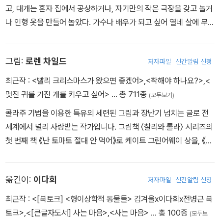
고, 대개는 혼자 집에서 공상하거나, 자기만의 작은 극장을 갖고 놀거
형의 방은 시리얼 상자와 그림판을 잘라 만들었고, 등장인물들은 그
나 인형 옷을 만들어 놀았다. 가수나 배우가 되고 싶어 열네 살에 무작
림을 그려 자른 다음 종이옷을 입힌 것이다.
정 대도시 코펜하겐으로 가 여러 극단을 찾아다니지만 타고난 재능이
없고, 못생겼다는 이유로 매번 퇴짜를 맞았다. 14세 때 코펜하겐의 덴
그림:
로렌 차일드
저자파일
신간알림 신청
마크 왕립 극장의 단원이 되어 배우의 꿈을 키우지만 변성기가 오면
서 글쓰기에 집중하게 된다. 1822년 완성한 희곡 『알프솔』은 상연에
최근작 :
<빨리 크리스마스가 왔으면 좋겠어>
,
<착해야 하나요?>
,
<
적합하지 않다는 평을 들었지만, 그의 재능을 알아본 정치가 요나스
멋진 귀를 가진 개를 키우고 싶어>
… 총 711종
(모두보기)
콜린과 국왕 프레데리크 6세의 도움으로 본격적인 공부를 시작한다.
콜라주 기법을 이용한 특유의 세련된 그림과 장난기 넘치는 글로 전
1827년에는 시 「죽어가는 아이」가 코펜하겐 신문에 실렸다. 여행을
세계에서 널리 사랑받는 작가입니다. 그림책 〈찰리와 롤라〉 시리즈의
즐긴 안데르센은 유럽 곳곳을 누비며 이때의 경험을 토대로 1835년
첫 번째 책 《난 토마토 절대 안 먹어》로 케이트 그린어웨이 상을, 《요
서른 살에 첫 소설 『즉흥시인』을 발표하며 유럽에 이름을 알렸다. 같
런 고얀 놈의 생쥐》로 스마티즈북 금상을 받았습니다. 그린 책으로는
은 해에 『어린이를 위한 동화』를 발간했으나, 처음엔 비난받기 일쑤
〈클라리스 빈〉 시리즈, 《착해야 하나요?》, 《동생이 미운 걸 어떡해!》,
였다. 교육적, 계몽적 측면보다 환상적 묘사에 힘을 실은 동화는 외면
옮긴이:
이다희
저자파일
신간알림 신청
《꼬마 천재 허버트》, 《내가 꿈꾸는 침대》, 《쉿! 책 속 늑대를 조심
받던 시대였다. 하지만 잇달아 기발하고 독특한 자신만의 창작 동화
해!》, 《넌 어느 별에 살고 있니?》, 《사자가 좋아!》가 있고, 《오늘은 회
최근작 :
<[북토크] <형이상학적 동물들> 김겨울x이다희x전병근 북
를 발표하며 명성을 떨쳤다. 오늘날 안데르센은 구전 민담의 원형을
색빛》, 《꼬마 백만장자 삐삐》, 《내 이름은 삐삐 롱스타킹》에 그림을
토크>
,
<[큰글자도서] 사는 마음>
,
<사는 마음>
… 총 100종
넘어서서 ‘동화’ 장르를 개척한 ‘동화의 선구자’로 인정받고 있다. 『못
(모두보