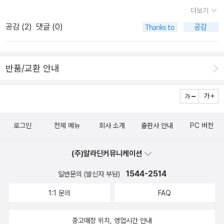
말을 잘 듣지 않고 막내가 언제나 엄마 편이다 그리고 항상 아버지는
자신도 절대로 토마토를 안 먹겠다고 했는데... 롤라와 찰리가 나
더보기
파티에 초대받은 사람들이 공주에게 선물한 것은?눈치빠른 사람들은
없다,엄마가 만든 비단을 찾아주고 행복하게 살았다는 이야기,,재미
오는 책이다. 언제나 의젓하고 동생을 잘 돌보는 오빠 찰리가 난 너
공감 (
2
)
댓글 (0)
알아챘겠지만, 바로 무지개 빛 리본이 너울거리는 아름다운 드레스
있다 아이도 좋아한다,도서관이란곳은 책을 읽는곳입니다,그곳에서
무 부럽다. 우리 아이도 여동생이 있다면 이렇게 할 수 있을런
다. 유빈이가 두 세살 무렵에 즐겨 읽었던, 추억의 그림책이다.<난 드
는 조용히 해야 한다는것을 우리모두 압니다,그런데 그곳에 애완동물
지... 학교에 가기 싫은 롤라. 우리 아이도 올해 초등학생이 되었
레스 입을 거야>는 <공주님과 드레스>보다 조금 늦게 만난 그림책이
을 데려갔다네요,그 애완동물들이 도서관에서 어떤 사고를 칠까요,우
기에 난 이 책에 애정이 더욱 간다. 새로운 친구들을 많이 사귈 수
반품/교환 안내
다. 제목에서 짐작할 수 있듯이 이 책도 결국 '옷'을 가지고 이야기를
리아이들에게 도서관이란곳에서는 어떻게 해야하는지를 아주 잘보여
있었으면 좋겠다. 이번에 나온 신간. 아직 책을 보지 못해서 너무
펼쳐간다. 멋쟁이 엘레에트 공주는 '예쁜' 드레스를 입고 싶지만 엄마
주는 그림책이다,참새가 이민을 갔데요,어디로 간 걸까요,왜 갔을까
궁금하고 그래서 더욱 영어 원서로 먼저 살까 망설여지고 있다. 이
는 날씨가 춥다면서 두꺼운 양말, 멜빵바지, 낙타털 외투, 에스키모 털
요,이민가서 행복했을까요,참새이야기,,예전에 동화읽는 가족에서도
책 역시 <흔들흔들 ~ > 책과 더불어 이번에 나왔다. 아마 영어 원서
신, 모양빠지는 모자와 목도리를 입힌다. 잔뜩 골이 난 공주는 사촌을
읽은 글이 보이는데읽으면서 마음한구석이 짠하고 아파오는 책이다,
가 더 궁금해서 이 책 역시 원서로 덜컥 구입하지 않을까! 스티커
만나고, 엄마가 입혀준 옷들을 이용해서 눈밭에서 신나게 논다. 현실
로그인
전체 메뉴
회사 소개
출판사 안내
PC 버전
내아이에게 작은 에피소드 단편을 하나 읽어주었는데,그림이 없는데
북이라서 아이가 너무 좋아했다. 하나 둘 스티커를 붙여가는 재미도
적이고 실용적인 어른과 꿈과 상상을 중요시 하는 아이의 미묘한 갈
도 잘 듣고 있다가 나쁜 어른들이 너무 많다고 이야기를 하네요,정말
있었고, 우리 아이도 유치원 때 연극을 했었기에 각 역할 하나하나
등이 보이긴 하지만, 그래도 역시 아이는 아이만의 세계속에서 어른
(주)알라딘커뮤니케이션
많이 자란 내딸이다,우리가 흔히 볼수 있는 식물이야기그 식물이야기
가 모두 소중하다는 것을 잘 알고 있는데... 재미있는 미용실 놀이
이 고집하는 실용의 가치관에 굴하지 않고 꿋꿋하고 당당하다.유빈이
를 아주 재미있게 이쁜 그림과 시로 보여주고 있다,한편 한편 읽을때
1544-2514
일반문의 (발신자 부담)
를 즐길 수 있는 책. 왜 롤라는 머리를 자르는 게 싫었을까? 여자
는 거의 매일 어깨에 보자기를 두르고 왕관을 쓰고, 요술봉을 들고, 반
마다 아이는 까르르 웃는다 그리고 나오는 식물들이 주변에서 많이
아이들이라면 누구나 한 번 쯤 긴 머리의 공주가 되어보고 싶단 생각
1:1 문의
FAQ
짝이는 구두까지 신고서 자기가 공주님이라고 상상하는 놀이를 한다.
본들 것 이기에 더 동감하고 좋아하는지 모르겠다,만일 이 일이 내일
이 들 것 같다. 강아지를 잃어버리고 찾아다니는 작은 소동을 통해
친구까지 불러서 그러고 노는 걸 보면 아무리 내딸이지만 가관이다.
이라면 난 얼마나 울었을까,난 얼마나 힘들었을까,그래도 오빠 얀은
서 애완동물을 기를 때 어떻게 해야하는지 자연스럽게 알 수 있다.
중고매장 위치, 영업시간 안내
이 책 속의아이는정말 공주가 될 수 있는 교육을 본격적으로 받는다.