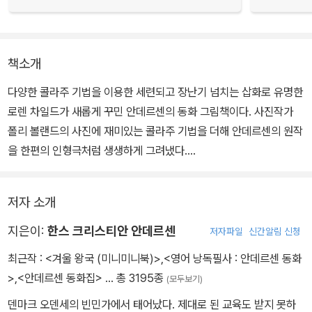
책소개
다양한 콜라주 기법을 이용한 세련되고 장난기 넘치는 삽화로 유명한
로렌 차일드가 새롭게 꾸민 안데르센의 동화 그림책이다. 사진작가
폴리 볼랜드의 사진에 재미있는 콜라주 기법을 더해 안데르센의 원작
을 한편의 인형극처럼 생생하게 그려냈다.
작가는 요 열두 개 아래 놓인 완두콩 한 알 때문에 편히 잠들 수 없었
저자 소개
던 안데르센의 '진짜 공주님' 이야기를 현대적인 감각의 문장으로 각
색해 냈다. 독자에게 말하듯 전개되는 문장과 글과 삽화를 다양한 판
지은이:
한스 크리스티안 안데르센
저자파일
신간알림 신청
면으로 구성한 점에서도 현대적인 감각을 느낄 수 있다.
최근작 :
<겨울 왕국 (미니미니북)>
,
<영어 낭독필사 : 안데르센 동화
>
,
<안데르센 동화집>
… 총 3195종
(모두보기)
실제 천으로 만든 듯한 주름 잡힌 입체 의상과 실제 소품들을 찍어 만
덴마크 오덴세의 빈민가에서 태어났다. 제대로 된 교육도 받지 못하
들어낸 무대가 이야기의 생동감을 더한다. 이야기 속에 등장하는 인