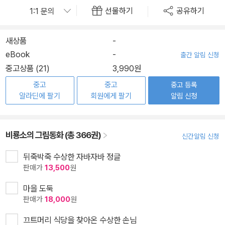
선물하기
공유하기
새상품
-
eBook
-
출간 알림 신청
중고상품 (21)
3,990원
중고
중고
중고 등록
알라딘에 팔기
회원에게 팔기
알림 신청
비룡소의 그림동화 (총 366권)
신간알림 신청
뒤죽박죽 수상한 자바자바 정글
판매가
13,500
원
마을 도둑
판매가
18,000
원
끄트머리 식당을 찾아온 수상한 손님