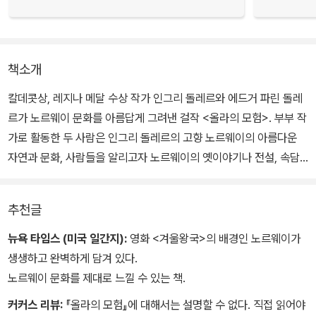
책소개
칼데콧상, 레지나 메달 수상 작가 인그리 돌레르와 에드거 파린 돌레
르가 노르웨이 문화를 아름답게 그려낸 걸작 <올라의 모험>. 부부 작
가로 활동한 두 사람은 인그리 돌레르의 고향 노르웨이의 아름다운
자연과 문화, 사람들을 알리고자 노르웨이의 옛이야기나 전설, 속담
등에 얽힌 그림책을 많이 만들었다. 그중 <올라의 모험>은 100년 가
까이 지난 오늘날까지도 사랑받고 있는 작품으로, 노르웨이에 사는
추천글
소년 올라의 모험을 마치 노르웨이를 여행하듯 따라가며, 아름다운
풍경과 문화를 흥미진진하게 펼쳐낸다.
뉴욕 타임스 (미국 일간지):
영화 <겨울왕국>의 배경인 노르웨이가
생생하고 완벽하게 담겨 있다.
노르웨이 문화를 제대로 느낄 수 있는 책.
커커스 리뷰:
『올라의 모험』에 대해서는 설명할 수 없다. 직접 읽어야