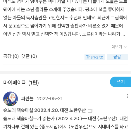
아직도 엄마가 읽어주는 책이 제일 재미있다는 아들에게 오늘은 노르
말 상상할 수도 없는 엄청난 모험이다. 울라의 모험들은 노르웨이 사
웨이에 사는 소년 올라를 소개해 주었습니다. 평소에 책을 좋아하지
람들의 삶과 문화가 고스란히 녹여져 있다. 노르웨이의 전통 결혼식
않는 아들의 독서습관을 고민한지도 수년째 인데요. 최근에 그림책에
노르웨이의 아름다운 자연 경관들과 사람들의 순수한 마음을 담고 있
서 문고집으로 넘어가기 위해 선택한 출판사가 비룡소 였기 때문에
다.울라의 모험으로 노르웨이를 한바퀴 돌고 온 기분이다. #mj그림
이번 신간 역시 믿고 선택한 책 이었답니다. 노르웨이라는 나라가 익
책 힐링포인트<울라의 모험> 면지에 노르웨이 지도가 그려져 있는
숙하지 않은 아이에게 이곳은 엘사가(영화 '겨울왕국'의 주인공) 살고
데,책 속 울라가 했던 모험을 지도 내에서 찾아 볼 수 있는 재미가 있
더보기
있는 나라라고 소개했는데요. 올라의 모험은 100년 가까이 지난 오
다. #mj서재 #mj그림책 * 위 책은 '비룡소'로 부터 제공 받았습니
공감 (
0
)
댓글 (0)
늘날까지도 사랑받고 있는 작품으로, 올라와 노르웨이의 겨울여행을
다
함께 하며 그들의 삶에 녹아있는 문화와 아름다운 풍경을 칼라와 흑
백의 조화로운 그림으로 표현한 책입니다.
쓰기
마이페이퍼 (1편)
파란놀
2022-05-31
메뉴
숲노래 책숲마실 2022.4.20. 대전 노란우산
숲노래 책숲마실누가 읽는가 (2022.4.20.)― 대전 〈노란우산〉 대전
기차나루 곁에 있는 〈중도서점〉에서 〈노란우산〉으로 시내버스를 타고