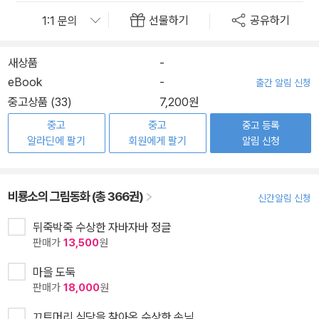
선물하기
공유하기
새상품
-
eBook
-
출간 알림 신청
중고상품 (33)
7,200원
중고
중고
중고 등록
알라딘에 팔기
회원에게 팔기
알림 신청
비룡소의 그림동화 (총 366권)
신간알림 신청
뒤죽박죽 수상한 자바자바 정글
판매가
13,500
원
마을 도둑
판매가
18,000
원
끄트머리 식당을 찾아온 수상한 손님