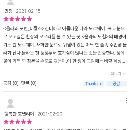
고기 낚는 일 등의 이야기로 노르웨이의 문화를 간접적으로 느낄 수
있게 해 줍니다.넘길 때마다 컬러, 흑백, 컬러, 흑백으로 되는 그림 또
민정
2021-02-15
한 일품이고, 모험하는 이야기를 아이에게 읽어주니 혼자서 꽂아있는
책을 빼서 또 보곤 합니다.평소에 외국여행을 많이 다녀보지 않았지
<올라의 모험_비룡소>신비하고 아름다운 나라 노르웨이. 꼭 내눈으
만, 노르웨이를 여행하는 기분으로 아이와 함께 읽어본다면 노르웨이
로 보고싶은 환상의 오로라를 볼 수 있는 곳.<울라의 모험>의 배경이
의 풍경 등 간접여행을 할 수 있을거라 생각합니다.
기도 한 노르웨이. 새하얀 눈으로 뒤덮여 있는 어느 한 숲속 주인공 울
라가 산다.울라는 첫 등장부터 호기심이 많다는 것을 반증한다. 성에
꽃이 가득 낀 창문을 손으로 닦는다.이 한 장에 그림에는 바깥 세상을
탐험 하려는 울라의 의지를 벌써부터 이야기 해주는 듯 하다. 울라는
더보기
과연 어디까지 여행할까- 울라는 스키를 장착하고 모험을 시작한다.
공감 (
0
)
댓글 (0)
처음에는 앞서가는 토끼를 잡는 것을 목표로눈길을 미끄러지듯 멀리
멀리 달려 간다. 그러던 중 소녀들도 만나고 마을의 결혼식도 구경한
다. 노르웨이의 결혼식 장면도 나오는데, 당시 노르웨이의 재밌는 문
메뉴
화들도 옅볼 수 있어 함께모험을 하는 기분이 든다. 더해 울라는 떠돌
행복한 호텔리어
2021-02-20
이 장수 아저씨도 만나게 되며 사미족이 살고 있는 먼 북쪽 마을로 떠
나기도 한다. 어부들과 함께 배를 타고 고기도 잡아 보기도 하는데, 정