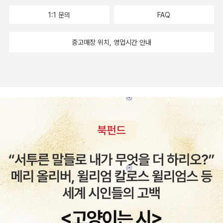
이 도란도란 책밭을 즐겨요. 북적이는 큰책집에서는 숱한 책을 휘둘
1:1 문의
FAQ
러보면서 ‘온누리가 이렇게 넓구나’ 하고 생각합니다. 작은책집에서
는 몇 가지 책을 조용히 들여다보면서 ‘이 별이 이처럼 깊구나’ 하고
중고매장 위치, 영업시간 안내
생각합니다. 바다가 있고 샘물이 있어요. 함박비가 쓸어 주고 가랑비
가 달래 줘요. 우리는 아직 모르기에 새롭게 찾아나서면서 배웁니다.
스스로 모른다는 생각이 없으면, 안 배울 뿐 아니라, 이웃하고 동무를
얕보거나 괴롭히는 길로 가는 듯해요. 그래서 저는 언제나 “모르기에
배우는” 사람으로 살려고 합니다. 아이들이 묻는 말 가운데 이미 아는
이야기라면 나긋나긋 들려주고, 아직 모르는 대목이라면 “함께 찾고
생각해서 알아보자.” 하고 속삭입니다. 생각하는 사람이기에 삶이고,
생각없는 사람이기에 죽음이에요. 곰곰이 생각하면, 맞춤길(맞춤법)
이란 ‘즐겁게 틀려 보라’고 있지 싶습니다. 따박따박 틀에 가둘 맞춤길
이 아닌, 신나게 사투리를 쓰면서 얼거리를 새롭게 짤 말길이지 싶어
요. 옛날부터 들려주면서 오늘도 듣고 앞으로도 들려줄 옛이야기이
듯, 예전에도 읽고 오늘도 새롭게 읽는 헌책이자 아름책이라고 느낍
니다. 책읽기란 놀이인걸요. 꾸역꾸역 머리에 넣을 부스러기가 아닌,