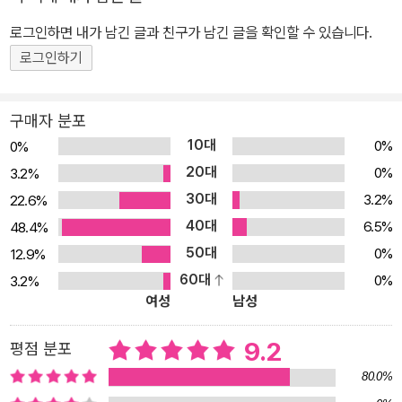
있는 노르웨이의 문화를 체험하며 신비롭고 환상적인 분위기를 그대
로그인하면 내가 남긴 글과 친구가 남긴 글을 확인할 수 있습니다.
로 느낄 수 있다. 특히 모험을 떠난 올라가 경험하는 일들에는 실제 노
로그인하기
르웨이 문화가 그대로 담겨 있다. 노르웨이의 전통 결혼식과 사미족,
오랜 시간 노르웨이 경제를 지탱해 온 어부들의 대구잡이, 북쪽 섬에
모여든 겨울 철새 떼와 아름다운 자연 경관까지 부드러운 색감의 일
구매자 분포
러스트를 통해 가장 생생하게 느낄 수 있는 작품이다. 또 스키가 걸려
10대
0%
0%
나무 위에 매달린 올라의 엉뚱한 모습이나 어부들이 들려주는 대구와
20대
0%
3.2%
바다의 거센 소용돌이에 얽힌 전설, 달려오는 증기 기관차에 놀라 까
30대
3.2%
22.6%
무라치는 사람들의 모습에서 순수하고 긍정적인 옛 노르웨이 사람들
40대
6.5%
48.4%
의 모습을 엿볼 수 있다. 겨울 나라의 따뜻한 분위기가 작품 전반에 녹
50대
0%
12.9%
아 있어 포근함이 느껴지는 그림책이다. 평화롭고 순수한 정서가 그
60대
0%
3.2%
대로 담긴 예술적인 리소그래피 『올라의 모험』은 작품을 위해 오랜
여성
남성
시간 철저하게 연구하는 태도로 유명한 돌레르 부부가 실제로 노르웨
이에서 생활하며 보고 경험한 것들을 집약한 작품이다. 특히 따뜻한
9.2
평점 분포
색감의 일러스트가 눈에 띄는데, 이는 리소그래피 공법으로 이루어졌
80.0%
다. 리소그래피란 석회석으로 된 평평한 판 표면에 그림을 직접 그린