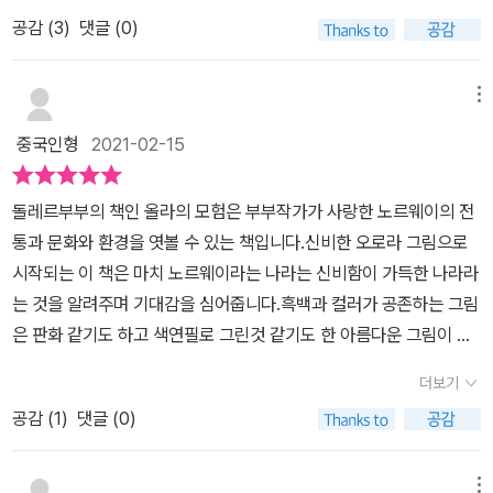
전설, 속담에 관련된 그림책을 많이 만들었다고 합니다.영화 <겨울왕
께끼 동시》, 《우리말 동시 사전》, 《우리말 글쓰기 사전》, 《이오덕 마
공감 (
3
)
댓글 (0)
국>의 배경인 노르웨이의 이야기입니다.겉표지 바로 안쪽에 노르웨
음 읽기》, 《시골에서 살림 짓는 즐거움》, 《마을에서 살려낸 우리말》,
이 지도가 재미있게 그려져 있어요.올라가 여행하는 길입니다.머나먼
《읽는 우리말 사전 1·2·3》 들을 썼습니다. blog.naver.com/hbookl
북쪽 마을에 겨울이 오면,해는 추워서 창백해진 얼굴을 꼭꼭 숨겨요.
메뉴
ove
그 대신 반짝이는 서리를 사랑한 달과 별이긴 밤 내내 요정처럼 빛나
중국인형
2021-02-15
지요.오로라는 차가운 불꽃을 일으키며 소리 없이 하늘을 뛰어다니고
요.그 빛들이 하늘 아래, 눈과 얼음으로 뒤덮인 산에 비추어 반짝여요.
돌레르부부의 책인 올라의 모험은 부부작가가 사랑한 노르웨이의 전
마법 같은 빛이 감싼 나라는 마치 엄청나게 길고커다란 은숟가락처럼
통과 문화와 환경을 엿볼 수 있는 책입니다.신비한 오로라 그림으로
보이지요.이곳은 바로 노르웨이랍니다.노르웨이란 나라의 표현을 읽
시작되는 이 책은 마치 노르웨이라는 나라는 신비함이 가득한 나라라
으며 노르웨이란 나라를 상상해본다는 것.오로라의 빛들이 반짝이는
는 것을 알려주며 기대감을 심어줍니다.흑백과 컬러가 공존하는 그림
게 은숟가락처럼 보인다는 표현이 예술이네요.겨울이 되면 이상해지
은 판화 같기도 하고 색연필로 그린것 같기도 한 아름다운 그림이 압
는 노르웨이 숲 한가운데 빨간집엔 헝컬어진 노랑머리에 푸른 눈을
권입니다.마지막에 올라가 모험을 마치고 돌아올 때 등에 지고 오는
가진 '올라' 라는 남자아이가 살고 있어요.이 남자아이 '올라'의 멋진
더보기
오리털, 생선, 대구기름은 노르웨이를 대표하는 것들임을 떠올릴 수
모험이야기를 직접 읽으면 더 좋을 거라 생각합니다.<올라의 모험>
공감 (
1
)
댓글 (0)
있습니다. 그림책을 읽다보면 노르웨이라는 나라에 대해 진한 관심을
에 대해서는 설명할 수 없다.직접 읽어야 한다.-커커스 리뷰-올라가
가질 수 있을거예요.
스키를 타고 모험을 하는 동안 결혼식 , 라프 사람에 대해, 바다에서
메뉴