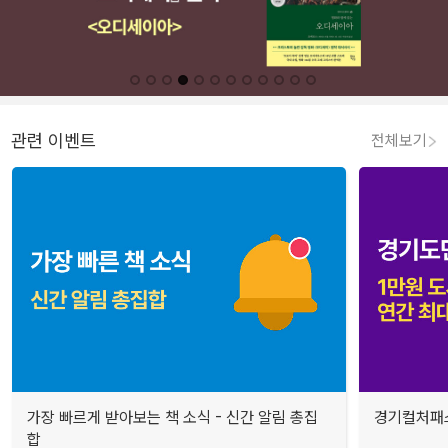
관련 이벤트
전체보기
가장 빠르게 받아보는 책 소식 - 신간 알림 총집
경기컬처패스
합