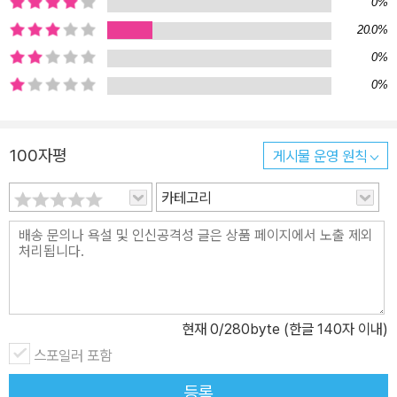
0%
후 찍어내는 석판 인쇄 기법이다. 각각의 색상에 별도로 도면을 만들
20.0%
어 겹쳐 찍어내는 무척 공들인 방식이었다. 이러한 방식 덕분에 회화
적인 삽화들은 그 자체로 하나하나 작품 같고, 1930년대 만들어졌다
0%
고는 믿을 수 없을 만큼 세련된 느낌을 준다. 또 면지에는 실제 노르웨
0%
이의 지도가 그려져 있어 올라가 모험을 떠난 발자취를 차근차근 따
라가 볼 수 있다. 『올라의 모험』에서 언뜻 모습을 비추는 사미족에 대
100자평
게시물 운영 원칙
해서는 부부의 또 다른 그림책 『오로라의 아이들』에서 더욱 자세히
다루고 있다. 『올라의 모험』은 노르웨이의 문화를 있는 그대로 경험
카테고리
할 수 있을 뿐 아니라, 시대를 넘어 평화롭고 긍정적인 정서를 공유할
수 있는 작품이다. 작품 전반에서 느껴지는 아름다운 일러스트와 목
가적인 분위기는 『올라의 모험』이 100년 가까이 사랑받아온 그림책
의 고전임을 증명한다.
현재
0
/280byte (한글 140자 이내)
스포일러 포함
등록