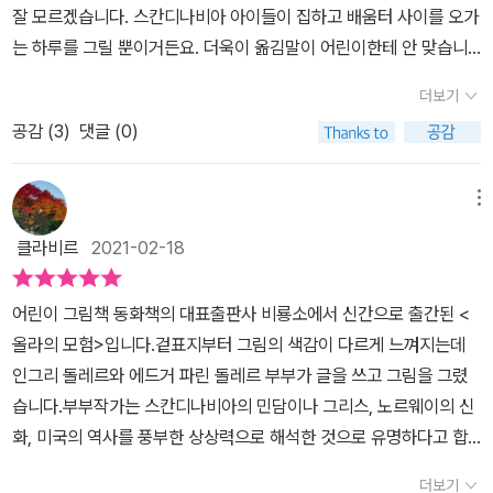
잘 모르겠습니다. 스칸디나비아 아이들이 집하고 배움터 사이를 오가
는 하루를 그릴 뿐이거든요. 더욱이 옮김말이 어린이한테 안 맞습니
다. 어린이부터 읽을 그림책은 우리말답게 찬찬히 손질하고 쉬우면서
더보기
부드러이 매만질 노릇입니다. 눈나라 아이들이 실컷 뛰놀고 어우러지
공감 (
3
)
댓글 (0)
고 춤추는 줄거리가 아닌, 배움터에 오글오글 모이는 얼거리로 짠 그
림책에 왜 ‘모험’이란 이름을 붙일까요? 그림결은 틀림없이 눈부시
되, 아이다운 빛이나 놀이다운 숨결이나 눈송이다운 숲바람을 담아내
메뉴
지 않는다면, 아무래도 그림책이라는 이름이 걸맞지 않다고 느낍니
클라비르
2021-02-18
다.ㅅㄴㄹ《올라의 모험》(인그리 & 애드거 파린 돌레르 글·그림/정영
목 옮김, 비룡소, 2020.12.9.)#IngriDAulaire #EdgarParinDAulai
어린이 그림책 동화책의 대표출판사 비룡소에서 신간으로 출간된 <
re #Ola 1932※ 글쓴이숲노래(최종규) : 우리말꽃(국어사전)을 씁니
올라의 모험>입니다.겉표지부터 그림의 색감이 다르게 느껴지는데
다. “말꽃 짓는 책숲, 숲노래”라는 이름으로 시골인 전남 고흥에서 서
인그리 돌레르와 에드거 파린 돌레르 부부가 글을 쓰고 그림을 그렸
재도서관·책박물관을 꾸리는 사람. ‘보리 국어사전’ 편집장을 맡았고,
습니다.부부작가는 스칸디나비아의 민담이나 그리스, 노르웨이의 신
‘이오덕 어른 유고’를 갈무리했습니다. 《쉬운 말이 평화》, 《곁말》,
화, 미국의 역사를 풍부한 상상력으로 해석한 것으로 유명하다고 합
《곁책》, 《새로 쓰는 비슷한말 꾸러미 사전》, 《새로 쓰는 겹말 꾸러미
니다. 노르웨이는 인그리 돌레르의 고향으로 노르웨이의 옛이야기나
사전》, 《새로 쓰는 우리말 꾸러미 사전》, 《책숲마실》, 《우리말 수수
더보기