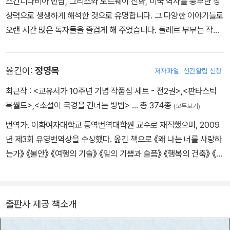
스칸디나비아 민담, 그리스와 노르웨이 신화, 미국 역사를 풍부한 상
러 책의 영감을 받았습니다. 돌레르 부부는 1940년 『에이브러햄 링
상력으로 생생하게 해석한 것으로 유명합니다. 그 다양한 이야기들로
컨』으로 칼데콧상을 받았고, 아동문학에 대한 공로를 인정받아 레지
오랜 시간 많은 독자들을 즐겁게 해 주었습니다. 돌레르 부부는 작품
나 메달을 수상했습니다.
활동을 하던 기간 내내 노르웨이를 자주 여행했는데, 그곳에서 『올라
Ola』, 『해의 동쪽 달의 서쪽 East of the Sun and West of the M
옮긴이:
정영목
저자파일
신간알림 신청
oon』, 『행운의 리프 Leif the Lucky』, 『돌레르의 노르웨이 신화 이
야기 d'Aulaires' Book of Norse Myths』 그리고 오랫동안 사랑받
최근작 :
<교유서가 10주년 기념 작품집 세트 - 전2권>
,
<판타스틱
은 『돌레르의 트롤 이야기 d'Aulaires' Book of Trolls』를 비롯한 여
북월드>
,
<소설이 국경을 건너는 방법>
… 총 374종
(모두보기)
러 책의 영감을 받았습니다. 돌레르 부부는 1940년 『에이브러햄 링
번역가. 이화여자대학교 통역번역대학원 교수로 재직했으며, 2009
컨』으로 칼데콧상을 받았고, 아동문학에 대한 공로를 인정받아 레지
년 제3회 유영번역상을 수상했다. 옮긴 책으로 《왜 나는 너를 사랑하
나 메달을 수상했습니다.
는가》 《불안》 《여행의 기술》 《일의 기쁨과 슬픔》 《행복의 건축》 《로
드》 《눈먼 자들의 도시》 《책도둑》 등이 있다.
출판사 제공 책소개