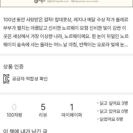
100년 동안 사랑받은 걸작! 칼데콧상, 레지나 메달 수상 작가 돌레르
부부가 펼치는 아름답고 신비한 노르웨이 모험 신비한 빛이 감싼 이
곳은 세상에서 가장 이상한 나라, 노르웨이에요. 흰 눈이 뒤덮인 노르
웨이의 숲속에 사는 올라는 어느 날 아침, 반짝이는 오로라 빛에 눈을
뜬다. 모험을 떠나 보기로 결심한 올라는 토끼를 쫓아 스키를 타고 멀
리 달리기도 하고, 소녀들을 만나 옆 마을의 결혼식에 구경도 간다. 또
상품 인증
떠돌이 장수 페르 아저씨와 사미족이 살고 있는 먼 북쪽 마을로 떠나
보기도, 어부들과 함께 배를 타고 대구를 잡아 올리기도 한다. 노르웨
공급자 적합성 확인
이를 한 바퀴 돌아 본 올라는 모험을 마치고 두 손 무겁게 집으로 돌아
간다. 전 세계적으로 인기를 끈 애니메이션 영화 '겨울왕국' 시리즈뿐
아니라 제92회 아카데미 장편 애니메이션 작품상 후보작이었던 '클
읽고 싶어요 3명
0
5
1
라우스'의 배경이 되는 등 노르웨이와 사미족은 신비로운 분위기를
읽고 있어요 0명
100자평
리뷰
마이페이퍼
자아내는 문화적 특성상 오랜 시간 동안 여러 이야기의 배경이 되어
읽었어요 6명
왔다. 『올라의 모험』은 그 시초와도 같은 작품으로, 이야기 속에 녹아
이 책에 내가 남긴 글