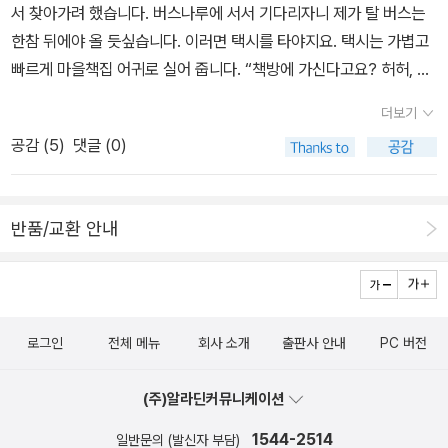
서 찾아가려 했습니다. 버스나루에 서서 기다리자니 제가 탈 버스는
한참 뒤에야 올 듯싶습니다. 이러면 택시를 타야지요. 택시는 가볍고
빠르게 마을책집 어귀로 실어 줍니다. “책방에 가신다고요? 허허, 책
방 가려고 택시를 타는 손님이 다 있네요. 대전에서 갈 만한 책방이 있
더보기
습니까? 대전도 이제 옛날 같지 않을 텐데요.” 옛날이 좋았는지 오늘
공감 (
5
)
댓글 (0)
이 나쁜지 잘 모릅니다만, 저는 늘 오늘 만날 새로운 책을 생각하면서
새책집도 헌책집도 마실합니다. 새책집으로 마실하기에 갓 나온 책을
살피지 않습니다. 헌책집으로 나들이하니까 오래된 책을 둘러보지 않
반품/교환 안내
습니다. 언제나 ‘오늘 읽고 새길 이야기가 흐르는 책’을 헤아립니다.
그림책을 품는 〈노란우산〉은 호젓한 골목에 있고 볕이 대단히 잘 듭니
다. 사람들 발걸음이 잦은 길목도 책집을 하기에 좋을 수 있고, 사람들
발걸음이 뜸한 골목도 책집을 하기에 어울릴 수 있습니다. 큰책집하
로그인
전체 메뉴
회사 소개
출판사 안내
PC 버전
고 작은책집이 함께 있으면 아름답습니다. 큰책집은 온갖 갈래 더 많
은 책을 품고, 작은책집은 마을을 살찌울 슬기로운 책을 어진 눈길로
(주)알라딘커뮤니케이션
솎아서 품으면 즐거워요. 큰자리에 넉넉히 책을 품기에 사람들이 북
적북적 책바다를 누립니다. 작은자리에 조촐히 책을 품기에 마을사람
1544-2514
일반문의 (발신자 부담)