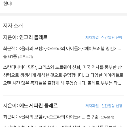
한다!
저자 소개
지은이:
인그리 돌레르
저자파일
신간알림 신청
최근작 :
<올라의 모험>
,
<오로라의 아이들>
,
<에이브러햄 링컨>
…
총 61종
(모두보기)
스칸디나비아 민담, 그리스와 노르웨이 신화, 미국 역사를 풍부한 상
상력으로 생생하게 해석한 것으로 유명합니다. 그 다양한 이야기들로
오랜 시간 많은 독자들을 즐겁게 해 주었습니다. 돌레르 부부는 작품
활동을 하던 기간 내내 노르웨이를 자주 여행했는데, 그곳에서 『올라
Ola』, 『해의 동쪽 달의 서쪽 East of the Sun and West of the M
지은이:
에드거 파린 돌레르
저자파일
신간알림 신청
oon』, 『행운의 리프 Leif the Lucky』, 『돌레르의 노르웨이 신화 이
야기 d'Aulaires' Book of Norse Myths』 그리고 오랫동안 사랑받
최근작 :
<올라의 모험>
,
<오로라의 아이들>
… 총 7종
(모두보기)
은 『돌레르의 트롤 이야기 d'Aulaires' Book of Trolls』를 비롯한 여