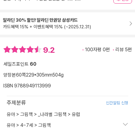
알라딘 30% 할인! 알라딘 만권당 삼성카드
카드혜택 15% + 이벤트혜택 15% (~2025.12.31)
9.2
100자평 0편
리뷰 5편
세일즈포인트
60
양장본
60쪽
229*305mm
504g
ISBN 9788949113999
주제분류
신간알림 신청
유아
>
그림책
>
_나라별 그림책
>
유럽
유아
>
4~7세
>
그림책