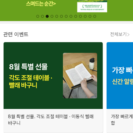
관련 이벤트
전체보기
8월 특별 선물. 각도 조절 테이블 · 이동식 빨래
가장 빠르게
바구니
합