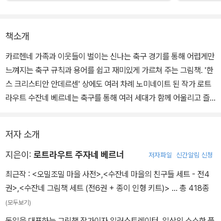
책소개
카르헨네 가족과 이웃들이 벌이는 신나는 축구 경기를 통해 어렵게만
느껴지는 축구 규칙과 용어를 쉽고 재미있게 가르쳐 주는 그림책. '한
스 크리스티안 안데르센' 상에도 여러 차례 노미네이트 된 작가 로트
라우트 수잔네 베르네는 축구를 통해 여러 세대가 함께 어울리고 즐
기는 모습을 보여준다.
저자 소개
버찌가 익어가는 어느 여름 날, 초록색 잔디밭은 축구 열기로 가득하
다. 노란 손수건과 호루라기를 들고 경기를 진행하는 엄마, 버찌에 정
지은이:
로트라우트 주자네 베르너
저자파일
신간알림 신청
신이 팔린 빌리 아저씨, 누가 누구인지 구분하기 어려운 쌍둥이 형제,
최근작 :
<오밀조밀 마을 사전>
,
<수잔네 마을의 친구들 세트 - 전4
공이 너무 빠르다며 어리둥절해 하는 할머니까지 주인공들의 표정과
권>
,
<수잔네 그림책 세트 (전6권 + 종이 인형 키트)>
… 총 418종
몸짓이 재미있다.
(모두보기)
독일을 대표하는 그림책 작가이자 일러스트레이터. 일상의 소소한 풍