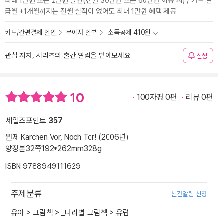
최대 1만원 또는 2만원 할인(전월 30만원 또는 60만원 이용 시) / 카드 발
급월 +1개월까지는 전월 실적이 없어도 최대 1만원 혜택 제공
카드/간편결제 할인
무이자 할부
소득공제 410원
관심 저자, 시리즈의 출간 알림을 받아보세요
신청
10
100자평 0편
리뷰 0편
세일즈포인트
357
원제 Karchen Vor, Noch Tor! (2006년)
양장본
32쪽
192*262mm
328g
ISBN 9788949111629
주제분류
신간알림 신청
유아
>
그림책
>
_나라별 그림책
>
유럽