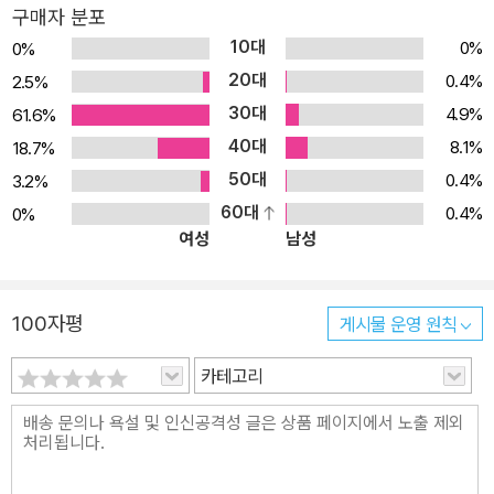
구매자 분포
10대
0%
0%
20대
0.4%
2.5%
30대
4.9%
61.6%
40대
8.1%
18.7%
50대
0.4%
3.2%
60대
0.4%
0%
여성
남성
100자평
게시물 운영 원칙
카테고리