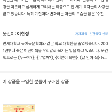
킥오프, 파울, 센터링, 페널티킥, 골킥 등 축구 관련 용어들은 부록에
경을 따뜻하고 섬세하게 그려내는 작품으로 전 세계 독자들의 사랑을
따로 담았다. 부록은 본문의 내용과 연결하여 이해하기 쉽도록 설명
받고 있습니다. 특히 계절마다 변화하는 마을의 모습을 담은 ‘수잔네
해서 그림책 속 경기를 보다 모르는 축구 용어가 나오면 찾아볼 수 있
의 사계절’ 시리즈로 잘 알려져 있으며, 전 세계에서 20년 넘게 사랑
도록 했다.
받은 수학책의 고전이자 ‘청소년을 위한 최고의 수학 소설’로 손꼽히
옮긴이:
이현정
저자파일
신간알림 신청
는 베스트셀러 『수학 귀신』의 그림 작가입니다. 안데르센상을 수상하
는 등 작품성과 예술성을 국제적으로 인정받아온 그의 책은 전 세계
연세대학교 독어독문학과와 같은 학교 대학원을 졸업했습니다. 200
여러 나라에서 번역·출간되고 있습니다. 이번 『오밀조밀 마을 사전』
1년부터 좋은 어린이책을 우리말로 옮기는 일을 하고 있습니다. 옮긴
은 작가 특유의 세밀한 관찰력과 따뜻한 시선이 살아 있는 작품으로,
책으로는 《누구게?》, 《무얼까?》, 《어른이 되면》, 《날 안아 줘》 등이
아이들이 그림을 읽고 어휘력을 확장하며 시간의 흐름과 이야기를 이
있습니다.
해해내는 힘을 선사합니다.
이 상품을 구입한 분들이 구매한 상품