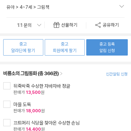
유아
>
4~7세
>
그림책
선물하기
공유하기
중고
중고
중고 등록
알라딘에 팔기
회원에게 팔기
알림 신청
비룡소의 그림동화 (총 366권)
신간알림 신청
뒤죽박죽 수상한 자바자바 정글
판매가
13,500
원
마을 도둑
판매가
18,000
원
끄트머리 식당을 찾아온 수상한 손님
판매가
14,400
원