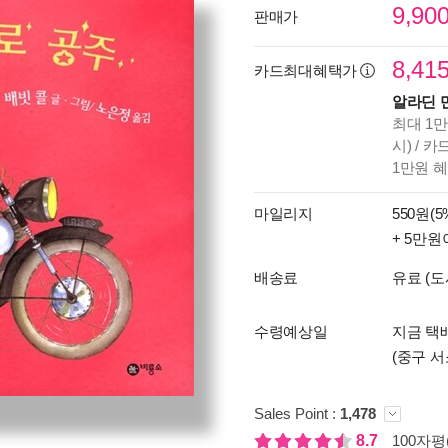
9,90
판매가
8,41
카드최대혜택가
알라딘 
최대 1만
시) / 
1만원 
마일리지
550원(5
+ 5만원
배송료
유료 (도
수령예상일
지금 택
(중구 서
Sales Point :
1,478
8.7
100자평(