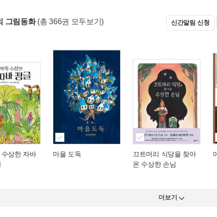
의 그림동화
(총 366권 모두보기)
신간알림 신청
 수상한 자바
마을 도둑
끄트머리 식당을 찾아
글
온 수상한 손님
더보기