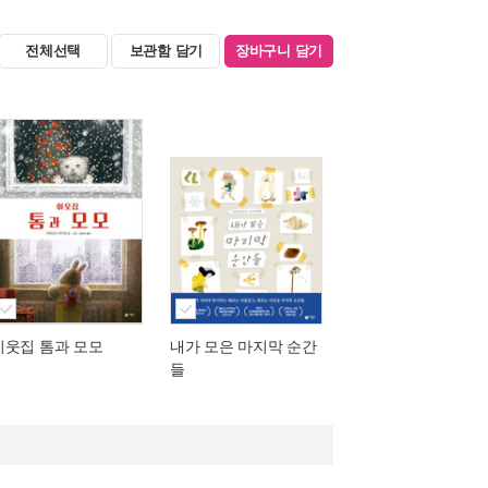
전체선택
보관함 담기
장바구니 담기
이웃집 톰과 모모
내가 모은 마지막 순간
들