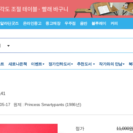
알라딘굿즈
온라인중고
중고매장
우주점
음반
블루레이
커피
서
스트
새로나온책
이벤트
정가인하도서
추천도서
작가와의 만남
북
41
05-17
원제 : Princess Smartypants (1986년)
정가
11,000