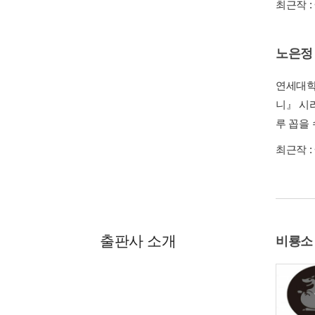
최근작 :
노은정
연세대학
니』 시
루 꼽을
최근작 :
출판사 소개
비룡소