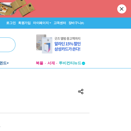
로그인
회원가입
마이페이지
고객센터
장바구니
(0)
투비컨티뉴드
펀드
북플
서재
창작플랫폼
투비컨티뉴드
원