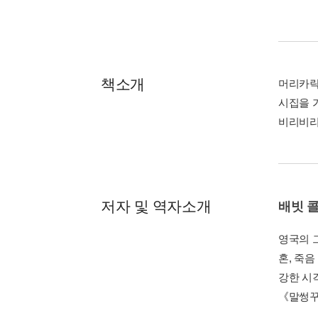
책소개
머리카락
시집을 
비리비리
저자 및 역자소개
배빗 
영국의 
혼, 죽
강한 시
《말썽꾸