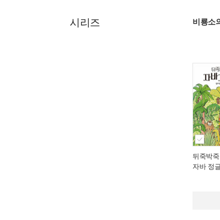
시리즈
비룡소
뒤죽박죽
자바 정