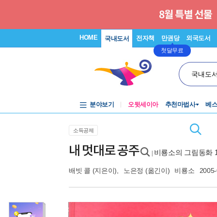
HOME
전자책
만권당
외국도서
국내도서
첫달무료
국내도
분야보기
오뒷세이아
추천마법사
베
소득공제
내 멋대로 공주
비룡소의 그림동화 1
|
배빗 콜
(지은이),
노은정
(옮긴이)
비룡소
2005-