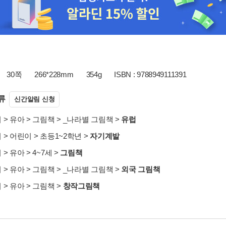
30쪽
266*228mm
354g
ISBN : 9788949111391
류
신간알림 신청
서
>
유아
>
그림책
>
_나라별 그림책
>
유럽
서
>
어린이
>
초등1~2학년
>
자기계발
서
>
유아
>
4~7세
>
그림책
서
>
유아
>
그림책
>
_나라별 그림책
>
외국 그림책
서
>
유아
>
그림책
>
창작그림책