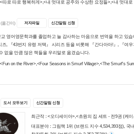
<따로 따로 행복하게>
,
<내 멋대로 공주와 수상한 요정들>
,
<내 멋대로
(옮긴이)
저자파일
신간알림 신청
교 영어영문학과를 졸업하고 늘 감사하는 마음으로 번역을 하고 있습니
리즈, 『43번지 유령 저택』 시리즈 등을 비롯해 『간다아아!』, 『여
 수 없을 만큼 많은 책들을 우리말로 옮겼습니다.
<Fun on the River>
,
<Four Seasons in Smurf Village>
,
<The Smurf's Su
도서 모두보기
신간알림 신청
최근작 :
<오디세이아>
,
<초원의 집 세트 - 전9권 (케이
대표분야 : 그림책 1위 (브랜드 지수 4,534,393점), 국