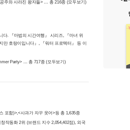
 공주와 사라진 왕자들>
… 총 216종
(모두보기)
다. 『마법의 시간여행』 시리즈, 『마녀 위
우지만 호랑이입니다』, 『워터 프로텍터』 등 이
mmer Party>
… 총 717종
(모두보기)
스 포함)>
,
<사과가 자꾸 웃어>
등 총 1,635종
내창작동화 2위 (브랜드 지수 2,054,402점), 외국