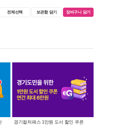
전체선택
보관함 담기
장바구니 담기
간
경기컬처패스 1만원 도서 할인 쿠폰
삼성카드가 쏜다! 알라