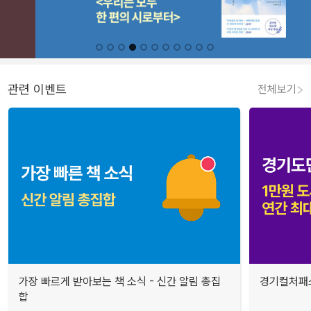
관련 이벤트
전체보기
가장 빠르게 받아보는 책 소식 - 신간 알림 총집
경기컬처패스
합