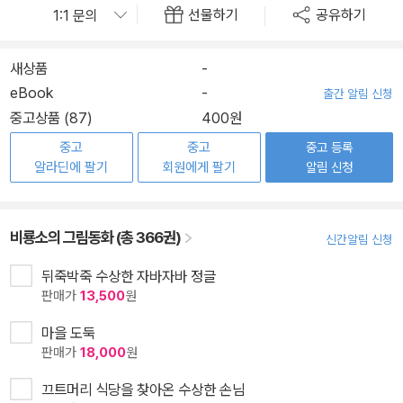
선물하기
공유하기
새상품
-
eBook
-
출간 알림 신청
중고상품 (87)
400원
중고
중고
중고 등록
알라딘에 팔기
회원에게 팔기
알림 신청
비룡소의 그림동화 (총 366권)
신간알림 신청
뒤죽박죽 수상한 자바자바 정글
판매가
13,500
원
마을 도둑
판매가
18,000
원
끄트머리 식당을 찾아온 수상한 손님