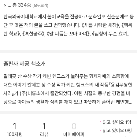
스콘신주 매디슨에 살고 있으며, 그곳은 겨울이 유난히 길게 머무르
>
… 총 334종
(모두보기)
는 동네입니다.
한국외국어대학교에서 불어교육을 전공하고 문화일보 신춘문예로 등
단 후 많은 책의 글을 쓰고 번역했습니다. 《새를 사랑한 새장》, 《행복
한 학교》, 《흑설공주》, 《말 더듬는 꼬마 마녀》, 《심청이 무슨 효녀
야?》 등의 책을 썼고, 마리 도를레앙의 그림책 《어떤 약속》, 《우리의
오두막》을 비롯 《모든 게 선물이야》, 《뉴욕에 나타난 곰》, 《거꾸로
앉으라고?》, 《세상 끝에 있는 너에게》 등 300여 권의 그림책을 우리
출판사 제공 책소개
말로 옮겼습니다.
칼데콧 상 수상 작가 케빈 헹크스가 들려주는 형제자매의 소중함에
대한 이야기 칼데콧 상 수상 작가 케빈 헹크스의 새 작품『용감무쌍한
사라』가 (주)비룡소에서 출간되었다. 어린 시절의 풍부한 경험을 바
탕으로 아이들의 생활과 심리를 재치 있고 따뜻하게 풀어낸 케빈헹크
스는『내 사랑 뿌뿌』,『우리 선생님이 최고야!』,『웬델과 주말을 보낸다
고요?』등으로 이미 어린이들의 사랑을 듬뿍 받고 있다. 이 작품에서
읽고 싶어요 1명
1
1
0
도 사라와 루이즈 자매가 서로 돕는 이야기를 따뜻하고 사랑스럽게
읽고 있어요 0명
100자평
리뷰
마이페이퍼
풀어냈다. 케빈 헹크스는 다섯 형제 중 넷째로 태어나 시끌벅적한 집