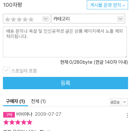
100자평
게시물 운영 원칙
서 스스로 여러 가지를 배우게 된다. 사라처럼 형제자매의 도움으로
그 어려움을 극복해 나가기도 한다. 이를 통해 언니, 형과 동생은 서로
카테고리
를 돕고 의지하며 함께하는 존재라는 걸 보여 준다. 때론 티격태격하
기도 하고, 너무 가까이 있어서 그 소중함을 느끼지 못하는 때도 있다.
사라가 자신만 최고라는 생각에 루이즈가 곁에 늘 함께하고 있다는
걸 알지 못했던 것처럼 말이다. 아이들은 이 책을 통해서 누구보다도
서로의 마음을 가장 잘 이해하는 형제자매의 소중함을 느끼고, 자신
현재
0
/280byte (한글 140자 이내)
보다 약한 사람 앞에서 우쭐거리는 것이 아니라 먼저 챙기는 마음을
스포일러 포함
가질 수 있게 될 것이다. ▣ 맑은 수채물감이 어우러진 따뜻하고 사랑
스러운 그림 귀여운 생쥐 캐릭터를 그림책에 자주 등장시키는 케빈
등록
헹크스는 사람들처럼 옷을 입고 행동하는 생쥐들의 표정과 몸동작 하
나하나를 너무나 자연스럽고 재치 있게 표현했다. 사라와 루이즈의
구매자 (1)
전체 (1)
표정과 몸동작 하나하나에 감정이 실려 생동감 있고, 의기양양한 사
라 뒤를 졸졸 따라 다니며 각 장면에 숨은 그림처럼 등장하는 루이즈
비비아나
2009-07-27
메뉴
의 모습은 너무 귀엽고 사랑스럽다. 얇은 펜 선을 살려 맑은 수채 물감
으로 표현한 생기발랄한 색채는 경쾌하고 따스한 이야기와 잘 어우러