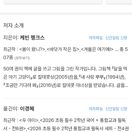
저자 소개
지은이:
케빈 헹크스
저자파일
신간알림 신청
최근작 :
<봄이 왔니?>
,
<바닷가 작은 집>
,
<겨울은 여기에!>
… 총 5
07종
(모두보기)
50여 권의 책에 글을 쓰고 그림을 그린 작가입니다. 그림책 『달을 먹
은 아기 고양이』로 칼데콧상(2005년)을,『내 사랑 뿌뿌』(1994년),
『조금만 기다려 봐』(2016년)로 칼데콧 아너상을 받았습니다. 글을
쓴 『병 속의 바다』(2004년)와 『빌리 밀러』(2014년)로는 뉴베리 아
너상을 수상했습니다. 그 밖의 작품으로는 『코끼리 행진』, 『우리 선생
옮긴이:
이경혜
저자파일
신간알림 신청
님이 최고야!』 등이 있습니다. 아동 문학에 오랫동안 기여해 온 공로
를 인정받아, 미국도서관협회에서 주는 아동 문학 레거시상(2020
최근작 :
<두 아이>
,
<2026 초등 필수 2학년 국어 + 통합교과 필독
년)을 수상하기도 했습니다. 현재 케빈 헹크스는 가족과 함께 미국 위
서 - 전8권>
,
<2026 초등 필수 2학년 통합교과 필독서 세트 - 전4권