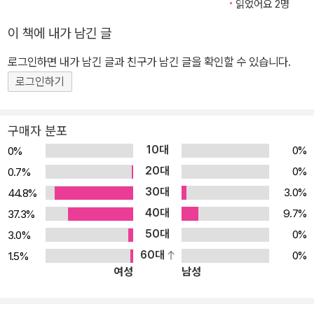
읽었어요 2명
안에서 자라났다고 한다. 그래서인지 형제자매 간의 깊은 관계와 소
이 책에 내가 남긴 글
중함을 다루는 이야기들을 아이들이 공감할 수 있도록 잘 표현했다.
▣ “우린 둘 다 용감해.” 이 책은 용감한 언니와 겁쟁이 동생이 서로
로그인하면 내가 남긴 글과 친구가 남긴 글을 확인할 수 있습니다.
도우며 서로에 대한 소중함을 알아가는 이야기를 재미나게 전해 준
로그인하기
다. 주인공인 언니 사라는 무슨 일 앞에서든 겁이 없고 용감하다. 그러
기에 늘 친구들의 부러움을 사며 자신 있게 노래한다. “나는야 용감무
구매자 분포
쌍한 사라. 무서운 게 하나도 없지.” 반면 늘 언니 뒤를 따라 다니기에
10대
0%
0%
바쁜 동생 루이즈는 소심하고 겁 많은 아이다. 그런데 어느 날, 사라에
20대
0%
0.7%
게 어려운 순간이 닥친다. 한 번도 가 보지 않았던 길을 의기양양하게
30대
3.0%
44.8%
나아갔지만 결국 길을 잃고 만 것이다. 사라는 자신보다 부족하고 겁
40대
쟁이라고만 여겼던 동생의 도움을 받아 어려운 상황을 극복해 간다.
9.7%
37.3%
길을 잃고 훌쩍훌쩍 울고 있는 사라 앞에 루이즈가 나타나 서로 껴안
50대
0%
3.0%
고 있는 모습을 보면 잔잔한 감동이 밀려온다. 아이들은 때로 사라처
60대
0%
1.5%
여성
남성
럼 지나치게 자신을 드러내고 싶어 하고, 다른 사람들 앞에서 우쭐거
리기도 한다. 하지만 자신의 기대와 다르게 어려움에 부딪치기도 하
는 건 피할 수 없는 일이다. 아이들은 이런 어려움을 극복하는 과정에