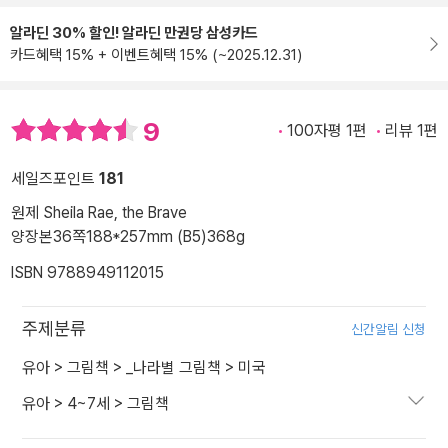
알라딘 30% 할인! 알라딘 만권당 삼성카드
카드혜택 15% + 이벤트혜택 15% (~2025.12.31)
9
100자평 1편
리뷰 1편
세일즈포인트
181
원제 Sheila Rae, the Brave
양장본
36쪽
188*257mm (B5)
368g
ISBN 9788949112015
주제분류
신간알림 신청
유아
>
그림책
>
_나라별 그림책
>
미국
유아
>
4~7세
>
그림책