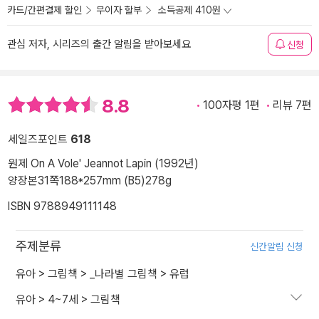
카드/간편결제 할인
무이자 할부
소득공제 410원
관심 저자, 시리즈의 출간 알림을 받아보세요
신청
8.8
100자평 1편
리뷰 7편
세일즈포인트
618
원제 On A Vole' Jeannot Lapin (1992년)
양장본
31쪽
188*257mm (B5)
278g
ISBN 9788949111148
주제분류
신간알림 신청
유아
>
그림책
>
_나라별 그림책
>
유럽
유아
>
4~7세
>
그림책