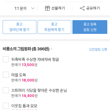
선물하기
공유하기
중고
중고
중고 등록
알라딘에 팔기
회원에게 팔기
알림 신청
비룡소의 그림동화 (총 366권)
신간알림 신청
뒤죽박죽 수상한 자바자바 정글
판매가
13,500
원
마을 도둑
판매가
18,000
원
끄트머리 식당을 찾아온 수상한 손님
판매가
14,400
원
이웃집 톰과 모모