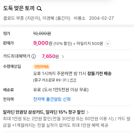
도둑 맞은 토끼
클로드 부종
(지은이),
이경혜
(옮긴이)
비룡소
2004-02-27
정가
10,000원
9,000
판매가
원
(10% 할인) +
마일리지 500원
7,650
카드최대혜택가
원
수령예상일
양탄자배송
오후 1시까지 주문하면 밤 11시
잠들기전 배송
(중구 서소문로 89-31 )
변경
배송료
유료 (도서 1만5천원 이상 무료)
전자책
전자책 출간알림 신청
알라딘 만권당 삼성카드, 알라딘 15% 청구 할인
최대 1만원 또는 2만원 할인(전월 30만원 또는 60만원 이용 시) / 카드 발
급월 +1개월까지는 전월 실적이 없어도 최대 1만원 혜택 제공