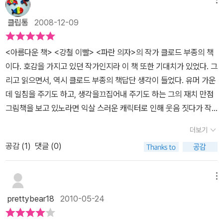
아기 토끼를 안고 나왔지요. 그러고는 부랴부랴 자기 집으로 줄행랑
쳤어요. 엄마 여우는 토끼를 한 번도 본 적이 없는 아기 여우에게 토끼
클립통
2008-12-09
를 보여주고 싶었거든요. (3∼4쪽) 클로드 부종 님이 빚은 그림책
《도둑맞은 토끼》(비룡소,2004)에는 아이를 가르치려는 ‘어미 여우
<아름다운 책> <강철 이빨> <파란 의자>의 작가 클로드 부종의 책
(어머니)’가 먼저 나옵니다. 어미 여우(어머니)는 여우로서 여우답게
이다. 호감을 가지고 있던 작가인지라 이 책 또한 기대치가 있었다. 그
토끼를 사냥해서 맛나게 먹는 길을 새끼 여우(아이)한테 가르치고 싶
리고 읽으면서, 역시 클로드 부종의 책답단 생각이 들었다. 유머 가운
습니다. 그래서 어미 여우는 새끼 토끼를 솜씨 있게 잡아서 새끼 여우
데 일침을 주기도 하고, 생각을끄집어내 주기도 하는 그의 재치 만점
한테 가지고 와요. 새끼 여우는 어미 여우가 보여주는 대로 새끼 토끼
그림책을 보고 있노라면 익살 스러운 캐릭터로 인해 웃음 짓다가 작
를 다루려고 애써 보는데, 뜻밖에도 새끼 여우는 어미 여우처럼 잘 되
가가 그 웃음 사이에 넣어 놓은 생각거리로 인해, 책을 덮고 나면아이
지 않습니다. 아무래도 아직 사냥이 서툴 테지요. 어미 여우가 이제껏
더보기
와 함께 여러 가지를헤아려 보게 만드는데... <도둑 맞은 토끼> 또한
여러 ‘작은 들짐승’을 잡아서 저한테 고기(밥)를 내어주었을 텐데, ‘산
공감 (
1
)
댓글 (0)
예외는 아니여서 재미있는 내용과 그림들로 인해 우리아이가 신나게
토끼(산 채 잡아서 코앞에서 죽여서 먹을 밥이 될 토끼)’는 처음으로
즐겨 보게 만들기도 하지만,아기 여우와아기 토끼는 친구가 될 수 있
마주하는지 이래저래 잘 안 되어요. 어미 여우는 이를 지켜보다가 살
는 반면 어른 여우와 어른 토끼는 왜 친구가 될 수 없는지... 왜 밤에만
메뉴
짝 마실을 다녀오기로 합니다. 어미 여우는 여러모로 할 일이 많거든
놀아야 하는지 등등 여러질문을 하게 만들었으니 말이다.책을 펼치
요. 새끼 여우가 새끼 토끼를 이래저래 다루다 보면 어느새 익숙해지
prettybear18
2010-05-24
면... 어느 컴컴한 밤, 빨간 여우가 아기 토끼를 잡아가는 모습이 나온
겠거니 여기면서 집을 비워요.엄마 토끼는 엉엉 울면서 집으로 돌아
다. 엄마 여우는 그 아기 토끼를 자신의 집으로 데리고 가서 이제껏 한