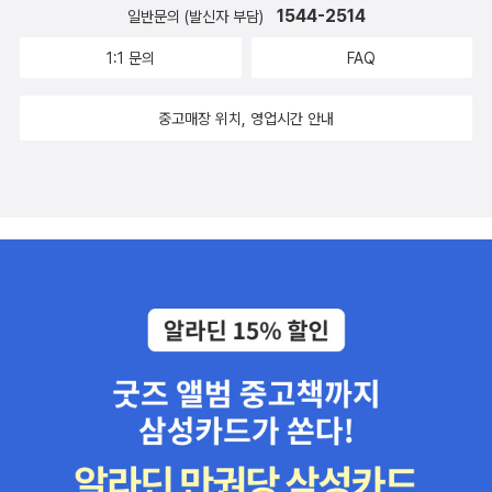
가 들어온 양, 화단이 초토화되도록 풀꽃을 뜯어 먹으며 산 토끼가 생
스의 <잃어버린 천사를 찾아서>와 <비밀의 방 볼뤼빌리스>는 미술
1544-2514
일반문의 (발신자 부담)
[룰루와 톰] 책과 같이 읽으라고 권하고 싶어요.엄마 여우가 아기 여
각났다.우리 막내는 토끼를 어떻게 돌봐야 되는지 인터넷 검색을 하
과 건축등의 주제를 화려한 일러스트와 큼직한 판형으로 표현하고 있
우를 위해 아기 토끼를 산 채 잡아옵니다. 아기 여우가 크면 직접 토끼
1:1 문의
FAQ
면서 공을 들였는데...새로운 토끼의 출현으로 추억 속의 토끼를 불러
다.나무 그림책이미지 크기가 참 제각각인데 ^^a <나무는 좋다>는
를 잡아먹을 수 있도록 미리 연습시키려는 것이지요.하지만 아기 여
내게 된다.사진 폴더를 뒤적여서 찾아 낸 그때 그 토끼!^^ 딸아이가
작고, <나무>는 아주 작고, <커다란 나무>는 아주 커요. <끝없는 나
우는 아기 토끼를 먹는 게 아니라 서로 친구가 되었답니다. 어쩜 좋을
중고매장 위치, 영업시간 안내
데려온 토끼 덕분에 그동안 읽은 토끼책이 줄줄이 생각났다.며칠 쉬
무>는 큰 편. <나무는 좋다>와 <커다란 나무>는 네버앤딩 200권
까요? ㅎㅎ 서로 우정을 나누는 둘의 모습이 재미있는 이야기로 펼쳐
었다 간다는 큰딸과 토끼 책도 다시 보고 영화도 봐야겠다.
소개하는 그 책에서 보고 골랐는데, <나무는 좋다>의 그림이 네버앤
집니다.워낙 유명한 '크리스 반 알스버그'의 그림책. 그의 작품인 [주
아래는 아직 못 읽은 책들~ 토끼 책도 무지 많네!@@
딩 200권 그 책의 맨 뒷장 이미지이기도 하고, <커다란 나무>는 대
만지]와 [Polar Express]는 영화로도 대성공이었지요. 아마도 두 책
담하고 예술적인 그림이 인상적이었어요. 뜨는 그림책 작가.편에 나
다 번역본은 전집에 있어서 한글로 된 단행본은 나오지 못하고 있다.
왔던걸로 기억. <끝없는 나무>의 클로드 퐁티를 좋아합니다. <나무>
그래도 알라딘에서는 영어 그림책을 구할 수 있으니까. 대신 이렇게
의 옐라 마리 역시 유명하지요.<빨간 풍선의 모험>의 작가에요. 저는
멋지고 재미있는 작품이 있다.(개미들의 이상한 나라의 앨리스)라고
나무책을 좋아합니다. 위의 나무책 말고 다른 나무책 있으면 제보 부
할만큼 개미들의 환상적인 모험이 펼쳐진다. 에즈라 잭 키츠 수상작.
탁드려용-클로드 퐁티클로드 퐁티의 그림을 좋아해요. 대담하고, 화
강렬한 빨간 표지는 이 책의 주인공이 중국인이기 때문에 그런 것 같
려하고, 판타스틱하지요. 볼드한 색감도 매력적.클로드 부종친숙한
다.자신의 꿈을 이루려는 주인공 소녀 '루비'의 멋진 모습이 중국 문화
그림. 클로드 부종.내가 가지고 있는건 <아름다운 책>, <파란 의자>,
와 함께 잔잔하고 따스하게 펼쳐진다.공룡은 실제 어떤 모습이었을
<이웃사촌> 정도인가. 무튼,한 권씩 모아서 전권을소장하겠어. 라고
까? 우리는 공룡의 뼈, 화석을 가지고 공룡의 생김새와 생활습관을
생각하는 작가.이 작가의 책은 화려하거나 예쁜 그림, 그런건 아닌데,
추측해왔다.작가인 브라이언 셀즈닉과 바버라 컬리는 이 책을 통해서