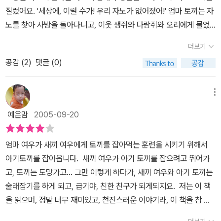
질렀어요. '세상에, 이럴 수가! 우리 자노가 없어졌어!' 엄마 토끼는 자
노를 찾아 사방을 돌아다니고, 이웃 생쥐와 다람쥐와 오리에게 물었
지만, 이웃들은 어젯밤에자신에게 해를 끼쳤던 것들만 이야기 했지
더보기
요. 그 큰 여우는 자신의 아들에게 토끼는 여우들의 먹고 마시는 거라
공감 (
2
)
댓글 (0)
고 이야기 해 주는 데다가 토끼가 뭔지도 알려 주었어요. 그리고 자노
의 두 귀를 잡으며자신이 산책을 갔다올 동안 자노의 귀를 아까 엄마
가 한 것처럼 잡아 보라고 하였지만, 한 순간도 잡아지지 않았어요. 그
메뉴
런데 갑자기 자노가 도망을 쳤어요. 그래서 잡으려고 책상을 빙빙 돌
예은맘
2005-09-20
고 서로 신나게 놀다가 지쳐서 어깨동무를 하고 앉았어요. 그런데 마
침 큰 어미 여우가 와서 훼방을 놓았어요. 그래서 아들 여우에게 내일
엄마 여우가 새끼 여우에게 토끼를 잡아먹는 훈련을 시키기 위해서
자노를 꼭 먹어야 한다고 했어요. 하지만 꼬마 여우가 자노를 먹어버
아기토끼를 잡아옵니다. 새끼 여우가 아기 토끼를 잡으려고 뛰어가
릴리 없죠. 그래서 엄마가 자는 동안 자노를 풀어 줬어요. 자노는 자신
고, 토끼는 도망가고... 그만 이렇게 하다가, 새끼 여우와 아기 토끼는
의 뺨을 꼬집으며 중얼거렸어요.'이게 꿈이야? 생시야?' 자노는 그 길
술래잡기를 하게 되고, 급기야, 친한 친구가 되게되지요. 저는 이 책
로 당장 엄마에게 달려갔어요. 엄마는 두 팔을 활짝 벌려 자노를 꽉 껴
을 읽으며, 정말 너무 재미있고, 천진스러운 이야기라, 이 책을 참 좋
안으며 소리쳤지요. '이건 기적이야!' 그리고 그 둘은 너무 기뻤고 다
아하게 되었답니다. 아이들에게 평화를 사랑하게 만드는 좋은 이야기
시 예전과 같은 날들이 흘러갔어요. 모든 토끼는 당근을 갉아 먹고, 새