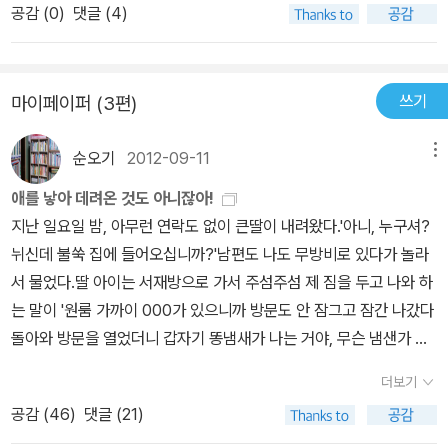
새 ‘어깨동무를 하는 사이’로 거듭났거든요. 새끼 여우는 어미 여우가
공감 (
0
)
댓글 (4)
매는 엄마 토끼, 만나는 동물들에게 물어보니 아무도 보지 못했단다.
바라듯이 토끼를 와작와작 씹어서 먹기를 바라지 않아요. 어미 여우
그들도 제각각 두려움의 대상에 벌벌 떨면서 마음 편히 살지 못한다.
를 거스르기로 마음을 먹어요. 이제 어깨동무를 하는 살가운 새끼 토
엄마 토끼는 모두 위험하지만 자기처럼 딱한 신세는 없다고 생각하
끼이니, 이 사랑스러운 동무를 지키자고 생각을 굳혀요. 어미 토끼는
쓰기
마이페이퍼 (3편)
지.ㅜㅜ엄마여우는 토끼의 귀를 잡는 방법을 알려주고 연습하라고 했
새끼 토끼가 새끼 여우하고 동무가 된 줄 알까요? 아마 모르리라 생
지만, 아기 여우는 스무 번을 해도 실패했다. 토끼 귀는 미끄러워 잡기
각해요. 새끼 토끼하고 새끼 여우가 어깨동무를 하는 사이가 된 줄은
순오기
2012-09-11
메뉴
만 하면 땅바닥에 털퍼덕~~하지만 어린이는 어린이끼리 통하는 법,
꿈조차 못 꾸겠지요. 두 어미 짐승은 저희 새끼 짐승이 앞으로 어떤 살
어느새 먹고 먹히는 먹이사슬의 관계가 아닌 놀이하는 친구로 바뀌었
애를 낳아 데려온 것도 아니잖아!
림을 새로 지을지를 조금도 헤아리지 못하리라 느껴요. 그림책 《도둑
다.깔깔깔~ 데굴데굴~ 펄쩍펄쩍~~ 온 방을 난장판으로 만들여 절친
지난 일요일 밤, 아무런 연락도 없이 큰딸이 내려왔다.'아니, 누구셔?
맞은 토끼》를 읽으며 우리 보금자리를 돌아봅니다. 나는 나대로 내가
이 되었다지 아마~~ ㅋㅋㅋ하지만 엄마는 먹이랑 친구가 된 아기여
뉘신데 불쑥 집에 들어오십니까?'남편도 나도 무방비로 있다가 놀라
어버이로서 아이한테 물려주거나 가르치고 싶은 슬기가 있습니다. 그
우가 부끄러웠어~~ 내일은 와작와작 씹어먹어야 된다고!아기여우는
서 물었다.딸 아이는 서재방으로 가서 주섬주섬 제 짐을 두고 나와 하
리고 아이들한테는 아이들 나름대로 어버이한테서 물려받거나 배우
토끼를 와작와작 씹어먹어야 한다는 엄마 말을 듣고는 잠들지 못했
는 말이 '원룸 가까이 000가 있으니까 방문도 안 잠그고 잠간 나갔다
고 싶은 슬기 말고도 저희끼리 앞으로 ‘새로 지어서 누리거나 나누고
다. 엄마한테 혼날 건 생각도 않고 엄마가 잠든 틈에 토끼를 풀어주었
돌아와 방문을 열었더니 갑자기 똥냄새가 나는 거야, 무슨 냄샌가 놀
픈 꿈’이 있어요. 나는 두 가지를 해야겠구나 하고 느낍니다. 첫째, 어
다. 빨리 도망쳐~~집으로 돌아온 아기 토끼는 엄마와 뜨거운 포옹을
라서 살펴보니 누군가 내방에다 똥을 싸 놓은 거야.'깜짝 놀란 주인 아
쨌든 어버이로서 내가 그동안 받은 사랑을 아이들한테 고이 물려주어
더보기
하고, 엄마는 기적이 일어났다고 감격했지. 그런데 어느 날부터 이상
저씨가 방마다 살펴보니 1.2층에 똥을 싸 놓은 방이 여럿이었단다.주
야겠다고 생각해요. 둘째, 아이들이 새로운 꿈을 꾸면서 새로운 살림
한 일이 벌어졌대. 한밤중에 들판에 나가 보면 팔짝팔짝 뛰면서 정신
공감 (
46
)
댓글 (21)
인 아저씨는 누가 들어왔었나 CCTV를 돌려보고.... 딸아이는 똥을
을 짓도록 곁에서 물끄러미 지켜보면서 북돋울 수 있어야겠다고 생각
없이 노는 그림자 두 개가 보앤대~ 하는 토끼 같고 하는 여우 같다나