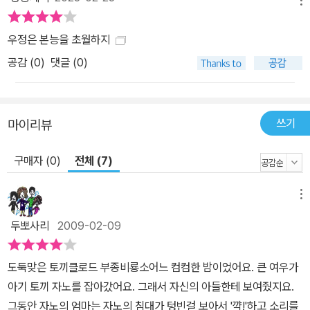
메뉴
우정은 본능을 초월하지
공감 (
0
)
댓글 (0)
쓰기
마이리뷰
구매자 (0)
전체 (7)
메뉴
두뽀사리
2009-02-09
도둑맞은 토끼클로드 부종비룡소어느 컴컴한 밤이었어요. 큰 여우가
아기 토끼 자노를 잡아갔어요. 그래서 자신의 아들한테 보여줬지요.
그동안 자노의 엄마는 자노의 침대가 텅빈걸 보아서 '꺅!'하고 소리를