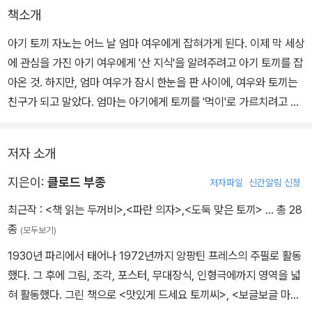
책소개
아기 토끼 자노는 어느 날 엄마 여우에게 잡혀가게 된다. 이제 막 세상
에 관심을 가진 아기 여우에게 '산 지식'을 알려주려고 아기 토끼를 잡
아온 것. 하지만, 엄마 여우가 잠시 한눈을 판 사이에, 여우와 토끼는
친구가 되고 말았다. 엄마는 아기에게 토끼를 '먹이'로 가르치려고 하
지만 쉽지 않다.
저자 소개
어찌 보면 평범한 줄거리지만, 대사 속에는 위트가 넘치고 토끼와 여
우가 친구가 된 이유도 유머러스하기 그지없다. 그림책 속에서 교훈
지은이:
클로드 부종
저자파일
신간알림 신청
을 모두 들어내고 그 속에 아이다운 놀이와 웃음을 새롭게 꼭꼭 눌러
최근작 :
<책 읽는 두꺼비>
,
<파란 의자>
,
<도둑 맞은 토끼>
… 총 28
넣었다. 한달음에 그린 듯한 자연스러운 그림이 경쾌하다.
종
(모두보기)
1930년 파리에서 태어나 1972년까지 앙팡틴 프레스의 주필로 활동
했다. 그 후에 그림, 조각, 포스터, 무대장식, 인형극에까지 영역을 넓
혀 활동했다. 그린 책으로 <맛있게 드세요 토끼씨>, <보글보글 마법