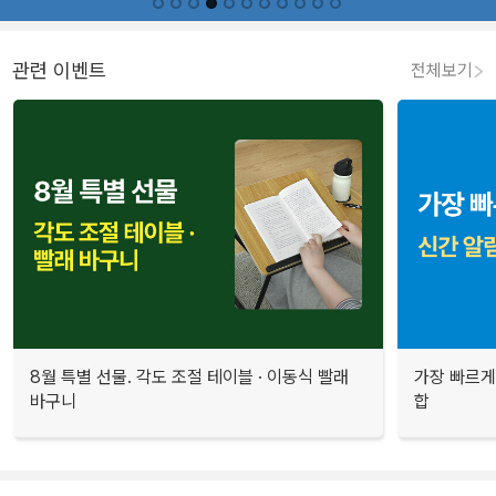
관련 이벤트
전체보기
8월 특별 선물. 각도 조절 테이블 · 이동식 빨래
가장 빠르게
바구니
합