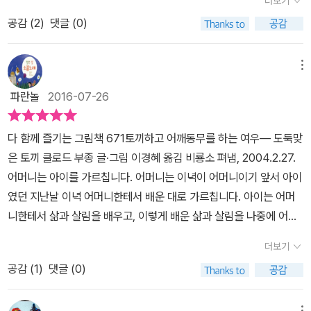
더보기
가 될수있을것 같아요. 강추합니다. 3,4세용이지만, 18개월된 옌이
는 날아 다니고, 다람쥐는 쪼르르 뛰어 다니고, 오리는 수다를 떨었지
공감 (
2
)
댓글 (0)
에게 베드타임북으로 읽어주어도 좋아요~^^
요. 그리고 한 밤중에는 토끼같은 그림자 하나와 여우같은 그림자 하
나가 같이 뛰어 논데요~ 끝~저는 꼬마 여우가 자노를 풀어 준 것이
메뉴
잘 되었다고 생각해요.
파란놀
2016-07-26
다 함께 즐기는 그림책 671토끼하고 어깨동무를 하는 여우― 도둑맞
은 토끼 클로드 부종 글·그림 이경혜 옮김 비룡소 펴냄, 2004.2.27.
어머니는 아이를 가르칩니다. 어머니는 이녁이 어머니이기 앞서 아이
였던 지난날 이녁 어머니한테서 배운 대로 가르칩니다. 아이는 어머
니한테서 삶과 살림을 배우고, 이렇게 배운 삶과 살림을 나중에 어버
이가 되어 새삼스레 이녁 아이한테 가르쳐요. 이러는 동안 둘 사이에
더보기
는 사랑이 시나브로 피어납니다. 어버이한테는 아이를 돌보는 사랑이
공감 (
1
)
댓글 (0)
피어나고, 아이한테는 어버이를 바라보는 사랑이 피어나요.어느 컴컴
한 밤이었어요. 여우 한 마리가 살금살금 토끼네 집으로 몰래 들어가
메뉴