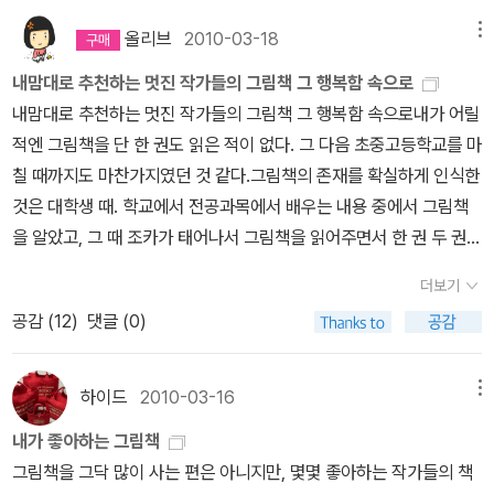
치우고 뭔가 없어진 게 있을까 샅샅이 살펴봤지만 노트북이랑 돈이
합니다. 여기에 한 가지를 보탠다면, 어버이인 나도 ‘오늘 이 자리’에
~~ ^^글쎄, 어린이들은 먹는것보다 친구가 더 좋을까?
될 만한 건 하나도 없어진 게 없이 똥만 싸 놓아서갑자기 무서운 생각
머물지 말고, 내 슬기를 한결 새롭게 가다듬거나 가꿀 줄 알아야겠다
올리브
2010-03-18
메뉴
이 들어 도저히 00에 있을 수 없어 무작정 집으로 내려왔단다. 뭔 이
고 생각해요. 토끼하고 어깨동무를 하는 여우처럼, 나는 앞으로 너그
내맘대로 추천하는 멋진 작가들의 그림책 그 행복함 속으로
런 똥 같은 경우가 있는가? 집이란 이렇게 무작정 내려와 안길 수 있
러우면서 따스한 품이 되자고 다짐합니다. 2016.7.26.불.ㅅㄴㄹ(숲
내맘대로 추천하는 멋진 작가들의 그림책 그 행복함 속으로내가 어릴
는 곳이다.원래 우리 모녀가 좀 무심하긴 하지만, 제 앞가림 잘 하고
노래/최종규 - 시골 아버지 그림책 읽기)
적엔 그림책을 단 한 권도 읽은 적이 없다. 그 다음 초중고등학교를 마
살거라 믿기 때문에무소식이 희소식이라 믿고 지낸다.오랜만에 만난
칠 때까지도 마찬가지였던 것 같다.그림책의 존재를 확실하게 인식한
언니와 이야기 한다고 막내도 기숙사에 들어가지 않았고,놀다 들어온
것은 대학생 때. 학교에서 전공과목에서 배우는 내용 중에서 그림책
아들녀석도 제 누나의 깜짝 출현에 놀라 밤새 이야기꽃을 피웠다. 아
을 알았고, 그 때 조카가 태어나서 그림책을 읽어주면서 한 권 두 권
침에 막내를 기숙사로 보내고 다시 잠들었는데, 서재방에서 뭔 소리
접하기 시작했다.그리고 본격적으로 그림책의 매력 속으로 들어간 것
가 들렸다.살글살금 다가가 들어보니 방 한가운데 놓인 옷을 담는 상
더보기
은 역시 내 아이를 낳고부터이다. 백일 무렵 시작된 그림책 읽기. 그
자에서 나는 소리다.'아니, 저 속에 쥐가 들었다는 거야? 그럴리가 없
공감 (
12
)
댓글 (0)
세상이 얼마나 좋았던지!백일 무렵엔 꼭 안아서 책을 읽어주었고, 7-
는데.... '상자 위에 있는 까만 비닐봉지를 내리치니 잠잠해진다. 잠자
9개월 무렵엔 책이 근처에 있으면 읽어달라고 했다. 아장아장 걷기도
는 딸아이를 깨워 옷상자에 뭐가 들었느냐 물으니키우던 토끼가 너무
전에 책꽂이에 있는 책을 한 권 두 권 빼는 재미를 느낀 아이는 내게
하이드
2010-03-16
메뉴
커서 도저히 더 키울 수 없어 데리고 왔다고 이실직고한다.원 세상에
자신이 고른 책을 갖고 와서 읽어달라고 했다.그리고 돌이 지난 후 붕
~ 오후에 학교에서 돌아오니 딸아이는 토끼장 만들 철망을 사러 나갔
내가 좋아하는 그림책
붕카를 타고서 신나게 달릴 때면, 그 붕붕카에 책을 한아름 넣고 나녔
고,숲해설가협회 소식지 편집팀 모임이 있어 동태전 하나 부쳐놓고
그림책을 그닥 많이 사는 편은 아니지만, 몇몇 좋아하는 작가들의 책
으니까...그렇게 우리 집의 그림책 역사는 시작되었고, 2000년에 태