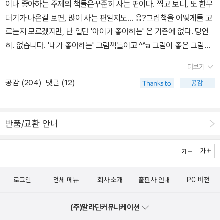
출타했다. 한밤중에 귀가해서 토끼에 대해 자세한 이야기를 들었다.
이나 좋아하는 주제의 책들은꾸준히 사는 편이다. 찍고 보니, 또 한무
어난 우리 아이는 지금 만 열 살이 되엇다. 아직도 여전히 그림책을 좋
아는 사람이 토끼를 선물했는데, 차마 손바닥만한 원룸에서 산다는
더기가 나온걸 보면, 많이 사는 편일지도... 응?그림책을 어떻게들 고
아하는 우리 모자.그럼 내가 우리 아이에게 읽어주었던 그림책과 또
얘기를 할 수 없어서 받았다고.처음엔 작고 예뻤는데, 성토가 되자 수
르는지 모르겠지만, 난 일단 '아이가 좋아하는' 은 기준에 없다. 당연
읽어주고 싶은 그림책으로 리스트를 만들어보았다. 그리고 그 책은
컷 냄새도 나고 좁은 방에서 키울 수 없어 집에 두고 간단다.딸아이는
히. 없습니다. '내가 좋아하는' 그림책들이고 ^^a 그림이 좋은 그림책
동일하게 우리나라 아이들에게 엄마들이 꼭 읽어주었으면 하는 바람
철망으로 큼지막한 집을 지어 베란다에 놔 둔 토끼가 추워서 움츠렸
이 좋다. 아래는 소장하고 있는 그림책들. 그림책 고르기 어려워요-
이다.그림책을 읽을 땐 행복하다. 때론 깔깔대며 웃고, 가끔은 숙연해
더보기
다며안쓰는 방석이나 옷가지를 넣어 줘야 겠다고 마땅한 걸 찾는
미리보기와 포토리뷰로 고르고 골라 사고, 사서 보고 밸로인 책들은
지고, 진지해질 때도 있고 슬퍼서 눈물을 흘릴 때도 있지만, 그리책과
공감 (
204
)
댓글 (12)
다. 토끼장 안에 방석도 넣어주고, 주변에 알라딘 박스를 펴서 두르고
방출. 그러니깐, 아래의 책들은 믿을만해요. 라고 생각해요. 언젠가 아
함께 아주 오래오래 있고 싶다.** 마이리스트로 작성을 했지만, 이벤
야외돗자리로 덮어주었다.딸아이는 토끼와 정이 들었는지 마치 애기
래의 그림책들을 모두 포토리뷰로 올리는 것이소박한 목표라면 목표.
트 도서가 아닌 그림책과 영어 그림책을 추가하면서 다시 페이퍼로
를 돌보는 것 같았다.'야, 저렇게 큰 토끼를 어떻게 집으로 데려올 생
고양이 그림책왜 아니겠는가, 고양이 그림책. 좋아합니다. <달을 먹
작성을 해보았다.*** 작가들 중에는 아버지에 이어 아들이 뒤를 잇
반품/교환 안내
각을 했어?' 했더니, 대답하는 말이 걸작이다. '엄마, 내가 애를 낳
은 아기 고양이>는 특히 애정하는 책이다. 분명 고양이를 키우는 것
는 사람도 있다. 부부 작가도 있고, 할아버지가 쓴 책을 이어서 그 시
아 데려온 것도 아니잖아! ㅋㅋㅋ' '그러게 말이다. 엄마는 네가 애를
임에 틀림없는 작가, 캐빈 행크스가 그리는 아기 고양이의 '달 따러가
리즈의 주인공으로 하여 새로운 그림책을 만드는 작가도 있다,너무나
낳아서 데려와도 잘 키워줄 거야. ㅋㅋㅋ''정말?''그럼. 나보다 더 애를
는 모험'은 흑백으로 그려져 있음에도 역동적이고, 고즈넉한 달밤 분
부러운 광경이다. *^^*
겁 많고 마음 약한 늑대 룰루와 야무지고 용감
잘 키울 사람 없을 거 같아서, 제 엄마가 못 키우는 손주는 내가 키워
위기까지. 미술관 주제도 좋아하는데, <우리 삼촌앤디 워홀의 고양이
한 토끼 톰의 멋진 우정.아래 리스트에 있는 [도둑 맞은 토끼] 책이나,
줄 거야.' 우리는 딸아이가 데려온 토끼가 마치 손주라도 되는 양 낄낄
로그인
전체 메뉴
회사 소개
출판사 안내
PC 버전
들>은 실제로 앤디 워홀의 조카가 그린 앤디 워홀과 고양이 이야기이
예전에 본 영화 [폭풍우 치는 밤에]를 보거나 혹은 그림책인 [가부와
거렸다.아닌 밤중에 홍두깨라고, 웬 시추에이션! ㅋㅋㅋ 몇해 전, 2
다.Art +그림책<세상에서 가장 유명한 미술관>은 정말 사랑스러운
메이 이야기] 시리즈랑 같이 읽어도 좋을 것 같다.서로 다르지만 우정
층 아이가 키우던 토끼가 탈출해서 우리집에 들어왔을 때마치 업둥이
(주)알라딘커뮤니케이션
책이다. 사람들이 돌아간 빈 미술관에서 벌어지는 개판(?) 막스 뒤코
을 나누는 멋진 친구가 될 수 있다는 것을 보여주는 그림책.위에 있는