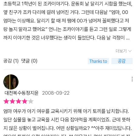
왔어요. “그래, 다들 위험한 건 마찬가지야. 하지만 내 신세만큼 딱하
초등학교 1학년이 된 조카이야기다. 운동회 날 달리기 시합을 했는데,
번도 토끼를 본 적 없는 아기 여우에게 보여 준다.'자, 이게 토끼란다.
지는 않을 거야. 잠깐 한눈팔았다고 이런 끔찍한 일이 생기다니!” (15
옆 친구가 조카 다리에 걸려 넘어진 거다. 그런데 다음날 “엄마, 00
우리 여우들은 토끼를 매우 좋아해. 배를 채울 수 있는 데다가 아주 맛
쪽) 그런데 말이지요, 그림책 《도둑맞은 토끼》에서는 어미 여우가 생
엄마는 이상해요. 달리기 할 때 저 땜에 00가 넘어져 꼴찌했다고 저
있기까지 하거든.'토끼를 잡아 먹는 여우, 잡아 먹히는 토끼... 여우와
각하지도 못하던 일이 생깁니다. 새끼 여우는 새끼 토끼를 잡아서 어
랑 놀지 말라고 했어요” 언니는 조카이야기를 듣고 그런 일로 그렇게
토끼의 관계다. 그러니 엄마 여우는아기 여우에게 토끼의 모습을 설
미처럼 ‘족치기’를 하고 싶은데 잘 안 되는데, 어느새 둘은 ‘잡기 놀
까지 이야기한 것은 너무했다는 생각이 들었단다. 다음 날 걱정이 돼
명해 줘야 하기에 직접 토끼를 잡아 온 것이고, 또한잡는 방법을 설명
이’를 하거든요. 아이들이란 그렇지요. 한창 배우다가도 놀이로 바뀝
서 조카에게 조심스레 그 친구와 어땠는지 물었단다. “엄마, 00엄마
해 줘야 하겠지~^^. 그래야 커서 스스로 사냥을 할 터이니 말이다.어
더보기
니다. 아니, 아이들은 모든 배움이 언제나 놀이예요. 놀면서 웃고, 놀
가 같지 놀지 말라고 했지만. 저희는 몰래 친하게 지내기로 했어요. 오
랏! 그런데아기 여우는 토끼 귀를 잡아 사냥하는 방법을 터득하기 보
다가 배우고, 노는 사이에 노래하며, 노는 동안 무럭무럭 자라요.어느
공감 (
1
)
댓글 (0)
늘도 같이 놀았는걸요~” 라고 답하더란다. 나름 같이 놀지 말라는 어
다는 달아나는 토끼를잡으러 쫓아가는 일이 더 재밌다. 어쩌다 아기
새 둘은 깔깔거리며 잡기 놀이를 하고 있었어요. 그러다 떼굴떼굴 구
른의 말을 어기는 나름 멋진 반전이다 ^^. 어른들의 논리가 통하지 않
토끼가 달아나려 한걸 '나~ 잡아 봐라~~'라고 도망가면 쫓아가는 놀
르기도 하고 … 그러다가 지쳐서 둘은 어깨동무를 하고 앉았어요. 그
는 아이들만의 세계가 있기 때문에 반전 안에는 어른들보다 훌륭한
메뉴
이마냥 아기 여우와 아기 토끼는 신나게 잡기놀이를 한다. 그리곤 급
때 엄마 여우가 산책을 마치고 돌아왔지요. “아니, 이게 어찌된 거야?
삶의 가치가 숨겨져 있기도 한 것 같다는 생각이 들었다. 때론 우리 삶
기야 친구가 되어서 뛰기 놀이, 데굴데굴 구르기 놀이, 높이 뛰기 시합
대전복수동정지윤
2008-09-22
내가 헛것을 보고 있나? 내 아들이 토끼랑 친구처럼 앉아 있다니, 세
을 풍성하게 만드는 반전이 있다. 여기 아기토끼와 아기여우의 이야
을 하고 노느라 정신이 없다.그런 모습을 본 엄마 여우의 반응은 어떨
상에. 이런 창피한 일이 어디 있담!” (22∼25쪽) 어미 여우가 새끼
기가 그렇다. 어느 날 아기 토끼가 엄마 여우에게 잡혀간다. 이 토끼의
까?'아니, 이게 어찌된 거야? 내가 헛것을 보고 있나? 내 아들이 토끼
엄마 여우가 아기 여우를 교육시키기 위해 아기 토끼를 납치합니다.
여우한테 토끼 사냥을 가르치려 할 즈음, 새끼를 잃은 어미 토끼는 어
용도는 바로 엄마 여우가 이제 세상을 막 배워가기 시작한 아기 여우
랑 친구처럼 앉아 있다니. 세상에. 이런 창피한 일이 어디 있담!'먹거
일단 실물을 놓고 교육을 시킨 다음 잡아먹을 계획이었죠. 근데 뜻하
떤 마음이 될까요? 어미 토끼는 살짝 한눈을 팔았다고 스스로 뉘우치
를 위한 창의적인 교구^^. 엄마 여우가 아기 토끼를 세워두고 아기여
리(?) 토끼랑 친구가 되버린 아기 여우가 한심하기 그지 없는 엄마 여
지 않은 상황이 벌어집니다. 어떤 상황일까요? ^^아주 재미있답니다.
지만, 어미 토끼는 새끼 토끼가 먹을 밥을 챙기느라 새끼를 지켜보지
우에게 이것저것 설명하는 장면, 아기 여우에게 토끼 귀를 잡는 방법
우. 내일이면 그 토끼를 잡아 먹는다는 말에 아기 여우는 아기 토끼를