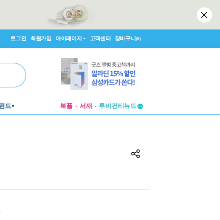
로그인
회원가입
마이페이지
고객센터
장바구니
(0)
투비컨티뉴드
펀드
북플
서재
창작플랫폼
투비컨티뉴드
원