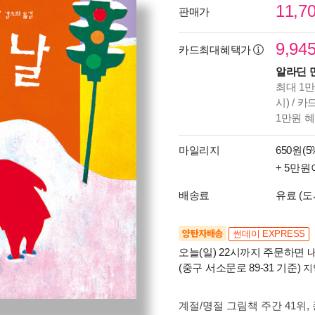
11,7
판매가
9,94
카드최대혜택가
알라딘 
최대 1만
시) / 
1만원 
마일리지
650원(5
+ 5만원
배송료
유료 (도
양탄자배송
썬데이 EXPRESS
오늘(일) 22시까지 주문하면 내
(중구 서소문로 89-31 기준)
지
계절/명절 그림책 주간 41위
,