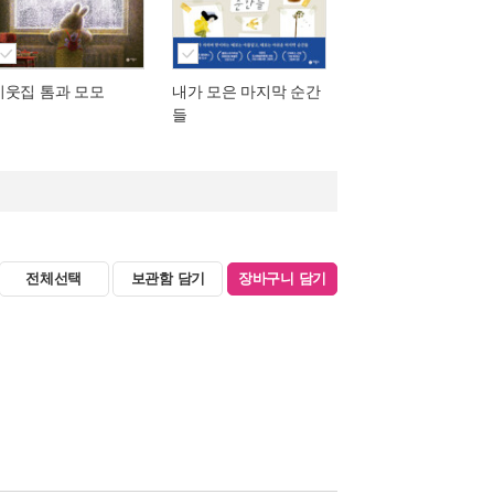
이웃집 톰과 모모
내가 모은 마지막 순간
들
전체선택
보관함 담기
장바구니 담기