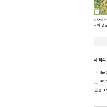
뒤죽박죽
자바 정
이 책의
The 
The 
[품절] T