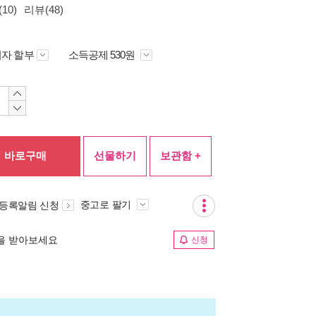
10)
리뷰(48)
자 할부
소득공제 530원
바로구매
선물하기
보관함 +
중고로 팔기
 등록알림 신청
림을 받아보세요
신청