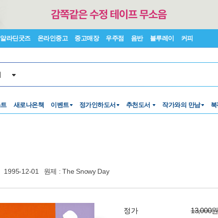
알라딘굿즈
온라인중고
중고매장
우주점
음반
블루레이
커피
서
스트
새로나온책
이벤트
정가인하도서
추천도서
작가와의 만남
북
1995-12-01
원제 : The Snowy Day
정가
13,000