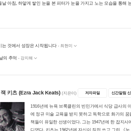
울날 아침, 하얗게 쌓인 눈을 본 피터가 눈을 가지고 노는 모습을 통해 
미는 것에서 성장은 시작됩니다
- 최현미
 날의 추억
- 강지해
 잭 키츠
(Ezra Jack Keats)
(지은이)
저자파일
신간알림 
1916년에 뉴욕 브룩클린의 빈민가에서 식당 급사의 
에 정규 미술 교육을 받지 못하고 독학으로 화가의 꿈
책들이 유일한 선생이었다. 그는 1947년에 한 잡지
디뎠다. 키츠는 1962년에 자신이 직접 쓰고 그린 《