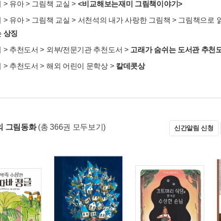
서
>
유아
>
그림책 교실
>
<비교해보는재미 그림책이야기>
서
>
유아
>
그림책 교실
>
서천석의 내가 사랑한 그림책
>
그림책으로 
 상징
서
>
추천도서
>
외부/전문기관 추천도서
>
고래가 숨쉬는 도서관 추천
서
>
추천도서
>
해외 어린이 문학상
>
칼데콧상
의 그림동화
(총 366권 모두보기)
신간알림 신청