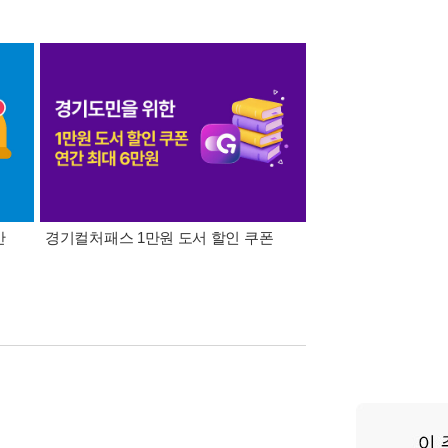
간
경기컬처패스 1만원 도서 할인 쿠폰
삼성카드가 쏜다! 알라