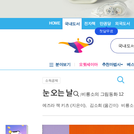
HOME
전자책
만권당
외국도서
국내도서
첫달무료
국내도
분야보기
오뒷세이아
추천마법사
베
소득공제
눈 오는 날
비룡소의 그림동화 12
|
에즈라 잭 키츠
(지은이),
김소희
(옮긴이)
비룡소