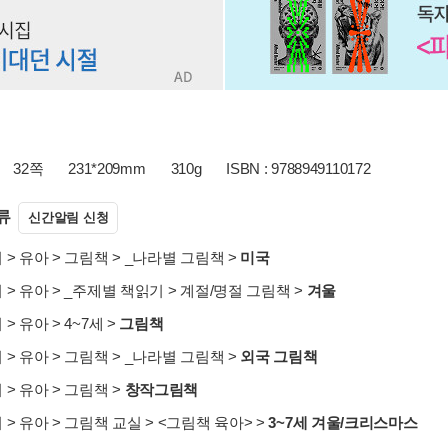
32쪽
231*209mm
310g
ISBN : 9788949110172
류
신간알림 신청
서
>
유아
>
그림책
>
_나라별 그림책
>
미국
서
>
유아
>
_주제별 책읽기
>
계절/명절 그림책
>
겨울
서
>
유아
>
4~7세
>
그림책
서
>
유아
>
그림책
>
_나라별 그림책
>
외국 그림책
서
>
유아
>
그림책
>
창작그림책
서
>
유아
>
그림책 교실
>
<그림책 육아>
>
3~7세 겨울/크리스마스