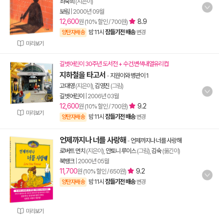
최숙희
(지은이)
보림
|
2000년 09월
12,600
8.9
원 (10% 할인 / 700원)
밤 11시
잠들기전 배송
양탄자배송
변경
미리보기
길벗어린이 30주년 도서전 + 수건.변색내열유리컵
지하철을 타고서
-
지원이와 병관이 1
고대영
(지은이),
김영진
(그림)
길벗어린이
|
2006년 03월
12,600
9.2
원 (10% 할인 / 700원)
미리보기
밤 11시
잠들기전 배송
양탄자배송
변경
언제까지나 너를 사랑해
-
언제까지나 너를 사랑해
로버트 먼치
(지은이),
안토니 루이스
(그림),
김숙
(옮긴이)
북뱅크
|
2000년 05월
11,700
9.2
원 (10% 할인 / 650원)
밤 11시
잠들기전 배송
양탄자배송
변경
미리보기