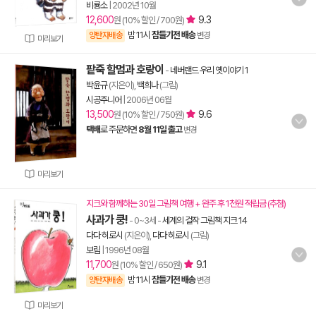
비룡소
|
2002년 10월
12,600
9.3
원 (10% 할인 / 700원)
밤 11시
잠들기전 배송
양탄자배송
변경
미리보기
팥죽 할멈과 호랑이
-
네버랜드 우리 옛이야기 1
박윤규
(지은이),
백희나
(그림)
시공주니어
|
2006년 06월
13,500
9.6
원 (10% 할인 / 750원)
택배
로 주문하면
8월 11일 출고
변경
미리보기
지크와 함께하는 30일 그림책 여행 + 완주 후 1천원 적립금 (추첨)
사과가 쿵!
- 0~3세
-
세계의 걸작 그림책 지크 14
다다 히로시
(지은이),
다다 히로시
(그림)
보림
|
1996년 08월
11,700
9.1
원 (10% 할인 / 650원)
밤 11시
잠들기전 배송
양탄자배송
변경
미리보기