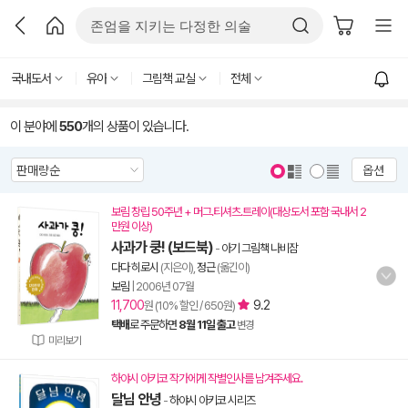
국내도서
유아
그림책 교실
전체
이 분야에
550
개의 상품이 있습니다.
옵션
보림 창립 50주년 + 머그.티셔츠.트레이(대상도서 포함 국내서 2
만원 이상)
사과가 쿵! (보드북)
-
아기 그림책 나비잠
다다 히로시
(지은이),
정근
(옮긴이)
보림
|
2006년 07월
11,700
9.2
원 (10% 할인 / 650원)
택배
로 주문하면
8월 11일 출고
변경
미리보기
하야시 아키코 작가에게 작별인사를 남겨주세요.
달님 안녕
-
하야시 아키코 시리즈