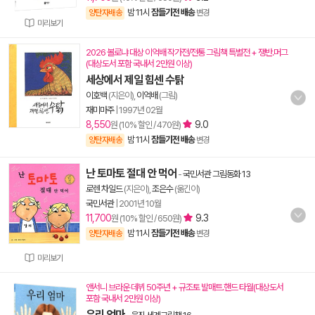
밤 11시
잠들기전 배송
양탄자배송
변경
미리보기
2026 볼로냐 대상 이억배 작가전/전통 그림책 특별전 + 쟁반.머그
(대상도서 포함 국내서 2만원 이상)
세상에서 제일 힘센 수탉
이호백
(지은이),
이억배
(그림)
재미마주
|
1997년 02월
8,550
9.0
원 (10% 할인 / 470원)
밤 11시
잠들기전 배송
양탄자배송
변경
난 토마토 절대 안 먹어
-
국민서관 그림동화 13
로렌 차일드
(지은이),
조은수
(옮긴이)
국민서관
|
2001년 10월
11,700
9.3
원 (10% 할인 / 650원)
밤 11시
잠들기전 배송
양탄자배송
변경
미리보기
앤서니 브라운 데뷔 50주년 + 규조토 발매트.핸드 타월(대상도서
포함 국내서 2만원 이상)
우리 엄마