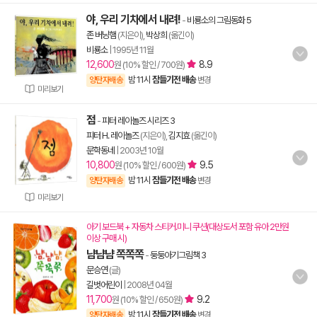
야, 우리 기차에서 내려!
-
비룡소의 그림동화 5
존 버닝햄
(지은이),
박상희
(옮긴이)
비룡소
|
1995년 11월
12,600
8.9
원 (10% 할인 / 700원)
밤 11시
잠들기전 배송
양탄자배송
변경
미리보기
점
-
피터 레이놀즈 시리즈 3
피터 H. 레이놀즈
(지은이),
김지효
(옮긴이)
문학동네
|
2003년 10월
10,800
9.5
원 (10% 할인 / 600원)
밤 11시
잠들기전 배송
양탄자배송
변경
미리보기
아기 보드북 + 자동차 스티커.미니 쿠션(대상도서 포함 유아 2만원
이상 구매 시)
냠냠냠 쪽쪽쪽
-
둥둥아기그림책 3
문승연
(글)
길벗어린이
|
2008년 04월
11,700
9.2
원 (10% 할인 / 650원)
밤 11시
잠들기전 배송
양탄자배송
변경