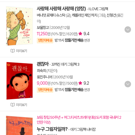
사랑해 사랑해 사랑해 (양장)
-
I LOVE 그림책
버나뎃 로제티 슈스탁
(글),
캐롤라인 제인 처치
(그림),
신형건
(옮긴
이)
보물창고
|
2006년 12월
11,250
9.4
원 (10% 할인 / 620원)
밤 11시
잠들기전 배송
양탄자배송
변경
미리보기
괜찮아
-
꼬까신 아기 그림책 3
최숙희
(지은이)
웅진주니어
|
2005년 10월
9,000
9.2
원 (10% 할인 / 500원)
밤 11시
잠들기전 배송
양탄자배송
변경
미리보기
보림 창립 50주년 + 머그.티셔츠.트레이(대상도서 포함 국내서 2
만원 이상)
누구 그림자일까?
-
아기 그림책 나비잠