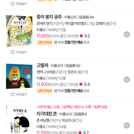
미리보기
종이 봉지 공주
-
비룡소의 그림동화 49
로버트 먼치
(지은이),
마이클 마르첸코
(그림),
김태희
(옮긴이)
비룡소
|
1998년 12월
10,800
9.2
원 (10% 할인 / 600원)
밤 11시
잠들기전 배송
양탄자배송
변경
미리보기
고릴라
-
비룡소의 그림동화 50
앤서니 브라운
(지은이),
장은수
(옮긴이)
비룡소
|
1998년 10월
12,600
9.4
원 (10% 할인 / 700원)
밤 11시
잠들기전 배송
양탄자배송
변경
미리보기
<라키비움J 12호: 그림책은 어린이> 수록 그림책 모음
지각대장 존
-
비룡소의 그림동화 6
존 버닝햄
(지은이),
박상희
(옮긴이)
비룡소
|
1999년 04월
11,700
9.2
원 (10% 할인 / 650원)