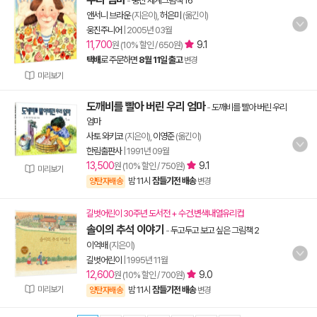
-
웅진 세계그림책 16
앤서니 브라운
(지은이),
허은미
(옮긴이)
웅진주니어
|
2005년 03월
11,700
9.1
원 (10% 할인 / 650원)
택배
로 주문하면
8월 11일 출고
변경
미리보기
도깨비를 빨아 버린 우리 엄마
-
도깨비를 빨아 버린 우리
엄마
사토 와키코
(지은이),
이영준
(옮긴이)
한림출판사
|
1991년 09월
13,500
9.1
원 (10% 할인 / 750원)
미리보기
밤 11시
잠들기전 배송
양탄자배송
변경
길벗어린이 30주년 도서전 + 수건.변색내열유리컵
솔이의 추석 이야기
-
두고두고 보고 싶은 그림책 2
이억배
(지은이)
길벗어린이
|
1995년 11월
12,600
9.0
원 (10% 할인 / 700원)
미리보기
밤 11시
잠들기전 배송
양탄자배송
변경