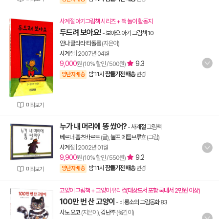
사계절 아기그림책 시리즈 + 책 놀이 활동지
두드려 보아요!
-
보아요 아기 그림책 10
안나 클라라 티돌름
(지은이)
사계절
|
2007년 04월
9,000
9.3
원 (10% 할인 / 500원)
밤 11시
잠들기전 배송
양탄자배송
변경
미리보기
누가 내 머리에 똥 쌌어?
-
사계절 그림책
베르너 홀츠바르트
(글),
볼프 에를브루흐
(그림)
사계절
|
2002년 01월
9,900
9.2
원 (10% 할인 / 550원)
밤 11시
잠들기전 배송
양탄자배송
변경
미리보기
고양이 그림책 + 고양이 유리컵(대상도서 포함 국내서 2만원 이상)
100만 번 산 고양이
-
비룡소의 그림동화 83
사노 요코
(지은이),
김난주
(옮긴이)