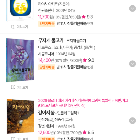
하야시 아키코
(지은이)
한림출판사
|
2001년 04월
11,700
9.3
원 (10% 할인 / 650원)
밤 11시
잠들기전 배송
양탄자배송
변경
미리보기
무지개 물고기
-
무지개 물고기
마르쿠스 피스터
(지은이),
공경희
(옮긴이)
시공주니어
|
1994년 04월
14,400
9.0
원 (10% 할인 / 800원)
밤 11시
잠들기전 배송
양탄자배송
변경
미리보기
2026 볼로냐 대상 이억배 작가전/전통 그림책 특별전 + 쟁반.머그
(대상도서 포함 국내서 2만원 이상)
강아지똥
-
민들레 그림책 1
권정생
(글),
정승각
(그림)
길벗어린이
|
1996년 04월
12,600
9.5
원 (10% 할인 / 700원)
밤 11시
잠들기전 배송
미리보기
양탄자배송
변경