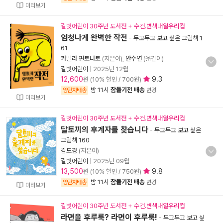
미리보기
길벗어린이 30주년 도서전 + 수건.변색내열유리컵
엄청나게 완벽한 작전
-
두고두고 보고 싶은 그림책 1
61
카밀라 핀토나토
(지은이),
안수연
(옮긴이)
길벗어린이
|
2025년 12월
12,600
9.3
원 (10% 할인 / 700원)
밤 11시
잠들기전 배송
양탄자배송
변경
미리보기
길벗어린이 30주년 도서전 + 수건.변색내열유리컵
달토끼의 후계자를 찾습니다
-
두고두고 보고 싶은
그림책 160
김도경
(지은이)
길벗어린이
|
2025년 09월
13,500
9.8
원 (10% 할인 / 750원)
밤 11시
잠들기전 배송
양탄자배송
변경
미리보기
길벗어린이 30주년 도서전 + 수건.변색내열유리컵
라면을 후루룩? 라면이 후루룩!
-
두고두고 보고 싶