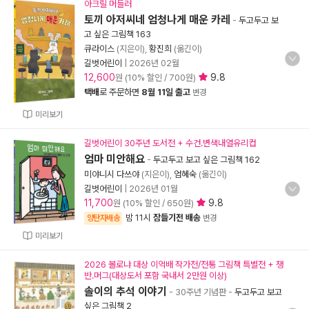
아크릴 머들러
토끼 아저씨네 엄청나게 매운 카레
-
두고두고 보
고 싶은 그림책 163
큐라이스
(지은이),
황진희
(옮긴이)
길벗어린이
|
2026년 02월
12,600
9.8
원 (10% 할인 / 700원)
택배
로 주문하면
8월 11일 출고
변경
미리보기
길벗어린이 30주년 도서전 + 수건.변색내열유리컵
엄마 미안해요
-
두고두고 보고 싶은 그림책 162
미야니시 다쓰야
(지은이),
엄혜숙
(옮긴이)
길벗어린이
|
2026년 01월
11,700
9.8
원 (10% 할인 / 650원)
밤 11시
잠들기전 배송
양탄자배송
변경
미리보기
2026 볼로냐 대상 이억배 작가전/전통 그림책 특별전 + 쟁
반.머그(대상도서 포함 국내서 2만원 이상)
솔이의 추석 이야기
- 30주년 기념판
-
두고두고 보고
싶은 그림책 2