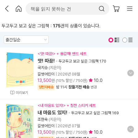
두고두고 보고 싶은 그림책 :
175
권의 상품이 있습니다.
표지 보기
표지 안보기
<앗! 따끔!> + 용감해! 밴드 세트
앗! 따끔!
-
두고두고 보고 싶은 그림책 170
국지승
(지은이)
길벗어린이
|
2026년 08월
13,500
10.0
원 (10% 할인 / 750원)
밤 11시
잠들기전 배송
양탄자배송
변경
미리보기
<내 마음도 있지!> + 칭찬 스티커 세트
내 마음도 있지!
-
두고두고 보고 싶은 그림책 169
조현숙
(지은이)
길벗어린이
|
2026년 07월
13,500
10.0
원 (10% 할인 / 750원)