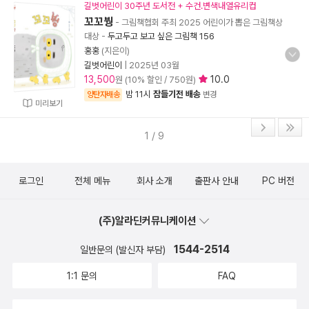
길벗어린이 30주년 도서전 + 수건.변색내열유리컵
꼬꼬붱
- 그림책협회 주최 2025 어린이가 뽑은 그림책상
대상
-
두고두고 보고 싶은 그림책 156
홍홍
(지은이)
길벗어린이
|
2025년 03월
13,500
10.0
원 (10% 할인 / 750원)
밤 11시
잠들기전 배송
양탄자배송
변경
미리보기
1 / 9
로그인
전체 메뉴
회사 소개
출판사 안내
PC 버전
(주)알라딘커뮤니케이션
1544-2514
일반문의 (발신자 부담)
1:1 문의
FAQ