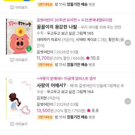
밤 11시
잠들기전 배송
양탄자배송
변경
미리보기
길벗어린이 30주년 도서전 + 수건.변색내열유리컵
꿀꿀이의 용감한 나팔
- 우리 아이를 지켜 주는 안전
수칙
-
두고두고 보고 싶은 그림책 165
야마자키 히로시
(지은이),
시바타 게이코
(그림),
황진희
(옮
긴이)
길벗어린이
|
2026년 03월
11,700
10.0
원 (10% 할인 / 650원)
미리보기
밤 11시
잠들기전 배송
양탄자배송
변경
<사랑이 문제야!> 미공개 일러스트 엽서
사랑이 어때서?
- 제1회 길벗어린이 민들레그림책상 우
수상
-
두고두고 보고 싶은 그림책 164
김희현
(지은이)
길벗어린이
|
2026년 03월
13,500
9.9
원 (10% 할인 / 750원)
밤 11시
잠들기전 배송
양탄자배송
변경
미리보기