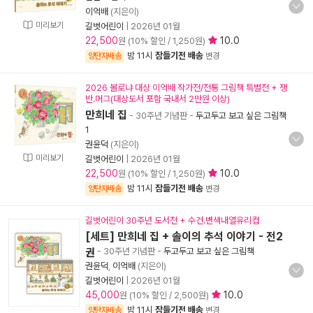
이억배
(지은이)
미리보기
길벗어린이
|
2026년 01월
22,500
10.0
원 (10% 할인 / 1,250원)
밤 11시
잠들기전 배송
양탄자배송
변경
2026 볼로냐 대상 이억배 작가전/전통 그림책 특별전 + 쟁
반.머그(대상도서 포함 국내서 2만원 이상)
만희네 집
- 30주년 기념판
-
두고두고 보고 싶은 그림책
1
권윤덕
(지은이)
미리보기
길벗어린이
|
2026년 01월
22,500
10.0
원 (10% 할인 / 1,250원)
밤 11시
잠들기전 배송
양탄자배송
변경
길벗어린이 30주년 도서전 + 수건.변색내열유리컵
[세트] 만희네 집 + 솔이의 추석 이야기 - 전2
권
- 30주년 기념판
-
두고두고 보고 싶은 그림책
권윤덕
,
이억배
(지은이)
길벗어린이
|
2026년 01월
45,000
10.0
원 (10% 할인 / 2,500원)
밤 11시
잠들기전 배송
양탄자배송
변경