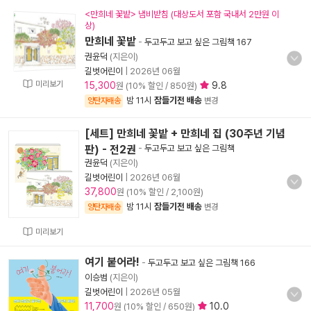
<만희네 꽃밭> 냄비받침 (대상도서 포함 국내서 2만원 이
상)
만희네 꽃밭
-
두고두고 보고 싶은 그림책 167
권윤덕
(지은이)
길벗어린이
|
2026년 06월
미리보기
15,300
9.8
원 (10% 할인 / 850원)
밤 11시
잠들기전 배송
양탄자배송
변경
[세트] 만희네 꽃밭 + 만희네 집 (30주년 기념
판) - 전2권
-
두고두고 보고 싶은 그림책
권윤덕
(지은이)
길벗어린이
|
2026년 06월
37,800
원 (10% 할인 / 2,100원)
밤 11시
잠들기전 배송
양탄자배송
변경
미리보기
여기 붙어라!
-
두고두고 보고 싶은 그림책 166
이승범
(지은이)
길벗어린이
|
2026년 05월
11,700
10.0
원 (10% 할인 / 650원)