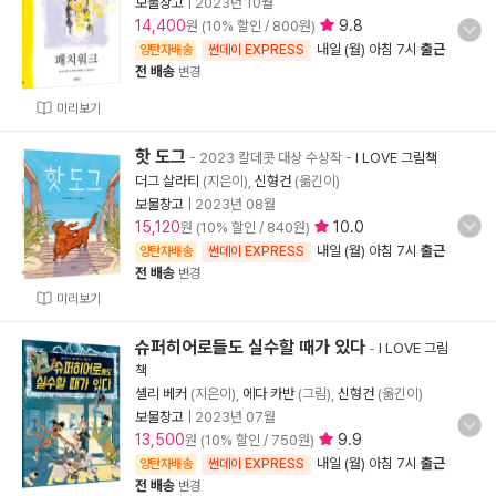
보물창고
|
2023년 10월
14,400
9.8
원 (10% 할인 / 800원)
내일 (월) 아침 7시
출근
양탄자배송
썬데이 EXPRESS
전 배송
변경
미리보기
핫 도그
- 2023 칼데콧 대상 수상작
-
I LOVE 그림책
더그 살라티
(지은이),
신형건
(옮긴이)
보물창고
|
2023년 08월
15,120
10.0
원 (10% 할인 / 840원)
내일 (월) 아침 7시
출근
양탄자배송
썬데이 EXPRESS
전 배송
변경
미리보기
슈퍼히어로들도 실수할 때가 있다
-
I LOVE 그림
책
셸리 베커
(지은이),
에다 카반
(그림),
신형건
(옮긴이)
보물창고
|
2023년 07월
13,500
9.9
원 (10% 할인 / 750원)
내일 (월) 아침 7시
출근
양탄자배송
썬데이 EXPRESS
전 배송
변경