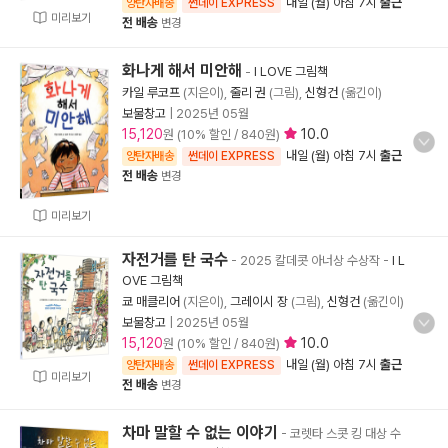
내일 (월) 아침 7시
출근
양탄자배송
썬데이 EXPRESS
미리보기
전 배송
변경
화나게 해서 미안해
-
I LOVE 그림책
카일 루코프
(지은이),
줄리 권
(그림),
신형건
(옮긴이)
보물창고
|
2025년 05월
15,120
10.0
원 (10% 할인 / 840원)
내일 (월) 아침 7시
출근
양탄자배송
썬데이 EXPRESS
전 배송
변경
미리보기
자전거를 탄 국수
- 2025 칼데콧 아너상 수상작
-
I L
OVE 그림책
쿄 매클리어
(지은이),
그레이시 장
(그림),
신형건
(옮긴이)
보물창고
|
2025년 05월
15,120
10.0
원 (10% 할인 / 840원)
내일 (월) 아침 7시
출근
양탄자배송
썬데이 EXPRESS
미리보기
전 배송
변경
차마 말할 수 없는 이야기
- 코렛타 스콧 킹 대상 수