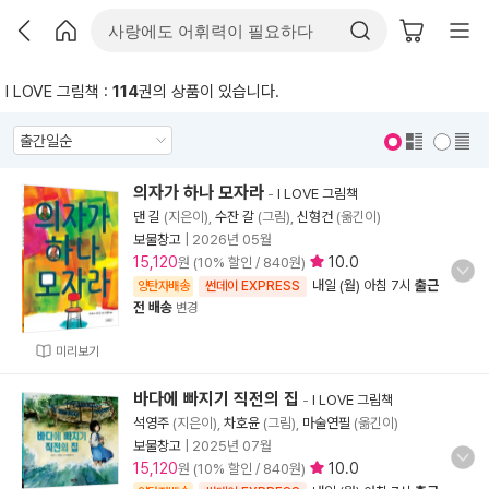
I LOVE 그림책 :
114
권의 상품이 있습니다.
표지 보기
표지 안보기
의자가 하나 모자라
-
I LOVE 그림책
댄 길
(지은이),
수잔 갈
(그림),
신형건
(옮긴이)
보물창고
|
2026년 05월
15,120
10.0
원 (10% 할인 / 840원)
내일 (월) 아침 7시
출근
양탄자배송
썬데이 EXPRESS
전 배송
변경
미리보기
바다에 빠지기 직전의 집
-
I LOVE 그림책
석영주
(지은이),
차호윤
(그림),
마술연필
(옮긴이)
보물창고
|
2025년 07월
15,120
10.0
원 (10% 할인 / 840원)