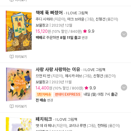
미리보기
책에 푹 빠졌어
-
I LOVE 그림책
주디 시에라
(지은이),
마크 브라운
(그림),
신형건
(옮긴이)
보물창고
|
2023년 12월
15,120
9.9
원 (10% 할인 / 840원)
택배
로 주문하면
8월 11일 출고
변경
미리보기
사랑 사랑 사랑하는 이유
-
I LOVE 그림책
므언 티 반
(지은이),
제시카 러브
(그림),
신형건
(옮긴이)
보물창고
|
2023년 11월
14,400
9.9
원 (10% 할인 / 800원)
내일 (월) 아침 7시
출근
양탄자배송
썬데이 EXPRESS
전 배송
변경
미리보기
패치워크
-
I LOVE 그림책
맷 데 라 페냐
(지은이),
코리나 루켄
(그림),
전하림
(옮긴이)