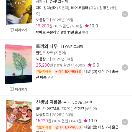
상작
-
I LOVE 그림책
콰미 알렉산더
(지은이),
데어 코울터
(그림),
신형건
(옮긴
이)
보물창고
|
2025년 05월
16,200
10.0
원 (10% 할인 / 900원)
미리보기
택배
로 주문하면
8월 11일 출고
변경
토끼와 나무
-
I LOVE 그림책
발린트 자코
(지은이)
보물창고
|
2025년 04월
25,200
9.9
원 (10% 할인 / 1,400원)
내일 (월) 아침 7시
출근
양탄자배송
썬데이 EXPRESS
전 배송
변경
미리보기
선생님 이름은 ㅅ
-
I LOVE 그림책
모니카 아르날도
(지은이),
신형건
(옮긴이)
보물창고
|
2025년 03월
15,120
10.0
원 (10% 할인 / 840원)
내일 (월) 아침 7시
출근
양탄자배송
썬데이 EXPRESS