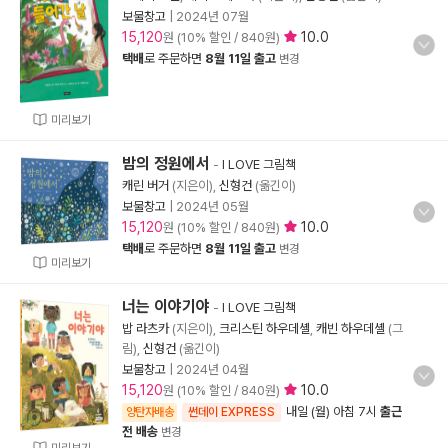
보물창고
|
2024년 07월
15,120
10.0
원 (10% 할인 / 840원)
택배
로 주문하면
8월 11일 출고
변경
미리보기
밤의 정원에서
-
I LOVE 그림책
캐린 버거
(지은이),
신형건
(옮긴이)
보물창고
|
2024년 05월
15,120
10.0
원 (10% 할인 / 840원)
택배
로 주문하면
8월 11일 출고
변경
미리보기
너는 이야기야
-
I LOVE 그림책
밥 라츠카
(지은이),
크리스틴 하우데셸
,
캐빈 하우데셸
(그
림),
신형건
(옮긴이)
보물창고
|
2024년 04월
15,120
10.0
원 (10% 할인 / 840원)
내일 (월) 아침 7시
출근
양탄자배송
썬데이 EXPRESS
전 배송
변경