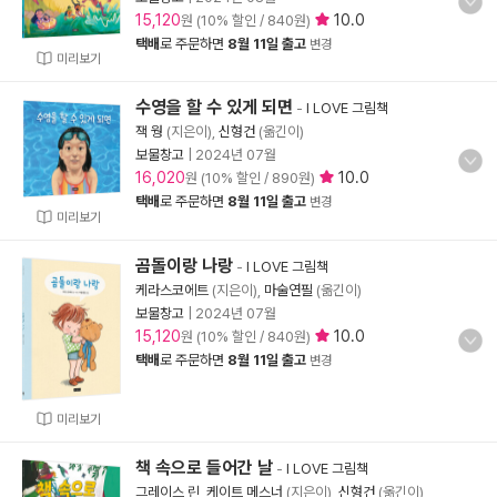
15,120
10.0
원 (10% 할인 / 840원)
택배
로 주문하면
8월 11일 출고
변경
미리보기
수영을 할 수 있게 되면
-
I LOVE 그림책
잭 웡
(지은이),
신형건
(옮긴이)
보물창고
|
2024년 07월
16,020
10.0
원 (10% 할인 / 890원)
택배
로 주문하면
8월 11일 출고
변경
미리보기
곰돌이랑 나랑
-
I LOVE 그림책
케라스코에트
(지은이),
마술연필
(옮긴이)
보물창고
|
2024년 07월
15,120
10.0
원 (10% 할인 / 840원)
택배
로 주문하면
8월 11일 출고
변경
미리보기
책 속으로 들어간 날
-
I LOVE 그림책
그레이스 린
,
케이트 메스너
(지은이),
신형건
(옮긴이)