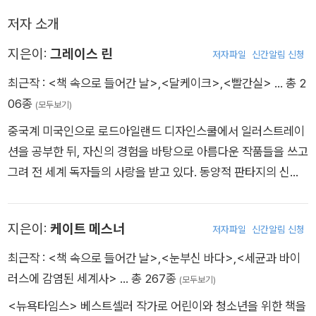
『책 속으로 들어간 날』은 그레이스 린이 『달 케이크』에서 보여준
저자 소개
서정적이고 사랑스러운 상상력을 그대로 간직하면서도 더욱 풍
지은이:
그레이스 린
성한 색채감으로 독자의 시선을 사로잡는다. 아무 일 없이 집 안
저자파일
신간알림 신청
에만 있는 것에 싫증이 난 앨리스는 호기심에 펼쳐 든 책 속의 그
최근작 :
<책 속으로 들어간 날>
,
<달케이크>
,
<빨간실>
… 총 2
림 안으로 들어선다. 열대 우림에서 꽃에 둘러싸여 새들과 놀고,
06종
(모두보기)
사막에서 낙타를 타고, 물고기들과 바닷속을 헤엄치고, 우주를 둥
중국계 미국인으로 로드아일랜드 디자인스쿨에서 일러스트레이
둥 떠다니는 등 경이로운 모험을 경험한다. 다채로운 풍경을 생생
션을 공부한 뒤, 자신의 경험을 바탕으로 아름다운 작품들을 쓰고
하게 전달하는 두 작가의 풍부한 표현력은 오랫동안 책 속의 장소
그려 전 세계 독자들의 사랑을 받고 있다. 동양적 판타지의 신비
에 머물고 싶도록 만든다.
로운 세계를 한껏 펼쳐 보인 장편동화 『산과 달이 만나는 곳』으로
2010년 ‘뉴베리 아너상’을 수상하고, 달의 변화 주기를 모티브로
지은이:
케이트 메스너
저자파일
신간알림 신청
한 매혹적인 이야기에 환상적인 일러스트를 직접 그린 『달케이
크』로 2019년 ‘칼데콧 아너상’을 수상하여, 미국에서 가장 권위
최근작 :
<책 속으로 들어간 날>
,
<눈부신 바다>
,
<세균과 바이
있는 양대 어린이도서상을 받은 작가가 되었다. 신작 그림책 『책
러스에 감염된 세계사>
… 총 267종
(모두보기)
속으로 들어간 날』은 커커스 리뷰·혼 북·스미소니언 매거진·시카
<뉴욕타임스> 베스트셀러 작가로 어린이와 청소년을 위한 책을
고공립도서관 등 여러 저널과 기관에서 ‘올해의 책’으로 선정되었