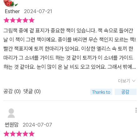
개껍질, 돌, 친구의 편지, 일기장, 등추억이 쌓인 물건들을 들여다
만 이제는 모래바람이 손에서 책을 놓을 줄 모르는 소녀를 괴롭힙
집과 동네로 초대한다.앨리스는 기꺼이 그 초대를 받아들여 책 속
을 넘기고 어서 들어오렴···."앨리스가 책장을 넘기자 놀랍게도 앨
Esther
2024-07-21
보며 혼자만의 시간을 즐기기도 했어요.지금도 친구들의 손편지
니다. 상쾌한 맑은 물이 그리워지니~ 물고기들의 초대를 흔쾌히
을 마음껏 누비고 말이다.​하지만, 여행이 좋은 것은 돌아올 집이
리스는 정말 책 속 세상으로 들어가게 되었습니다. 공기가 마
와 지인들로부터 받은 손 편지를 파일에 넣어 보관하고 있어요.사
수락, 바다로 갔습니다. 아... 저도 물에서 앨리스처럼 자유롭고
있어서라고 하던가. 외로움을 느낀 앨리스를 초대한 것은 책 속에
치 오븐에서 나온 것처럼 무더운 열대우림에는 다양한 새들이 책
진과 영상이라는 좋은 매개도 있지만 제가 글에서 느끼는 묘한 매
싶어요... 아가씨 때 12일만에 수영을 때려치운 사람이라 ... 물에
그림책 중에 겉 표지가 중요한 책이 있습니다. 책 속으로 들어간
서 부르는 엄마의 목소리. '어서 들어와....'그래서 앨리스는 그렇
을 읽는 앨리스 주변으로 모여들었습니다. 겨울날에서 넘어온 초
력을 좋아하는 것 같아요.그날의 감정들과 생각들을 꺼낼 수 있는
빠지면 끝;;;이지만요 ㅎ​뒤로 앨리스는 바삐 책 속을 누빕니다 ㅎ
날 이 책이 그런 책이에요. 종이를 버리면 무슨 책인지 모르는 책!
게 했어요.따뜻하고 평화로운 저녁의 어느 날, 뒷 면지 속 앨리스
록빛 가득한 열대우림과 색색이 고운 새들이 환상적인 그림으
가장 좋은 방법이라 생각해요.<책 속으로 들어간 날>을 만나고
이 장마철에 저희집 꼬맹이들도 뚜벅이 엄마를 만나 고생이 많은
빨간 책표지에 토끼 한마리가 있어요. 이상한 엘리스 속 토끼 한
의 눈빛에서 마법같은 일상을 누린 이야기는 앨리스와 독자의 비
로 펼쳐집니다. 그런데 비가 내리기 시작했고 앨리스는 축축하
상상에 빠져는 것이 힘들지가 않더라고요.요 며칠 순간순간 무언
데 도서관에서 책들 좀 업어다줘야겠다는 생각이 마구마구 들었
마리가 그 소녀를 가이드 하는 것 같이 토끼가 이 소녀를 가이드
밀로 남겨두자고 하는 듯하다. 앨리스의 손에는 책이 계속 들려있
지 않은 곳에 있었으면 좋겠다고 말했습니다. 그러자 이번에
가를 상상하게 되는 제 모습을 발견했어요.이렇게 그림책을 즐기
던 그림책입니다 ㅎ 함께 보아요?!? 앨리스가 마지막에 어디에
하는 것 같아요. 눈이 많이 온 날 비도 오고 있어요. 그래서 밖에
다. 아마, 앞으로도 앨리스의 '책 속'모험은 계속되지 않을까.​ 책을
는 책 속에서 낙타들이 말했습니다. "거긴 우리 동네 같네. 책장
는 제 자신이 대견하고 즐거움 웃음이 나오더라고요.<책 속으로
이르렀는지도 좀 살펴보시고요 ㅎ 힌트를 살짝 드리자면 Home!
나가지 못하는 한 아이! 아이의 이름은 엘리스 에요. 갑갑한 스웨
들여다 보는 아이들도 한 번 읽고 또 읽고 하면서 책 속 그림과 이
을 넘기고 어서 들어오렴···." 앨리스는 이번에는 어디로 가게 될
더보기
들어간 날>을 펼치면 제가 이상한 나라의 앨리스로 변해 버려요.
Sweet home!이에요 ㅎ 아.. 너무 친절한 스포일러인가요 ㅎ 저
터에 두꺼운 양말.. 엄마에게 투덜해며 발을 동동 구르기 시작하
야기 속으로 푹 빠져서 보는 책 심심하다고 하는 아이들에게, 앨
까요? 지루한 일상이 불만이었던 아이가 책 속 세상을 여행하
공감 (
0
)
댓글 (0)
빨간 표지가 덧싸개의 뒤에 숨어서 책으로 들어가는 줄도 모르고
는 또 오겠습니다!!!​​<출판사로부터 책을 제공받았습니다>
니 근처에 무언가 팔락 거리는 책장책도 앨리스 이네요. 빛깔이
리스와 같은 경험이 일어나기를 바라게 되는 책.《책 속으로 들어
게 된다는 재미있는 이야기를 담고 있는 그림책 <책 속으로 들어
마법 속으로 빨려 들어가는 것 같아요.앨리스의 옷들이 장면이 바
생생한 곳! 이슬마저도 따뜻한 느낌의 빛! 본인의 집 같다고 말하
간 날》이었다.
간 날>입니다. 열대우림, 사막, 바다 등 세계 곳곳 다양한 곳을 신
뀔 때마다 배경에 녹아들어서 마치 앨리스가 책의 일부가 되는 것
는 새! 책장을 넘기고 들어오라고 합니다. 공기가 오븐에서 나온
메뉴
나게 여행하는 앨리스가 부러워집니다. 아이들이 책을 보며 상상
같았어요.앨리스가 책을 벗어나면 앨리스의 옷은 단어가 가득한
것처럼 느껴 졌습니다. 라고 쓰여 있는 책! 꽃들에 둘러 싸여 소녀
썬원맘
2024-07-07
의 세계로 떠나는 모습을 멋진 일러스트로 보며 함께 떠나고 싶어
옷이 되네요.앨리스의 옷이 배경에 녹아드는 모든 장면들이 재미
와 새들과 함께 놀았지요. 비가 내리기 시작 했어요. 너무 찌는 듯
졌습니다. 앨리스는 어디로 떠난 여행이 가장 좋았을까요? 아이
있고 생생함에 즐거웠지요.그런데 앨리스가 빨간 책과 함께 우림
하고 축축하지 않은 곳에 있었음 좋겠다고 말하니~모래가 반짝