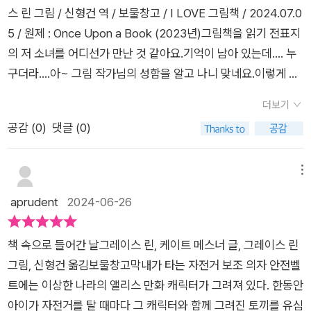
녀는 빛깔이 생생한 곳으로 갔습니다. 그곳에선 아침 이슬마저도
스 린 그림 / 신형건 역 / 보물창고 / I LOVE 그림책 / 2024.07.0
따뜻한 느낌의 빛을 띠고 있었습니다.'거긴 바로 우리 집 같네.'새
5 / 원제 : Once Upon a Book (2023년)그림책을 읽기 전표지
들이 말했어요.'책장을 넘기고 어서 들어오렴...''본문' 중~ 그렇
의 저 소녀를 어디선가 만난 것 같아요.기억이 남아 있는데.... 누
게 앨리스는 상상과 모험 가득한 책 속으로 들어가게 됩니다. 앨
구더라....아~ 그림 작가님의 성함을 알고 나니 맞네요.이렇게 다
리스는 새들과 함께 놀았지요. 그런데 비가 내리지 뭐예요. 앨리
른 그림책에서 만나다니 넘넘 반가워요.그림책 읽기아무 일 없이
스는 '너무 찌는 듯하고 축축하지 않는 곳에 있었으면 좋겠다.'고
더보기
집 안에만 있는 게 싫증이 났어요.근처에서 무언가 팔락거렸어
말합니다. 앨리스는 사막에서 낙타를 타고, 바다에서 물고기들
공감 (
0
)
댓글 (0)
요.'책장을 넘기고 어서 들어오렴...'새들이 말했어요.'너무 비좁거
과 함께 헤엄치고, 바람을 타고 하늘을 날고, 우주에서 둥둥 떠다
나 붐비지 않는 곳이었으면 좋겠어.'그래서 소녀는 탁 트이고 푸
니기도 합니다. 어디를 가든 그 모든 것들과 하나가 된 듯한 앨리
르른 곳으로 갔습니다.하지만 텅 빈 그곳에서 소녀는 외로움을 느
메뉴
스, 그건 마치 책속에 빠져들어 책과 하나가 된 것처럼 보입니다.
꼈습니다.'내가 너무 외롭지 않은 곳에 있었으면 좋겠어.'그림책을
aprudent
2024-06-26
앨리스 곁엔 늘 토끼가 함께 하는데요. 이런 장면을 보고 있노라
읽고표지를 넘기면 앞부분의 면지에는 추운 겨울이지만 비가 오
면 절로 <이상한 나라의 앨리스>가 떠오릅니다. 하지만 <책 속
고 있지요.집 밖에 만들어 놓았던 눈사람이 다 녹아버릴 정도의
으로 들어간 날>의 앨리스는 토끼를 쫓다가 토끼굴에 빠져 이상
책 속으로 들어간 날그레이스 린, 케이트 메스너 글, 그레이스 린
으슬으슬하고 우중충한 기분의 날씨였죠.앨리스의 기분도 날씨
한 나라로 가게 되는 <이상한 나라의 앨리스>와는 다르답니다.
그림, 신형건 옮김보물창고막내가 타는 자전거 보조 의자 안전벨
를 따라가려나 했지만 서랍 속에서 발견한 옷을 입고 뭔가 달라지
책속 세상을 여행하는 앨리스는 예상하지 못한 상황에 맞닥뜨리
트에는 이상한 나라의 앨리스 만화 캐릭터가 그려져 있다. 한동안
지요.첫 장면은 토끼 인형이 놓인 집 안의 배경과 함께 장면 중 유
게 됩니다. 그때마다 너무 찌는 듯하고 축축하지 않는 곳, 너무 먼
아이가 자전거를 탈 때마다 그 캐릭터와 함께 그려진 토끼를 유심