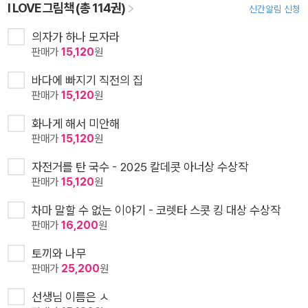
I LOVE 그림책 (총 114권)
신간알림 신청
의자가 하나 모자라
판매가
15,120
원
바다에 빠지기 직전의 집
판매가
15,120
원
화나게 해서 미안해
판매가
15,120
원
자전거를 탄 국수 - 2025 칼데콧 아너상 수상작
판매가
15,120
원
차마 말할 수 없는 이야기 - 코렛타 스콧 킹 대상 수상작
판매가
16,200
원
토끼와 나무
판매가
25,200
원
선생님 이름은 ㅅ