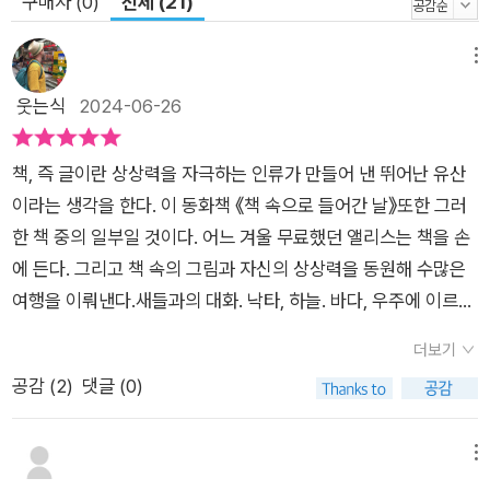
구매자 (0)
전체 (21)
『책 속으로 들어간 날』의 앨리스가 체험한 것처럼 말이다. 『책 속
으로 들어간 날』은 책을 사랑하는 사람이라면 누구나 경험한 적
메뉴
있을만한 몰입의 순간을 이야기한다. 독자들은 책을 품에 안고 엄
마아빠와 마주하는 앨리스에게서 자신의 모습을 찾을 수 있을지
웃는식
2024-06-26
도 모른다. 지루한 일상을 여행으로 바꾸는 방법은 간단하다. 책
을 펼치고 그 속으로 들어가는 것이다!
책, 즉 글이란 상상력을 자극하는 인류가 만들어 낸 뛰어난 유산
이라는 생각을 한다. 이 동화책 《책 속으로 들어간 날》또한 그러
한 책 중의 일부일 것이다. 어느 겨울 무료했던 앨리스는 책을 손
에 든다. 그리고 책 속의 그림과 자신의 상상력을 동원해 수많은
여행을 이뤄낸다.새들과의 대화. 낙타, 하늘. 바다, 우주에 이르기
까지 동화 혹은 책은 무한한 아이디어를 양산케하는 자원의 보고
더보기
같다. 책을 읽으며 아이와 대화를 주고받았다. 결론은 책 속의 이
공감 (
2
)
댓글 (0)
야기처럼 가장 소중한 우리의 공간은 집이란 결말로 마무리 지어
진다. 다양한 상상력을 자극하는 책이 매개체였으며 가족이란 큰
그림이 책의 교훈을 더해준다.책은 이처럼 다양한 경험과 추론을
메뉴