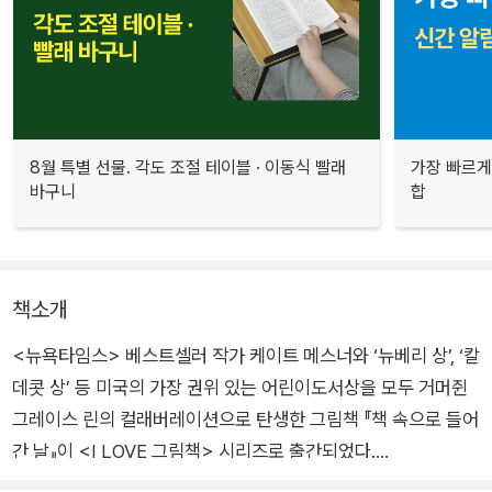
8월 특별 선물. 각도 조절 테이블 · 이동식 빨래
가장 빠르게
바구니
합
책소개
<뉴욕타임스> 베스트셀러 작가 케이트 메스너와 ‘뉴베리 상’, ‘칼
데콧 상’ 등 미국의 가장 권위 있는 어린이도서상을 모두 거머쥔
그레이스 린의 컬래버레이션으로 탄생한 그림책 『책 속으로 들어
간 날』이 <I LOVE 그림책> 시리즈로 출간되었다.