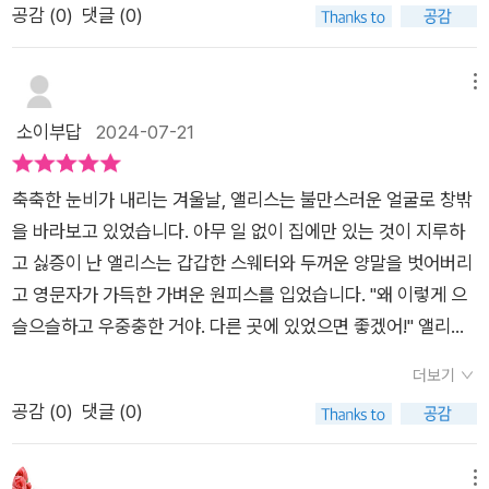
스'를 연상시키기에 충분하다!)갑갑한 스웨터에 두꺼운 양말, 아
공감 (
0
)
댓글 (0)
집으로 돌아와 엄마가 차려 놓은 저녁 식사가 기다리고 있는 <괴
집처럼 바닥(?)에서 책이 팔락거리고 있더래요! 책 내용 보이세
이는 집 안에서 서랍장을 열어 다른 옷으로 갈아입는다. 마치, 활
물들이 사는 나라>이지요.그림책을 처음 만났을 때 독자인 저의
요?!? 앨리스의 상황이랑 똑같아요 ㅎ 궁금해서, 앨리스는 읽기
자를 가지고 옷을 만든 듯한 민소매원피스로 말이다. 그리고 투덜
시선은 집 밖에서 웃고 있는 고양이와 울상인 앨리스를 만났어요.
시작했지요.손가락 제 것 아니에요 ㅎ 앨리스 손이에요 ㅎ옛날 옛
메뉴
대며 발을 구르고 있을 때에 근처에서 무언가 팔락거리는 것을 발
그렇게 인트로를 지나 책장 안으로 들어가고 장면마다 앨리스와
적에 한 소녀가 있었습니다. 소녀는 빛깔이 생생한 곳으로 갔습니
소이부답
2024-07-21
견한다. 그것은 책장. 책장 속에는 토끼 한 마리가 어떤 그림을 향
함께 다양한 곳을 방문하였지요.뒷부분의 면지까지 이용하여 저
다. 그곳에선 아침 이슬마저도 따뜻한 느낌의 빛을 띠고 있었습니
해 달려가는 듯한 모습을 취하고 있다. 자세히 보니, 면지에서 보
를 집 밖으로 다시 돌려다 놓았어요.잠을 자는 고양이와 가족들과
다.책을 읽었더니 책 속 새들이 말을 걸어와요 ㅎ 거긴 우리집 같
았던 홍학도 그 그림속에 들어있는데!책을 읽기 시작하고, 책의
축축한 눈비가 내리는 겨울날, 앨리스는 불만스러운 얼굴로 창밖
함께 식사를 하는 앨리스의 모습을 보여주며 그림책 속의 상상 파
네~. 책장을 넘기고 들어와! 이렇게요 ㅎ 그래서 표지 사진 기억
이야기는 곧 아이 '앨리스'의 이야기가 된다. 그리고, 책 속으로의
을 바라보고 있었습니다. 아무 일 없이 집에만 있는 것이 지루하
티는 끝났으니 따뜻한 저녁이 있는 현실로 돌아가라고 책 속에 계
나시죠?!? 앨리스가 책 속으로 퐁당! 들어갔어요 ㅎ책 속에 합성
초대를 받게 된다. '책장을 넘기고 어서 들어오렴....'그렇게 책 장
고 싫증이 난 앨리스는 갑갑한 스웨터와 두꺼운 양말을 벗어버리
속 머물 수는 없다고 보여주네요.하지만 끝이 아니지요. 그리고
된 앨리스라 그런지 ㅋㅋ 크로마키 느낌이 납니다 ㅎ 알파벳이 가
속으로 들어간 앨리스는 자신이 바라던 이야기와 책 속 세상과 하
고 영문자가 가득한 가벼운 원피스를 입었습니다. "왜 이렇게 으
앨리스가 부모님과 함께 빨간 책을 다시 넘기기 시작하지요.식사
득했던 옷이 배경에 녹아요 ㅎ 싸늘했던 날씨가 어느새 오븐 속처
나가 된다. 앨리스의 옷이 앨리스가 어디에 속해 있는지 말해 주
슬으슬하고 우중충한 거야. 다른 곳에 있었으면 좋겠어!" 앨리스
를 하는 동안 모험을 즐기려는 세 가족의 모습을 상상이 이어지네
럼 뜨끈해져서 화려한 색의 꽃과 새들에 싸여 앨리스는 신나게 놀
는 것 처럼!​아, 이상한 나라의 앨리스 이야기에서 앨리스의 시선
가 엄마에게 투덜거리는데 근처에서 무언가 팔락거렸습니다. 그
요.어릴 적 밖을 나가지 못하는 날이면 무작정 서랍을 뒤적거리던
았어요 ㅎ 앗 그런데! 비가 내리기 시작했어요! 장마를 지나는 중
더보기
을 끌어 이상한 나라로 향하게 했던 흰토끼처럼, 책 속에도 앨리
것은 책장이었습니다. 궁금해서, 앨리스는 책을 읽기 시작했습니
날이 떠오르네요.물론 제 서랍이 아닌 엄마나 아빠의 서랍이겠지
인 제가 너무 공감 가능한 찌는 듯하고 축축한 느낌적인 느낌!!!
공감 (
0
)
댓글 (0)
스 주변에 맴도는 흰토끼를 만날 수 있다. 아이와 함께 토끼가 어
다. '소녀는 빛깔이 생생한 곳으로 갔습니다. 그곳에선 아침 이슬
요.호기심 가득한 눈으로 물건 하나, 하나를 들여다보면 상상을
앨리스는 뽀송함을 원하게 되었어요?!? 그래서 극강의 건조함 ㅋ
디에 있는지 찾아보는 것도 즐거운 활동!​ 책장은 아이가 바라고
마저도 따뜻한 느낌의 빛을 띠고 있었습니다.' 그러자 책 속의 새
했지요.조금 더 성장하면서는 타인의 물건보다는 제 서랍 속의 조
ㅋㅋ 낙타가 있는 사막으로 갑니다 ㅎ머리털과 몸은 바싹 말랐지
소망하며 말하는 대로 그려진다. 그리고, 책 속 동물들이 자신의
들이 앨리스에게 말을 건넸습니다. '거긴 바로 우리 집 같네. 책장
메뉴