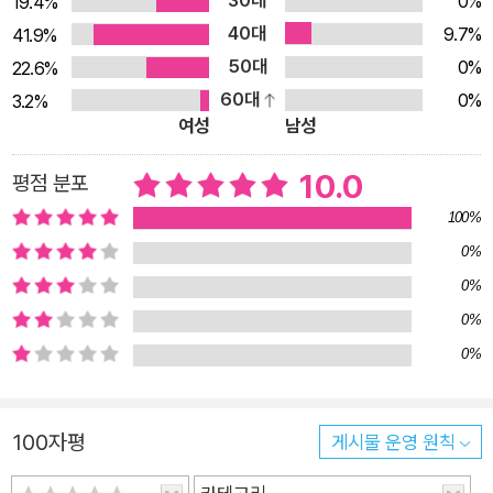
30대
물고 싶도록 만든다. 커다란 책 속으로 들어서는 앨리스의 모습과
0%
19.4%
그 뒤를 따르는 토끼를 보면 자연스럽게 『이상한 나라의 앨리스』
40대
9.7%
41.9%
가 떠오른다. 현실 속의 책, 책 속의 책, 책 속의 현실을 넘나드는
50대
0%
22.6%
『책 속으로 들어간 날』의 내용 구성 역시 현실 속의 질서를 뒤집
60대
0%
3.2%
여성
남성
어 놓은 『이상한 나라의 앨리스』와 닮아 있다. 두 이야기의 가장
큰 차이점은 앨리스가 여행을 시작하는 방식에 있다. 토끼를 좇다
10.0
평점 분포
이상한 나라로 향하는 우물에 빠져버리는 것이 아니라, 앨리스가
100%
직접 내딛은 발걸음으로부터 여행을 시작하는 『책 속으로 들어간
0%
날』은 호기심과 탐구심을 지닌 아이를 능동적인 탐험가로 여기며
격려한다. 『책 속으로 들어간 날』은 아이들에게 책 읽는 즐거움을
0%
알리며 책 속으로의 여행을 기대하게 해줄 것이다. ▶무료한 하
0%
루, 책 속으로 껑충! 뛰어들어 보자 -지루한 일상을 바꾸는 아주
0%
간단한 방법 『책 속으로 들어간 날』은 글로 설명되지 않는 부분까
지도 서사를 가득 품고 있다. 집안 곳곳의 인형, 장식, 벽지 속 그
100자평
게시물 운영 원칙
림 등은 앨리스가 책 속에서 만난 동식물과 자연을 절로 떠올리게
한다. 책의 첫 장에 등장했다가 마지막 장에서야 다시 볼 수 있는