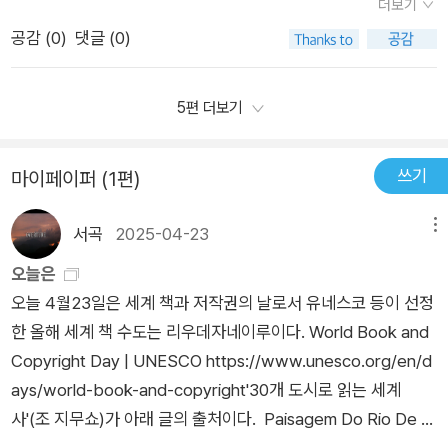
못한 여행길로 오른다.열대 우림으로 향한 앨리스는 화려한 꽃과
더보기
속 여러 공간속으로 들어간 앨리스는 곧 그곳에 융화되는 듯 보였
었습니다.표지부터 너무 귀여운데요....이상한 나라의 앨리스가
새들을 만나고 다른 장을 넘겨 사막으로 들어가 낙타를 타고 사막
공감 (
0
)
댓글 (0)
지만 의도치 않는 여러 상황에 맞닥뜨리게 됩니다. 하지만 상상
생각나는 듯한 표지에... 풀 숲에 토끼까지...^^ 상상력을 무지하
을 지나기도 한다.페이지를 넘길 때마다 장소와 그 장소에 있을
속 공간에서는 또 다른 꿈을 꿀 수가 있고 원하는대로 이룰 수 좋
게 자극하네요...이상한 나라의 앨리스 같은 내용일 것이라 추측
법한 것들이 등장해 새로움을 선사한다. 곧 앨리스는 집에서 느꼈
았던것 같아요. 결국 자신이 가장 원하는 곳, 가족이 있는 집으
했는데 내용은 전혀 그렇지 않았어요.너무너무 심심한 앨리스가
5편 더보기
던 지루함 대신 색다른 즐거움을 느낀다.하늘을 날기도 하고, 바
로 돌아오게 된 앨리스는 여행의 마지막을 안락함으로 마무리하
심심해서 발을 동동 거리다 문득 팔락거리는 책장을 넘기자 생생
다 속으로 들어가 물고기들과 헤엄을 치며 앨리스는 책 속에서 느
게 되지요. 아이들의 마음이 가득 담긴 그런 마무리였던것 같아
하고 다채로운 빛깔의 꽃들이 핀 정원에서 새들이 반갑게 맞이해
쓰기
끼는 즐거움에 더 깊이 빠져드는 동시에 책 속에 있던 소녀가 너
마이페이퍼 (1편)
요.그림책의 앞표지와 뒷표지의 대비되는 그림도 참 인상적이었
주는 내용이거든요...꿈인 듯....상상인 듯...너무너무 신기하지만
무 외롭지 않았으면 좋겠다는 생각을 한다.다시 넘겨진 책은 아늑
던 그림책이었답니다.지루한 일상속에서 책이 주는 즐거움이 뭔
마법 같은 세상이 펼쳐지는 책 속으로 여행을 떠나는 앨리스가 너
서곡
2025-04-23
메뉴
한 공간이다 마치 앨리스의 집처럼.엄마는 앨리스에게 페이지를
지 느낄 수 있었던 그림책이기도 했답니다.​칼데콧 상, 뉴베
무 부럽네요...실컷 여행을 마치고 현실로 돌아 와서 가족들과 저
넘기라 말하고 앨리스는 페이지를 넘겨 다시 아늑한 집, 엄마와
오늘은
리 상 수상 작가가 그리는 앨리스의 특별한 모험을 담은 그림
녁식사를 하는 앨리스^^ ㅎㅎ 너무 귀엽고 사랑스러운 책이었습
아빠가 있는 주방으로 돌아온다.그리고 책 속으로 향했을 때보다
오늘 4월23일은 세계 책과 저작권의 날로서 유네스코 등이 선정
책 《책 속으로 들어간 날》이었습니다.​ㅡㅡㅡㅡㅡㅡ이 리뷰는 출
니다.​그레이스 린, 케이트 메스너의 책 속으로 들어간 날...^^ 기
훨씬 밝고 표정으로 책 속에서 경험했던 이야기를 들려준다.이제
한 올해 세계 책 수도는 리우데자네이루이다. World Book and
판사에서 도서를 제공 받아 직접 읽고 작성한 리뷰입니다ㅡㅡㅡ
분 좋게 가볍게 읽을 수 있는 좋은 책인 것 같습니다.[도치맘 서평
앨리스는 지루하거나 심술이 나지 않을까?​토끼를 만나 이상한
Copyright Day | UNESCO https://www.unesco.org/en/d
ㅡㅡㅡ​
단으로서 출판사로부터 도서를 제공받아 작성한 리뷰입니다]#도
나라를 여행한 앨리스 그리고 책 속으로 여행을 떠난 또 다른 앨
ays/world-book-and-copyright'30개 도시로 읽는 세계
치맘 #서평단 #책속으로들어간날 #케이트메스너 #그레이스린
리스처럼 이상과 다른 현실을 살아내는 우리에게 또 다른 도피처
사'(조 지무쇼)가 아래 글의 출처이다. Paisagem Do Rio De J
#신형건 #보물창고 #도서협찬 #도서제공 #도치맘서평단도치맘
이며 흥미진진한 여행지는 결국 책이 아닌가 싶은 생각이 드는 그
aneiro - Georgina de Albuquerque - WikiArt.org 1502년 1