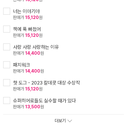
너는 이야기야
판매가
15,120
원
책에 푹 빠졌어
판매가
15,120
원
사랑 사랑 사랑하는 이유
판매가
14,400
원
패치워크
판매가
14,400
원
핫 도그 - 2023 칼데콧 대상 수상작
판매가
15,120
원
슈퍼히어로들도 실수할 때가 있다
판매가
13,500
원
더보기