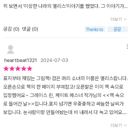
일하게 한쪽에 여백이 가득하고 토끼가 그려진 작은 책 한 권만이
지가 많거나 메마르지 않는 곳, 너무 비좁거나 붐비지 않는 곳, 너
히 보면서 '이상한 나라의 앨리스'이야기를 했었다. 그 이야기가
놓여있죠.이상한 나라의 앨리스가 회중시계를 꺼내보고 있는 하
무 쩡쩡하고 시끄럽지 않는 곳, 외롭지 않는 곳을 찾게 되는데요.
이 책을 읽을 때도 연결될지는 미처 몰랐었다. 책을 펼쳐 보기 전
얀 토끼를 따라 나무 밑동의 구멍 속으로 굴러떨어진 것처럼 <책
더보기
그렇게 여행의 끝에 다다른 곳은 그 어느 곳보다 아늑하고 따뜻한
까지는 말이다.《달 케이크》로 칼데콧 아너상을 수상한 작가 그레
속으로 들어간 날>에서도 하얀 토끼를 따라 작은 책을 통해 상상
공감 (
0
)
댓글 (0)
곳이었답니다. 앨리스가 마지막으로 찾아간 곳은 어디일까요?
이스 린의 그림책. 작가의 이름을 확인하지 못하고 봤다 하더라도
의 세계로 들어가지요.'거긴 바로 우리 집 같네.'와 '책장을 넘기고
<책 속으로 들어간 날>은 심심하고 지루한 하루를 보내고 있던
이 책 자체로 참 매력적인 책. 아이와 함께 보게 되었다.아이가 책
어서 들어오렴.'이 두 문장으로 반복되는 구조로 여행에 초대되고
앨리스에게 일어난 상상과 모험의 여정을 담은 그림책입니다. 무
을 좋아해서 늘 보는 경우는 제외하고, 대부분의 아이들은 바깥놀
메뉴
모험을 즐기다 다른 곳으로 초대되는 거죠.열대 우림에서 꽃에 둘
료한 일상에 싫증이 난 앨리스의 눈에 띈 책 한 권, 팔락거리는 책
이와 책 중에 고르라고 하면 바깥놀이를 선호할 것이다. 비가 오
heartbeat1321
2024-07-03
러싸여 새들과 놀고, 사막에서 낙타를 타고, 물고기들과 바닷속을
장을 넘기고 책 속으로 들어간 앨리스, 예상치 못한 상황에 맞닥
고 날이 추워서 바깥놀이의 기회가 차단된 경우, 아이는 집 안에
헤엄치고, 우주를 둥둥 떠다니는 등 생생한 모험에 빠져들게 되지
뜨리기도 하지만, 그때마다 새로운 곳을 찾아 떠나게 되는데요.
서 놀거리를 찾아야 한다. 그런 상황을 만난 아이의 마음이 어떠
요.비라는 기상현상 때문에 시작된 이야기는 다양한 기후들을 가
표지부터 재밌는 그림책! 검은 머리 소녀의 이름은 앨리스랍니다.
토끼와 함께 앨리스를 따라가는 독자들은 어느새 책 속 세상에 빠
한지 첫장을 펼치고 만난 면지에서 본 아이의 표정을 통해 그 마
진 곳으로 이동하면서 그곳만 즐거움과 자유를 만끽하지만 결국
오른손으로 책의 한 페이지 부여잡고! 오른발은 이미 책 속으로
져들게 된 자신을 발견하게 될지도 모릅니다. 혹시 무료하고 심심
음을 읽을 수 있었다. (면지에 있는 고양이는 이 책이 환상의 세계
마지막 장면은 집으로 돌아와 가족들과 맛있는 저녁을 먹기 위해
입장했어요~ 그레이스 린, 케이트 메스너 작가님의 <<책 속으
한 하루를 보내고 있나요? 그럼 지금 앨리스와 함께 책 속으로 들
로 나아갈 것이라는 암시를 해준 듯 하다. 체셔고양이를 연상시키
테이블로 향하지요.<이상한 나라의 앨리스>와 함께 마지막 장
로 들어간 날>>입니다.​표지 넘기면 우중충하고 싸늘한 날씨가
어가 보는 건 어떨까요? 꿈오리 한줄평 : 상상과 현실을 넘나드
면서 말이다. 그리고, 덧표지 안에 진짜 표지는 붉은 색에 토끼 한
면에서 생각나는 그림책이 한 권 더 있어요.장난을 치던 맥스는
보입니다. 눈사람이랑 만들어놨는데 비 내려서 다 녹고 있어요.
는 이야기, 이건 상상일까? 현실일까?
마리가 뛰는 모습을 하고 있다. 그리고, 이 책의 주인공 여자아이
벌을 받고 방에 갇히게 되는데 방이 괴물들의 나라로 변하면서 즐
고양이는 별 생각 없는 듯도 한데 앨리스 표정 엄청 심란합니다
의 이름은 '앨리스'.앨리스와 토끼, 이 또한 '이상한 나라의 앨리
더보기
겁고 행복하게 놀다가 맛있는 음식 냄새를 맡고는 다시 배를 타고
ㅎ ​집 안에만 있는 것이 너무 재미 없어서 화가 나려는데~ 저희