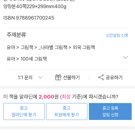
양장본
40쪽
229*299mm
400g
ISBN 9788961700245
주제분류
신간알림 신청
유아
>
그림책
>
_나라별 그림책
>
외국 그림책
유아
>
100세 그림책
선물하기
공유하기
이 책을 알라딘에
2,000
원 (
최상
기준)에 파시겠습니까?
중고
중고
중고 등록
알라딘에 팔기
회원에게 팔기
알림 신청