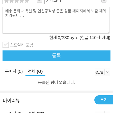
카테고리
고양이는 앨리스와 대조되는 표정으로 재미를 더한다. 앨리스 곁
의 토끼가 어디로 향하는지 살펴보는 것도 책을 읽는 즐거움이 된
다. 이처럼 그레이스 린은 그림 속에 다양한 정보를 담아 독자가
앨리스와 함께 새로운 세상을 직접 여행하는 기분을 느낄 수 있도
록 안내한다. 그래서 『책 속으로 들어간 날』은 몇 번이고 다시 읽
현재
0
/280byte (한글 140자 이내)
고 싶은 그림책이 된다. 모든 여행에는 우여곡절이 있듯 앨리스도
스포일러 포함
자꾸만 예상하지 못한 상황에 맞닥뜨린다. 열대 우림에서는 갑작
등록
스러운 비가 쏟아지고, 사막에서는 모래바람이 일고, 바다에서는
해초에 뒤엉킨다. 너무 축축하지 않고, 너무 메마르지 않으며, 너
무 붐비지 않고, 너무 외롭지 않은 곳을 찾아 앨리스가 다다른 곳
구매자 (0)
전체 (0)
은 바로 가족이 있는 ‘우리 집’이다. 이러한 일련의 과정을 통해
등록된 평이 없습니다.
독자는 책 속 여행의 설렘과 집이라는 장소의 안락함을 함께 느낄
수 있다. 독서로 경험하는 세상은 피부로 직접 느끼는 세상만큼이
나 우리에게 다양한 영감을 준다. 아니, 독서는 우리에게 현실에
쓰기
마이리뷰
서 경험하기 어려운 종류의 모험도 얼마든지 선물해줄 수 있다.