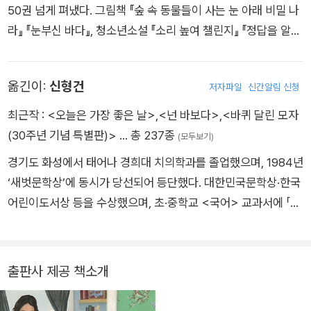
50권 넘게 펴냈다. 그림책 『숲 속 동물들이 사는 눈 아래 비밀 나
다.
라』 『눈부신 바다』, 청소년소설 『소리 높여 챌린지』 『정답을 알려
줄게』, 논픽션 『세균과 바이러스에 감염된 세계사』 등 다양한 책
들로 독자들과 만나고 있다. 현재 미국 챔플레인 호숫가에서 자연
옮긴이:
신형건
저자파일
신간알림 신청
과 더불어 살고 있다.
최근작 :
<오늘은 가장 좋은 날>
,
<넌 바보다>
,
<바퀴 달린 모자
(30주년 기념 특별판)>
… 총 237종
(모두보기)
경기도 화성에서 태어나 경희대 치의학과를 졸업했으며, 1984년
‘새벗문학상’에 동시가 당선되어 등단했다. 대한민국문학상·한국
어린이도서상 등을 수상했으며, 초·중학교 <국어> 교과서에 「반
짝반짝」 「지구 들기」 「넌 바보다」 등 11편의 시가 실렸다. 지은 책
으로 동시집 『거인들이 사는 나라』 『나는 나는 1학년』, 옮긴 책으
로 『사랑해 사랑해 사랑해』 『친구를 모두 잃어버리는 방법』 『핫
출판사 제공 책소개
도그』 등이 있다.