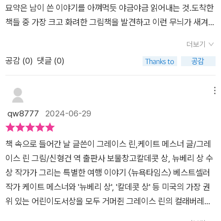
진 소녀 앨리스는 외롭지 않은 곳을 다시 찾게 되지요.앨리스
린 작가님의 다른 책에서 성장하는 소녀의 모습을 종종 만날 수
라고 합니다. 가족들과 함께 행복한 저녁을 맞이 했네요. 달에 토
묘약은 남이 쓴 이야기를 아껴먹듯 야금야금 읽어내는 것.도착한
가 마지막에 가고 싶어 한 곳은 어디였을지 읽어보시기 바랍니다.​​
있었어요.다음에는 사춘기에 접어든 모습으로 만나는 걸까요?<
끼도 보이고요!책 속으로의 초대! 책은 정말 멋진 곳입니다. 푹 빠
책들 중 가장 크고 화려한 그림책을 발견하고 이런 무늬가 새겨진
그림책을 보다보니 어딘지 모르게 본 것도 같고 익숙해서 작가
달케이크> 포스팅 : https://blog.naver.com/shj0033/22153
져서 그 이야기의 주인공이 될 수 있으니까요!!
원피스를 입고 바다를 향해 걸어가고 싶다 중얼거렸다.​'책 속으로
의 정보를 찾아봤습니다. 전에 읽었던 책 《달 케이크》를 쓴 작가
더보기
6595317행복한 그림책 읽기! 투명 한지입니다.​​​​​출판사로부터 도
들어간 날 (그레이스 린 글/그림, 보물창고 펴냄)'은 책 표지가 너
의 그림책으로 칼데콧 상과 뉴베리 상을 수상한 작가였더라고
공감 (
0
)
댓글 (0)
서만을 제공받아 작성한 리뷰입니다.
무 화려하고 책 속으로 막 들어가려고 하는 아이의 옷 조차 책의
요. 믿고 보는 작가의 그림책임이 확실할 정도로 이 그림책 내
한 페이지 같은 느낌이 들어 저 아이가 책 속에 들어가 책이 되는
용 또한 참 좋았던것 같습니다. 마치 <이상한 나라의 엘리스>책
건가?라는 엉뚱한 상상을 하게 했다.주인공 앨리스는 눈 쌓인 창
메뉴
이라도 읽고 있는 것처럼 책속으로 모험을 떠나는 느낌이 들었어
밖을 내다보며 살짝 심술이 난 표정을 짓고 있다.아마도 추운 날
qw8777
2024-06-29
요. 주인공 아이 또한 엘리스와 비슷한 앨리스인데 같은 이름으
집에 갇혀 있다는 생각에 짜증도 나고, 할일 없이 서성거리는 시
로 생각하면서 읽어도 좋을만큼 색 다른 모험이 기다리고 있었는
간이 참기 힘들어 그런지도 모르겠다.심술이 난 앨리스가 집안으
데요. 작가의 상상력도 너무 좋았었고 이야기 또한 풍성했었답니
책 속으로 들어간 날 글쓴이 그레이스 린,케이트 메스너 글/그레
로 서성거리다 바닥에 놓인 책을 발견한다.책은 마치 자신을 읽어
다. 색채도 화사해서 더 풍성하게 느껴지더라고요.앨리스가 모험
이스 린 그림/신형건 역 출판사 보물창고칼데콧 상, 뉴베리 상 수
달라는 듯 앨리스의 눈 앞에서 팔락거렸고, 앨리스는 책을 펼쳐
을 떠났던 여러 장소들을 보면 한가지 눈에 들어오는 게 있었습니
상 작가가 그리는 특별한 여행 이야기 〈뉴욕타임스〉 베스트셀러
넘기기 시작했다.책 속에 소녀는 마치 자기와 같은 느낌이 들었
다. 바로 앨리스가 처음 갈아입었던 글자들이 새겨진 원피스가 시
작가 케이트 메스너와 '뉴베리 상', '칼데콧 상' 등 미국의 가장 권
고, 소녀처럼 앨리스도 책 속으로 들어가면 좋겠다는 생각을 하자
시각각 변하는 모습이었어요. 처음엔 색이 빠져서 작가가 실수
위 있는 어린이도서상을 모두 거머쥔 그레이스 린의 컬래버레이
마법처럼 책 속으로 들어갈 수 있는 방법이 생겼으며 이어 상상치
를 한 건가 했었는데 읽다보니 작가의 의도였던것 같습니다. 책
션으로 탄생한 그림책 『책 속으로 들어간 날』이 시리즈로 출간되