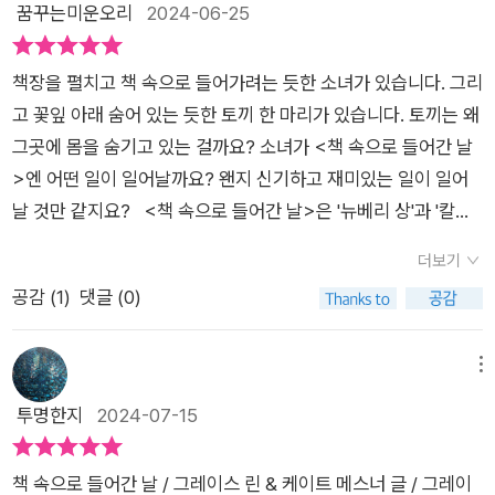
가능케 한다. 타인의 인생을 대신 살아보거나 그 안에 주인공 역
꿈꾸는미운오리
2024-06-25
할도 가능하다. 우린 이렇게 책을 사랑하는 맘으로 아주 자주 책
속으로 들어가지 않을까? 아이와 어른들 모두에게 책의 소중함
책장을 펼치고 책 속으로 들어가려는 듯한 소녀가 있습니다. 그리
과 읽기의 중요성을 전하는 《책 속으로 들어간 날》가족과 한 문
고 꽃잎 아래 숨어 있는 듯한 토끼 한 마리가 있습니다. 토끼는 왜
장씩 주고받으며 책 읽기의 소중함과 중요성. 가족의 사랑을 나눠
그곳에 몸을 숨기고 있는 걸까요? 소녀가 <책 속으로 들어간 날
보는 것도 행복한 독서의 시간이 되리라 여겨진다.동화 《책 속으
>엔 어떤 일이 일어날까요? 왠지 신기하고 재미있는 일이 일어
로 들어간 날》을 읽으며 책의 향기에 빠져보자.​*출판사 지원으로
날 것만 같지요? <책 속으로 들어간 날>은 '뉴베리 상'과 '칼데
개인적 생각을 적음​
콧 상' 등을 수상한 그레이스 린과 '뉴욕타임스' 베스트셀러 작가
더보기
인 케이트 메스너의 컬래버레이션 작품으로 아름답고 사랑스러
공감 (
1
)
댓글 (0)
운 그레이스 린의 그림이 상상력을 자극하는 그림책입니다. 아
무것도 하지 않고 집 안에서 가만히 있는 것, 정말 심심하고 지루
한 일입니다. 날씨 때문에 외출도 불가능하다면 그런 마음이 더하
메뉴
겠지요? 지금 앨리스가 그러하답니다. 투덜거리던 앨리스의 눈
투명한지
2024-07-15
에 무언가 팔락거리는 것이 보입니다. 그건 바로 책장이었지요.
옛날 옛적에 한 소녀가 있었습니다, 라고 앨리스는 읽었어요. 소
책 속으로 들어간 날 / 그레이스 린 & 케이트 메스너 글 / 그레이