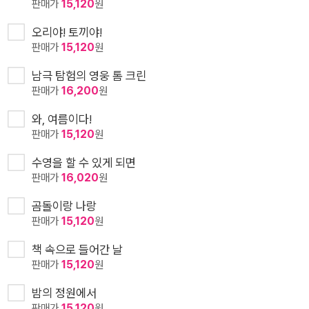
판매가
15,120
원
오리야! 토끼야!
판매가
15,120
원
남극 탐험의 영웅 톰 크린
판매가
16,200
원
와, 여름이다!
판매가
15,120
원
수영을 할 수 있게 되면
판매가
16,020
원
곰돌이랑 나랑
판매가
15,120
원
책 속으로 들어간 날
판매가
15,120
원
밤의 정원에서
판매가
15,120
원