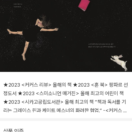
★2023 <커커스 리뷰> 올해의 책 ★2023 <혼 북> 팡파르 선
정도서 ★2023 <스미소니언 매거진> 올해 최고의 어린이 책
★2023 <시카고공립도서관> 올해 최고의 책 “책과 독서를 기
리는 그레이스 린과 케이트 메스너의 화려한 협업.” -<커커스 리
뷰> “상상 속의 짜릿한 여행…. 그레이스 린의 생생하게 펼쳐진
그림은 독자들을 앨리스와의 여행으로 초대한다.” -<혼 북> “특
상품 인증