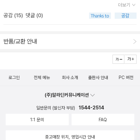
더보기
림책이었다.​아이와 함께 읽으며 책 속에 등장하는 장면 중 가장
월, 대서양을 건너온 포르투갈인 탐험가 가스파르 지 레모스 일행
마음에 드는 장면 고르기와 그 곳에 들어가면 어떤 일을 하고 싶
공감 (
15
)
댓글 (0)
이 구아나바라만에 도착했다. 그들은 그 땅을 강의 하구라고 생각
고, 왜 그 속에 들어가고 싶은지 묻고 답하는 시간을 가져보면 좋
하고 ‘1월의 강’이라는 의미의 ‘리우데자네이루’라고 명명했다. -
을 것 같다.
26 리우데자네이루: 열대의 미항에 건설된 뉴타운
반품/교환 안내
로그인
전체 메뉴
회사 소개
출판사 안내
PC 버전
(주)알라딘커뮤니케이션
1544-2514
일반문의 (발신자 부담)
1:1 문의
FAQ
중고매장 위치, 영업시간 안내