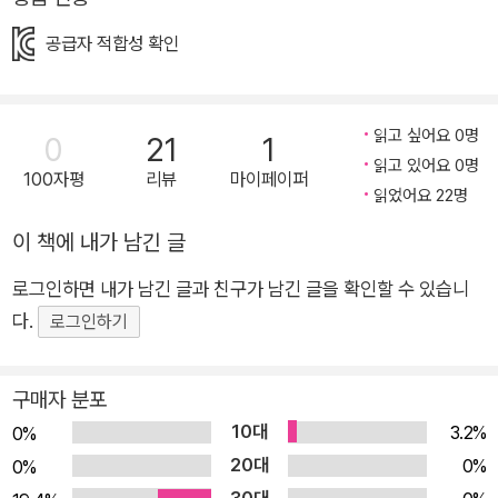
별한 그림책을 찾는 사람이라면 누구나 반드시 읽어야할 책.” -<
공급자 적합성 확인
마이애미 헤럴드> ▶책장을 펼쳐 ‘이상한 하루’의 앨리스와 만나
요! -칼데콧 상, 뉴베리 상 수상 작가가 그리는 특별한 여행 이야
기 <뉴욕타임스> 베스트셀러 작가 케이트 메스너와 ‘뉴베리 상’,
읽고 싶어요 0명
0
21
1
‘칼데콧 상’ 등 미국의 가장 권위 있는 어린이도서상을 모두 거머
읽고 있어요 0명
쥔 그레이스 린의 컬래버레이션으로 탄생한 그림책 『책 속으로
100자평
리뷰
마이페이퍼
읽었어요 22명
들어간 날』이 <I LOVE 그림책> 시리즈로 출간되었다. 『책 속으
이 책에 내가 남긴 글
로 들어간 날』은 그레이스 린이 『달 케이크』에서 보여준 서정적
이고 사랑스러운 상상력을 그대로 간직하면서도 더욱 풍성한 색
로그인하면 내가 남긴 글과 친구가 남긴 글을 확인할 수 있습니
채감으로 독자의 시선을 사로잡는다. 아무 일 없이 집 안에만 있
다.
로그인하기
는 것에 싫증이 난 앨리스는 호기심에 펼쳐 든 책 속의 그림 안으
로 들어선다. 열대 우림에서 꽃에 둘러싸여 새들과 놀고, 사막에
구매자 분포
서 낙타를 타고, 물고기들과 바닷속을 헤엄치고, 우주를 둥둥 떠
10대
3.2%
0%
다니는 등 경이로운 모험을 경험한다. 다채로운 풍경을 생생하게
20대
0%
전달하는 두 작가의 풍부한 표현력은 오랫동안 책 속의 장소에 머
0%