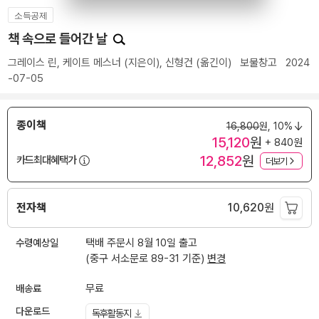
소득공제
책 속으로 들어간 날
그레이스 린
,
케이트 메스너
(지은이),
신형건
(옮긴이)
보물창고
2024
-07-05
종이책
16,800
원,
10%
15,120
원
+ 840원
12,852
원
카드최대혜택가
더보기
전자책
10,620
원
수령예상일
택배 주문시 8월 10일 출고
(중구 서소문로 89-31 기준)
변경
배송료
무료
다운로드
독후활동지