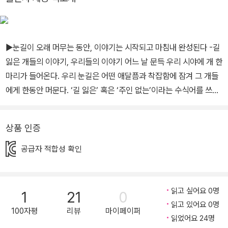
▶눈길이 오래 머무는 동안, 이야기는 시작되고 마침내 완성된다 -길
잃은 개들의 이야기, 우리들의 이야기 어느 날 문득 우리 시야에 개 한
마리가 들어온다. 우리 눈길은 어떤 애달픔과 착잡함에 잠겨 그 개들
에게 한동안 머문다. ‘길 잃은’ 혹은 ‘주인 없는’이라는 수식어를 쓰기
엔 왠지 적절치 않아 보인다. 오히려 ‘외로운’이나 ‘떠도는’이라는 말
이 적절하지 않을까. 언제부턴가 세태를 반영하듯 ‘유기견(遺棄
상품 인증
犬)’이라는 합성어가 흔히 쓰이는데, 찬찬히 뜯어보면 ‘내다 버린
개’라는 뜻이다. 앞서 나열한 말들을 한꺼번에 삼켜 버릴 만큼 거칠고
공급자 적합성 확인
확고한 말이다. 그동안 우리는 무얼 숨기려 그리도 에둘러 말해 왔던
것일까? 제프 뉴먼과 래리 데이가 함께 만든 그림책 『찾습니다』(보물
창고, 2020)는 우리가 흔히 마주치는 그 개들에 대한 이야기들 중 하
읽고 싶어요 0명
1
21
0
나이다. 다만 이야기를 글로 묘사하지 않고 오직 그림으로만 표현하
읽고 있어요 0명
100자평
리뷰
마이페이퍼
고 있는 ‘글자 없는 그림책’이다. 글이 없으므로 독자들은 오직 그림에
읽었어요 24명