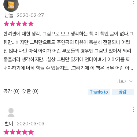
아지의 모습을 보게 되지요. 아이는 어떤 선택을 했을까요? 책
메뉴
을 유기하는 사람도 있지만 사고로 잃어버리는 사람들도 있습니다.그
을 읽고 ​ ​ 이야기의 시작과 함께 소녀는 우연히 만난 강아지를 집으
분들이 반려동물을 애타게 찾는 전단을 어렵지 않게 찾을 수 있죠.요
남늘
2020-02-27
로 데리고 들어오지요. 소녀는 주저 없이 강아지를 들렸지만 잃어버
즘은 애완동물등록제로 찾을 수 있는 확률이 늘어났다고는 하나 각종
린 강아지가 쓰던 물건들을 내어주지 못하지요. 그런 소녀의 마음을
위험이 도사리고 있는 바깥에서 잃어버린 내 가족을 찾기란 쉬운 일
반려견에 대한 생각. 그림으로 보고 생각하는 책.이 책엔 글이 없다.그
강아지는 곧바로 느끼게 되며 기다리지요. 소녀와 강아지는 시간이
이 아닙니다.혹시 주인이 찾고 있을까봐 유기견센터에서는 공고기간
림만...하지만 그림만으로도 주인공의 마음이 충분히 전달되니 어렵
흐를수록 서로에게 마음을 열며 정이 들게 되지요. 둘만의 우정을 만
을 두고, 공고기간 후에도 주인이 찾아가지 않는 동물은 안락사당합
진 않다.다만 아직 아이가 어린 부모들의 경우엔 그림만 있어서 되려
들어 가던 중 소녀는 자신이 안고 있던 강아지를 전단지에서 발견하
니다.한 쪽에서는 강아지공장에서 태어난 새끼들이 새 주인을 찾는
좋을꺼라 생각하지만...실상 그림만 있기에 엄마아빠가 이야기를 짜
지요. 아이는 그 순간 어떤 마음이었을까요? ​ ​ <찾습니다>를 보는
펫샵이 성행 중이고 한 쪽에선 늙고 병든 강아지들이 주인을 기다리
내야하기에 더욱 힘들 수 있을지도...그러기에 이 책은 너무 어린 아이
동안 순간순간 소녀의 마음을 느낄 수 있었어요. 소녀가 강아지를 데
고 있는 현실...반려동물의 매매를 금지하고 보호소를 통한 입양만 가
들보다는 어느정도 아이가 책을 혼자서 볼 수 있는 나이일때 보여주
려오는 순간. 데려온 강아지가 잃어버린 강아지의 물건을 원하는 순
더보기
능하게 하는 나라가 늘고 있는데, 아직 우리나라는 그 정도론 동물권
기를 추천한다.주인공은 버려진 강아지를 만나게 된다.안스러운 마음
간. 정이 든 강아지를 원주인에게 보내주어야 하는 순간. 잃어버린 강
보호가 실행되지 않아 안타까운 마음입니다.<찾습니다>는 거친 펜선
공감 (
0
)
댓글 (0)
에 집에서 키우기로 결정!그렇게 정이들 무렵...아이는 강아지를 잃어
아지를 안은 소년을 본 순간. 그 모든 것들을 다 뒤로하고 혼자 집으로
과 최소화한 그림, 글자없이 침묵으로 절제된 표현으로 오히려 더 독
버렸다는 전단을 만나게 된다. 그리고 고민을 하게 된다.강아지를 찾
돌아오는 순간. 그 순간에 소녀의 마음을 펜으로 그린 간결한 선, 많은
자의 가슴을 절절하게 합니다.여기선 개와 사람의 상실, 이별과 만남,
아줘야 하는가? 아니면 그냥 모르게 계속 내가 키울까...하지만 주인
메뉴
여백과 함께 부분 채색으로 이야기하지요. 이런 표현들이 소녀의 감
관계를 표현하고 있지만 사람 간의 관계에서도 마찬가지입니다.인생
공은 강아지를 돌려주기로 결정!그리고 눈물을 머금고 강아지를 주인
정을 더욱 깊게 느낄 수 있게 해 주는 것 같아요. 소녀의 감정들이 겹
별이
2020-03-03
사 새옹지마. 만남 뒤엔 이별이, 상실 뒤엔 새로움이 기다리에 깊은 아
에게 되돌려줬다.우울함을 앉고 집으로 돌아오는 길에 다른 버려진
겹이 쌓이면서 저의 감정들과 교차하면서 애틋함이 더 커지는 것 같
픔을 겪어 잠시 멈춰도 다시 삶을 시작할 수 있는 힘을 얻는 것 같습니
강아지를 만나게된다.먼저 만났던 강아지보다 지저분하고, 못생긴...