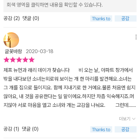
보면 이 강아지는 남자아이의 개가 아니고, 남자아이 또한 도담이란
회색 영역을 클릭하면 내용을 확인할 수 있습니다.
강아지를 잃어버렸네요.제 아이에게도 제가 키웠던 강아지 이야기를
공감 (
2
)
댓글 (0)
해주며 같은 경험을 이야기해 주니 크게 공감해 주더라고요.펫샵에서
강아지에 필요한 물품을 사고 나오던 아이는 전신주에 붙여져 있는
자신이 품에 안고 있던 강아지와 똑같은 모습의 전단지를 발견합니
메뉴
다. 고민 끝에 아이는 원래 주인을 찾아 전단지에 적힌 주소의 집으로
글꽃바람
2020-03-18
찾아가지요.반려견을 키우셨던 분이라면 이 기분 아시죠?먹먹함 가
득한 순간, 며칠이나 보았다고 정이 든 모양입니다.'똑똑똑' 문이 열리
제프 뉴먼과 래리 데이가 찾습니다 비 오는 날, 아파트 창가에서
고 남자아이 품에 있던 강아지는 원래 주인에게 반가운 듯 와락 안깁
밖을 내다보던 소녀는외로워 보이는 개 한 마리를 발견해요.소녀는
니다. 밝은 표정의 주인과 안타까운 남자아이의 표정이 교차됩니다.
그 개를 집으로 들이지요. 함께 지내기로 한 거예요.물론 처음엔 쉽지
제 아이에게도 잘 설명해 줍니다. '아이는 안타깝겠지만 원래 주인을
않아요, 내 것을 공유한다는 일 말이에요.하지만 차츰 익숙해지죠.머
찾아 기뻐하는 강아지 모습에 행복이 묻어나 있구나.' 고개를 끄덕이
지않아 서로 마음을 열고 소녀와 개는 교감을 나눠요. 그런데...
는 우리 아이. 간혹 강아지를 키우고 싶다는데 강아지 앞에만 가면 줄
그 개를 찾는 전단지가 벽에 붙어 있네요.처음엔 모른 척하지만 계속
행랑입니다.ㅋㅋㅋㅋㅋㅋ 쓸쓸히 길을 가다가 유기견 센터를 지나지
더보기
되는 갈등에 결국 소녀는 체념해요.그리고 개를 원래의 주인에게 돌
요. 처연하게 남자아이를 바라보는 우락부락한 개. 유리 벽 창을 긁으
공감 (
1
)
댓글 (0)
려주지요.허탈하고 쓸쓸한 소녀는 집으로 가는 길에 '유기견 쉼터' 앞
며 남자아이에게 애원하듯 표정을 보입니다. 그다음은 어떻게 되었을
을 지나다가유리창 너머로 또 다른 개와 눈을 마주칩니다.이제 또 다