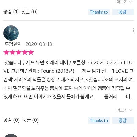
더보기
욱 집중하고 충실해야겠다는 생각을 갖게 한다.
다. 짧은 시간이지만 서로에게 마음을 열고 친구
동안 허탈한 마음이 조금은 따뜻해졌다.
공감 (
1
)
댓글 (0)
가 된 소녀와 개.그런데... 소녀는 이미 마음을 열
어버린 개를 어떻게 할까요?유기견(遺棄犬)이라는 단어는 '내다버
린 개'라는 뜻입니다.내다버렸다는 것은 원래는 주인이 있었다는 이
메뉴
야기죠.우리 주변엔 수많은 유기동물들이 있습니다.점점 유기되는 동
투명한지
2020-03-13
물을 줄이고 동물권을 보호하고자 많은 법률이 제정되고 있지만,아직
수만마리가 유기되는 안타까운 현실입니다.유기동물에 대한 그림책
찾습니다 / 제프 뉴먼 & 래리 데이 / 보물창고 / 2020.03.30 / I LO
은 시중에 많이 나와있습니다.이 그림책이 그 중 조금 더 눈에 띄는 이
VE 그림책 / 원제 : Found (2018년) 책을 읽기 전 ​ ​ 'I LOVE 그
유는그간 유기동물에게 집중했던 여타 그림책과는 달리 동물을 잃어
림책' 시리즈의 책들은 항상 기대가 되지요. <찾습니다>의 표지의 여
버린 사람의 마음까지 살펴보고 있다는 것이죠.그리고 글없이 그림만
백이 깔끔함을 보여주는 동시에 표지 속의 아이의 행동에 집중할 수
있기에 그림에 몰입해서 스스로 이야기를 재구성하게 됩니다.그래서
있게 해요. 어떤 이야기가 있을지 들어가 볼게요. 줄거리 비
사람마다 그간 경험한 바에 따라 서로 다른 이야기를 구성하게 되죠.
오는 날 아파트 창가에서 밖을 내다보던 한 소녀는 비를 맞는 개 한 마
베일리어게인과 안녕 베일리 라는 영화 아시나요?죽을 때 마다 환생
더보기
리를 보게 돼요. 소녀는 주저 없이 그 강아지를 집 안으로 데리고
하는 강아지가 자기를 너무 사랑해준 주인을 찾아가는 내용의 영화인
공감 (
0
)
댓글 (0)
들어오지요. 소녀와 강아지는 서로 마음을 열고 둘만의 우정을 만
데, 무려 둘 다 9.4의 평점을 가진 웰메이드 영화랍니다. 베일리 뿐만
들어가지요. ​ 그러던 어느 날, 전단지 속에서 자신과 살고 있는 강
아니라 반려동물에게는 주인이 인생의 전부인 경우가 많죠.반려동물