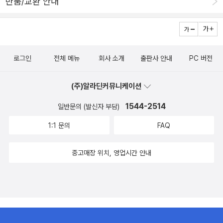
반품/교환 안내
요. 특히, 강아지의 뒷모습! 앞과 뒤의 장면을 비교하면서 찾아보세요.
이고 지나가다 유기견을 보호하는 동물사랑센터에 개가 밖을 보고 있
- I LOVE 그림책 시리즈를 소개해요 - 와, 예쁜 그림책! 와,
었다. 그림에는 개가 지저분해서 소녀가 모른채 지나가려는데 강아지
멋진 그림책! 와, 재미있는 그림책! 저절로 감탄사를 터트리는 그림책
가 창에 손을 올려 놓는다. 그 강야지도 사랑이 필요한거죠. 소녀는 강
의 세계로 여러분을 초대합니다. 0세부터 100세까지 그림책 팬들은
아지와 손을 맞잡고 미소를 지어준다. 그림에 온전히 몰입하는 과정
로그인
전체 메뉴
회사 소개
출판사 안내
PC 버전
모두 모두 모이세요! - 출판사 보물창고 'I LOVE 그림책' 시리즈 소개
을 통해 우리는 누군가를 만나고 헤어지고, 잃고 얻고, 돌려주고 다시
내용 - 모두 열다섯 권의 그림책이 출간되었네요. 그림책이 출간될
찾는, 그 모든 일들을 함께 겪게 됩니다. 삶을 살아가면서 우리가 어떤
(주)알라딘커뮤니케이션
때마다 다양한 그림책들을 만날 수 있어서 행복하지요. 열여섯 번째
방식으로 사랑을 하는지 알게 됩니다.(신형건 시인, 비평가)
의 그림책은 어느 작가님의 어떤 작품일까요. 오늘도 행복한 그림책
1544-2514
일반문의 (발신자 부담)
읽기! 투명 한지입니다.
1:1 문의
FAQ
중고매장 위치, 영업시간 안내