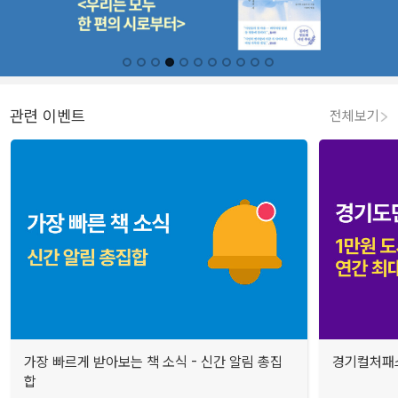
관련 이벤트
전체보기
가장 빠르게 받아보는 책 소식 - 신간 알림 총집
경기컬처패스
합