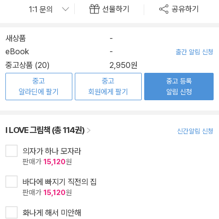
선물하기
공유하기
새상품
-
eBook
-
출간 알림 신청
중고상품 (20)
2,950원
중고
중고
중고 등록
알라딘에 팔기
회원에게 팔기
알림 신청
I LOVE 그림책 (총 114권)
신간알림 신청
의자가 하나 모자라
판매가
15,120
원
바다에 빠지기 직전의 집
판매가
15,120
원
화나게 해서 미안해