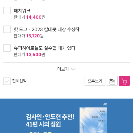
패치워크
판매가
14,400
원
핫 도그 - 2023 칼데콧 대상 수상작
판매가
15,120
원
슈퍼히어로들도 실수할 때가 있다
판매가
13,500
원
더보기
전체선택
모두보기