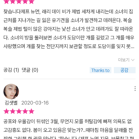
음을 주는 것이 더 조심스러웠을지도 모릅니다. 겨우 마음을 열고 자
찾습니다제프 뉴먼, 래리 데이 비가 제법 세차게 내리는데 소녀의 집
신이 돌봐줄 강아지라고 여겼는데, 주인이 있는 강아지임을 알고 돌
근처를 지나가는 길 잃은 유기견을 소녀가 발견하고 데려온다. 복슬
려줘야한다는 사실을 거부하고 싶진 않았을까요.하지만 그럴 수 없었
복슬 제법 털이 많은 강아지는 낯선 소녀가 안고 데려가도 잘 따라온
던 것은 자신이 그 잃어버린 이를 찾는 마음을 알기에 기꺼이 그 마음
다. 소녀의 방을 둘러보면 소녀가 도담이란 개를 길렀고 그 개를 매우
을 접을 수 있었을거에요.[찾습니다]잃어버린 강아지를 찾습니다.소
사랑했으며 개를 찾는 전단지까지 보관할 정도로 도담이를 잊지 못하
중한 추억을 찾습니다.행복했던 시간을 찾습니다.그건, 주인을 잃어
고 있었다.떠돌이 개를 도담이가 먹던 사료와 잠자리를 제공하며 임
버린 강아지의 입장에서도 마찬가지 일거구요. ​소녀의 눈 빛 하나, 몸
더보기
시보호를 자청한다. 도담이가 좋아한 장난감을 길 잃은 강아지가 가
짓 하나글 없는 책 속 그림의 비중은 글의 무게까지 더해서 더 묵직하
공감 (
1
)
댓글 (0)
지고 놀려고 하자 못하게 하지만 돌보는 과정에서 강아지를 사랑하게
게 다가옵니다.그래서 책 장이 쉽게 넘어가지 않나봅니다.​유기견 센
된다. 그러던 어느 날 전봇대에 붙어있는 개를 찾는 전단지엔 소녀가
터를 지나가며 소녀와 눈이 마주친 강아지, 그 강아지의 뒷모습이 소
데리고 있는 개임을 알게 되고 소녀는 밤새 뒤척이며 고민한다. 소녀
메뉴
녀의 집으로 들어가는 것 같은 마지막 면지의 그림은그나마 무거웠던
는 어떤 선택을 할까?7살 아이에게 물어보자 소녀와 동일한 방식으
마음에 미소를 드리게 합니다.서로에게 이전의 어떤 기억도 덮을 만
김샛별
2020-03-16
로 주인에게 돌려줘야 한다고 한다. 너무 사랑스럽고 이미 정이 들었
한 행복한 기억이 펼쳐지길 바라면서요.​반려동물을 둔 이들이든 그렇
는데 헤어질 수 있어? 라고 물어보자 그래도 주인이 애타게 찾고 있
지 않든소중한 이를 만나고 헤어지고 다시 만나는 일상의 이야기를
공포와 우울감이 뒤섞인 3월, 무언지 모를 허탈감에 빠져 의욕도 없
고 원래 주인에게 보내야 한다고 말한다. 생각과 실제가 완전히 일치
떠올리며소녀의 마음에 자신의 마음을 투영해 볼 수 있는 그림책글
고감흥도 없다. 봄이 오고 있음은 맞는가?..때마침 마음을 달래줄 잔
하는 건 아니지만 아이들에게도 도덕관념이 형성되어 있고 타인의 관
없는 그림책 [찾습니다]였습니다.​
잔한 그림책 한 권을 만났다. '찾습니다 (제프 뉴먼 지음, 보물창고 펴