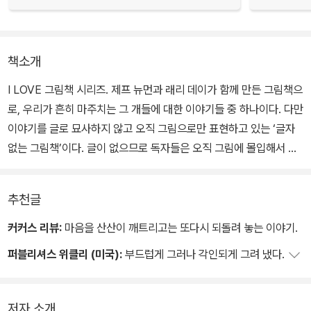
책소개
I LOVE 그림책 시리즈. 제프 뉴먼과 래리 데이가 함께 만든 그림책으
로, 우리가 흔히 마주치는 그 개들에 대한 이야기들 중 하나이다. 다만
이야기를 글로 묘사하지 않고 오직 그림으로만 표현하고 있는 ‘글자
없는 그림책’이다. 글이 없으므로 독자들은 오직 그림에 몰입해서 사
건의 정황을 파악해 내고 독자들 자신이 체험한 일들과 연결하여 스
스로 이야기를 재구성하게 된다. 어딘가 눈길이 오래 머무는 동안 이
추천글
야기는 시작되고 또 어느새 완성되는 것이다.
커커스 리뷰:
마음을 산산이 깨트리고는 또다시 되돌려 놓는 이야기.
그 과정에서 독자들은 누군가를 만나고 헤어지고, 잃고 얻고, 돌려주
퍼블리셔스 위클리 (미국):
부드럽게 그러나 각인되게 그려 냈다.
고 다시 찾는, 그 모든 일들을 함께 겪게 된다. 이 그림책은 잃어버린
개 혹은 유기견에 대한 이야기지만, 실은 우리가 살아가면서 겪는 숱
한 만남과 관계, 이별과 상실과 재회, 그리고 그 모두를 아우르는 사랑
저자 소개