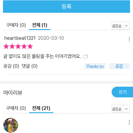
르게 자극하고 또 넘쳐흘러 냇물을 이루도록 유도한다. 그리하여 잃
등록
어버린 개, 우연히 만난 개, 돌려준 개, 아직 찾지 못한 개, 다시 만난
개… 더할 나위 없이 애틋한, 세상의 그 모든 개들 그리고 우리들의 이
구매자 (0)
전체 (1)
야기는 비로소 완성되고 또 끝없이 확장된다.
heartbeat1321
2020-03-10
메뉴
글 없이도 많은 울림을 주는 이야기였어요.
공감 (
0
)
댓글 (0)
쓰기
마이리뷰
구매자 (0)
전체 (21)
메뉴