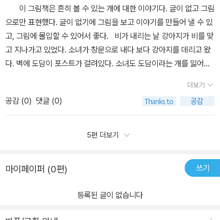
아요. ​ ​ 글 없는 그림책은 책을 읽는 독자에게 자신만의 이야기를 만
이 그림책은 흔히 볼 수 있는 개에 대한 이야기다. 글이 없고 그림
다.이별과 상실 뒤에 오랜 시간이 지나도 문득문득 생각이 나겠지만,
그래서 또 고민을 하게 된다.저렇게 못생긴 강아지를 키워야 할까?버
들 수 있도록 해 주지요. 독자는 이렇게 자신만의 이야기를 만들려면
으로만 표현했다. 글이 없기에 그림을 보고 이야기를 만들어 낼 수 있
그때의 아름다웠던 추억이 새로 만들어나갈 미래를 위한 원동력이 되
림받은 강아지의 표정에서 주인공은 또 고민을 한다.'나랑 비슷하구
그림 곳곳을 자세히 들여다보아야 하지요. 그림으로 표현된 부분들을
고, 그림에 몰입할 수 있어서 좋다. 비가 내리는 날 강아지가 비를 맞
기를...
나...'라는 표정으로 말이다.(물론 이것도 읽는 사람에 따라 해석이 다
찾게 되고, 캐릭터의 이야기들을 듣게 되지요. 주인공 소녀, 주인공이
고 지나가고 있었다. 소녀가 창문으로 내다 보다 강아지를 데리고 왔
른거라...)그림만 있는 동화책의 가장 큰 강점은 책의 내용을 스스로
잃어버린 강아지, 새로운 강아지, 강아지를 찾게 된 소년, 그리고 다른
다. 벽에 도담이 포스트가 걸려있다. 소녀도 도담이라는 개를 잃어버
생각해내기때문에 정말 다양한 해석이 나올 수 있고, 다양한 감정이
한 마리의 강아지로 각기의 이야기를 다르겠지요. - <찾습니다>
렸던 것이다. 도담이라고 써 있는 밥그릇에 먹이도 주고 같이 놀아주
나올 수 있다는 것이다.그래서 좀 큰 아이들도 가끔씩은 그림책을 보
더보기
를 자세히 보아요 - 소녀가 주저 없이 비를 맞는 강아지를 데려
기도 한다. 도담이가 가지고 놀던 장난감을 데리고 온 강아지가 놀고
라고 권하고 있지만 그게 쉽지 않은...어쩌다가 이번에 반려동물, 반려
온 방에는 '도담이'라는 강아지의 흔적을 발견할 수 있어요. 전단지를
공감 (
0
)
댓글 (0)
있으니 소녀가 빼앗는다. 시무룩 해진 강아지는 침대 밑에 들어가 버
견에 대한 이야기책을 많이 접하게 되었는데, 이 책으로 반려동물에
보니 아마도 소녀는 자신의 친구인 도담이를 잃어버렸나 보아요. 도
렸다.소녀는 침대 위에 올라오는 강아지를 내치기도 한다. 돌아오지
대한 또 다른 시각을 갖게 되는 좋은 시간이 된 듯 싶다.
담이가 쓰던 공, 목걸이, 밥그릇, 침대까지도 소녀의 방 곳곳에 남아
않는 도담이 생각이 나기 때문이다. 소녀가 자는 옆에 누워 있는 강아
5편 더보기
있어요. 도담이와의 즐거운 시간을 보냈던 것을 곳곳의 사진으로 알
지를 안아 준다. 소녀는 놀이도 같이 하고 재미있게 시간을 보낸다.
수 있지요. ​ 소녀가 새롭게 만난 강아지 '초롱이'에 대한 정보도 전단
밖에 나가 가게에 들어갈 때 전봇대에 매어놓자 강아지는 애처롭게
쓰기
마이페이퍼 (0편)
지에서 찾기 시작했어요. 이처럼 전단지, 이름표, 간판 등의 글자들로
소녀를 바라본다. 집으로 돌아갈때는 강아지를 포근히 안아준다. 도
독자들은 다양한 정보를 얻을 수 있어요. 면지의 앞과 뒤의 장
담이였다면 안고 다녔을텐데 마음이 그렇게 안되는 건 어쩔 수 없다.
등록된 글이 없습니다
면을 보면 달라진 부분들이 보여요. 과일 대신 얼음이 담긴 물병, 여름
강아지 이름이 초롱이였다. 초롱이 주인도 애타고 찾고 있다는 것을
이라는 걸 알려주는 듯한 샌들... 사실 그 외도 달라진 부분들이 있어
알게 된 소녀는 며칠 밤을 고민하다 주인에게 돌려준다. 고개를 푹 숙