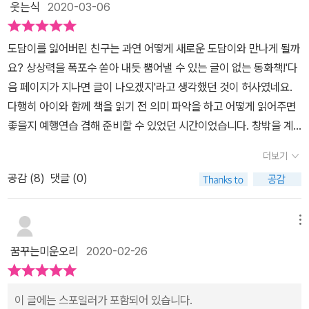
웃는식
2020-03-06
도담이를 잃어버린 친구는 과연 어떻게 새로운 도담이와 만나게 될까
요? 상상력을 폭포수 쏟아 내듯 뿜어낼 수 있는 글이 없는 동화책!'다
음 페이지가 지나면 글이 나오겠지'라고 생각했던 것이 허사였네요.
다행히 아이와 함께 책을 읽기 전 의미 파악을 하고 어떻게 읽어주면
좋을지 예행연습 겸해 준비할 수 있었던 시간이었습니다. 창밖을 계
속 쳐다보는 아이의 모습이 처연해 보입니다. 이어지는 장면은 비가
더보기
오는데도 질퍽질퍽한 길을 걸으며 '낑낑' 거릴듯한 예쁜 강아지 한 마
공감 (
8
)
댓글 (0)
리가 등장합니다. 각자 슬프고 피곤에 지친 표정 같아 안타깝네요.' 이
런 기분이면 어떨까?' 아이에게도 물어보니 슬플 것 같다고 답해줍니
다.빨리 다음 장을 기대하는 아이를 위해 페이지를 넘깁니다.아이는
메뉴
길을 헤매던 갈색 강아지가 불쌍해 집으로 데리고 옵니다. 그런데 아
꿈꾸는미운오리
2020-02-26
이의 강아지인가요? 집에는 강아지 용품이 즐비하네요. 그리고 신나
는 하루를 보내며 주인 찾은 강아지와의 우정을 나눕니다.'강아지도
참 순하다.'라고 이야기하니 저희 아이도 피식 웃습니다.그런데! 알고
이 글에는 스포일러가 포함되어 있습니다.