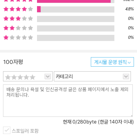
혀 있는데, 글자 없는 이 그림책에서 볼 수 있는 정보는 이처럼 전단
4.8%
지, 이름표, 간판 등에 적힌 간단한 글자들뿐이다. 독자들은 그림을 따
0%
라가며, 낯선 개를 집 안에 들여 돌보기 시작했지만 자신이 기르던 개
가 쓰던 물건을 흔쾌히 내주지 못하고 머뭇거리는 소녀의 심리를 읽
0%
게 된다. 하지만 머지않아 서로 마음을 연 둘 사이의 교감과 결속은 매
0%
우 깊고 단단해진다. 그러나 얼마 뒤 소녀는 거리의 전봇대에 붙은 또
다른 전단지를 발견하게 되고, 갈등과 체념 끝에 마지못해 자신의 새
100자평
게시물 운영 원칙
친구를 ‘초롱이’라 부르던 원래의 주인에게 돌려준다. 허탈하고 쓸쓸
한 마음으로 집에 돌아오는 길, 소녀는 마침 ‘유기견 쉼터’ 앞을 지나
카테고리
게 되고, 유리창 너머로 자신을 물끄러미 쳐다보는 또 한 마리 개와 눈
을 마주치게 된다. 이제 또 다른 만남, 또 다른 관계 또 다른 이야기가
곧 시작될 것이다. 이 모든 장면들은 오직 펜으로 그린 간결한 선과 부
분적으로 칠해진 선명한 색으로 묘사되고, 매우 구체적이면서도 때때
로 암시적인 그림들로 하나씩 펼쳐진다. 이 그림책의 바탕을 이루는
현재
0
/280byte (한글 140자 이내)
고요함은 단순히 말(글)이 없다는 것에 그치지 않는다. 섬세하고 아름
스포일러 포함
답게 시각적으로 처리된 침묵은 독자들 가슴에 감정의 샘물이 솟아오