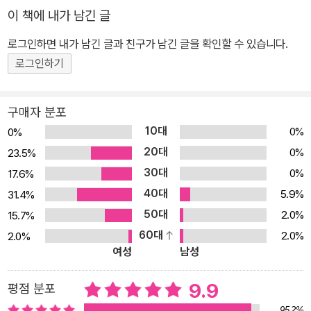
몰입해서 사건의 정황을 파악해 내고 독자들 자신이 체험한 일들과
이 책에 내가 남긴 글
연결하여 스스로 이야기를 재구성하게 된다. 어딘가 눈길이 오래 머
로그인하면 내가 남긴 글과 친구가 남긴 글을 확인할 수 있습니다.
무는 동안 이야기는 시작되고 또 어느새 완성되는 것이다. 그 과정에
로그인하기
서 독자들은 누군가를 만나고 헤어지고, 잃고 얻고, 돌려주고 다시 찾
는, 그 모든 일들을 함께 겪게 된다. 이 그림책은 잃어버린 개 혹은 유
기견에 대한 이야기지만, 실은 우리가 살아가면서 겪는 숱한 만남과
구매자 분포
관계, 이별과 상실과 재회, 그리고 그 모두를 아우르는 사랑에 관한 이
10대
0%
0%
야기이기도 하다. ▶잃어버린 개, 우연히 만난 개, 돌려준 개, 아직 찾
20대
0%
23.5%
지 못한 개, 다시 만난 개… 더할 나위 없이 애틋한, 세상의 그 모든 개
30대
0%
17.6%
들 그리고 우리들 그림책 『찾습니다』(보물창고, 2020)는 비 오는 날
40대
5.9%
31.4%
아파트 창가에서 밖을 내다보던 한 소녀의 시야에 외로운 개 한 마리
50대
2.0%
15.7%
가 들어오는 장면으로 시작된다. 소녀는 주저 없이 그 개를 집 안으로
60대
2.0%
2.0%
들이고 함께 지내는데, 독자들은 그 모습을 지켜보다가 방 안 벽에 붙
여성
남성
은 전단지 한 장을 발견하게 된다. 그 소녀가 개를 잃어버렸으며 이름
이 ‘도담이’라는 사실을 알게 해 주는 정보가 그 안에 담겨 있다. 집 안
9.9
평점 분포
에 새로 들인 개에게 먹이를 주는 밥그릇에도 도담이라는 이름이 적
95.2%