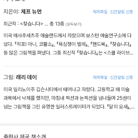
에 관한 이야기이기도 하다.
지은이:
제프 뉴먼
저자파일
신간알림 신청
최근작 :
<찾습니다>
… 총 13종
(모두보기)
미국 매사추세츠주 애슐랜드에서 자랐으며 보스턴 예술연구소에 다
녔다. 『히포! 아니, 코뿔소』, 『욕심쟁이 벌레』, 『핸드북』, 『찾습니다』
등 많은 그림책을 펴냈다. 그중 최신작 『찾습니다』는 <스쿨 라이브러
리 저널><퍼블리셔스 위클리><커커스><혼북> 등 주요 저널에서
추천도서로 선정되었다.
그림:
래리 데이
저자파일
신간알림 신청
미국 일리노이주 깁슨시티에서 태어나고 자랐다. 고등학교 때 미술
과목에서 낙제를 했지만, 마침내 픽션과 논픽션을 넘나들며 25권이
넘는 그림책을 그린 유명한 일러스트레이터가 되었다. 『달의 요새』,
『조심해!』, 『찾습니다』 등 펴내는 책마다 많은 추천과 호평을 받고 있
다.
출판사 제공 책소개