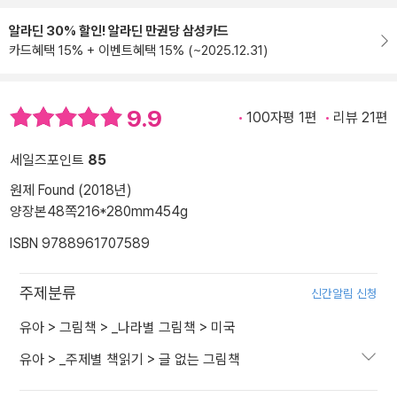
알라딘 30% 할인! 알라딘 만권당 삼성카드
카드혜택 15% + 이벤트혜택 15% (~2025.12.31)
9.9
100자평 1편
리뷰 21편
세일즈포인트
85
원제 Found (2018년)
양장본
48쪽
216*280mm
454g
ISBN 9788961707589
주제분류
신간알림 신청
유아
>
그림책
>
_나라별 그림책
>
미국
유아
>
_주제별 책읽기
>
글 없는 그림책