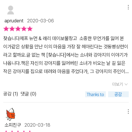
까요?어! 저 두툼한 다리를 가진 강아지는 누굴까? 남자아이와 새로
른 만남이 시작될까요? 주인이 애타게 찾고 있는 걸 알면서도내
메뉴
운 도담이의 후속 이야기도 기대가 되네요.^^
것이라 우기고 싶으면 어떻게 해야 할까요?제프 뉴먼과 래리 데이가
aprudent
2020-03-06
함께 만든 글 없는 그림책,보물창고의 I LOVE 그림책 '찾습니다'.소녀
의 마음속 갈등에 대해 어떻게 생각하는지아이와 함께 얘기 나눠보기
찾습니다​제프 뉴먼 & 래리 데이보물창고​ 소중한 무언가를 잃어 본
좋은 책이네요,
이가같은 상황을 만난 이의 마음을 가장 잘 헤아린다는 것동병상련이
라고 할까요.​글 없는 책 [찾습니다]에서는 소녀와 강아지의 이야기가
나옵니다.책은 자신의 강아지를 잃어버린 소녀가 비오는 날 길 잃은
작은 강아지를 집으로 데려와 마음을 주었다가, 그 강아지의 주인이
강아지를 찾는 것을 알고 제 주인을 찾아주는 이야기를 들려줍니다.
더보기
이어서 또 다른 강아지와의 만남으로 여운을 남기고 있구요.​글 없는
공감 (
1
)
댓글 (0)
책에서는 그림으로 모든 이야기를 풀어갑니다.소녀가 비오는 날 강아
지를 데려오는 날그녀의 방에 이미 있던 강아지 침대로 쓰던 바구니
와 이름이 붙여진 개밥그릇이 그녀의 과거를 말해주지요. 빨간 공으
메뉴
로 주워온 강아지와 놀아줄 수 없던 것도 그것이 추억의 물건이라는
소피친구
2020-03-18
것을 짐작케하구요.강아지와의 추억이 있기에 새로운 강아지에게 마