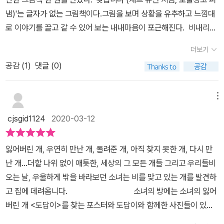
점에서 생각할 수 있다.잠시 맡았던 개와 헤어진 후 소녀는 내가 생각
냄)'는 글자가 없는 그림책이다.그림을 보며 상황을 유추하고 느낌대
했던 방식과 다른 방식의 새로운 관계들을 선택하는 과정을 보여준
로 이야기를 끌고 갈 수 있어 보는 내내마음이 포근해진다. 비내리는
다. 부분적인 채색이 돋보이는 그림책주인공 소녀와 강아지와 일부에
날 소녀는 길 잃은 강아지를 안고 집으로 돌아온다.살금살금 아직 빗
만 채색이 되어있고 배경은 거의 펜선처리로만 간결하게 처리되어 그
더보기
물이 떨어지는 몸으로 강아지 역시 털이 흠뻑 젖어 계단을 오르는 사
림책의 시선이 소녀와 강아지 중심으로 집중되어 몰입된다.감상이해
공감 (
1
)
댓글 (0)
이물방울이 떨어진다. 낯선 소녀의 방으로 들어온 강아지는 소녀를
는 쉬워도 글 없는 그림책에 직접 스토리를 입히는 과정은 쉽지 않았
따라 움직이며 소녀가 잃은 강아지의 밥그릇에밥을 먹고 소녀의 곁을
다.그림책은 글이 없음에도 물 흐르듯이 자연스러운데 나와 아이가
맴돌며 마치 소녀가 주인인양 따라다니다 밤이면 잠이 든다. 낯선 소
메뉴
둘이 대사를 만드는 과정은 침묵이 흐르는 공백이 생기며 생각보다
녀의 방으로 들어온 강아지는 소녀를 따라 움직이며 소녀가 잃은 강
말을 이어 가기가 쉽지 않았다. 내가 어릴 때도 집에서 개를 길렀고 개
cjsgid1124
2020-03-12
아지의 밥그릇에밥을 먹고 소녀의 곁을 맴돌며 마치 소녀가 주인인양
를 몇 번 잃어버린 적이 있다. 개를 몇 날 동안 찾아 헤매던 기억들, 학
따라다니다 밤이면 잠이 든다. 그러다 소녀는 강아지의 주인이 강아
교 갔다 집에 오면 개가 집에서 기다리고 있으면 좋겠다는 바람을 꿈
잃어버린 개, 우연히 만난 개, 돌려준 개, 아직 찾지 못한 개, 다시 만
지를 찾는다는 것을 알게 된다.초롱이. 소녀와 만난 강아지의 이름이
꿨던 날들.그 개가 없어서 상심했지만 새로운 만남과 이별들을 반복
난 개…더할 나위 없이 애틋한, 세상의 그 모든 개들 그리고 우리들비
초롱이라고 한다.소녀는 자신이 강아지를 잃었을 때가 생각나 주인에
해 왔다.만남과 이별 그리고 새로운 만남은 반려동물뿐 아니라 우리
오는 날, 우울하게 밖을 바라보던 소녀는 비를 맞고 있는 개를 발견하
게 초롱이를 돌려준다. 홀로 길을 걷다 만난 또 다른 강아지.이 강아
인생 전체에 반복적으로 펼쳐진다.동물을 좋아하는 어린 아이는 강아
고 집에 데려옵니다. 소녀의 방에는 소녀의 잃어
지 역시 주인을 찾고 있는 모양이다. 그림책을 따라가는 내내 많은 생
지에 매료되고 많은 관계를 맺어왔던 성인이라면 삶의 형태를 관조하
버린 개 <도담이>를 찾는 포스터와 도담이와 함께한 사진들이 있어
각이 꼬리에 꼬리를 물었다.글자없는 그림책에 매력일 수도 있는 그
면서 앞으로 어떻게 변할지 모르는 내가 맺고 있는 소중한 관계에 더
요.아마 기르던 개를 잃어버린 지 얼마 안되었나 봅니
림을 읽는 시간, 잃고 만나고 헤어지고 다시 만나는시간을 함께 하는