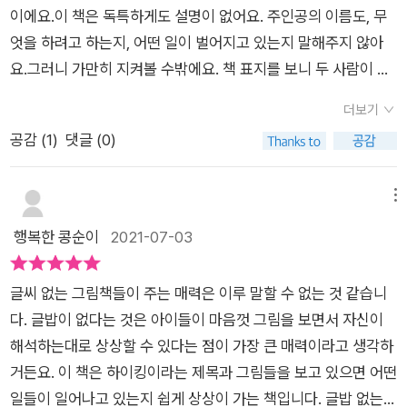
엔 다양한 동물들과 곤충들이 살고 있습니다. 아들은 곤충을 관찰
상에서 나누는 아빠와 아들 부자간의 기념 사진. '찰칵' 소리가 산
이에요.이 책은 독특하게도 설명이 없어요. 주인공의 이름도, 무
하기도 하고 사진도 찍고 길에 찍힌 흑곰의 발자국을 관찰하고 기
정산을 메아리치듯 울리는 상상을 하게 하는 장면입니다. 짧지만
엇을 하려고 하는지, 어떤 일이 벌어지고 있는지 말해주지 않아
록합니다. 넓은 연못에 살고 있는 물고기들과 인사하고 아직 눈이
긴 여운이 남는 여정을 마치고 아들과 아빠는 집으로 향합니다.
요.그러니 가만히 지켜볼 수밖에요. 책 표지를 보니 두 사람이 줄
채 녹지 않은 곳에서 눈싸움을 합니다. ​봄이 시작되는 숲길을 걸
서로 느낀점을 나누고 자유롭게 이야기하는듯한 모습이 자동차
을 잡고 오르고 있네요. 하이킹!책 표지를 넘기면 안쪽 면에 갈색
어가는 아빠와 아들, 두려움을 이겨내며 혼자서 씩씩하게 통나무
더보기
룸미러로 전해집니다. 아빠와 아들의 모습이 이렇게 다정스러울
지도가 그려져 있어요. 집에서 시작된 선은 하이킹 코스를 보여주
다리 위를 걸어가는 아들, 대견하고 멋진 아들을 기다려 주는 아
공감 (
1
)
댓글 (0)
수 있다니 저도 모르게 행복감이 밀려오는 장면이었죠. 나도 좀
는 길인 것 같아요. 구불구불 이어진 길을 쭈욱 따라가면 별(★)
빠, 둘은 함께 웅장하게 쏟아져 내리는 폭포를 바라봅니다.​암벽을
더 이래야겠다. 반성과 다짐이 동시에 스치는 순간이었답니다. 이
표시가 된 지점에서 끝이 나요. 바로 그곳이 하이킹의 최종 목적
오르고, 나무 한 그루를 심고 사진을 찍습니다. 그곳은 세대에서
들은 가족앨범, 혹은 아빠와 아들의 하이킹 앨범을 완성합니다.
지인 것 같아요.누군가의 집 앞마당이 보이네요. 한 손에 커피를
메뉴
세대로 이어지는 아빠와 아들의 하이킹 코스의 마지막 장소입니
이 장면에서 제각 '퍽'하고 뒷통수를 맞았는데요. 저도 첫째 아이
든 남자는 아마도 아빠인 것 같아요. 아빠가 잠들어 있는 딸을 깨
행복한 콩순이
2021-07-03
다.​붉게 물들어 가는 저녁 하늘을 뒤로 하고 아빠와 아들은 집으
와 4세 이전까지의 시기, 가족 앨범 에세이를 준비하다 현재 잠정
우네요. 아빠와 딸은 자동차를 타고 구불구불 산길 도로를 오르고
로 돌아갑니다. 오늘 찍은 사진은 가족 앨범속에 담깁니다. 아들
중단이 지속되는 상황이라 또 한 번 반성 도돌이표를 붙이게 되었
있네요. 하이킹 코스가 시작되는 곳에는 '어서오세요'라는 푯말이
이 아빠가 되는 어느 날에 똑같은 장소에서 똑같은 모습으로 찍은
글씨 없는 그림책들이 주는 매력은 이루 말할 수 없는 것 같습니
답니다. 그림 동화가 참 큰 울림을 주네요. 책의 페이지를 덮으며
보여요.배낭을 멘 두 사람은 종이 지도를 펼치더니 저벅저벅 산길
사진은 그 다음 자리에 담길 것입니다. 수많은 생물들이 살아 숨
다. 글밥이 없다는 것은 아이들이 마음껏 그림을 보면서 자신이
더 이상 늦지 않게 제 이야기를 마감해야한다는 단단한 다짐을 더
을 걸어 가고 있어요.책 뒷면을 보고 알았어요. 아빠와 아들이 하
쉬는 대자연의 품, 그 품속으로 떠나는 아빠와 아들의 행복한 '하
해석하는대로 상상할 수 있다는 점이 가장 큰 매력이라고 생각하
해봅니다. 더 이상의 늦춤이 없게, 핑계가 없게 약속합니다. 이 책
이킹을 갔다는 걸, 딸이 아니라 아들이었군요. 사실 책 속에는 그
이킹', 여러분도 함께 하실래요? 참, 떠나기 전에 자연을 사랑하는
거든요. 이 책은 하이킹이라는 제목과 그림들을 보고 있으면 어떤
《하이킹》많은 교훈과 가르침, 공감을 주는 동화입니다. *출판사
어떤 설명도 없기 때문에 딸인지, 아들인지는 정확하게 알 수 없
마음을 한가득 가지고 가기로 약속해요. 꼭꼭꼭~!!
일들이 일어나고 있는지 쉽게 상상이 가는 책입니다. 글밥 없는