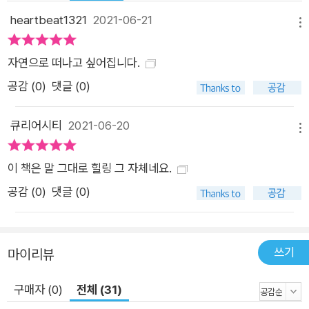
대와 사랑은 결코 크기를 가늠할 수 없을 정도로 값지다. 『하이
heartbeat1321
2021-06-21
메뉴
킹』 속 산행을 따라가다 보면 새로운 추억이 만들어지고 유대감
이 점차 쌓여 가는 과정을 모두 지켜볼 수 있다. 집으로 돌아온 그
자연으로 떠나고 싶어집니다.
들이 행복한 표정으로 함께 잠든 마지막 장면에 다다르면, 이 특
공감 (
0
)
댓글 (0)
별한 하루가 주는 감동과 사랑스러움에 절로 미소 짓게 된다. 우
리가 캠핑과 하이킹에 열광하는 것은 단지 코로나19 팬데믹 상황
큐리어시티
2021-06-20
메뉴
때문만은 아닐 것이다. 자연에서 얻는 위안과 치유뿐 아니라, 함
께하는 이들의 긴밀한 유대와 교감과 소중한 추억이 형성되는 가
이 책은 말 그대로 힐링 그 자체네요.
장 좋은 방식이기 때문일 것이다. 이것이 바로 코로나19 팬데믹
공감 (
0
)
댓글 (0)
으로 인해 재발견된 캠핑과 하이킹의 진정한 가치이다.
쓰기
마이리뷰
구매자 (0)
전체 (31)