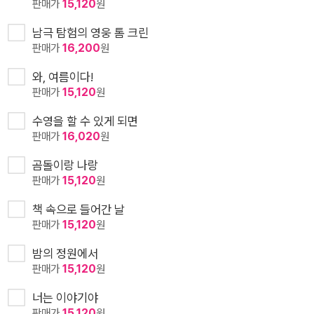
판매가
15,120
원
남극 탐험의 영웅 톰 크린
판매가
16,200
원
와, 여름이다!
판매가
15,120
원
수영을 할 수 있게 되면
판매가
16,020
원
곰돌이랑 나랑
판매가
15,120
원
책 속으로 들어간 날
판매가
15,120
원
밤의 정원에서
판매가
15,120
원
너는 이야기야
판매가
15,120
원