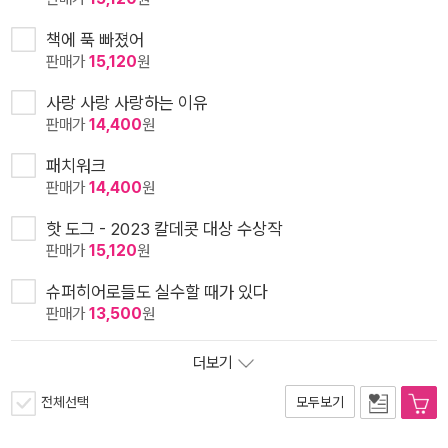
책에 푹 빠졌어
판매가
15,120
원
사랑 사랑 사랑하는 이유
판매가
14,400
원
패치워크
판매가
14,400
원
핫 도그 - 2023 칼데콧 대상 수상작
판매가
15,120
원
슈퍼히어로들도 실수할 때가 있다
판매가
13,500
원
더보기
전체선택
모두보기