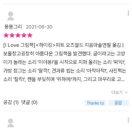
더라고요. 많은 아이들이 아빠와의 여행을 이렇게 기다리고 설레
주는 아빠. 첫 장 그림만 봐도 아이의 행복함이 느껴질 정도였
어하고 좋아하는구나를 잘 보여줍니다. 사실 그런면에서 이 책은
다. 아빠의 손길에 눈을 비비며 덜 깬 잠을 마저 날려보내고 나면
메뉴
아빠들이 아이들과 함께 읽었으면 좋겠습니다. 특히 바빠서 아이
하이킹 준비 시작. 아빠와 함께 한치의 틈도 없는 네모난 도시를
몽몽그리
2021-06-30
들과 시간을 잘 보내지 못하는 아빠들, 피곤하다는 이유로 주말이
지나 갖가지 모양이 어우러진 산으로 간다. 여유와 한적함이 느껴
면 소파와 하나가 되는 아빠들이 아이들과 함께 읽고 아이와 좋은
지는 배경. 화려하지도 않고, 정리가 된 모습도 아니지만 보고 있
시간을 보내면 좋겠다는 바람을 가져보네요. 아빠와 아이의 소통,
[I Love 그림책]​<하이킹>​피트 오즈월드 지음마술연필 옮김 |
는 것만으로도 편안해진다. 군데군데 보이는 여러 동물들. 여우
믿음, 유대감 등 많은 면들이 느껴지는 좋은 책이면서 또 한가지
보물창고​굉장히 아름다운 그림책을 발견했다. ​글이라고는 고양
와 새, 사슴과 무당벌레, 나비. 도시에서는 볼 수 없었던 많은 동
자연을 아름답게 담아 내고 있는 점도 놓치지 말아야 할 부분인
이가 놀라는 소리 '이야옹!'을 시작으로 지퍼 올리는 소리 '찌익!',
식물들. 그리고 아빠와 즐기는 여유로운 시간들. 서로 손을 잡아
것 같습니다. 산 속에서 만나는 다양한 동물들, 숲 이런 모습들이
가방 잠그는 소리 '딸깍!', 견과류 씹는 소리 '아작아작!', 사진찍는
주고, 조그만 나무를 심고. 하나의 추억을 만들고 돌아온 시
자연의 매력에 빠지게 합니다. 인간과 자연의 공존 역시도 아름답
소리 '찰칵!', 캔을 부딪히며 '위하여!'까지, 그리고 마무리로 고양
간. 아빠가 아들에게, 그 아들이 자라 다시 자신의 아들에게 이어
게 느껴지는 책이네요.
이가 반기는 소리 '갸르릉' 밖에 나오지 않는다. 하지만 이야기를
지는 추억이야기. 별것 아닌 것 같은 짧은 하루지만 추억으로 남
더보기
이해 함에 부족함이 전혀 없다. 오히려 글이 없다는 것이 특별하
아 언제라도 다시 들여다볼 수 있는 아빠와 아들의 이야기. 아이
공감 (
1
)
댓글 (0)
게 느껴지지 않을 정도이다. ​아빠와 아이가 하이킹을 간 하룻 동
와 함께 가볍게 읽어보고 추억을 만들 기회를 만들어 줄 책인
안의 모든 이야기를 그림으로 세세히 보여준다. 표정도 풍경도 다
것 같다. 출판사로부터 도서 협찬을 받았지만, 본인의 주관적인
살아있어서 모든 이야기를 가슴으로 알 수 있고 느낄 수 있다. 모
메뉴
견해에 의하여 작성되었습니다.
든 것이 굉장히 아름답고 감동적이다. ​ㅡ아침 일찍 아빠와 떠난