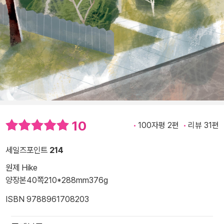
10
100자평 2편
리뷰 31편
세일즈포인트
214
원제 Hike
양장본
40쪽
210*288mm
376g
ISBN 9788961708203