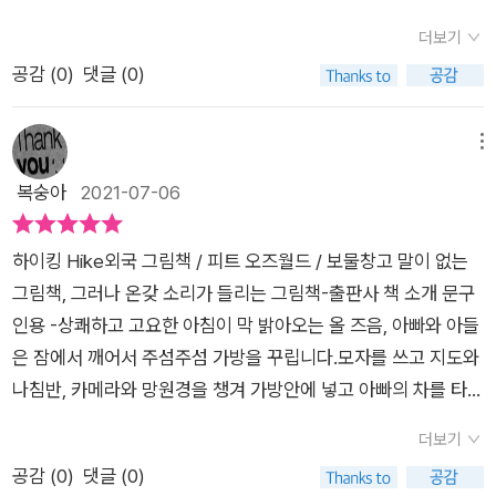
지 진짜 기대되네요.즐거리상쾌하고 고요한 아침이 막 밝아 올 즈
더보기
음,아빠와 아들은 일찍 잠에서 깨어났어요.오늘은 바로 하이킹을
공감 (
0
)
댓글 (0)
가는 날이거든요!짙은 녹음 속을 걸으며 맑은 공기를 마음껏 마셔
요.그리고 일상에서 보기 힘든 아름다운 풍경을 눈과 마음에 담을
거예요.책을 읽고대학생이 된 아이가 제 책상 위에 올려진 <하이
메뉴
킹>을 보더니'주인공 꼬맹이가 여자야? 남자야?' 답이 없는 저에
복숭아
2021-07-06
게'아~ 그림책을 읽는 아이가 주인공이구나. 그러니 성별이 없
지.'(아주 가끔, 정말 가끔 마음에 드는 말을 하면 쌓이고 있던 미
하이킹 Hike외국 그림책 / 피트 오즈월드 / 보물창고 말이 없는
운 감정이 사라지네요)맞아요. 주인공의 성별이 정해지지 않아서
그림책, 그러나 온갖 소리가 들리는 그림책-출판사 책 소개 문구
모두가 공감할 수 있는 이야기되는 거죠.글자가 없어서 그 묵직한
인용 -상쾌하고 고요한 아침이 막 밝아오는 올 즈음, 아빠와 아들
울림이 계속되는 듯해요.고요함 속에 더 크게 들리는 자연의 소리
은 잠에서 깨어서 주섬주섬 가방을 꾸립니다.모자를 쓰고 지도와
들이 들리시나요?흙을 밟는 발 소리, 새소리, 바람 소리, 물소
나침반, 카메라와 망원경을 챙겨 가방안에 넣고 아빠의 차를 타고
리....소리뿐 아니라 자연의 모습까지도 자주, 오래 들여다보게 되
하이킹을 떠납니다. 네, 오늘은 바로 아빠와 아들 둘만의 하이킹
는 것 같아요.숲길에 핀 꽃, 벌레, 새, 등 다양한 동물과 식물들,평
더보기
을 가는 날입니다.​오솔길을 지나 굽이진 산길도 지나면서 산새도,
온한 연못, 거침없이 물을 쏟아내는 폭포, 푸른 하늘까지 모든 것
공감 (
0
)
댓글 (0)
토끼도, 산양도, 무당벌레도, 독수리도, 나비도 만납니다.거기다