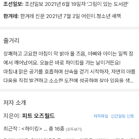
조선일보:
조선일보 2021년 6월 19일자 '그림이 있는 도서관'
이다.
한겨레:
한겨레 신문 2021년 7월 2일 어린이.청소년 새책
소리만이 아니다. 말이 없으니 숱한 것들이 세세히 보인다. 배낭
에 들어가는 소소한 물품들과 덩달아 달뜬 고양이의 앙증맞은 움
줄거리
직임부터, 숲길에 핀 작은 풀꽃들과 무당벌레와 나비와 새들과 나
무와 거대한 폭포와 푸른 하늘까지, 그리고 그 안에서 함께 몸을
상쾌하고 고요한 아침이 막 밝아 올 즈음, 아빠와 아이는 일찍 잠
움직이는 아빠와 아이의 표정까지, 하나하나 섬세하게 보여 독자
에서 깨어났어요. 오늘은 바로 하이킹을 가는 날이거든요!
들의 눈길은 수시로 머물고, 옮겨 가고 또 머물기를 반복하게 된
마침내 맑은 공기를 호흡하며 산속을 걷기 시작하자, 자연의 아름
다. 그러면서 아빠와 아이가 함께하는 하이킹은 아주 특별한 이야
다움을 직접 발견하고 소소한 도전에 성공하며 살아 있음을 생생
기가 된다. 말이 없어서 더욱 풍요로운 이야기가 된다.
히 느끼게 되었답니다.
이처럼 『하이킹』은 자연의 경이로움을 부모와 자식의 관계라는
저자 소개
렌즈를 통해 보여 주고, 그 안에서 추억과 유대가 형성되는 방식
지은이:
피트 오즈월드
을 따뜻하게 담아낸 그림책입니다.
저자파일
신간알림 신청
이 정겨운 아빠와 아이의 즐거운 하이킹을 함께 따라나서 볼까
최근작 :
<하이킹>
… 총 16종
(모두보기)
요?