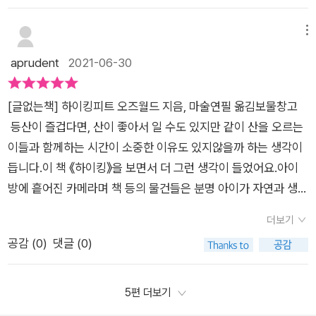
이 평화롭네요.이 평화로운 자연 안에서 아빠와 아이의 표정과 행
흑곰의 발자국도 발견을 하지요.산 속의 냇물에선 물고기들이 헤
동에 동화되어서 함께 하이킹을 하고 있어요.등산을 하면 말을 하
엄치고 아직 산속에 조금 남아 있는 눈으로 아빠와 눈싸움도 신나
메뉴
는 사람들보다는 조용히 가는 사람들이 더 많은 것 같아요.힘들어
게 합니다. 그런다음 주위의 나뭇가지를 주워 지팡이를 만든다음
aprudent
2021-06-30
서라는 이유도 있겠지만 그보다는 자연을 바라보기 때문일 것 같
아빠와 아들은 다시금 하이킹 길에 오릅니다.폭포수 아래 강을 건
아요.눈앞에 펼쳐진 자연의 모습을 함께 하는 것만으로 특별한 추
너야 하는 나무다리 때문에 하이킹의 최대 위기를 만나 아들은 두
억을 만드는 것이잖아요.그날의 하늘이, 나뭇잎들이, 매일 자연은
​[글없는책] 하이킹​피트 오즈월드 지음, 마술연필 옮김보물창고​
려움이 앞서지만 앞서 건너간 아빠의 응원과 내밀어진 손때문에
달라지지요. 작은 이벤트가 있다면 더욱 특별해지지요.생각해 보
등산이 즐겁다면, 산이 좋아서 일 수도 있지만 같이 산을 오르는
무사히 건너기도 하죠.바위 위에 앉아 잠시 휴식을 취하면서 가져
면 자연을 말로 표현하고 설명하는 것은 어렵지요.그래서 <하이
이들과 함께하는 시간이 소중한 이유도 있지않을까 하는 생각이
온 견과류를 아작아작! 씹어서 먹기도 하고딱! 딱! 딱! 나무에 구
킹>이 텍스트보다는 그림으로 보여주었는지도 모르겠네요.개인
듭니다.이 책 《하이킹》을 보면서 더 그런 생각이 들었어요.아이
멍을 내는 딱다구리도 구경하면서 나머지 하이킹 길에 오릅니다.
적으로 구름 한 점 없는 파란 하늘도 좋지만 저는 구름이 있는 하
방에 흩어진 카메라며 책 등의 물건들은 분명 아이가 자연과 생태
힘든 바위 장벽도 올라 드디어 정상에 오르고 내려오는 길에 가져
늘이 좋아요.부드러운 흰 구름으로 시야가 더 편안해지기도 하고,
에 관심이 많은 것을 보여주지만, 아빠와의 산행이었기에 더 즐거
갔던 나무 묘종을 아빠와 함께 심고 찰칵! 기념 사진도 남깁니다.
더보기
깨끗하고 시원한 느낌이 들거든요.<하이킹>의 대부분의 하늘은
운 것이 아니었을까 하구요.​​'거기 산이 있기에 산을 오른다'던가
드디어 차에 도착! 아빠와 함께 위하여!~~~를 외치며 짠도 하
공감 (
0
)
댓글 (0)
구름이 있어서 더 좋았던 것 같아요.이렇게 자연은 우리에게 안
요. 낭만적으로 들리기도 하지만, 산을 오른다는 것 자체는 많은
고 돌아오는 길에 아들은 차 안에서 달디 단 꿀잠을 잡니다.아빠
식, 안정, 생명의 힘, 설렘, 위로를 건네지요.<하이킹>은 자연이
위험과 모험적인 요소가 가득합니다.같은 산을 오르더라도 계절
와 아들, 둘만의 즐거운 하이킹의 순간을 가족 앨범에 사진을 넣
주는 이 많은 것들을 소리가 아닌 그림과 이야기로 표현했어요.자
과 날씨에 따라 그 모습이 무척이나 다양하게 다가올 수 있는 것
5편 더보기
으며 아빠와의 추억을 담아봅니다.이 그림 동화책에는 글자가 거
연의 이야기를 하고 있는 것은 아니지요. 이야기를 이끌어 가는
이 산이니까요. 전문 산악가들도 산악팀을 꾸리고 셰르파와 함께