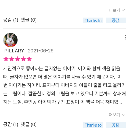
지원을 받아 개인적 의견을 담았습니다.​
어요. 다만 두 사람이 부모와 자녀 사이라는 것만 짐작할 뿐이죠.
책을 어려워하거나 자주 접해보지 않은 아이들이라면 이 책이 그
힌트는 이 책의 작가인 피트 오즈월드가 마지막 장에 남겼어요.
더보기
런 면에서 더욱 더 적합하지 않을까 싶네요. 아빠와의 단 둘만의
'아빠에게 그리고 아버지께'라고요.아마도 어린 시절에 아빠와 함
공감 (
1
)
댓글 (0)
여행을 아이들을 설레게 하는 강한 힘이 있는 것 같습니다. 엄마
께 했던 하이킹의 추억을 그린 게 아닐까 싶어요.이 책의 매력은
는 다소 서운할 수도 있겠으나 가끔은 아이와 아빠 단 둘만의 여
모든 상황을 내 마음대로 상상할 수 있다는 점이에요.책 속에 유
행이 필요한 것 같아요. 이런 여행이야말로 아이를 한층 더 성장
메뉴
일한 글자는 모두 의성어예요. 이야옹! 찌익! 딸깍! 아작아작!
시키고 아빠와의 관계 역시도 끈끈하게 만들어주는 보이지않는
PILLARY
2021-06-29
딱! 딱! 딱! 찰칵! 위하여! 갸르릉!소리만 들어도 뭔지 알 것 같
무언가가 있다고 믿거든요. 이 책은 글은 의성어 정도만 나와 있
죠? 그림과 함께 보면 그 소리가 들리는 듯한 착각이 들어요. 실
고 글밥은 전혀 없지만 아이와 아빠와의 여정을 통해 그림 이상의
제로 하이킹을 하게 되면 말수가 줄어들고 주변을 둘러보게 되는
개인적으로 좋아하는 글자없는 이야기. 아이와 함께 책을 읽을
많은 것들을 생각하게 합니다. 저는 개인적으로 다리를 건너갈 때
데, 그림책을 보는 동안 하이킹을 하는 기분이 살짝 들더라고요.
때, 글자가 없으면 더 많은 이야기를 나눌 수 있기 때문이다. 이
아이가 잠시 주저하는 모습이 인상적이었습니다. 먼저 건너간 아
아름다운 대자연 속에서 무슨 말이 필요하겠어요, 그냥 바라보면
번 이야기는 하이킹. 표지부터 아버지와 아들이 줄을 타고 올라가
빠는 반대편에서 아이를 향한 응원과 격려를 보내고 있는 모습이
되지...그건 부모와 아이 사이도 마찬가지인 것 같아요. 대화도 중
는 그림이다. 깔끔한 배경의 그림을 보고 있으니 기분까지 상쾌해
느껴지더라고요. 그리고 아빠를 믿고 아이는 다리를 건너고 아빠
요하지만 가끔은 서로 바라보고 손을 잡아주면서 꼬옥 안아주는
지는 느낌. 주인공 아이의 개구진 표정이 이 책을 더욱 재미있게
는 그런 아이에게 잘했다면 손을 내밀어 주고 있는 것 같았습니
것만으로 좋을 때가 있다는 걸.정말 멋진 하이킹이었어요.
읽을 수 있을 것 같다는 생각이 들었다. 이야기의 첫 장에 보이는
다. 책 곳곳에는 아침부터 설레어하며 아빠와 함께 길을 떠난 아
더보기
아이의 방. 그 방에는 수많은 흔적이 있었는데, 보자마자 아이의
이의 모습이 보여집니다. 얼마나 좋아했을까 싶은 마음이 느껴지
공감 (
1
)
댓글 (0)
성격을 파악할 수 있을 정도였다. 아이가 좋아하는 것을 함께 해