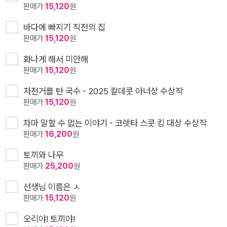
판매가
15,120
원
바다에 빠지기 직전의 집
판매가
15,120
원
화나게 해서 미안해
판매가
15,120
원
자전거를 탄 국수 - 2025 칼데콧 아너상 수상작
판매가
15,120
원
차마 말할 수 없는 이야기 - 코렛타 스콧 킹 대상 수상작
판매가
16,200
원
토끼와 나무
판매가
25,200
원
선생님 이름은 ㅅ
판매가
15,120
원
오리야! 토끼야!