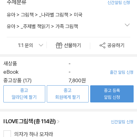
주제분류
신간알림 신청
유아
>
그림책
>
_나라별 그림책
>
미국
유아
>
_주제별 책읽기
>
가족 그림책
선물하기
공유하기
새상품
-
eBook
-
출간 알림 신청
중고상품 (17)
7,800원
중고
중고
중고 등록
알라딘에 팔기
회원에게 팔기
알림 신청
I LOVE 그림책 (총 114권)
신간알림 신청
의자가 하나 모자라