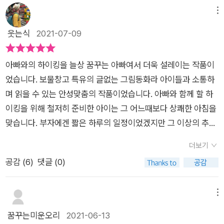
메뉴
웃는식
2021-07-09
아빠와의 하이킹을 늘상 꿈꾸는 아빠여서 더욱 설레이는 작품이
었습니다. 보물창고 특유의 글없는 그림동화라 아이들과 소통하
며 읽을 수 있는 안성맞춤의 작품이었습니다. 아빠와 함께 할 하
이킹을 위해 철저히 준비한 아이는 그 어느때보다 상쾌한 아침을
맞습니다. 부자에겐 짧은 하루의 일정이었겠지만 그 이상의 추억
으로 간직되는 선물이 아닐까요? 가볍게 백팩을 매고 지프차를
더보기
타고 국립공원으로 출발합니다. 예전 여행 에세이집에서 본 내용
공감 (
6
)
댓글 (0)
이 떠오르더군요. 미국이란 나라는 높은 산 전체가 국립공원으로
지정되 아이들에게 살아 있는 자연학습장 역할을 한다는 말을 말
이죠. 이 그림책은 외국 작가 손에 의해 그려지고 펼쳐져 그러한
메뉴
자연경관을 사실적으로 느끼게 합니다. 그런면에서 아이들과 여
꿈꾸는미운오리
2021-06-13