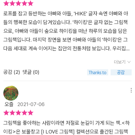
행, 등산을 계획하는 부모님께도 강력 추천드립니다.여행의 목적,
하이킹의 목적이 그림에 다 담겨 있습니다. 아이들과 동화를 나누
로프를 잡고 등반하는 아빠와 아들, 'HIKE' 글자 속엔 아빠와 아
며 주고 받을 말들이 상상이 가시나요? '너라면 낯설고 신기한 풀
들의 행복한 모습이 담겨있습니다. '하이킹'은 글자 없는 그림책
을 보게 된다면 어떤 기분일까?' 질문도 해보고 아빠의 생각도 아
으로, 아빠와 아들이 숲으로 하이킹을 떠난 하루의 모습을 담은
이에게 자연스럽게 나눌 수 있는 시간이 하이킹, 혹은 캠핑이라
그림책입니다. 마지막 장면을 보면 아빠와 아들의 '하이킹'은 그
여겨집니다. 낯선 풍경, 처음 만나는 설렘이 오히려 우리 모두를
다음 세대로 계속 이어지는 집안의 전통처럼 보입니다. 우리집에
자유롭게 하니까요. 이 하이킹의 목적이 무엇이든간에 순간을 자
도 아빠와 아들이 함께 하는 멋진 전통이 만들어지면 좋겠다는 생
녀와 보내고 누리는 것이 감사와 소중함이란 걸 그림책에서 배웁
더보기
각이 듭니다.​​이제 막 동이 트는 이른 아침, 아빠가 잠든 아들을 깨
니다. 때론 험란한 길도 나옵니다. 아이에게 도전의 길이죠. 아버
공감 (
2
)
댓글 (0)
웁니다. 아들 방을 둘러보니 모험을 좋아하고 자연을 사랑하는 아
지이자 부모는 이를 헤쳐 갈 수 있는 용기와 지혜를 자녀에게 선
이처럼 보입니다. 방안에는 곤충도감, 나침반, 망원경 등 하이킹
물해야합니다. 실제 무서움을 잘 타는 아이에게 더 큰 도움이 되
에 필요한 것들이 잔뜩 흐트러져 있습니다. ​오늘은 아빠와 아들이
메뉴
었던 장면같아요. 그림책이지만 아이에게 가능성을 선사해주는
하이킹을 떠나는 날입니다. 아들은 혼자서도 능숙하게 짐을 챙기
오즐
2021-07-06
장면을 통해 부모인 제가 더 안도의 한숨을 쉽니다. 아빠가 하지
고 아빠와 함께 집을 나섭니다. 아침해가 서서히 하늘을 물들이기
못한 걸 그림책의 작가가 대신해주니 말이죠. 아이와 아버지는 어
시작합니다. 도심을 벗어나 구불구불한 도로를 돌고 돌아 하이킹
려움을 극복합니다. 아빠는 또 다시 아이에게 괜찮냐고 질문하고
그림책을 좋아하는 사람이라면 저절로 눈길이 가게 되는 책.<하
을 시작할 장소에 도착합니다. 그리고 숲길을 걸어갑니다.​​ 그곳
아빠가 있어 용기가 절로 샘 솟는다고 자신감을 떨칩니다. 산 정
이킹>은 보물창고 [I LOVE 그림책] 컬렉션으로 출간된 그림책