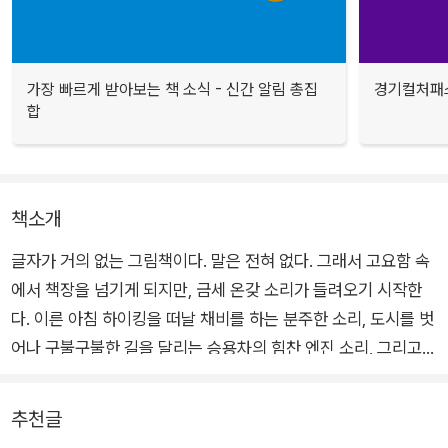
가장 빠르게 받아보는 책 소식 - 신간 알림 총집
경기컬처패스
합
책소개
글자가 거의 없는 그림책이다. 말은 전혀 없다. 그래서 고요함 속
에서 책장을 넘기게 되지만, 금세 온갖 소리가 들려오기 시작한
다. 이른 아침 하이킹을 떠날 채비를 하는 분주한 소리, 도시를 벗
어나 구불구불한 길을 달리는 승용차의 힘찬 엔진 소리, 그리고
산에 들어서면 고막을 청명하게 두드리는 새소리, 바람 소리, 물
소리까지 자연의 온갖 소리들이 생생하게 들려온다. 어둠을 바탕
추천글
으로 빛나는 별들처럼, 고요함을 배경으로 더욱 또렷해진 소리들