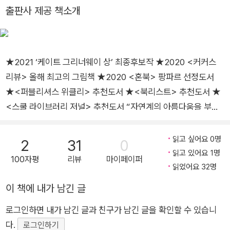
명이 들려주는 이야기』, 옮긴 책으로 『재미있는 내 얼굴』 『화가
출판사 제공 책소개
날 땐 어떡하지?』 『달케이크』 『우리들의 작은 땅』 『깡충거미는
점프 선수야』 『데이비드 호크니, 보고 또 보고 그리다』 등이 있다.
★2021 ‘케이트 그리너웨이 상’ 최종후보작 ★2020 <커커스
리뷰> 올해 최고의 그림책 ★2020 <혼북> 팡파르 선정도서
★<퍼블리셔스 위클리> 추천도서 ★<북리스트> 추천도서 ★
<스쿨 라이브러리 저널> 추천도서 “자연계의 아름다움을 부모
와 자식의 관계라는 렌즈를 통해 보여 준다.” -<퍼블리셔스 위클
리> “단순히 야외를 배경으로 한 그림책이 아니라, 추억과 유대
읽고 싶어요 0명
2
31
0
가 형성되는 방식을 따뜻하게 표현한다.” -<커커스 리뷰> ▶말
읽고 있어요 1명
100자평
리뷰
마이페이퍼
이 없는 그림책, 그러나 온갖 소리가 들리는 그림책 『하이킹』은
읽었어요 32명
글자가 거의 없는 그림책이다. 말은 전혀 없다. 그래서 고요함 속
이 책에 내가 남긴 글
에서 책장을 넘기게 되지만, 금세 온갖 소리가 들려오기 시작한
로그인하면 내가 남긴 글과 친구가 남긴 글을 확인할 수 있습니
다. 이른 아침 하이킹을 떠날 채비를 하는 분주한 소리, 도시를 벗
다.
어나 구불구불한 길을 달리는 승용차의 힘찬 엔진 소리, 그리고
로그인하기