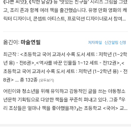
《나쁜 씨앗》, 《착한 달걀》 등 ‘맛있는 친구들’ 시리즈 그림을 그렸
고, 조리 존과 함께 여러 책을 출간했습니다. 유명 만화 영화의 캐
릭터 디자이너, 콘셉트 아티스트, 프로덕션 디자이너로서 참여하
고 있습니다. 현재 아내와 함께 세 아들을 키우며 미국 로스앤젤
레스에 살고 있습니다.
옮긴이:
마술연필
저자파일
신간알림 신청
최근작 :
<초등학교 국어 교과서 수록 도서 세트 : 저학년 (1~2학
년 용) - 전6권>
,
<역사를 바꾼 인물들 1~12 세트 - 전12권>
,
<
초등학교 국어 교과서 수록 도서 세트 : 저학년 (1~2학년 용) - 전
8권>
… 총 132종
(모두보기)
어린이와 청소년을 위해 유익하고 감동적인 글을 쓰는 아동청소
년문학 기획팀으로 다양한 책들을 꾸준히 펴내고 있다. 그중 『우
리 조상들은 얼마나 책을 좋아했을까?』는 초등학교 <국어> 교
과서에, 『1학년 전래동화』는 교사용 지도서에 각각 실렸다. 지은
책으로 『어린이와 청소년을 위한 독도 백과사전』 『우리 땅의 생