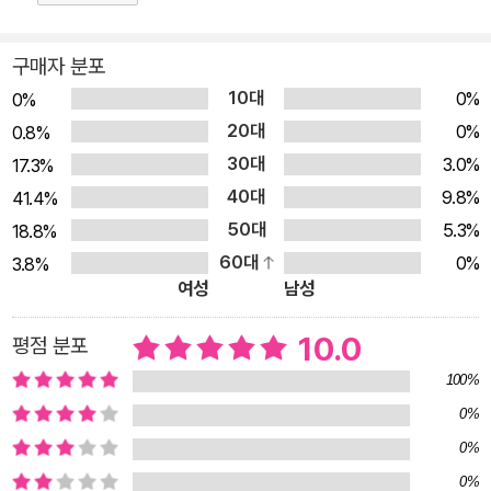
산에 들어서면 고막을 청명하게 두드리는 새소리, 바람 소리, 물
소리까지… 자연의 온갖 소리들이 생생하게 들려온다. 어둠을 바
구매자 분포
탕으로 빛나는 별들처럼, 고요함을 배경으로 더욱 또렷해진 소리
10대
0%
0%
들이다. 소리만이 아니다. 말이 없으니 숱한 것들이 세세히 보인
20대
0%
0.8%
다. 배낭에 들어가는 소소한 물품들과 덩달아 달뜬 고양이의 앙증
30대
3.0%
17.3%
맞은 움직임부터, 숲길에 핀 작은 풀꽃들과 무당벌레와 나비와 새
40대
9.8%
41.4%
들과 나무와 거대한 폭포와 푸른 하늘까지, 그리고 그 안에서 함
50대
5.3%
18.8%
께 몸을 움직이는 아빠와 아이의 표정까지, 하나하나 섬세하게 보
60대
0%
3.8%
여 독자들의 눈길은 수시로 머물고, 옮겨 가고 또 머물기를 반복
여성
남성
하게 된다. 그러면서 아빠와 아이가 함께하는 하이킹은 아주 특별
한 이야기가 된다. 말이 없어서 더욱 풍요로운 이야기가 된다. 보
10.0
평점 분포
물창고 <I LOVE 그림책> 컬렉션으로 출간된 피트 오즈월드의
100%
『하이킹』은 오랜 추억으로 남을 아빠와 아이의 아주 특별한 하루
0%
를 담은 그림책이다. 단순히 자연의 아름다움을 보여 주는 게 아
0%
니라, 부모와 자식의 관계라는 렌즈를 통해 자연의 경이를 보여
0%