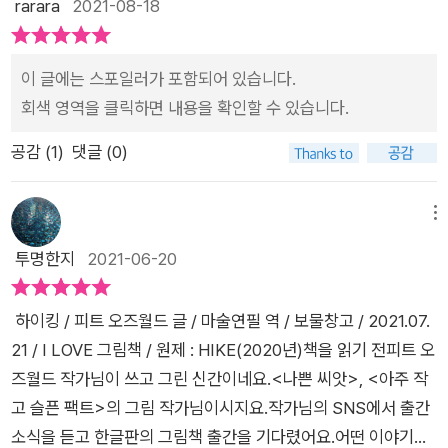
rarara
2021-08-18
하이킹.지도를 보며 산을 오른다. 토끼가 반겨주고 저 멀리 사슴
도 보인다. 흑곰의 발자국도 기록으로 남기고 아직 남아있는 눈으
이 글에는 스포일러가 포함되어 있습니다.
로 아빠와 눈싸움도 한다. 넓은 계곡을 지날 때에는 두려움도 들
회색 영역을 클릭하면 내용을 확인할 수 있습니다.
지만 아빠를 믿고 도움을 받으며 안정감을 느낀다. 간식도 먹고,
준비 해 온 작은 나무도 심으며 정상에 오른다. 기념사진 찰칵. 평
공감 (
1
)
댓글 (0)
생도록 마음에 남겠지.ㅡ​아이의 호기심, 아버지의 자상함, 자연의
위대함, 사랑과 관심, 믿음과 안정, 따뜻함과 경이로움을 느껴진
메뉴
다. ​가족 앨범에 또 하나 늘어난 그 아름다운 추억. 모든 아이들이
자신을 믿고 항상 함께 해 주는 든든한 조력자와 이런 추억들을
투명한지
2021-06-20
많이 많이 쌓아가며 자랐으면 좋겠다. ​​* 출판사로부터 도서를 지
원받고 감동적으로 읽은 후 작성한 지극히 주관적인 서평입니다.
하이킹 / 피트 오즈월드 글 / 마술연필 역 / 보물창고 / 2021.07.
*​#하이킹 #피트오즈월드 #마술연필 #보물창고 #ILOVE그림책
21 / I LOVE 그림책 / 원제 : HIKE(2020년)책을 읽기 전피트 오
#보물창고신간 #보물창고지원도서 #제18기푸른책들신간평가
즈월드 작가님이 쓰고 그린 신간이네요.<나쁜 씨앗>, <아주 작
단 #자연 #사랑 #아름다운책 #그림책추천
고 슬픈 팩트>의 그림 작가님이시지요.작가님의 SNS에서 출간
소식을 듣고 한글판의 그림책 출간을 기다렸어요.어떤 이야기일