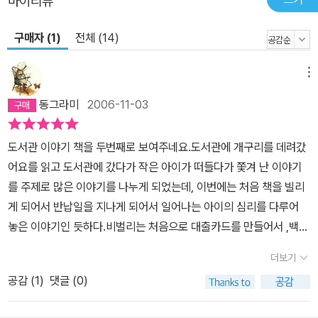
마이리뷰
구매자 (1)
전체 (14)
메뉴
동그라미
2006-11-03
도서관 이야기 책을 두번째로 보여주네요.도서관에 개구리를 데려갔
어요를 읽고 도서관에 갔다가 작은 아이가 떠들다가 쫓겨 난 이야기
를 주제로 많은 이야기를 나누게 되었는데, 이번에는 처음 책을 빌리
게 되어서 반납일을 지나게 되어서 일어나는 아이의 심리를 다루어
놓은 이야기인 듯하다.비벌리는 처음으로 대출카드를 만들어서 ,백악
기 시대의 공룡들이라는 제목의 크고 반질반질한 책을 빌리게 되었
더보기
다.비벌리는 이 공룡책을 재미있게 열심히 읽었는데, 반납일 4월 7일
공감 (
1
)
댓글 (0)
을 잊어버리고 그만 4월 8일이 되어버렸다. 친구 실라에게 반납일을
넘기면 어F게 되는지를 물어보니, 많은 돈을 내야한다고 한다. 칼튼