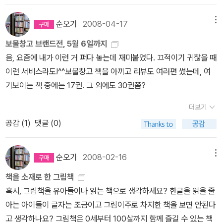
이 규정지어놓은 틀에 의해 우리 아이들이 자기와 조금 다른 이들과
이로 만든다.앤서니 브라운의 그림책.자기가 좋아하는 책을 소개하는
법
책 속에 길이 있고 답이 있다. 한솔아 너는 아직 잘 모르겠지만...
만, TV를 치우고 그렇게 해 놓으면 도서관 분위기가 날 거 같아요.다
만남자체를 포기하지는 말았으면 한다. 286. 사라진 섬을 찾아라!
침팬지와 같이 책벌레가 될 수 있다.세살 버릇, 여든까지~~~ 보드북
현실에서는 할 수 없는 일이지만, 책에서는 무엇이든 할 수 있
순오기
2008-04-17
메뉴
리미는 안 보이게 예쁜 그림으로 가려 놓을까? 우리 아들 초딩때 야
(웅진어린이과학공작소, 환경과 미래)사라진 섬을 찾아나선 유엔과
이라 유아에게 좋다.'와작와작 꿀꺽 책을 먹으면 맛이 있을까?'책을
지. 365. 도도새는 어디로 갔을까? (웅진어린이과학공작소 -
구공 던져서 유리를 깼는데, 10년 만에 단장을 해줘야지.ㅋㅋ 화장
보물창고 브랜드전, 5월 6일까지
학수사대. 환경문제를 재미나게 풀어냈다. 7살 한솔이도 재미나게 읽
야금야금 씹어먹는 아이, 이 책은 정말 귀퉁이가 뜯어 먹은 것처럼 되
환경과 미래)도도새는 물론이고 세상에는 사라진 것들이 정말 많다.
실 문 옆에 걸린 선반에는 화분을 올려 두었고, 거실 창 앞에 철제 책
음, 요즘에 내가 이런 거 퍼다 놓는데 재미붙였다. 끄적이기 귀찮을 때
어내는 책. 287. 짠 변장하는 산동물
한솔이가 읽고 읽고 또 읽는 책.
어 있어 아이들을 어리둥절하게 만든다. 하지만, 다 읽고 난 아이들은
환경에 대한 생각을 다시 하게 하는 책. 366. 모두 함께 사는 지구 (웅
꽂이를 하나 더 들여서 나란히 나란히..... 어찌됐든 오늘 EBS 피디
이런 서비스라도!^^보물창고 책을 아끼고 리뷰도 여러편 썼는데, 여
이 시리즈의 책을 다 좋아하지만, 특히 변장하는 동물들에 대한 이 책
왜 그런지 깨닫곤 '아하~' 소리친다.요즘의 도서관은 다 전자화되어
진어린이과학공작소 - 환경과 미래)지구상에 존재하는 수많은 생물
와 카메라 담당하신 분이 온다니까, 1시부터 촬영을 하긴 하나 봅니
기보이는 책 중에는 17권. 그 외에도 30권쯤?
은 특히 많이 읽은 듯하다. 288. 반가워 듀크
강아지를 키우고
조금 맞지 않는 부분을 발견하지만, 옛날엔 그랬구나 이해할 수 있는
들 중에서 개구리에 집중하여 볼 수 있는 책. 367. 귀족고양이 (프뢰
다.작가는 현재 우리 생활과 조금 다른 연출을 원하는데, 어쩌면 줄다
싶지만 그러지 못하는 한솔이. 그래서일까 이 책을 통해 많은 걸 읽고
책이다, 학교마다 도서관이 있고, 대출시스템이 좋은지라 연체의 공
벨 디즈니자이언트 명작)부자집에서 귀족처럼 살아온 고양이가 집사
더보기
리기를 해야 될 듯합니다.자기들이 보여주고 싶은 장면을(만) 담으면
알아가는 중이다. 텔레비전 프로그램도 강아지 관련 프로그램을 찾아
포를 느꼈던아이들은 책 속 비벌리에 공감한다.흑백의 연필삽화로 도
의 계략으로 버려진다. 고양이들이 집으로 찾아오는 과정에서 집에서
공감 (
1
)
댓글 (0)
다큐가 아니니까.... 50분 다큐에 직장독서, 가정독서.... 이런 식으로
서 보는데, 얼마전 동물병원에 갔다온 뒤로 그 관심이 더 커진듯하
서관의 이곳저곳을 보여준다. 분류별 도서영역을 설명하는데 유치원
의 안락함이 아닌 세상을 구경한다. 그리고 고양이들을 버렸던 집사
몇 개 들어가는데가정(족)독서에 몇 몇 가족이 참여하는 줄 알았는데,
다. 289. 세상에서 가장 유명한 변기
백남준의 작품을 한번 보고
기 아이들에게 좋을 듯하다. 엄마와 같이 도서관 나들이 경험이 있는
가 벌을 받는다. 저 고양이들이 고양이가 아니라 사람이라고 해도 이
가정(족) 독서는 우리가족만 찍는대서 좀 부담이 되지만,최대한 우리
나면 꼭 이 책을 꺼내온다. 이 책 뒤에 백남준의 작품이 실려잇기 때문
순오기
2008-02-16
메뉴
아이라면 다 알아들을 수 있는 이야기.'히야~이런 것들이 애완동물이
야기가 될 것 같다. 368. 수리수리마하수리 (프뢰벨 다중지능3단계
가족 실생활을 그대로 보여주는 쪽으로 가보렵니다. 그동안 도서관에
인데. 현대미술을 이해하는데 조금이나마 도움이 되지 않을까싶
야!' 애완동물의 수준에 눈이 휘둥그래지고, 도서관에 같이 갈 수 있는
- 언어지능 6, 끝말잇기)신데렐라 이야기를 모티브로 끝말잇기를 하
책을 소재로 한 그림책
관한 책이나 독서에 대한 책을 읽고 사고... 현재 늘푸른 도서관 소장
다. 290. 102마리 달마시안 (프뢰벨 디즈니자이언트 명작)강아
애완동물이 마구 부러운 녀석들! 하지만 도서관에서 어떻게 해야 하
며 어휘를 늘려가는 책. 한솔이가 읽기에는 조금 쉽지만 그래도 읽을
혹시, 그림책을 유아들이나 읽는 책으로 생각하세요? 한글을 읽을 줄
도서만 담아봅니다.<도서관> 엘리자베스 브라운의 삶을 꿈꾸며....
지에 대한 관심이 집에 있는 강아지책들로 옮아가 다시 읽은 책. 29
는지를 알려주는 책으로 도서관 출입을 하는 아이들에게 읽어주면 최
만하다
아는 아이들이 글자는 조금이고 그림이주로 차지한 책을 보면 안된다
쓸고 닦고 청결 주부보다는 책읽기를 더 좋아한 덕에, 책도 쌓이고 먼
1. 내 이웃은 강아지
이 책은 강아지에 대한 책은 아니다. 주인공이 강
고다!마을 도서관을 꿈꾸는 내게 최고의 책으로 간택된 책이다.^^책
고 생각하나요? 그림책은 0세부터 100살까지 함께 즐길 수 있는 책
지도 쌓이고...^^ 접힌 부분 펼치기 ▼