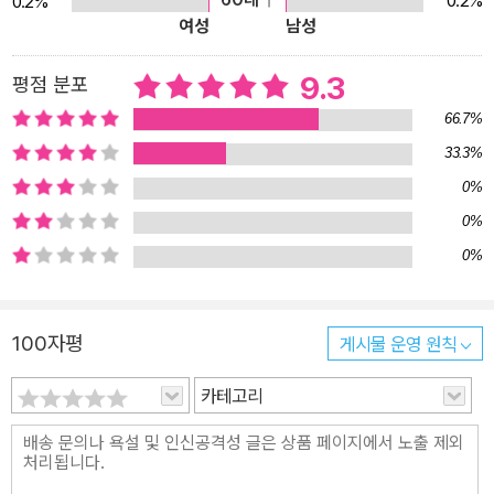
0.2%
0.2%
여성
남성
9.3
평점 분포
66.7%
33.3%
0%
0%
0%
100자평
게시물 운영 원칙
카테고리