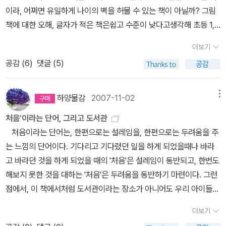
아지일 뿐이다. 나와 다른 사람에 대한 생각을 하게 하는 책인데, 한솔
을 좋아하는 엘리자베스 브라운처럼 '나도 나중에 저렇게 할거에요'
이라, 어쩌면 유일하게 나이의 벽을 허물 수 있는 책이 아닐까? 그림
펼친 부분 접기 ▲ 아~ 추가하는 자랑질!^^ EB
이는 오로지 주인공이 강아지라는 이유로 다시 읽은 책. ^^; 292.
생각하는 녀석들이 한 둘쯤은 생긴다. 세상을 위한 비전을 갖는다는
책에 대한 오해, 글자가 적은 책은쉽고 수준이 낮다고생각해 초등 1,2
S 다큐팀에서 우리집에 촬영온다는 페이퍼를 본 000 출판사에서 늘
마당을 나온 암탉
개인적으로는 황선미 작가의 동화책으로 나온 '마
의미에서도 참 좋은 책으로 추천한다. 나도 엘리자베스 브라운 같은
학년이 되면 글자가 빽빽히 들어찬 책을 쥐어줘야 안심하는 건 아닌
푸른 작은도서관 소장 리스트를 확인하고, 내게 없는 책과 소식지를
당을 나온 암탉'을 더 좋아하는데, 애니메이션 영화를 본 뒤 이그림책
더보기
삶을 꿈꾸며...도서관 책을 내 책이라고 우기는 롤라, '벌레랑 나비랑
지? 하지만, 그림책이 수준이 낮거나 독서의 질을 떨어뜨리는 건 아
한보따리 보내왔다.감짝선물은 언제나 감동의 쓰나미를 몰고 온다~
을 보면서 다시 회상하는 듯하다.
공감 (
6
)
댓글 (5)
딱정벌레가 나오는 책'만 보겠다는롤라를 설득시켜세상엔 얼마나 재
니다. 그림책은 문학, 과학, 역사, 인물, 철학 등 모든 주제를 다루기
~~~ ^^ 아래 세 권은 공교롭게 구판 소장했는데, 개정판을 얻었
미있는 책이 많다는 걸 알려주는 찰리.도서관 책은 내 책이 아니고 누
에, 여러 분야의 그림책을 읽은 아이는 다른 책도 쉽게 받아 들인다.그
다. 양철북은 내게 여러모로 고마운 출판사입니다.
구나 같이본다는 것과아무리 좋은 책도 편식하면 안된다는 걸 알려준
림책은 아이들이 가장 먼저 접하는 예술작품으로 잘 그린 그림책은
소장도서 리스트에 추가하겠습니다!
하양물감
2007-11-02
메뉴
다.를리외르란 책에 새로운 생명을 불어넣는 직업이다. 책을 아름답
한 폭의 명화와 같다. 좋은 그림책을 많이 본 아이들은 색감이 좋고 형
처음'이라는 단어, 그리고 도서관
게 오래 보관할 수 있게 한다니 얼마나 매력적인가! 수채화 그림과 더
태도 잘 그리며, 상상력도 뛰어나화면도 척척 잘 구성해낸다. 우리 아
처음이라는 단어는, 한편으로는 설레임을, 한편으로는 두려움을 주
불어 마음을 앗아가는 책! 이 책은망가질까봐 절대 빌려주지 않고, 오
이들은 셋 다 그림책을 보며 미술적인 감성과 감각을 키웠고, 스무 살,
는 느낌의 단어이다. 기다리고 기다렸던 일을 하게 되었을때나 바라
로지 나혼자 즐긴다.^^내용과 제목이 안 어울려서 '아름다운 책'이 아
열여섯 살, 열네 살이 된 지금도 즐겨보는 그림책 매니아다. 그림에 대
고 바라던 것을 하게 되었을 때의 '처음'은 설레임이 동반되고, 한번도
니라, '쓸모있는 책'이라고 붙여야 될 것 같은 이야기다. 실제 생활에
한 감성과 재능을 키울 수 있는 그림책을 주제별로 정리해 본다. 오늘
해보지 못한 것을 대하는 '처음'은 두려움을 동반하기 마련이다. 그런
서도 책은 여러모로 쓸모 있다는 공감을 하게 한다. 책 내용을 실제처
은 책을 주제로 유아부터 어른까지 즐길 수 있는 그림책을 주인공으
점에서, 이 책에서처럼 도서관이라는 장소가 아니어도 우리 아이들이
럼 느끼며 책에 빠져드는 동생 빅토르가 사랑스럽다. 반전이 아주 맘
로 모시는데, 다 외국책 뿐이다. 우리 창작 그림책은 없는지 생각나지
처음 만나는 세상은 언제나 설레임과 두려움이 공존하고 있다.그렇다
에 드는 쓸모있는 책!심심한 사자가 도서관에 왔다. 아이들과 같이 사
않으니, 아시는 분은 알려주세요!아이들은 '샤를 엠마뉘엘'이라는 프
더보기
면, 도서관에 처음 간 아이는 어떤 느낌일까? 집이 아닌 공공의 장소
서선생님의 이야기도 듣고... 꿈같은 얘기다.^^그러나 사고가 일어나
랑스적인 주인공 이름을 불러대며 좋아했다. 특히 요 녀석이 책을 읽