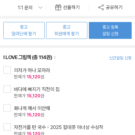
선물하기
공유하기
중고
중고
중고 등록
알라딘에 팔기
회원에게 팔기
알림 신청
I LOVE 그림책 (총 114권)
신간알림 신청
의자가 하나 모자라
판매가
15,120
원
바다에 빠지기 직전의 집
판매가
15,120
원
화나게 해서 미안해
판매가
15,120
원
자전거를 탄 국수 - 2025 칼데콧 아너상 수상작
판매가
15,120
원