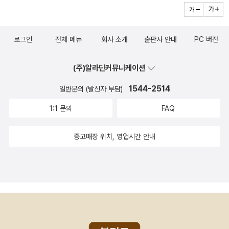
상에 대한 두려움을 가볍게 해소시켜준 점이 참 마음에 드는 책이다.
일 듯...책이 어떻게 만들어지는지 이해하기 좋은 책이다. 딱딱한 내용
베스 브라운 같은 삶을 꿈꾸며...자기 전에 읽은 책 속 주인공이 내 꿈
다컴퓨터 금지로 인해서 겪는 작은 애피소드와 외로운 할머니와 소녀
이 책을 읽으면서 아이들과 공공장소에서 지켜야할 것에 대해 이야기
이지만 만화로 되어 있어 좋아했다. 이 다음에 만화가나 작가를 꿈꾸
속에서 함께 논다면 얼마나 재미있을까? 하지만 꿈 속에서 나를 잡아
의 이야기촌놈과 떡장수할머니이 손주 이야기. 마니또 이야기 그리고
를 나누어보면 더 좋을 것 같다. 특히, 도서관에서 빌린 책을 어떻게
는 초등생들의 필독서로 추천한다.아이들은 '샤를 엠마뉘엘'이라는 프
먹으려는 늑대가 침을 줄줄 흘리고 있어도 과연 재미있을까? 하하하
로그인
전체 메뉴
회사 소개
출판사 안내
PC 버전
십자수 이야기 이모든 이야기가 우리아이들의 이야기다,256번째도
다루어야하는가에 대해서 함께 이야기한다면 더 좋지 않을까?
랑스적인 주인공 이름을 불러대며 좋아한다. 특히 요 녀석이 책을 읽
~~ 누가 저 늑대를 물리칠까?요즘의 도서관은 다 전자화되어 조금
깨비 아부지너무 현대사회에 치여사는 우리 아버지그 아버지의 어린
을때마다 ?를 '물음표'라고 소리내는 것을 따라한다.글을 모르는 햄스
맞지 않는 부분을 발견하지만, 옛날엔 그랬구나 이해할 수 있는 책이
(주)알라딘커뮤니케이션
시절과 너무 힘든 세상에서 벗어나고픈 아버지 이야기를우리들이 좋
터들이 나오니까 아이들은 책 읽을 줄 안다고 우쭐댔고, ?를 '무름표
다, 학교마다 도서관이 있고, 대출시스템이 좋은지라 연체의 공포를
아하는 도깨비를 등장시키면서 도깨비를 너무 좋아하던 아버지가 찾
1544-2514
일반문의 (발신자 부담)
오오'라고 쓴 햄스터들을 한껏 조롱하는 즐거움도 느끼는 책이다.^^
느꼈던 아이들은 책 속 비벌리에 공감한다.책을 읽어주다 피곤한 엄
아간곳이 도깨비이야기를 듣고 자란곳이다그런데 그곳에서 도깨비를
글밥이 많아 초등 저학년에좋을 책이다.
1:1 문의
FAQ
마는 잠이 들고, 책 속의 곰은 새끼들의 먹이를 찾아 나온다. 엄마와
만난다그리고 그곳에서 진정한 사랑과 가족의 중요함을 느낀다,
곰이 자리 이동을 하여, 엄마는 책속에서 잠들어 쉬고 싶다는 소원을
중고매장 위치, 영업시간 안내
이룬다~ 헉, 그럼 곰이 엄마 대신 우리집으로 온단 말이야?책이 어떻
게 만들어지는지 이해하기 좋은 책이다. 딱딱한 내용이지만 만화로
되어 있어 좋아했다. 이 다음에 만화가나 작가를 꿈꾸는 아이들의 필
독서로 추천한다.'와작와작 꿀꺽 책을 먹으면 맛이 있을까?' 궁금해서
나도 이 책을 먹어보고 싶다~~~~ 이 책은 아직 못 읽어서 뭐라고 할
말이 없어용!ㅠㅠ'용이랑슬이랑'님 페이퍼에서 본 생각이 나서 미리보
기 했더니, 여기에 넣어도 될 듯해요. 음~~ 이 책도 기회 되면 봐야겠