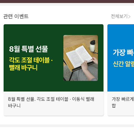
관련 이벤트
전체보기
8월 특별 선물. 각도 조절 테이블 · 이동식 빨래
가장 빠르게
바구니
합