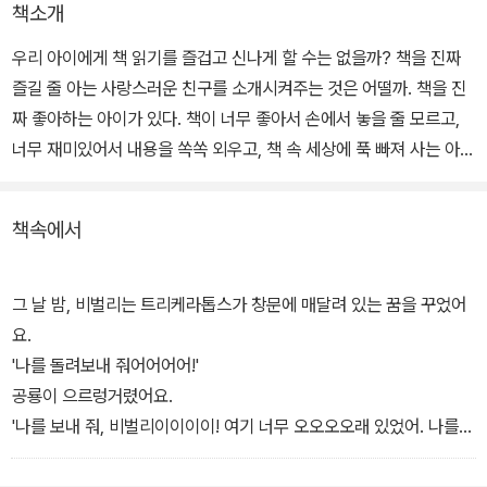
책소개
우리 아이에게 책 읽기를 즐겁고 신나게 할 수는 없을까? 책을 진짜
즐길 줄 아는 사랑스러운 친구를 소개시켜주는 것은 어떨까. 책을 진
짜 좋아하는 아이가 있다. 책이 너무 좋아서 손에서 놓을 줄 모르고,
너무 재미있어서 내용을 쏙쏙 외우고, 책 속 세상에 푹 빠져 사는 아이
가 있다.
책속에서
도서관에서 처음 빌린 공룡 책을 꼼꼼히 읽는 비벌리. 공룡 그림도 그
려보고 원시림 모형도 만들어 보는 동안 비벌리는 길고 어려운 공룡
이름은 물론, 책의 쪽수까지 외우게 된다. 하지만 책에 푹 빠져 있던
그 날 밤, 비벌리는 트리케라톱스가 창문에 매달려 있는 꿈을 꾸었어
나머지 제때 반납을 못하고 그 두려움 때문에 책 속 공룡이 나오는 악
요.
몽을 꾸게 된다.
'나를 돌려보내 줘어어어어!'
공룡이 으르렁거렸어요.
다행히 이튿날 무사히 책을 반납하게 되고, 대출기간을 잊으면서까지
'나를 보내 줘, 비벌리이이이이! 여기 너무 오오오오래 있었어. 나를
열심히 책을 읽은 결과 공룡에 대해 해박해지고, 비벌리만큼 공룡에
보내주지 않으면 너를 잡아먹을 테야!'
호기심이 많은 새로운 친구를 사귀게 된다. 그리하여 '어린이 공룡 탐