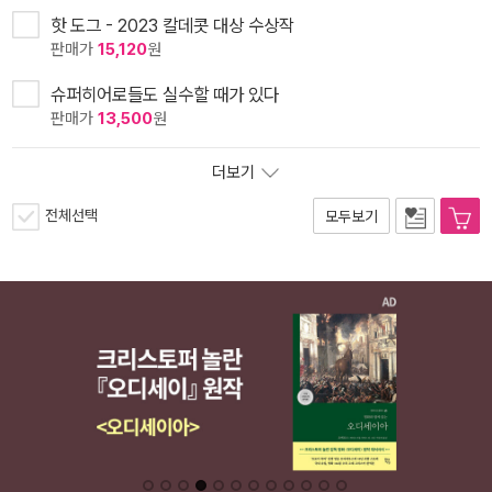
핫 도그 - 2023 칼데콧 대상 수상작
판매가
15,120
원
슈퍼히어로들도 실수할 때가 있다
판매가
13,500
원
더보기
전체선택
모두보기