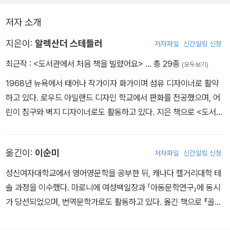
'하지만 넌 초식공룡이잖아!'
구단'이 결성된다.
비벌리가 소리쳤어요.
저자 소개
'식물만 먹는 거라고! 책 42쪽이랑 43쪽에 나와 있단 말이야!'
책을 좋아하고, 제대로 읽고, 즐기고, 또 이용하는 방법에 관한 모든
비벌리는 놀라서 잠이 깼어요. 엄마가 침대 끝에 앉아 있었어요.
지은이:
알렉산더 스테들러
저자파일
신간알림 신청
것이 짧고 단순한 이야기 한 편에 다 들어 있다. 마지막으로 책은 새로
'왜 그러니, 비벌리?'
최근작 :
<도서관에서 처음 책을 빌렸어요>
… 총 29종
(모두보기)
운 세상을 만들게 한다는 교훈도 전해준다. 책을 통해 새로운 지식을
엄마가 걱정스레 물었어요.
1968년 뉴욕에서 태어나 작가이자 화가이며 섬유 디자이너로 활약
얻게 하고, 새로운 친구를 사귀게도 만들어 준다는 것을.
'책을 반납해야 해요. 공룡이 화가 났어요. 델 선생님은 벌금으로 내
하고 있다. 로우드 아일랜드 디자인 학교에서 판화를 전공했으며, 어
돈을 다 빼앗을 거예요. 그리고 난 감옥에 가기 싫어요!'
린이 침구와 벽지 디자이너로도 활동하고 있다. 지은 책으로 <도서관
엄마는 비벌리를 살포시 안아주었어요.
에서 처음 책을 빌렸어요> 등이 있다.
'걱정 마, 책을 늦게 반납했다고 감옥에 간 사람은 아무도 없단다. 내
일 엄마하고 같이 가서 돌려주기로 하자.' - 본문 중에서
옮긴이:
이순미
저자파일
신간알림 신청
성신여자대학교에서 영어영문학을 공부한 뒤, 캐나다 캘거리대학 테
솔 과정을 이수했다. 마로니에 여성백일장과 「아동문학연구」에 동시
가 당선되었으며, 번역문학가로도 활동하고 있다. 옮긴 책으로 『골목
길이 끝나는 곳』, 『루비 홀러』, 『뚱보 생활 지침서』, 『내 마음의 애니』