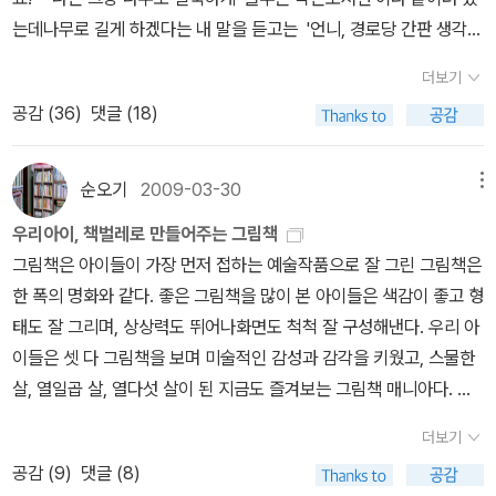
는 요즘 내가 말하지 않아도 한솔이가 꺼내와서 보는 책. 이와 관련있
헨젤과 그레텔 이야기
얼마전 헨젤과 그레텔을 다시 읽어줬다. 글밥
는데나무로 길게 하겠다는 내 말을 듣고는 '언니, 경로당 간판 생각하
는 다른 책 몇 권도 함께 준비해둬야겠다는 생각이 든다. 282.도서관
이 많은 책으로 갈아타고 있는 한솔이. 재미는 느끼지만 아직 다르게
는 거지? 그게 뭐야~ 그런 간판 보고 책 읽고 싶어 들어오는 아이가
에서 처음 책을 빌렸어요.
이 책을 집에서도 몇 번 읽은 적이 있는데,
더보기
생각하기에는 서툰 한솔이에게 이 책을 다시 한번 읽어보라고 주었
있겠어?''우리 도서관은 어린이만 오는 곳 아니야, 어른 책이 더 많
도서관에 갔다가 발견하고 읽은 뒤, 집에 와서 다시 찾아 읽은 책이다.
공감 (
36
)
댓글 (18)
다. 입장 바꿔 생각해보기를 연습할 수 있는 그림책. 360. 호랑
아.''그래도 그렇지. 그게 뭐야, 작고 이쁘고 산뜻하게 만들어야지!!'전
도서관에서 책을 빌릴 때 일어날 수 있는 일을 그려놓은 책이다. 도서
이 뱃속잔치
한솔이가 재미로 읽는 책. 전래동화라는 것이 들을 때마
화로 악을 써댄 독서회원 덕분에 요렇게 이쁜 이름표를 달게 되었습
관 환경(대출 등)이 달라져서 조금 안 맞는 부분도 있지만, 어쨌든 도
다 달랐듯이 한솔이도 전래동화 그림책을 그런 느낌으로 읽었으면 좋
니다. 요건 남편이 해준 선물이라 더 푸르게 푸르게 빛납니다!^^ 몇
순오기
2009-03-30
메뉴
서관을 가깝게 느끼게 하는 책이다. 283. 눈물바다
작가의 상상력
겠다. 361. 헨젤과 그레텔
여러번 읽을 때마다 나는 한솔이에게
해째 커튼을 제대로 걸지 않고 한쪽만 걸든가, 그도 안하던가 그랬는
이 책으로 나를 이끌게 한다. 재미난 표정과 상황이 이 책을 여러 번
우리아이, 책벌레로 만들어주는 그림책
다른 과제를 내준다. 이번엔 이 책에서 그레텔을 자세히 살펴보렴. 헨
데어제 드디어 거실 창에 짝으로 완벽하게 커튼을 쳤습니다.커튼 거
손에 잡게 한다. 개인적으로는 새로 나온 '커졌다'보다 '눈물바다'가 더
그림책은 아이들이 가장 먼저 접하는 예술작품으로 잘 그린 그림책은
젤과 그레텔에서 인물의 성격이 달라지는 부분이 있는데, 그레텔에게
는 고리가 많이 빠져서 제대로 걸 수 없었는데, 고리를 하나 하나 끼워
매력적이다. 284. 빕스의 엉뚱한 소원
눈물바다와 함께 보라고
한 폭의 명화와 같다. 좋은 그림책을 많이 본 아이들은 색감이 좋고 형
서 그런 걸 느낄 수 있을거야. 라고. 362. 토끼가 커졌어
토끼를
넣어 마무리했어요.누가?내가요!!요 사진은 우리 큰딸 보라고 올리는
꺼내 놓은 책. 빕스는 세탁실 빨래바구니 안에서 자신만의 상상의 세
태도 잘 그리며, 상상력도 뛰어나화면도 척척 잘 구성해낸다. 우리 아
제일 좋아하는 한솔이. 뭘 만들어도, 그림을 그려도 토끼를 많이 애용
거에요.^^저 커튼이 우리 큰딸 낳은 1989년에 당시로선 거금이었던
게로 가서 분한(?)마음을 풀어버리는데, 눈물바다의 그 녀석이 눈물
이들은 셋 다 그림책을 보며 미술적인 감성과 감각을 키웠고, 스물한
(?)한다. 이 책을 보면서 토끼가 작았을 때와 커졌을 때 무엇이 달라
9만원을 주고 만들었는데23년이 지난 지금도 괜찮아보이지 않나요?
로 털어버리는 것과 비슷하다. 285. 토끼와 늑대와 호랑이와
살, 열일곱 살, 열다섯 살이 된 지금도 즐겨보는 그림책 매니아다. 그
졌는지 이야기를 나누며 읽었다. 363. 무지개 물고기와 흰수염
ㅋㅋ 거실 전면에 있던 잡동사니 장식장을 치우고 3단 책장을 두고
담이와
혹시 이 책 읽고 나면 어른들 말을 다 거짓말로 여기지나 않을
림에 대한 감성과 재능을 키울 수 있는 그림책, 우리 아이, 책벌레로
고래
개인적으로는 무지개 물고기의 주인공들이 조금 마음에 안들때
책을 꽂았더니 보기에 좀 낫군요.개관식 하기 전에 여기에 가로 200
더보기
까? 하는 쓸데없는 걱정은 안해도 된다. 어른들이 걱정이 되어 과장
키우고 싶다면 이런 그림책을 보여주자!유아를 위한 보드북,책을 좋
가 많다. 그래도 무지개 물고기는 아이들이 좋아하니 읽을 때 옆에서
센티 세로 120센티 책꽂이를 맞춰 그림책을 꽂고, 위에 게시판을 걸
공감 (
9
)
댓글 (8)
되게 말하긴 했지만, 그것이 사실이기도 하니까 말이다. 다만, 어른들
아하는 우리 아이, 사랑스런 모습에 반한다.책읽는 엄마가 책읽는 아
어떻게든 입장 바꿔생각해보기를 권한다. 364. 영원히 사는
생각이었는데...이제 책꽂이와 게시판 만드는데 돈이 좀 들어가겠지