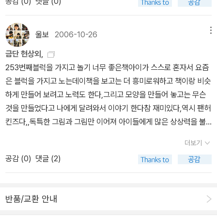
공감 (
0
)
댓글 (0)
에서 나의 것이 아닌 우리의 것을 사용하기 위한 준비단계라고 할 수
도서관에서 쫒겨나고...사자는 갈 곳이 없어 슬프고, 사서샘은 사자가
을때마다 ?를 '물음표'라고 소리내는 것을 따라했다. 글을 모르는 햄
있다. 아이들은 어디에서 공공의 물건, 공공의 장소라는 개념을 터득
안오니 허전하다.사자를 찾아나서야 할까?도서관 앞엔 사자의 동상
스터들이 나오니까 아이들은 책 읽을 줄 안다고 우쭐댔고, ?를 '무름
하게 될까? 보통은 놀이터가 아닐까 싶은데, 적어도 놀이터는 제재를
이 있는 그림도 부럽다.초등 저학년에게 좋을 바람직한 사서상을 보
울보
2006-10-26
메뉴
표오오'라고 쓴 햄스터들을 한껏 조롱하는 즐거움도 느끼는 책이다.^
가하거나 어떤 정해진 규칙이 존재하는 장소는 아니다. 그렇다면 어
여주는 그림책이다.도서관에서 책을 읽으며 자란 아이가 사서가 되어
^'소금 톡톡, 후추 톡톡' 하면서 책을 먹는 여우를 재밌어 한다. '책은
금단 현상외,
린이집이나 유치원에서 처음 사회를 만나고 공공의 물건에 대해 배우
그 도서관으로 돌아온다.책을 읽는 아이는 퀴즈왕이 될 수 있고 척척
읽는 것인지 먹는게 아니야!' 소리치던 녀석들은 책을 먹는다는 게 무
253번째블럭을 가지고 놀기 너무 좋은책아이가 스스로 혼자서 요즘
게 될 터이다. 우리 주변에서 아이에게 공공의 장소와 규칙에 대해 가
박사라는 것도 알려준다.^^책을 읽어주다 피곤한 엄마는 잠들고, 책
슨 뜻인지, 좋은 책이란 어떤 것인지 깨달을 수 있는 책이다.내용과 제
은 블럭을 가지고 노는데이책을 보고는 더 흥미로워하고 책이랑 비슷
르쳐줄 수 있는 좋은 곳이 어디가 있을까? 이럴 때, [도서관]은 너무
속의 곰은 새끼들 먹이를 찾아 나온다.엄마와 곰이 자리 이동하여, 엄
목이 안 어울려서 '아름다운 책'이 아니라, '쓸모있는 책'이라고 붙여야
하게 만들어 보려고 노력도 한다,그리고 모양을 만들어 놓고는 무슨
나 멋진 장소가 아닐 수 없다. 아이가 책을 자주 접하게 하는 동시에
마는 책속에서 잠들어 쉬고 싶다는 소원을 이룬다. 헉, 그럼 곰이 엄마
될 것 같은 이야기다. 실제 생활에서도 책은 여러모로 쓸모 있다는 공
것을 만들었다고 나에게 달려와서 이야기 한다참 재미있다,역시 팬허
사회적인 규칙을 가르쳐줄 수 있기 때문이다. 책을 빌리고 도서관을
대신 우리집으로 온단 말이야?환타지가 아니어도 책 속에선 무엇이
감을 하게 한다. 책 내용을 실제처럼 느끼며 책에 빠져드는 동생 빅토
킨즈다,,독특한 그림과 그림만 이어져 아이들에게 많은 상상력을 불
이용하기 위해 대출카드를 작성하는 것에서부터 책을 빌려서 읽고 반
나 가능하다.^^자기 전에 읽은 책 속 주인공이 내 꿈속에서 함께 논다
르가 사랑스럽다. 반전이 맘에 드는 쓸모있는 책!'히야~이런 것들이
려 일으킨다,254번째'도서관에서 책을 빌렷다그 기분은 어떨까어른
납하는 과정, 규칙을 어겼을 때의 행동에 대해서도 배울 수 있기 때문
면 얼마나 재미있을까? 하지만 꿈 속에서 나를 잡아먹으려는 늑대가
더보기
애완동물이야!' 애완동물의 수준에 눈이 휘둥그래지고, 도서관에 같
이 되어서 도서관에서 책을 빌리는것은 그냥 돈이 절약되었다지만아
이다. 이런 이야기가 딱딱한 설명문이나, 규칙벽보만으로 알게 되었
침을 줄줄 흘리고 있어도 과연 재미있을까? 하하하~~ 누가 저 늑대
공감 (
0
)
댓글 (2)
이 갈 수 있는 애완동물이 마구 부러운 녀석들! 하지만 도서관에서 어
이들은 자기 이름으로 대출증을 만들고 보고 싶은 책을 빌리고 반납
을 때는, 아이들에게 별로 효과가 없을 것 같다. 그런데, 이 책은 자연
를 물리칠까?패러디 동화의 진수를 보여준다.'소금 톡톡, 후추 톡톡'
떻게 해야 하는지를 알려주는 책으로 도서관 출입을 하는 아이들에게
하고그 것만으로도 신기하고 재미있을것이다,그래서 도서관이 책만
스럽게 도서관을 사용하는 방법에 대해서, 이야기를 이끌어내고 있
하면서 책을 먹는 여우를 재밌어 한다. '책은 읽는 것인지 먹는게 아니
읽어주면 최고다!책을 좋아하는 엘리자베스 브라운처럼 '나도 나중에
보는것이 아니라 책도 빌릴 수있는곳이란것을 알았다,255번재5개
다. 게다가 처음 만든 대출카드, 처음 빌린 책, 처음 반납기일을 어긴
야!' 소리치던 녀석들은 책을 먹는다는 게 무슨 뜻인지, 좋은 책이란
반품/교환 안내
저렇게 할거에요' 생각하는 녀석들이 한 둘쯤은 생긴다. 세상을 위한
의 단편으로 이루어진 동화다동화는 언제 읽어도 마음 한구석은 따스
비벌리의 심리상태를 예쁘게 그려놓았다. 아이들이 [처음] 만나는 세
어떤 것인지 깨닫게 하는 책이다.책을 주제로 한 최고의 베스트 셀러
비전을 갖는다는 의미에서도 참 좋은 책으로 추천한다. 나도 엘리자
하고 웃음이 저절로 나온다,아이들의 모습이 눈에 선하게 보이는듯하