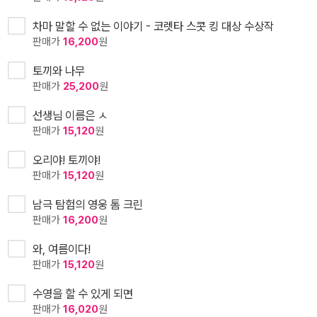
차마 말할 수 없는 이야기 - 코렛타 스콧 킹 대상 수상작
판매가
16,200
원
토끼와 나무
판매가
25,200
원
선생님 이름은 ㅅ
판매가
15,120
원
오리야! 토끼야!
판매가
15,120
원
남극 탐험의 영웅 톰 크린
판매가
16,200
원
와, 여름이다!
판매가
15,120
원
수영을 할 수 있게 되면
판매가
16,020
원