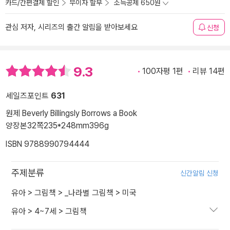
카드/간편결제 할인
무이자 할부
소득공제 650원
관심 저자, 시리즈의 출간 알림을 받아보세요
신청
9.3
100자평 1편
리뷰 14편
세일즈포인트
631
원제 Beverly Billingsly Borrows a Book
양장본
32쪽
235*248mm
396g
ISBN 9788990794444
주제분류
신간알림 신청
유아
>
그림책
>
_나라별 그림책
>
미국
유아
>
4~7세
>
그림책