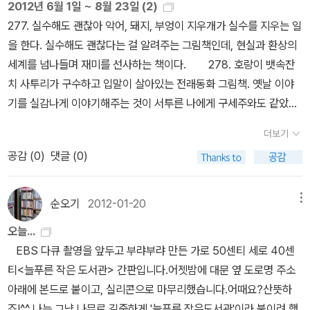
2012년 6월 1일 ~ 8월 23일 (2)
내 읽을 때마다 다른 생각을 하게 한다. 고릴라와 고양이가 친구가 되
277. 실수해도 괜찮아
악어, 돼지, 부엉이 지우개가 실수를 지우는 일
는 과정을 보다가, 고릴라보다 힘도 없고 덩치도 작은 고양이가 용기
을 한다. 실수해도 괜찮다는 걸 알려주는 그림책인데, 현실과 환상의
를 내어 고릴라와 함께 있게 되는 마지막 장면은 감동적이다. 친구는
세계를 넘나들며 재미를 선사하는 책이다. 278. 호랑이 뱃속잔
덩치나 힘이 아니라 마음으로 되는 것. 356. 요한나의 기차여행
치
사투리가 구수하고 입말이 살아있는 전래동화 그림책. 옛날 이야
'친구'에 대해 생각하게 하는 여러가지 책이 있다. 이 책도 처음에는
기를 실감나게 이야기해주는 것이 서투른 나에게 구세주와도 같았던
돼지가 작가와 이야기를 나누며 자신의 이야기를 만들어가는 과정만
책. 특히 유아를 대상으로 한 그림책 수업을 할 때 특별한 동화구연실
보았는데, 혼자 하는 여행에 친구가 동반하게 되는 이야기를 읽다보
더보기
력이 없어도 이목을 집중시킬 수 있었던 그림책이다. 물론 한솔이도
면 '친구'가 있다는 것은 살아가는 데 있어서 얼마나 소중한 것인가를
공감 (
0
)
댓글 (0)
재미나게 읽은 책. 279. 시간이 뭐예요?
이런 류의 책은 아무래도
다시 생각하게 한다. 357. 도서관에서 처음 책을 빌렸어요.
지하철
아이의 반응이 볼 때마다 달라지는 책이다. 시간에 관심을 가지는 때
을 타는 병관이의 이야기를 보면서 이제는 많이 바뀌었는데 하는 생
함께 읽으면 좋다. 다만, 조금 어려울 수가 있어서, 아이의 반응을 보
순오기
2012-01-20
메뉴
각을 하게 되는 것처럼 이 책도 도서관 환경이 많이 달라졌음을 고려
면서 적절하게 볼 필요가 있다. 280. 생각연필
읽을 때마다 다
하며 읽게 된다. 그럼에도 불구하고 한솔이는 이 책을 읽고 나면 꼭 도
오늘...
양한 생각을 끌어낼 수 있는 책. '생각'이라는 것이 쉬운 것이 아니다
서관에서 책을 빌려온다. 358. 세 친구의 즐거운 나들이
이 그림
EBS 다큐 촬영을 앞두고 부랴부랴 만든 가로 50센티 세로 40센
보니 수시로 꺼내보게 되는 책. 그러면서 아이의 상상력도 알아볼 수
책은, 여러가지 에피소드로 구성된다. 어울리지 않을 것 같은 세 친구
티<늘푸른 작은 도서관> 간판입니다.어젯밤에 대문 옆 도로명 주소
있었던 그림책이다. 이 책은 초등 고학년때까지도 계속 봐고 괜찮겠
돼지 발데마르, 수탉 프란츠, 생쥐 조니가 여러가지 이야기를 만들어
아래에 본드로 붙이고, 실리콘으로 마무리했습니다.어때요?산뜻하
다. 281. 치아괴물 트롤 (한국 헤밍웨이) : 이 때문에 신경쓰고 있
낸다. 아이들의 놀이와 생활을 엿볼 수 있는 그림책. 359. 진짜
죠!^^ 나는 그냥 나무로 길죽하게 '늘푸른 작은도서관'이라 붙이려 했