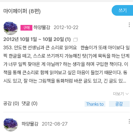
은 감옥에 가야 된다고 하고...그날 오후 도서관으로 가는데 배가 아파
쓰기
마이페이퍼 (8편)
서 내일 반납해야지 하면서 집으로 왔지만 저녁도 제대로 못먹고, 꿈
에 트리케라톱스가 나와서 돌려보내 달라고 한다. 안돌려보내면 잡아
하양물감
2012-10-22
메뉴
먹는다고 하네.비벌리가 놀라서 잠에서 깨어나고 엄마는 걱정스레이
물어오시고 비벌리는 반납일을 놓친것을 말씀드리고 엄마와 함게 내
2012년 10월 1일 ~ 10월 20일 (1)
일 반납하려 가기로 했어. 반납일이 늦었다고 감옥에 가는 사람은 없
353. 안도현 선생님과 큰 소리로 읽어요
한솔이가 또래 아이보다 일
다고 하신다.비벌리가 엄마와 함께 도서관으로 가서 델선생님께 반납
찍 한글을 떼고, 스스로 쓰기까지 가능해진 탓(?)에 묵독을 하는 단계
일을 넘겼다고 말씀드리며 책을 드리니, 다음에는 늦지 않도록 하라
가 너무 일찍 찾아온 게 아닐까? 하는 생각을 하며 구입한 책이다. 이
고 하시며, 이 책 재미있었지? 하며 물어시더니 이책을 찾은 친구가
책을 통해 큰소리로 함께 읽어보고 싶은 마음이 들었기 때문이다. 동
있다며 올리버라는 친구를 소개 해주셧어. 이렇게 해서 '어린이 공룡
시도 있고, 잘 아는 그림책을 동화처럼 바꾼 글도 있고, 긴 글도 있다.
탐구단'이 시작되었대요.처음 도서관에 가서 반납일을 어기게 되면
함께 큰 소리로 읽어보면서 이야기를 나눌 수 있어서 좋았던 책이
더보기
무척 걱정스러울 것이다.그래서 여러가지 생각과 일들이 벌어지는 심
다. 354. 야, 공이다
이야기 자체로는 그다지 흥미를 느끼지 못했
리를 묘사해 놓았다.아이들을 손을 잡고 도서관에 가서 이 주말에 책
공감 (
0
)
댓글 (0)
던 책인데, 한솔이가 텔레비전을 보다가 공이 나오면 이 책을 꺼내온
을 한권쯤 빌려와서 읽어보면 좋을 것 같다.
다. 쉽게 다가갈 수 있는 책이어서 공에 대한 다양한 시각을 갖게 한
다. 이 책을 읽는 것을 보면 백과사전이 좀 필요한 게 아닐까 하는 생
하양물감
2012-08-27
메뉴
각도 하게 된다. 355. 우리는 친구
앤서니 브라운의 책은 다시 꺼