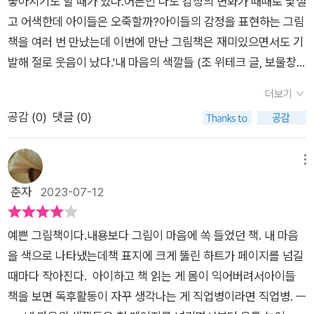
좋아지기도 할 때가 있다.어른인 나도 감정의 변화가 때때로 낯설
내 마음을 알아주길 바라는 마음, 친구의 마음을 알고 싶은 나의
들>> 을 읽고 저희집 아가씨는 자신의 마음 읽기, 마음 들여다보
고 어색한데 아이들은 오죽할까?아이들의 감정을 표현하는 그림
마음.자신과 친구의 마음을 서로 이해해주면서 우리 아이들이 행
기가 좀 더 쉬워진 것 같아요…소녀가 책의 마지막 페이지에서 한
책을 여러 번 만났는데 이번에 만난 그림책은 재미있으면서도 기
복하면 좋겠다는 바람도 생긴다. 우리는 살면서 감정이 수시로
질문을 잇님들께 하며 글을 맺을까 합니다. “비밀의 정원 같은 내
발해 절로 웃음이 났다.'내 마음의 색깔들 (조 위테크 글, 보물창
변한다. 아이도 어른도. 하루를 보내면서도 수많은 감정들이 교
마음의 색깔들이 보이니? 네 마음은 또 어떠니?”같이 들여다보
고 펴냄)'은 기분에 따라 다양한 색을 지닌 감정들을 하트에 담아
체된다.생기는 감정의 표현도 서툴다.이런 자신의 감정이 왜 생기
더보기
아요 :)<출판사로부터 책을 제공받았습니다>
두었다.첫 장을 펼치고 보니 아이의 마음이 참으로 다양하게 변하
는지도 잘 모른다.이 그림책을 통해 아이들에게 어떤 감정들이 어
공감 (
0
)
댓글 (0)
고 있다는 생각이 들었다.색색으로 펼쳐진 마음의 색깔들, 우리의
떨 때 생겼는지 물어보고, 감정이 생길 때마다 표현하게 해야겠다
마음도 이렇겠지?아이는 마음 속에 숨어있는 무언가를 찾기위해
는 생각이 든다.
마음의 문을 활짝 열었다.그런데 마음이 너무 뒤죽박죽이라 슬픔,
메뉴
기쁨, 떨림 등 다양한 감정에 따른 마음의 색깔을 보물 창고같다
춘자
2023-07-12
얘기한다.때때로 마음은 펑하고 터지기도 해서 감당하기 힘들기
도 하지만, 아이는 추스리기 힘든 감정까지 이름을 붙여 마음의
예쁜 그림책이다.내용보다 그림이 마음에 쏙 들었던 책. 내 마음
색깔을 알아보려고 한다.뒤로 갈수록 아이의 마음, 하트의 크기가
을 색으로 나타냈는데책 표지에 크게 뚫린 하트가 페이지를 넘길
점점 작아진다.마치 무지개처럼 펼쳐진 아이의 마음을 색깔들은
때마다 작아진다. 아이하고 책 읽는 게 몸이 익어버려서아이들
아이 스스로 자신의 감정이 상황에 따라 어떤 변화가 있는지 알게
책을 보면 독후활동이 자꾸 생각나는 게 직업병이라면 직업병. ㅡ
된다.이제 아이는 마음 속 감정들을 차분히 정리하며 우리를 향해