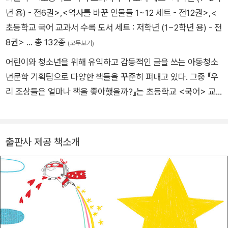
년 용) - 전6권>
,
<역사를 바꾼 인물들 1~12 세트 - 전12권>
,
<
초등학교 국어 교과서 수록 도서 세트 : 저학년 (1~2학년 용) - 전
8권>
… 총 132종
(모두보기)
어린이와 청소년을 위해 유익하고 감동적인 글을 쓰는 아동청소
년문학 기획팀으로 다양한 책들을 꾸준히 펴내고 있다. 그중 『우
리 조상들은 얼마나 책을 좋아했을까?』는 초등학교 <국어> 교
과서에, 『1학년 전래동화』는 교사용 지도서에 각각 실렸다. 지은
책으로 『어린이와 청소년을 위한 독도 백과사전』 『우리 땅의 생
명이 들려주는 이야기』, 옮긴 책으로 『재미있는 내 얼굴』 『화가
출판사 제공 책소개
날 땐 어떡하지?』 『달케이크』 『우리들의 작은 땅』 『깡충거미는
점프 선수야』 『데이비드 호크니, 보고 또 보고 그리다』 등이 있다.