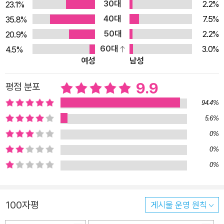
30대
2.2%
23.1%
자가 그림은 상처받은 마음을 상징한다. 아이들은 때때로 감정 표
40대
7.5%
35.8%
현에 서툴고 스스로도 자기 감정을 잘 이해하지 못한다. 그래서
50대
2.2%
20.9%
바로 지금 드는 마음이 어떤 감정인지 알려줄 필요가 있다. 가장
60대
3.0%
4.5%
중요한 것은 무지개 빛깔처럼 다채롭고 소중한 자신의 감정을 스
여성
남성
스로 살피고 표현하는 것이다. 이 그림책 『내 마음의 색깔들』은
9.9
평점 분포
한 아이의 목소리를 빌려 어린이 독자들이 자신의 마음에 더욱 가
까이 다가갈 수 있도록 도와준다. 마지막 장면에서는 “내 마음은
94.4%
비밀 정원이야.”라고 말하며 수십 개의 하트가 있는 정원을 보여
5.6%
주는데, 독자들에게 “네 마음은 또 어떠니?”라는 물음을 툭 던지
0%
며 스스로 답을 찾도록 남겨 둔다.
0%
0%
100자평
게시물 운영 원칙