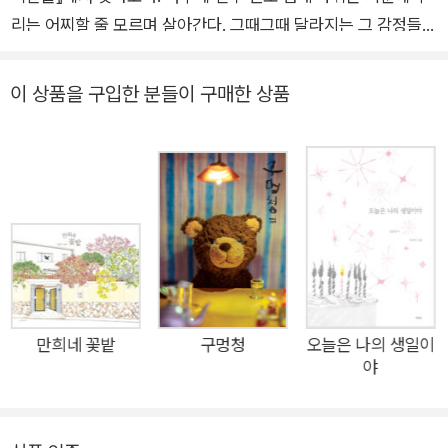
리는 어찌할 줄 모르며 살아간다. 그때그때 달라지는 그 감정들을
어떻게 알아차리고 표현할 수 있을까? 아이들뿐 아니라 어른들
조차도 결코 쉽지 않은 일이다. 보물창고 <I LOVE 그림책> 컬렉
이 상품을 구입한 분들이 구매한 상품
션으로 새로 출간된 『내 마음의 색깔들』은 때때로 자신의 마음을
이해하기 힘든 아이들에게 다정한 목소리로 말을 건넨다. 네가 느
끼는 여러 감정에 각각 이름을 붙이고, 네 마음의 색깔을 스스로
알아보라고. 그림책 『내 마음의 색깔들』은 한 아이의 마음속에 있
는 다양한 감정을 사랑스러운 이야기와 상상력 넘치는 그림으로
표현하고 있다. 각 책장에 있는 아이의 마음은 하트 모양으로 오
려져 있는데, 책장을 넘기면 그 하트 모양이 점점 더 작아지면서,
무지개 빛깔의 색색 층이 양파처럼 한 겹씩 벗겨지는 것처럼 보인
다. 이는 마치 아이의 마음속 깊은 곳으로 서서히 들어가는 느낌
만희네 꽃밭
구멍청
오늘은 나의 생일이
야
이 들게 한다. 이 과정을 통해 아이는 용감하고, 화나며, 차분하
고, 우울하며, 슬프고, 또 기쁜 자신의 감정들을 스스로 알게 된
다. 이 그림책을 보는 독자들도 책장을 넘기는 재미를 느끼는 동