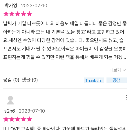
계가 아닐까요?'용감' 이라는 감정을 어떻게 표현하시겠어요?저
박가영
2023-07-10
때도 있어요. 좋아하는 사람을 만날 때나 선물을 기다릴 때 마음
는... 사자같은 마음, 해낼 수 있다는 믿음이요.아이가 받아들이기
이 설레지요.​오늘 나는 마음속에 무엇이 숨어 있는지 찾아보려고
는 어려울 것 같아요.사자같다고 하면 무서움이 먼저 떠오를 수도
내 마음의 문을 활짝 열었어. 노란 별처럼상냥한 마음, 하얀 눈송
날씨가 매일 다르듯이 나의 마음도 매일 다릅니다.좋은 감정만 좋
있잖아요.저자는 용감은 날개를 단 것 같다고 표현해요.가슴을 쫙
이처럼 가벼운 마음,뜨거운 불처럼 화난 마음... 기분에 따라 색깔
아하는게 아니라 모든 내 기분을 '보물 창고' 라고 표현하고 있어
펴고 힘차게 나아가면 이길 수 있다고 하죠.그리곤 열기구를 타고
이 자꾸자꾸 변하는 내 마음은 보물 창고 같아내 마음의 색깔들이
요.세상엔 수없이 다양한 감정이 있습니다. 좋으면서도 싫고, 슬
지구를 여행하는 느낌의 일러스트가 함께 해요.개인적으로 가장
너도 보이니? - 본문 중에서​​나의 모든 마음들은 여러 가지 색들
프면서도 기대가 될 수 있어요.아직은 아이들이 이 감정을 오롯히
마음에 든 것은 '화'에 대한 내용이에요.화가 나서 펑- 터지는 일
을 가지고 있답니다. 그리고 그런 마음들은 옳아요. 화가 나고, 슬
표현하는게 힘들 수 있지만 이런 책을 통해서 배우게 되는 거겠지
러스트와 함께 하트는 여전히 보여져요.화도 하나의 감정일 뿐이
프고, 외롭고, 기쁘고, 설레고, 짜증 나고, 즐거운 마음을 잘 알 필
요.우리가 반짝이고 예쁜 별을 볼 때의 기분, 누구나 기분좋고 상
라는 것을,자신의 감정이기에 아이가 조절할 수 있다는 것을 알게
더보기
요가 있답니다. 나의 마음을 표현할 줄 알아야 하지요. 저는 불편
냥한 상태입니다.반짝이는 별을 보고 싫어할 사람이 있을까요?
될 거라는 기대가 되요.화에 사로잡히면 격한 분노를 표출하기도
공감 (
0
)
댓글 (0)
한 마음들을 잘 표현하지 못했답니다. 나의 감정보다 다른 사람들
하지만 화가 나는 날도 있어요.아이의 마음 상태를 직관적인 그림
하죠.그렇다고 아이가 나쁜 건 아니라는 것을,하지만 옳지 않은
의 감정을 살피느라 제 감정에 솔직하지 못했답니다. 그림책을 읽
으로 딱 보여주고 있습니다.툭 건드리면 폭발할 것 같은 날들, 누
행동이니 고쳐야 한다는 것을,자신의 마음 속에 여전히 행복한 감
고 나누면서 나의 감정이 모두 옳다는 걸 알아갑니다. 저의 둘째
구나 겪는 감정 중 하나입니다.의도하진 않았지만 타인에게 상처
메뉴
정도 있다는 것을아이가 동화 책을 읽으며 스스로 알게 될 거라는
가 자신을 감정에 솔직하게 표현하지 못한 걸 봅니다. 감정의 단
를 주는 날도 있어요.친구의 마음도 아프지만, 상처를 준 내 마음
s2h6
2023-07-10
기대감이 들어요.내 마음의 색깔들은예쁜 일러스트가 아이의 상
어를 많이 알지 못해서 그런 건지? 아님 표현이 서툴러 그런 건지
도 참 아픈 날입니다.매일 다른 내 기분, 내일은 또 어떤 기분일까
상과 이해를 도와요.아이가 감정 대하기를 어려워한다면 읽어보
아이와 함께 책을 읽으며 감정에 대해 이야기해 봅니다. 둘째도
요?이런 기분일거라 기대했는데, 기대에 못 미치는 날도 있을테
시면 좋겠어요.입체 느낌의 하트로 책에 대한 호기심도 생길 거라
[I LOVE 그림책] 중 하나이다. 가운데 하트가 뚫려있는 색색깔의