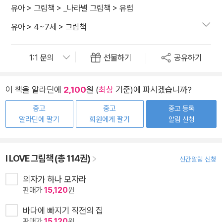
유아
>
그림책
>
_나라별 그림책
>
유럽
유아
>
4~7세
>
그림책
선물하기
공유하기
이 책을 알라딘에
2,100
원 (
최상
기준)에 파시겠습니까?
중고
중고
중고 등록
알라딘에 팔기
회원에게 팔기
알림 신청
I LOVE 그림책 (총 114권)
신간알림 신청
의자가 하나 모자라
판매가
15,120
원
바다에 빠지기 직전의 집
판매가
15,120
원