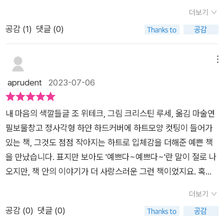
로 내 마음 속에서 일어나는 다양한 감정들에 대한 이야기입니다.
더보기
입체적으로 표현한 하트 모양의 그림은 뒤로 갈수록 점점 더 작아
공감 (
1
)
댓글 (0)
지는데요. 마치 내 마음 속 깊은 곳에 숨기고 있던 감정들을 찾아
가는 것 같은 느낌이 듭니다. 내 마음 속엔 어떤 감정들이 살고 있
을까요? 그 감정들에 이름을 붙이고 다양한 색깔로 표현해 볼까
메뉴
요? 긍정적인 감정이든 부정적인 감정이든 그 감정들을 알아차
aprudent
2023-07-06
리고 표현하는 것은 정말 중요하답니다. 감정들에 이름을 붙이고
다양한 색깔로 표현한 <내 마음의 색깔들>, 책을 읽다 보면 내
​내 마음의 색깔들글 조 위테크, 그림 크리스틴 루세, 옮김 마술연
마음엔 어떤 감정들이 살고 있는지와 더불어 모든 감정들은 의미
필보물창고​ 정사각형 하얀 하드커버에 하트모양 컷팅이 들어가
가 있고 소중함을 알게 된답니다. 오늘 나는 마음속에 무엇이 숨
있는 책, 그것도 점점 작아지는 하트로 입체감을 더해준 예쁜 책
어 있는지 찾아보려고 내 마음의 문을 활짝 열었어.정말 뒤죽박죽
을 만났습니다. 표지만 보아도 '예쁘다~예쁘다~'란 말이 절로 나
이지 뭐야?기쁨 조각, 눈물방울, 조마조마한 떨림, 그리고 즐거운
오지만, 책 안의 이야기가 더 사랑스러운 그런 책이었지요.​ 혹자
노래 몇 마디까지 다 들어 있어. 기분에 따라 색깔이 변하는 내 마
는 우리의 감정이 여러개가 아니라 불편함의 정도에 따라 달라지
음은 보물 창고 같아. '내 마음의 색깔들' 중~ 내 마음속엔 어떤
더보기
는 것이라고도 이야기 하더군요. 일리있는 말입니다. 하지만 이번
감정들이 살고 있을까요? 기쁨, 사랑, 행복, 즐거움 등등의 긍정
공감 (
0
)
댓글 (0)
에는 이 책에 나오는 아이가 자신의 마음을 들여다보는 방식으로
적인 감정들도 있지만, 분노, 슬픔, 두려움 등등의 부정적인 감정