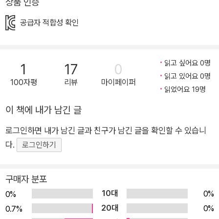
상품 인증
안, 그 모양과 색깔은 제각기 다르지만 모두 내가 가진 소중한 마
음이라는 의미를 저절로 깨닫게 된다. 책 속의 아이가 마음속에
공급자 적합성 확인
있는 것들을 하나하나 꺼내며 차분히 들려주는 이야기는 아이들
에게 많은 공감을 불러일으키며, 각자 자신의 마음을 찬찬히 들여
다볼 수 있도록 도울 것이다. ▶“기분에 따라 색깔이 변하는 내
읽고 싶어요 0명
1
17
0
마음은 보물 창고 같아.” 오늘, 아이는 마음속에 무엇이 숨어 있는
읽고 있어요 0명
100자평
리뷰
마이페이퍼
읽었어요 19명
지 찾아보려고 마음의 문을 활짝 연다. 그런데, 마음속은 그야말
로 뒤죽박죽이다. 기쁨 조각, 눈물방울, 조마조마한 떨림, 그리고
이 책에 내가 남긴 글
즐거운 노래 몇 마디까지 다 들어 있어서, 마치 기분에 따라 갖가
로그인하면 내가 남긴 글과 친구가 남긴 글을 확인할 수 있습니
지 색깔로 자꾸 변하는 보물 창고 같다. 아이는 자신의 마음이 노
다.
로그인하기
란 별처럼 반짝반짝 빛날 때 세상 모든 것이 사랑스럽게 보인다고
말한다. 또, 마음속에 용기가 생기면 무슨 일이든 해낼 수 있을 것
같고, 엄마와 아빠에게 깜짝 선물을 받았을 때는 가슴이 두근거리
구매자 분포
고 기쁘다고 이야기한다. 화가 날 때 자기 마음은 불을 뿜고 있으
10대
0%
0%
며 곧 터지고 말 폭탄 같다고 경고한다. 친구와 싸웠을 때 서로 주
20대
0%
0.7%
고받은 거친 말들은 마음을 아프게 했는데, 붕대가 감긴 빨간 십