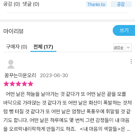
공감 (
0
)
댓글 (0)
쓰기
마이리뷰
구매자 (0)
전체 (17)
메뉴
꿈꾸는미운오리
2023-06-30
어떤 날은 하늘을 날아가는 것 같다가 또 어떤 날은 끝을 모를
바닥으로 가라앉는 것 같다가 또 어떤 날은 화산이 폭발하는 것처
럼 뻥 터질 것 같다가 또 어떤 날은 엄청난 폭풍우에 휘말릴 것 같
기도 합니다. 어떤 날은 하루에도 몇 번씩 그런 감정들이 내 마음
을 오르락내리락하게 만들기도 하죠. <내 마음의 색깔들>은 바