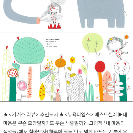
★<커커스 리뷰> 추천도서 ★<뉴욕타임스> 베스트셀러 ▶내
마음은 무슨 모양일까? 또 무슨 색깔일까? -그림책 『내 마음의
색깔들』에서 찾아보자! 하루에 열두 번도 넘게 바뀌는 기분에 우