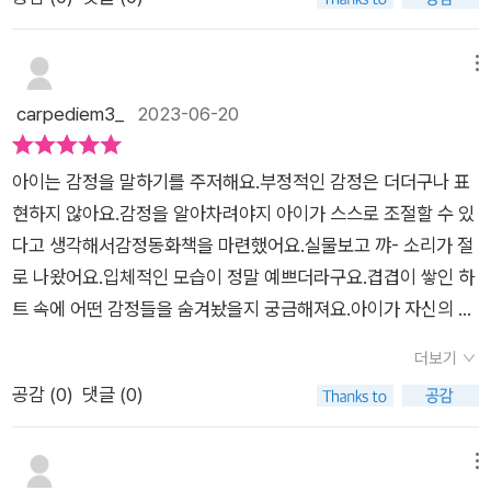
기쁨 조각, 눈물방울, 조마조마한 떨림, 그리고 즐거운 노래 몇 마
디까지 다 들어 있어. 기분에 따라 마음의 색깔도 변한다고 말하
지요.때때로 내 마음은 눈부시게 반짝이는 노란 별 같아. 아주 상
메뉴
냥해져서 온 세상이 사랑스러워 보이고 가족들에게 뽀뽀세례를
carpediem3_
2023-06-20
퍼붓기도 한답니다.​항상 마음이 눈부신 날만 있진 않지요. 화가
날 때도 있지요. 불을 뿜어내고, 폭탄처럼 곧 터지고 말 거라고 경
아이는 감정을 말하기를 주저해요.부정적인 감정은 더더구나 표
고도 한답니다. 기분이 별로 좋지 않은 우울한 날도 있답니다. 무
현하지 않아요.감정을 알아차려야지 아이가 스스로 조절할 수 있
겁고 우중충한 얼음덩어리처럼 꽉 들어차서 숨 막히게 하기도 한
다고 생각해서감정동화책을 마련했어요.실물보고 꺄- 소리가 절
답니다.​마음에 무언가를 시작할 때 용감해질 때도 있지요. 폴폴
로 나왔어요.입체적인 모습이 정말 예쁘더라구요.겹겹이 쌓인 하
내리는 눈을 볼 때면 마음이 가벼워질 때도 있답니다. 상처 주는
트 속에 어떤 감정들을 숨겨놨을지 궁금해져요.아이가 자신의 마
말을 할 때도 있고 상처를 받을 때도 있어 마음이 슬플 때도 있답
음은기분에 따라 색깔이 변하는 보물 창고 같다고 해요.보물 창
니다. 이럴 땐 마음의 상처를 치료해 주어야 한답니다. 그리고 마
더보기
고. 정말 예쁜 말이죠?뒤죽박죽 섞여 있고어떻게 반응해야 할지
음이 말랑말랑 부드러워질 때도 있어요. 정원을 꽃을 보면 웃기도
공감 (
0
)
댓글 (0)
모르겠고혼란스러울 수도 있는 마음을 보물 창고라니.아이가 자
하고, 눈물을 흘릴 때도 있답니다. 가끔 마음이 무서워질 때도 있
신의 감정에 대해 긍정적으로 생각하게 될 것 같아요.자신의 감정
답니다. 혼자 집에 있을 때나 무서운 꿈을 구웠을 때 마음이 무서
들에 긍정적으로 다가가는 게 감정을 이해하고 받아들이는 첫 단
메뉴
워져요. 그럴 땐 용기를 내야 해요. 마음이 설레고 콩닥콩닥 거릴