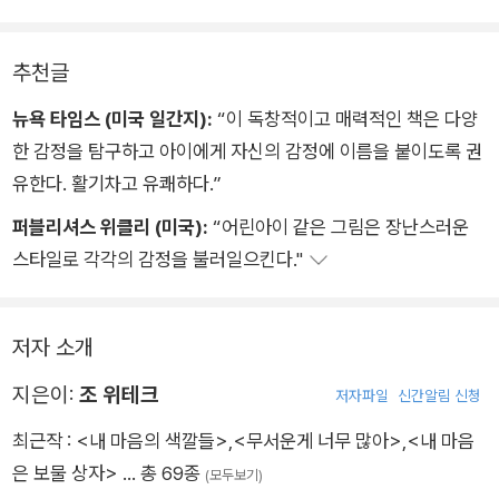
그 모양과 색깔은 제각기 다르지만 모두 내가 가진 소중한 마음이
라는 의미를 저절로 깨닫게 된다. 책 속의 아이가 마음속에 있는
추천글
것들을 하나하나 꺼내며 차분히 들려주는 이야기는 아이들에게
뉴욕 타임스 (미국 일간지):
“이 독창적이고 매력적인 책은 다양
많은 공감을 불러일으키며, 각자 자신의 마음을 찬찬히 들여다볼
한 감정을 탐구하고 아이에게 자신의 감정에 이름을 붙이도록 권
수 있도록 도울 것이다.
유한다. 활기차고 유쾌하다.”
퍼블리셔스 위클리 (미국):
“어린아이 같은 그림은 장난스러운
스타일로 각각의 감정을 불러일으킨다."
저자 소개
지은이:
조 위테크
저자파일
신간알림 신청
최근작 :
<내 마음의 색깔들>
,
<무서운게 너무 많아>
,
<내 마음
은 보물 상자>
… 총 69종
(모두보기)