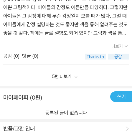
자신을 감정을 솔직하고 표현하는데 스스럼이 없길 바랍니다. 나
고,저런 기분일거라 예상했는데, 생각보다 훨씬 행복한 날도 있을
고 생각해요.#내마음의색깔들 #조위테크 #크리스틴루세 #보물
예쁜 그림책이다. ​​​아이들의 감정도 어른만큼 다양하다. 그렇지만
아가 친구들의 감정 표현도 이해하고 받아주는 배려도 배우길 바
테지요.나의 온갖 감정들을 표현할 수 있고, 헤아릴 줄 아는 아이
창고 #컬처블룸 #컬처블룸리뷰단<이 글은 컬처블룸을 통해 서
아이들은 그 감정에 대해 무슨 감정일지 모를 때가 많다. 그럴 때
랍니다.​※ 본 도서는 출판사에서 제공받아 작성한 솔직한 후기입
로 성장한다면, 타인에 대한 배려도 그만큼 커질거라 생각합니다.
적을 제공받아 작성한 글입니다.>기분에 따라 색깔이 변하는 내
아이들에게 감정 설명하는 것도 좋지만 책을 통해 알려주는 것도
니다.
예쁘고 사랑스러운 책을 선물해 주셔서 감사합니다 ^-^
마음은 보물 창고 같아
좋을 것 같다. 책에는 글로 설명도 되어 있지만 그림과 색을 통해
어린아이들도 쉽게 이해해 나갈 수 있기 때문이다. ​​​​​​기분에 따라
더보기
색깔이 변하는내 마음은 보물창고 같아. 아이들의 마음은 소중하
공감 (
0
)
댓글 (0)
다. 그 마음을 알아차리고 스스로 조절해나가는 법도 익혀가야 한
다. 그렇지 않으면 커가면서 감정이란 문제들로 마음이 힘들어지
고 불편해진다. 그래서 아이들의 마음은 보물처럼 소중하다. 여러
5편 더보기
마음들이 공존하며 내 마음이 성장한다는 표현을 식물에 빗대어
표현한 점이 참 인상 깊었다. 식물도 쑥쑥 자라듯 내 마음도 가꾸
쓰기
마이페이퍼 (0편)
면 쑥쑥 자란다는 표현이 참 귀엽다. ​​네 마음은 또 어떠니? 아이
들에게 감정을 자주 물어봐 주라고 하는데 잘 안되고 있다. 아이
등록된 글이 없습니다
들과 함께 책을 자주 읽고 감정을 익히고 감정에 대해 자주 이야
기해 봐야겠다. ​​​#내마음의색깔들 #마음그림책 #감정그림책 #유
반품/교환 안내