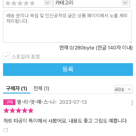
카테고리
현재
0
/280byte (한글 140자 이내)
스포일러 포함
등록
구매자 (1)
전체 (1)
엘-리-엇-매-스-니-
2023-07-13
메뉴
하트 타공이 특이해서 사봤어요. 내용도 좋고 그림도 예쁩니다