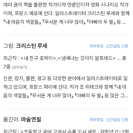
여러 권의 책을 출판한 작가이자 언론인이자 영화 시나리오 작가
이며, 프랑스 에로에 산다. 일러스트레이터 크리스틴 루세와 함께
『내 마음의 색깔들』 『무서운 게 너무 많아』 『아빠의 두 팔』 등 많
은 그림책을 펴냈다.
그림:
크리스틴 루세
저자파일
신간알림 신청
최근작 :
<내 친구 호떡이>
,
<냄새나는 강아지 알프레드>
… 총
7종
(모두보기)
신문, 잡지, 출판, 광고 등 다양한 분야에서 일러스트레이터로 일
하고 있으며, 프랑스 파리에 산다. 작가 조 위테크와 함께 『내 마
음의 색깔들』 『무서운 게 너무 많아』 『아빠의 두 팔』 등 많은 그림
책을 펴냈다.
옮긴이:
마술연필
저자파일
신간알림 신청
최근작 :
<초등학교 국어 교과서 수록 도서 세트 : 저학년 (1~2학