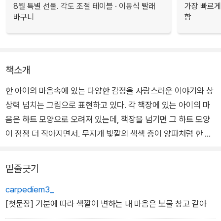
8월 특별 선물. 각도 조절 테이블 · 이동식 빨래
가장 빠르게
바구니
합
책소개
한 아이의 마음속에 있는 다양한 감정을 사랑스러운 이야기와 상
상력 넘치는 그림으로 표현하고 있다. 각 책장에 있는 아이의 마
음은 하트 모양으로 오려져 있는데, 책장을 넘기면 그 하트 모양
이 점점 더 작아지면서, 무지개 빛깔의 색색 층이 양파처럼 한 겹
씩 벗겨지는 것처럼 보인다. 이는 마치 아이의 마음속 깊은 곳으
로 서서히 들어가는 느낌이 들게 한다. 이 과정을 통해 아이는 용
밑줄긋기
감하고, 화나며, 차분하고, 우울하며, 슬프고, 또 기쁜 자신의 감
carpediem3_
정들을 스스로 알게 된다.
[첫문장] 기분에 따라 색깔이 변하는 내 마음은 보물 창고 같아
이 그림책을 보는 독자들도 책장을 넘기는 재미를 느끼는 동안,