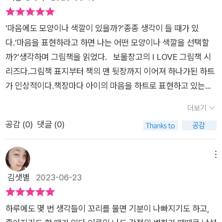
너도 보이니?네 마음은 또 어떠니?'내 마음의 색깔들 중~ '기분
음이 가득 담겨있는데요~ 소녀는 이곳이 마음속 문이라고 설명
생각하며 봤으면 좋겠다 싶은 그림책 『내 마음의 색깔들』이었습
에 따라 색깔이 변하는 보물 창고 같은 내 마음', '비밀 정원 같은
해요. 자신의 마음속에 뭐가 있는지 스스로도 궁금해서 활짝 열었
니다.​
‘마음에도 모양이나 색깔이 있을까?’종종 생각이 들 때가 있
내 마음엔 다양한 색깔을 지닌 감정'들이 살고 있습니다. 혹시 보
다는데… 감상평이라고 내놓은 말은 뒤죽박죽이지만 보물 창고
다.‘마음을 표현하라고 하면 나는 어떤 모양이나 색깔을 선택할
이나요? 여러분 마음엔 어떤 색깔의 감정들이 살고 있나요? 꿈
같대요!!!근사하게 반짝이는 노란 별을 닮은 마음은 상냥함 그 자
까?’생각하며 그림책을 읽었다. 보물창고의 I LOVE 그림책 시
오리 한줄평 : 감정들에 이름을 붙이고 다양한 색깔로 표현한 <
체인지라 온 세상이 사랑스러워 보이고 가족들에게 뽀뽀를 퍼붓
리즈다.그림책 표지부터 책의 맨 뒷장까지 이어져 하나가된 하트
내 마음의 색깔들>, 책을 읽다 보면 내 마음엔 어떤 감정들이 살
게 된대요 ㅎ 장딸에게 물었더니 어린이날 티니핑 스탬프를 받았
가 인상적이다.책장마다 아이의 마음을 하트로 표현하고 있는데
고 있는지와 더불어 모든 감정들은 의미가 있고 소중함을 알게 된
을 때 자기도 비슷한 기분이었다고 해요 ㅎ소녀에게 날개를 단 것
표지의 큰 하트부터 마지막 책장에는 가장 작은 하트로 한 장씩
다.
같은 느낌을 준다는 용감함! 파아란 마음은 저희집 어린이들에게
더보기
넘길 때마다 하트가 작아진다. 기분에 따라 색깔이 변하는 내 마
살짝 부족한 마음이라 공감을 얻을 수 없었지만 펑펑펑! 폭탄처럼
공감 (
0
)
댓글 (0)
음은 보물 창고 같아. 눈부시게 반짝이는 노란 별 같기도 하고용
터지는 엄청난 위력의 분노(화)는 저희 가족 모두에게 넘쳐나는
감할 때는 날개를 단 것 같기도 하다.정말 화가 날 때는 내 마음이
마음이라 마주보며 많이 웃었어요;;뒤로도 둥실둥실 풍선처럼 가
불을 뿜고 있고, 무겁고 우중충한 마음은 커다란 얼음 같다.깜깜
메뉴
볍고 기쁜 초록색 마음, 친구와의 다툼으로 빨갛고 아픈 마음, 잿
한 밤이 무서울 때면 용기도 내어본다.이렇게 다양한 마음을 표현
김샛별
2023-06-23
빛 코끼리처럼 무겁고 우중충한 빛깔로 우리를 답답하게 만드는
할 때 그 마음을 표현하는 사물이 그렸다. 내 마음은 나무 위에
우울한 마음, 늑대를 닮은 두려운 마음 등등등~ 소녀는 여러 빛
있는 오두막집 같다. 덧문을 활짝 열어 내가 좋아하는 사람들이
깔의 마음들을 소개해줍니다.어린 아이들의 경우 자신이 느끼는
하루에도 몇 번 생각들이 꼬리를 물면 기분이 나빠지기도 하고,
들어오게 하고 싶다. 내 마음의 색깔들이 너도 보이니?친구가
감정이 어떤 것인지 잘 모를 때가 많잖아요?? <<내 마음의 색깔