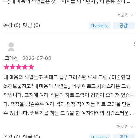
ㅡ;;내 마음의 색깔들은 첫 페이지를 넘기면서부터 온통 놀이 생
이야기를 한다.자신의 색깔들이 보이냐는 아이의 질문에 나 역시
각이다. 화가 나면 무슨 색으로 칠할 건지초록색을 보면 무엇이
내 마음을 들여다볼 용기가 생겼다.서툴지만 분명 나의 마음인 다
더보기
떠오르는지내가 이런 상황이라면 어떤 기분이 들지이런 그림은
양한 감정들, 그 감정이 주는 변화의 색을 찾아보고 귀를 기울이
공감 (
0
)
댓글 (0)
마음에 드는지하트 말고 어떤 모양으로 구멍을 뚫을 건지.........아
는 시간은 아이와 어른 모두에게 필요한 것 같다.
이랑 한 달은 족히 재미나게 놀았을 거 같은 그림책.아이가 어리
면 눈이 환해지는 색만 봐도 기분이 좋아질 거 같고. 어린 자녀를
메뉴
두지 않은 성인의 입장에서 그림책을 고르다보니주제의식이 있
크레센
2023-07-02
는 책을 선호하게 된다.그런데 그림책은 '그림'도 중해서 그림책
아니겠는가.오래간만에 그림 본연의 맛에 집중할 수 있었던 책,내
내 마음의 색깔들조 위테크 글 / 크리스틴 루세 그림 / 마술연필
마음의 색깔들.'쨍' 하게 이쁜 색을 보니 기분이 좋아졌다.아이들
옮김보물창고『내 마음의 색깔들』 너무 예쁘고 사랑스러운 그림
은 이런 것들만 봐서 즐거운 거겠지? ^^
책입니다. 표지에 여러 색깔의 하트 모양이 겹겹이 오려져 있습니
다. 책장을 넘길수록 여러 색과 점점 작아지는 하트 모양을 만날
수 있답니다. 뜀뛰기를 하는 모습을 한 여자아이의 사랑스러운 모
습을 보며 책장을 넘겨 봅니다.오늘은 나의 마음속에 무엇이 숨어
더보기
있는지 찾아보려고 마음의 문을 활짝 열어보았답니다. 마음 안에
공감 (
0
)
댓글 (0)