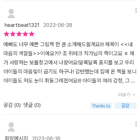
감정을 살펴보고자 해요. 알록달록, 기분에 따라 색깔이 변하는
들도 있습니다. 꿈오리가 친구한테 들었던 말 중 오래도록 기억에
보물 창고 처럼 말이죠!​ 내 마음의 상태를 색채와 형상으로 이야
메뉴
남아있는 말 중 하나가 바로 '넌 걱정 하나 없는 사는 사람 같
기할 수 있다면 나도, 또 그 감정을 밖에서 바라보는 이들에게도
heartbeat1321
2023-06-28
다.'라는 말입니다. 소심한데다 일어나지도 않는 일로 미리 걱정
도움이 되지 않을까요? 적어도 내가 어떤 상황인지는 알 수 있게
부터 하는 사람인데, 왜 그런 말을 들었던 걸까요? 그때 꿈오리는
말이죠. 눈부시게 반짝이는 노란 별과 같을 때의 나는 아주아주
부정적인 감정들을 꼭꼭 숨기고 살고 있음을 깨닫게 되었답니다.
예뻐도 너무 예쁜 그림책 한 권 소개해드릴게요!!! 제목이 <<내
상냥해져서 온 세상이 사랑스러워 보이고, 온 가족에게 자꾸 뽀뽀
그럼에도 마음속에서 일어나는 부정적인 감정들을 표현하는 것
마음의 색깔들>>이에요?!? 조 위테크 작가님의 책이고요 ㅎ 제
를 하게 되겠지만, 내가 화가 나 있을 때는 불을 뿜는 폭탄처럼 곧
이 쉽지는 않았는데요. 언젠가 꾹꾹 눌러 놓았던 부정적 감정들이
가 사랑하는 보물창고에서 나왔어요!알록달록 표지를 보고 우리
터질지도 모르니 나 한테 말 시키지 마라고 할 수 있으니까요.​때
폭발한 후에야 그런 감정들을 받아들이고 이해하고 표현해야겠
아이들의 마음빛이 곱기도 하구나! 감탄했는데 집에 온 책을 보니
로는 풍선처럼, 때로는 날개를 단 것 처럼, 어떨때는 꽉찬 얼음덩
다는 다짐 아닌 다짐 같은 생각을 했었답니다. 내 마음은 '눈
아이들도 저도 눈이 휘둥그레졌어요!!! 아이들의 여러 감정, 그 빛
어리로 숨막힐 때도 있을것이고, 가끔은 마음이 아주 말랑말랑해
부시게 반짝이는 노란 별' 같을 때도 있고, '불을 뿜고 있는 폭탄'
깔을 따라 조그마한 심장을 닮은 하트가 작아지는 거 있죠? 실제
져 어떤 것도 품고 소중히 자라게 할 것 같은 날도 있겠지요.​나도
더보기
같을 때도 있고, '꽉 들어차 숨 막히게 하는 커다란 얼음덩어리' 같
로 뻥 뚫려있고요 ㅎ그래서 아이들 얼굴을 넣고 재미난 사진을 여
미처 알아채지 못하고 흘려보냈던 마음을 들여다볼 수 있게 만드
공감 (
0
)
댓글 (0)
을 때도 있고, 그리고 또...., '내 마음은 나무 위에 있는 오두막집
러 장 찍었답니다 ㅎ 표지의 커다란 하트엔 얼굴이 들어갔지만 나
는 그림책.아기자기한 그림과 함께 솔직하고 다양한 표현으로 마
같아서 때때로 내가 덧문을 활짝 열면, 내가 좋아하는 사람들'이
중엔 코와 입술을 구겨 넣어야했어요? 코는 손가락 같기도 하고
음을 몽글몽글하게 해주는 글이 사랑스러운 그림책마음은 '이
들어올 수 있습니다. 내 마음 속엔 이런 저런 다양한 감정들이 살
좀 기이했지만요 ㅋ 여튼! 예쁜 책 함께 구경하실까요?!?저희집
메뉴
런'색깔이야 라고 단정지을 수 없는 보물창고이며 비밀의 정원이
고 있답니다. 내 마음은 비밀의 정원이야.내 마음의 색깔들이
볼살이를 닮은 귀여운 소녀가 등장합니다. 집 같기도 한 곳에 마
희망메시지
2023-06-18
라는 것을 보며, 자신의 마음을 무심히 지나쳤던 이들이 천천히