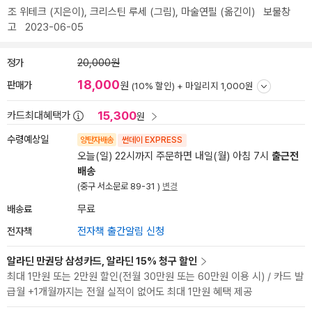
조 위테크
(지은이),
크리스틴 루세
(그림),
마술연필
(옮긴이)
보물창
고
2023-06-05
정가
20,000원
18,000
판매가
원
(10% 할인) +
마일리지 1,000원
15,300
카드최대혜택가
원
수령예상일
양탄자배송
썬데이 EXPRESS
오늘(일) 22시까지 주문하면 내일(월) 아침 7시
출근전
배송
(중구 서소문로 89-31 )
변경
배송료
무료
전자책
전자책 출간알림 신청
알라딘 만권당 삼성카드, 알라딘 15% 청구 할인
최대 1만원 또는 2만원 할인(전월 30만원 또는 60만원 이용 시) / 카드 발
급월 +1개월까지는 전월 실적이 없어도 최대 1만원 혜택 제공