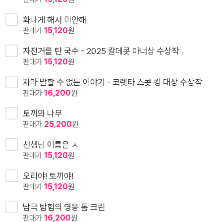
화나게 해서 미안해
판매가
15,120
원
자전거를 탄 국수 - 2025 칼데콧 아너상 수상작
판매가
15,120
원
차마 말할 수 없는 이야기 - 코렛타 스콧 킹 대상 수상작
판매가
16,200
원
토끼와 나무
판매가
25,200
원
선생님 이름은 ㅅ
판매가
15,120
원
오리야! 토끼야!
판매가
15,120
원
남극 탐험의 영웅 톰 크린
판매가
16,200
원