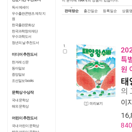
이 분야에
199
개의 상품이 있습니다.
독서 에세이
판매량순
출간일순
등록일순
상품
우수출판콘텐츠 제작 지
원
한국출판문화상
한국과학창의재단
우수과학도서
청년의 날 추천도서
1.
20
미디어 추천도서
특별
한겨레 신문
원 
동아일보
중앙일보
태
조선일보 books
의 
문학상 수상작
국내 문학상
이
미리보기
해외 문학상
16,
어린이 추천도서
84
국내 어린이 문학상
해외 어린이 문학상