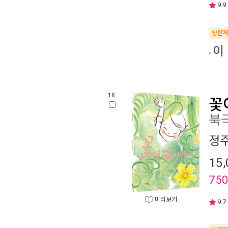
9.9
양탄
이
18.
꽃
북극
정
15,
75
미리보기
9.7