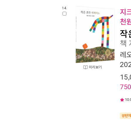
14.
지크
천원
작
책
레
20
미리보기
15,
75
10.
양탄