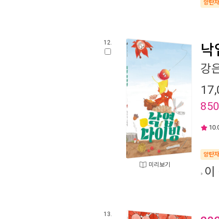
양탄
12.
낙
강
17,
85
10.
양탄
미리보기
이
13.