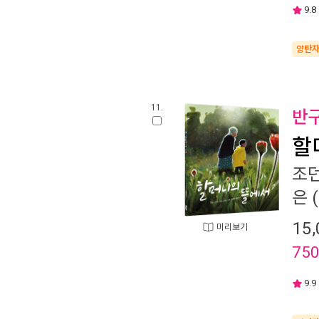
9.8
양탄
11.
반
할
조던
은
(
15,
미리보기
75
9.9