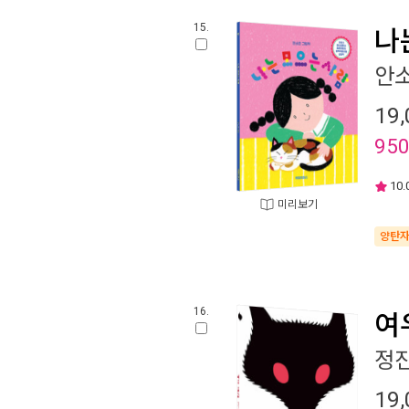
15.
나
안
19,
95
10.
미리보기
양탄
16.
여
정
19,