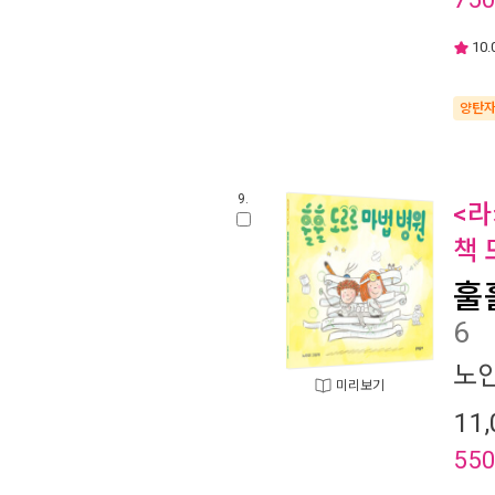
10.
양탄
9.
<라
책 
훌
6
노
미리보기
11,
55