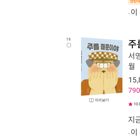
양탄
이
19.
주
서
월
15,
79
미리보기
10.
지
이