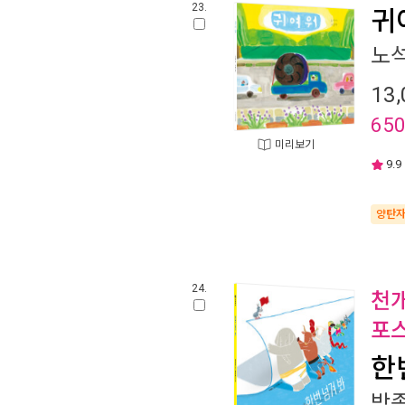
23.
귀
노
13,
65
미리보기
9.9
양탄
24.
천개
포
한
박