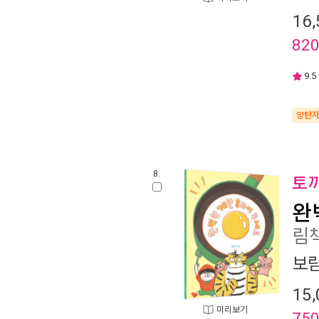
16,
82
9.5
양탄
8.
토
완
림책
보
15,
미리보기
75