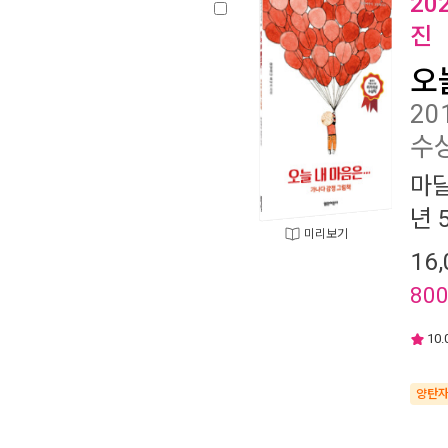
20
진
오
2
수
마
년 
미리보기
16,
80
10.
양탄