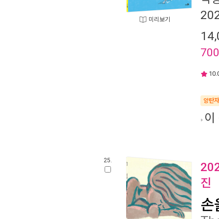
20
미리보기
14,
70
10.
양탄
이
25.
20
진
손