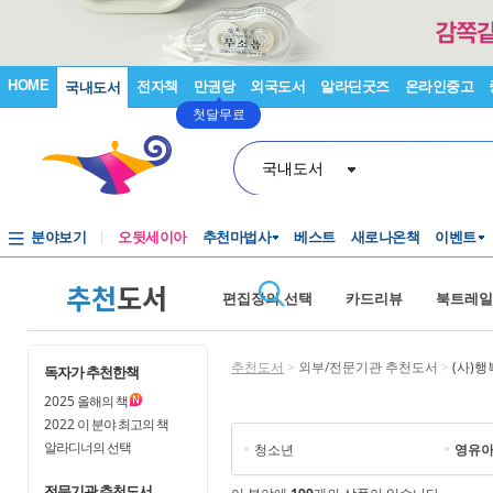
HOME
전자책
만권당
외국도서
알라딘굿즈
온라인중고
국내도서
첫달무료
국내도서
분야보기
오뒷세이아
추천마법사
베스트
새로나온책
이벤트
추천
도서
편집장의 선택
카드리뷰
북트레일
추천도서
>
외부/전문기관 추천도서
>
(사)
독자가 추천한책
2025
올해의 책
2022
이 분야 최고의 책
알라디너의 선택
청소년
영유
전문기관 추천도서