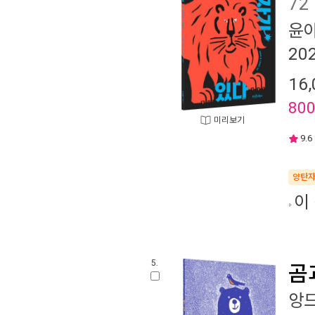
72
윤
20
16,
80
미리보기
9.6
양탄
이
5.
곰
앙