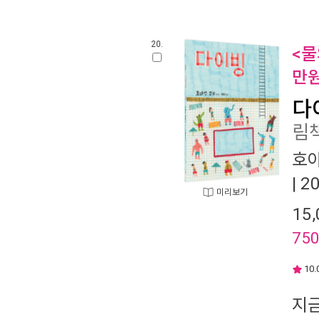
20.
<물
만원
다
림책
호
| 
미리보기
15,
75
10.
지