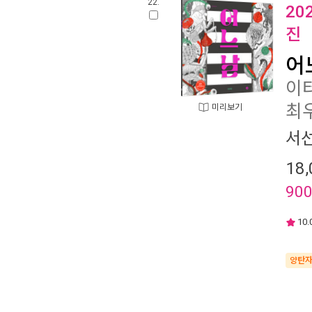
22.
20
진
어
이터
최
미리보기
서
18,
90
10.
양탄