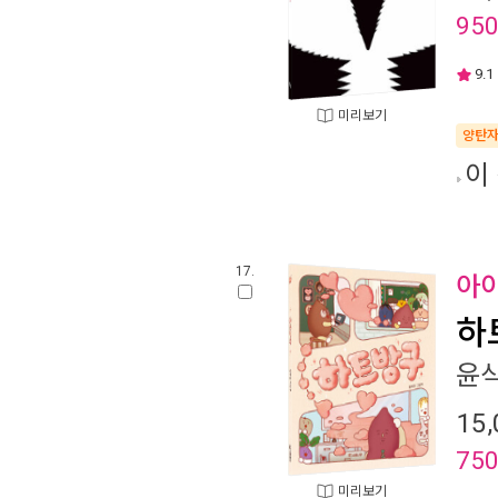
95
9.1
미리보기
양탄
이
17.
아이
하
윤
15,
75
미리보기