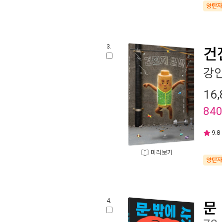
양탄
3.
건
강
16,
84
9.8
미리보기
양탄
4.
문