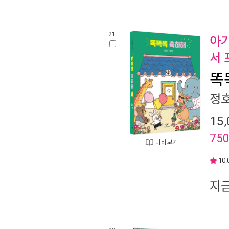
21.
아기
서 
똑
정
15,
75
미리보기
10.
지