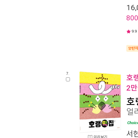
16,
80
9.9
양탄
7.
호랭
2만
호
얼
Choic
서
미리보기