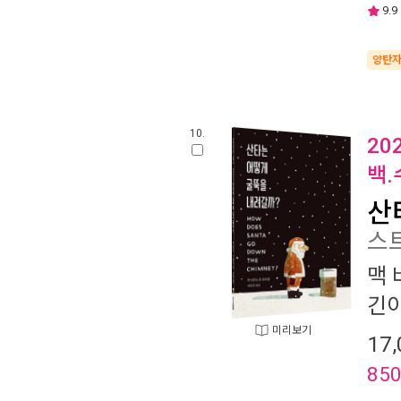
9.9
양탄
10.
20
백.
산
스트
맥 
긴이
미리보기
17,
85