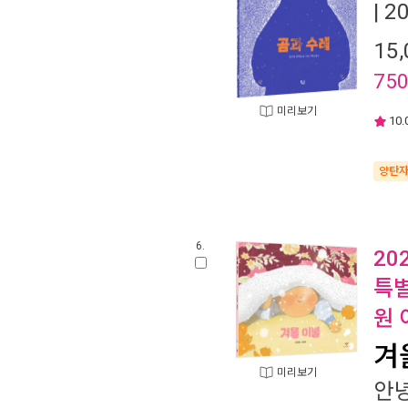
| 
15,
75
미리보기
10.
양탄
6.
20
특별
원 
겨
미리보기
안