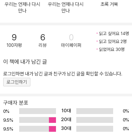
우리는 언제나 다시
우리는 언제나 다시
초록 거북
해 x 조원희 작가의 비유에 담긴 ‘용기’의 철학 아동문학 교육가, 작가
만나
만나
로 활발히 활동하고 있는 윤아해 작가가 오랜만에 전통 그림책 작가
로 돌아왔습니다, 짧은 문장이지만 엄청난 스토리를 담은 이 책은 실
패와 좌절, 두려움을 포용하는 과정에서 우리에게 필요한 건 ‘자기 자
읽고 싶어요 14명
9
6
0
신을 긍정하는 용기’임을 이해하기 쉽게 보여 줍니다. 그림책 작가들
읽고 있어요 2명
100자평
리뷰
마이페이퍼
이 사랑하는 조원희 작가 역시 이번 작품에서 새로운 시도를 선보였
읽었어요 30명
습니다. 표지와 본문 전체를 디지털 작업으로 진행하면서 색채의 차
이 책에 내가 남긴 글
이를 또렷하게 주었고, 책의 중심선을 활용해 내적 갈등의 과정을 거
로그인하면 내가 남긴 글과 친구가 남긴 글을 확인할 수 있습니다.
침없이 담았습니다. 특히 왼쪽 페이지 아래에서 한 발자국도 움직이
지 못하는 노랑 아이의 모습은 ‘두려움’이 우리를 압도할 때 생각과 행
로그인하기
동의 폭이 얼마나 위축될 수 있는지를 날카롭게 보여 줍니다. 반면에
페이지를 넘어 문 밖으로, 세상으로 나가는 파랑 아이의 모습은 ‘진짜
구매자 분포
나를 사랑하는 법’이 무엇인지를 곰곰이 돌아보게 합니다.
10대
0%
0%
20대
0%
9.5%
30대
0%
9.5%