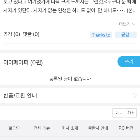
보고 있다고 여겨졌기에 더욱 크게 느껴지는 그런것.<누구나 문 밖에
사자가 있단다. 사자가 없는 인생은 하나도 없어. 단 하나도•••. (본
문)> #문밖에사자가있다_윤아해_조원희_뜨인돌 문밖에 사자가 있
더보기
다. 노랑이는 두려움에 사로잡혀 아무것도 하지 못하고, 파랑이는 문
공감 (
0
)
댓글 (0)
을 열고 사자를 피해 달아날 방법을 모색한다. 누구나 마음속에 노랑
이와 파랑이는 존재한다. 그럼 나는 어떤 아이의 비중이 큰 사람일까.
난 파랑이 쪽이긴하다. 하지만 극단적인 P인 나로선 계획을 세운다는
쓰기
마이페이퍼 (0편)
것만으로도 가슴이 두근거리는 긴장감에 ‘에라 몰라 나 안 나가! ’ 하
며 평생 노랑이 이거나 ‘ 아 몰라 어떻게든 되겠지’ 하며 나갔다가 바
등록된 글이 없습니다
로 사자밥. ㅎㅎㅎ 파랑이처럼 상대에 대해 철저히 분석하고 때를 기
다리고 찬스를 놓치지 말고 잡아야 하는데!! 난 그냥 닥치는대로 살았
반품/교환 안내
다. 운이 좋아 살아 남았을 수도. ㅎㅎㅎ 하지만 뭐 어떤가. 준비되지
않았어도 세상을 볼 용기만 있다면 뛰쳐나가 보는거지 뭐. 그렇게 나
가 부딪히다 보면 첩첩산중 가도가도 끝이 없고 죽을만큼 큰일도 있
겠지. 그래도 얼마나 멋져. 밤하늘의 별이라니. 집에만 있었으면 절대
로그인
전체 메뉴
회사 소개
출판사 안내
PC 버전
못봤겠지? #어쩌면문너머에_글로연 라는 그림책도 이런 이야기를