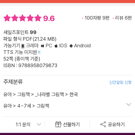
9.6
100자평 9편
리뷰 6편
세일즈포인트
99
파일 형식 PDF(21.24 MB)
가능기기
크레마
PC
IOS
Android
TTS 기능 미지원
52쪽 (종이책 기준)
ISBN : 9788958079873
주제분류
신간알림 신청
유아
>
그림책
>
_나라별 그림책
>
한국
유아
>
4~7세
>
그림책
선물하기
공유하기