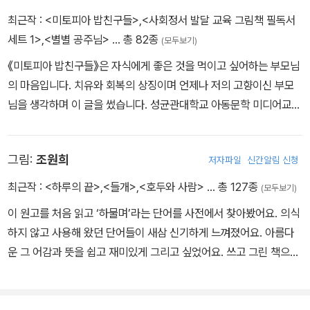
『문 밖에 사자가 있다』는 누구나 공감할 두려움과 용기에 대한 이야
최근작 :
<미토피아 밥친구들>
,
<사회정서 발달 교육 그림책 필독서
기입니다. 어느 날 주인공 아이는 문 밖에 커다랗고 무서운 사자가 있
세트 1>
,
<별별 공주님>
… 총 82종
(모두보기)
다는 걸 알게 됩니다. 예상치 못한 상황 속에서 ‘사자’라는 대상을 마
《미토피아 밥친구들》은 자식에게 좋은 것을 먹이고 싶어하는 부모님
주한 주인공 마음에는 두 아이가 공존합니다. 사자가 나를 잡아먹지
의 마음입니다. 치유와 회복의 상징이며 언제나 저의 고향이신 부모
않을까 하는 불안함으로 문 밖을 절대 나갈 수 없을 거라는 공포감에
님을 생각하며 이 글을 썼습니다. 성균관대학교 아동문학 미디어교육
압도된 노랑 아이. 눈앞에 닥친 문제를 극복하고 밖으로 나가겠다는
박사과정에서 공부하였고, 쓴 책으로는 《문 밖에 사자가 있다》, 《나
파랑 아이. 어떤 선택을 하느냐에 따라 마음에 자리한 색이 크고 작게
는 그냥 나입니다》 등이 있습니다.
움직입니다. 우리에게 ‘인생의 사자’는 무엇일까요? 누군가의 평가,
그림:
조원희
저자파일
신간알림 신청
사자같이 큰 동물, 상처가 된 말, 놀림당한 일… 어떤 대상으로, 어떤
일 때문에 불안함을 통제할 수 없다면 이 책에 집중해 보세요. 두려움,
최근작 :
<하루의 끝>
,
<들개>
,
<호두와 사람>
… 총 127종
(모두보기)
근심과 걱정이라는 주제를 믿을 수 없을 정도로 영리하고, 또렷하게
이 원고를 처음 읽고 ‘하물며’라는 단어를 사전에서 찾아봤어요. 의식
풀어낸 이 이야기를 통해 용기, 인내, 인생의 문제에 대처하는 법을 선
하지 않고 사용해 왔던 단어들이 새삼 신기하게 느껴졌어요. 아름다
명히 배울 수 있을 거예요.
운 그 어감과 뜻을 쉽고 재미있게 그리고 싶었어요. 쓰고 그린 책으로
《미움》 《호두와 사람》 《하루의 끝》 등이 있고, 그린 책으로 《쿵쿵이
의 대단한 습관 이야기》 《문 밖에 사자가 있다》 등이 있습니다.