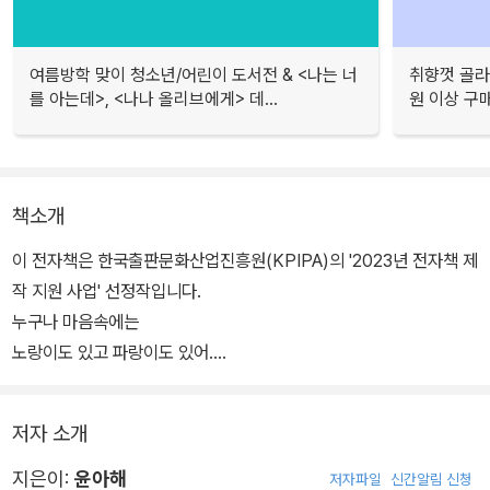
여름방학 맞이 청소년/어린이 도서전 & <나는 너
취향껏 골라
를 아는데>, <나나 올리브에게> 데...
원 이상 구
책소개
이 전자책은 한국출판문화산업진흥원(KPIPA)의 '2023년 전자책 제
작 지원 사업' 선정작입니다.
누구나 마음속에는
노랑이도 있고 파랑이도 있어.
문 밖에 사자가 찾아왔을 때
저자 소개
어떤 마음을 선택하고 싶니?
지은이:
윤아해
저자파일
신간알림 신청