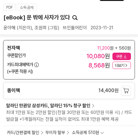
PDF
소득공제
[eBook] 문 밖에 사자가 있다
윤아해
(지은이),
조원희
(그림)
뜨인돌어린이
2023-11-21
전자책
11,200
원 + 560원
10,080
원
쿠폰할인가
쿠폰
8,568
원
카드최대혜택가
더보기
(+쿠폰 적용 시)
종이책
14,400
원
알라딘 만권당 삼성카드, 알라딘 15% 청구 할인
최대 1만원 또는 2만원 할인(전월 30만원 또는 60만원 이용 시) / 카드
발급월 +1개월까지는 전월 실적이 없어도 최대 1만원 혜택 제공
카드/간편결제 할인
무이자 할부
소득공제 510원