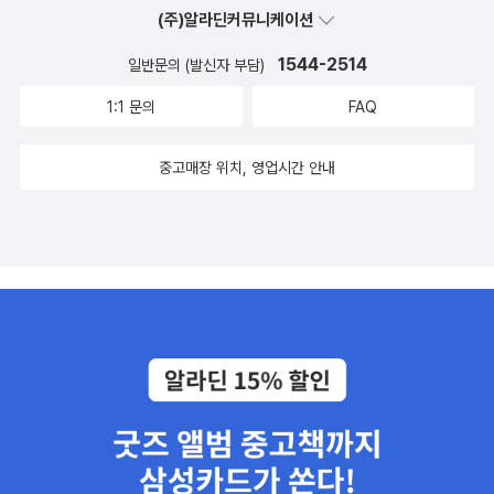
담은 멋진 책이다. 커다란 판형과 멋진 그림은 저 문의 손잡이를 잡고
(주)알라딘커뮤니케이션
싶게한다. 그래도 내 마음을 더 끄는건 #조원희작가 의 표현들. #근
1544-2514
육아저씨와뚱보아줌마 때부터 스멀스멀 내 마음에 들어오더니 #우리
일반문의 (발신자 부담)
집은 으로 내 엄지척을 받으셨지. 사자는 나만을 응시하지는 않을거
1:1 문의
FAQ
야. 어쩌면 문을 박차고 나가면 사자가 움찔할 수도 있어. 그리고 제일
짱인 건 뭔지 알아? 문 밖엔 사자만 있는게 아니거든~~!! 집을 휘감
중고매장 위치, 영업시간 안내
은 구렁이. 커다란 곰 진짜 우글우글이지. 이 면지 장면이 제일 마음에
든다면 나 좀 변태인가? ㅋㅋㅋ< 이 문제를 어떻게 풀지?(본문)> 그
래 뭐든 와봐라. 그 문제를 완벽하게 해결할 순 없을지는 몰라도<나
도 나가고 싶어. 하지만 내가 집 밖으로 못 나가는 건 저 사자 때뮨이
라고!(본문) > 아이고야~ 이렇게 남 핑계만 대며 비겁하지는 않을라
고~~ 아 멋진 책이야~