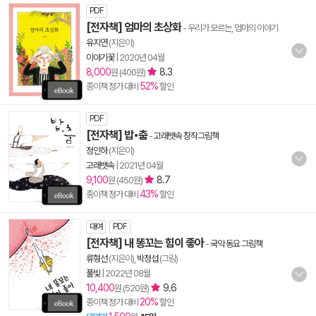
PDF
[전자책] 엄마의 초상화
- 우리가 모르는, 엄마의 이야기
유지연
(지은이)
이야기꽃
|
2020년 04월
8,000
8.3
원 (400원)
52%
종이책 정가 대비
할인
PDF
[전자책] 밥•춤
-
고래뱃속 창작그림책
정인하
(지은이)
고래뱃속
|
2021년 04월
9,100
8.7
원 (450원)
43%
종이책 정가 대비
할인
대여
PDF
[전자책] 내 똥꼬는 힘이 좋아
-
국악 동요 그림책
류형선
(지은이),
박정섭
(그림)
풀빛
|
2022년 08월
10,400
9.6
원 (520원)
20%
종이책 정가 대비
할인