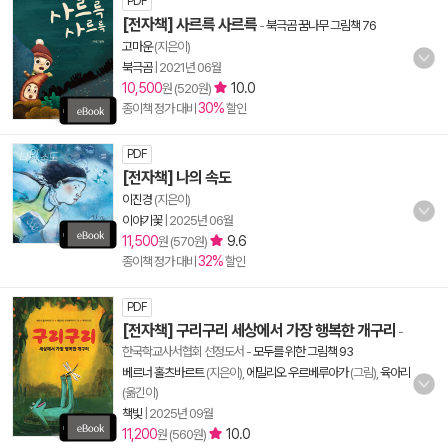
PDF
[전자책] 사르륵 사르륵
-
북극곰 꿈나무 그림책 76
고마운
(지은이)
북극곰
|
2021년 06월
10,500
10.0
원 (520원)
30%
종이책 정가 대비
할인
PDF
[전자책] 나의 속도
이진경
(지은이)
이야기꽃
|
2025년 06월
11,500
9.6
원 (570원)
32%
종이책 정가 대비
할인
PDF
[전자책] 구리구리 세상에서 가장 행복한 개구리
-
한국학교사서협회 선정도서
-
모두를 위한 그림책 93
베르너 홀츠바르트
(지은이),
에밀리오 우르베루아가
(그림),
육아리
(옮긴이)
책빛
|
2025년 09월
11,200
10.0
원 (560원)