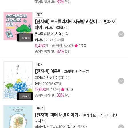
30%
종이책 정가 대비
할인
PDF
[전자책] 브로콜리지만 사랑받고 싶어 : 두 번째 이
야기
-
키다리 그림책 72
달다름
(지은이),
서영
(그림)
키다리
|
2026년 06월
9,450
10.0
원 (10% 할인 / 520원)
37%
종이책 정가 대비
할인
PDF
[전자책] 여름비
-
그림책은 내 친구 71
아이보리얀 신경아
(지은이)
논장
|
2025년 07월
12,600
10.0
원 (630원)
30%
종이책 정가 대비
할인
ePub
[전자책] 피터 래빗 이야기
-
더클래식 프리미엄 피터 래빗
시리즈 1
베아트릭스 포터
(지은이),
김민지
(옮긴이)