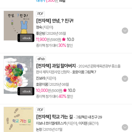
1,500
대여가
원,
15일
PDF
[전자책] 안녕, ? 친구!
정숙
(지은이)
좋은땅
|
2026년 05월
11,900
10.0
원 (590원)
30%
종이책 정가 대비
할인
ePub
[전자책] 과일 할아버지
- 2024년 문화체육관광부 중소출
판사 제작지원사업 선정작
-
호랑이꿈 그림책 7
진보라
(지은이)
호랑이꿈
|
2025년 06월
10,000
10.0
원 (500원)
40%
종이책 정가 대비
할인
PDF
[전자책] 학교 가는 길
-
그림책은 내 친구 29
이보나 흐미엘레프스카
(지은이),
이지원
(옮긴이)
논장
|
2015년 07월