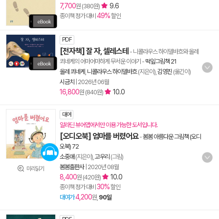
7,700
9.6
원 (380원)
49%
종이책 정가 대비
할인
PDF
[전자책] 잘 자, 셀레스테
- 니콜라우스 하이델바흐와 올레
쾨네케의 어마어마하게 무서운 이야기
-
떡잎그림책 21
올레 쾨네케
,
니콜라우스 하이델바흐
(지은이),
김영진
(옮긴이)
시금치
|
2026년 06월
16,800
10.0
원 (840원)
대여
알라딘 뷰어앱에서만 이용 가능한 도서입니다.
[오디오북] 엄마를 버렸어요
-
봄봄 아름다운 그림책 (오디
오북) 72
소중애
(지은이),
고우리
(그림)
봄봄출판사
|
2020년 08월
미리읽기
8,400
10.0
원 (420원)
30%
종이책 정가 대비
할인
4,200
대여가
원,
90일