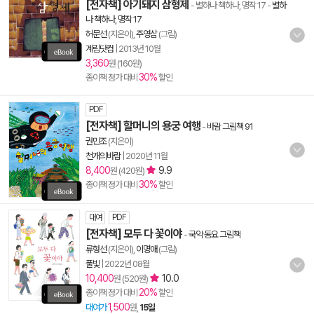
[전자책] 아기돼지 삼형제
- 별하나 책하나, 명작 17
-
별하
나 책하나, 명작 17
허문선
(지은이),
주영삼
(그림)
계림닷컴
|
2013년 10월
3,360
원 (160원)
30%
종이책 정가 대비
할인
PDF
[전자책] 할머니의 용궁 여행
-
바람 그림책 91
권민조
(지은이)
천개의바람
|
2020년 11월
8,400
9.9
원 (420원)
30%
종이책 정가 대비
할인
대여
PDF
[전자책] 모두 다 꽃이야
-
국악 동요 그림책
류형선
(지은이),
이명애
(그림)
풀빛
|
2022년 08월
10,400
10.0
원 (520원)
20%
종이책 정가 대비
할인
1,500
대여가
원,
15일