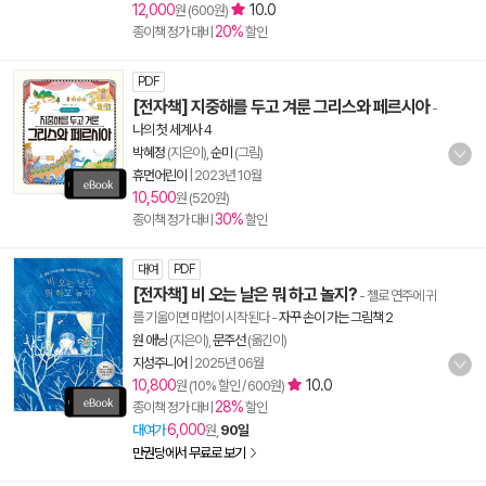
12,000
10.0
원 (600원)
20%
종이책 정가 대비
할인
PDF
[전자책] 지중해를 두고 겨룬 그리스와 페르시아
-
나의 첫 세계사 4
박혜정
(지은이),
순미
(그림)
휴먼어린이
|
2023년 10월
10,500
원 (520원)
30%
종이책 정가 대비
할인
대여
PDF
[전자책] 비 오는 날은 뭐 하고 놀지?
- 첼로 연주에 귀
를 기울이면 마법이 시작된다
-
자꾸 손이 가는 그림책 2
원 애닝
(지은이),
문주선
(옮긴이)
지성주니어
|
2025년 06월
10,800
10.0
원 (10% 할인 / 600원)
28%
종이책 정가 대비
할인
6,000
대여가
원,
90일
만권당에서 무료로 보기