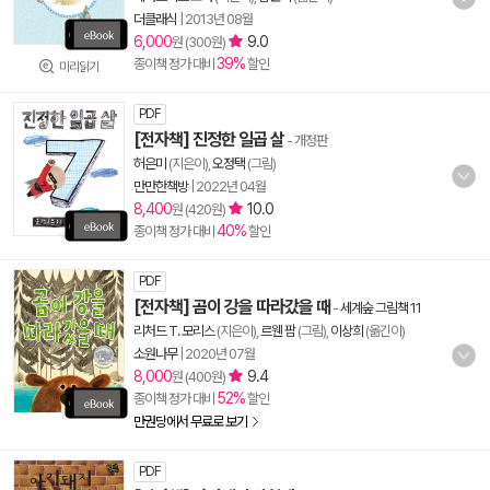
더클래식
|
2013년 08월
6,000
9.0
원 (300원)
39%
종이책 정가 대비
할인
미리읽기
PDF
[전자책] 진정한 일곱 살
- 개정판
허은미
(지은이),
오정택
(그림)
만만한책방
|
2022년 04월
8,400
10.0
원 (420원)
40%
종이책 정가 대비
할인
PDF
[전자책] 곰이 강을 따라갔을 때
-
세계숲 그림책 11
리처드 T. 모리스
(지은이),
르웬 팜
(그림),
이상희
(옮긴이)
소원나무
|
2020년 07월
8,000
9.4
원 (400원)
52%
종이책 정가 대비
할인
만권당에서 무료로 보기
PDF