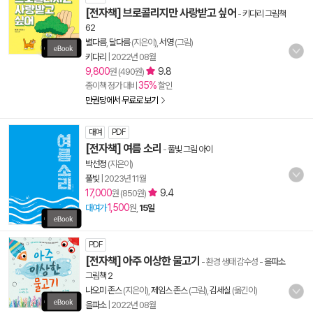
[전자책] 브로콜리지만 사랑받고 싶어
-
키다리 그림책
62
별다름
,
달다름
(지은이),
서영
(그림)
키다리
|
2022년 08월
9,800
9.8
원 (490원)
35%
종이책 정가 대비
할인
만권당에서 무료로 보기
대여
PDF
[전자책] 여름 소리
-
풀빛 그림 아이
박선정
(지은이)
풀빛
|
2023년 11월
17,000
9.4
원 (850원)
1,500
대여가
원,
15일
PDF
[전자책] 아주 이상한 물고기
- 환경 생태 감수성
-
을파소
그림책 2
나오미 존스
(지은이),
제임스 존스
(그림),
김세실
(옮긴이)
을파소
|
2022년 08월