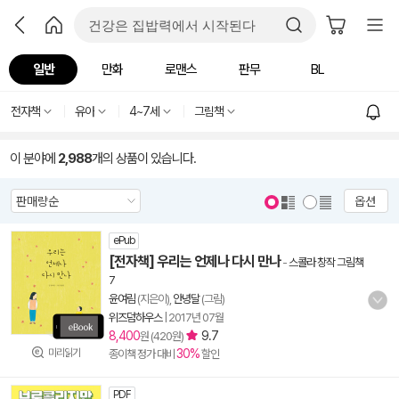
일반
만화
로맨스
판무
BL
전자책
유아
4~7세
그림책
이 분야에
2,988
개의 상품이 있습니다.
옵션
ePub
[전자책] 우리는 언제나 다시 만나
-
스콜라 창작 그림책
7
윤여림
(지은이),
안녕달
(그림)
위즈덤하우스
|
2017년 07월
8,400
9.7
원 (420원)
미리읽기
30%
종이책 정가 대비
할인
PDF