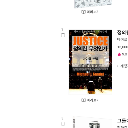
미리보기
7.
정의
마이클
15,000
9.0
개정
미리보기
8.
그들
장하준