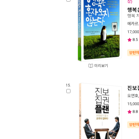
상)
행복
행복 
에카르
17,000
8.5
양탄
미리보기
15.
진보
오연호
15,000
8.8
양탄