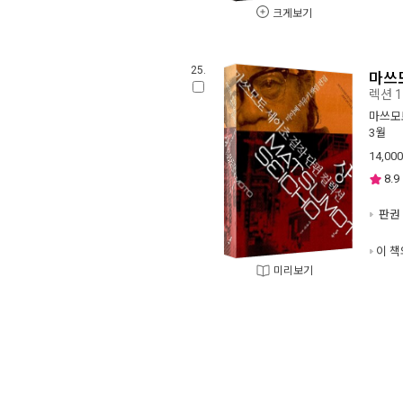
크게보기
25.
마쓰모
렉션 1
마쓰모
3월
14,000
8.9
판권 
이 책
미리보기