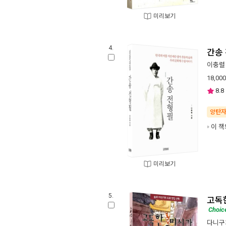
미리보기
4.
간송
이충렬
18,000
8.8
양탄
이 책
미리보기
5.
고독
Choic
다니구