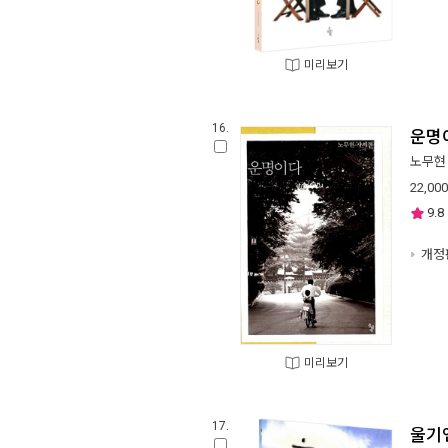
미리보기
16.
운명이
노무현
22,000
9.8
개정
미리보기
17.
울기