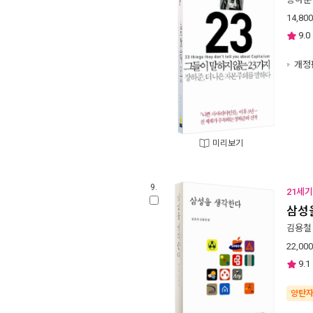
14,800
9.0
개정
미리보기
9.
21세기
삼성
김용철
22,000
9.1
양탄