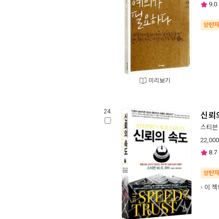
9.0
양탄
미리보기
24.
신뢰
스티븐 
22,000
8.7
양탄
이 책