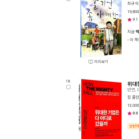
최규석
19,800
9.1
지금
이 책
미리보기
18.
위대
반면,
짐 콜
13,000
8.8
양탄