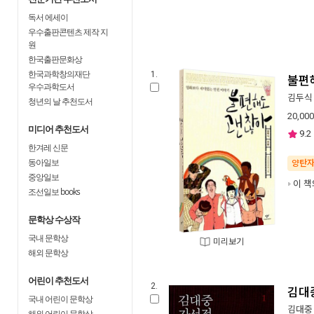
독서 에세이
우수출판콘텐츠 제작 지
원
한국출판문화상
한국과학창의재단
1.
불편
우수과학도서
김두식
청년의 날 추천도서
20,000
미디어 추천도서
9.2
한겨레 신문
동아일보
양탄
중앙일보
이 책
조선일보 books
문학상 수상작
국내 문학상
미리보기
해외 문학상
어린이 추천도서
2.
김대중
국내 어린이 문학상
김대중
해외 어린이 문학상