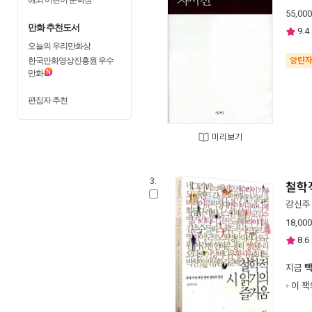
55,000
만화 추천도서
9.4
오늘의 우리만화상
한국만화영상진흥원 우수
양탄
만화
편집자 추천
미리보기
3.
철학
강신주
18,000
8.6
지금
이 책