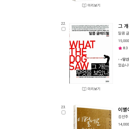
미리보기
22.
그 
말콤 
15,000
8.3
<
당신
었습니
미리보기
23.
이별
김선주
14,000