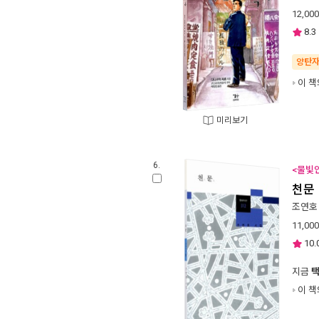
12,000
8.3
양탄
이 책
미리보기
6.
<물빛인
천문
조연호
11,000
10.
지금
이 책