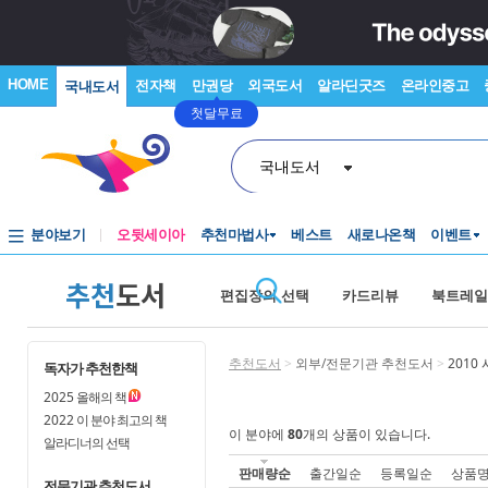
HOME
전자책
만권당
외국도서
알라딘굿즈
온라인중고
국내도서
첫달무료
국내도서
분야보기
오뒷세이아
추천마법사
베스트
새로나온책
이벤트
추천
도서
편집장의 선택
카드리뷰
북트레일
추천도서
>
외부/전문기관 추천도서
>
2010
독자가 추천한책
2025
올해의 책
2022
이 분야 최고의 책
이 분야에
80
개의 상품이 있습니다.
알라디너의 선택
판매량순
출간일순
등록일순
상품
전문기관 추천도서