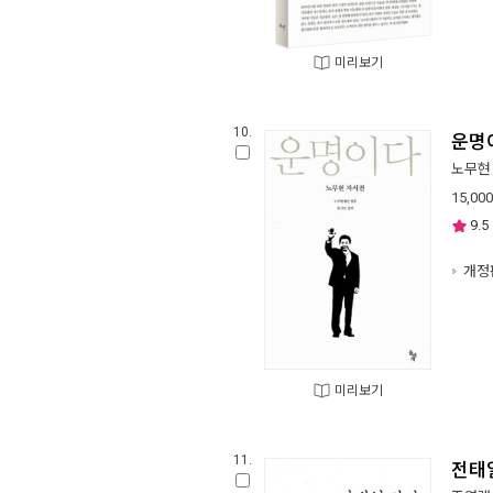
미리보기
10.
운명
노무현
15,000
9.5
개정
미리보기
11.
전태