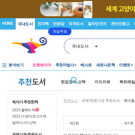
HOME
전자책
만권당
외국도서
알라딘굿즈
온라인중고
국내도서
첫달무료
국내도서
분야보기
오뒷세이아
추천마법사
베스트
새로나온책
이벤트
추천
도서
편집장의 선택
카드리뷰
북트레일
추천도서
>
외부/전문기관 추천도서
>
롯데출
독자가 추천한책
2025
올해의 책
2022
이 분야 최고의 책
알라디너의 선택
제2회
제1회
전문기관 추천도서