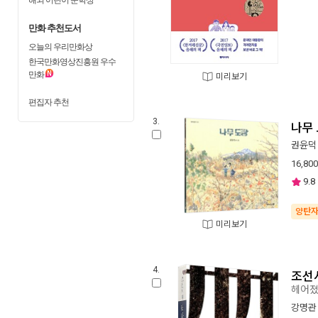
만화 추천도서
오늘의 우리만화상
한국만화영상진흥원 우수
만화
미리보기
편집자 추천
3.
나무
권윤덕
16,800
9.8
양탄
미리보기
4.
조선
헤어졌
강명관