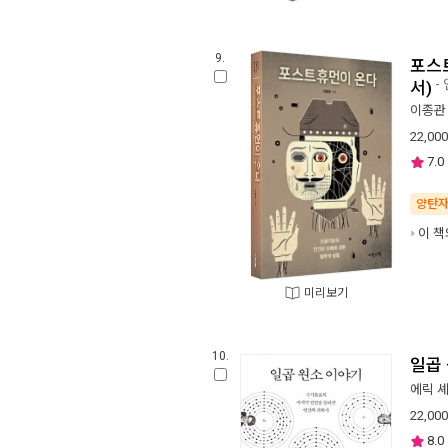
9.
포스
-
서)
이종관
22,000
7.0
양탄
이 책
미리보기
10.
일곱
에릭 
22,000
8.0