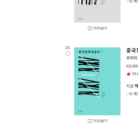
이 책
미리보기
20.
중국
류쩌화
65,000
10.
지금
이 책
미리보기