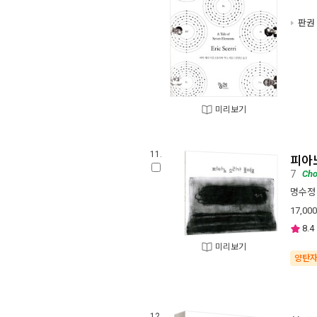
판권 
미리보기
11.
피아
7
Cho
명수정
17,000
8.4
미리보기
양탄
12.