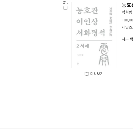
21.
능호
박희병
100,0
세일즈
지금
미리보기