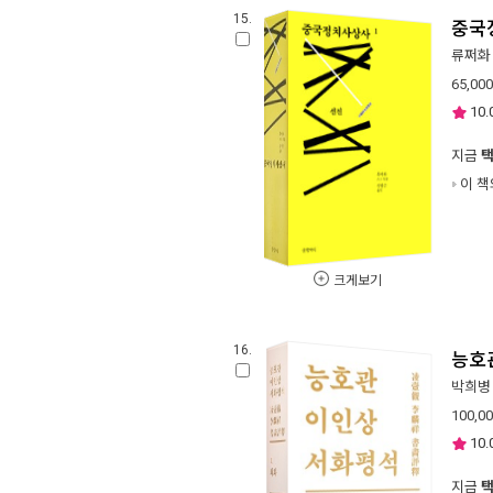
15.
중국
류쩌화
65,000
10.
지금
이 책
크게보기
16.
능호
박희병
100,0
10.
지금