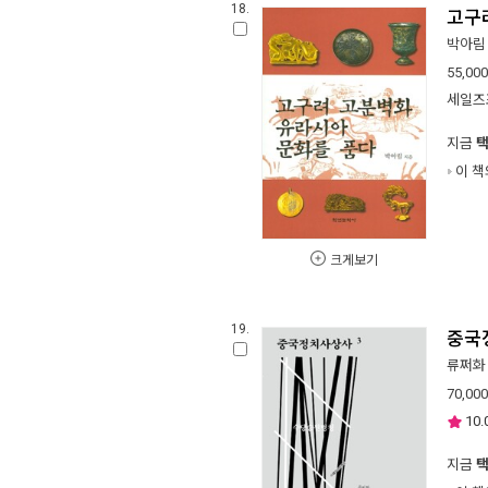
18.
고구
박아림
55,000
세일즈
지금
이 책
크게보기
19.
중국
류쩌화
70,000
10.
지금