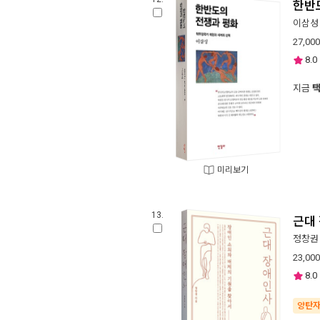
한반
이삼성
27,000
8.0
지금
미리보기
13.
근대
정창권
23,000
8.0
양탄