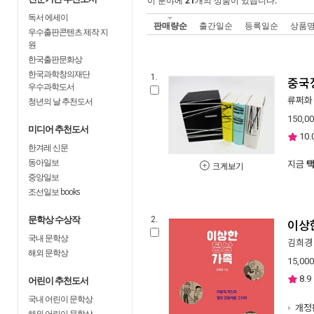
이 분야에
21
개의 상품이 있습니다.
독서 에세이
판매량순
출간일순
등록일순
상품
우수출판콘텐츠 제작 지
원
한국출판문화상
한국과학창의재단
1.
중국
우수과학도서
청년의 날 추천도서
류쩌화
150,0
미디어 추천도서
10.
한겨레 신문
동아일보
지금
크게보기
중앙일보
조선일보 books
문학상 수상작
2.
이상
국내 문학상
김희경
해외 문학상
15,000
8.9
어린이 추천도서
국내 어린이 문학상
개정
해외 어린이 문학상