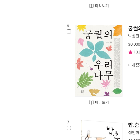
미리보기
6.
궁궐
박상진
30,000
10.
개정
미리보기
7.
밥.춤
정인하