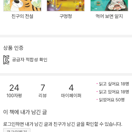
주관하는 용인 수바는 정작 위기에 처한 순간 하늘과 땅을 향해 상을
차리고 내재적 기원으로 문제를 해결하려 했다면, 팥 할머니의 해결
친구의 전설
구멍청
먹어 보면 알지
책은 직접적이고 담백하다. 실체 없는 기원만으로는 근본적인 문제
해결에 접근하지 못한다는 것, 직접 부딪치고 드러내고 정면으로 맞
설 때 오히려 실마리를 풀어 갈 수 있다는 작가의 시선이, 한껏 가볍고
유쾌해 보이는 수박의 전설 기저에 담겨 있다. 시선을 잡아끄는 외모,
상품 인증
쿨내 진동하는 반전 캐릭터들이 벌이는 팬심 저격 스토리 오래 전부
공급자 적합성 확인
터 용이 등장하는 이야기를 품어 온 이지은 작가는 『태양 왕 수바-수
박의 전설』에서 드디어 그 용의 실체를 드러내 보였다. ‘용’이라고 하
면 흔히 긴 수염, 부리부리한 눈매, 웬만해선 흠집 내기 어려운 단단한
읽고 싶어요 18명
24
7
4
가죽 등을 연상하게 되는데, 태양 왕 수바의 외모는 어찌 보면 수박 모
읽고 있어요 18명
양의 비치 볼에 가깝다. 뒤집어지면 혼자 일어나기도 힘들어 버둥거
100자평
리뷰
마이페이퍼
읽었어요 50명
리는 짧은 다리, 앙 다물고 있으면 얼굴 전체를 싸고 있는 듯 부각되는
입술, 돼지를 연상케 하는 꼬리에 퉁퉁한 몸체까지, 어느 한군데도
이 책에 내가 남긴 글
‘용’의 형상을 연상하기 어려운 구조다. 그저 귀엽기만 한 이 수바가
로그인하면 내가 남긴 글과 친구가 남긴 글을 확인할 수 있습니다.
하늘의 용이라니! 이지은 작가는 우리의 고정관념을 뒤집듯, 아무렇