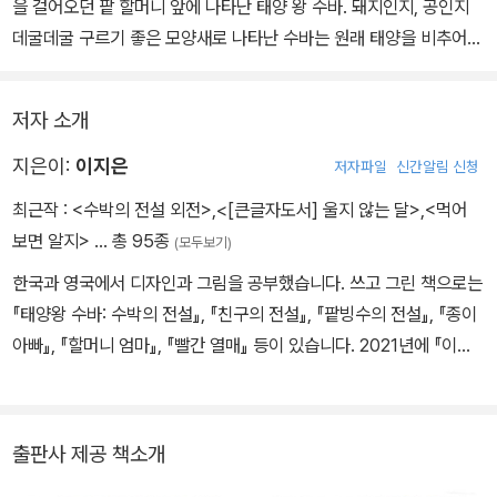
을 걸어오던 팥 할머니 앞에 나타난 태양 왕 수바. 돼지인지, 공인지
데굴데굴 구르기 좋은 모양새로 나타난 수바는 원래 태양을 비추어
생명을 자라게 하는 하늘의 용이었다. 수바의 날개와 태양 빛을 탐내
던 둘 머리 용에 의해 날개를 떼어 먹힌 채, 간신히 땅으로 도망치는
저자 소개
신세가 된 것이다. 수바는 할머니에게 간절하게 도움을 청하지만, 왕
대접을 받긴커녕 이름조차 수박, 왕수박 등으로 불리며 더 혼란을 겪
지은이:
이지은
저자파일
신간알림 신청
는데….
최근작 :
<수박의 전설 외전>
,
<[큰글자도서] 울지 않는 달>
,
<먹어
보면 알지>
… 총 95종
(모두보기)
팥 할머니의 인정 많고 털털한 정감은 『팥빙수의 전설』에 이어 『태양
한국과 영국에서 디자인과 그림을 공부했습니다. 쓰고 그린 책으로는
왕 수바: 수박의 전설』에서도 빛을 발한다. 수바의 이름을 곧 죽어도
『태양왕 수바: 수박의 전설』, 『친구의 전설』, 『팥빙수의 전설』, 『종이
‘수박’이라 부르며 실랑이 하는 모습, 낯선 존재인 수바의 부탁을 선뜻
아빠』, 『할머니 엄마』, 『빨간 열매』 등이 있습니다. 2021년에 『이파
들어주는 따스함과 대범함, 수바의 행위 없는 간구를 비웃듯 기운차
라파 냐무냐무』로 볼로냐 라가치상 코믹-유아 그림책 부문 대상을 수
게 둘 머리 용을 불러들여 호리병에 가둬 버리는 배포, 그렇게 귀하다
상했습니다.
는 용의 선물을 받았지만 온 나라 안에 넘쳐나게 된 어이 없는 상황에
서도 “하는 수 없지.” 하고 넘겨 버리는 쿨내 진동하는 모습에서 일상
출판사 제공 책소개
의 유머를 넘어서는 통쾌함을 맛볼 수 있다.