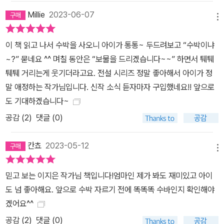
Millie
2023-06-07
메뉴
이 책 읽고 나서 수박을 사오니 아이가 통통~ 두드려보고 “수박이냐
~?” 묻네요 ^^ 며칠 동안은 “보물을 드리겠습니다~~” 하면서 퉤퉤
퉤퉤 거리는게 웃기더라고요. 전설 시리즈 정말 좋아해서 아이가 정
말 애정하는 작가님입니다. 신작 소식 듣자마자 구입했네요!! 앞으로
도 기대하겠습니다~
공감 (
2
)
댓글 (0)
칸쵸
2023-05-12
메뉴
믿고 보는 이지은 작가님 책입니다!엄마인 제가 봐도 재미있고 아이
도 넘 좋아해요. 앞으로 수박 자르기 전에 똑똑똑 수바인지 확인해야
겠어요^^
공감 (
2
)
댓글 (0)