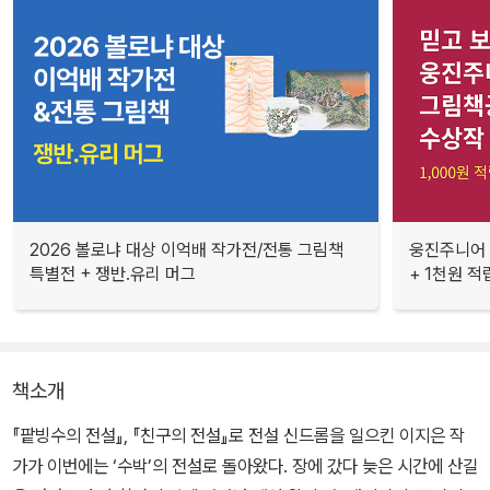
2026 볼로냐 대상 이억배 작가전/전통 그림책
웅진주니어 
특별전 + 쟁반.유리 머그
+ 1천원 적
책소개
『팥빙수의 전설』, 『친구의 전설』로 전설 신드롬을 일으킨 이지은 작
가가 이번에는 ‘수박’의 전설로 돌아왔다. 장에 갔다 늦은 시간에 산길