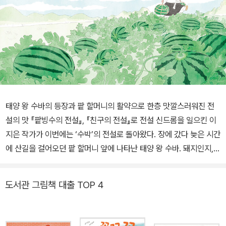
태양 왕 수바의 등장과 팥 할머니의 활약으로 한층 맛깔스러워진 전
설의 맛 『팥빙수의 전설』, 『친구의 전설』로 전설 신드롬을 일으킨 이
지은 작가가 이번에는 ‘수박’의 전설로 돌아왔다. 장에 갔다 늦은 시간
에 산길을 걸어오던 팥 할머니 앞에 나타난 태양 왕 수바. 돼지인지,
공인지 데굴데굴 구르기 좋은 모양새로 나타난 수바는 원래 태양을
비추어 생명을 자라게 하는 하늘의 용이었다. 수바의 날개와 태양 빛
도서관 그림책 대출 TOP 4
을 탐내던 둘 머리 용에 의해 날개를 떼어 먹힌 채, 간신히 땅으로 도
망치는 신세가 된 것이다. 수바는 할머니에게 간절하게 도움을 청하
지만, 왕 대접을 받긴커녕 이름조차 수박, 왕수박 등으로 불리며 더 혼