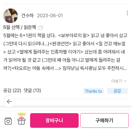
은새도 큰새도 우리한테 하늘노래랑 땅노래랑 나무노래를 들려주거
라. 꽤 멀지만 모처럼 읍내 기스락 고샅을 걸으며 시골빛을 헤아린다.
든요. 풀벌레를 손바닥에 얹고서 소근소근 수다를 떠는 마음을 돌보
그런데, 군수님은 머리말을 하자마자 ‘기념사진 촬영’부터 한다. 이러
건수하
2023-06-01
메뉴
는 하루라면, 늘 싱그럽고 밝아요. 애벌레도 딱정벌레도 잎벌레도 사
고서 ‘다음 일정’이 바쁘다며 군의회 의원들하고 우르르 나간다. 자리
슴벌레도 우리하고 똑같이 숨붙이입니다. 우리는 딴짓도 하고, 놀기
5월 산책 / 읽은책
(행사)가 끝난 뒤에 ‘찰칵질’을 해야 하지 않나? 찰칵 찍고서 사라지
도 하고, 쉬기도 하고, 헤매기도 하기에, 이 삶이 하루하루 새롭고 즐
5월에는 6+1권의 책을 샀다. <보부아르의 말> 읽고 넘 좋아서 샀고
는 이들은 이 고장에 무슨 이바지를 할까? 《태양왕 수바, 수박의 전
거울 만하지 싶습니다. 딴짓은 안 나빠요. 헤매는 길도 안 나빠요. 아
(그런데 다시 읽으려나...)<완경선언> 읽고 좋아서 <질 건강 매뉴얼
설》은 수박을 재미나게 즐기도록 이바지하는 그림책이겠지. ‘즐거운
름책만 읽을 까닭이 없어요. 좀 엉터리인 사람이 벼슬을 쥐고서 허튼
> 샀고 <딸에게 들려주는 인종차별 이야기> 샀는데 좀 어려워서 내
하루’하고 먼 오늘날이기에 ‘재미난 볼거리’를 찾는다고 느낀다. ‘즐거
짓을 할 수 있어요. 그리고 우리가 마음자리에 한결같이 푸르고 파랗
가 읽어야 될 것 같고 (그런데 왜 아들 아니고 딸에게 들려주는 걸
이’ 지내는 사람은 ‘재미·재주’를 안 찾는다. ‘즐겁다·즈믄’은 한동아리
게 어우러지는 사랑을 그리면서 보금자리를 노래할 만합니다. ‘시를
까?)<타오르는 어둠 속에서 ...> 잠자냥님 독서괭님 모두 추천하시길
이다. ‘온’을 ‘열’ 모을 적에 ‘즈믄(즐거움)’이요 ‘지음(짓다)’라는 살림
쓰기에 시인’이 아닙니다. ‘시인이기에 시를 쓰지’ 않습니다. ‘시·시인·
래 샀다.<여자를 모욕한 걸작들>도 샀다. 6월의 여성주의책읽기 책
빛을 읽는 이웃이 늘기를 빈다. 오늘밤은 별을 드디어 본다.ㅅㄴㄹ※
더보기
문학·예술’은 모두 껍데기예요. 허울입니다. 겉치레를 털고 허물을 벗
<법정에 선 페미니스트>도 샀다. (중고로 샀어요, 땡투 못해 죄송해
글쓴이숲노래(최종규) : 우리말꽃(국어사전)을 씁니다. “말꽃 짓는
공감 (
22
)
댓글 (13)
어던질 때라야 삶을 바라보는 사람으로서 사랑을 짓는 살림길에 새롭
요 다락방님... 응?;;)그리고 <여전히 미쳐 있는> 북펀드를 했는데 아
책숲, 숲노래”라는 이름으로 시골인 전남 고흥에서 서재도서관·책박
뒤로가
게 한 발을 디디고서 노래합니다. 이 노래란, 말 한 마디입니다. 말 한
직 책이 안 왔는데... 6월에 책을 또 사야 하니까 5월에 산 걸로 치자.
기
물관을 꾸립니다. ‘보리 국어사전’ 편집장을 맡았고, ‘이오덕 어른 유
마디란, 이야기입니다. 이야기란, 오늘빛이 이슬로 물들면서 스미는
아이에게 책 두 권을 사줬고 친구들(?)에게 세 권의 책을 선물했
고’를 갈무리했습니다. 《선생님, 우리말이 뭐예요?》, 《쉬운 말이 평
반품/교환 안내
꽃내음입니다.ㅅㄴㄹ《사과꽃》(김정배 글·김휘녕 그림, 공출판사, 20
다. 쌓인 적립금이 아까울 때 선물을 하면 그리 뿌듯할 수가 없다. 5월
보관함담기
선물하기
장바구니
구매하기
화》, 《곁말》, 《곁책》, 《새로 쓰는 밑말 꾸러미 사전》, 《새로 쓰는 비
23.3.31.)《태양왕 수바, 수박의 전설》(이지은, 웅진주니어, 2023.5.
엔 이런 책들을 읽었다. <이슬람 전사의 탄생> <완경선언> <비밀 독
슷한말 꾸러미 사전》, 《새로 쓰는 겹말 꾸러미 사전》, 《새로 쓰는 우