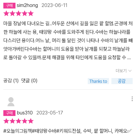
팥할머니가 등장하는 “팥빙수의 전설”그리고 민들레와 호랑이의 우
sim2hong
2023-06-11
정을 그린 “친구의 전설”에 이은 이지은 작가의 전설 시리즈 세번째
이야기입니다.모양은 수박을 닮았는데 넘어지면 혼자 일어나지 못하
마을 장날에 다녀오는 길..어두운 산에서 길을 잃은 팥 할멈.곤경에 처
는 게 돼지를 닮은 듯한 모습이 친근하면서도 유쾌합니다.대단한 정
한 하늘에 사는 용, 태양왕 수바를 도와주게 된다.수바는 하늘나라를
의감에 수바를 도운 게 아니라 보물이라는 말에 상다리가 휘어지게
다스리던 용이다.어느 날, 머리 둘 달린 것이 나타나 수바의 날개를 빼
제사상을 차리는 팥할머니의 모습이 인간적이라 더 친근합니다.그래
앗아가버린다수바는 할머니의 도움을 받아 날개를 되찾고 하늘날라
도 수바를 걱정하고 또 적극적으로 도움의 손길을 내밀고 지혜를 빌
로 돌아갈 수 있을까.문제 해결을 위해 타인에게 도움을 요청할 수 있
려주기도 합니다.저는 그림책은 기본적으로 어른이 아이에게 읽어주
는 용기 그리고 타인을 도와줄 수 있는 용기, 지혜에 관한 이야기라 할
는 책이라고 생각합니다.물론 글씨를 일찍 깨우쳐 혼자 읽는 아이도
더보기
수 있겠다.(사실 팥 할멈은 이해타산적으로 수바를 도와주었지만...)
많겠지만 아이는 그림을 보는 것에 더 집중해야 한다고 생각합니다.
공감 (
1
)
댓글 (0)
어쩜 그림부터 이렇게 귀여운지..깔깔대며 읽는 것은 덤이다.
아이 혼자.읽는 건 글밥이 많은 동화책부터여도 충분합니다.“태양 왕
수바”는 어른이 읽어주기에 좋은 그림책이라 읽다보면 흥이 나 읽어
메뉴
주는 어른도 즐거워질 것입니다.어쩜 볼거리가 많아 글 읽는 속도를
느리게 해야 할 수도 있지만 아이는 어른이 읽어주는 글을 따라 할머
bus310
2023-05-17
니의 표정 변화와 수바의 모습을 보며 그림책을 제대로 즐길 수 있을
것입니다.하마터면 수바가 될 뻔 한 수박의 전설, 올 여름 집집마다 하
#오늘의그림책#태양왕수바#키워드전설, 수박, 팥 할머니, 카메오✅️