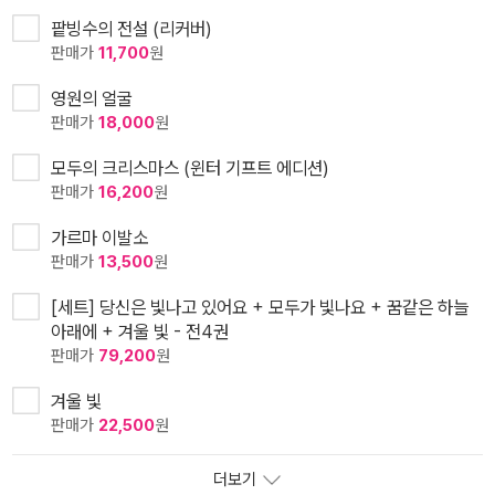
팥빙수의 전설 (리커버)
판매가
11,700
원
영원의 얼굴
판매가
18,000
원
모두의 크리스마스 (윈터 기프트 에디션)
판매가
16,200
원
가르마 이발소
판매가
13,500
원
[세트] 당신은 빛나고 있어요 + 모두가 빛나요 + 꿈같은 하늘
아래에 + 겨울 빛 - 전4권
판매가
79,200
원
겨울 빛
판매가
22,500
원
더보기