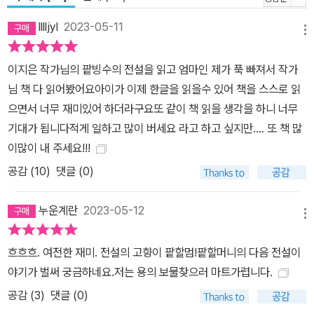
lllljyl
2023-05-11
메뉴
이지은 작가님의 팥빙수의 전설을 읽고 엄마인 제가 푹 빠져서 작가
님 책 다 읽어봤어요아이가 이제 한글을 읽을수 있어 책을 스스로 읽
으면서 너무 재미있어 하더라구요또 같이 책 읽을 생각을 하니 너무
기대가 됩니다적게 일하고 많이 버세요 라고 하고 싶지만.... 또 책 많
이많이 내 주세요!!!
공감 (
10
)
댓글 (0)
누운계란
2023-05-12
메뉴
흐흐흐. 여전한 재미. 전설의 고향이 팥할멈!팥할머니의 다음 전설이
야기가 벌써 궁금하네요.저는 용의 보물찾으러 마트가렵니다.
공감 (
3
)
댓글 (0)