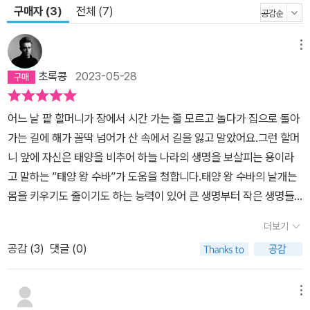
구매자 (3)
전체 (7)
메뉴
초록콩
2023-05-28
어느 날 팥 할머니가 장에서 시간 가는 줄 모르고 놀다가 집으로 돌아
가는 길에 해가 꼴딱 넘어가 산 속에서 길을 잃고 말았어요.그런 할머
니 앞에 자신은 태양을 비추어 하늘 나라의 생명을 보살피는 용이라
고 말하는 ”태양 왕 수바”가 도움을 청합니다.태양 왕 수바의 날개는
몸을 키우기도 줄이기도 하는 능력이 있어 큰 생명부터 작은 생명들
까지 고루 잘 보살필 수 있었답니다.그런데 평화롭던 어느 날 처음 보
더보기
는 이들에게 날개를 빼앗겨 하늘로 돌아갈 수 없게 되었지요.수바는
공감 (
3
)
댓글 (0)
할머니에게 큰 제사상을 부탁하고 하늘로 돌아가게 되면 용의 보물을
주겠다고 약속합니다.과연 태양 왕 수바는 무사히 하늘로 돌아갈 수
있게 되고 할머니는 용의 보물을 받을 수 있을까요?“태양 왕 수바”는
메뉴