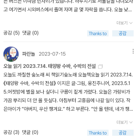
는 버스는 이따금 빈자리가 있습니다. 하루치기로 서울길을 다녀오자
매듭을 짓는다. 서울에서도 재미나게 재주를 뽐내는 하루를 버티는
고 여기면서 시외버스에서 졸며 자며 글 몇 자락을 씁니다. 오늘 낮에
길은 안 나쁘다. 애써 시골로 깃들거나 서울을 버려야 하지도 않다. 들
만날 서울 어린이한테 건네주고 들려줄 노래를 건사하면서 구름송이
숲메를 안 품으면서도 먹고살 수 있다. 문득 ‘야만바’가 떠오른다.ㅍㄹ
더보기
를 보고, 비내음을 맡습니다. 어버이로서 별빛을 품고 그릴 적에 우리
ㄴ글 : 숲노래·파란놀(최종규). 낱말책을 쓴다. 《풀꽃나무 들숲노래
공감 (
5
)
댓글 (0)
아이들한테 별노래를 들려줍니다. 어른으로서 잎빛을 보고 품을 적에
동시 따라쓰기》, 《새로 쓰는 말밑 꾸러미 사전》, 《미래세대를 위한 우
이웃 아이들한테 숲노래를 속삭입니다. 쇳덩이(자동차)를 모는 하루
리말과 문해력》, 《들꽃내음 따라 걷다가 작은책집을 보았습니다》,
가 나쁠 까닭이 없습니다만, ‘오늘 스스로 꿈으로 그리면서 누릴 사
파란놀
2023-07-15
메뉴
《우리말꽃》, 《쉬운 말이 평화》, 《곁말》, 《책숲마실》, 《우리말 수수께
랑’부터 헤아리고서 마음에 담지 않은 채 손잡이부터 쥐면, 우리 마음
끼 동시》, 《시골에서 살림 짓는 즐거움》, 《이오덕 마음 읽기》을 썼다.
오늘 읽기 2023.7.14. 태양왕 수바, 수박의 전설
에는 쇳소리에 쇳밥이 스며요. 돈을 버는 일감이 나쁘지 않습니다만,
blog.naver.com/hbooklove
오늘도 까칠한 숲노래 씨 책읽기숲노래 오늘책오늘 읽기 2023.7.14.
‘오늘 스스로 푸르게 나누며 길어올릴 사랑’부터 생각하고서 마음에
《태양왕 수바, 수박의 전설》 이지은 글·그림, 웅진주니어, 2023.5.1
얹은 채 돈부터 벌면, 우리 마음에는 땟국에 티끌이 쌓여요. 시골에서
5.어젯밤에 별을 보나 싶더니 구름이 짙게 가렸다. 오늘은 가랑비가
논밭을 지으면서 풀죽임물(농약)을 쓸 수도 있습니다만, 오롯이 푸른
가끔 뿌리되 더 안 올 듯싶다. 아침부터 고흥읍에 나갈 일이 있다. 작
사랑을 품으면서 풀죽음물을 치는 이웃님은 아직 못 만났습니다. 저
은아이가 “아버지, 우산 챙겨요.” 하고 부른다. “안 올 텐데, 네가 챙기
놈은 저놈이라서 밉다고 여기면, 저놈 탓이 아니라 우리가 마음에 스
라니 챙길게.” ‘고흥 꿈꾸는예술터 이바구(발표회)’를 ‘문화회관 송순
스로 미움씨를 심었기에 스스로 불길이 화르르 일어나요. 새를 바라
더보기
섭실’에서 한다. 꽤 걸어야 한다. 여기 오는 이들 가운데 군내버스를
보고 사랑하는 마음을 가꾸는 하루라면, 언제나 즐겁게 빛납니다. 작
공감 (
3
)
댓글 (0)
타고 미리 나간 뒤에, 저잣마실을 한 다음, 걸어서 찾아온 이는 없으리