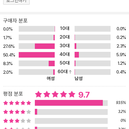
로그인하기
지도 않게 모든 생물의 생육을 관장하는 사랑스러운 태양 왕의 모습
을 그려 놓았다. 둘 머리 용은 또 어떤가. 머리가 둘이라 이리로도, 저
리로도 가지 못한다며 애교를 떨던 앙증맞은 둘 머리 용은 수바의 날
구매자 분포
개를 손에 넣자마자 세상을 호령하기라도 할 듯한 모양새로 나타나
10대
0.0%
0.0%
팥 할머니와 한판 승부를 벌인다. 수바의 똥 속에서 살아 나온 둘 머리
20대
0.2%
1.7%
용의 모습은 또 얼마나 깜찍한가! 의외성이 난무하는 캐릭터들의 반
30대
2.3%
27.6%
전, 한층 긴박감 넘치는 서사, 볼 때마다 웃음을 유발하는 장면 구성으
40대
5.9%
50.4%
로 올 시즌을 강타할 『태양 왕 수바-수박의 전설』. 이제 이지은 작가
50대
1.2%
8.3%
가 정성스럽게 꾸며 놓은 수바 판타지 속으로 신나게 떠나 보자!
60대
0.4%
2.0%
여성
남성
9.7
평점 분포
93.5%
3.2%
0%