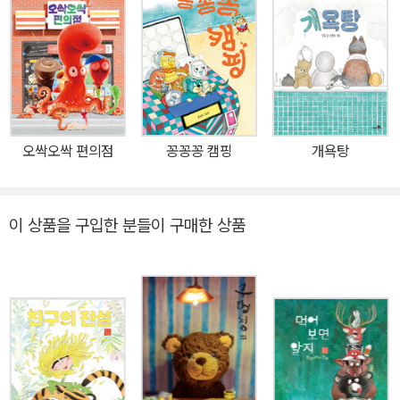
란을 겪는데……. 할머니는 수바의 부탁대로 밤새 떡을 빚고 과일로
탑을 쌓아 제사상을 차려 주고, 수바는 땅에서, 물에서 지극 정성으로
하늘을 향해 빌어 보지만 아무것도 뜻대로 되지 않는다. 보다 못해 나
선 팥 할머니의 용맹한 활약으로 둘 머리 용에게서 날개를 되찾은 수
바는 약속대로 할머니에게 용의 여의주만큼 귀하다는 보물을 주고 홀
연히 하늘로 돌아가는데……. 태양 왕 수바가 할머니에게 남긴 용의
오싹오싹 편의점
꽁꽁꽁 캠핑
개욕탕
보물은 무엇이었을까? 수박의 전설과 용의 보물은 어떤 관계가 있을
까? 궁지에 처한 이들을 향해 외치는 유쾌, 통쾌, 유머, 감동 판타지
팥 할머니의 인정 많고 털털한 정감은 『팥빙수의 전설』에 이어 『태양
이 상품을 구입한 분들이 구매한 상품
왕 수바: 수박의 전설』에서도 빛을 발한다. 수바의 이름을 곧 죽어도
‘수박’이라 부르며 실랑이 하는 모습, 낯선 존재인 수바의 부탁을 선뜻
들어주는 따스함과 대범함, 수바의 행위 없는 간구를 비웃듯 기운차
게 둘 머리 용을 불러들여 호리병에 가둬 버리는 배포, 그렇게 귀하다
는 용의 선물을 받았지만 온 나라 안에 넘쳐나게 된 어이 없는 상황에
서도 “하는 수 없지.” 하고 넘겨 버리는 쿨내 진동하는 모습에서 일상
의 유머를 넘어서는 통쾌함을 맛볼 수 있다. 태양 왕, 생물의 성장을