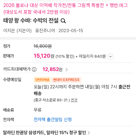
2026 볼로냐 대상 이억배 작가전/전통 그림책 특별전 + 쟁반.머그
(대상도서 포함 국내서 2만원 이상)
태양 왕 수바: 수박의 전설
이지은
(지은이)
웅진주니어
2023-05-15
정가
16,800원
15,120
판매가
원
(10% 할인) +
마일리지 840원
12,852
카드최대혜택가
원
수령예상일
양탄자배송
썬데이 EXPRESS
오늘(일) 22시까지 주문하면 내일(월) 아침 7시
출근전
배송
(중구 서소문로 89-31 )
변경
배송료
무료
전자책
전자책 출간알림 신청
알라딘 만권당 삼성카드, 알라딘 15% 청구 할인