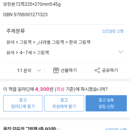
양장본
72쪽
225*270mm
545g
ISBN 9788901271323
주제분류
신간알림 신청
유아
>
그림책
>
_나라별 그림책
>
한국 그림책
유아
>
4~7세
>
그림책
선물하기
공유하기
이 책을 알라딘에
4,300
원 (
최상
기준)에 파시겠습니까?
중고
중고
중고 등록
알라딘에 팔기
회원에게 팔기
알림 신청
웅진 모두의 그림책 (총 93권)
신간알림 신청