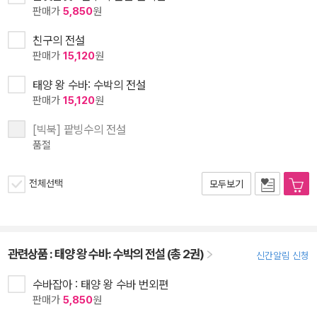
판매가
5,850
원
친구의 전설
판매가
15,120
원
태양 왕 수바: 수박의 전설
판매가
15,120
원
[빅북] 팥빙수의 전설
품절
전체선택
모두보기
관련상품 :
태양 왕 수바: 수박의 전설 (총 2권)
신간알림 신청
수바잡아 : 태양 왕 수바 번외편
판매가
5,850
원