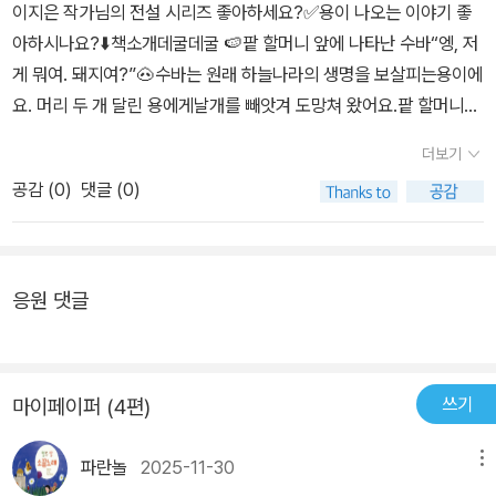
나씩 들여놓으시길…….
이지은 작가님의 전설 시리즈 좋아하세요?✅️용이 나오는 이야기 좋
아하시나요?⬇️책소개데굴데굴 🍉팥 할머니 앞에 나타난 수바“엥, 저
게 뭐여. 돼지여?”🐽수바는 원래 하늘나라의 생명을 보살피는용이에
요. 머리 두 개 달린 용에게날개를 빼앗겨 도망쳐 왔어요.팥 할머니에
게 도움을 요청하는 수바날개를 되찾는 것을도와 주면 ‘용의 보물’을
더보기
주겠다고 약속하는데,과연 할머니의 도움을 받아원래의 모습으로 돌
공감 (
0
)
댓글 (0)
아갈 수 있을까요?‘용의 보물’은 무엇일까요?#생각더하기봐도 봐도
또 보고 싶은그림책!!🫶팥빙수의 전설친구의 전설에 이은 수박의 전
설!전래 동화에 자주 나와 익숙한 할머니, 용 그리고 카메오로 등장한
호랑이🐉🐲우리에게 익숙한 등장인물들에귀여움 한 스푼 재치 한 스
응원 댓글
푼이더해지니 너무너무 유쾌하고 재밌어요.전작에 나왔던 등장인물
이 에필로그에 카메오로 등장할 땐꺄아~너무 좋아🫢( 내적 비명을
질렀다니까요🍉🫶)수박의 전설도 왕대박입니다👍🔸️호탕하고 당당
쓰기
마이페이퍼 (4편)
한 매력 넘치는 팥 할머니(넘 내 스탈🥹)🔸️태양 왕이지만 허당미 있
는 수바🔸️반전이 있는 머리 둘 용.빠짐없이 매력 넘치는등장인물들
파란놀
2025-11-30
메뉴
이 수두룩해요👏👏#깔깔웃은한문장“돼지여?”🤣🤣🐽도서명 : <태