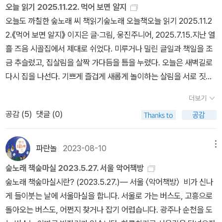
양 왕 수바 : 수박의 전설>🍉지은이 : 이지은 그림책🐲펴낸곳 : 웅진
오늘 읽기 2025.11.22. 먹어 보면 알지
주니어#웅진주니어 #이지은 #이지은작가 #이지은그림책 #그림
오늘도 까칠한 숲노래 씨 책읽기숲노래 오늘책오늘 읽기 2025.11.2
책 #태양왕수바 #수박의전설 #친구의전설 #팥빙수의전설 #여름그
2.《먹어 보면 알지》 이지은 글·그림, 웅진주니어, 2025.7.15.지난 열
림책 #그림책추천 #새그림책 #그림책신간 #어린이그림책 #수박그
흘 즈음 시골집에서 제대로 쉬었다. 미루거나 밀린 글일과 책일을 조
림책
금 추슬렀고, 집살림을 살짝 가다듬을 틈을 누렸다. 오늘은 새벽길로
다시 집을 나선다. 기쁘게 즐겁게 새롭게 놀이하는 살림을 서로 짓자
고 얘기하면서 손을 흔든다. 논두렁을 따라 옆마을로 간다. 시골버스
더보기
로 읍내에 간다. 이제 부산으로 시외버스를 달리고, 〈당신의 책갈피〉
공감 (
5
)
댓글 (0)
부터 찾아가서 ‘책을 읽고 담는 눈빛’을 스스로 돌보는 수수께끼를 들
려준다. 우리는 “모든 책을 읽으려고 마음을 품”기에 한 자락을 쥐거
나 온 자락을 쥐거나 눈을 뜬다. “모든 책을 어떻게 다 읽어?” 하고 지
파란놀
2023-08-10
메뉴
레 손을 빼면 겉훑기에서 맴돌다가 아주 등진다. 저녁에 〈책과 아이
숲노래 책숲마실 2023.5.27. 서울 악어책방
들〉로 건너가서 ‘빛·볕’ 두 낱말로 말빛과 숨볕을 헤아리는 이야기를
숲노래 책숲마실시란? (2023.5.27.)― 서울 〈악어책방〉 비가 신나
들려주고서 등허리를 편다. 《먹어 보면 알지》는 앞선 그림책하고 나
게 들이붓는 날에 서울마실을 합니다. 서울로 가는 버스도, 고흥으로
란하다. 살짝 예스러운 테두리를 짜고서 모든 멧짐승을 ‘사람흉내’를
돌아오는 버스도, 어쩐지 찾거나 잡기 어렵습니다. 광주나 순천을 도
내는 ‘귀염그림(캐릭터)’으로 갈아치워서 ‘서울시늉’이라는 줄거리로