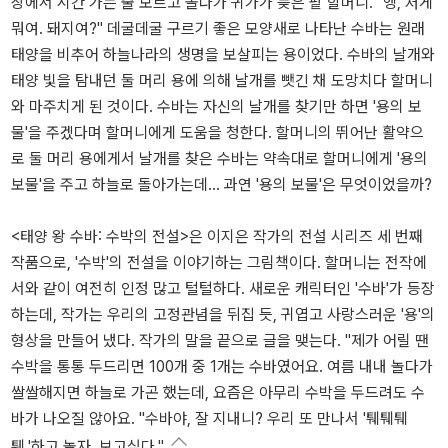
장에서 시간 가는 줄 모르고 놀다가 귀가가 늦은 팥 할머니. "엥, 저게
뭐여. 돼지여?" 데굴데굴 구르기 좋은 모양새로 나타난 수바는 원래
태양을 비추어 하늘나라의 생명을 보살피는 용이었다. 수바의 날개와
태양 빛을 탐내던 둘 머리 용에 의해 날개를 뺏긴 채 도망치다 할머니
와 마주치게 된 것이다. 수바는 자신의 날개를 찾기만 하면 '용의 보
물'을 주겠다며 할머니에게 도움을 청한다. 할머니의 뛰어난 활약으
로 둘 머리 용에게서 날개를 찾은 수바는 약속대로 할머니에게 '용의
보물'을 주고 하늘로 돌아가는데... 과연 '용의 보물'은 무엇이었을까?
<태양 왕 수바: 수박의 전설>은 이지은 작가의 전설 시리즈 세 번째
작품으로, '수박'의 전설을 이야기하는 그림책이다. 할머니는 전작에
서와 같이 여전히 인정 많고 털털하다. 새로운 캐릭터인 '수바'가 등장
하는데, 작가는 우리의 고정관념을 뒤집 듯, 귀엽고 사랑스러운 '용'의
형상을 만들어 냈다. 작가의 말을 끝으로 글을 맺는다. "제가 어릴 땐
수박을 통통 두드리면 100개 중 1개는 수바였어요. 여름 내내 놀다가
쌀쌀해지면 하늘로 가곤 했는데, 요즘은 아무리 수박을 두드려도 수
바가 나오질 않아요. "수바야, 잘 지내니? 우리 또 만나서 '퉤퉤퉤
퉤.'하고 놀자. 보고싶다."