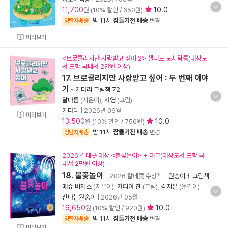
11,700
10.0
원 (10% 할인 / 650원)
밤 11시
잠들기전 배송
양탄자배송
변경
미리보기
<브로콜리지만 사랑받고 싶어 2> 샐러드 도시락통(대상도
서 포함 국내서 2만원 이상)
17. 브로콜리지만 사랑받고 싶어 : 두 번째 이야
기
-
키다리 그림책 72
달다름
(지은이),
서영
(그림)
키다리
|
2026년 06월
미리보기
13,500
10.0
원 (10% 할인 / 750원)
밤 11시
잠들기전 배송
양탄자배송
변경
2026 칼데콧 대상 <불꽃놀이> + 머그(대상도서 포함 국
내서 2만원 이상)
18. 불꽃놀이
- 2026 칼데콧 수상작
-
원숭이네 그림책
매슈 버제스
(지은이),
카티아 친
(그림),
김지은
(옮긴이)
신나는원숭이
|
2026년 05월
16,650
10.0
원 (10% 할인 / 920원)
밤 11시
잠들기전 배송
양탄자배송
변경
미리보기