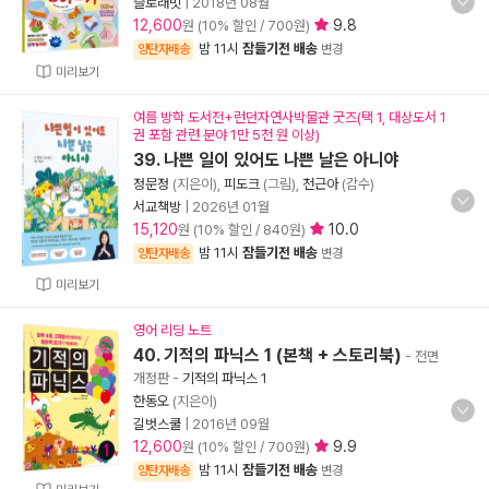
슬로래빗
|
2018년 08월
12,600
9.8
원 (10% 할인 / 700원)
밤 11시
잠들기전 배송
양탄자배송
변경
미리보기
여름 방학 도서전+런던자연사박물관 굿즈(택 1, 대상도서 1
권 포함 관련 분야 1만 5천 원 이상)
39. 나쁜 일이 있어도 나쁜 날은 아니야
정문정
(지은이),
피도크
(그림),
천근아
(감수)
서교책방
|
2026년 01월
15,120
10.0
원 (10% 할인 / 840원)
밤 11시
잠들기전 배송
양탄자배송
변경
미리보기
영어 리딩 노트
40. 기적의 파닉스 1 (본책 + 스토리북)
- 전면
개정판
-
기적의 파닉스 1
한동오
(지은이)
길벗스쿨
|
2016년 09월
12,600
9.9
원 (10% 할인 / 700원)
밤 11시
잠들기전 배송
양탄자배송
변경