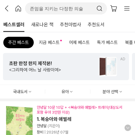
베스트셀러
새로나온 책
추천마법사
추천도서
주간 베스트
지금 베스트
어제 베스트
특가 베스트
북플
AD
초판 한정 한지 제작본!
<그리하여 어느 날 사랑이여>
국내도서
유아
분야 선택
안녕달 10문 10답 + <복숭아와 애벌레> 트레이(대상도서
포함 유아 3만원 이상)
1. 복숭아와 애벌레
안녕달
(지은이)
창비
|
2026년 07월