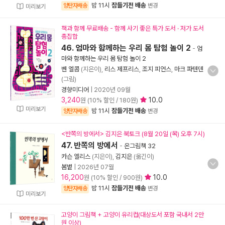
밤 11시
잠들기전 배송
양탄자배송
변경
미리보기
책과 함께 무료배송 - 함께 사기 좋은 특가 도서 · 저가 도서
총집합
46. 엄마와 함께하는 우리 몸 탐험 놀이 2
-
엄
마와 함께하는 우리 몸 탐험 놀이 2
벤 엘콤
(지은이),
리스 제프리스
,
조지 피언스
,
마크 파텐덴
(그림)
경향미디어
|
2020년 09월
3,240
10.0
원 (10% 할인 / 180원)
미리보기
밤 11시
잠들기전 배송
양탄자배송
변경
<반쪽의 방에서> 김지은 북토크 (8월 20일 (목) 오후 7시)
47. 반쪽의 방에서
-
온그림책 32
카슨 엘리스
(지은이),
김지은
(옮긴이)
봄볕
|
2026년 07월
16,200
10.0
원 (10% 할인 / 900원)
밤 11시
잠들기전 배송
양탄자배송
변경
미리보기
고양이 그림책 + 고양이 유리컵(대상도서 포함 국내서 2만
원 이상)