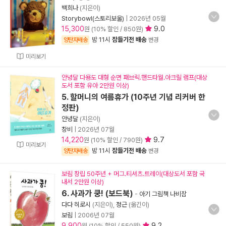
백희나
(지은이)
Storybowl(스토리보울)
|
2026년 05월
15,300
9.0
원 (10% 할인 / 850원)
밤 11시
잠들기전 배송
양탄자배송
변경
미리보기
안녕달 다용도 대형 순면 패브릭.핸드타월.아크릴 램프(대상
도서 포함 유아 2만원 이상)
5. 할머니의 여름휴가 (10주년 기념 리커버 한
정판)
안녕달
(지은이)
창비
|
2026년 07월
14,220
9.7
원 (10% 할인 / 790원)
미리보기
밤 11시
잠들기전 배송
양탄자배송
변경
보림 창립 50주년 + 머그.티셔츠.트레이(대상도서 포함 국
내서 2만원 이상)
6. 사과가 쿵! (보드북)
-
아기 그림책 나비잠
다다 히로시
(지은이),
정근
(옮긴이)
보림
|
2006년 07월
9,900
9.2
원 (10% 할인 / 550원)