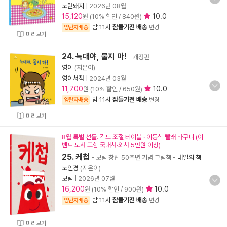
노란돼지
|
2026년 08월
15,120
10.0
원 (10% 할인 / 840원)
밤 11시
잠들기전 배송
양탄자배송
변경
미리보기
24. 늑대야, 물지 마!
- 개정판
영이
(지은이)
영이서점
|
2024년 03월
11,700
10.0
원 (10% 할인 / 650원)
밤 11시
잠들기전 배송
양탄자배송
변경
미리보기
8월 특별 선물. 각도 조절 테이블 · 이동식 빨래 바구니 (이
벤트 도서 포함 국내서·외서 5만원 이상)
25. 케첩
- 보림 창립 50주년 기념 그림책
-
내일의 책
노인경
(지은이)
보림
|
2026년 07월
16,200
10.0
원 (10% 할인 / 900원)
밤 11시
잠들기전 배송
양탄자배송
변경
미리보기