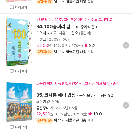
밤 11시
잠들기전 배송
양탄자배송
변경
미리보기
<라키비움J 12호: 그림책은 어린이> 수록 그림책 모음
34. 100층짜리 집
-
100층짜리 집 1
이와이 도시오
(지은이),
김숙
(옮긴이)
북뱅크
|
2009년 06월
8,550
9.2
원 (10% 할인 / 470원)
밤 11시
잠들기전 배송
양탄자배송
변경
미리보기
소윤경 작가 단독 친필사인본 + <코시롱 해녀 밥상> 손수
건
35. 코시롱 해녀 밥상
-
웅진 모두의 그림책 82
소윤경
(지은이)
웅진주니어
|
2026년 05월
22,500
10.0
원 (10% 할인 / 1,250원)
밤 11시
잠들기전 배송
양탄자배송
변경
미리보기