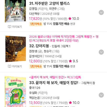
31. 저주받은 고양이 펠리스
김명철
(지은이),
최연주
(그림)
다산책방
|
2026년 08월
17,820
10.0
원 (10% 할인 / 990원)
밤 11시
잠들기전 배송
양탄자배송
변경
미리보기
2026 볼로냐 대상 이억배 작가전/전통 그림책 특별전 + 쟁
반.머그(대상도서 포함 국내서 2만원 이상)
32. 강아지똥
-
민들레 그림책 1
권정생
(글),
정승각
(그림)
길벗어린이
|
1996년 04월
12,600
9.5
원 (10% 할인 / 700원)
밤 11시
잠들기전 배송
미리보기
양탄자배송
변경
<끝까지 해 보자, 때밀이 장갑!> 머그/그립톡
33. 끝까지 해 보자, 때밀이 장갑!
-
그림책이 참
좋아 126
유설화
(지은이)
책읽는곰
|
2026년 04월
13,500
10.0
원 (10% 할인 / 750원)