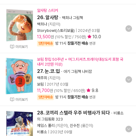
알사탕 스티커
26. 알사탕
-
백희나 그림책
백희나
(지은이)
Storybowl(스토리보울)
|
2024년 03월
13,500
10.0
원 (10% 할인 / 750원)
밤 11시
잠들기전 배송
양탄자배송
변경
미리보기
보림 창립 50주년 + 머그.티셔츠.트레이(대상도서 포함 국
내서 2만원 이상)
27. 눈.코.입
-
아기 그림책 나비잠
백주희
(지은이)
보림
|
2017년 03월
11,700
9.8
원 (10% 할인 / 650원)
밤 11시
잠들기전 배송
양탄자배송
변경
미리보기
28. 코끼리 스텔라 우주 비행사가 되다
-
비룡소
의 그림동화 323
제임스 폴리
(지은이),
신수진
(옮긴이)
비룡소
|
2023년 09월