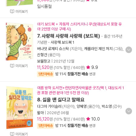
일시품절
미리보기
아기 보드북 + 자동차 스티커.미니 쿠션(대상도서 포함 유
아 2만원 이상 구매 시)
7. 사랑해 사랑해 사랑해 (보드북)
- 출간 15주년
기념판
-
사랑해 보드북 1
버나뎃 로제티 슈스탁
(지은이),
캐롤라인 제인 처치
(그림),
신형건
(옮긴이)
보물창고
|
2021년 12월
미리보기
11,520
9.9
원 (10% 할인 / 640원)
밤 11시
잠들기전 배송
양탄자배송
변경
여름 방학 도서전+런던자연사박물관 굿즈(택 1, 대상도서 1
권 포함 관련 분야 1만 5천 원 이상)
8. 싫을 땐 싫다고 말해요
다그마 가이슬러
(지은이),
양혜영
(옮긴이),
박소영
(감수)
윌마
|
2026년 06월
15,120
10.0
원 (10% 할인 / 840원)
밤 11시
잠들기전 배송
양탄자배송
변경
미리보기