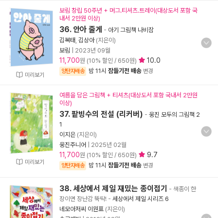
보림 창립 50주년 + 머그.티셔츠.트레이(대상도서 포함 국
내서 2만원 이상)
36. 안아 줄게
-
아기 그림책 나비잠
김복태
,
김상아
(지은이)
보림
|
2023년 09월
11,700
10.0
원 (10% 할인 / 650원)
밤 11시
잠들기전 배송
양탄자배송
변경
미리보기
여름을 담은 그림책 + 티셔츠(대상도서 포함 국내서 2만원
이상)
37. 팥빙수의 전설 (리커버)
-
웅진 모두의 그림책 2
1
이지은
(지은이)
웅진주니어
|
2025년 02월
11,700
9.7
원 (10% 할인 / 650원)
미리보기
밤 11시
잠들기전 배송
양탄자배송
변경
38. 세상에서 제일 재밌는 종이접기
- 색종이 한
장이면 장난감 뚝딱!
-
세상에서 제일 시리즈 6
네모아저씨 이원표
(지은이)