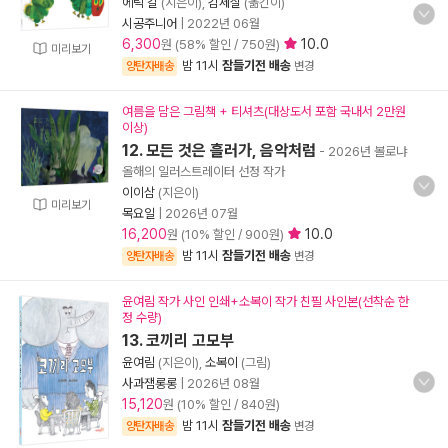
에릭 칼
(지은이),
김세실
(옮긴이)
시공주니어
|
2022년 06월
6,300
10.0
원 (58% 할인 / 750원)
미리보기
밤 11시
잠들기전 배송
양탄자배송
변경
여름을 담은 그림책 + 티셔츠(대상도서 포함 국내서 2만원
이상)
12. 모든 것은 흘러가, 음악처럼
- 2026년 볼로냐
올해의 일러스트레이터 선정 작가
이이삼
(지은이)
미리보기
목요일
|
2026년 07월
16,200
10.0
원 (10% 할인 / 900원)
밤 11시
잠들기전 배송
양탄자배송
변경
윤여림 작가 사인 인쇄+소복이 작가 친필 사인본(선착순 한
정 수량)
13. 코끼리 고모부
윤여림
(지은이),
소복이
(그림)
사과잼롱롱
|
2026년 08월
15,120
원 (10% 할인 / 840원)
밤 11시
잠들기전 배송
양탄자배송
변경