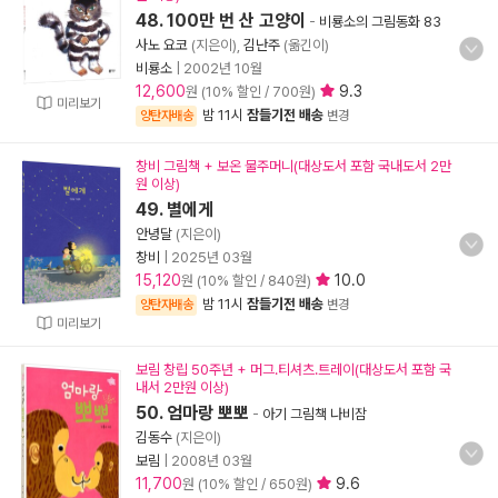
48. 100만 번 산 고양이
-
비룡소의 그림동화 83
사노 요코
(지은이),
김난주
(옮긴이)
비룡소
|
2002년 10월
12,600
9.3
원 (10% 할인 / 700원)
미리보기
밤 11시
잠들기전 배송
양탄자배송
변경
창비 그림책 + 보온 물주머니(대상도서 포함 국내도서 2만
원 이상)
49. 별에게
안녕달
(지은이)
창비
|
2025년 03월
15,120
10.0
원 (10% 할인 / 840원)
밤 11시
잠들기전 배송
양탄자배송
변경
미리보기
보림 창립 50주년 + 머그.티셔츠.트레이(대상도서 포함 국
내서 2만원 이상)
50. 엄마랑 뽀뽀
-
아기 그림책 나비잠
김동수
(지은이)
보림
|
2008년 03월
11,700
9.6
원 (10% 할인 / 650원)