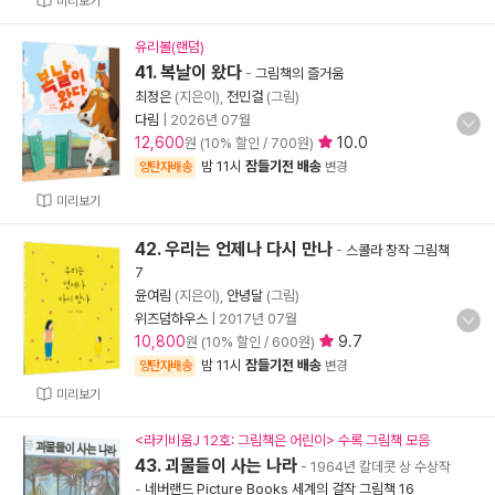
미리보기
유리볼(랜덤)
41. 복날이 왔다
-
그림책의 즐거움
최정은
(지은이),
전민걸
(그림)
다림
|
2026년 07월
12,600
10.0
원 (10% 할인 / 700원)
밤 11시
잠들기전 배송
양탄자배송
변경
미리보기
42. 우리는 언제나 다시 만나
-
스콜라 창작 그림책
7
윤여림
(지은이),
안녕달
(그림)
위즈덤하우스
|
2017년 07월
10,800
9.7
원 (10% 할인 / 600원)
밤 11시
잠들기전 배송
양탄자배송
변경
미리보기
<라키비움J 12호: 그림책은 어린이> 수록 그림책 모음
43. 괴물들이 사는 나라
- 1964년 칼데콧 상 수상작
-
네버랜드 Picture Books 세계의 걸작 그림책 16