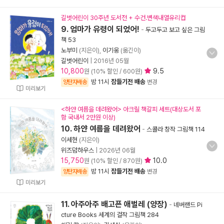
길벗어린이 30주년 도서전 + 수건.변색내열유리컵
9. 엄마가 유령이 되었어!
-
두고두고 보고 싶은 그림
책 53
노부미
(지은이),
이기웅
(옮긴이)
길벗어린이
|
2016년 05월
10,800
9.5
원 (10% 할인 / 600원)
밤 11시
잠들기전 배송
양탄자배송
변경
미리보기
<하얀 여름을 데려왔어> 아크릴 책갈피 세트(대상도서 포
함 국내서 2만원 이상)
10. 하얀 여름을 데려왔어
-
스콜라 창작 그림책 114
이세현
(지은이)
위즈덤하우스
|
2026년 06월
15,750
10.0
원 (10% 할인 / 870원)
밤 11시
잠들기전 배송
양탄자배송
변경
미리보기
11. 아주아주 배고픈 애벌레 (양장)
-
네버랜드 Pi
cture Books 세계의 걸작 그림책 284