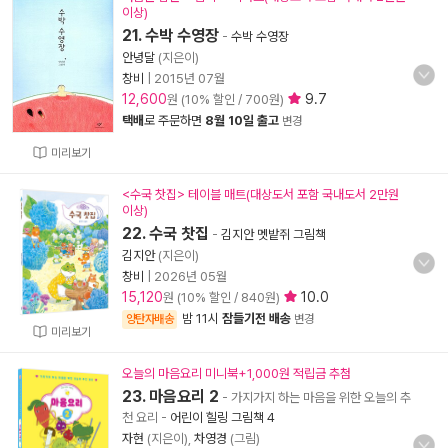
이상)
21. 수박 수영장
-
수박 수영장
안녕달
(지은이)
창비
|
2015년 07월
12,600
9.7
원 (10% 할인 / 700원)
택배
로 주문하면
8월 10일 출고
변경
미리보기
<수국 찻집> 테이블 매트(대상도서 포함 국내도서 2만원
이상)
22. 수국 찻집
-
김지안 멧밭쥐 그림책
김지안
(지은이)
창비
|
2026년 05월
15,120
10.0
원 (10% 할인 / 840원)
밤 11시
잠들기전 배송
양탄자배송
변경
미리보기
오늘의 마음요리 미니북+1,000원 적립금 추첨
23. 마음요리 2
- 가지가지 하는 마음을 위한 오늘의 추
천 요리
-
어린이 힐링 그림책 4
자현
(지은이),
차영경
(그림)