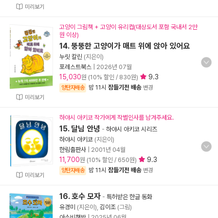
미리보기
고양이 그림책 + 고양이 유리컵(대상도서 포함 국내서 2만
원 이상)
14. 뚱뚱한 고양이가 매트 위에 앉아 있어요
누릿 칼린
(지은이)
포레스트북스
|
2026년 07월
15,030
9.3
원 (10% 할인 / 830원)
밤 11시
잠들기전 배송
양탄자배송
변경
미리보기
하야시 아키코 작가에게 작별인사를 남겨주세요.
15. 달님 안녕
-
하야시 아키코 시리즈
하야시 아키코
(지은이)
한림출판사
|
2001년 04월
11,700
9.3
원 (10% 할인 / 650원)
밤 11시
잠들기전 배송
양탄자배송
변경
미리보기
16. 호수 모자
-
특허받은 한글 동화
유경미
(지은이),
김이조
(그림)
아소비책방
|
2025년 06월