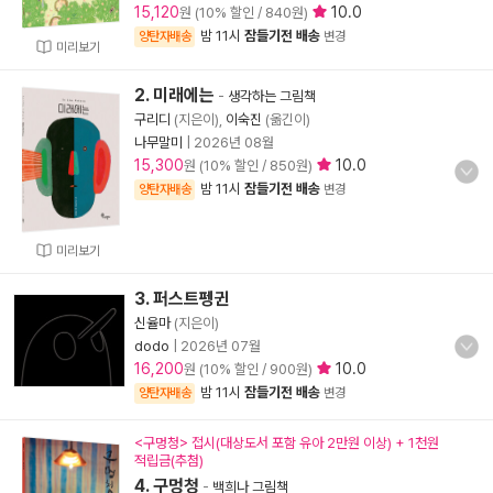
15,120
10.0
원 (10% 할인 / 840원)
밤 11시
잠들기전 배송
양탄자배송
변경
미리보기
2. 미래에는
-
생각하는 그림책
구리디
(지은이),
이숙진
(옮긴이)
나무말미
|
2026년 08월
15,300
10.0
원 (10% 할인 / 850원)
밤 11시
잠들기전 배송
양탄자배송
변경
미리보기
3. 퍼스트펭귄
신율마
(지은이)
dodo
|
2026년 07월
16,200
10.0
원 (10% 할인 / 900원)
밤 11시
잠들기전 배송
양탄자배송
변경
<구멍청> 접시(대상도서 포함 유아 2만원 이상) + 1천원
적립금(추첨)
4. 구멍청
-
백희나 그림책