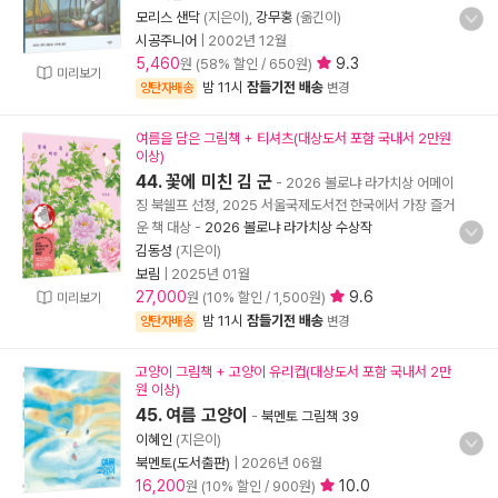
모리스 샌닥
(지은이),
강무홍
(옮긴이)
시공주니어
|
2002년 12월
5,460
9.3
원 (58% 할인 / 650원)
미리보기
밤 11시
잠들기전 배송
양탄자배송
변경
여름을 담은 그림책 + 티셔츠(대상도서 포함 국내서 2만원
이상)
44. 꽃에 미친 김 군
- 2026 볼로냐 라가치상 어메이
징 북쉘프 선정, 2025 서울국제도서전 한국에서 가장 즐거
운 책 대상
-
2026 볼로냐 라가치상 수상작
김동성
(지은이)
보림
|
2025년 01월
27,000
9.6
원 (10% 할인 / 1,500원)
미리보기
밤 11시
잠들기전 배송
양탄자배송
변경
고양이 그림책 + 고양이 유리컵(대상도서 포함 국내서 2만
원 이상)
45. 여름 고양이
-
북멘토 그림책 39
이혜인
(지은이)
북멘토(도서출판)
|
2026년 06월
16,200
10.0
원 (10% 할인 / 900원)