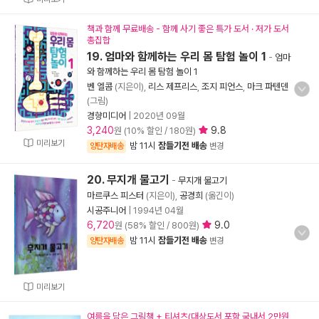
책과 함께 무료배송 - 함께 사기 좋은 특가 도서 · 저가 도서
총집합
19. 엄마와 함께하는 우리 몸 탐험 놀이 1
-
엄마
와 함께하는 우리 몸 탐험 놀이 1
벤 엘콤
(지은이),
리스 제프리스
,
조지 피언스
,
마크 파텐덴
(그림)
경향미디어
|
2020년 09월
3,240
9.8
원 (10% 할인 / 180원)
미리보기
밤 11시
잠들기전 배송
양탄자배송
변경
20. 무지개 물고기
-
무지개 물고기
마르쿠스 피스터
(지은이),
공경희
(옮긴이)
시공주니어
|
1994년 04월
6,720
9.0
원 (58% 할인 / 800원)
밤 11시
잠들기전 배송
양탄자배송
변경
미리보기
여름을 담은 그림책 + 티셔츠(대상도서 포함 국내서 2만원