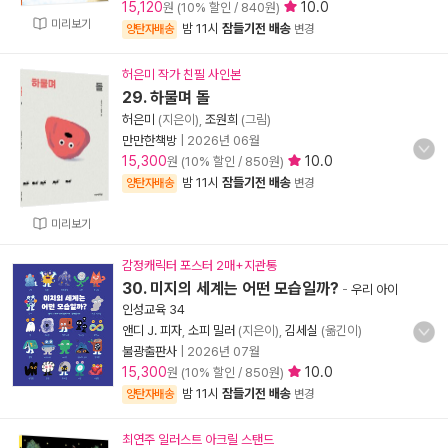
15,120
10.0
원 (10% 할인 / 840원)
미리보기
밤 11시
잠들기전 배송
양탄자배송
변경
허은미 작가 친필 사인본
29. 하물며 돌
허은미
(지은이),
조원희
(그림)
만만한책방
|
2026년 06월
15,300
10.0
원 (10% 할인 / 850원)
밤 11시
잠들기전 배송
양탄자배송
변경
미리보기
감정캐릭터 포스터 2매+지관통
30. 미지의 세계는 어떤 모습일까?
-
우리 아이
인성교육 34
앤디 J. 피자
,
소피 밀러
(지은이),
김세실
(옮긴이)
불광출판사
|
2026년 07월
15,300
10.0
원 (10% 할인 / 850원)
밤 11시
잠들기전 배송
양탄자배송
변경
최연주 일러스트 아크릴 스탠드