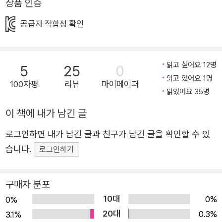
상품 인증
이 된다고도 말합니다. 그러나 그 친근함을 가장한 표현이
공급자 적합성 확인
습관이 되면 상대에게 큰 상처를 줄 수 있음을 간과하지요.
<개욕탕>에서도 이런 모습이 나옵니다. 개구쟁이 아기와 함
께 온 엄마 개를 찾아보세요. 아기가 말썽을 피우자 인상을
읽고 싶어요 12명
5
25
0
쓴 채 무어라 말하지요. 표정으로 보아 거친 말일 듯 보입니
읽고 있어요 1명
100자평
리뷰
마이페이퍼
다. 그런데 욕탕 안에서 헤엄치는 개 앞에서는 엄마 개가 눈
읽었어요 35명
을 감고 있습니다. 아기가 그런 행동을 했다면 어땠을까요.
이 책에 내가 남긴 글
‘개’ 자는 친숙함이라는 포장으로, 나와 가장 가까운 이웃 및
가족에게 쏘아지는 화살과 같습니다. <개욕탕>은 가장 가까
로그인하면 내가 남긴 글과 친구가 남긴 글을 확인할 수 있
운 가족과 이웃에게부터 따스한 말을 해야 한다고 말하지요.
습니다.
로그인하기
그림책을 보며 가족이 함께 다정한 말로 대화해 보세요. 즐
거운 소통이 되고 행복한 기분을 느끼게 할 것입니다. ● 생
구매자 분포
활에 지치고 힘들어하는 이들을 위로하는 그림책 <개욕탕>
10대
0%
0%
에서 개들이 사물함을 여는 장면은, 이 그림책이 단순히 사
20대
0.3%
3.1%