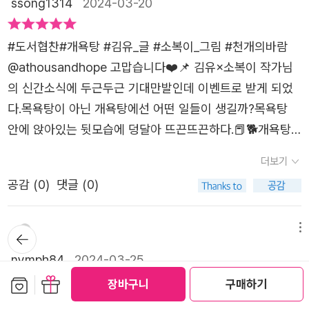
ssong1314
2024-03-20
제공받아 솔직하게 작성된 서평입니다.#개욕탕 #김유 #소
은 마음도 힘든 하루의 피로도 모두 씻어냅니다.할머니 개가
복이 #천개의바람 #강아지 #세계강아지의날 #견생 #함께
말합니다.'아프기도 하고 슬프기도 하고 기쁘기도 하고....개
#도서협찬#개욕탕 #김유_글 #소복이_그림 #천개의바람
살아가는 #우리 #그림책 #그림책스타그램 #그림책소개 #
나 사람이나 느끼는 건 다 똑같지.'세상 모두가 평등하며서로
@athousandhope 고맙습니다❤️📌 김유×소복이 작가님
그림책추천 #그림책추천스타그램 #책스타그램 #북스타그
존중하고 존중받아야 하는 존재임을 느끼게 합니다.요구리
의 신간소식에 두근두근 기대만발인데 이벤트로 받게 되었
램 #그림책보는엄마 #그림책활동가 #북모닝
하나씩 쪽쪽 빨며목욕탕을 나서는 개들의 모습에저까지 개
다.목욕탕이 아닌 개욕탕에선 어떤 일들이 생길까?목욕탕
운함을 느끼게 되네요.무심코 던진 말에 상처받은 개육아에
안에 앉아있는 뒷모습에 덩달아 뜨끈뜨끈하다.📕🐕개욕탕.
지친 엄마 개나이 듦이 서러운 할머니 개무거운 가방도 벗어
개들이 씻는 곳이야.사람들은 잠든 밤,개들이 줄을 서서 개
더보기
놓고시끄러운 휴대폰도 끄고 목욕탕으로 들어가는 개.이 그
욕탕으로 들어온다.짜증내며 잔뜩 찌푸리며 들어서는 털북
림책에 등장하는 개들의 모습은 우리들의 모습 같습니다.그
공감 (
0
)
댓글 (0)
숭이 개.아이고 힘들어 죽겠다한숨을 푹 내쉬며 걸어오는 할
래서 더 위로가 되는 그림책입니다.목욕탕 주인 할머니의'마
머니 개.꼬마 개에게 눈을 부릅뜨며 들어오는 엄마 개.신발
음까지 씻고 가게'라는 말이너무나 따뜻하네요.<마음 버스
뒤로가
장 위 삐뚤빼뚤 (마음까지 씻고 가)글자에 마음이 두근두근
메뉴
기
>, <사자 마트>에 이은김유 작가와 소복이 작가가 함께 만
한다.하룻동안 힘들었던 개들의 모습에 내 모습도 겹쳐보인
nymph84
2024-03-25
든 세 번째 책입니다.*출판사로부터 책을 제공받아 작성한
다.무거운 짐도,무거운 마음도 모두 벗어버리고 솜사탕처럼
보관함담기
선물하기
장바구니
구매하기
주관적인 글입니다.
몽글몽글 나는 김,따끈따끈 물이 콸콸 쏟아지는 목욕탕으로
오늘의 그림책 - 나만의 그림책큐레이션 301일#책선물📚