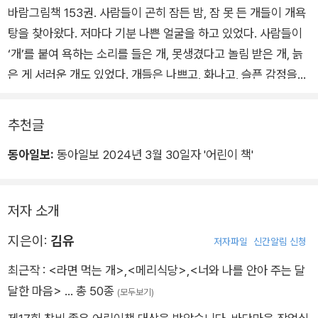
바람그림책 153권. 사람들이 곤히 잠든 밤, 잠 못 든 개들이 개욕
탕을 찾아왔다. 저마다 기분 나쁜 얼굴을 하고 있었다. 사람들이
‘개’를 붙여 욕하는 소리를 들은 개, 못생겼다고 놀림 받은 개, 늙
은 게 서러운 개도 있었다. 개들은 나쁘고, 화나고, 슬픈 감정을
안고 욕탕 안으로 들어갔다. 얼룩 개는 샴푸를 짜서 머리를 문질
렀다. 나쁜 생각들을 깨끗이 지우려는 듯 마구 문질렀다. 그리고
추천글
가득 일어난 거품을 물로 씻어 냈다.
동아일보:
동아일보 2024년 3월 30일자 '어린이 책'
털북숭이 개는 낮에 들은 나쁜 말을 거울에 썼다. 그리고 샤워기
로 물을 뿌려 지웠다. 각자 몸을 씻은 개들이 나란히 앉더니, 서로
저자 소개
의 등을 밀기 시작했다. 아픈 마음을 위로하고 다독여주듯 상대의
등을 어루만졌다. 개들의 어두웠던 얼굴들이 차츰 밝아지기 시작
지은이:
김유
저자파일
신간알림 신청
했다. 깨끗해진 몸처럼 미움이 잔뜩 꼈던 마음도 씻긴 걸까?
최근작 :
<라면 먹는 개>
,
<메리식당>
,
<너와 나를 안아 주는 달
달한 마음>
… 총 50종
(모두보기)
★독후활동지 받기★