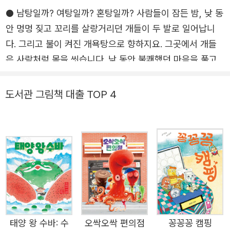
● 남탕일까? 여탕일까? 혼탕일까? 사람들이 잠든 밤, 낮 동
안 멍멍 짖고 꼬리를 살랑거리던 개들이 두 발로 일어납니
다. 그리고 불이 켜진 개욕탕으로 향하지요. 그곳에서 개들
은 사람처럼 몸을 씻습니다. 낮 동안 불쾌했던 마음을 풀고,
지쳤던 몸의 피로를 풀기 위해 목욕을 하지요. 개들이 모여
든 장소가 목욕탕인 까닭은 무엇일까요? 김유 작가는 왜 목
도서관 그림책 대출 TOP 4
욕탕을 배경으로 이야기를 만들었을까요? 그것은 목욕탕의
특성 때문입니다. 목욕탕을 이용하는 사람은 학력, 재산, 지
위 등 관계없이 옷을 벗고 알몸으로 씻어야 하지요. 이것은
우리 모두가 평등하고, 그렇기에 서로 존중하고 존중받아야
함을 나타냅니다. 여기에 김유 작가는 판타지 요소를 설정하
여, 개들도 목욕탕을 이용하게 만들었습니다. 세상은 사람과
더불어 모든 생명이 함께 어우러져 살아감을 표현했다 볼 수
있지요. 덧붙여 사람일 때는 표현이 난감하지만 개들은 성별
태양 왕 수바: 수
오싹오싹 편의점
꽁꽁꽁 캠핑
을 구분하지 않아도 자연스럽게 받아들일 수가 있고요.(꼭