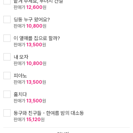
맡겨 주세요, 두더지 건설
판매가
12,600
원
딩동 누구 왔어요?
판매가
10,800
원
이 열매를 집으로 할까?
판매가
13,500
원
내 모자
판매가
10,800
원
피아노
판매가
13,500
원
훔치다
판매가
13,500
원
동구와 친구들 - 한여름 밤의 대소동
판매가
15,120
원