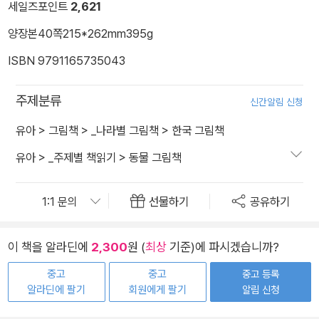
세일즈포인트
2,621
양장본
40쪽
215*262mm
395g
ISBN 9791165735043
주제분류
신간알림 신청
유아
>
그림책
>
_나라별 그림책
>
한국 그림책
유아
>
_주제별 책읽기
>
동물 그림책
선물하기
공유하기
이 책을 알라딘에
2,300
원 (
최상
기준)에 파시겠습니까?
중고
중고
중고 등록
알라딘에 팔기
회원에게 팔기
알림 신청