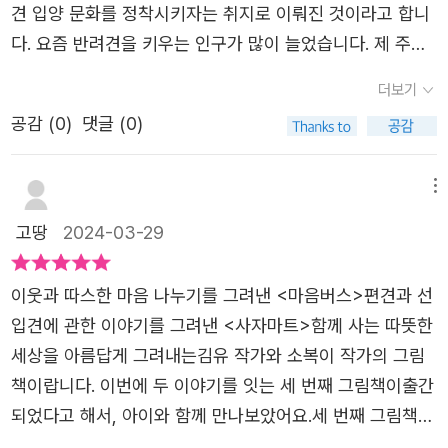
바라보는 것의 중요성을 배울 수 있었습니다. 또한, 이웃을
견 입양 문화를 정착시키자는 취지로 이뤄진 것이라고 합니
배려하고 협력하는 것이 얼마나 소중한지를 깨달았습니다.
다. 요즘 반려견을 키우는 인구가 많이 늘었습니다. 제 주변
이러한 가치들은 우리의 삶 속에서도 중요하게 다가옵니다.
에도 많고 산책을 나가봐도 많이 볼 수 있습니다. 강아지를
더보기
따라서 이 이야기를 통해 더 나은 사람으로 성장하고자 합니
우리 가족의 짝으로 생각하며 가족과 같이 생각한다는 이름
다.이야기를 읽고 서로에 대한 배려와 돌봄의 소중함을 느꼈
공감 (
0
)
댓글 (0)
'반려견'. 그 이름에 맞게 강아지들을 대우하면 어떨까 하는
습니다. 개들은 서로를 돕고 격려함으로써 따뜻한 관계를 형
생각을 하며 피곤한 하루를 보낸 개들을 만나러 가볼까 합니
성합니다. 특히, 꼬마 개와 엄마 개, 할머니 개와 털복숭이
다. 📖마음까지 씻고 가🐶-본문 중에서- 사람들이 곤히 잠
메뉴
개가 서로를 돌보는 모습은 가족 간의 사랑과 배려를 상징적
든 밤, 잠들지 못한 개들이 '개욕탕'으로 찾아옵니다. 저마다
고땅
2024-03-29
으로 보여줍니다.또한, 자신을 긍정적으로 바라보고 자신감
의 이유로 마음이 무거운 개들.신발장에 신발을 가지런히 놓
을 키우는 것의 중요성도 강조됩니다. 꼬마 개가 광고를 읽
고,무거운 가방도 두꺼운 겉옷도 훌훌 벗어던지고 가볍게 개
이웃과 따스한 마음 나누기를 그려낸 <마음버스>편견과 선
으며 자신에게 긍정적인 말을 건네는 모습은 자신을 사랑하
욕탕으로 들어갑니다. 그날 있었던 일을 돌아보며 씻어내는
입견에 관한 이야기를 그려낸 <사자마트>함께 사는 따뜻한
고 긍정적으로 바라보는 자세의 중요성을 상기시켜 줍니다.
강아지들.깨끗하게 씻고 서로 등을 밀어주고 따뜻한 물에 몸
세상을 아름답게 그려내는김유 작가와 소복이 작가의 그림
이야기를 통해 우리는 서로에 대한 배려와 돌봄뿐만 아니라
을 푹 담그며 개운한 시간을 보내는 개들.그 모습에 삶의 무
책이랍니다. 이번에 두 이야기를 잇는 세 번째 그림책이출간
자신을 사랑하고 긍정적으로 바라보는 것이 얼마나 중요한
게가 느껴진다면 제가 너무 지나친 생각일까요?아마 이 그
되었다고 해서, 아이와 함께 만나보았어요.세 번째 그림책은
지를 깨달을 수 있습니다. 또한, 우리는 서로를 돕고 격려함
림책을 보신다면 다들 공감하실거예요. 견생의 무게를요..개
지친 우리의 마음을 위로하고따뜻하게 다독여 줄 유쾌한 이