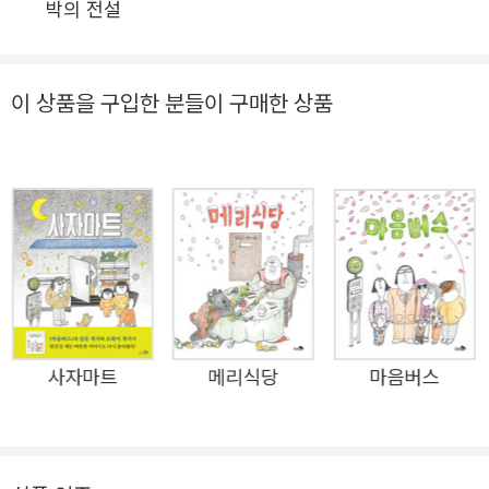
박의 전설
구분하지는 않았지만, 엄마와 할머니가 나오는 만큼 ‘여
탕’이 배경입니다.) 개욕탕에 온 개들을 보세요. 엄마와 함께
온 개구쟁이 개부터, 할머니 개, 큰 개, 가방을 멘 개 등 다양
이 상품을 구입한 분들이 구매한 상품
합니다. 이들이 서로에게 등을 내밀고, 등을 밀어주고, 다독
입니다. 응원합니다. <개욕탕>을 통해 우리는 이웃을 대하
는 자세는 물론, 나의 자존감을 지키는 것도 생각해 볼 수 있
습니다. ● 가까운 가족에게 먼저 사랑스럽고 따스하‘개’ 일
부 명사 앞에 붙는 ‘개’ 자를 국어사전에 검색해 보면, 개떡,
개꿈, 개망나니 등과 같이 부정적 뜻을 만드는 접사라고 풀
이가 됩니다. 개는 아주 오랜 옛날부터 사람들과 함께 생활
했고, 오늘날엔 반려동물이라 칭하며 가족처럼 대합니다. 그
사자마트
메리식당
마음버스
런데 왜 이런 ‘개’를 부정적 단어로, 함부로 사용하게 된 걸까
요. 우리는 이웃과 관계를 맺을 때 말조심, 행동 조심을 합니
다. 하지만 스스럼없이 지내는 이들에게는 거칠고 투박한 행
동을 보이지요. 친근하다는 이유로요. 유대감을 높이는 수단