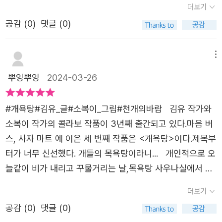
으로써 더 따뜻한 세상을 만들어 나갈 수 있다는 것을 배울
더보기
를 키워 본 경험이 있으신가요?저는 남편이 키우던 강아지
야기랍니다. -사람들이 곤히 잠든 늦은 밤.잠에 들지 못한
수 있습니다.
를 1년 반 2년 정도 함께 키운 경험이 있어요. 이름이 수아였
공감 (
0
)
댓글 (0)
개들은 개욕탕을 찾아와요. 개들은 무거운 가방과 두꺼운 겉
는데 함께한 시간은 아련한 추억이 되어 제 마음 속에 남았
옷을 내려놓고, 시끄러운 휴대폰까지 꺼 놓은 채 씻을 준비
습니다.제가 힘들 때 따스한 온기를 나눠주고, 즐거움을 함
를 하죠.저마다 속상한 일 때문에 힘들고 지친 개들.이들은
메뉴
께하고,슬픔도 나눌 수 있었습니다. 지금은 이별을 하고 함
낮에 겪었던 나쁜 마음을 씻어내 듯 깨끗이 목욕을 하기 시
뿌잉뿌잉
2024-03-26
께하지 못하지만 그 시간은 저에게 큰 행복으로 기억됩니다.
작해요. 그리고 얼마 후 모두가 함께 서로에게 등을 밀어주
그런데 수아의 시간은 어땠을까요?부디 수아의 시간도 행복
죠.얼굴에 미소가 가득해진 개들. 어느새 이들은 몸도 마음
#개욕탕#김유_글#소복이_그림#천개의바람 김유 작가와
했기를 바라봅니다. 강아지를 키우며 많은 분들이 '힐링'을
도 반짝반짝 깨끗해졌어요.-제목이 <개욕탕>이라 살짝 당
소복이 작가의 콜라보 작품이 3년째 출간되고 있다.마음 버
할 거라 생각합니다. 그런데 강아지 또한 그럴까요?많은 분
황했나요?아이한테 제목을 읽어주는데, 괜히 나쁜 말 같
스, 사자 마트 에 이은 세 번째 작품은 <개욕탕>이다.제목부
들이 사랑을 많이 주고 키우고 계시지만그렇지 않은 강아지
아 가슴이 두근두근하더라고요. 사실 멍멍이는우리와 가장
터가 너무 신선했다. 개들의 목욕탕이라니... 개인적으로 오
도 세상에 너무나 많습니다. 사람들의 변덕으로 버려지는 강
친숙한 동물인데, 언제부터 '개'를 부정적인 단어로 사용하
늘같이 비가 내리고 꾸물거리는 날,목욕탕 사우나실에서 땀
아지들. 팔리기 위해 강아지 공장에서 만들어지듯 태어나는
게 된 걸까요?삶의 지쳐 있는 멍멍이들의 모습이 왠지 낯설
빼는 걸 너무너무 좋아한다.숯가마면 더 좋겠지만 주변에 많
강아지들. 키워지고 있지만 학대를 당하고 있는 강아지들.
더보기
지 않은 이유는 우리와 많이 닮아 보여서겠죠.누군가에게 상
지는 않으니... 개들도 이렇게 목욕탕을 좋아할거라는 생각
생각만해도 인간의 잔혹함에 섬칫해집니다. 사람인 우린 눈
처받은 마음, 팍팍한 생활에 찌들어지친 마음을 그림책 속
공감 (
0
)
댓글 (0)
을 김유 작가님은 어떻게 했을까? 역시 작가님들의 상상력
물짓고 지나갈 일이 될지도 모르지만 강아지에겐 삶이고 생
멍멍이들처럼 뜨끈뜨끈한 목욕탕에서 씻어낸다면 정말 좋을