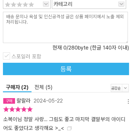
그림책이지요. ● 정겹고 따뜻한 일상의 모습이 담긴 그림 <
카테고리
마음버스>를 타고 출발하여, <사자마트> 정류장을 거쳐, <
개욕탕>에 이르렀습니다. 김유?소복이 작가가 만드는 ‘함께
사는 세상’이라는 세계관이 한 뼘 더 확장되었지요. 세 그림
책은 각기 다른 주제로 이야기를 풀고 있지만 정류장 표지판
이라든가, 전편에서 이어지는 똑같은 등장인물 등을 통해 관
현재
0
/280byte (한글 140자 이내)
계성을 갖습니다. 독자들이 그림책을 펼쳐놓고 찾아보는 재
스포일러 포함
미를 느낄 수 있지요. 소복이 작가는 <개욕탕>에서도 현실
등록
에 있을 법한 일상적인 풍경을 담백하게 펼쳐놓았습니다. 주
택가 집마다 개가 많은 동네. 거기 어딘가 오래된 목욕탕이
구매자 (2)
전체 (5)
있습니다. 오늘날 건물들에서는 보기 힘든, 낮은 계단을 올
라가야 하는 건물 구조가 눈에 띄지요. 문을 양쪽으로 밀고
랄랄라
2024-05-22
메뉴
들어가 보이는 옛날식 신발장과 열쇠가 달린 사물함. 과거로
부터 조금씩 변모해 온 듯한 목욕탕의 모습을 정겹게 표현해
소복이님 정말 사랑... 그림도 좋고 마지막 결말부의 아이디
놓았습니다. 이와 함께 옷을 벗고 목욕탕에 들어서는 크고
어도 좋았다고 생각해요 >_<