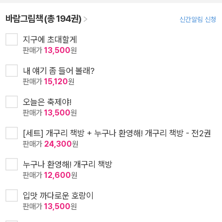
바람그림책 (총 194권)
신간알림 신청
지구에 초대할게
판매가
13,500
원
내 얘기 좀 들어 볼래?
판매가
15,120
원
오늘은 축제야!
판매가
13,500
원
[세트] 개구리 책방 + 누구나 환영해! 개구리 책방 - 전2권
판매가
24,300
원
누구나 환영해! 개구리 책방
판매가
12,600
원
입맛 까다로운 호랑이
판매가
13,500
원