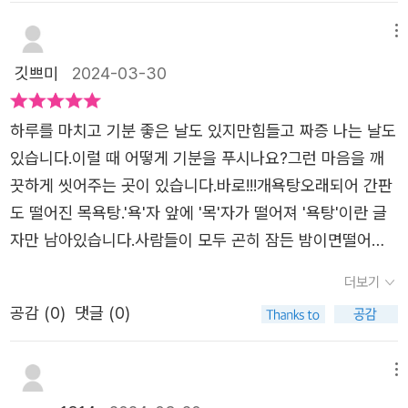
은 세상을 바라보는 또 다른 창 같다. 저마다의 상처와 힘
활입니다. 세상의 모든 강아지가 행복할 수 없을지도 모르지
것 같네요!저는 멍멍이들이 다 함께 등을 밀어주는 모습
듦으로 잠 못이루는 개들이 사람들이 빠져나간 목욕탕 온탕
메뉴
만 최대한 많은 강아지의 삶이 편안하고 행복하기를 바랍니
이 정말 인상 깊었어요. 아무리 속상하고 힘든 일이있더라
에 들어앉아 몸의 피곤은 물론 마음까지 깨끗이 씻고 가길
다. 그런 마음으로 이 세상을 함께 살아가는 생명에 대한 예
깃쁘미
2024-03-30
도 누군가의 따스한 손길이 위로가 될 수있다는 걸 다시 한
바라는 마음이그대로 담겨 있는 이 책이 참 좋다.서로 등을
의를 갖고 함께 행복하게 살아가기 위해 노력하겠습니다. 매
번 깨닫게 되네요!
밀어주는 장면과요구르트를 쏘는 할머니의 넉넉함은 또 어
일 그럴 순 없더라도 적어도 오늘 '국제 강아지의 날'만큼은
하루를 마치고 기분 좋은 날도 있지만힘들고 짜증 나는 날도
쩌고... 살아가며 작은 위로의 선물을 나에게 준다면 날마다
그렇게 살아가겠습니다. 📖마음에도 빛이 나요. -본문 중에
있습니다.이럴 때 어떻게 기분을 푸시나요?그런 마음을 깨
찢기고 구겨진 마음까지 깨끗이 씻고 갈 수 있는 목욕탕의
서-이 세상을 살아가는 모든 생명의 마음에서 빛이 나길 바
끗하게 씻어주는 곳이 있습니다.바로!!!개욕탕오래되어 간판
시간이 아닐까? 하는 생각을 해보게 된다. <개욕탕>에는
랍니다✨️+ 김유 작가님과 소복이 작가님의 세 번째 만남인
도 떨어진 목욕탕.'욕'자 앞에 '목'자가 떨어져 '욕탕'이란 글
마음버스의 한 장면, 사자마트의 등장 인물이 들어 있는데
<개욕탕>두 작가님의 그림책엔 늘 따스함과 책을 덮으며
자만 남아있습니다.사람들이 모두 곤히 잠든 밤이면떨어진
꼭 찾아보시길,,,,
많은 것을 생각하게 되는 깊이가 있습니다. 그리고 제목에
'목'자 대신에 '개'자가 붙습니다.그리고 사람 대신 개들이 목
더보기
숨은 작은 비밀들이 있지요. <마음버스>가 탄생하게 된 비
욕을 하러 오지요.목욕을 하러 오는 개들의 표정이 심상치
공감 (
0
)
댓글 (0)
밀도,<사자마트>라는 이름에 담긴 여러 의미도 말이죠. 그
않습니다.찌푸린 얼굴, 한숨을 쉬기도 하고 투덜거리기도 합
렇다면 <개욕탕>엔 어떤 비밀이 숨어 있을까요? 개욕탕의
니다.하루의 고단함을 씻어내며그날 있었던 기분 나쁜 일들
탄생 비화는 무엇일까요?궁금하시다면...그 다음은 다들 아
도 씻어냅니다.못생겼다는 말도,'개'를 붙여 욕하는 소리도....
메뉴
시죠?책을 펼쳐야 하는 순간입니다😁- 출판사로부터 책을
나란히 앉아 등을 밀어주고따뜻한 물에 몸을 담그며상처받