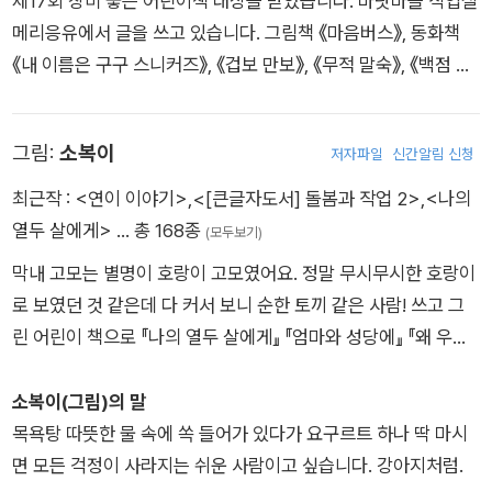
제17회 창비 좋은 어린이책 대상을 받았습니다. 바닷마을 작업실
메리응유에서 글을 쓰고 있습니다. 그림책 《마음버스》, 동화책
《내 이름은 구구 스니커즈》, 《겁보 만보》, 《무적 말숙》, 《백점 백
곰》, 《라면 먹는 개》, 《대단한 콧구멍》, 《안읽어 씨 가족과 책 요
리점》, 《귀 큰 토끼의 고민 상담소》, 《가족이 있습니다》, 《지퍼백
그림:
소복이
저자파일
신간알림 신청
아이》, 인물 이야기 《이중섭》 등을 썼습니다.
최근작 :
<연이 이야기>
,
<[큰글자도서] 돌봄과 작업 2>
,
<나의
열두 살에게>
… 총 168종
(모두보기)
막내 고모는 별명이 호랑이 고모였어요. 정말 무시무시한 호랑이
로 보였던 것 같은데 다 커서 보니 순한 토끼 같은 사람! 쓰고 그
린 어린이 책으로 『나의 열두 살에게』 『엄마와 성당에』 『왜 우
니?』 『소년의 마음』 『엄마 말고 이모가 해주는 이야기』 『애쓰지
말고 어쨌든 해결1, 2』가 있어요.
소복이(그림)의 말
목욕탕 따뜻한 물 속에 쏙 들어가 있다가 요구르트 하나 딱 마시
면 모든 걱정이 사라지는 쉬운 사람이고 싶습니다. 강아지처럼.