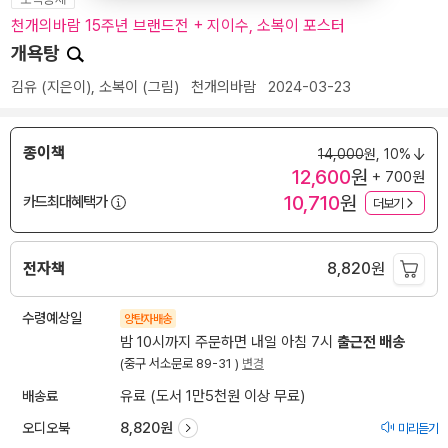
천개의바람 15주년 브랜드전 + 지이수, 소복이 포스터
개욕탕
김유
(지은이),
소복이
(그림)
천개의바람
2024-03-23
종이책
14,000
원,
10%
12,600
원
+ 700원
10,710
원
카드최대혜택가
더보기
전자책
8,820
원
수령예상일
양탄자배송
밤 10시까지 주문하면 내일 아침 7시
출근전 배송
(중구 서소문로 89-31 )
변경
배송료
유료 (도서 1만5천원 이상 무료)
오디오북
8,820원
미리듣기