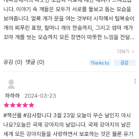
하는 부분이다. 왠지 개욕탕에 가면 마음까지 개운해질 것
엄마 개와 꼬마개는 무슨 일이 있는지 모두들 편치 못한 얼
니다. 이야기 속 개들은 모두가 서로를 돌보고 돕는 모습을
같다.
굴도 목욕탕 문을 연다.작가는 각자의 스토리를 지루하지 않
보여줍니다. 얼룩 개가 문을 여는 것부터 시작해서 털복숭이
게 빠르게 전개한다. 목욕탕이라는 장소의 특성을 충분히 독
개의 찌푸린 표정, 할머니 개의 한숨까지, 그리고 엄마 개가
자가 느낄 수 있도록 하면서 말이다. 이야기 중 할머니 개가
꼬마 개를 씻는 모습까지 모든 장면이 따뜻한 느낌을 전달합
이빨을 닦다 혼잣말을 한다. ”아프기도 하고 슬프기도 하고
니다.특히 개들이 서로를 돌봐주고 격려해주는 장면에서는
더보기
기쁘기도 하고….개나 사람이나 느끼는 건 다 똑같지.“이 장
감동을 받았습니다. 엄개욕탕에서 개들이 서로 돌봄을 주는
면에서 개가 사람처럼 느껴지기도 하고 내가 개처럼 느껴지
공감 (
0
)
댓글 (0)
모습을 보면서 따뜻함과 우정의 느낌이 물씬 느껴졌다. 특히
기도 한다. 어쩌다 이 말을에는 신기하고도 재미있는 개욕탕
꼬마 개가 엄마 개의 등을 밀어주는 장면에서는 서로에 대한
이 생겨나게 된 걸까?그림책의 마지막 부분을 자세히 들여
배려와 사랑이 느껴졌다. 그리고 마지막에는 이웃의 배려와
메뉴
다보면서 각자만의 상상을 더하면 그 답이 보일지도 모르겠
협력을 보여주는 모습이 인상적이었다. 서로를 돌아보고 돕
하하하
2024-03-23
다. 유쾌해서 쿡쿡 웃음을 뱉어내며 한 번에 후루룩 읽히는
는 것이 얼마나 소중한지를 상기시켜주었다. 또한, 꼬마 개
그리고 자꾸 또 보고 싶어지는 개욕탕이다. 오늘 당장 학교
가 샤워 중에 벽에 붙은 광고를 읽으며 자신을 칭찬하는 모
#책선물 #감사합니다 3월 23일 오늘이 무슨 날인지 아시
에 들고가서 아이들에게 읽어줘야지!
습은 자존감을 높이는 것이 얼마나 중요한지를 상기시켰습
나요?오늘은 국제 강아지의 날입니다. 국제 강아지의 날은
니다.서로를 돌보고 돕는 것의 소중함과 자신을 긍정적으로
세계 모든 강아지들을 사랑하면서 보호하는 것은 물론 유기