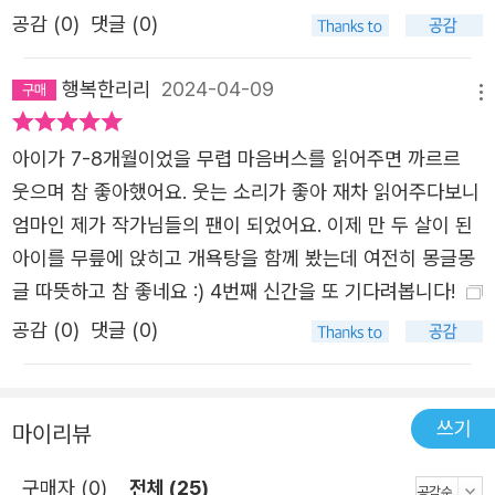
작은 다양한 종의 개들 모습은 유쾌한 웃음을 줍니다. 몸을
공감 (
0
)
댓글 (0)
수건으로 가린 개, 때수건을 손에 끼고 수건은 머리에 두른
개, 목욕 용품을 하나도 준비 않고 들어오는 개 등, 태도를
행복한리리
2024-04-09
메뉴
통해 개들의 다양한 성격을 유추할 수 있지요. 그리고 요구
르트를 하나씩 들고 목욕탕을 나서는 개들. 개운하게 씻은
아이가 7-8개월이었을 무렵 마음버스를 읽어주면 까르르
몸과 마음에 달콤한 요구르트를 채우는 장면은 이 그림책의
웃으며 참 좋아했어요. 웃는 소리가 좋아 재차 읽어주다보니
하이라이트라 할 수 있습니다. 독자는 <개욕탕>의 배경과
엄마인 제가 작가님들의 팬이 되었어요. 이제 만 두 살이 된
등장인물들의 작은 표정 하나에도 큰 재미를 느낄 수 있을
아이를 무릎에 앉히고 개욕탕을 함께 봤는데 여전히 몽글몽
것입니다.
글 따뜻하고 참 좋네요 :) 4번째 신간을 또 기다려봅니다!
공감 (
0
)
댓글 (0)
쓰기
마이리뷰
구매자 (0)
전체 (25)