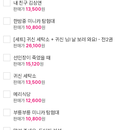
내 친구 김삼연
판매가
13,500
원
한밤중 미니카 탐험대
판매가
10,800
원
[세트] 귀신 세탁소 + 귀신 님! 날 보러 와요! - 전2권
판매가
26,100
원
선인장이 죽었을 때
판매가
15,120
원
귀신 세탁소
판매가
13,500
원
메리식당
판매가
12,600
원
부릉부릉 미니카 탐험대
판매가
10,800
원