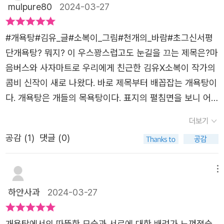
몸과 마음이 지친 상태다. 그래도 목욕 한판 개운하게 하고
mulpure80
2024-03-27
요구르트 하나씩 먹으면 그 보다 더 개운한 건 없다. 나는 지
금도 목욕하고 나면 초코우유를 마신다. 목욕하고 노곤한 상
#개욕탕#김유_글#소복이_그림#천개의_바람#초그신서평
태에서 먹는 진한 초코우유는 가히 천상의 맛이랄까? 덕분
단개욕탕? 뭐지? 이 우스꽝스럽고도 눈길을 끄는 제목은?마
에 우리 아이들도 목욕하면 초코우유를 찾는다. 그런데 할머
음버스와 사자마트로 우리에게 친근한 김유X소복이 작가의
니가 살아계실땐 다른 걸 마셨다. 할머니 머리 맡에는 항상
콤비 신작이 새로 나왔다. 바로 제목부터 배꼽잡는 개욕탕이
원비디 박스가 쌓여있었다. 젊어서부터 고생을 많이 하신 우
다. 개욕탕은 개들의 목욕탕이다. 표지의 펼침면을 보니 어
리 할머니는 하루에 2~3병의 원비디를 먹고 몸이 살짝 으슬
쩜 왜 이 생각을 나는 못했을까 싶을 정도로 개들이 목욕탕
더보기
으슬하면 판피린을 마셨다. 그래서 집에 손님이 오시면 늘
에 등을 대고 앉아 있는 모습이 마치 우리네처럼 친근하고
할머니께는 원비디나 판피린을 사오셨다. 그런 할머니를 모
공감 (
1
)
댓글 (0)
자연스럽다. 무릎을 탁 치는 스토리가 바로 이런 게 아닌가
시고 목욕탕에 가서 등을 밀어드리면 좋아라 하시면서 인심
싶다. 누구나 한 번쯤 생각했을 법한 이야기지만 누구도 시
쓰듯 원비기 한병을 내미셨다. 난 초코우유가 더 좋았지만
작하지 않은 이야기. 바로 그 이야기가 개욕탕이다. 면지와
메뉴
공손히 원비디를 받아마셨다. 쌉쌀한 인삼맛이 퍼지면 목욕
이어지는 속표지는 또한번 작가의 재치를 엿볼 수 있다. 네
하얀사과
2024-03-27
도 끝!!!그림책을 읽다보니 옛추억이 솔솔 올라온다.그림책의
발 동물 개가 점점 두 발로 걸어 결국에는 옷을 훌렁 벗는다.
백미는 목욕탕 주인 할머니가 '마음까지 씻고 가게.'라고 말
목욕탕에 들어가기 위해^^ 얼룩개, 털복숭이 개, 할머니 개,
개욕탕에서의 따뜻한 모습과 서로에 대한 배려가 느껴졌습