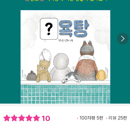
10
100자평 5편
리뷰 25편