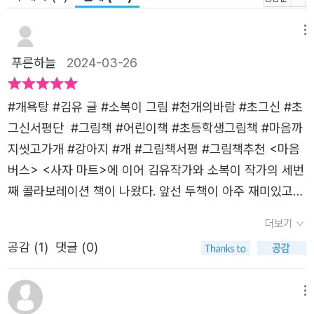
메뉴
푸른하늘
2024-03-26
#개욕탕 #김유 글 #소복이 그림 #천개의바람 #초그신 #초
그신서평단 #그림책 #어린이책 #초등학생그림책 #마음까
지씻고가개 #강아지 #개 #그림책서평 #그림책추천 <마음
버스> <사자 마트>에 이어 김유작가와 소복이 작가의 세번
째 콜라보레이션 책이 나왔다. 앞선 두책이 아주 재미있고
마음을 울려서 세번째 책도 기대가 되었는데 역시나!!!#개욕
더보기
탕 이라니, 제목부터 매력적이다.동네 목욕탕이 쉬는 수요일
공감 (
1
)
댓글 (0)
밤에 동네 개들이 목욕을 하러 온다. 나 어렸을 때도 목욕탕
은 수요일에 쉬었다. 한자로 물수 자 라서 수요일에 쉰다고
했는데 사실인지는 모르겠다. 목욕을 오는 개들은 사람처럼
메뉴