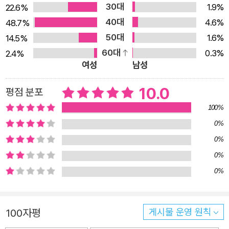
람들의 나쁜 말에 화가 났거나 슬픔 마음이 든 개들만을 위
30대
1.9%
22.6%
한 게 아니란 것을 보여줍니다. 무거운 가방을 내려놓는 개,
40대
4.6%
48.7%
두꺼운 겉옷을 벗는 개, 시끄러운 휴대폰을 꺼 놓는 개 등,
50대
1.6%
14.5%
얼핏 공부에 지친 학생과 업무에 시달린 직장인 등을 떠올리
60대
0.3%
2.4%
게 하지요. 여기에 천방지축 아기를 돌보는 엄마 또한 빼놓
여성
남성
을 수가 없고요. 생활 속에서 홀로 지치거나 남들이 알아주
10.0
평점 분포
지 않아 외로움을 느끼는 모든 이를 포함하고 있습니다. 팍
팍한 생활에 찌들다 보면, 우리는 상대의 작은 한 마디 및 행
100%
동에 크게 상처받고 좌절을 느끼기도 합니다. 못생겼다는 한
0%
마디가 하루 종일 기분을 우울하게 만들고, 내게 한 말이 아
0%
님에도 나와 연관된 이야기에 화가 나고요. <개욕탕>은 이
0%
들의 모습을 가벼이 넘길 게 아니라, 우리의 가벼운 말과 행
0%
동이 누군가에게 상처가 될 수 있음을 깨달아야 한다고 이야
기합니다. 또, 누군가의 가벼운 말과 행동이 나에게 상처가
100자평
게시물 운영 원칙
되지 않도록 털어버리는 현명한 자세를 취하라고 알려 주는